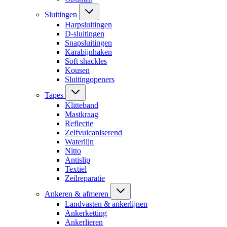
Sluitingen
Harpsluitingen
D-sluitingen
Snapsluitingen
Karabijnhaken
Soft shackles
Kousen
Sluitingopeners
Tapes
Klitteband
Mastkraag
Reflectie
Zelfvulcaniserend
Waterlijn
Nitto
Antislip
Textiel
Zeilreparatie
Ankeren & afmeren
Landvasten & ankerlijnen
Ankerketting
Ankerlieren