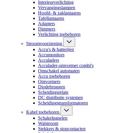
Interieurverlichting
Vervangingslampen
Hoofd- & zaklantaarns
Tafellantaarns
Adapters
Dimmers
Verlichting toebehoren
Stroomvoorziening
Accu's & batterijen
Accumonitors
Acculaders
Acculader-omvormer combi's
Omschakel automaten
Accu toebehoren
Omvormers
Diodebruggen
Scheidingsrelais
DC distributie systemen
Scheidingstransformatoren
Kabel toebehoren
Schakelpanelen
Walstroom
Stekkers & stopcontacten