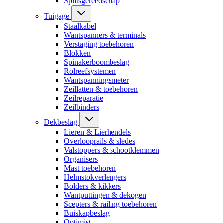
Splitsgereedschap
Tuigage
Staalkabel
Wantspanners & terminals
Verstaging toebehoren
Blokken
Spinakerboombeslag
Rolreefsystemen
Wantspanningsmeter
Zeillatten & toebehoren
Zeilreparatie
Zeilbinders
Dekbeslag
Lieren & Lierhendels
Overlooprails & sledes
Valstoppers & schootklemmen
Organisers
Mast toebehoren
Helmstokverlengers
Bolders & kikkers
Wantputtingen & dekogen
Scepters & railing toebehoren
Buiskapbeslag
Optimist