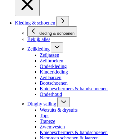
Kleding & schoenen
Kleding & schoenen
Bekijk alles
Zeilkleding
Zeiljassen
Zeilbroeken
Onderkleding
Kinderkleding
Zeillaarzen
Bootschoenen
Kniebeschermers & handschoenen
Onderhoud
Dinghy sailing
Wetsuits & drysuits
Tops
Trapeze
Zwemvesten
Kniebeschermers & handschoenen
Neopreen schoenen & laarzen