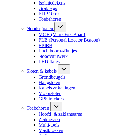
Isolatiedekens
Grabbags
EHBO sets
Toebehoren
Noodsignalen
MOB (Man Over Board)
PLB (Personal Locator Beacon)
EPIRB
Luchthoorns-fluitjes
Noodvuurwerk
LED flares
Sloten & kabels
Grondbeugels
Hangsloten
Kabels & kettingen
Motorsloten
GPS trackers
Toebehoren
Hoofd- & zaklantaarns
Zeilmessen
Multi-tools
Mastbroeken