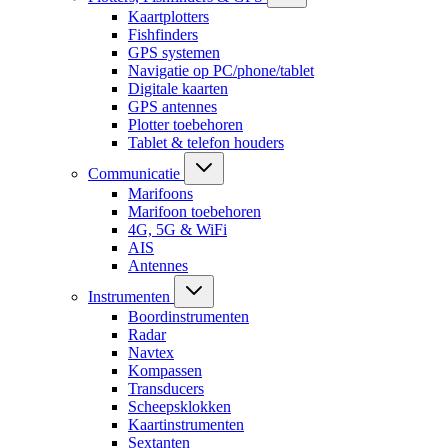
Kaartplotters
Fishfinders
GPS systemen
Navigatie op PC/phone/tablet
Digitale kaarten
GPS antennes
Plotter toebehoren
Tablet & telefon houders
Communicatie
Marifoons
Marifoon toebehoren
4G, 5G & WiFi
AIS
Antennes
Instrumenten
Boordinstrumenten
Radar
Navtex
Kompassen
Transducers
Scheepsklokken
Kaartinstrumenten
Sextanten