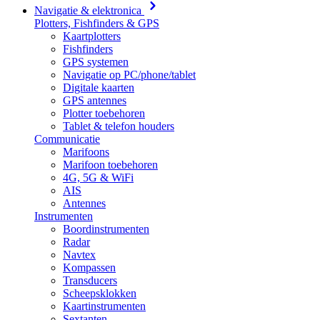
Navigatie & elektronica
Plotters, Fishfinders & GPS
Kaartplotters
Fishfinders
GPS systemen
Navigatie op PC/phone/tablet
Digitale kaarten
GPS antennes
Plotter toebehoren
Tablet & telefon houders
Communicatie
Marifoons
Marifoon toebehoren
4G, 5G & WiFi
AIS
Antennes
Instrumenten
Boordinstrumenten
Radar
Navtex
Kompassen
Transducers
Scheepsklokken
Kaartinstrumenten
Sextanten