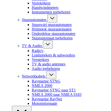
Verrekijkers
Handwindmeters
Instrumenten toebehoren
Stuurautomaten
Stuurwiel stuurautomaten
Helmstok stuurautomaten
Onderdekse stuurautomaten
Stuurautomaat toebehoren
TV & Audio
Radio's
Luidsprekers & subwoofers
Versterkers
TV & audio antennes
Audio toebehoren
Netwerkkabels
Raymarine STNG
NMEA 2000
Raymarine STNG naar ST1
NMEA 2000 naar NMEA 0183
Raymarine RayNet
Motorinformatie