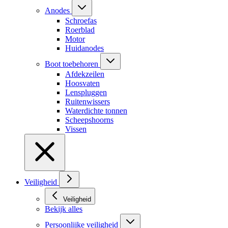
Anodes
Schroefas
Roerblad
Motor
Huidanodes
Boot toebehoren
Afdekzeilen
Hoosvaten
Lenspluggen
Ruitenwissers
Waterdichte tonnen
Scheepshoorns
Vissen
Veiligheid
Veiligheid
Bekijk alles
Persoonlijke veiligheid