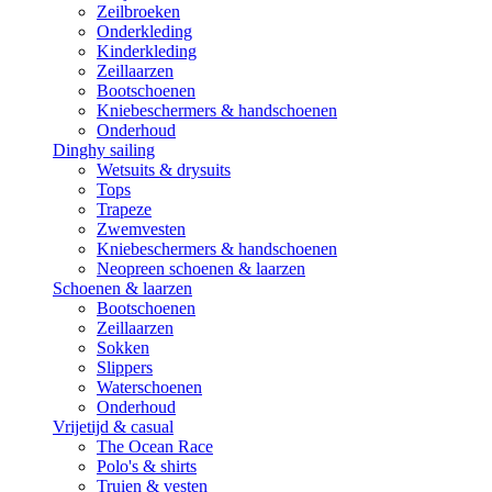
Zeilbroeken
Onderkleding
Kinderkleding
Zeillaarzen
Bootschoenen
Kniebeschermers & handschoenen
Onderhoud
Dinghy sailing
Wetsuits & drysuits
Tops
Trapeze
Zwemvesten
Kniebeschermers & handschoenen
Neopreen schoenen & laarzen
Schoenen & laarzen
Bootschoenen
Zeillaarzen
Sokken
Slippers
Waterschoenen
Onderhoud
Vrijetijd & casual
The Ocean Race
Polo's & shirts
Truien & vesten