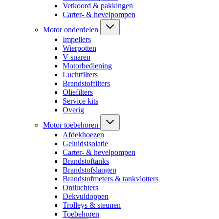
Vetkoord & pakkingen
Carter- & hevelpompen
Motor onderdelen
Impellers
Wierpotten
V-snaren
Motorbediening
Luchtfilters
Brandstoffilters
Oliefilters
Service kits
Overig
Motor toebehoren
Afdekhoezen
Geluidsisolatie
Carter- & hevelpompen
Brandstoftanks
Brandstofslangen
Brandstofmeters & tankvlotters
Ontluchters
Dekvuldoppen
Trolleys & steunen
Toebehoren