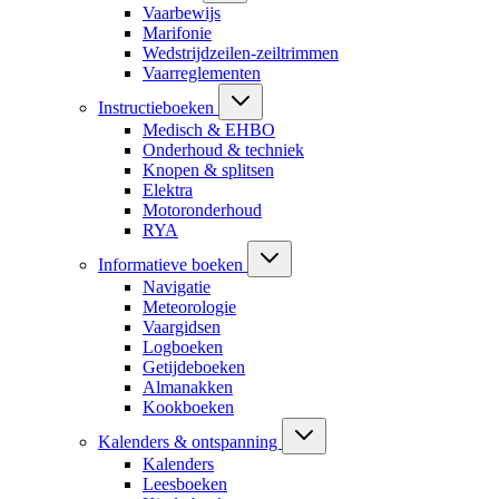
Vaarbewijs
Marifonie
Wedstrijdzeilen-zeiltrimmen
Vaarreglementen
Instructieboeken
Medisch & EHBO
Onderhoud & techniek
Knopen & splitsen
Elektra
Motoronderhoud
RYA
Informatieve boeken
Navigatie
Meteorologie
Vaargidsen
Logboeken
Getijdeboeken
Almanakken
Kookboeken
Kalenders & ontspanning
Kalenders
Leesboeken