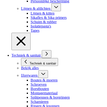
Persoonlijke bescherming
Lijmen & afdichten
Lijmen & kitten
Sikaflex & Sika primers
Schuim & rubber
Isolatiepasta's
Tapes
Techniek & sanitair
Techniek & sanitair
Bekijk alles
IJzerwaren
Bouten & moeren
Schroeven
Borstbouten
Montagemateriaal
Splitpennen & borgringen
Scharnieren
Ringen & knoppen