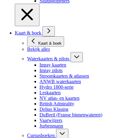
Sluitingopeners
Kaart & boek
Kaart & boek
Bekijk alles
Waterkaarten & pilots
Imray kaarten
Imray pilots
Stroomkaarten & atlassen
ANWB waterkaarten
Hydro 1800-serie
Leskaarten
NV atlas- en kaarten
British Admirality
Delius Klasing
DuBreil (Franse binnenwateren)
Vaarwijzers
Jurbenmann
Cursusboeken