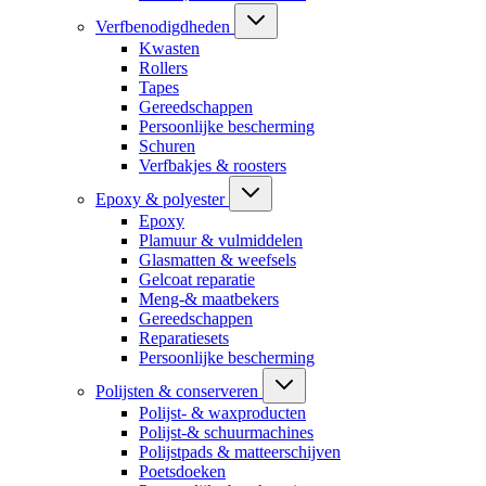
Verfbenodigdheden
Kwasten
Rollers
Tapes
Gereedschappen
Persoonlijke bescherming
Schuren
Verfbakjes & roosters
Epoxy & polyester
Epoxy
Plamuur & vulmiddelen
Glasmatten & weefsels
Gelcoat reparatie
Meng-& maatbekers
Gereedschappen
Reparatiesets
Persoonlijke bescherming
Polijsten & conserveren
Polijst- & waxproducten
Polijst-& schuurmachines
Polijstpads & matteerschijven
Poetsdoeken