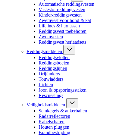
Automatische reddingsvesten
Vastestof reddingsvesten
Kinder-reddingsvesten
Zwemvest voor hond & kat
Lifelines & harnassen
Reddingsvest toebehoren
Zwemvesten
Reddingsvest herlaadsets
Reddingsmiddelen
Reddingsvlotten
Reddingsboeien
Reddingslijnen
Drijfankers
Touwladders
Lichten
Joon & opsporingsstaken
Rescueslings
Veiligheidsmiddelen
Seinkegels & ankerballen
Radarreflectoren
Kabelscharen
Houten pluggen
Brandbestrijding