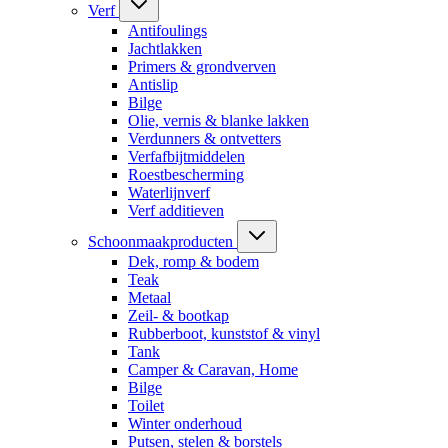
Verf
Antifoulings
Jachtlakken
Primers & grondverven
Antislip
Bilge
Olie, vernis & blanke lakken
Verdunners & ontvetters
Verfafbijtmiddelen
Roestbescherming
Waterlijnverf
Verf additieven
Schoonmaakproducten
Dek, romp & bodem
Teak
Metaal
Zeil- & bootkap
Rubberboot, kunststof & vinyl
Tank
Camper & Caravan, Home
Bilge
Toilet
Winter onderhoud
Putsen, stelen & borstels