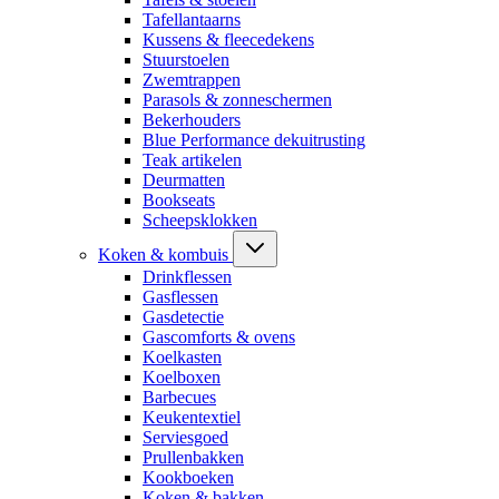
Tafellantaarns
Kussens & fleecedekens
Stuurstoelen
Zwemtrappen
Parasols & zonneschermen
Bekerhouders
Blue Performance dekuitrusting
Teak artikelen
Deurmatten
Bookseats
Scheepsklokken
Koken & kombuis
Drinkflessen
Gasflessen
Gasdetectie
Gascomforts & ovens
Koelkasten
Koelboxen
Barbecues
Keukentextiel
Serviesgoed
Prullenbakken
Kookboeken
Koken & bakken