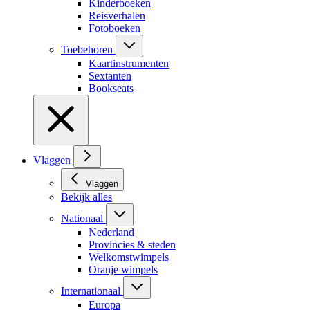
Kinderboeken
Reisverhalen
Fotoboeken
Toebehoren
Kaartinstrumenten
Sextanten
Bookseats
Vlaggen
Vlaggen
Bekijk alles
Nationaal
Nederland
Provincies & steden
Welkomstwimpels
Oranje wimpels
Internationaal
Europa