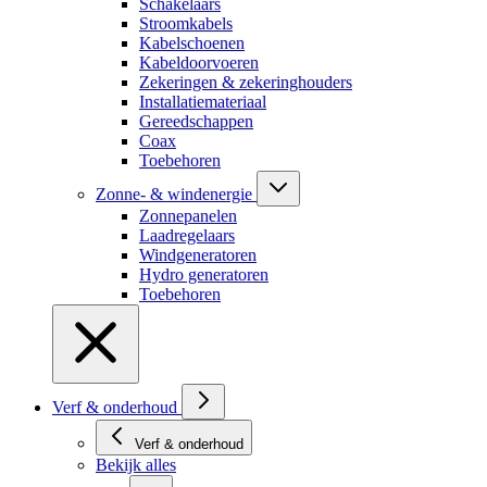
Schakelaars
Stroomkabels
Kabelschoenen
Kabeldoorvoeren
Zekeringen & zekeringhouders
Installatiemateriaal
Gereedschappen
Coax
Toebehoren
Zonne- & windenergie
Zonnepanelen
Laadregelaars
Windgeneratoren
Hydro generatoren
Toebehoren
Verf & onderhoud
Verf & onderhoud
Bekijk alles