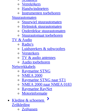
Verrekijkers
Handwindmeters
Instrumenten toebehoren
Stuurautomaten
Stuurwiel stuurautomaten
Helmstok stuurautomaten
Onderdekse stuurautomaten
Stuurautomaat toebehoren
TV & Audio
Radio's
Luidsprekers & subwoofers
Versterkers
TV & audio antennes
Audio toebehoren
Netwerkkabels
Raymarine STNG
NMEA 2000
Raymarine STNG naar ST1
NMEA 2000 naar NMEA 0183
Raymarine RayNet
Motorinformatie
Kleding & schoenen
Zeilkleding
Zeiljassen