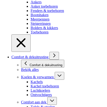
Ankers
Anker toebehoren
Fenders & toebehoren
Bootshaken
Meerpennen
Steigerringen
Bolders & kikkers
Toebehoren
Comfort & dekuitrusting
Comfort & dekuitrusting
Bekijk alles
Koelen & verwarmen
Kachels
Kachel toebehoren
Luchtkoelers
Ontvochtigers
Comfort aan dek
Tafels & stoelen