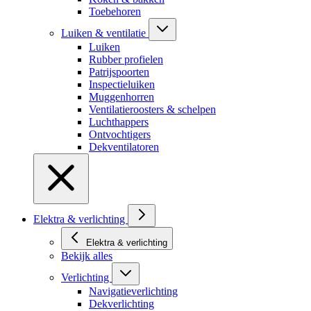
Toebehoren
Luiken & ventilatie
Luiken
Rubber profielen
Patrijspoorten
Inspectieluiken
Muggenhorren
Ventilatieroosters & schelpen
Luchthappers
Ontvochtigers
Dekventilatoren
Elektra & verlichting
Elektra & verlichting
Bekijk alles
Verlichting
Navigatieverlichting
Dekverlichting