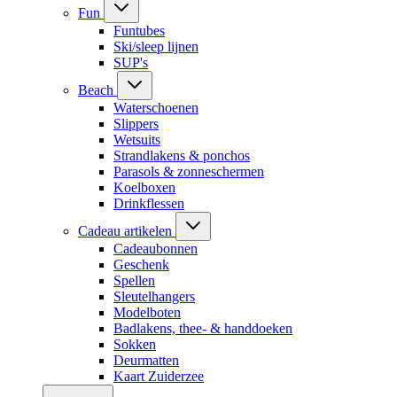
Fun
Funtubes
Ski/sleep lijnen
SUP's
Beach
Waterschoenen
Slippers
Wetsuits
Strandlakens & ponchos
Parasols & zonneschermen
Koelboxen
Drinkflessen
Cadeau artikelen
Cadeaubonnen
Geschenk
Spellen
Sleutelhangers
Modelboten
Badlakens, thee- & handdoeken
Sokken
Deurmatten
Kaart Zuiderzee