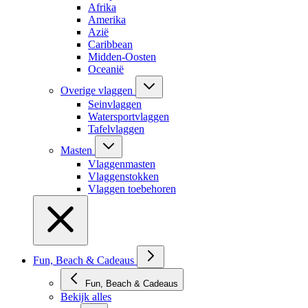
Afrika
Amerika
Azië
Caribbean
Midden-Oosten
Oceanië
Overige vlaggen
Seinvlaggen
Watersportvlaggen
Tafelvlaggen
Masten
Vlaggenmasten
Vlaggenstokken
Vlaggen toebehoren
Fun, Beach & Cadeaus
Fun, Beach & Cadeaus
Bekijk alles