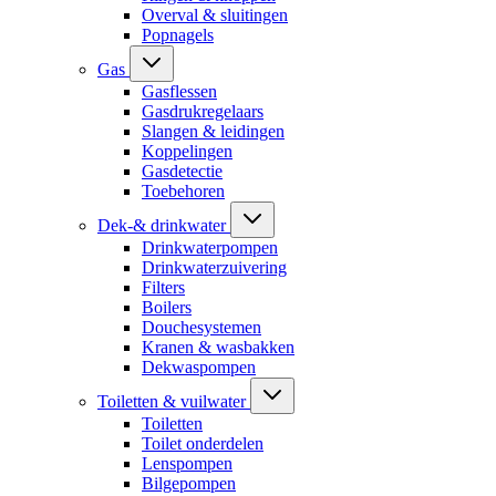
Overval & sluitingen
Popnagels
Gas
Gasflessen
Gasdrukregelaars
Slangen & leidingen
Koppelingen
Gasdetectie
Toebehoren
Dek-& drinkwater
Drinkwaterpompen
Drinkwaterzuivering
Filters
Boilers
Douchesystemen
Kranen & wasbakken
Dekwaspompen
Toiletten & vuilwater
Toiletten
Toilet onderdelen
Lenspompen
Bilgepompen