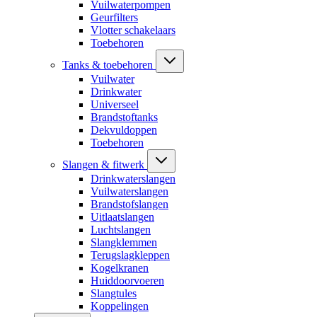
Vuilwaterpompen
Geurfilters
Vlotter schakelaars
Toebehoren
Tanks & toebehoren
Vuilwater
Drinkwater
Universeel
Brandstoftanks
Dekvuldoppen
Toebehoren
Slangen & fitwerk
Drinkwaterslangen
Vuilwaterslangen
Brandstofslangen
Uitlaatslangen
Luchtslangen
Slangklemmen
Terugslagkleppen
Kogelkranen
Huiddoorvoeren
Slangtules
Koppelingen