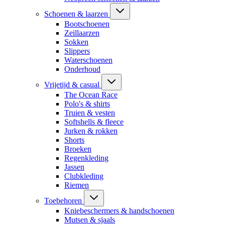
Schoenen & laarzen
Bootschoenen
Zeillaarzen
Sokken
Slippers
Waterschoenen
Onderhoud
Vrijetijd & casual
The Ocean Race
Polo's & shirts
Truien & vesten
Softshells & fleece
Jurken & rokken
Shorts
Broeken
Regenkleding
Jassen
Clubkleding
Riemen
Toebehoren
Kniebeschermers & handschoenen
Mutsen & sjaals