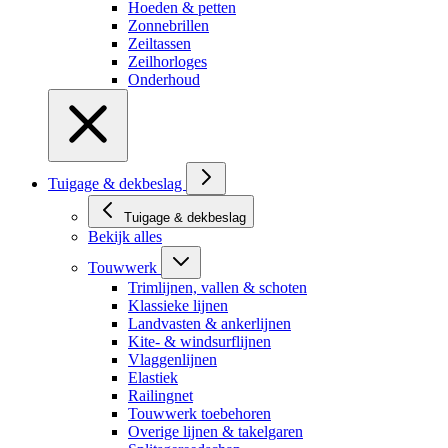
Hoeden & petten
Zonnebrillen
Zeiltassen
Zeilhorloges
Onderhoud
Tuigage & dekbeslag
Tuigage & dekbeslag
Bekijk alles
Touwwerk
Trimlijnen, vallen & schoten
Klassieke lijnen
Landvasten & ankerlijnen
Kite- & windsurflijnen
Vlaggenlijnen
Elastiek
Railingnet
Touwwerk toebehoren
Overige lijnen & takelgaren