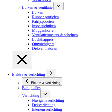
Luiken & ventilatie
Luiken
Rubber profielen
Patrijspoorten
Inspectieluiken
Muggenhorren
Ventilatieroosters & schelpen
Luchthappers
Ontvochtigers
Dekventilatoren
Elektra & verlichting
Elektra & verlichting
Bekijk alles
Verlichting
Navigatieverlichting
Dekverlichting
Interieurverlichting