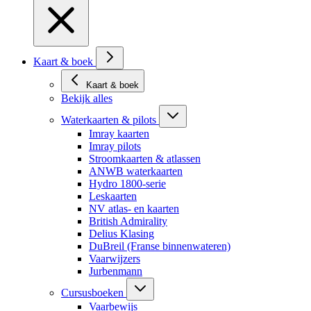
Kaart & boek
Kaart & boek
Bekijk alles
Waterkaarten & pilots
Imray kaarten
Imray pilots
Stroomkaarten & atlassen
ANWB waterkaarten
Hydro 1800-serie
Leskaarten
NV atlas- en kaarten
British Admirality
Delius Klasing
DuBreil (Franse binnenwateren)
Vaarwijzers
Jurbenmann
Cursusboeken
Vaarbewijs