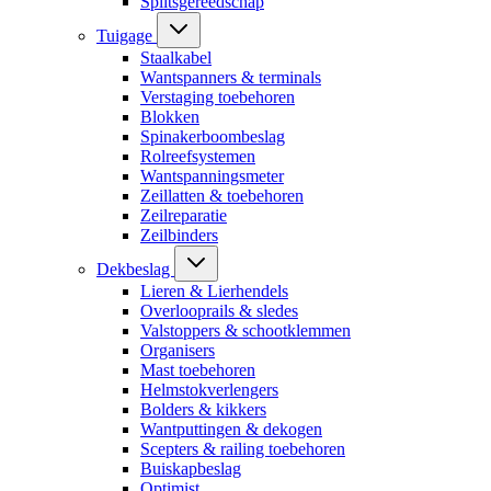
Splitsgereedschap
Tuigage
Staalkabel
Wantspanners & terminals
Verstaging toebehoren
Blokken
Spinakerboombeslag
Rolreefsystemen
Wantspanningsmeter
Zeillatten & toebehoren
Zeilreparatie
Zeilbinders
Dekbeslag
Lieren & Lierhendels
Overlooprails & sledes
Valstoppers & schootklemmen
Organisers
Mast toebehoren
Helmstokverlengers
Bolders & kikkers
Wantputtingen & dekogen
Scepters & railing toebehoren
Buiskapbeslag
Optimist