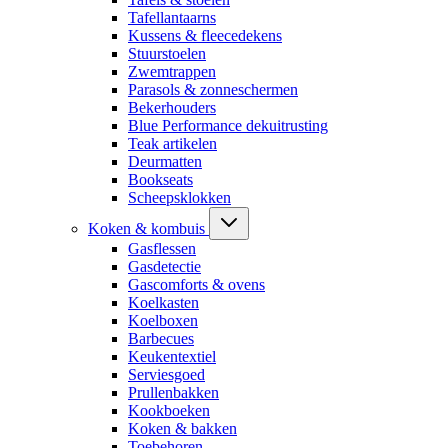
Tafellantaarns
Kussens & fleecedekens
Stuurstoelen
Zwemtrappen
Parasols & zonneschermen
Bekerhouders
Blue Performance dekuitrusting
Teak artikelen
Deurmatten
Bookseats
Scheepsklokken
Koken & kombuis
Gasflessen
Gasdetectie
Gascomforts & ovens
Koelkasten
Koelboxen
Barbecues
Keukentextiel
Serviesgoed
Prullenbakken
Kookboeken
Koken & bakken
Toebehoren