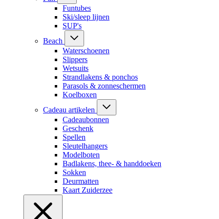
Funtubes
Ski/sleep lijnen
SUP's
Beach
Waterschoenen
Slippers
Wetsuits
Strandlakens & ponchos
Parasols & zonneschermen
Koelboxen
Cadeau artikelen
Cadeaubonnen
Geschenk
Spellen
Sleutelhangers
Modelboten
Badlakens, thee- & handdoeken
Sokken
Deurmatten
Kaart Zuiderzee