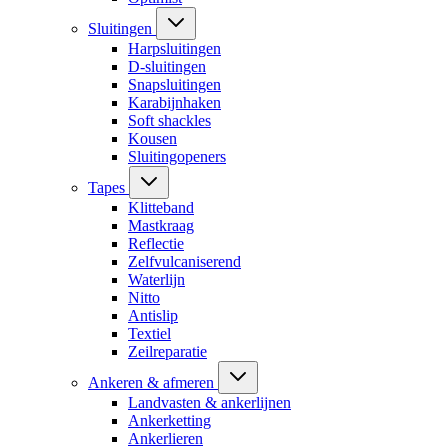
Sluitingen
Harpsluitingen
D-sluitingen
Snapsluitingen
Karabijnhaken
Soft shackles
Kousen
Sluitingopeners
Tapes
Klitteband
Mastkraag
Reflectie
Zelfvulcaniserend
Waterlijn
Nitto
Antislip
Textiel
Zeilreparatie
Ankeren & afmeren
Landvasten & ankerlijnen
Ankerketting
Ankerlieren