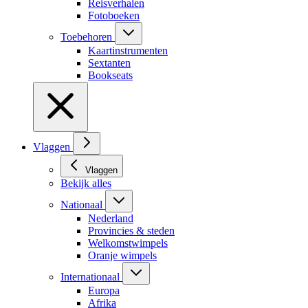
Reisverhalen
Fotoboeken
Toebehoren
Kaartinstrumenten
Sextanten
Bookseats
Vlaggen
Vlaggen
Bekijk alles
Nationaal
Nederland
Provincies & steden
Welkomstwimpels
Oranje wimpels
Internationaal
Europa
Afrika