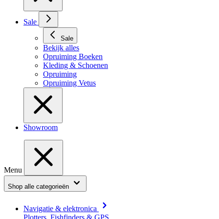
Sale
Sale
Bekijk alles
Opruiming Boeken
Kleding & Schoenen
Opruiming
Opruiming Vetus
Showroom
Menu
Shop alle categorieën
Navigatie & elektronica
Plotters, Fishfinders & GPS