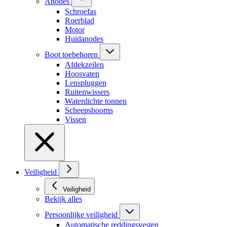
Anodes
Schroefas
Roerblad
Motor
Huidanodes
Boot toebehoren
Afdekzeilen
Hoosvaten
Lenspluggen
Ruitenwissers
Waterdichte tonnen
Scheepshoorns
Vissen
Veiligheid
Veiligheid
Bekijk alles
Persoonlijke veiligheid
Automatische reddingsvesten