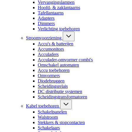
Vervangingslampen
Hoofd- & zaklantaarns
Tafellantaarns
Adapters
Dimmers
Verlichting toebehoren
Stroomvoorziening
Accu's & batterijen
Accumonitors
Acculaders
Acculader-omvormer combi's
Omschakel automaten
Accu toebehoren
Omvormers
Diodebruggen
Scheidingsrelais
DC distributie systemen
Scheidingstransformatoren
Kabel toebehoren
Schakelpanelen
Walstroom
Stekkers & stopcontacten
Schakelaars