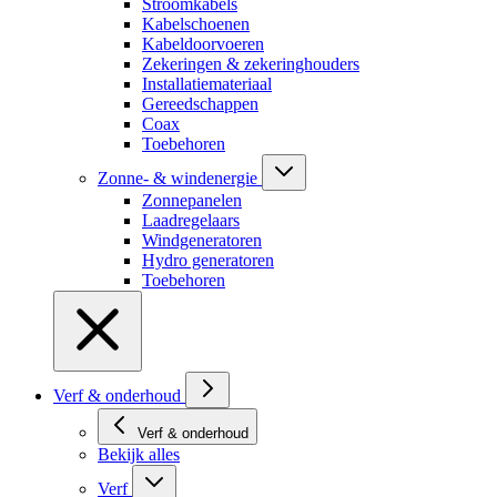
Stroomkabels
Kabelschoenen
Kabeldoorvoeren
Zekeringen & zekeringhouders
Installatiemateriaal
Gereedschappen
Coax
Toebehoren
Zonne- & windenergie
Zonnepanelen
Laadregelaars
Windgeneratoren
Hydro generatoren
Toebehoren
Verf & onderhoud
Verf & onderhoud
Bekijk alles
Verf