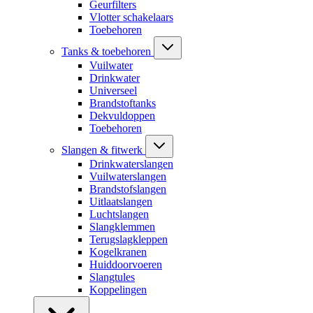
Geurfilters
Vlotter schakelaars
Toebehoren
Tanks & toebehoren
Vuilwater
Drinkwater
Universeel
Brandstoftanks
Dekvuldoppen
Toebehoren
Slangen & fitwerk
Drinkwaterslangen
Vuilwaterslangen
Brandstofslangen
Uitlaatslangen
Luchtslangen
Slangklemmen
Terugslagkleppen
Kogelkranen
Huiddoorvoeren
Slangtules
Koppelingen