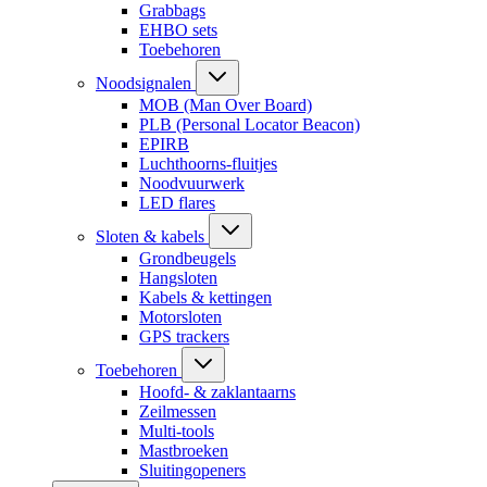
Grabbags
EHBO sets
Toebehoren
Noodsignalen
MOB (Man Over Board)
PLB (Personal Locator Beacon)
EPIRB
Luchthoorns-fluitjes
Noodvuurwerk
LED flares
Sloten & kabels
Grondbeugels
Hangsloten
Kabels & kettingen
Motorsloten
GPS trackers
Toebehoren
Hoofd- & zaklantaarns
Zeilmessen
Multi-tools
Mastbroeken
Sluitingopeners