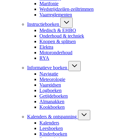
Marifonie
Wedstrijdzeilen-zeiltrimmen
Vaarreglementen
Instructieboeken
Medisch & EHBO
Onderhoud & techniek
Knopen & splitsen
Elektra
Motoronderhoud
RYA
Informatieve boeken
Navigatie
Meteorologie
Vaargidsen
Logboeken
Getijdeboeken
Almanakken
Kookboeken
Kalenders & ontspanning
Kalenders
Leesboeken
Kinderboeken