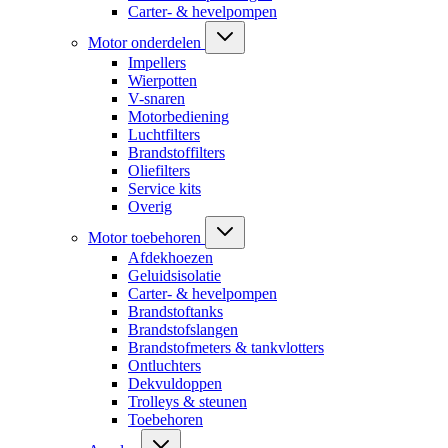
Carter- & hevelpompen
Motor onderdelen
Impellers
Wierpotten
V-snaren
Motorbediening
Luchtfilters
Brandstoffilters
Oliefilters
Service kits
Overig
Motor toebehoren
Afdekhoezen
Geluidsisolatie
Carter- & hevelpompen
Brandstoftanks
Brandstofslangen
Brandstofmeters & tankvlotters
Ontluchters
Dekvuldoppen
Trolleys & steunen
Toebehoren