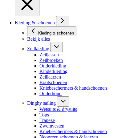
Kleding & schoenen
Kleding & schoenen
Bekijk alles
Zeilkleding
Zeiljassen
Zeilbroeken
Onderkleding
Kinderkleding
Zeillaarzen
Bootschoenen
Kniebeschermers & handschoenen
Onderhoud
Dinghy sailing
Wetsuits & drysuits
Tops
Trapeze
Zwemvesten
Kniebeschermers & handschoenen
Neopreen schoenen & laarzen