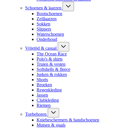
Schoenen & laarzen
Bootschoenen
Zeillaarzen
Sokken
Slippers
Waterschoenen
Onderhoud
Vrijetijd & casual
The Ocean Race
Polo's & shirts
Truien & vesten
Softshells & fleece
Jurken & rokken
Shorts
Broeken
Regenkleding
Jassen
Clubkleding
Riemen
Toebehoren
Kniebeschermers & handschoenen
Mutsen & sjaals