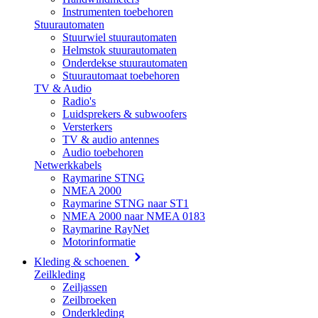
Instrumenten toebehoren
Stuurautomaten
Stuurwiel stuurautomaten
Helmstok stuurautomaten
Onderdekse stuurautomaten
Stuurautomaat toebehoren
TV & Audio
Radio's
Luidsprekers & subwoofers
Versterkers
TV & audio antennes
Audio toebehoren
Netwerkkabels
Raymarine STNG
NMEA 2000
Raymarine STNG naar ST1
NMEA 2000 naar NMEA 0183
Raymarine RayNet
Motorinformatie
Kleding & schoenen
Zeilkleding
Zeiljassen
Zeilbroeken
Onderkleding