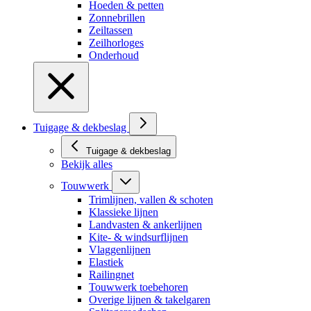
Hoeden & petten
Zonnebrillen
Zeiltassen
Zeilhorloges
Onderhoud
Tuigage & dekbeslag
Tuigage & dekbeslag
Bekijk alles
Touwwerk
Trimlijnen, vallen & schoten
Klassieke lijnen
Landvasten & ankerlijnen
Kite- & windsurflijnen
Vlaggenlijnen
Elastiek
Railingnet
Touwwerk toebehoren
Overige lijnen & takelgaren