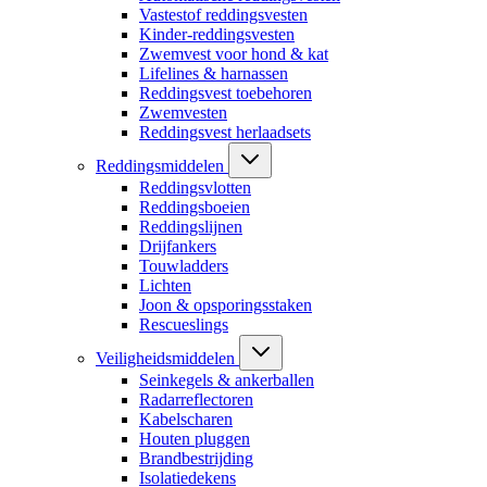
Vastestof reddingsvesten
Kinder-reddingsvesten
Zwemvest voor hond & kat
Lifelines & harnassen
Reddingsvest toebehoren
Zwemvesten
Reddingsvest herlaadsets
Reddingsmiddelen
Reddingsvlotten
Reddingsboeien
Reddingslijnen
Drijfankers
Touwladders
Lichten
Joon & opsporingsstaken
Rescueslings
Veiligheidsmiddelen
Seinkegels & ankerballen
Radarreflectoren
Kabelscharen
Houten pluggen
Brandbestrijding
Isolatiedekens