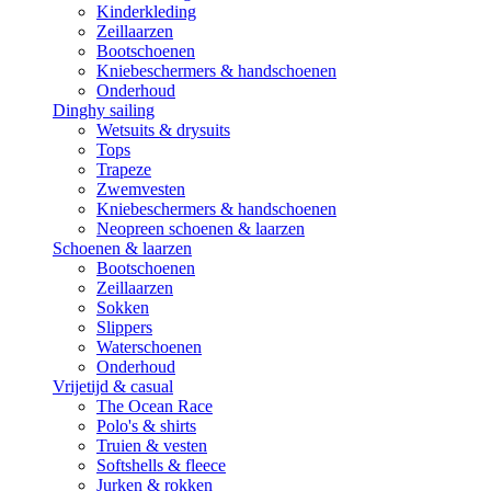
Kinderkleding
Zeillaarzen
Bootschoenen
Kniebeschermers & handschoenen
Onderhoud
Dinghy sailing
Wetsuits & drysuits
Tops
Trapeze
Zwemvesten
Kniebeschermers & handschoenen
Neopreen schoenen & laarzen
Schoenen & laarzen
Bootschoenen
Zeillaarzen
Sokken
Slippers
Waterschoenen
Onderhoud
Vrijetijd & casual
The Ocean Race
Polo's & shirts
Truien & vesten
Softshells & fleece
Jurken & rokken