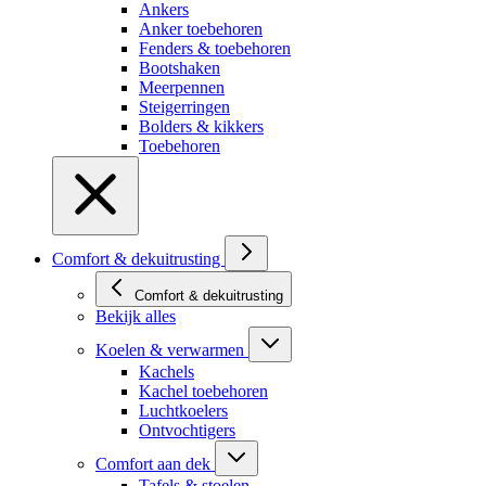
Ankers
Anker toebehoren
Fenders & toebehoren
Bootshaken
Meerpennen
Steigerringen
Bolders & kikkers
Toebehoren
Comfort & dekuitrusting
Comfort & dekuitrusting
Bekijk alles
Koelen & verwarmen
Kachels
Kachel toebehoren
Luchtkoelers
Ontvochtigers
Comfort aan dek
Tafels & stoelen