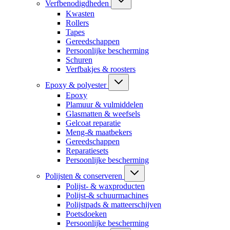
Verfbenodigdheden
Kwasten
Rollers
Tapes
Gereedschappen
Persoonlijke bescherming
Schuren
Verfbakjes & roosters
Epoxy & polyester
Epoxy
Plamuur & vulmiddelen
Glasmatten & weefsels
Gelcoat reparatie
Meng-& maatbekers
Gereedschappen
Reparatiesets
Persoonlijke bescherming
Polijsten & conserveren
Polijst- & waxproducten
Polijst-& schuurmachines
Polijstpads & matteerschijven
Poetsdoeken
Persoonlijke bescherming