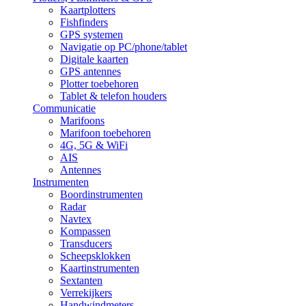
Kaartplotters
Fishfinders
GPS systemen
Navigatie op PC/phone/tablet
Digitale kaarten
GPS antennes
Plotter toebehoren
Tablet & telefon houders
Communicatie
Marifoons
Marifoon toebehoren
4G, 5G & WiFi
AIS
Antennes
Instrumenten
Boordinstrumenten
Radar
Navtex
Kompassen
Transducers
Scheepsklokken
Kaartinstrumenten
Sextanten
Verrekijkers
Handwindmeters