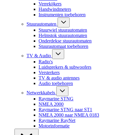
Verrekijkers
Handwindmeters
Instrumenten toebehoren
Stuurautomaten
Stuurwiel stuurautomaten
Helmstok stuurautomaten
Onderdekse stuurautomaten
Stuurautomaat toebehoren
TV & Audio
Radio's
Luidsprekers & subwoofers
Versterkers
TV & audio antennes
Audio toebehoren
Netwerkkabels
Raymarine STNG
NMEA 2000
Raymarine STNG naar ST1
NMEA 2000 naar NMEA 0183
Raymarine RayNet
Motorinformatie