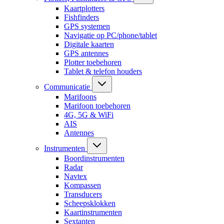
Kaartplotters
Fishfinders
GPS systemen
Navigatie op PC/phone/tablet
Digitale kaarten
GPS antennes
Plotter toebehoren
Tablet & telefon houders
Communicatie
Marifoons
Marifoon toebehoren
4G, 5G & WiFi
AIS
Antennes
Instrumenten
Boordinstrumenten
Radar
Navtex
Kompassen
Transducers
Scheepsklokken
Kaartinstrumenten
Sextanten