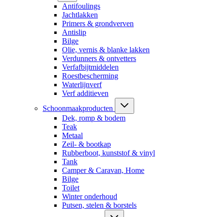
Antifoulings
Jachtlakken
Primers & grondverven
Antislip
Bilge
Olie, vernis & blanke lakken
Verdunners & ontvetters
Verfafbijtmiddelen
Roestbescherming
Waterlijnverf
Verf additieven
Schoonmaakproducten
Dek, romp & bodem
Teak
Metaal
Zeil- & bootkap
Rubberboot, kunststof & vinyl
Tank
Camper & Caravan, Home
Bilge
Toilet
Winter onderhoud
Putsen, stelen & borstels