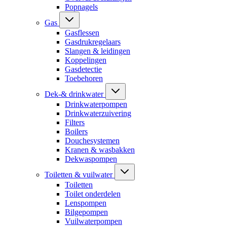
Popnagels
Gas
Gasflessen
Gasdrukregelaars
Slangen & leidingen
Koppelingen
Gasdetectie
Toebehoren
Dek-& drinkwater
Drinkwaterpompen
Drinkwaterzuivering
Filters
Boilers
Douchesystemen
Kranen & wasbakken
Dekwaspompen
Toiletten & vuilwater
Toiletten
Toilet onderdelen
Lenspompen
Bilgepompen
Vuilwaterpompen