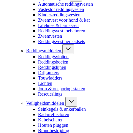
Automatische reddingsvesten
Vastestof reddingsvesten
Kinder-reddingsvesten
Zwemvest voor hond & kat
Lifelines & harnassen
Reddingsvest toebehoren
Zwemvesten
Reddingsvest herlaadsets
Reddingsmiddelen
Reddingsvlotten
Reddingsboeien
Reddingslijnen
Drijfankers
Touwladders
Lichten
Joon & opsporingsstaken
Rescueslings
Veiligheidsmiddelen
Seinkegels & ankerballen
Radarreflectoren
Kabelscharen
Houten pluggen
Brandbestrijding