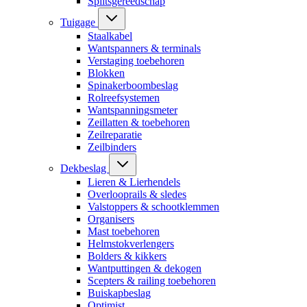
Splitsgereedschap
Tuigage
Staalkabel
Wantspanners & terminals
Verstaging toebehoren
Blokken
Spinakerboombeslag
Rolreefsystemen
Wantspanningsmeter
Zeillatten & toebehoren
Zeilreparatie
Zeilbinders
Dekbeslag
Lieren & Lierhendels
Overlooprails & sledes
Valstoppers & schootklemmen
Organisers
Mast toebehoren
Helmstokverlengers
Bolders & kikkers
Wantputtingen & dekogen
Scepters & railing toebehoren
Buiskapbeslag
Optimist