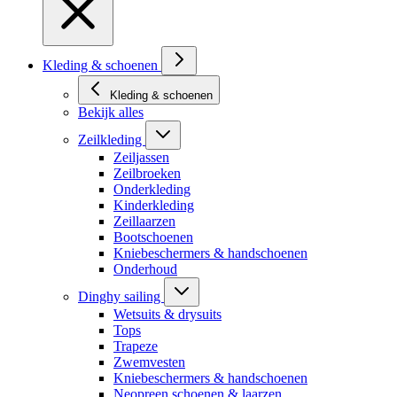
Kleding & schoenen
Kleding & schoenen
Bekijk alles
Zeilkleding
Zeiljassen
Zeilbroeken
Onderkleding
Kinderkleding
Zeillaarzen
Bootschoenen
Kniebeschermers & handschoenen
Onderhoud
Dinghy sailing
Wetsuits & drysuits
Tops
Trapeze
Zwemvesten
Kniebeschermers & handschoenen
Neopreen schoenen & laarzen