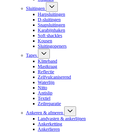
Sluitingen
Harpsluitingen
D-sluitingen
Snapsluitingen
Karabijnhaken
Soft shackles
Kousen
Sluitingopeners
Tapes
Klitteband
Mastkraag
Reflectie
Zelfvulcaniserend
Waterlijn
Nitto
Antislip
Textiel
Zeilreparatie
Ankeren & afmeren
Landvasten & ankerlijnen
Ankerketting
Ankerlieren