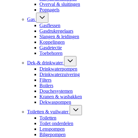
Overval & sluitingen
Popnagels
Gas
Gasflessen
Gasdrukregelaars
Slangen & leidingen
Koppelingen
Gasdetectie
Toebehoren
Dek-& drinkwater
Drinkwaterpompen
Drinkwaterzuivering
Filters
Boilers
Douchesystemen
Kranen & wasbakken
Dekwaspompen
Toiletten & vuilwater
Toiletten
Toilet onderdelen
Lenspompen
Bilgepompen