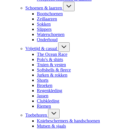
Schoenen & laarzen
Bootschoenen
Zeillaarzen
Sokken
Slippers
Waterschoenen
Onderhoud
Vrijetijd & casual
The Ocean Race
Polo's & shirts
Truien & vesten
Softshells & fleece
Jurken & rokken
Shorts
Broeken
Regenkleding
Jassen
Clubkleding
Riemen
Toebehoren
Kniebeschermers & handschoenen
Mutsen & sjaals