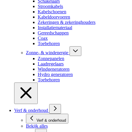
Schakelaars
Stroomkabels
Kabelschoenen
Kabeldoorvoeren
Zekeringen & zekeringhouders
Installatiemateriaal
Gereedschappen
Coax
Toebehoren
Zonne- & windenergie
Zonnepanelen
Laadregelaars
Windgeneratoren
Hydro generatoren
Toebehoren
Verf & onderhoud
Verf & onderhoud
Bekijk alles