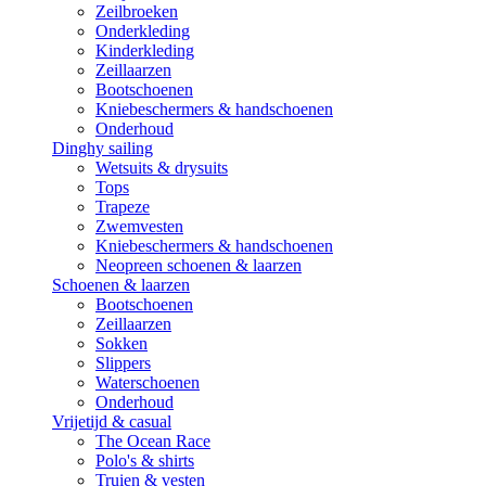
Zeilbroeken
Onderkleding
Kinderkleding
Zeillaarzen
Bootschoenen
Kniebeschermers & handschoenen
Onderhoud
Dinghy sailing
Wetsuits & drysuits
Tops
Trapeze
Zwemvesten
Kniebeschermers & handschoenen
Neopreen schoenen & laarzen
Schoenen & laarzen
Bootschoenen
Zeillaarzen
Sokken
Slippers
Waterschoenen
Onderhoud
Vrijetijd & casual
The Ocean Race
Polo's & shirts
Truien & vesten