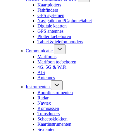
Kaartplotters
Fishfinders
GPS systemen
Navigatie op PC/phone/tablet
Digitale kaarten
GPS antennes
Plotter toebehoren
Tablet & telefon houders
Communicatie
Marifoons
Marifoon toebehoren
4G, 5G & WiFi
AIS
Antennes
Instrumenten
Boordinstrumenten
Radar
Navtex
Kompassen
Transducers
Scheepsklokken
Kaartinstrumenten
Sextanten