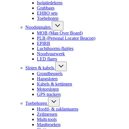
Isolatiedekens
Grabbags
EHBO sets
Toebehoren
Noodsignalen
MOB (Man Over Board)
PLB (Personal Locator Beacon)
EPIRB
Luchthoorns-fluitjes
Noodvuurwerk
LED flares
Sloten & kabels
Grondbeugels
Hangsloten
Kabels & kettingen
Motorsloten
GPS trackers
Toebehoren
Hoofd- & zaklantaarns
Zeilmessen
Multi-tools
Mastbroeken