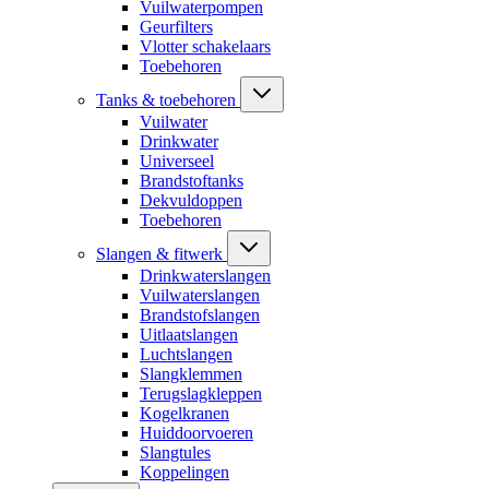
Vuilwaterpompen
Geurfilters
Vlotter schakelaars
Toebehoren
Tanks & toebehoren
Vuilwater
Drinkwater
Universeel
Brandstoftanks
Dekvuldoppen
Toebehoren
Slangen & fitwerk
Drinkwaterslangen
Vuilwaterslangen
Brandstofslangen
Uitlaatslangen
Luchtslangen
Slangklemmen
Terugslagkleppen
Kogelkranen
Huiddoorvoeren
Slangtules
Koppelingen