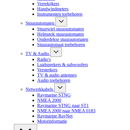
Verrekijkers
Handwindmeters
Instrumenten toebehoren
Stuurautomaten
Stuurwiel stuurautomaten
Helmstok stuurautomaten
Onderdekse stuurautomaten
Stuurautomaat toebehoren
TV & Audio
Radio's
Luidsprekers & subwoofers
Versterkers
TV & audio antennes
Audio toebehoren
Netwerkkabels
Raymarine STNG
NMEA 2000
Raymarine STNG naar ST1
NMEA 2000 naar NMEA 0183
Raymarine RayNet
Motorinformatie