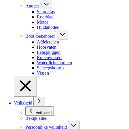
Anodes
Schroefas
Roerblad
Motor
Huidanodes
Boot toebehoren
Afdekzeilen
Hoosvaten
Lenspluggen
Ruitenwissers
Waterdichte tonnen
Scheepshoorns
Vissen
Veiligheid
Veiligheid
Bekijk alles
Persoonlijke veiligheid