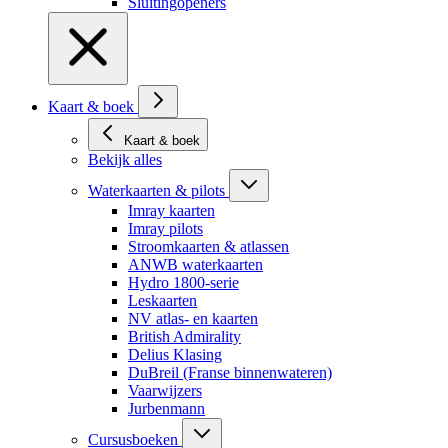
Sluitingopeners
Kaart & boek
Kaart & boek
Bekijk alles
Waterkaarten & pilots
Imray kaarten
Imray pilots
Stroomkaarten & atlassen
ANWB waterkaarten
Hydro 1800-serie
Leskaarten
NV atlas- en kaarten
British Admirality
Delius Klasing
DuBreil (Franse binnenwateren)
Vaarwijzers
Jurbenmann
Cursusboeken