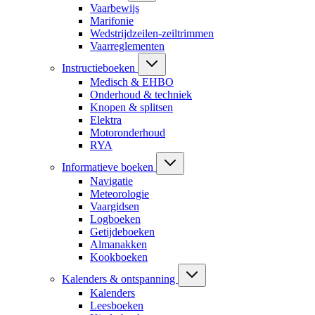
Vaarbewijs
Marifonie
Wedstrijdzeilen-zeiltrimmen
Vaarreglementen
Instructieboeken
Medisch & EHBO
Onderhoud & techniek
Knopen & splitsen
Elektra
Motoronderhoud
RYA
Informatieve boeken
Navigatie
Meteorologie
Vaargidsen
Logboeken
Getijdeboeken
Almanakken
Kookboeken
Kalenders & ontspanning
Kalenders
Leesboeken