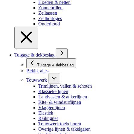
Hoeden & petten
Zonnebrillen
Zeiltassen
Zeilhorloges
Onderhoud
Tuigage & dekbeslag
Tuigage & dekbeslag
Bekijk alles
Touwwerk
Trimlijnen, vallen & schoten
Klassieke lijnen
Landvasten & ankerlijnen
Kite- & windsurflijnen
Vlaggenlijnen
Elastiek
Railingnet
Touwwerk toebehoren
Overige lijnen & takelgaren