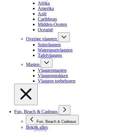
Afrika
Amerika
Azië
Caribbean
Midden-Oosten
Oceanië
Overige vlaggen
Seinvlaggen
Watersportvlaggen
Tafelvlaggen
Masten
Vlaggenmasten
Vlaggenstokken
Vlaggen toebehoren
Fun, Beach & Cadeaus
Fun, Beach & Cadeaus
Bekijk alles