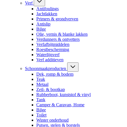
Verf
Antifoulings
Jachtlakken
Primers & grondverven
Antislip
Bilge
Olie, vernis & blanke lakken
Verdunners & ontvetters
Verfafbijtmiddelen
Roestbescherming
Waterlijnverf
Verf additieven
Schoonmaakproducten
Dek, romp & bodem
Teak
Metaal
Zeil- & bootkap
Rubberboot, kunststof & vinyl
Tank
Camper & Caravan, Home
Bilge
Toilet
Winter onderhoud
Putsen, stelen & borstels