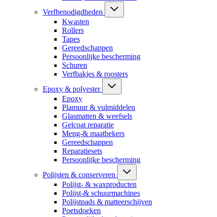
Verfbenodigdheden
Kwasten
Rollers
Tapes
Gereedschappen
Persoonlijke bescherming
Schuren
Verfbakjes & roosters
Epoxy & polyester
Epoxy
Plamuur & vulmiddelen
Glasmatten & weefsels
Gelcoat reparatie
Meng-& maatbekers
Gereedschappen
Reparatiesets
Persoonlijke bescherming
Polijsten & conserveren
Polijst- & waxproducten
Polijst-& schuurmachines
Polijstpads & matteerschijven
Poetsdoeken