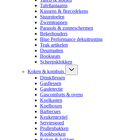
Tafellantaarns
Kussens & fleecedekens
Stuurstoelen
Zwemtrappen
Parasols & zonneschermen
Bekerhouders
Blue Performance dekuitrusting
Teak artikelen
Deurmatten
Bookseats
Scheepsklokken
Koken & kombuis
Drinkflessen
Gasflessen
Gasdetectie
Gascomforts & ovens
Koelkasten
Koelboxen
Barbecues
Keukentextiel
Serviesgoed
Prullenbakken
Kookboeken
Koken & bakken