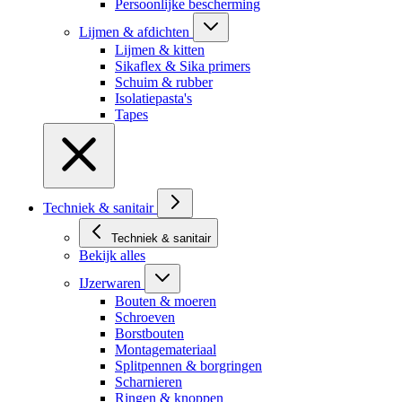
Persoonlijke bescherming
Lijmen & afdichten
Lijmen & kitten
Sikaflex & Sika primers
Schuim & rubber
Isolatiepasta's
Tapes
Techniek & sanitair
Techniek & sanitair
Bekijk alles
IJzerwaren
Bouten & moeren
Schroeven
Borstbouten
Montagemateriaal
Splitpennen & borgringen
Scharnieren
Ringen & knoppen