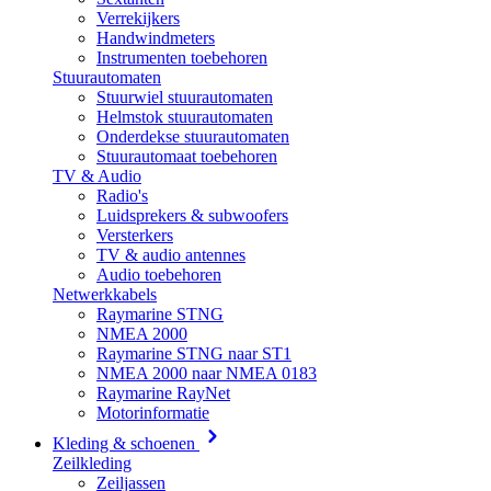
Verrekijkers
Handwindmeters
Instrumenten toebehoren
Stuurautomaten
Stuurwiel stuurautomaten
Helmstok stuurautomaten
Onderdekse stuurautomaten
Stuurautomaat toebehoren
TV & Audio
Radio's
Luidsprekers & subwoofers
Versterkers
TV & audio antennes
Audio toebehoren
Netwerkkabels
Raymarine STNG
NMEA 2000
Raymarine STNG naar ST1
NMEA 2000 naar NMEA 0183
Raymarine RayNet
Motorinformatie
Kleding & schoenen
Zeilkleding
Zeiljassen