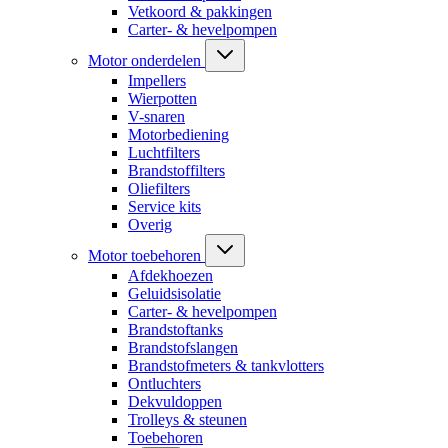
Vetkoord & pakkingen
Carter- & hevelpompen
Motor onderdelen
Impellers
Wierpotten
V-snaren
Motorbediening
Luchtfilters
Brandstoffilters
Oliefilters
Service kits
Overig
Motor toebehoren
Afdekhoezen
Geluidsisolatie
Carter- & hevelpompen
Brandstoftanks
Brandstofslangen
Brandstofmeters & tankvlotters
Ontluchters
Dekvuldoppen
Trolleys & steunen
Toebehoren