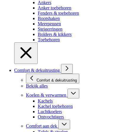
Ankers
Anker toebehoren
Fenders & toebehoren
Bootshaken
Meerpennen
Steigerringen
Bolders & kikkers
Toebehoren
Comfort & dekuitrusting
Comfort & dekuitrusting
Bekijk alles
Koelen & verwarmen
Kachels
Kachel toebehoren
Luchtkoelers
Ontvochtigers
Comfort aan dek
Tafels & stoelen