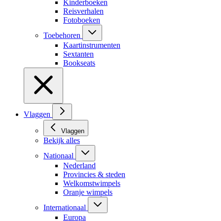
Kinderboeken
Reisverhalen
Fotoboeken
Toebehoren
Kaartinstrumenten
Sextanten
Bookseats
Vlaggen
Vlaggen
Bekijk alles
Nationaal
Nederland
Provincies & steden
Welkomstwimpels
Oranje wimpels
Internationaal
Europa