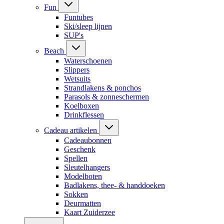
Fun
Funtubes
Ski/sleep lijnen
SUP's
Beach
Waterschoenen
Slippers
Wetsuits
Strandlakens & ponchos
Parasols & zonneschermen
Koelboxen
Drinkflessen
Cadeau artikelen
Cadeaubonnen
Geschenk
Spellen
Sleutelhangers
Modelboten
Badlakens, thee- & handdoeken
Sokken
Deurmatten
Kaart Zuiderzee