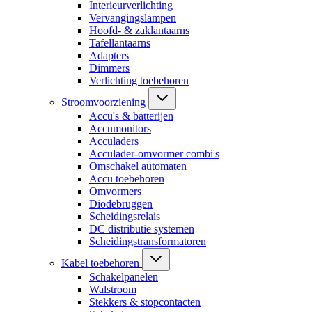
Interieurverlichting
Vervangingslampen
Hoofd- & zaklantaarns
Tafellantaarns
Adapters
Dimmers
Verlichting toebehoren
Stroomvoorziening
Accu's & batterijen
Accumonitors
Acculaders
Acculader-omvormer combi's
Omschakel automaten
Accu toebehoren
Omvormers
Diodebruggen
Scheidingsrelais
DC distributie systemen
Scheidingstransformatoren
Kabel toebehoren
Schakelpanelen
Walstroom
Stekkers & stopcontacten