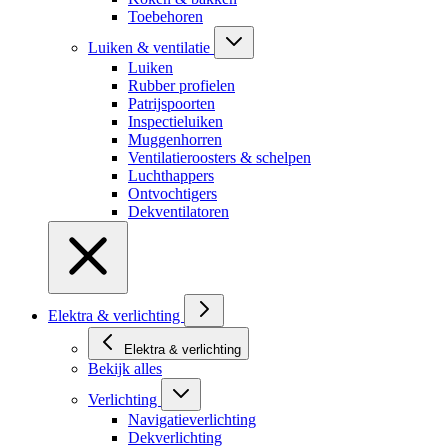
Toebehoren
Luiken & ventilatie
Luiken
Rubber profielen
Patrijspoorten
Inspectieluiken
Muggenhorren
Ventilatieroosters & schelpen
Luchthappers
Ontvochtigers
Dekventilatoren
Elektra & verlichting
Elektra & verlichting
Bekijk alles
Verlichting
Navigatieverlichting
Dekverlichting