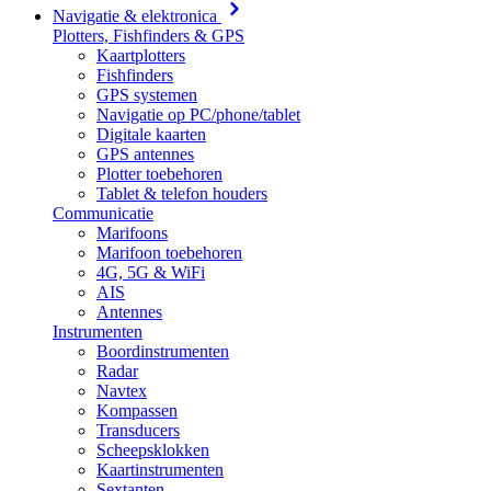
Navigatie & elektronica
Plotters, Fishfinders & GPS
Kaartplotters
Fishfinders
GPS systemen
Navigatie op PC/phone/tablet
Digitale kaarten
GPS antennes
Plotter toebehoren
Tablet & telefon houders
Communicatie
Marifoons
Marifoon toebehoren
4G, 5G & WiFi
AIS
Antennes
Instrumenten
Boordinstrumenten
Radar
Navtex
Kompassen
Transducers
Scheepsklokken
Kaartinstrumenten
Sextanten