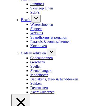
Funtubes
Ski/sleep lijnen
SUP's
Beach
Waterschoenen
Slippers
Wetsuits
Strandlakens & ponchos
Parasols & zonneschermen
Koelboxen
Cadeau artikelen
Cadeaubonnen
Geschenk
Spellen
Sleutelhangers
Modelboten
Badlakens, thee- & handdoeken
Sokken
Deurmatten
Kaart Zuiderzee