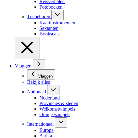
Reisverhalen
Fotoboeken
Toebehoren
Kaartinstrumenten
Sextanten
Bookseats
Vlaggen
Vlaggen
Bekijk alles
Nationaal
Nederland
Provincies & steden
Welkomstwimpels
Oranje wimpels
Internationaal
Europa
Afrika