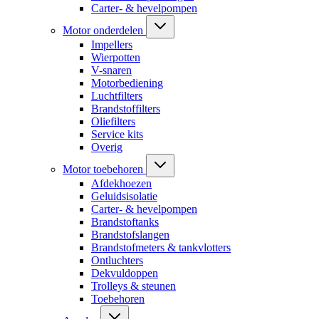
Carter- & hevelpompen
Motor onderdelen
Impellers
Wierpotten
V-snaren
Motorbediening
Luchtfilters
Brandstoffilters
Oliefilters
Service kits
Overig
Motor toebehoren
Afdekhoezen
Geluidsisolatie
Carter- & hevelpompen
Brandstoftanks
Brandstofslangen
Brandstofmeters & tankvlotters
Ontluchters
Dekvuldoppen
Trolleys & steunen
Toebehoren