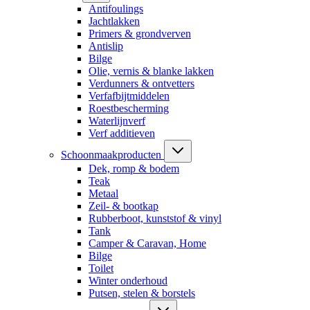
Antifoulings
Jachtlakken
Primers & grondverven
Antislip
Bilge
Olie, vernis & blanke lakken
Verdunners & ontvetters
Verfafbijtmiddelen
Roestbescherming
Waterlijnverf
Verf additieven
Schoonmaakproducten
Dek, romp & bodem
Teak
Metaal
Zeil- & bootkap
Rubberboot, kunststof & vinyl
Tank
Camper & Caravan, Home
Bilge
Toilet
Winter onderhoud
Putsen, stelen & borstels