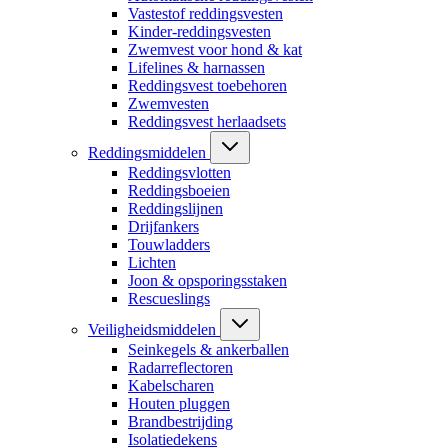
Vastestof reddingsvesten
Kinder-reddingsvesten
Zwemvest voor hond & kat
Lifelines & harnassen
Reddingsvest toebehoren
Zwemvesten
Reddingsvest herlaadsets
Reddingsmiddelen
Reddingsvlotten
Reddingsboeien
Reddingslijnen
Drijfankers
Touwladders
Lichten
Joon & opsporingsstaken
Rescueslings
Veiligheidsmiddelen
Seinkegels & ankerballen
Radarreflectoren
Kabelscharen
Houten pluggen
Brandbestrijding
Isolatiedekens