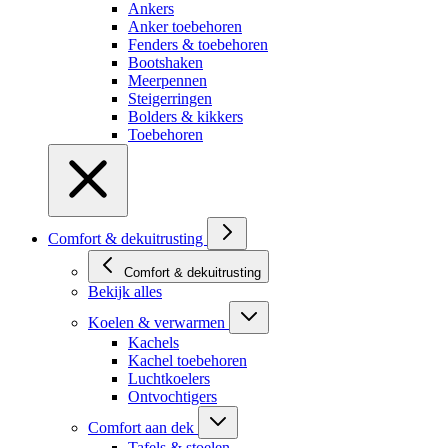
Ankers
Anker toebehoren
Fenders & toebehoren
Bootshaken
Meerpennen
Steigerringen
Bolders & kikkers
Toebehoren
Comfort & dekuitrusting
Comfort & dekuitrusting
Bekijk alles
Koelen & verwarmen
Kachels
Kachel toebehoren
Luchtkoelers
Ontvochtigers
Comfort aan dek
Tafels & stoelen