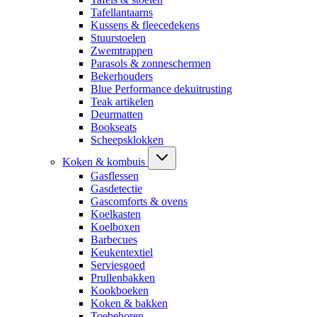
Tafellantaarns
Kussens & fleecedekens
Stuurstoelen
Zwemtrappen
Parasols & zonneschermen
Bekerhouders
Blue Performance dekuitrusting
Teak artikelen
Deurmatten
Bookseats
Scheepsklokken
Koken & kombuis
Gasflessen
Gasdetectie
Gascomforts & ovens
Koelkasten
Koelboxen
Barbecues
Keukentextiel
Serviesgoed
Prullenbakken
Kookboeken
Koken & bakken
Toebehoren