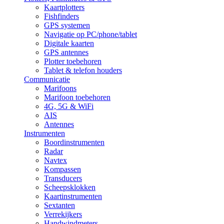
Kaartplotters
Fishfinders
GPS systemen
Navigatie op PC/phone/tablet
Digitale kaarten
GPS antennes
Plotter toebehoren
Tablet & telefon houders
Communicatie
Marifoons
Marifoon toebehoren
4G, 5G & WiFi
AIS
Antennes
Instrumenten
Boordinstrumenten
Radar
Navtex
Kompassen
Transducers
Scheepsklokken
Kaartinstrumenten
Sextanten
Verrekijkers
Handwindmeters