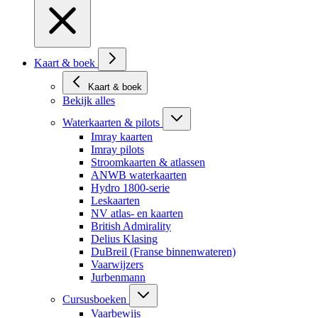
Kaart & boek
Kaart & boek
Bekijk alles
Waterkaarten & pilots
Imray kaarten
Imray pilots
Stroomkaarten & atlassen
ANWB waterkaarten
Hydro 1800-serie
Leskaarten
NV atlas- en kaarten
British Admirality
Delius Klasing
DuBreil (Franse binnenwateren)
Vaarwijzers
Jurbenmann
Cursusboeken
Vaarbewijs