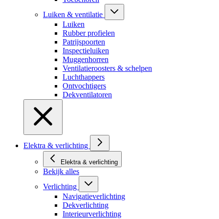
Luiken & ventilatie
Luiken
Rubber profielen
Patrijspoorten
Inspectieluiken
Muggenhorren
Ventilatieroosters & schelpen
Luchthappers
Ontvochtigers
Dekventilatoren
Elektra & verlichting
Elektra & verlichting
Bekijk alles
Verlichting
Navigatieverlichting
Dekverlichting
Interieurverlichting