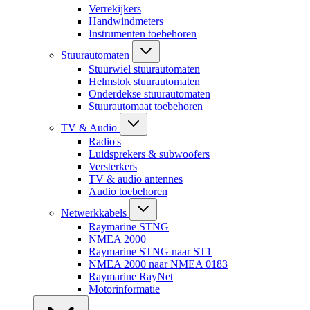
Verrekijkers
Handwindmeters
Instrumenten toebehoren
Stuurautomaten
Stuurwiel stuurautomaten
Helmstok stuurautomaten
Onderdekse stuurautomaten
Stuurautomaat toebehoren
TV & Audio
Radio's
Luidsprekers & subwoofers
Versterkers
TV & audio antennes
Audio toebehoren
Netwerkkabels
Raymarine STNG
NMEA 2000
Raymarine STNG naar ST1
NMEA 2000 naar NMEA 0183
Raymarine RayNet
Motorinformatie