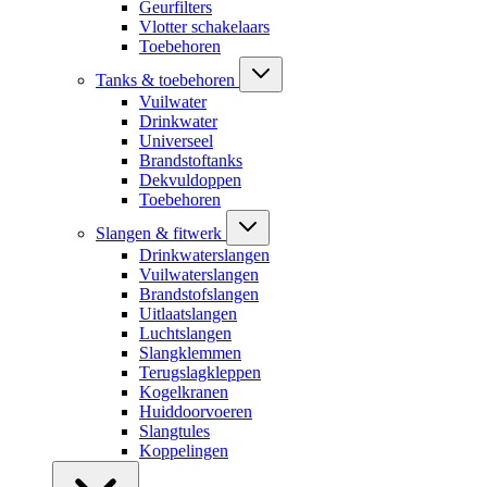
Geurfilters
Vlotter schakelaars
Toebehoren
Tanks & toebehoren
Vuilwater
Drinkwater
Universeel
Brandstoftanks
Dekvuldoppen
Toebehoren
Slangen & fitwerk
Drinkwaterslangen
Vuilwaterslangen
Brandstofslangen
Uitlaatslangen
Luchtslangen
Slangklemmen
Terugslagkleppen
Kogelkranen
Huiddoorvoeren
Slangtules
Koppelingen