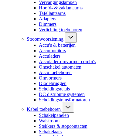
Vervangingslampen
Hoofd- & zaklantaarns
Tafellantaarns
Adapters
Dimmers
Verlichting toebehoren
Stroomvoorziening
Accu's & batterijen
Accumonitors
Acculaders
Acculader-omvormer combi's
Omschakel automaten
Accu toebehoren
Omvormers
Diodebruggen
Scheidingsrelais
DC distributie systemen
Scheidingstransformatoren
Kabel toebehoren
Schakelpanelen
Walstroom
Stekkers & stopcontacten
Schakelaars