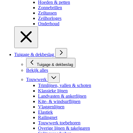
Hoeden & petten
Zonnebrillen
Zeiltassen
Zeilhorloges
Onderhoud
Tuigage & dekbeslag
Tuigage & dekbeslag
Bekijk alles
Touwwerk
Trimlijnen, vallen & schoten
Klassieke lijnen
Landvasten & ankerlijnen
Kite- & windsurflijnen
Vlaggenlijnen
Elastiek
Railingnet
Touwwerk toebehoren
Overige lijnen & takelgaren