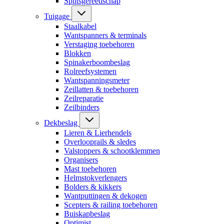
Splitsgereedschap
Tuigage
Staalkabel
Wantspanners & terminals
Verstaging toebehoren
Blokken
Spinakerboombeslag
Rolreefsystemen
Wantspanningsmeter
Zeillatten & toebehoren
Zeilreparatie
Zeilbinders
Dekbeslag
Lieren & Lierhendels
Overlooprails & sledes
Valstoppers & schootklemmen
Organisers
Mast toebehoren
Helmstokverlengers
Bolders & kikkers
Wantputtingen & dekogen
Scepters & railing toebehoren
Buiskapbeslag
Optimist