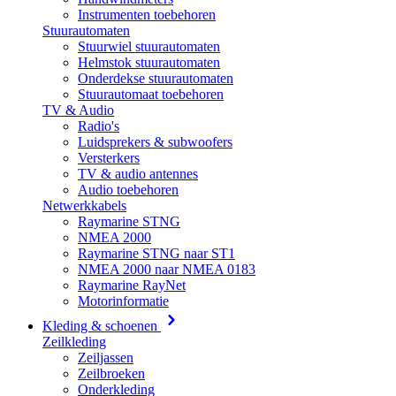
Instrumenten toebehoren
Stuurautomaten
Stuurwiel stuurautomaten
Helmstok stuurautomaten
Onderdekse stuurautomaten
Stuurautomaat toebehoren
TV & Audio
Radio's
Luidsprekers & subwoofers
Versterkers
TV & audio antennes
Audio toebehoren
Netwerkkabels
Raymarine STNG
NMEA 2000
Raymarine STNG naar ST1
NMEA 2000 naar NMEA 0183
Raymarine RayNet
Motorinformatie
Kleding & schoenen
Zeilkleding
Zeiljassen
Zeilbroeken
Onderkleding