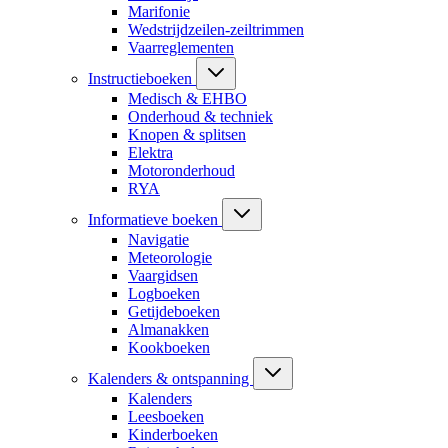
Marifonie
Wedstrijdzeilen-zeiltrimmen
Vaarreglementen
Instructieboeken
Medisch & EHBO
Onderhoud & techniek
Knopen & splitsen
Elektra
Motoronderhoud
RYA
Informatieve boeken
Navigatie
Meteorologie
Vaargidsen
Logboeken
Getijdeboeken
Almanakken
Kookboeken
Kalenders & ontspanning
Kalenders
Leesboeken
Kinderboeken