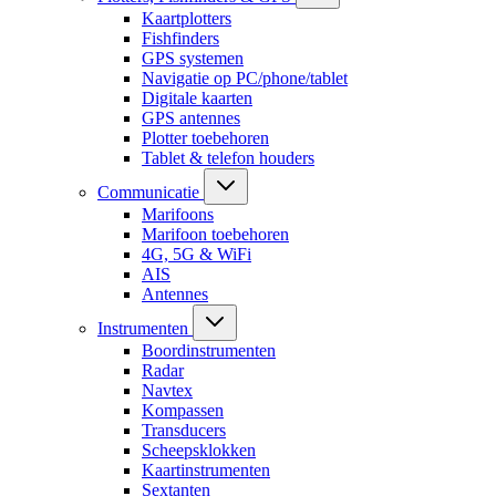
Kaartplotters
Fishfinders
GPS systemen
Navigatie op PC/phone/tablet
Digitale kaarten
GPS antennes
Plotter toebehoren
Tablet & telefon houders
Communicatie
Marifoons
Marifoon toebehoren
4G, 5G & WiFi
AIS
Antennes
Instrumenten
Boordinstrumenten
Radar
Navtex
Kompassen
Transducers
Scheepsklokken
Kaartinstrumenten
Sextanten