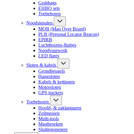
Grabbags
EHBO sets
Toebehoren
Noodsignalen
MOB (Man Over Board)
PLB (Personal Locator Beacon)
EPIRB
Luchthoorns-fluitjes
Noodvuurwerk
LED flares
Sloten & kabels
Grondbeugels
Hangsloten
Kabels & kettingen
Motorsloten
GPS trackers
Toebehoren
Hoofd- & zaklantaarns
Zeilmessen
Multi-tools
Mastbroeken
Sluitingopeners