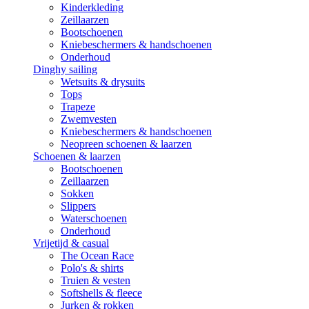
Kinderkleding
Zeillaarzen
Bootschoenen
Kniebeschermers & handschoenen
Onderhoud
Dinghy sailing
Wetsuits & drysuits
Tops
Trapeze
Zwemvesten
Kniebeschermers & handschoenen
Neopreen schoenen & laarzen
Schoenen & laarzen
Bootschoenen
Zeillaarzen
Sokken
Slippers
Waterschoenen
Onderhoud
Vrijetijd & casual
The Ocean Race
Polo's & shirts
Truien & vesten
Softshells & fleece
Jurken & rokken