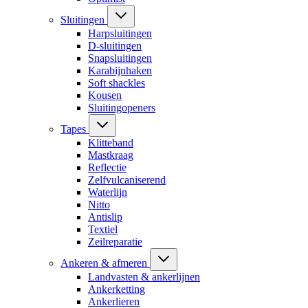
Sluitingen
Harpsluitingen
D-sluitingen
Snapsluitingen
Karabijnhaken
Soft shackles
Kousen
Sluitingopeners
Tapes
Klitteband
Mastkraag
Reflectie
Zelfvulcaniserend
Waterlijn
Nitto
Antislip
Textiel
Zeilreparatie
Ankeren & afmeren
Landvasten & ankerlijnen
Ankerketting
Ankerlieren