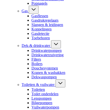
Popnagels
Gas
Gasflessen
Gasdrukregelaars
Slangen & leidingen
Koppelingen
Gasdetectie
Toebehoren
Dek-& drinkwater
Drinkwaterpompen
Drinkwaterzuivering
Filters
Boilers
Douchesystemen
Kranen & wasbakken
Dekwaspompen
Toiletten & vuilwater
Toiletten
Toilet onderdelen
Lenspompen
Bilgepompen
Vuilwaterpompen