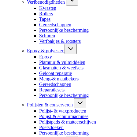
Verfbenodigdheden
Kwasten
Rollers
Tapes
Gereedschappen
Persoonlijke bescherming
Schuren
Verfbakjes & roosters
Epoxy & polyester
Epoxy
Plamuur & vulmiddelen
Glasmatten & weefsels
Gelcoat reparatie
Meng-& maatbekers
Gereedschappen
Reparatiesets
Persoonlijke bescherming
Polijsten & conserveren
Polijst- & waxproducten
Polijst-& schuurmachines
Polijstpads & matteerschijven
Poetsdoeken
Persoonlijke bescherming