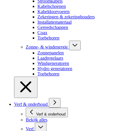
Stroomkabels
Kabelschoenen
Kabeldoorvoeren
Zekeringen & zekeringhouders
Installatiemateriaal
Gereedschappen
Coax
Toebehoren
Zonne- & windenergie
Zonnepanelen
Laadregelaars
Windgeneratoren
Hydro generatoren
Toebehoren
Verf & onderhoud
Verf & onderhoud
Bekijk alles
Verf