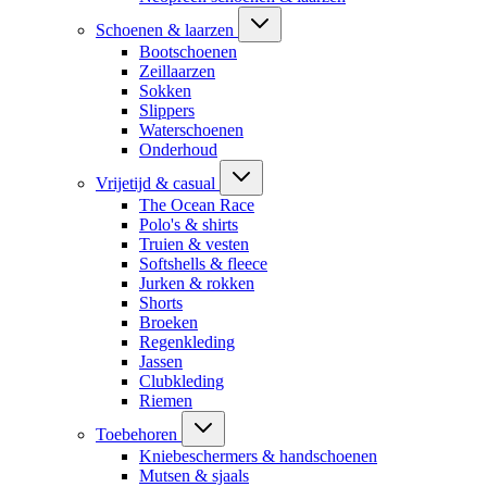
Schoenen & laarzen
Bootschoenen
Zeillaarzen
Sokken
Slippers
Waterschoenen
Onderhoud
Vrijetijd & casual
The Ocean Race
Polo's & shirts
Truien & vesten
Softshells & fleece
Jurken & rokken
Shorts
Broeken
Regenkleding
Jassen
Clubkleding
Riemen
Toebehoren
Kniebeschermers & handschoenen
Mutsen & sjaals