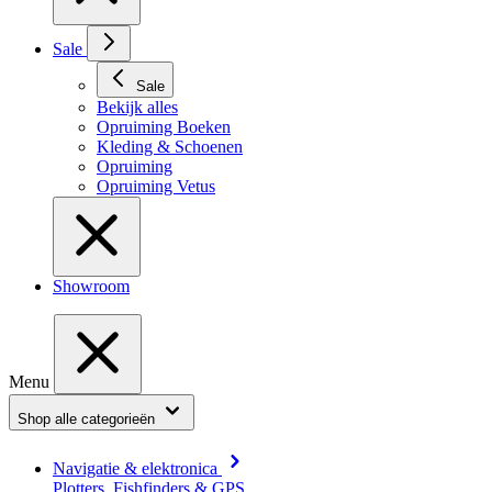
Sale
Sale
Bekijk alles
Opruiming Boeken
Kleding & Schoenen
Opruiming
Opruiming Vetus
Showroom
Menu
Shop alle categorieën
Navigatie & elektronica
Plotters, Fishfinders & GPS