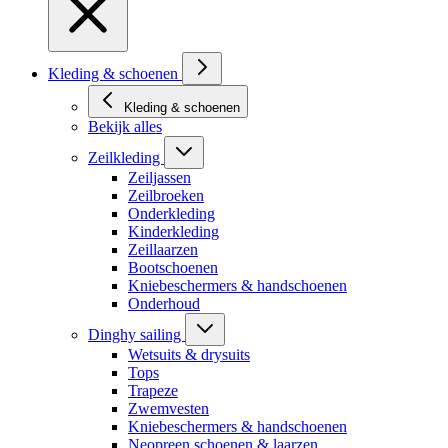
Kleding & schoenen
Kleding & schoenen
Bekijk alles
Zeilkleding
Zeiljassen
Zeilbroeken
Onderkleding
Kinderkleding
Zeillaarzen
Bootschoenen
Kniebeschermers & handschoenen
Onderhoud
Dinghy sailing
Wetsuits & drysuits
Tops
Trapeze
Zwemvesten
Kniebeschermers & handschoenen
Neopreen schoenen & laarzen