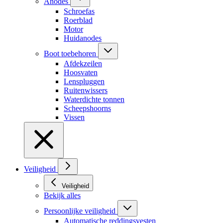
Anodes
Schroefas
Roerblad
Motor
Huidanodes
Boot toebehoren
Afdekzeilen
Hoosvaten
Lenspluggen
Ruitenwissers
Waterdichte tonnen
Scheepshoorns
Vissen
Veiligheid
Veiligheid
Bekijk alles
Persoonlijke veiligheid
Automatische reddingsvesten