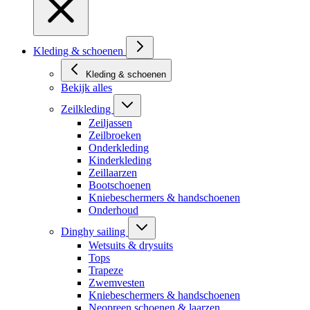
Kleding & schoenen
Kleding & schoenen
Bekijk alles
Zeilkleding
Zeiljassen
Zeilbroeken
Onderkleding
Kinderkleding
Zeillaarzen
Bootschoenen
Kniebeschermers & handschoenen
Onderhoud
Dinghy sailing
Wetsuits & drysuits
Tops
Trapeze
Zwemvesten
Kniebeschermers & handschoenen
Neopreen schoenen & laarzen