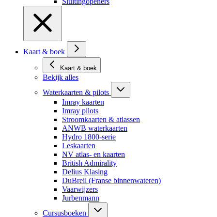
Sluitingopeners
Kaart & boek
Kaart & boek
Bekijk alles
Waterkaarten & pilots
Imray kaarten
Imray pilots
Stroomkaarten & atlassen
ANWB waterkaarten
Hydro 1800-serie
Leskaarten
NV atlas- en kaarten
British Admirality
Delius Klasing
DuBreil (Franse binnenwateren)
Vaarwijzers
Jurbenmann
Cursusboeken