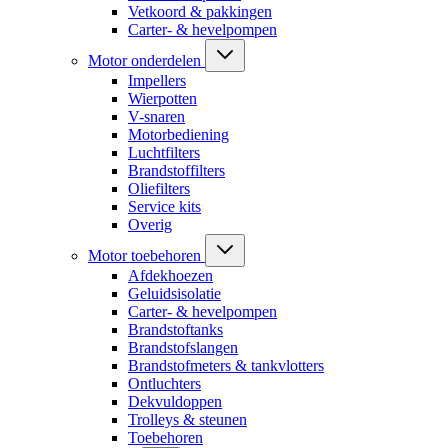
Vetkoord & pakkingen
Carter- & hevelpompen
Motor onderdelen
Impellers
Wierpotten
V-snaren
Motorbediening
Luchtfilters
Brandstoffilters
Oliefilters
Service kits
Overig
Motor toebehoren
Afdekhoezen
Geluidsisolatie
Carter- & hevelpompen
Brandstoftanks
Brandstofslangen
Brandstofmeters & tankvlotters
Ontluchters
Dekvuldoppen
Trolleys & steunen
Toebehoren