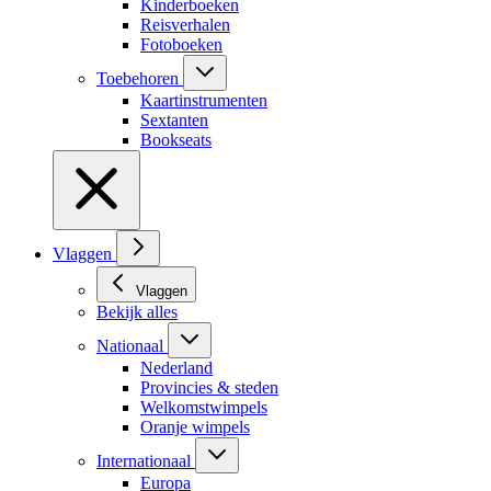
Kinderboeken
Reisverhalen
Fotoboeken
Toebehoren
Kaartinstrumenten
Sextanten
Bookseats
Vlaggen
Vlaggen
Bekijk alles
Nationaal
Nederland
Provincies & steden
Welkomstwimpels
Oranje wimpels
Internationaal
Europa