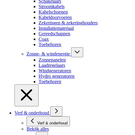
Schakelaars
Stroomkabels
Kabelschoenen
Kabeldoorvoeren
Zekeringen & zekeringhouders
Installatiemateriaal
Gereedschappen
Coax
Toebehoren
Zonne- & windenergie
Zonnepanelen
Laadregelaars
Windgeneratoren
Hydro generatoren
Toebehoren
Verf & onderhoud
Verf & onderhoud
Bekijk alles