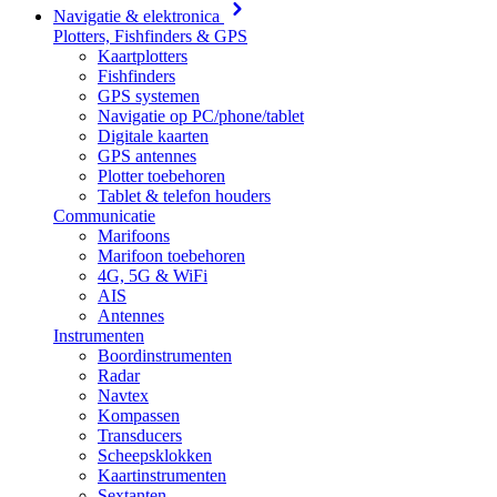
Navigatie & elektronica
Plotters, Fishfinders & GPS
Kaartplotters
Fishfinders
GPS systemen
Navigatie op PC/phone/tablet
Digitale kaarten
GPS antennes
Plotter toebehoren
Tablet & telefon houders
Communicatie
Marifoons
Marifoon toebehoren
4G, 5G & WiFi
AIS
Antennes
Instrumenten
Boordinstrumenten
Radar
Navtex
Kompassen
Transducers
Scheepsklokken
Kaartinstrumenten
Sextanten