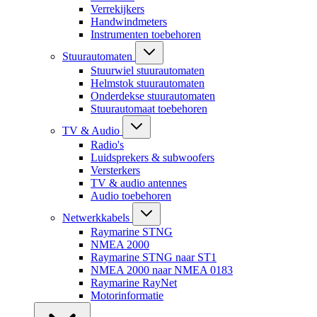
Verrekijkers
Handwindmeters
Instrumenten toebehoren
Stuurautomaten
Stuurwiel stuurautomaten
Helmstok stuurautomaten
Onderdekse stuurautomaten
Stuurautomaat toebehoren
TV & Audio
Radio's
Luidsprekers & subwoofers
Versterkers
TV & audio antennes
Audio toebehoren
Netwerkkabels
Raymarine STNG
NMEA 2000
Raymarine STNG naar ST1
NMEA 2000 naar NMEA 0183
Raymarine RayNet
Motorinformatie