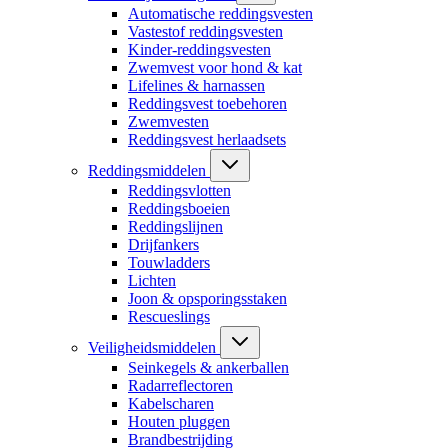
Automatische reddingsvesten
Vastestof reddingsvesten
Kinder-reddingsvesten
Zwemvest voor hond & kat
Lifelines & harnassen
Reddingsvest toebehoren
Zwemvesten
Reddingsvest herlaadsets
Reddingsmiddelen
Reddingsvlotten
Reddingsboeien
Reddingslijnen
Drijfankers
Touwladders
Lichten
Joon & opsporingsstaken
Rescueslings
Veiligheidsmiddelen
Seinkegels & ankerballen
Radarreflectoren
Kabelscharen
Houten pluggen
Brandbestrijding