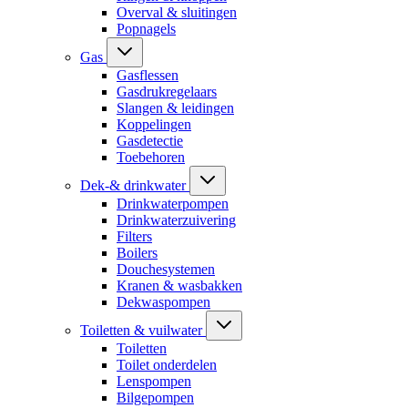
Overval & sluitingen
Popnagels
Gas
Gasflessen
Gasdrukregelaars
Slangen & leidingen
Koppelingen
Gasdetectie
Toebehoren
Dek-& drinkwater
Drinkwaterpompen
Drinkwaterzuivering
Filters
Boilers
Douchesystemen
Kranen & wasbakken
Dekwaspompen
Toiletten & vuilwater
Toiletten
Toilet onderdelen
Lenspompen
Bilgepompen