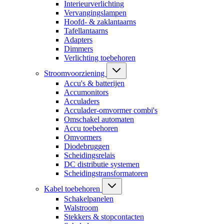
Interieurverlichting
Vervangingslampen
Hoofd- & zaklantaarns
Tafellantaarns
Adapters
Dimmers
Verlichting toebehoren
Stroomvoorziening
Accu's & batterijen
Accumonitors
Acculaders
Acculader-omvormer combi's
Omschakel automaten
Accu toebehoren
Omvormers
Diodebruggen
Scheidingsrelais
DC distributie systemen
Scheidingstransformatoren
Kabel toebehoren
Schakelpanelen
Walstroom
Stekkers & stopcontacten