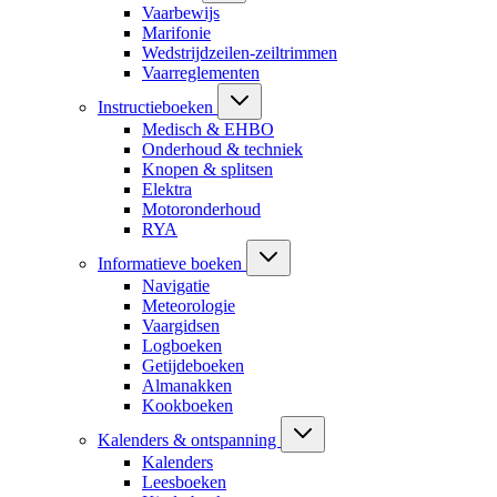
Vaarbewijs
Marifonie
Wedstrijdzeilen-zeiltrimmen
Vaarreglementen
Instructieboeken
Medisch & EHBO
Onderhoud & techniek
Knopen & splitsen
Elektra
Motoronderhoud
RYA
Informatieve boeken
Navigatie
Meteorologie
Vaargidsen
Logboeken
Getijdeboeken
Almanakken
Kookboeken
Kalenders & ontspanning
Kalenders
Leesboeken