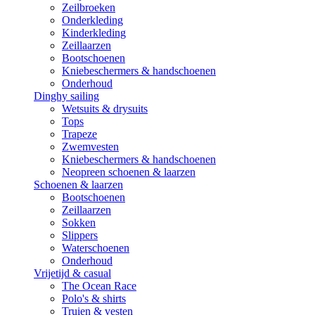
Zeilbroeken
Onderkleding
Kinderkleding
Zeillaarzen
Bootschoenen
Kniebeschermers & handschoenen
Onderhoud
Dinghy sailing
Wetsuits & drysuits
Tops
Trapeze
Zwemvesten
Kniebeschermers & handschoenen
Neopreen schoenen & laarzen
Schoenen & laarzen
Bootschoenen
Zeillaarzen
Sokken
Slippers
Waterschoenen
Onderhoud
Vrijetijd & casual
The Ocean Race
Polo's & shirts
Truien & vesten