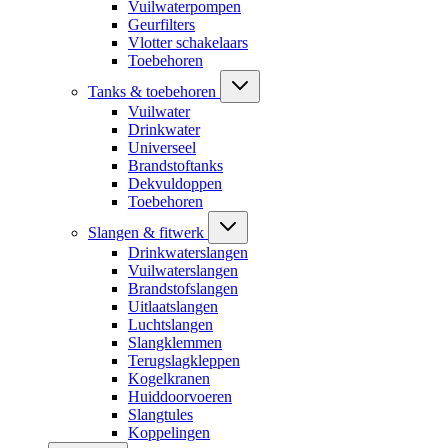
Vuilwaterpompen
Geurfilters
Vlotter schakelaars
Toebehoren
Tanks & toebehoren
Vuilwater
Drinkwater
Universeel
Brandstoftanks
Dekvuldoppen
Toebehoren
Slangen & fitwerk
Drinkwaterslangen
Vuilwaterslangen
Brandstofslangen
Uitlaatslangen
Luchtslangen
Slangklemmen
Terugslagkleppen
Kogelkranen
Huiddoorvoeren
Slangtules
Koppelingen