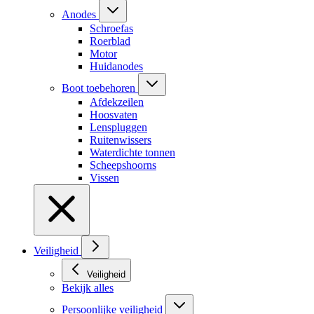
Anodes
Schroefas
Roerblad
Motor
Huidanodes
Boot toebehoren
Afdekzeilen
Hoosvaten
Lenspluggen
Ruitenwissers
Waterdichte tonnen
Scheepshoorns
Vissen
Veiligheid
Veiligheid
Bekijk alles
Persoonlijke veiligheid