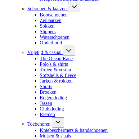
Schoenen & laarzen
Bootschoenen
Zeillaarzen
Sokken
Slippers
Waterschoenen
Onderhoud
Vrijetijd & casual
The Ocean Race
Polo's & shirts
Truien & vesten
Softshells & fleece
Jurken & rokken
Shorts
Broeken
Regenkleding
Jassen
Clubkleding
Riemen
Toebehoren
Kniebeschermers & handschoenen
Mutsen & sjaals