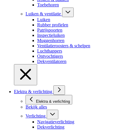
Toebehoren
Luiken & ventilatie
Luiken
Rubber profielen
Patrijspoorten
Inspectieluiken
Muggenhorren
Ventilatieroosters & schelpen
Luchthappers
Ontvochtigers
Dekventilatoren
Elektra & verlichting
Elektra & verlichting
Bekijk alles
Verlichting
Navigatieverlichting
Dekverlichting