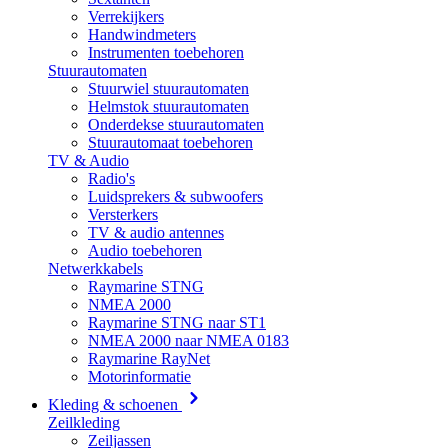
Verrekijkers
Handwindmeters
Instrumenten toebehoren
Stuurautomaten
Stuurwiel stuurautomaten
Helmstok stuurautomaten
Onderdekse stuurautomaten
Stuurautomaat toebehoren
TV & Audio
Radio's
Luidsprekers & subwoofers
Versterkers
TV & audio antennes
Audio toebehoren
Netwerkkabels
Raymarine STNG
NMEA 2000
Raymarine STNG naar ST1
NMEA 2000 naar NMEA 0183
Raymarine RayNet
Motorinformatie
Kleding & schoenen
Zeilkleding
Zeiljassen