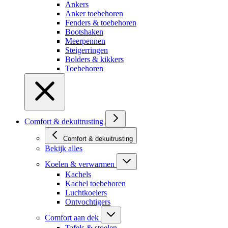
Ankers
Anker toebehoren
Fenders & toebehoren
Bootshaken
Meerpennen
Steigerringen
Bolders & kikkers
Toebehoren
Comfort & dekuitrusting
Comfort & dekuitrusting
Bekijk alles
Koelen & verwarmen
Kachels
Kachel toebehoren
Luchtkoelers
Ontvochtigers
Comfort aan dek
Tafels & stoelen