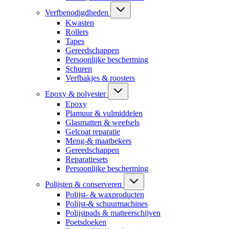
Verfbenodigdheden
Kwasten
Rollers
Tapes
Gereedschappen
Persoonlijke bescherming
Schuren
Verfbakjes & roosters
Epoxy & polyester
Epoxy
Plamuur & vulmiddelen
Glasmatten & weefsels
Gelcoat reparatie
Meng-& maatbekers
Gereedschappen
Reparatiesets
Persoonlijke bescherming
Polijsten & conserveren
Polijst- & waxproducten
Polijst-& schuurmachines
Polijstpads & matteerschijven
Poetsdoeken