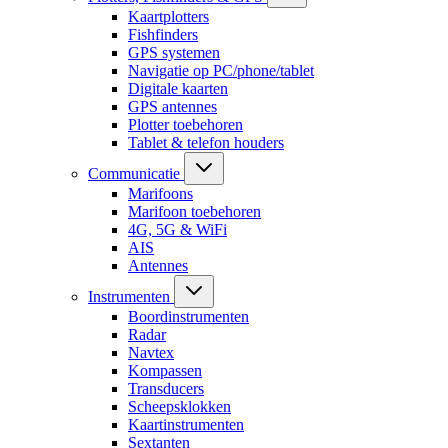
Kaartplotters
Fishfinders
GPS systemen
Navigatie op PC/phone/tablet
Digitale kaarten
GPS antennes
Plotter toebehoren
Tablet & telefon houders
Communicatie
Marifoons
Marifoon toebehoren
4G, 5G & WiFi
AIS
Antennes
Instrumenten
Boordinstrumenten
Radar
Navtex
Kompassen
Transducers
Scheepsklokken
Kaartinstrumenten
Sextanten