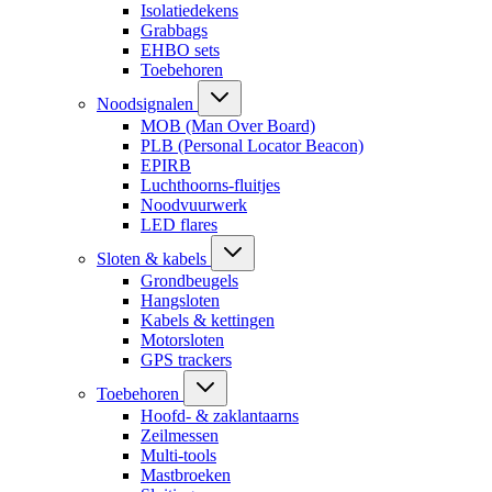
Isolatiedekens
Grabbags
EHBO sets
Toebehoren
Noodsignalen
MOB (Man Over Board)
PLB (Personal Locator Beacon)
EPIRB
Luchthoorns-fluitjes
Noodvuurwerk
LED flares
Sloten & kabels
Grondbeugels
Hangsloten
Kabels & kettingen
Motorsloten
GPS trackers
Toebehoren
Hoofd- & zaklantaarns
Zeilmessen
Multi-tools
Mastbroeken