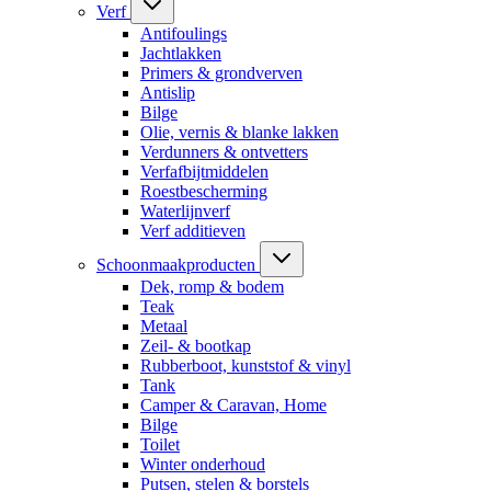
Verf
Antifoulings
Jachtlakken
Primers & grondverven
Antislip
Bilge
Olie, vernis & blanke lakken
Verdunners & ontvetters
Verfafbijtmiddelen
Roestbescherming
Waterlijnverf
Verf additieven
Schoonmaakproducten
Dek, romp & bodem
Teak
Metaal
Zeil- & bootkap
Rubberboot, kunststof & vinyl
Tank
Camper & Caravan, Home
Bilge
Toilet
Winter onderhoud
Putsen, stelen & borstels