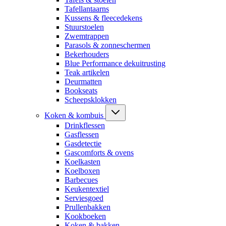
Tafellantaarns
Kussens & fleecedekens
Stuurstoelen
Zwemtrappen
Parasols & zonneschermen
Bekerhouders
Blue Performance dekuitrusting
Teak artikelen
Deurmatten
Bookseats
Scheepsklokken
Koken & kombuis
Drinkflessen
Gasflessen
Gasdetectie
Gascomforts & ovens
Koelkasten
Koelboxen
Barbecues
Keukentextiel
Serviesgoed
Prullenbakken
Kookboeken
Koken & bakken