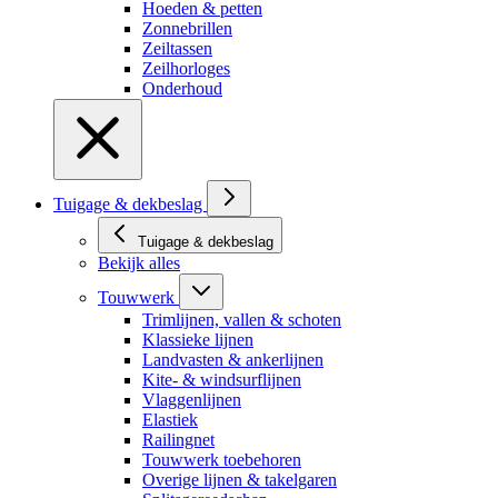
Hoeden & petten
Zonnebrillen
Zeiltassen
Zeilhorloges
Onderhoud
Tuigage & dekbeslag
Tuigage & dekbeslag
Bekijk alles
Touwwerk
Trimlijnen, vallen & schoten
Klassieke lijnen
Landvasten & ankerlijnen
Kite- & windsurflijnen
Vlaggenlijnen
Elastiek
Railingnet
Touwwerk toebehoren
Overige lijnen & takelgaren