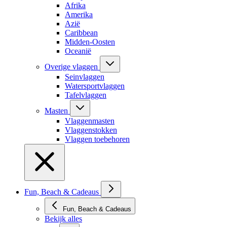
Afrika
Amerika
Azië
Caribbean
Midden-Oosten
Oceanië
Overige vlaggen
Seinvlaggen
Watersportvlaggen
Tafelvlaggen
Masten
Vlaggenmasten
Vlaggenstokken
Vlaggen toebehoren
Fun, Beach & Cadeaus
Fun, Beach & Cadeaus
Bekijk alles