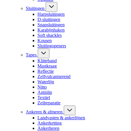
Sluitingen
Harpsluitingen
D-sluitingen
Snapsluitingen
Karabijnhaken
Soft shackles
Kousen
Sluitingopeners
Tapes
Klitteband
Mastkraag
Reflectie
Zelfvulcaniserend
Waterlijn
Nitto
Antislip
Textiel
Zeilreparatie
Ankeren & afmeren
Landvasten & ankerlijnen
Ankerketting
Ankerlieren