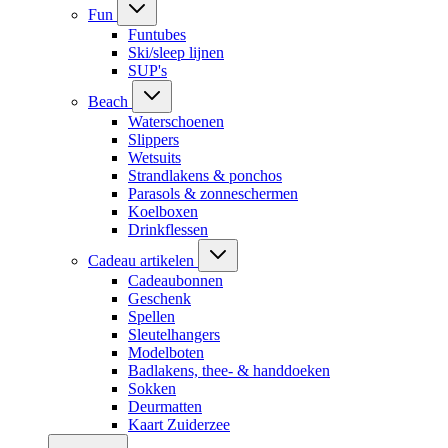
Fun
Funtubes
Ski/sleep lijnen
SUP's
Beach
Waterschoenen
Slippers
Wetsuits
Strandlakens & ponchos
Parasols & zonneschermen
Koelboxen
Drinkflessen
Cadeau artikelen
Cadeaubonnen
Geschenk
Spellen
Sleutelhangers
Modelboten
Badlakens, thee- & handdoeken
Sokken
Deurmatten
Kaart Zuiderzee