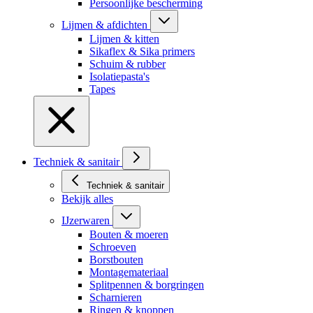
Persoonlijke bescherming
Lijmen & afdichten
Lijmen & kitten
Sikaflex & Sika primers
Schuim & rubber
Isolatiepasta's
Tapes
Techniek & sanitair
Techniek & sanitair
Bekijk alles
IJzerwaren
Bouten & moeren
Schroeven
Borstbouten
Montagemateriaal
Splitpennen & borgringen
Scharnieren
Ringen & knoppen