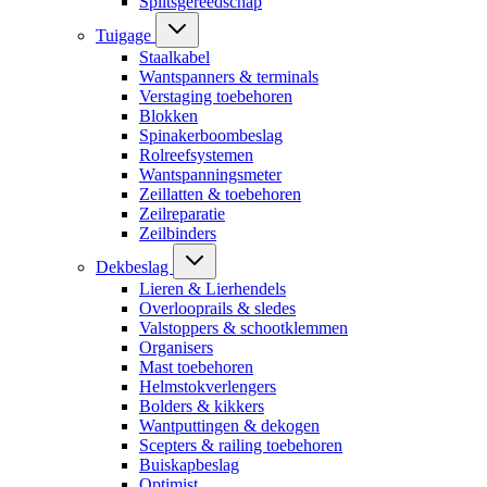
Splitsgereedschap
Tuigage
Staalkabel
Wantspanners & terminals
Verstaging toebehoren
Blokken
Spinakerboombeslag
Rolreefsystemen
Wantspanningsmeter
Zeillatten & toebehoren
Zeilreparatie
Zeilbinders
Dekbeslag
Lieren & Lierhendels
Overlooprails & sledes
Valstoppers & schootklemmen
Organisers
Mast toebehoren
Helmstokverlengers
Bolders & kikkers
Wantputtingen & dekogen
Scepters & railing toebehoren
Buiskapbeslag
Optimist