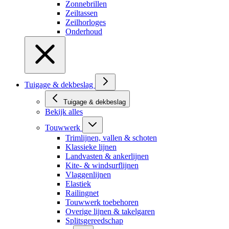
Zonnebrillen
Zeiltassen
Zeilhorloges
Onderhoud
Tuigage & dekbeslag
Tuigage & dekbeslag
Bekijk alles
Touwwerk
Trimlijnen, vallen & schoten
Klassieke lijnen
Landvasten & ankerlijnen
Kite- & windsurflijnen
Vlaggenlijnen
Elastiek
Railingnet
Touwwerk toebehoren
Overige lijnen & takelgaren
Splitsgereedschap