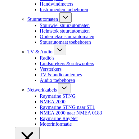
Handwindmeters
Instrumenten toebehoren
Stuurautomaten
Stuurwiel stuurautomaten
Helmstok stuurautomaten
Onderdekse stuurautomaten
Stuurautomaat toebehoren
TV & Audio
Radio's
Luidsprekers & subwoofers
Versterkers
TV & audio antennes
Audio toebehoren
Netwerkkabels
Raymarine STNG
NMEA 2000
Raymarine STNG naar ST1
NMEA 2000 naar NMEA 0183
Raymarine RayNet
Motorinformatie