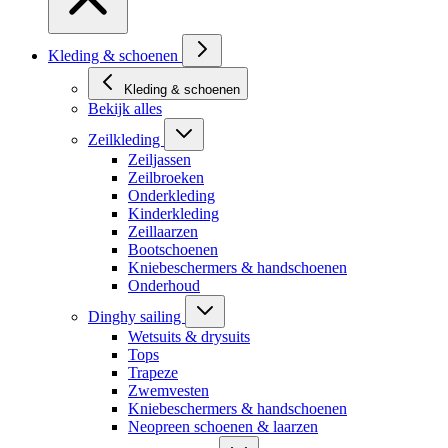
Kleding & schoenen
Kleding & schoenen
Bekijk alles
Zeilkleding
Zeiljassen
Zeilbroeken
Onderkleding
Kinderkleding
Zeillaarzen
Bootschoenen
Kniebeschermers & handschoenen
Onderhoud
Dinghy sailing
Wetsuits & drysuits
Tops
Trapeze
Zwemvesten
Kniebeschermers & handschoenen
Neopreen schoenen & laarzen