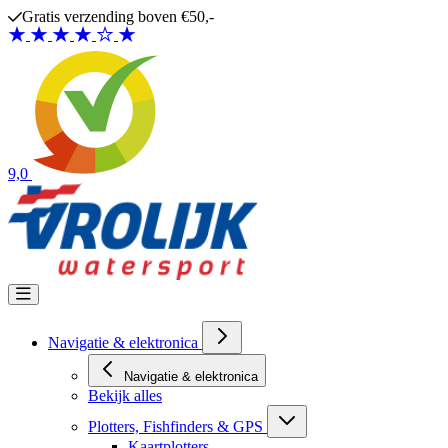
Ga naar de inhoud
Gratis verzending boven €50,-
9,0
Navigatie & elektronica
Navigatie & elektronica
Bekijk alles
Plotters, Fishfinders & GPS
Kaartplotters