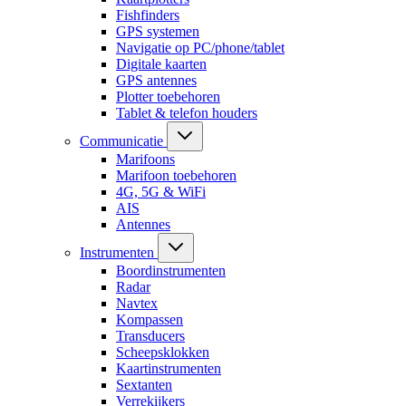
Fishfinders
GPS systemen
Navigatie op PC/phone/tablet
Digitale kaarten
GPS antennes
Plotter toebehoren
Tablet & telefon houders
Communicatie
Marifoons
Marifoon toebehoren
4G, 5G & WiFi
AIS
Antennes
Instrumenten
Boordinstrumenten
Radar
Navtex
Kompassen
Transducers
Scheepsklokken
Kaartinstrumenten
Sextanten
Verrekijkers