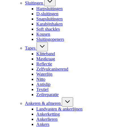
Sluitingen
Harpsluitingen
D-sluitingen
Snapsluitingen
Karabijnhaken
Soft shackles
Kousen
Sluitingopeners
Tapes
Klitteband
Mastkraag
Reflectie
Zelfvulcaniserend
Waterlijn
Nitto
Antislip
Textiel
Zeilreparatie
Ankeren & afmeren
Landvasten & ankerlijnen
Ankerketting
Ankerlieren
Ankers