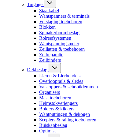
Tuigage
Staalkabel
Wantspanners & terminals
Verstaging toebehoren
Blokken
Spinakerboombeslag
Rolreefsystemen
Wantspanningsmeter
Zeillatten & toebehoren
Zeilreparatie
Zeilbinders
Dekbeslag
Lieren & Lierhendels
Overlooprails & sledes
Valstoppers & schootklemmen
Organisers
Mast toebehoren
Helmstokverlengers
Bolders & kikkers
Wantputtingen & dekogen
Scepters & railing toebehoren
Buiskapbeslag
Optimist