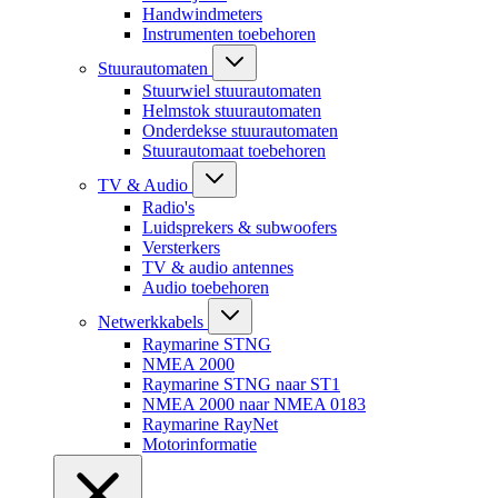
Handwindmeters
Instrumenten toebehoren
Stuurautomaten
Stuurwiel stuurautomaten
Helmstok stuurautomaten
Onderdekse stuurautomaten
Stuurautomaat toebehoren
TV & Audio
Radio's
Luidsprekers & subwoofers
Versterkers
TV & audio antennes
Audio toebehoren
Netwerkkabels
Raymarine STNG
NMEA 2000
Raymarine STNG naar ST1
NMEA 2000 naar NMEA 0183
Raymarine RayNet
Motorinformatie