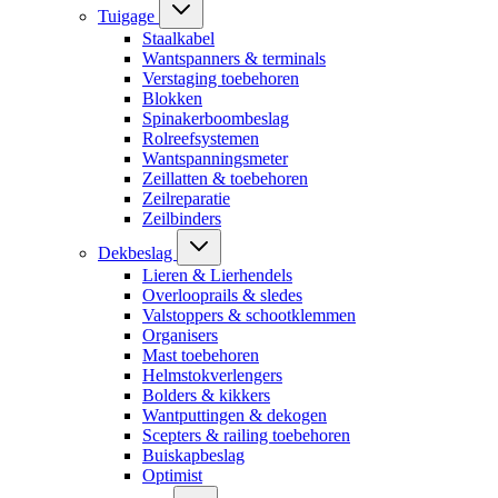
Tuigage
Staalkabel
Wantspanners & terminals
Verstaging toebehoren
Blokken
Spinakerboombeslag
Rolreefsystemen
Wantspanningsmeter
Zeillatten & toebehoren
Zeilreparatie
Zeilbinders
Dekbeslag
Lieren & Lierhendels
Overlooprails & sledes
Valstoppers & schootklemmen
Organisers
Mast toebehoren
Helmstokverlengers
Bolders & kikkers
Wantputtingen & dekogen
Scepters & railing toebehoren
Buiskapbeslag
Optimist