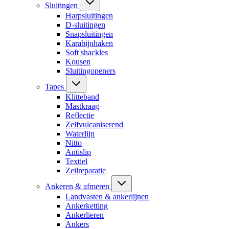
Sluitingen
Harpsluitingen
D-sluitingen
Snapsluitingen
Karabijnhaken
Soft shackles
Kousen
Sluitingopeners
Tapes
Klitteband
Mastkraag
Reflectie
Zelfvulcaniserend
Waterlijn
Nitto
Antislip
Textiel
Zeilreparatie
Ankeren & afmeren
Landvasten & ankerlijnen
Ankerketting
Ankerlieren
Ankers