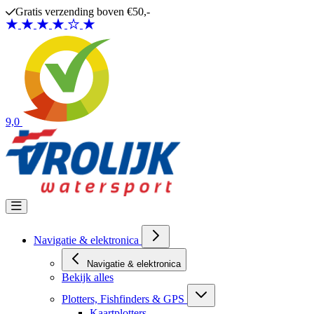
Ga naar de inhoud
Gratis verzending boven €50,-
9,0
Navigatie & elektronica
Navigatie & elektronica
Bekijk alles
Plotters, Fishfinders & GPS
Kaartplotters