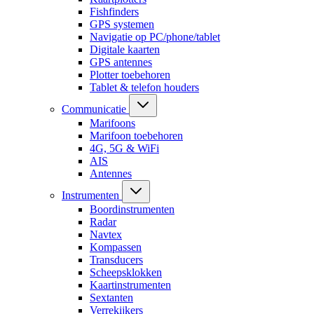
Fishfinders
GPS systemen
Navigatie op PC/phone/tablet
Digitale kaarten
GPS antennes
Plotter toebehoren
Tablet & telefon houders
Communicatie
Marifoons
Marifoon toebehoren
4G, 5G & WiFi
AIS
Antennes
Instrumenten
Boordinstrumenten
Radar
Navtex
Kompassen
Transducers
Scheepsklokken
Kaartinstrumenten
Sextanten
Verrekijkers