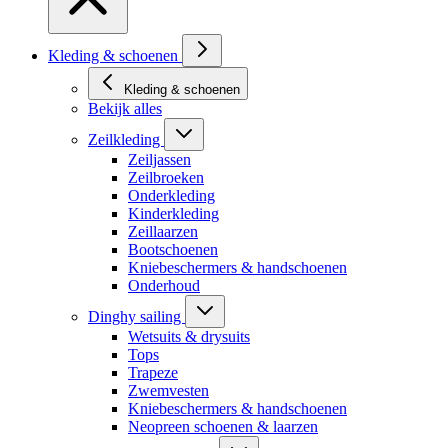
Kleding & schoenen
Kleding & schoenen
Bekijk alles
Zeilkleding
Zeiljassen
Zeilbroeken
Onderkleding
Kinderkleding
Zeillaarzen
Bootschoenen
Kniebeschermers & handschoenen
Onderhoud
Dinghy sailing
Wetsuits & drysuits
Tops
Trapeze
Zwemvesten
Kniebeschermers & handschoenen
Neopreen schoenen & laarzen