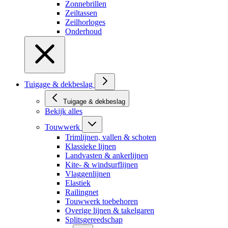
Zonnebrillen
Zeiltassen
Zeilhorloges
Onderhoud
Tuigage & dekbeslag
Tuigage & dekbeslag
Bekijk alles
Touwwerk
Trimlijnen, vallen & schoten
Klassieke lijnen
Landvasten & ankerlijnen
Kite- & windsurflijnen
Vlaggenlijnen
Elastiek
Railingnet
Touwwerk toebehoren
Overige lijnen & takelgaren
Splitsgereedschap