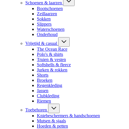
Schoenen & laarzen
Bootschoenen
Zeillaarzen
Sokken
Slippers
Waterschoenen
Onderhoud
Vrijetijd & casual
The Ocean Race
Polo's & shirts
Truien & vesten
Softshells & fleece
Jurken & rokken
Shorts
Broeken
Regenkleding
Jassen
Clubkleding
Riemen
Toebehoren
Kniebeschermers & handschoenen
Mutsen & sjaals
Hoeden & petten