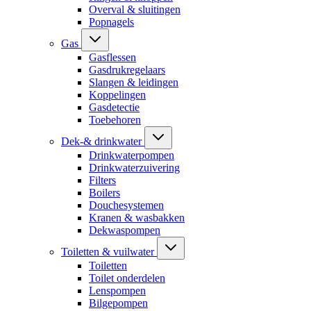
Overval & sluitingen
Popnagels
Gas
Gasflessen
Gasdrukregelaars
Slangen & leidingen
Koppelingen
Gasdetectie
Toebehoren
Dek-& drinkwater
Drinkwaterpompen
Drinkwaterzuivering
Filters
Boilers
Douchesystemen
Kranen & wasbakken
Dekwaspompen
Toiletten & vuilwater
Toiletten
Toilet onderdelen
Lenspompen
Bilgepompen