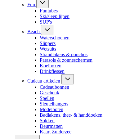
Fun
Funtubes
Ski/sleep lijnen
SUP's
Beach
Waterschoenen
Slippers
Wetsuits
Strandlakens & ponchos
Parasols & zonneschermen
Koelboxen
Drinkflessen
Cadeau artikelen
Cadeaubonnen
Geschenk
Spellen
Sleutelhangers
Modelboten
Badlakens, thee- & handdoeken
Sokken
Deurmatten
Kaart Zuiderzee