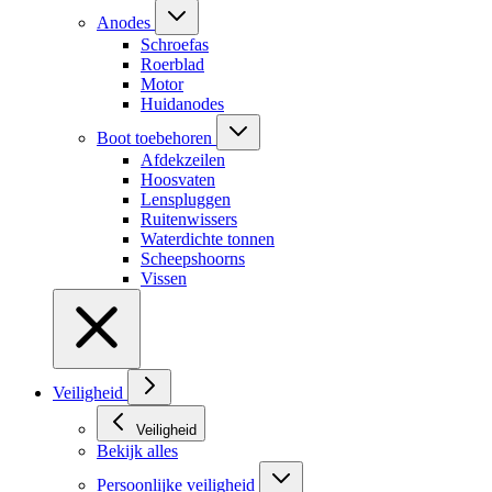
Anodes
Schroefas
Roerblad
Motor
Huidanodes
Boot toebehoren
Afdekzeilen
Hoosvaten
Lenspluggen
Ruitenwissers
Waterdichte tonnen
Scheepshoorns
Vissen
Veiligheid
Veiligheid
Bekijk alles
Persoonlijke veiligheid