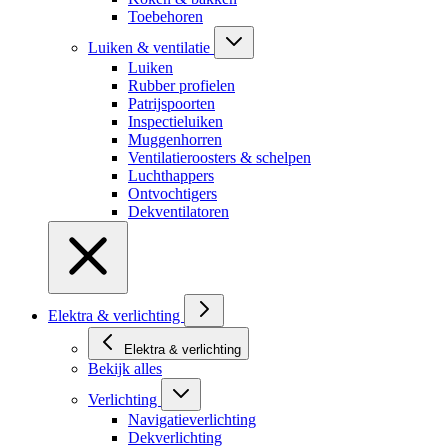
Toebehoren
Luiken & ventilatie
Luiken
Rubber profielen
Patrijspoorten
Inspectieluiken
Muggenhorren
Ventilatieroosters & schelpen
Luchthappers
Ontvochtigers
Dekventilatoren
Elektra & verlichting
Elektra & verlichting
Bekijk alles
Verlichting
Navigatieverlichting
Dekverlichting