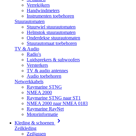
Verrekijkers
Handwindmeters
Instrumenten toebehoren
Stuurautomaten
Stuurwiel stuurautomaten
Helmstok stuurautomaten
Onderdekse stuurautomaten
Stuurautomaat toebehoren
TV & Audio
Radio's
Luidsprekers & subwoofers
Versterkers
TV & audio antennes
Audio toebehoren
Netwerkkabels
Raymarine STNG
NMEA 2000
Raymarine STNG naar ST1
NMEA 2000 naar NMEA 0183
Raymarine RayNet
Motorinformatie
Kleding & schoenen
Zeilkleding
Zeiljassen