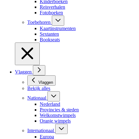
Kinderboeken
Reisverhalen
Fotoboeken
Toebehoren
Kaartinstrumenten
Sextanten
Bookseats
Vlaggen
Vlaggen
Bekijk alles
Nationaal
Nederland
Provincies & steden
Welkomstwimpels
Oranje wimpels
Internationaal
Europa