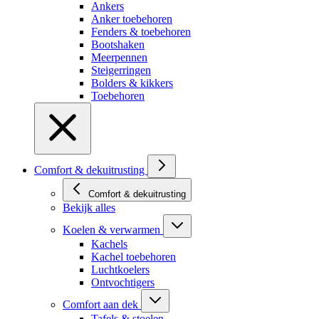
Ankers
Anker toebehoren
Fenders & toebehoren
Bootshaken
Meerpennen
Steigerringen
Bolders & kikkers
Toebehoren
Comfort & dekuitrusting
Comfort & dekuitrusting
Bekijk alles
Koelen & verwarmen
Kachels
Kachel toebehoren
Luchtkoelers
Ontvochtigers
Comfort aan dek
Tafels & stoelen