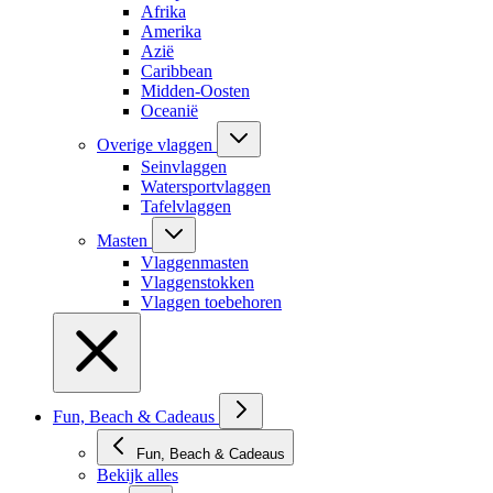
Afrika
Amerika
Azië
Caribbean
Midden-Oosten
Oceanië
Overige vlaggen
Seinvlaggen
Watersportvlaggen
Tafelvlaggen
Masten
Vlaggenmasten
Vlaggenstokken
Vlaggen toebehoren
Fun, Beach & Cadeaus
Fun, Beach & Cadeaus
Bekijk alles