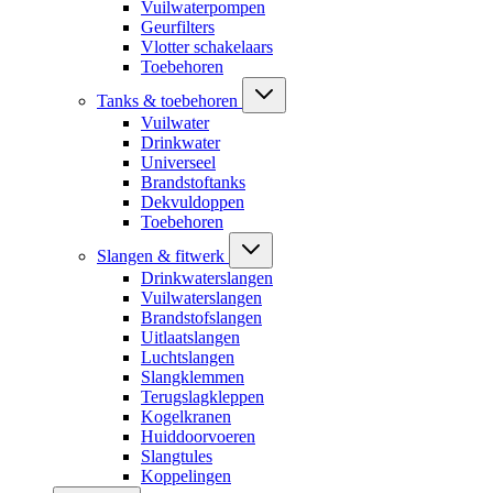
Vuilwaterpompen
Geurfilters
Vlotter schakelaars
Toebehoren
Tanks & toebehoren
Vuilwater
Drinkwater
Universeel
Brandstoftanks
Dekvuldoppen
Toebehoren
Slangen & fitwerk
Drinkwaterslangen
Vuilwaterslangen
Brandstofslangen
Uitlaatslangen
Luchtslangen
Slangklemmen
Terugslagkleppen
Kogelkranen
Huiddoorvoeren
Slangtules
Koppelingen