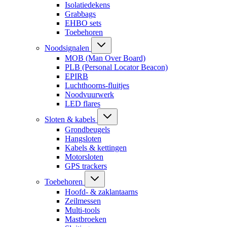
Isolatiedekens
Grabbags
EHBO sets
Toebehoren
Noodsignalen
MOB (Man Over Board)
PLB (Personal Locator Beacon)
EPIRB
Luchthoorns-fluitjes
Noodvuurwerk
LED flares
Sloten & kabels
Grondbeugels
Hangsloten
Kabels & kettingen
Motorsloten
GPS trackers
Toebehoren
Hoofd- & zaklantaarns
Zeilmessen
Multi-tools
Mastbroeken