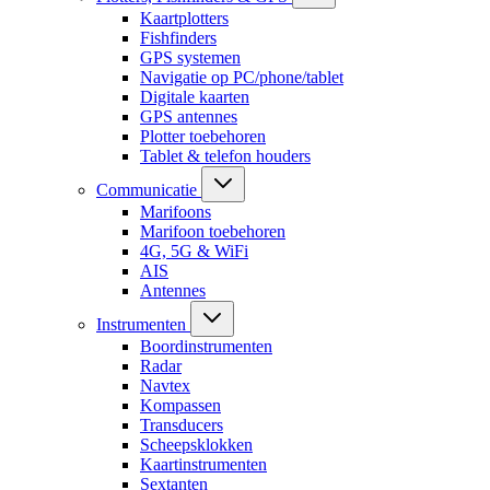
Kaartplotters
Fishfinders
GPS systemen
Navigatie op PC/phone/tablet
Digitale kaarten
GPS antennes
Plotter toebehoren
Tablet & telefon houders
Communicatie
Marifoons
Marifoon toebehoren
4G, 5G & WiFi
AIS
Antennes
Instrumenten
Boordinstrumenten
Radar
Navtex
Kompassen
Transducers
Scheepsklokken
Kaartinstrumenten
Sextanten