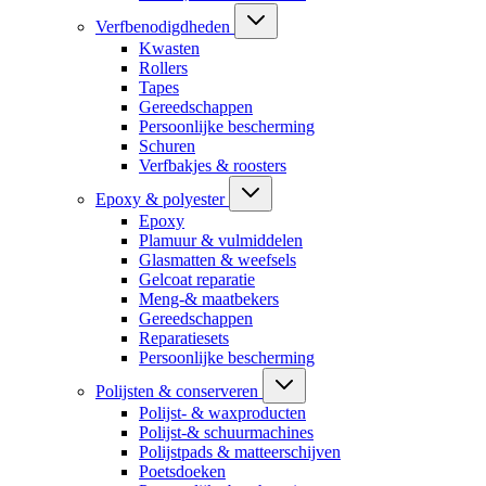
Verfbenodigdheden
Kwasten
Rollers
Tapes
Gereedschappen
Persoonlijke bescherming
Schuren
Verfbakjes & roosters
Epoxy & polyester
Epoxy
Plamuur & vulmiddelen
Glasmatten & weefsels
Gelcoat reparatie
Meng-& maatbekers
Gereedschappen
Reparatiesets
Persoonlijke bescherming
Polijsten & conserveren
Polijst- & waxproducten
Polijst-& schuurmachines
Polijstpads & matteerschijven
Poetsdoeken