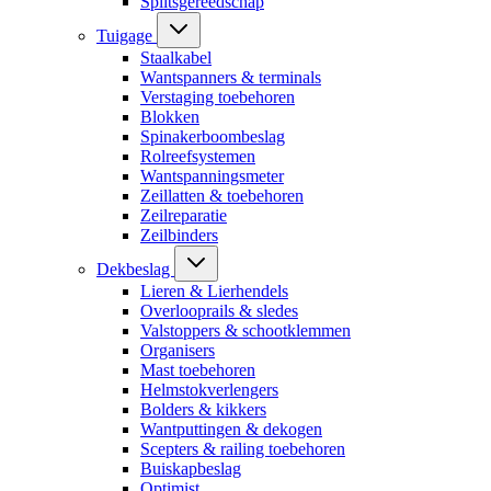
Splitsgereedschap
Tuigage
Staalkabel
Wantspanners & terminals
Verstaging toebehoren
Blokken
Spinakerboombeslag
Rolreefsystemen
Wantspanningsmeter
Zeillatten & toebehoren
Zeilreparatie
Zeilbinders
Dekbeslag
Lieren & Lierhendels
Overlooprails & sledes
Valstoppers & schootklemmen
Organisers
Mast toebehoren
Helmstokverlengers
Bolders & kikkers
Wantputtingen & dekogen
Scepters & railing toebehoren
Buiskapbeslag
Optimist