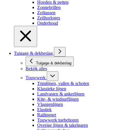
Hoeden & petten
Zonnebrillen
Zeiltassen
Zeilhorloges
Onderhoud
Tuigage & dekbeslag
Tuigage & dekbeslag
Bekijk alles
Touwwerk
Trimlijnen, vallen & schoten
Klassieke lijnen
Landvasten & ankerlijnen
Kite- & windsurflijnen
Vlaggenlijnen
Elastiek
Railingnet
Touwwerk toebehoren
Overige lijnen & takelgaren