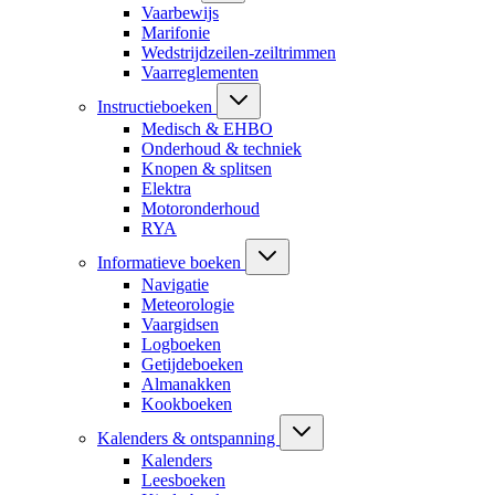
Vaarbewijs
Marifonie
Wedstrijdzeilen-zeiltrimmen
Vaarreglementen
Instructieboeken
Medisch & EHBO
Onderhoud & techniek
Knopen & splitsen
Elektra
Motoronderhoud
RYA
Informatieve boeken
Navigatie
Meteorologie
Vaargidsen
Logboeken
Getijdeboeken
Almanakken
Kookboeken
Kalenders & ontspanning
Kalenders
Leesboeken