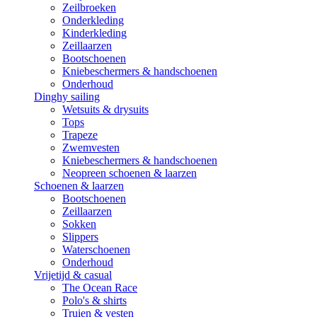
Zeilbroeken
Onderkleding
Kinderkleding
Zeillaarzen
Bootschoenen
Kniebeschermers & handschoenen
Onderhoud
Dinghy sailing
Wetsuits & drysuits
Tops
Trapeze
Zwemvesten
Kniebeschermers & handschoenen
Neopreen schoenen & laarzen
Schoenen & laarzen
Bootschoenen
Zeillaarzen
Sokken
Slippers
Waterschoenen
Onderhoud
Vrijetijd & casual
The Ocean Race
Polo's & shirts
Truien & vesten