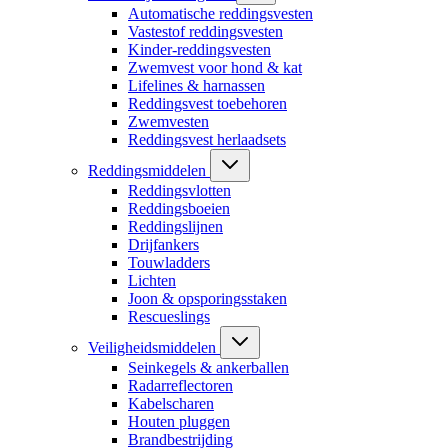
Automatische reddingsvesten
Vastestof reddingsvesten
Kinder-reddingsvesten
Zwemvest voor hond & kat
Lifelines & harnassen
Reddingsvest toebehoren
Zwemvesten
Reddingsvest herlaadsets
Reddingsmiddelen
Reddingsvlotten
Reddingsboeien
Reddingslijnen
Drijfankers
Touwladders
Lichten
Joon & opsporingsstaken
Rescueslings
Veiligheidsmiddelen
Seinkegels & ankerballen
Radarreflectoren
Kabelscharen
Houten pluggen
Brandbestrijding