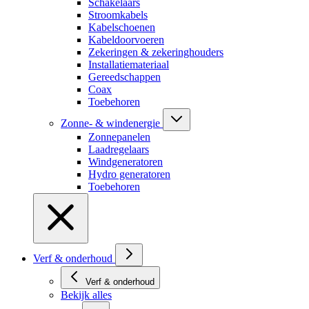
Schakelaars
Stroomkabels
Kabelschoenen
Kabeldoorvoeren
Zekeringen & zekeringhouders
Installatiemateriaal
Gereedschappen
Coax
Toebehoren
Zonne- & windenergie
Zonnepanelen
Laadregelaars
Windgeneratoren
Hydro generatoren
Toebehoren
Verf & onderhoud
Verf & onderhoud
Bekijk alles