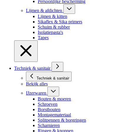
Persoonlijke bescherming
Lijmen & afdichten
Lijmen & kitten
Sikaflex & Sika primers
Schuim & rubber
Isolatiepasta's
Tapes
Techniek & sanitair
Techniek & sanitair
Bekijk alles
IJzerwaren
Bouten & moeren
Schroeven
Borstbouten
Montagemateriaal
Splitpennen & borgringen
Scharnieren
Ringen & knoppen