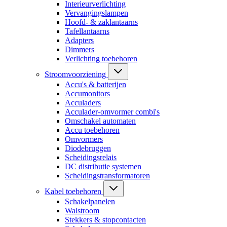
Interieurverlichting
Vervangingslampen
Hoofd- & zaklantaarns
Tafellantaarns
Adapters
Dimmers
Verlichting toebehoren
Stroomvoorziening
Accu's & batterijen
Accumonitors
Acculaders
Acculader-omvormer combi's
Omschakel automaten
Accu toebehoren
Omvormers
Diodebruggen
Scheidingsrelais
DC distributie systemen
Scheidingstransformatoren
Kabel toebehoren
Schakelpanelen
Walstroom
Stekkers & stopcontacten