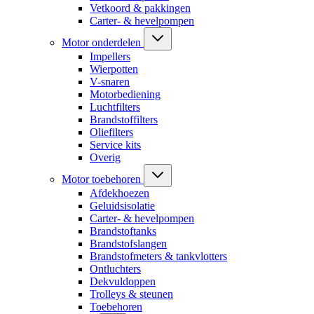
Vetkoord & pakkingen
Carter- & hevelpompen
Motor onderdelen
Impellers
Wierpotten
V-snaren
Motorbediening
Luchtfilters
Brandstoffilters
Oliefilters
Service kits
Overig
Motor toebehoren
Afdekhoezen
Geluidsisolatie
Carter- & hevelpompen
Brandstoftanks
Brandstofslangen
Brandstofmeters & tankvlotters
Ontluchters
Dekvuldoppen
Trolleys & steunen
Toebehoren