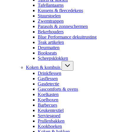
Tafellantaarns
Kussens & fleecedekens
Stuurstoelen
Zwemtrappen
Parasols & zonneschermen
Bekerhouders
Blue Performance dekuitrusting
Teak artikelen
Deurmatten
Bookseats
Scheepsklokken
Koken & kombuis
Drinkflessen
Gasflessen
Gasdetectie
Gascomforts & ovens
Koelkasten
Koelboxen
Barbecues
Keukentextiel
Serviesgoed
Prullenbakken
Kookboeken
Koken & bakken