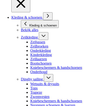
Kleding & schoenen
Kleding & schoenen
Bekijk alles
Zeilkleding
Zeiljassen
Zeilbroeken
Onderkleding
Kinderkleding
Zeillaarzen
Bootschoenen
Kniebeschermers & handschoenen
Onderhoud
Dinghy sailing
Wetsuits & drysuits
Tops
Trapeze
Zwemvesten
Kniebeschermers & handschoenen
Neopreen schoenen & laarzen