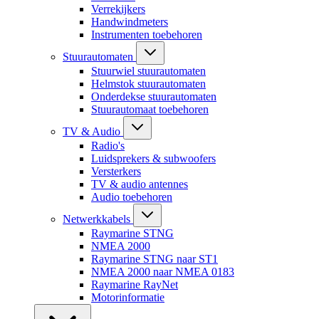
Verrekijkers
Handwindmeters
Instrumenten toebehoren
Stuurautomaten
Stuurwiel stuurautomaten
Helmstok stuurautomaten
Onderdekse stuurautomaten
Stuurautomaat toebehoren
TV & Audio
Radio's
Luidsprekers & subwoofers
Versterkers
TV & audio antennes
Audio toebehoren
Netwerkkabels
Raymarine STNG
NMEA 2000
Raymarine STNG naar ST1
NMEA 2000 naar NMEA 0183
Raymarine RayNet
Motorinformatie