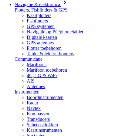
Navigatie & elektronica
Plotters, Fishfinders & GPS
Kaartplotters
Fishfinders
GPS systemen
Navigatie op PC/phone/tablet
Digitale kaarten
GPS antennes
Plotter toebehoren
Tablet & telefon houders
Communicatie
Marifoons
Marifoon toebehoren
4G, 5G & WiFi
AIS
Antennes
Instrumenten
Boordinstrumenten
Radar
Navtex
Kompassen
Transducers
Scheepsklokken
Kaartinstrumenten
Sextanten