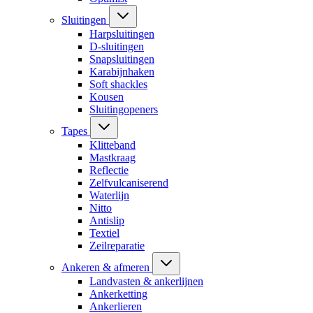
Sluitingen
Harpsluitingen
D-sluitingen
Snapsluitingen
Karabijnhaken
Soft shackles
Kousen
Sluitingopeners
Tapes
Klitteband
Mastkraag
Reflectie
Zelfvulcaniserend
Waterlijn
Nitto
Antislip
Textiel
Zeilreparatie
Ankeren & afmeren
Landvasten & ankerlijnen
Ankerketting
Ankerlieren