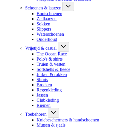
Schoenen & laarzen
Bootschoenen
Zeillaarzen
Sokken
Slippers
Waterschoenen
Onderhoud
Vrijetijd & casual
The Ocean Race
Polo's & shirts
Truien & vesten
Softshells & fleece
Jurken & rokken
Shorts
Broeken
Regenkleding
Jassen
Clubkleding
Riemen
Toebehoren
Kniebeschermers & handschoenen
Mutsen & sjaals