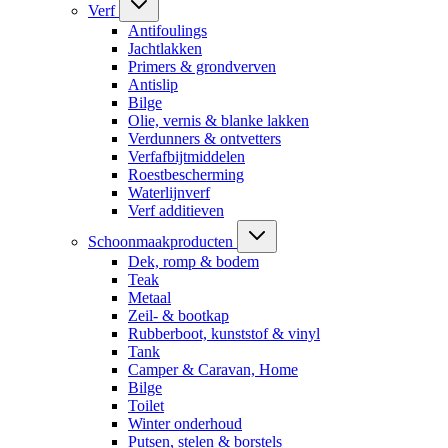
Verf
Antifoulings
Jachtlakken
Primers & grondverven
Antislip
Bilge
Olie, vernis & blanke lakken
Verdunners & ontvetters
Verfafbijtmiddelen
Roestbescherming
Waterlijnverf
Verf additieven
Schoonmaakproducten
Dek, romp & bodem
Teak
Metaal
Zeil- & bootkap
Rubberboot, kunststof & vinyl
Tank
Camper & Caravan, Home
Bilge
Toilet
Winter onderhoud
Putsen, stelen & borstels