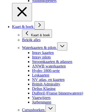
Sluitingopeners
Kaart & boek
Kaart & boek
Bekijk alles
Waterkaarten & pilots
Imray kaarten
Imray pilots
Stroomkaarten & atlassen
ANWB waterkaarten
Hydro 1800-serie
Leskaarten
NV atlas- en kaarten
British Admirality
Delius Klasing
DuBreil (Franse binnenwateren)
Vaarwijzers
Jurbenmann
Cursusboeken