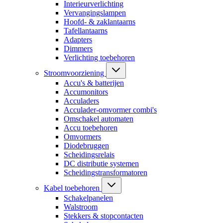
Interieurverlichting
Vervangingslampen
Hoofd- & zaklantaarns
Tafellantaarns
Adapters
Dimmers
Verlichting toebehoren
Stroomvoorziening
Accu's & batterijen
Accumonitors
Acculaders
Acculader-omvormer combi's
Omschakel automaten
Accu toebehoren
Omvormers
Diodebruggen
Scheidingsrelais
DC distributie systemen
Scheidingstransformatoren
Kabel toebehoren
Schakelpanelen
Walstroom
Stekkers & stopcontacten