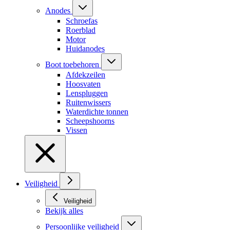
Anodes
Schroefas
Roerblad
Motor
Huidanodes
Boot toebehoren
Afdekzeilen
Hoosvaten
Lenspluggen
Ruitenwissers
Waterdichte tonnen
Scheepshoorns
Vissen
Veiligheid
Veiligheid
Bekijk alles
Persoonlijke veiligheid