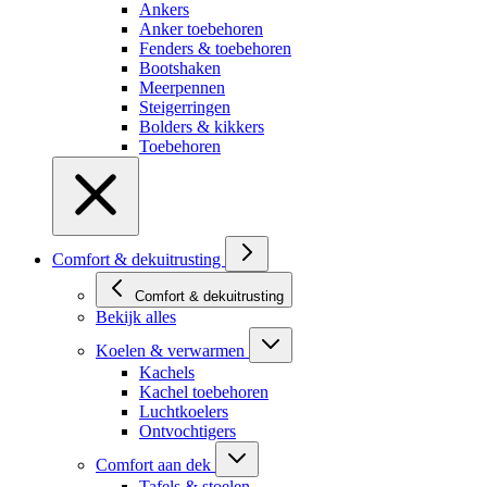
Ankers
Anker toebehoren
Fenders & toebehoren
Bootshaken
Meerpennen
Steigerringen
Bolders & kikkers
Toebehoren
Comfort & dekuitrusting
Comfort & dekuitrusting
Bekijk alles
Koelen & verwarmen
Kachels
Kachel toebehoren
Luchtkoelers
Ontvochtigers
Comfort aan dek
Tafels & stoelen