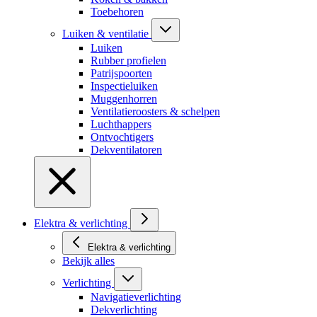
Toebehoren
Luiken & ventilatie
Luiken
Rubber profielen
Patrijspoorten
Inspectieluiken
Muggenhorren
Ventilatieroosters & schelpen
Luchthappers
Ontvochtigers
Dekventilatoren
Elektra & verlichting
Elektra & verlichting
Bekijk alles
Verlichting
Navigatieverlichting
Dekverlichting