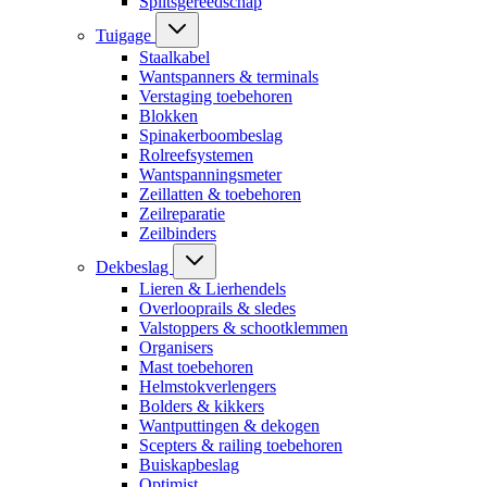
Splitsgereedschap
Tuigage
Staalkabel
Wantspanners & terminals
Verstaging toebehoren
Blokken
Spinakerboombeslag
Rolreefsystemen
Wantspanningsmeter
Zeillatten & toebehoren
Zeilreparatie
Zeilbinders
Dekbeslag
Lieren & Lierhendels
Overlooprails & sledes
Valstoppers & schootklemmen
Organisers
Mast toebehoren
Helmstokverlengers
Bolders & kikkers
Wantputtingen & dekogen
Scepters & railing toebehoren
Buiskapbeslag
Optimist