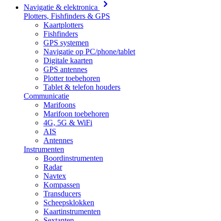
Navigatie & elektronica
Plotters, Fishfinders & GPS
Kaartplotters
Fishfinders
GPS systemen
Navigatie op PC/phone/tablet
Digitale kaarten
GPS antennes
Plotter toebehoren
Tablet & telefon houders
Communicatie
Marifoons
Marifoon toebehoren
4G, 5G & WiFi
AIS
Antennes
Instrumenten
Boordinstrumenten
Radar
Navtex
Kompassen
Transducers
Scheepsklokken
Kaartinstrumenten
Sextanten