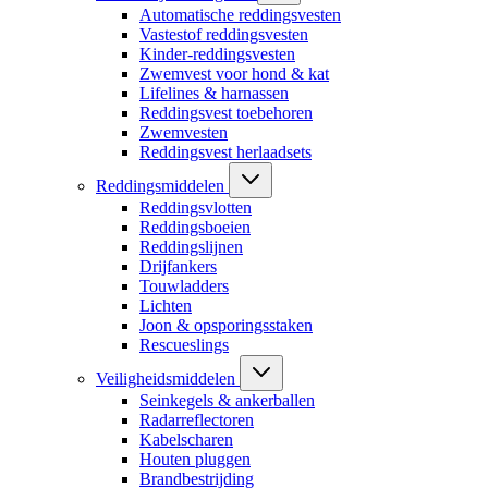
Automatische reddingsvesten
Vastestof reddingsvesten
Kinder-reddingsvesten
Zwemvest voor hond & kat
Lifelines & harnassen
Reddingsvest toebehoren
Zwemvesten
Reddingsvest herlaadsets
Reddingsmiddelen
Reddingsvlotten
Reddingsboeien
Reddingslijnen
Drijfankers
Touwladders
Lichten
Joon & opsporingsstaken
Rescueslings
Veiligheidsmiddelen
Seinkegels & ankerballen
Radarreflectoren
Kabelscharen
Houten pluggen
Brandbestrijding