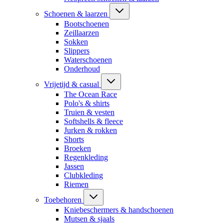
Schoenen & laarzen
Bootschoenen
Zeillaarzen
Sokken
Slippers
Waterschoenen
Onderhoud
Vrijetijd & casual
The Ocean Race
Polo's & shirts
Truien & vesten
Softshells & fleece
Jurken & rokken
Shorts
Broeken
Regenkleding
Jassen
Clubkleding
Riemen
Toebehoren
Kniebeschermers & handschoenen
Mutsen & sjaals