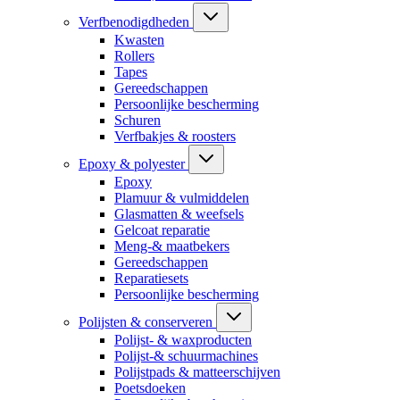
Verfbenodigdheden
Kwasten
Rollers
Tapes
Gereedschappen
Persoonlijke bescherming
Schuren
Verfbakjes & roosters
Epoxy & polyester
Epoxy
Plamuur & vulmiddelen
Glasmatten & weefsels
Gelcoat reparatie
Meng-& maatbekers
Gereedschappen
Reparatiesets
Persoonlijke bescherming
Polijsten & conserveren
Polijst- & waxproducten
Polijst-& schuurmachines
Polijstpads & matteerschijven
Poetsdoeken