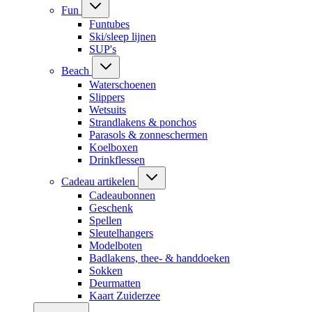
Fun
Funtubes
Ski/sleep lijnen
SUP's
Beach
Waterschoenen
Slippers
Wetsuits
Strandlakens & ponchos
Parasols & zonneschermen
Koelboxen
Drinkflessen
Cadeau artikelen
Cadeaubonnen
Geschenk
Spellen
Sleutelhangers
Modelboten
Badlakens, thee- & handdoeken
Sokken
Deurmatten
Kaart Zuiderzee