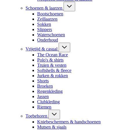
Schoenen & laarzen
Bootschoenen
Zeillaarzen
Sokken
Slippers
Waterschoenen
Onderhoud
Vrijetijd & casual
The Ocean Race
Polo's & shirts
Truien & vesten
Softshells & fleece
Jurken & rokken
Shorts
Broeken
Regenkleding
Jassen
Clubkleding
Riemen
Toebehoren
Kniebeschermers & handschoenen
Mutsen & sjaals