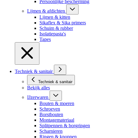
Persoonlijke bescherming
Lijmen & afdichten
Lijmen & kitten
Sikaflex & Sika primers
Schuim & rubber
Isolatiepasta's
Tapes
Techniek & sanitair
Techniek & sanitair
Bekijk alles
IJzerwaren
Bouten & moeren
Schroeven
Borstbouten
Montagemateriaal
Splitpennen & borgringen
Scharnieren
Ringen & knoppen