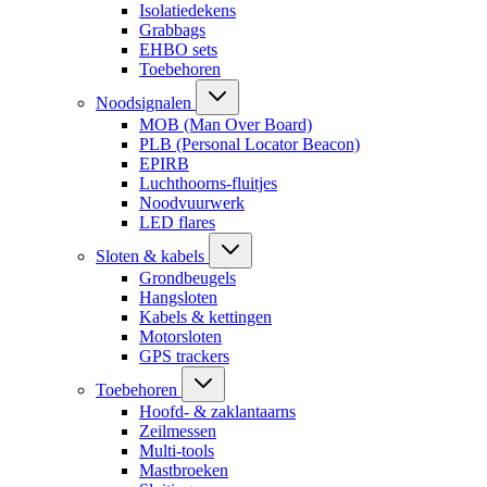
Isolatiedekens
Grabbags
EHBO sets
Toebehoren
Noodsignalen
MOB (Man Over Board)
PLB (Personal Locator Beacon)
EPIRB
Luchthoorns-fluitjes
Noodvuurwerk
LED flares
Sloten & kabels
Grondbeugels
Hangsloten
Kabels & kettingen
Motorsloten
GPS trackers
Toebehoren
Hoofd- & zaklantaarns
Zeilmessen
Multi-tools
Mastbroeken