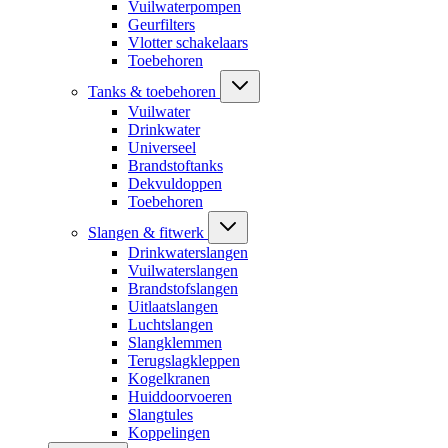
Vuilwaterpompen
Geurfilters
Vlotter schakelaars
Toebehoren
Tanks & toebehoren
Vuilwater
Drinkwater
Universeel
Brandstoftanks
Dekvuldoppen
Toebehoren
Slangen & fitwerk
Drinkwaterslangen
Vuilwaterslangen
Brandstofslangen
Uitlaatslangen
Luchtslangen
Slangklemmen
Terugslagkleppen
Kogelkranen
Huiddoorvoeren
Slangtules
Koppelingen