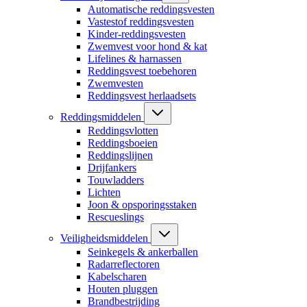
Automatische reddingsvesten
Vastestof reddingsvesten
Kinder-reddingsvesten
Zwemvest voor hond & kat
Lifelines & harnassen
Reddingsvest toebehoren
Zwemvesten
Reddingsvest herlaadsets
Reddingsmiddelen
Reddingsvlotten
Reddingsboeien
Reddingslijnen
Drijfankers
Touwladders
Lichten
Joon & opsporingsstaken
Rescueslings
Veiligheidsmiddelen
Seinkegels & ankerballen
Radarreflectoren
Kabelscharen
Houten pluggen
Brandbestrijding