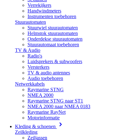
Verrekijkers
Handwindmeters
Instrumenten toebehoren
Stuurautomaten
Stuurwiel stuurautomaten
Helmstok stuurautomaten
Onderdekse stuurautomaten
Stuurautomaat toebehoren
TV & Audio
Radio's
Luidsprekers & subwoofers
Versterkers
TV & audio antennes
Audio toebehoren
Netwerkkabels
Raymarine STNG
NMEA 2000
Raymarine STNG naar ST1
NMEA 2000 naar NMEA 0183
Raymarine RayNet
Motorinformatie
Kleding & schoenen
Zeilkleding
Zeiljassen