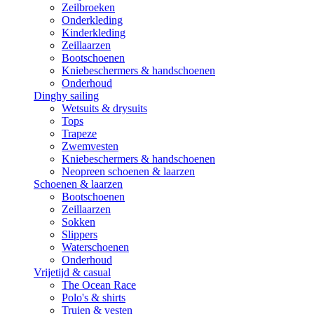
Zeilbroeken
Onderkleding
Kinderkleding
Zeillaarzen
Bootschoenen
Kniebeschermers & handschoenen
Onderhoud
Dinghy sailing
Wetsuits & drysuits
Tops
Trapeze
Zwemvesten
Kniebeschermers & handschoenen
Neopreen schoenen & laarzen
Schoenen & laarzen
Bootschoenen
Zeillaarzen
Sokken
Slippers
Waterschoenen
Onderhoud
Vrijetijd & casual
The Ocean Race
Polo's & shirts
Truien & vesten