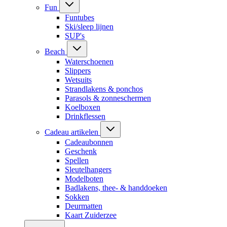
Fun
Funtubes
Ski/sleep lijnen
SUP's
Beach
Waterschoenen
Slippers
Wetsuits
Strandlakens & ponchos
Parasols & zonneschermen
Koelboxen
Drinkflessen
Cadeau artikelen
Cadeaubonnen
Geschenk
Spellen
Sleutelhangers
Modelboten
Badlakens, thee- & handdoeken
Sokken
Deurmatten
Kaart Zuiderzee