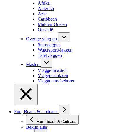
Afrika
Amerika
Azië
Caribbean
Midden-Oosten
Oceanië
Overige vlaggen
Seinvlaggen
Watersportvlaggen
Tafelvlaggen
Masten
Vlaggenmasten
Vlaggenstokken
Vlaggen toebehoren
Fun, Beach & Cadeaus
Fun, Beach & Cadeaus
Bekijk alles