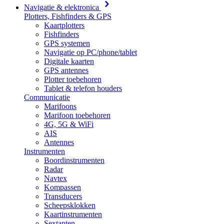
Navigatie & elektronica
Plotters, Fishfinders & GPS
Kaartplotters
Fishfinders
GPS systemen
Navigatie op PC/phone/tablet
Digitale kaarten
GPS antennes
Plotter toebehoren
Tablet & telefon houders
Communicatie
Marifoons
Marifoon toebehoren
4G, 5G & WiFi
AIS
Antennes
Instrumenten
Boordinstrumenten
Radar
Navtex
Kompassen
Transducers
Scheepsklokken
Kaartinstrumenten
Sextanten