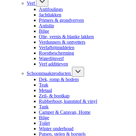
Verf
Antifoulings
Jachtlakken
Primers & grondverven
Antislip
Bilge
Olie, vernis & blanke lakken
Verdunners & ontvetters
Verfafbijtmiddelen
Roestbescherming
Waterlijnverf
Verf additieven
Schoonmaakproducten
Dek, romp & bodem
Teak
Metaal
Zeil- & bootkap
Rubberboot, kunststof & vinyl
Tank
Camper & Caravan, Home
Bilge
Toilet
Winter onderhoud
Putsen, stelen & borstels