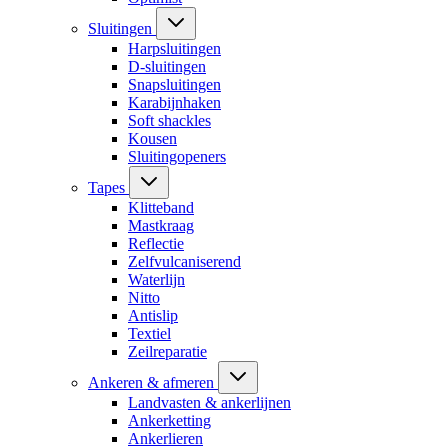
Sluitingen
Harpsluitingen
D-sluitingen
Snapsluitingen
Karabijnhaken
Soft shackles
Kousen
Sluitingopeners
Tapes
Klitteband
Mastkraag
Reflectie
Zelfvulcaniserend
Waterlijn
Nitto
Antislip
Textiel
Zeilreparatie
Ankeren & afmeren
Landvasten & ankerlijnen
Ankerketting
Ankerlieren