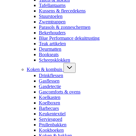
Tafellantaarns
Kussens & fleecedekens
Stuurstoelen
Zwemtrappen
Parasols & zonneschermen
Bekerhouders
Blue Performance dekuitrusting
Teak artikelen
Deurmatten
Bookseats
Scheepsklokken
Koken & kombuis
Drinkflessen
Gasflessen
Gasdetectie
Gascomforts & ovens
Koelkasten
Koelboxen
Barbecues
Keukentextiel
Serviesgoed
Prullenbakken
Kookboeken
Koken & bakken