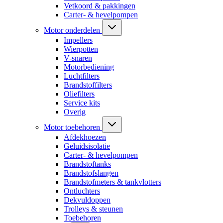
Vetkoord & pakkingen
Carter- & hevelpompen
Motor onderdelen
Impellers
Wierpotten
V-snaren
Motorbediening
Luchtfilters
Brandstoffilters
Oliefilters
Service kits
Overig
Motor toebehoren
Afdekhoezen
Geluidsisolatie
Carter- & hevelpompen
Brandstoftanks
Brandstofslangen
Brandstofmeters & tankvlotters
Ontluchters
Dekvuldoppen
Trolleys & steunen
Toebehoren