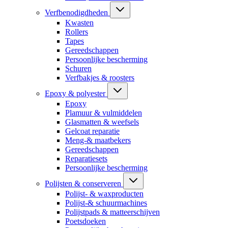
Verfbenodigdheden
Kwasten
Rollers
Tapes
Gereedschappen
Persoonlijke bescherming
Schuren
Verfbakjes & roosters
Epoxy & polyester
Epoxy
Plamuur & vulmiddelen
Glasmatten & weefsels
Gelcoat reparatie
Meng-& maatbekers
Gereedschappen
Reparatiesets
Persoonlijke bescherming
Polijsten & conserveren
Polijst- & waxproducten
Polijst-& schuurmachines
Polijstpads & matteerschijven
Poetsdoeken