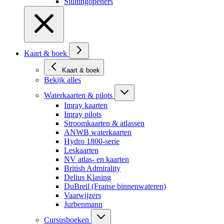
Sluitingopeners
Kaart & boek
Kaart & boek
Bekijk alles
Waterkaarten & pilots
Imray kaarten
Imray pilots
Stroomkaarten & atlassen
ANWB waterkaarten
Hydro 1800-serie
Leskaarten
NV atlas- en kaarten
British Admirality
Delius Klasing
DuBreil (Franse binnenwateren)
Vaarwijzers
Jurbenmann
Cursusboeken