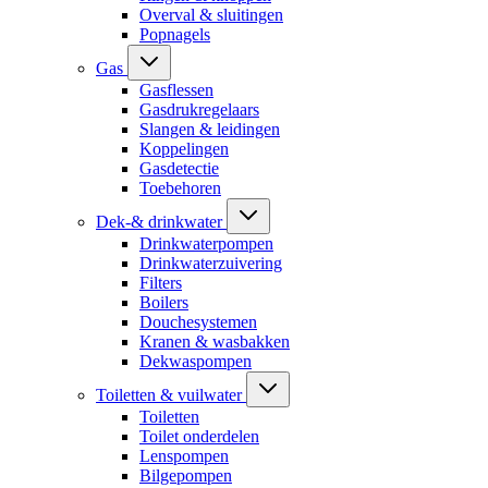
Overval & sluitingen
Popnagels
Gas
Gasflessen
Gasdrukregelaars
Slangen & leidingen
Koppelingen
Gasdetectie
Toebehoren
Dek-& drinkwater
Drinkwaterpompen
Drinkwaterzuivering
Filters
Boilers
Douchesystemen
Kranen & wasbakken
Dekwaspompen
Toiletten & vuilwater
Toiletten
Toilet onderdelen
Lenspompen
Bilgepompen