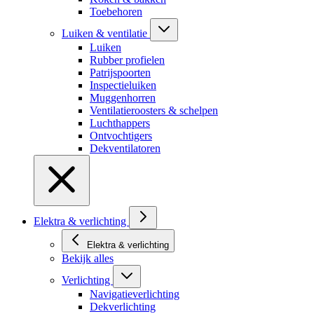
Toebehoren
Luiken & ventilatie
Luiken
Rubber profielen
Patrijspoorten
Inspectieluiken
Muggenhorren
Ventilatieroosters & schelpen
Luchthappers
Ontvochtigers
Dekventilatoren
Elektra & verlichting
Elektra & verlichting
Bekijk alles
Verlichting
Navigatieverlichting
Dekverlichting