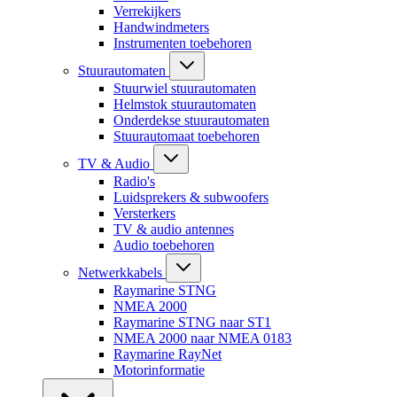
Verrekijkers
Handwindmeters
Instrumenten toebehoren
Stuurautomaten
Stuurwiel stuurautomaten
Helmstok stuurautomaten
Onderdekse stuurautomaten
Stuurautomaat toebehoren
TV & Audio
Radio's
Luidsprekers & subwoofers
Versterkers
TV & audio antennes
Audio toebehoren
Netwerkkabels
Raymarine STNG
NMEA 2000
Raymarine STNG naar ST1
NMEA 2000 naar NMEA 0183
Raymarine RayNet
Motorinformatie