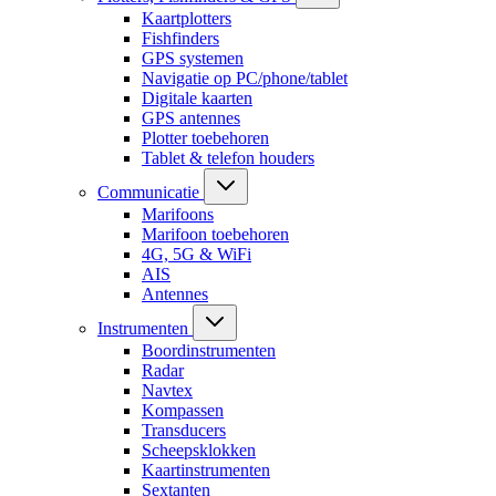
Kaartplotters
Fishfinders
GPS systemen
Navigatie op PC/phone/tablet
Digitale kaarten
GPS antennes
Plotter toebehoren
Tablet & telefon houders
Communicatie
Marifoons
Marifoon toebehoren
4G, 5G & WiFi
AIS
Antennes
Instrumenten
Boordinstrumenten
Radar
Navtex
Kompassen
Transducers
Scheepsklokken
Kaartinstrumenten
Sextanten