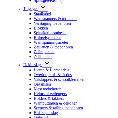
Splitsgereedschap
Tuigage
Staalkabel
Wantspanners & terminals
Verstaging toebehoren
Blokken
Spinakerboombeslag
Rolreefsystemen
Wantspanningsmeter
Zeillatten & toebehoren
Zeilreparatie
Zeilbinders
Dekbeslag
Lieren & Lierhendels
Overlooprails & sledes
Valstoppers & schootklemmen
Organisers
Mast toebehoren
Helmstokverlengers
Bolders & kikkers
Wantputtingen & dekogen
Scepters & railing toebehoren
Buiskapbeslag
Optimist