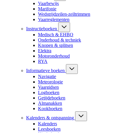
Vaarbewijs
Marifonie
Wedstrijdzeilen-zeiltrimmen
Vaarreglementen
Instructieboeken
Medisch & EHBO
Onderhoud & techniek
Knopen & splitsen
Elektra
Motoronderhoud
RYA
Informatieve boeken
Navigatie
Meteorologie
Vaargidsen
Logboeken
Getijdeboeken
Almanakken
Kookboeken
Kalenders & ontspanning
Kalenders
Leesboeken