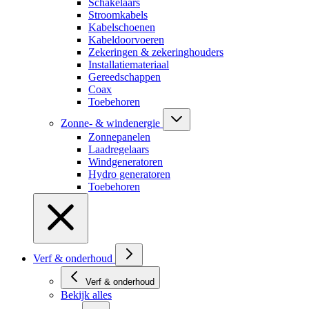
Schakelaars
Stroomkabels
Kabelschoenen
Kabeldoorvoeren
Zekeringen & zekeringhouders
Installatiemateriaal
Gereedschappen
Coax
Toebehoren
Zonne- & windenergie
Zonnepanelen
Laadregelaars
Windgeneratoren
Hydro generatoren
Toebehoren
Verf & onderhoud
Verf & onderhoud
Bekijk alles