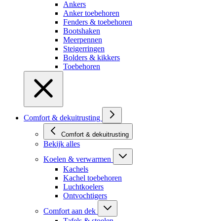
Ankers
Anker toebehoren
Fenders & toebehoren
Bootshaken
Meerpennen
Steigerringen
Bolders & kikkers
Toebehoren
Comfort & dekuitrusting
Comfort & dekuitrusting
Bekijk alles
Koelen & verwarmen
Kachels
Kachel toebehoren
Luchtkoelers
Ontvochtigers
Comfort aan dek
Tafels & stoelen