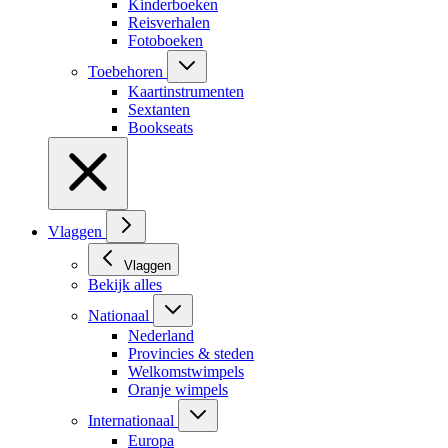
Kinderboeken
Reisverhalen
Fotoboeken
Toebehoren
Kaartinstrumenten
Sextanten
Bookseats
Vlaggen
Vlaggen
Bekijk alles
Nationaal
Nederland
Provincies & steden
Welkomstwimpels
Oranje wimpels
Internationaal
Europa