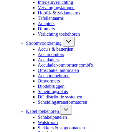
Interieurverlichting
Vervangingslampen
Hoofd- & zaklantaarns
Tafellantaarns
Adapters
Dimmers
Verlichting toebehoren
Stroomvoorziening
Accu's & batterijen
Accumonitors
Acculaders
Acculader-omvormer combi's
Omschakel automaten
Accu toebehoren
Omvormers
Diodebruggen
Scheidingsrelais
DC distributie systemen
Scheidingstransformatoren
Kabel toebehoren
Schakelpanelen
Walstroom
Stekkers & stopcontacten