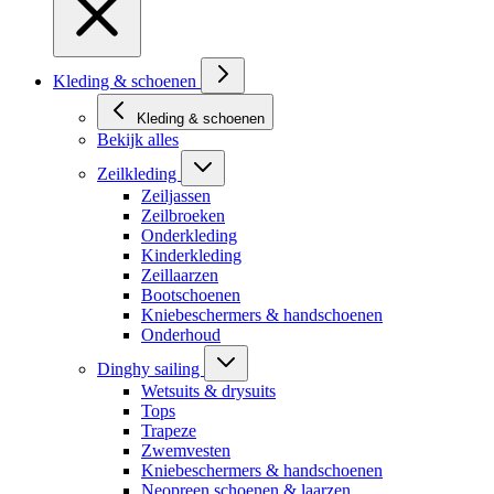
Kleding & schoenen
Kleding & schoenen
Bekijk alles
Zeilkleding
Zeiljassen
Zeilbroeken
Onderkleding
Kinderkleding
Zeillaarzen
Bootschoenen
Kniebeschermers & handschoenen
Onderhoud
Dinghy sailing
Wetsuits & drysuits
Tops
Trapeze
Zwemvesten
Kniebeschermers & handschoenen
Neopreen schoenen & laarzen