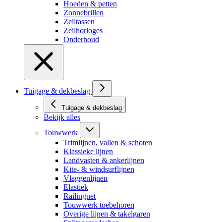
Hoeden & petten
Zonnebrillen
Zeiltassen
Zeilhorloges
Onderhoud
Tuigage & dekbeslag
Tuigage & dekbeslag
Bekijk alles
Touwwerk
Trimlijnen, vallen & schoten
Klassieke lijnen
Landvasten & ankerlijnen
Kite- & windsurflijnen
Vlaggenlijnen
Elastiek
Railingnet
Touwwerk toebehoren
Overige lijnen & takelgaren