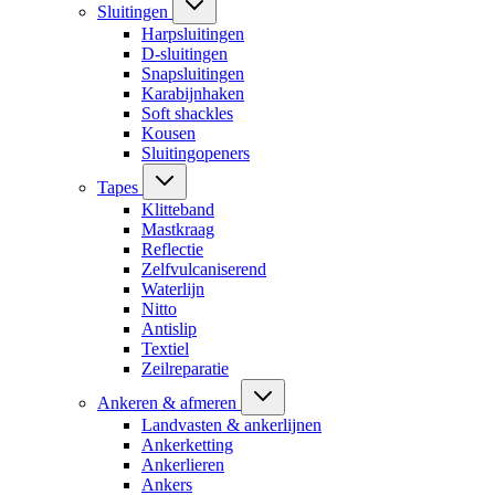
Sluitingen
Harpsluitingen
D-sluitingen
Snapsluitingen
Karabijnhaken
Soft shackles
Kousen
Sluitingopeners
Tapes
Klitteband
Mastkraag
Reflectie
Zelfvulcaniserend
Waterlijn
Nitto
Antislip
Textiel
Zeilreparatie
Ankeren & afmeren
Landvasten & ankerlijnen
Ankerketting
Ankerlieren
Ankers