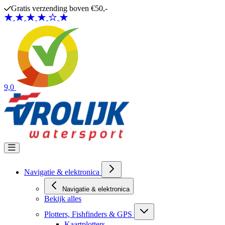
Ga naar de inhoud
Gratis verzending boven €50,-
9,0
Navigatie & elektronica
Navigatie & elektronica
Bekijk alles
Plotters, Fishfinders & GPS
Kaartplotters