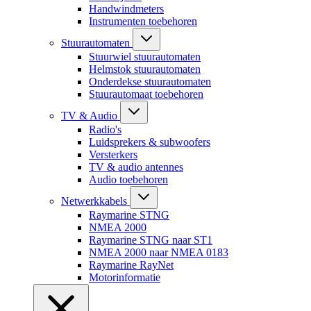
Handwindmeters
Instrumenten toebehoren
Stuurautomaten
Stuurwiel stuurautomaten
Helmstok stuurautomaten
Onderdekse stuurautomaten
Stuurautomaat toebehoren
TV & Audio
Radio's
Luidsprekers & subwoofers
Versterkers
TV & audio antennes
Audio toebehoren
Netwerkkabels
Raymarine STNG
NMEA 2000
Raymarine STNG naar ST1
NMEA 2000 naar NMEA 0183
Raymarine RayNet
Motorinformatie