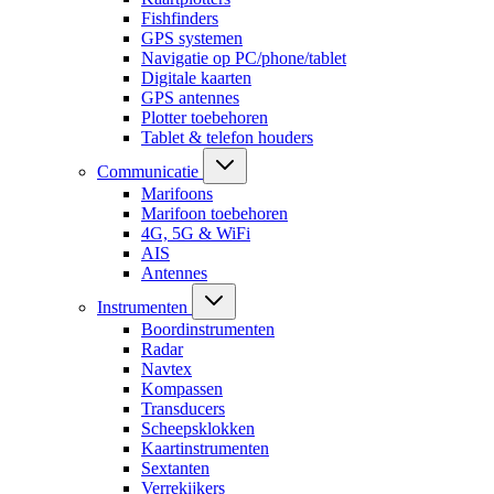
Fishfinders
GPS systemen
Navigatie op PC/phone/tablet
Digitale kaarten
GPS antennes
Plotter toebehoren
Tablet & telefon houders
Communicatie
Marifoons
Marifoon toebehoren
4G, 5G & WiFi
AIS
Antennes
Instrumenten
Boordinstrumenten
Radar
Navtex
Kompassen
Transducers
Scheepsklokken
Kaartinstrumenten
Sextanten
Verrekijkers