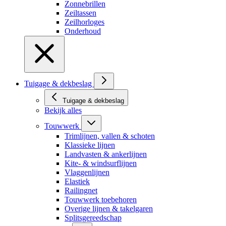
Zonnebrillen
Zeiltassen
Zeilhorloges
Onderhoud
Tuigage & dekbeslag
Tuigage & dekbeslag
Bekijk alles
Touwwerk
Trimlijnen, vallen & schoten
Klassieke lijnen
Landvasten & ankerlijnen
Kite- & windsurflijnen
Vlaggenlijnen
Elastiek
Railingnet
Touwwerk toebehoren
Overige lijnen & takelgaren
Splitsgereedschap