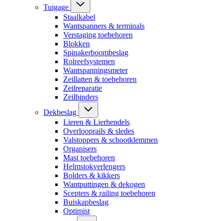
Tuigage
Staalkabel
Wantspanners & terminals
Verstaging toebehoren
Blokken
Spinakerboombeslag
Rolreefsystemen
Wantspanningsmeter
Zeillatten & toebehoren
Zeilreparatie
Zeilbinders
Dekbeslag
Lieren & Lierhendels
Overlooprails & sledes
Valstoppers & schootklemmen
Organisers
Mast toebehoren
Helmstokverlengers
Bolders & kikkers
Wantputtingen & dekogen
Scepters & railing toebehoren
Buiskapbeslag
Optimist