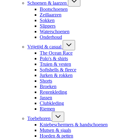
Schoenen & laarzen
Bootschoenen
Zeillaarzen
Sokken
Slippers
Waterschoenen
Onderhoud
Vrijetijd & casual
The Ocean Race
Polo's & shirts
Truien & vesten
Softshells & fleece
Jurken & rokken
Shorts
Broeken
Regenkleding
Jassen
Clubkleding
Riemen
Toebehoren
Kniebeschermers & handschoenen
Mutsen & sjaals
Hoeden & petten