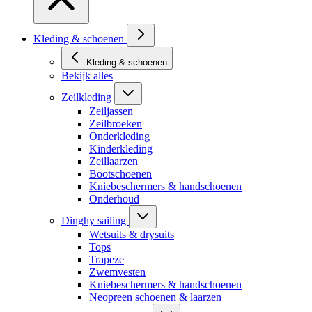
Kleding & schoenen
Kleding & schoenen
Bekijk alles
Zeilkleding
Zeiljassen
Zeilbroeken
Onderkleding
Kinderkleding
Zeillaarzen
Bootschoenen
Kniebeschermers & handschoenen
Onderhoud
Dinghy sailing
Wetsuits & drysuits
Tops
Trapeze
Zwemvesten
Kniebeschermers & handschoenen
Neopreen schoenen & laarzen