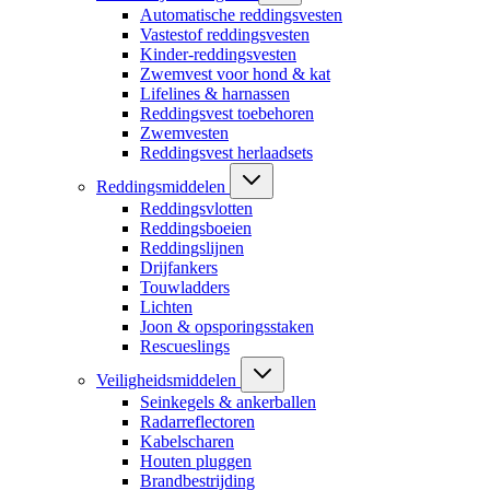
Automatische reddingsvesten
Vastestof reddingsvesten
Kinder-reddingsvesten
Zwemvest voor hond & kat
Lifelines & harnassen
Reddingsvest toebehoren
Zwemvesten
Reddingsvest herlaadsets
Reddingsmiddelen
Reddingsvlotten
Reddingsboeien
Reddingslijnen
Drijfankers
Touwladders
Lichten
Joon & opsporingsstaken
Rescueslings
Veiligheidsmiddelen
Seinkegels & ankerballen
Radarreflectoren
Kabelscharen
Houten pluggen
Brandbestrijding