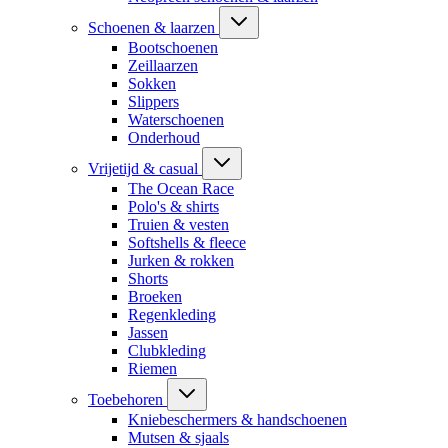
Schoenen & laarzen
Bootschoenen
Zeillaarzen
Sokken
Slippers
Waterschoenen
Onderhoud
Vrijetijd & casual
The Ocean Race
Polo's & shirts
Truien & vesten
Softshells & fleece
Jurken & rokken
Shorts
Broeken
Regenkleding
Jassen
Clubkleding
Riemen
Toebehoren
Kniebeschermers & handschoenen
Mutsen & sjaals