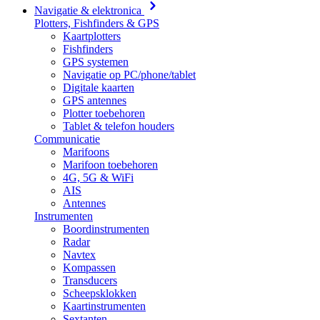
Navigatie & elektronica
Plotters, Fishfinders & GPS
Kaartplotters
Fishfinders
GPS systemen
Navigatie op PC/phone/tablet
Digitale kaarten
GPS antennes
Plotter toebehoren
Tablet & telefon houders
Communicatie
Marifoons
Marifoon toebehoren
4G, 5G & WiFi
AIS
Antennes
Instrumenten
Boordinstrumenten
Radar
Navtex
Kompassen
Transducers
Scheepsklokken
Kaartinstrumenten
Sextanten