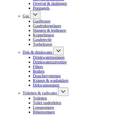
Overval & sluitingen
Popnagels
Gas
Gasflessen
Gasdrukregelaars
Slangen & leidingen
Koppelingen
Gasdetectie
Toebehoren
Dek-& drinkwater
Drinkwaterpompen
Drinkwaterzuivering
Filters
Boilers
Douchesystemen
Kranen & wasbakken
Dekwaspompen
Toiletten & vuilwater
Toiletten
Toilet onderdelen
Lenspompen
Bilgepompen