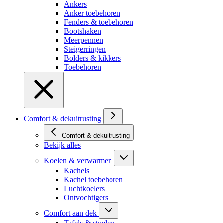
Ankers
Anker toebehoren
Fenders & toebehoren
Bootshaken
Meerpennen
Steigerringen
Bolders & kikkers
Toebehoren
Comfort & dekuitrusting
Comfort & dekuitrusting
Bekijk alles
Koelen & verwarmen
Kachels
Kachel toebehoren
Luchtkoelers
Ontvochtigers
Comfort aan dek
Tafels & stoelen