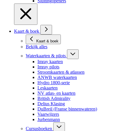
Sluitingopeners
Kaart & boek
Kaart & boek
Bekijk alles
Waterkaarten & pilots
Imray kaarten
Imray pilots
Stroomkaarten & atlassen
ANWB waterkaarten
Hydro 1800-serie
Leskaarten
NV atlas- en kaarten
British Admirality
Delius Klasing
DuBreil (Franse binnenwateren)
Vaarwijzers
Jurbenmann
Cursusboeken