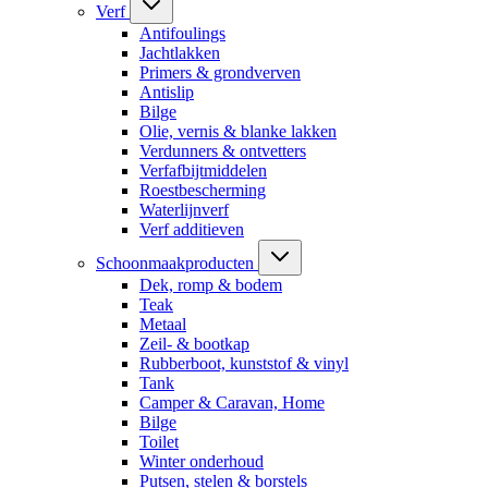
Verf
Antifoulings
Jachtlakken
Primers & grondverven
Antislip
Bilge
Olie, vernis & blanke lakken
Verdunners & ontvetters
Verfafbijtmiddelen
Roestbescherming
Waterlijnverf
Verf additieven
Schoonmaakproducten
Dek, romp & bodem
Teak
Metaal
Zeil- & bootkap
Rubberboot, kunststof & vinyl
Tank
Camper & Caravan, Home
Bilge
Toilet
Winter onderhoud
Putsen, stelen & borstels