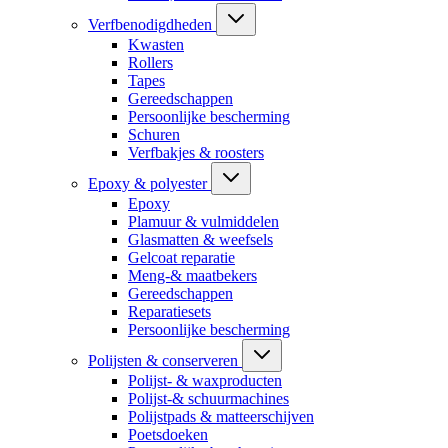
Verfbenodigdheden
Kwasten
Rollers
Tapes
Gereedschappen
Persoonlijke bescherming
Schuren
Verfbakjes & roosters
Epoxy & polyester
Epoxy
Plamuur & vulmiddelen
Glasmatten & weefsels
Gelcoat reparatie
Meng-& maatbekers
Gereedschappen
Reparatiesets
Persoonlijke bescherming
Polijsten & conserveren
Polijst- & waxproducten
Polijst-& schuurmachines
Polijstpads & matteerschijven
Poetsdoeken