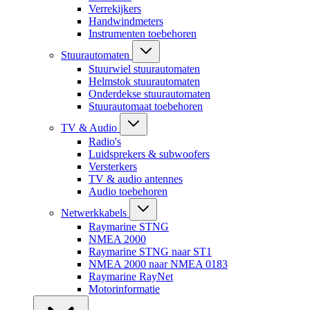
Verrekijkers
Handwindmeters
Instrumenten toebehoren
Stuurautomaten
Stuurwiel stuurautomaten
Helmstok stuurautomaten
Onderdekse stuurautomaten
Stuurautomaat toebehoren
TV & Audio
Radio's
Luidsprekers & subwoofers
Versterkers
TV & audio antennes
Audio toebehoren
Netwerkkabels
Raymarine STNG
NMEA 2000
Raymarine STNG naar ST1
NMEA 2000 naar NMEA 0183
Raymarine RayNet
Motorinformatie