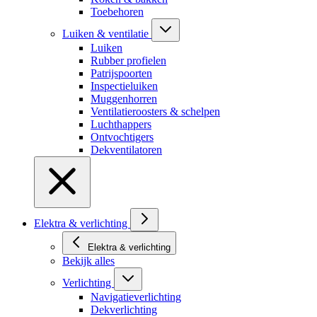
Toebehoren
Luiken & ventilatie
Luiken
Rubber profielen
Patrijspoorten
Inspectieluiken
Muggenhorren
Ventilatieroosters & schelpen
Luchthappers
Ontvochtigers
Dekventilatoren
Elektra & verlichting
Elektra & verlichting
Bekijk alles
Verlichting
Navigatieverlichting
Dekverlichting