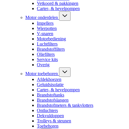
Vetkoord & pakkingen
Carter- & hevelpompen
Motor onderdelen
Impellers
Wierpotten
V-snaren
Motorbediening
Luchtfilters
Brandstoffilters
Oliefilters
Service kits
Overig
Motor toebehoren
Afdekhoezen
Geluidsisolatie
Carter- & hevelpompen
Brandstoftanks
Brandstofslangen
Brandstofmeters & tankvlotters
Ontluchters
Dekvuldoppen
Trolleys & steunen
Toebehoren