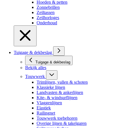
Hoeden & petten
Zonnebrillen
Zeiltassen
Zeilhorloges
Onderhoud
Tuigage & dekbeslag
Tuigage & dekbeslag
Bekijk alles
Touwwerk
Trimlijnen, vallen & schoten
Klassieke lijnen
Landvasten & ankerlijnen
Kite- & windsurflijnen
Vlaggenlijnen
Elastiek
Railingnet
Touwwerk toebehoren
Overige lijnen & takelgaren