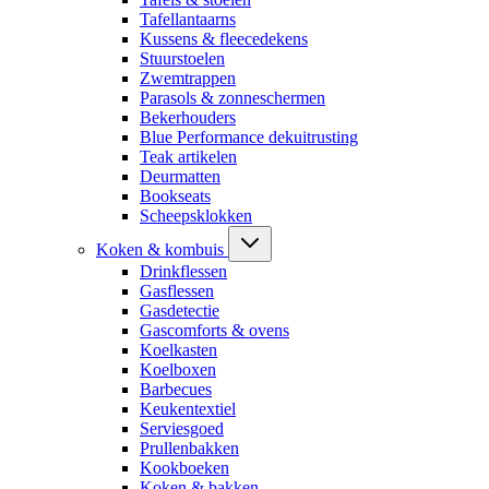
Tafellantaarns
Kussens & fleecedekens
Stuurstoelen
Zwemtrappen
Parasols & zonneschermen
Bekerhouders
Blue Performance dekuitrusting
Teak artikelen
Deurmatten
Bookseats
Scheepsklokken
Koken & kombuis
Drinkflessen
Gasflessen
Gasdetectie
Gascomforts & ovens
Koelkasten
Koelboxen
Barbecues
Keukentextiel
Serviesgoed
Prullenbakken
Kookboeken
Koken & bakken