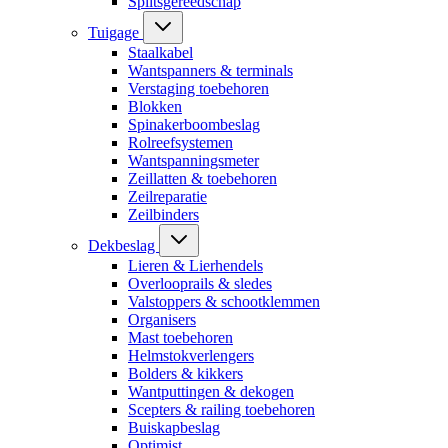
Splitsgereedschap
Tuigage
Staalkabel
Wantspanners & terminals
Verstaging toebehoren
Blokken
Spinakerboombeslag
Rolreefsystemen
Wantspanningsmeter
Zeillatten & toebehoren
Zeilreparatie
Zeilbinders
Dekbeslag
Lieren & Lierhendels
Overlooprails & sledes
Valstoppers & schootklemmen
Organisers
Mast toebehoren
Helmstokverlengers
Bolders & kikkers
Wantputtingen & dekogen
Scepters & railing toebehoren
Buiskapbeslag
Optimist