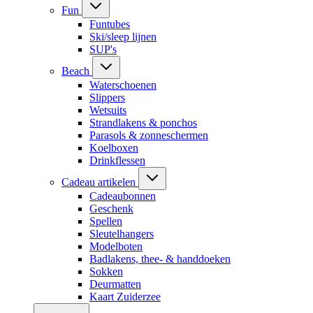
Fun
Funtubes
Ski/sleep lijnen
SUP's
Beach
Waterschoenen
Slippers
Wetsuits
Strandlakens & ponchos
Parasols & zonneschermen
Koelboxen
Drinkflessen
Cadeau artikelen
Cadeaubonnen
Geschenk
Spellen
Sleutelhangers
Modelboten
Badlakens, thee- & handdoeken
Sokken
Deurmatten
Kaart Zuiderzee