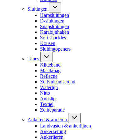
Sluitingen
Harpsluitingen
D-sluitingen
Snapsluitingen
Karabijnhaken
Soft shackles
Kousen
Sluitingopeners
Tapes
Klitteband
Mastkraag
Reflectie
Zelfvulcaniserend
Waterlijn
Nitto
Antislip
Textiel
Zeilreparatie
Ankeren & afmeren
Landvasten & ankerlijnen
Ankerketting
Ankerlieren