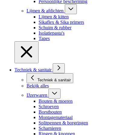
Persoonlijke bescherming
Lijmen & afdichten
Lijmen & kitten
Sikaflex & Sika primers
Schuim & rubber
Isolatiepasta's
Tapes
Techniek & sanitair
Techniek & sanitair
Bekijk alles
IJzerwaren
Bouten & moeren
Schroeven
Borstbouten
Montagemateriaal
Splitpennen & borgringen
Scharnieren
Ringen & knoppen