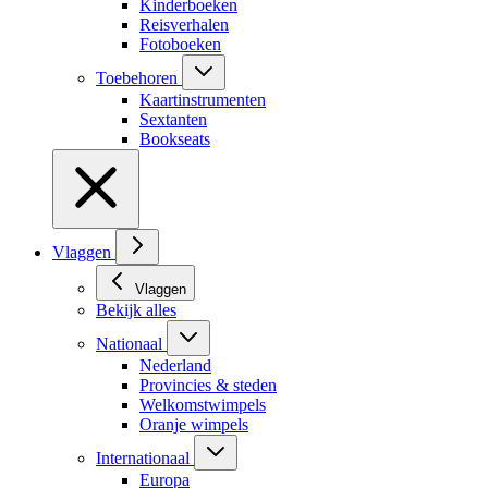
Kinderboeken
Reisverhalen
Fotoboeken
Toebehoren
Kaartinstrumenten
Sextanten
Bookseats
Vlaggen
Vlaggen
Bekijk alles
Nationaal
Nederland
Provincies & steden
Welkomstwimpels
Oranje wimpels
Internationaal
Europa