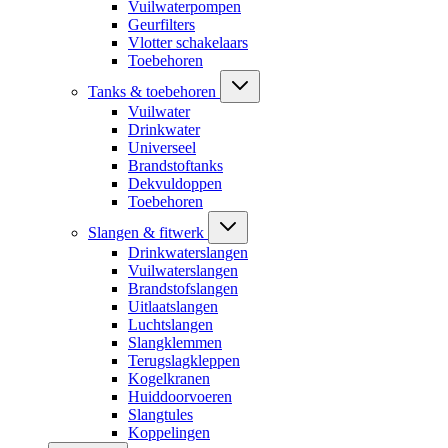
Vuilwaterpompen
Geurfilters
Vlotter schakelaars
Toebehoren
Tanks & toebehoren
Vuilwater
Drinkwater
Universeel
Brandstoftanks
Dekvuldoppen
Toebehoren
Slangen & fitwerk
Drinkwaterslangen
Vuilwaterslangen
Brandstofslangen
Uitlaatslangen
Luchtslangen
Slangklemmen
Terugslagkleppen
Kogelkranen
Huiddoorvoeren
Slangtules
Koppelingen