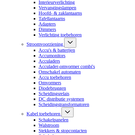
Interieurverlichting
Vervangingslampen
Hoofd- & zaklantaarns
Tafellantaarns
Adapters
Dimmers
Verlichting toebehoren
Stroomvoorziening
Accu's & batterijen
Accumonitors
Acculaders
Acculader-omvormer combi's
Omschakel automaten
Accu toebehoren
Omvormers
Diodebruggen
Scheidingsrelais
DC distributie systemen
Scheidingstransformatoren
Kabel toebehoren
Schakelpanelen
Walstroom
Stekkers & stopcontacten