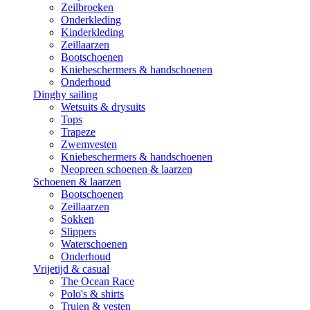
Zeilbroeken
Onderkleding
Kinderkleding
Zeillaarzen
Bootschoenen
Kniebeschermers & handschoenen
Onderhoud
Dinghy sailing
Wetsuits & drysuits
Tops
Trapeze
Zwemvesten
Kniebeschermers & handschoenen
Neopreen schoenen & laarzen
Schoenen & laarzen
Bootschoenen
Zeillaarzen
Sokken
Slippers
Waterschoenen
Onderhoud
Vrijetijd & casual
The Ocean Race
Polo's & shirts
Truien & vesten