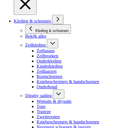
Kleding & schoenen
Kleding & schoenen
Bekijk alles
Zeilkleding
Zeiljassen
Zeilbroeken
Onderkleding
Kinderkleding
Zeillaarzen
Bootschoenen
Kniebeschermers & handschoenen
Onderhoud
Dinghy sailing
Wetsuits & drysuits
Tops
Trapeze
Zwemvesten
Kniebeschermers & handschoenen
Neopreen schoenen & laarzen