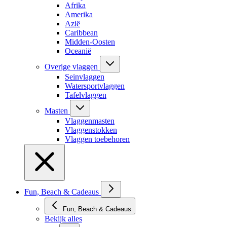
Afrika
Amerika
Azië
Caribbean
Midden-Oosten
Oceanië
Overige vlaggen
Seinvlaggen
Watersportvlaggen
Tafelvlaggen
Masten
Vlaggenmasten
Vlaggenstokken
Vlaggen toebehoren
Fun, Beach & Cadeaus
Fun, Beach & Cadeaus
Bekijk alles