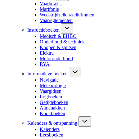
Vaarbewijs
Marifonie
Wedstrijdzeilen-zeiltrimmen
Vaarreglementen
Instructieboeken
Medisch & EHBO
Onderhoud & techniek
Knopen & splitsen
Elektra
Motoronderhoud
RYA
Informatieve boeken
Navigatie
Meteorologie
Vaargidsen
Logboeken
Getijdeboeken
Almanakken
Kookboeken
Kalenders & ontspanning
Kalenders
Leesboeken