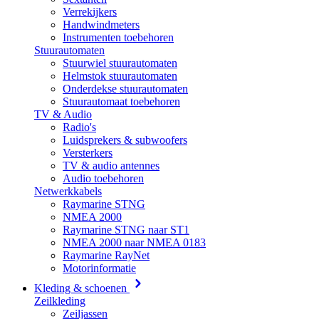
Verrekijkers
Handwindmeters
Instrumenten toebehoren
Stuurautomaten
Stuurwiel stuurautomaten
Helmstok stuurautomaten
Onderdekse stuurautomaten
Stuurautomaat toebehoren
TV & Audio
Radio's
Luidsprekers & subwoofers
Versterkers
TV & audio antennes
Audio toebehoren
Netwerkkabels
Raymarine STNG
NMEA 2000
Raymarine STNG naar ST1
NMEA 2000 naar NMEA 0183
Raymarine RayNet
Motorinformatie
Kleding & schoenen
Zeilkleding
Zeiljassen