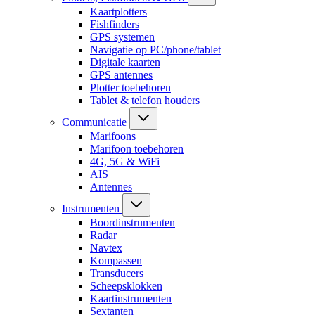
Kaartplotters
Fishfinders
GPS systemen
Navigatie op PC/phone/tablet
Digitale kaarten
GPS antennes
Plotter toebehoren
Tablet & telefon houders
Communicatie
Marifoons
Marifoon toebehoren
4G, 5G & WiFi
AIS
Antennes
Instrumenten
Boordinstrumenten
Radar
Navtex
Kompassen
Transducers
Scheepsklokken
Kaartinstrumenten
Sextanten