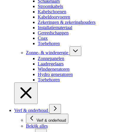
Schakelaars
Stroomkabels
Kabelschoenen
Kabeldoorvoeren
Zekeringen & zekeringhouders
Installatiemateriaal
Gereedschappen
Coax
Toebehoren
Zonne- & windenergie
Zonnepanelen
Laadregelaars
Windgeneratoren
Hydro generatoren
Toebehoren
Verf & onderhoud
Verf & onderhoud
Bekijk alles