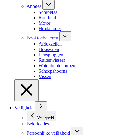
Anodes
Schroefas
Roerblad
Motor
Huidanodes
Boot toebehoren
Afdekzeilen
Hoosvaten
Lenspluggen
Ruitenwissers
Waterdichte tonnen
Scheepshoorns
Vissen
Veiligheid
Veiligheid
Bekijk alles
Persoonlijke veiligheid