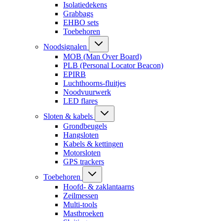
Isolatiedekens
Grabbags
EHBO sets
Toebehoren
Noodsignalen
MOB (Man Over Board)
PLB (Personal Locator Beacon)
EPIRB
Luchthoorns-fluitjes
Noodvuurwerk
LED flares
Sloten & kabels
Grondbeugels
Hangsloten
Kabels & kettingen
Motorsloten
GPS trackers
Toebehoren
Hoofd- & zaklantaarns
Zeilmessen
Multi-tools
Mastbroeken