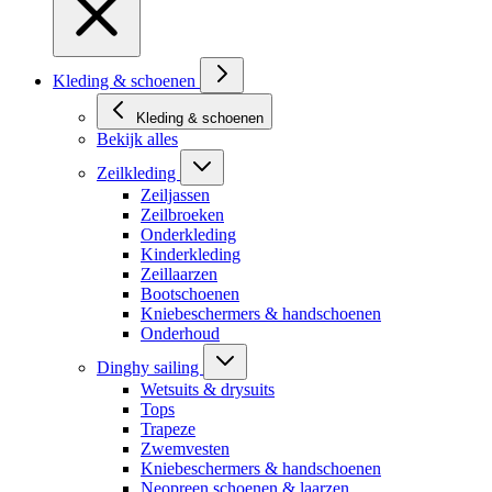
Kleding & schoenen
Kleding & schoenen
Bekijk alles
Zeilkleding
Zeiljassen
Zeilbroeken
Onderkleding
Kinderkleding
Zeillaarzen
Bootschoenen
Kniebeschermers & handschoenen
Onderhoud
Dinghy sailing
Wetsuits & drysuits
Tops
Trapeze
Zwemvesten
Kniebeschermers & handschoenen
Neopreen schoenen & laarzen