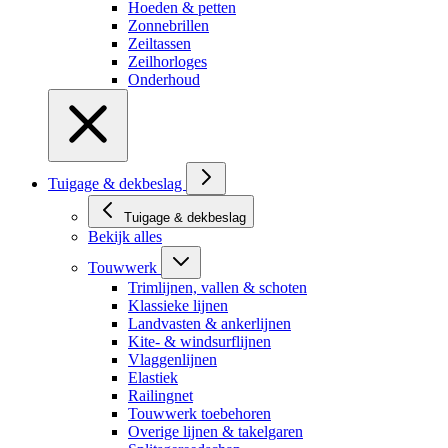
Hoeden & petten
Zonnebrillen
Zeiltassen
Zeilhorloges
Onderhoud
Tuigage & dekbeslag
Tuigage & dekbeslag
Bekijk alles
Touwwerk
Trimlijnen, vallen & schoten
Klassieke lijnen
Landvasten & ankerlijnen
Kite- & windsurflijnen
Vlaggenlijnen
Elastiek
Railingnet
Touwwerk toebehoren
Overige lijnen & takelgaren