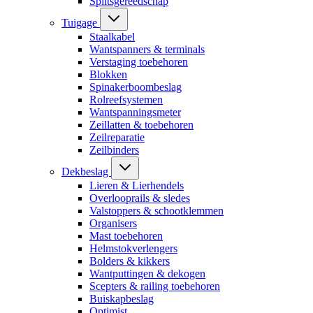
Splitsgereedschap
Tuigage
Staalkabel
Wantspanners & terminals
Verstaging toebehoren
Blokken
Spinakerboombeslag
Rolreefsystemen
Wantspanningsmeter
Zeillatten & toebehoren
Zeilreparatie
Zeilbinders
Dekbeslag
Lieren & Lierhendels
Overlooprails & sledes
Valstoppers & schootklemmen
Organisers
Mast toebehoren
Helmstokverlengers
Bolders & kikkers
Wantputtingen & dekogen
Scepters & railing toebehoren
Buiskapbeslag
Optimist