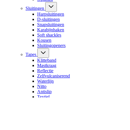
Sluitingen
Harpsluitingen
D-sluitingen
Snapsluitingen
Karabijnhaken
Soft shackles
Kousen
Sluitingopeners
Tapes
Klitteband
Mastkraag
Reflectie
Zelfvulcaniserend
Waterlijn
Nitto
Antislip
Textiel
Zeilreparatie
Ankeren & afmeren
Landvasten & ankerlijnen
Ankerketting
Ankerlieren