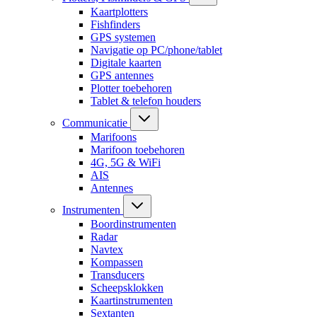
Kaartplotters
Fishfinders
GPS systemen
Navigatie op PC/phone/tablet
Digitale kaarten
GPS antennes
Plotter toebehoren
Tablet & telefon houders
Communicatie
Marifoons
Marifoon toebehoren
4G, 5G & WiFi
AIS
Antennes
Instrumenten
Boordinstrumenten
Radar
Navtex
Kompassen
Transducers
Scheepsklokken
Kaartinstrumenten
Sextanten