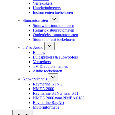
Verrekijkers
Handwindmeters
Instrumenten toebehoren
Stuurautomaten
Stuurwiel stuurautomaten
Helmstok stuurautomaten
Onderdekse stuurautomaten
Stuurautomaat toebehoren
TV & Audio
Radio's
Luidsprekers & subwoofers
Versterkers
TV & audio antennes
Audio toebehoren
Netwerkkabels
Raymarine STNG
NMEA 2000
Raymarine STNG naar ST1
NMEA 2000 naar NMEA 0183
Raymarine RayNet
Motorinformatie