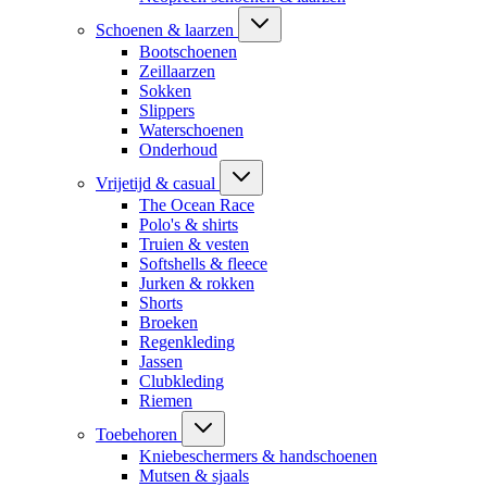
Schoenen & laarzen
Bootschoenen
Zeillaarzen
Sokken
Slippers
Waterschoenen
Onderhoud
Vrijetijd & casual
The Ocean Race
Polo's & shirts
Truien & vesten
Softshells & fleece
Jurken & rokken
Shorts
Broeken
Regenkleding
Jassen
Clubkleding
Riemen
Toebehoren
Kniebeschermers & handschoenen
Mutsen & sjaals