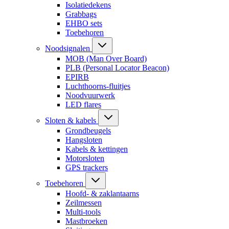
Isolatiedekens
Grabbags
EHBO sets
Toebehoren
Noodsignalen
MOB (Man Over Board)
PLB (Personal Locator Beacon)
EPIRB
Luchthoorns-fluitjes
Noodvuurwerk
LED flares
Sloten & kabels
Grondbeugels
Hangsloten
Kabels & kettingen
Motorsloten
GPS trackers
Toebehoren
Hoofd- & zaklantaarns
Zeilmessen
Multi-tools
Mastbroeken