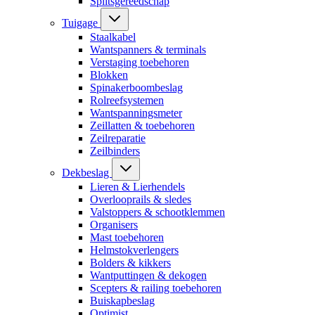
Splitsgereedschap
Tuigage
Staalkabel
Wantspanners & terminals
Verstaging toebehoren
Blokken
Spinakerboombeslag
Rolreefsystemen
Wantspanningsmeter
Zeillatten & toebehoren
Zeilreparatie
Zeilbinders
Dekbeslag
Lieren & Lierhendels
Overlooprails & sledes
Valstoppers & schootklemmen
Organisers
Mast toebehoren
Helmstokverlengers
Bolders & kikkers
Wantputtingen & dekogen
Scepters & railing toebehoren
Buiskapbeslag
Optimist