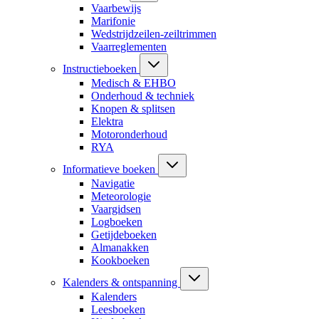
Vaarbewijs
Marifonie
Wedstrijdzeilen-zeiltrimmen
Vaarreglementen
Instructieboeken
Medisch & EHBO
Onderhoud & techniek
Knopen & splitsen
Elektra
Motoronderhoud
RYA
Informatieve boeken
Navigatie
Meteorologie
Vaargidsen
Logboeken
Getijdeboeken
Almanakken
Kookboeken
Kalenders & ontspanning
Kalenders
Leesboeken