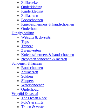
Zeilbroeken
Onderkleding
Kinderkleding
Zeillaarzen
Bootschoenen
Kniebeschermers & handschoenen
Onderhoud
Dinghy sailing
Wetsuits & drysuits
Tops
Trapeze
Zwemvesten
Kniebeschermers & handschoenen
Neopreen schoenen & laarzen
Schoenen & laarzen
Bootschoenen
Zeillaarzen
Sokken
Slippers
Waterschoenen
Onderhoud
Vrijetijd & casual
The Ocean Race
Polo's & shirts
Truien & vesten