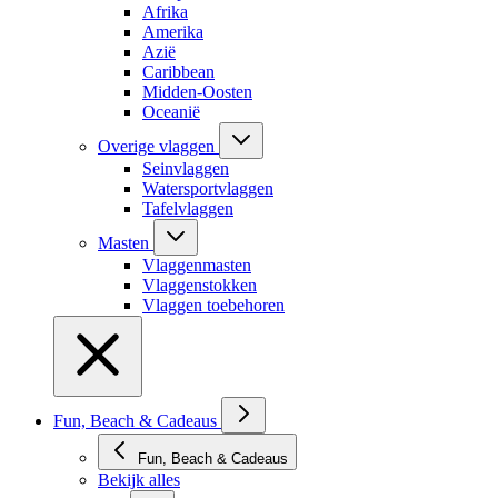
Afrika
Amerika
Azië
Caribbean
Midden-Oosten
Oceanië
Overige vlaggen
Seinvlaggen
Watersportvlaggen
Tafelvlaggen
Masten
Vlaggenmasten
Vlaggenstokken
Vlaggen toebehoren
Fun, Beach & Cadeaus
Fun, Beach & Cadeaus
Bekijk alles