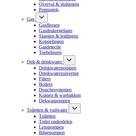
Overval & sluitingen
Popnagels
Gas
Gasflessen
Gasdrukregelaars
Slangen & leidingen
Koppelingen
Gasdetectie
Toebehoren
Dek-& drinkwater
Drinkwaterpompen
Drinkwaterzuivering
Filters
Boilers
Douchesystemen
Kranen & wasbakken
Dekwaspompen
Toiletten & vuilwater
Toiletten
Toilet onderdelen
Lenspompen
Bilgepompen