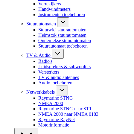
Verrekijkers
Handwindmeters
Instrumenten toebehoren
Stuurautomaten
Stuurwiel stuurautomaten
Helmstok stuurautomaten
Onderdekse stuurautomaten
Stuurautomaat toebehoren
TV & Audio
Radio's
Luidsprekers & subwoofers
Versterkers
TV & audio antennes
Audio toebehoren
Netwerkkabels
Raymarine STNG
NMEA 2000
Raymarine STNG naar ST1
NMEA 2000 naar NMEA 0183
Raymarine RayNet
Motorinformatie