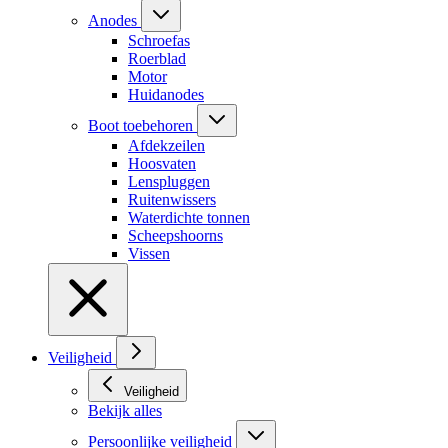
Anodes
Schroefas
Roerblad
Motor
Huidanodes
Boot toebehoren
Afdekzeilen
Hoosvaten
Lenspluggen
Ruitenwissers
Waterdichte tonnen
Scheepshoorns
Vissen
Veiligheid
Veiligheid
Bekijk alles
Persoonlijke veiligheid