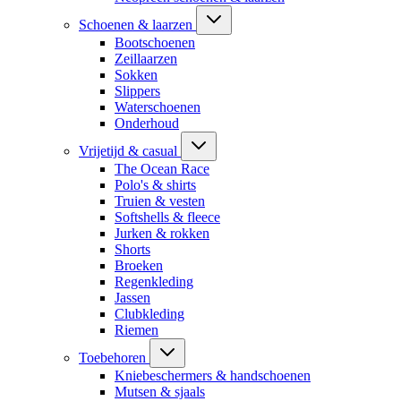
Schoenen & laarzen
Bootschoenen
Zeillaarzen
Sokken
Slippers
Waterschoenen
Onderhoud
Vrijetijd & casual
The Ocean Race
Polo's & shirts
Truien & vesten
Softshells & fleece
Jurken & rokken
Shorts
Broeken
Regenkleding
Jassen
Clubkleding
Riemen
Toebehoren
Kniebeschermers & handschoenen
Mutsen & sjaals