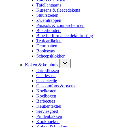
Tafellantaarns
Kussens & fleecedekens
Stuurstoelen
Zwemtrappen
Parasols & zonneschermen
Bekerhouders
Blue Performance dekuitrusting
Teak artikelen
Deurmatten
Bookseats
Scheepsklokken
Koken & kombuis
Drinkflessen
Gasflessen
Gasdetectie
Gascomforts & ovens
Koelkasten
Koelboxen
Barbecues
Keukentextiel
Serviesgoed
Prullenbakken
Kookboeken
Koken & bakken