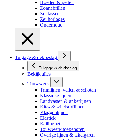
Hoeden & petten
Zonnebrillen
Zeiltassen
Zeilhorloges
Onderhoud
Tuigage & dekbeslag
Tuigage & dekbeslag
Bekijk alles
Touwwerk
Trimlijnen, vallen & schoten
Klassieke lijnen
Landvasten & ankerlijnen
Kite- & windsurflijnen
Vlaggenlijnen
Elastiek
Railingnet
Touwwerk toebehoren
Overige lijnen & takelgaren