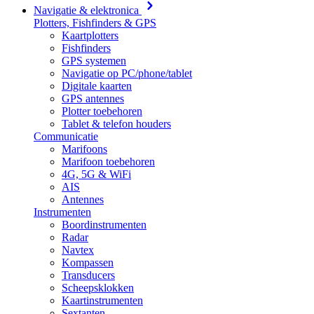
Navigatie & elektronica
Plotters, Fishfinders & GPS
Kaartplotters
Fishfinders
GPS systemen
Navigatie op PC/phone/tablet
Digitale kaarten
GPS antennes
Plotter toebehoren
Tablet & telefon houders
Communicatie
Marifoons
Marifoon toebehoren
4G, 5G & WiFi
AIS
Antennes
Instrumenten
Boordinstrumenten
Radar
Navtex
Kompassen
Transducers
Scheepsklokken
Kaartinstrumenten
Sextanten