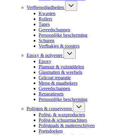
Verfbenodigdheden
Kwasten
Rollers
Tapes
Gereedschappen
Persoonlijke bescherming
Schuren
Verfbakjes & roosters
Epoxy & polyester
Epoxy
Plamuur & vulmiddelen
Glasmatten & weefsels
Gelcoat reparatie
Meng-& maatbekers
Gereedschappen
Reparatiesets
Persoonlijke bescherming
Polijsten & conserveren
Polijst- & waxproducten
Polijst-& schuurmachines
Polijstpads & matteerschijven
Poetsdoeken