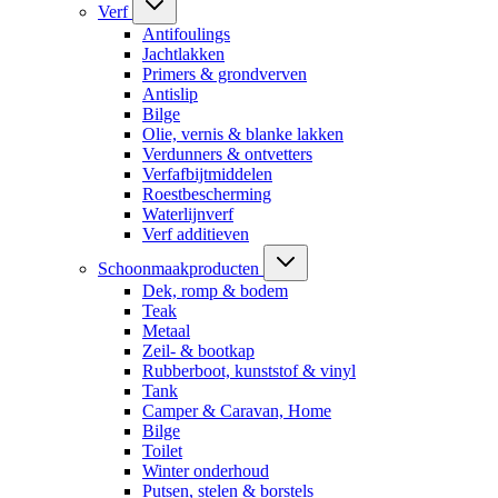
Verf
Antifoulings
Jachtlakken
Primers & grondverven
Antislip
Bilge
Olie, vernis & blanke lakken
Verdunners & ontvetters
Verfafbijtmiddelen
Roestbescherming
Waterlijnverf
Verf additieven
Schoonmaakproducten
Dek, romp & bodem
Teak
Metaal
Zeil- & bootkap
Rubberboot, kunststof & vinyl
Tank
Camper & Caravan, Home
Bilge
Toilet
Winter onderhoud
Putsen, stelen & borstels