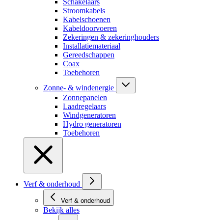
Schakelaars
Stroomkabels
Kabelschoenen
Kabeldoorvoeren
Zekeringen & zekeringhouders
Installatiemateriaal
Gereedschappen
Coax
Toebehoren
Zonne- & windenergie
Zonnepanelen
Laadregelaars
Windgeneratoren
Hydro generatoren
Toebehoren
Verf & onderhoud
Verf & onderhoud
Bekijk alles