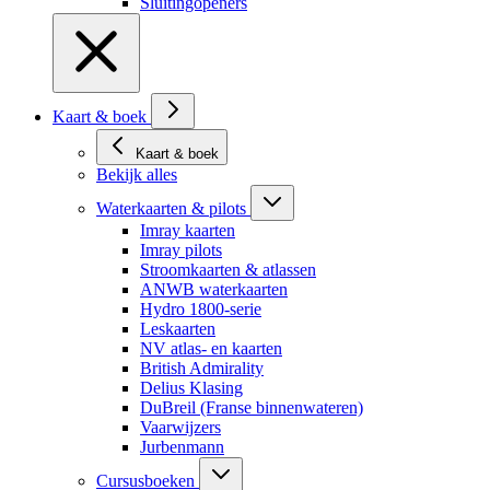
Sluitingopeners
Kaart & boek
Kaart & boek
Bekijk alles
Waterkaarten & pilots
Imray kaarten
Imray pilots
Stroomkaarten & atlassen
ANWB waterkaarten
Hydro 1800-serie
Leskaarten
NV atlas- en kaarten
British Admirality
Delius Klasing
DuBreil (Franse binnenwateren)
Vaarwijzers
Jurbenmann
Cursusboeken