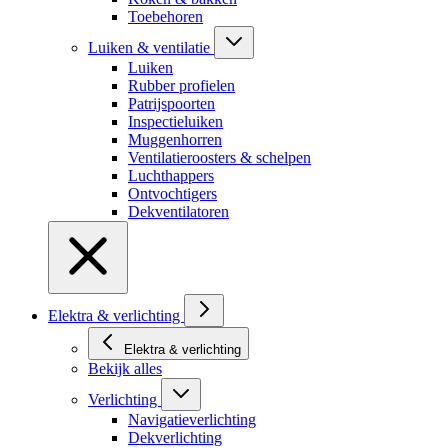
Toebehoren
Luiken & ventilatie
Luiken
Rubber profielen
Patrijspoorten
Inspectieluiken
Muggenhorren
Ventilatieroosters & schelpen
Luchthappers
Ontvochtigers
Dekventilatoren
Elektra & verlichting
Elektra & verlichting
Bekijk alles
Verlichting
Navigatieverlichting
Dekverlichting