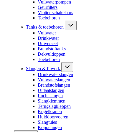
Vuilwaterpompen
Geurfilters
Vlotter schakelaars
Toebehoren
Tanks & toebehoren
Vuilwater
Drinkwater
Universeel
Brandstoftanks
Dekvuldoppen
Toebehoren
Slangen & fitwerk
Drinkwaterslangen
Vuilwaterslangen
Brandstofslangen
Uitlaatslangen
Luchtslangen
Slangklemmen
Terugslagkleppen
Kogelkranen
Huiddoorvoeren
Slangtules
Koppelingen