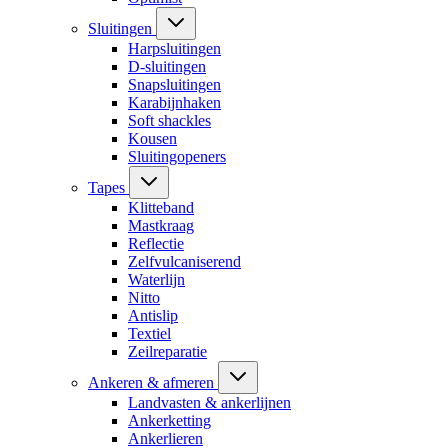
Sluitingen
Harpsluitingen
D-sluitingen
Snapsluitingen
Karabijnhaken
Soft shackles
Kousen
Sluitingopeners
Tapes
Klitteband
Mastkraag
Reflectie
Zelfvulcaniserend
Waterlijn
Nitto
Antislip
Textiel
Zeilreparatie
Ankeren & afmeren
Landvasten & ankerlijnen
Ankerketting
Ankerlieren