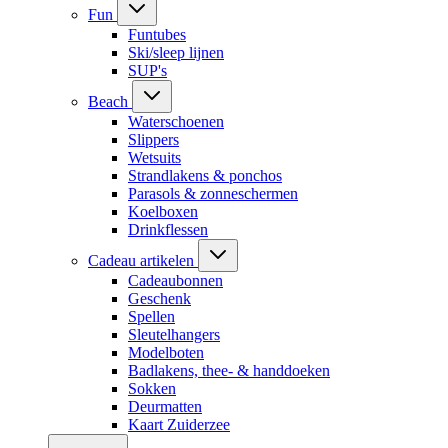
Fun
Funtubes
Ski/sleep lijnen
SUP's
Beach
Waterschoenen
Slippers
Wetsuits
Strandlakens & ponchos
Parasols & zonneschermen
Koelboxen
Drinkflessen
Cadeau artikelen
Cadeaubonnen
Geschenk
Spellen
Sleutelhangers
Modelboten
Badlakens, thee- & handdoeken
Sokken
Deurmatten
Kaart Zuiderzee