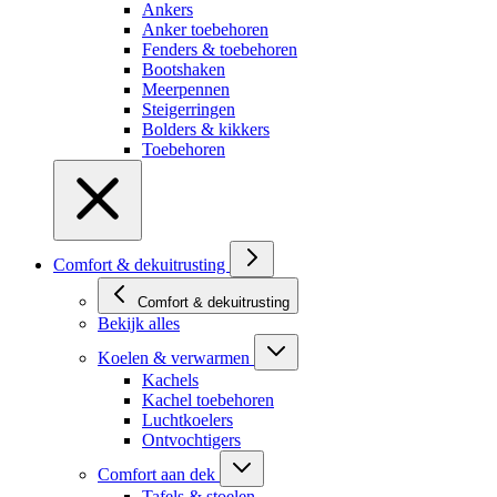
Ankers
Anker toebehoren
Fenders & toebehoren
Bootshaken
Meerpennen
Steigerringen
Bolders & kikkers
Toebehoren
Comfort & dekuitrusting
Comfort & dekuitrusting
Bekijk alles
Koelen & verwarmen
Kachels
Kachel toebehoren
Luchtkoelers
Ontvochtigers
Comfort aan dek
Tafels & stoelen