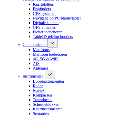
Kaartplotters
Fishfinders
GPS systemen
Navigatie op PC/phone/tablet
Digitale kaarten
GPS antennes
Plotter toebehoren
Tablet & telefon houders
Communicatie
Marifoons
Marifoon toebehoren
4G, 5G & WiFi
AIS
Antennes
Instrumenten
Boordinstrumenten
Radar
Navtex
Kompassen
Transducers
Scheepsklokken
Kaartinstrumenten
Sextanten