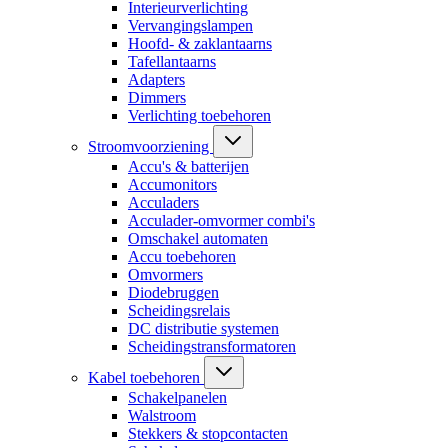
Interieurverlichting
Vervangingslampen
Hoofd- & zaklantaarns
Tafellantaarns
Adapters
Dimmers
Verlichting toebehoren
Stroomvoorziening
Accu's & batterijen
Accumonitors
Acculaders
Acculader-omvormer combi's
Omschakel automaten
Accu toebehoren
Omvormers
Diodebruggen
Scheidingsrelais
DC distributie systemen
Scheidingstransformatoren
Kabel toebehoren
Schakelpanelen
Walstroom
Stekkers & stopcontacten