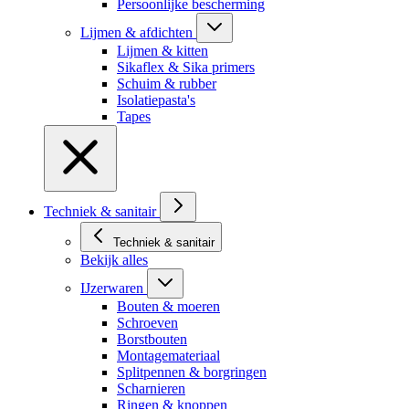
Persoonlijke bescherming
Lijmen & afdichten
Lijmen & kitten
Sikaflex & Sika primers
Schuim & rubber
Isolatiepasta's
Tapes
Techniek & sanitair
Techniek & sanitair
Bekijk alles
IJzerwaren
Bouten & moeren
Schroeven
Borstbouten
Montagemateriaal
Splitpennen & borgringen
Scharnieren
Ringen & knoppen