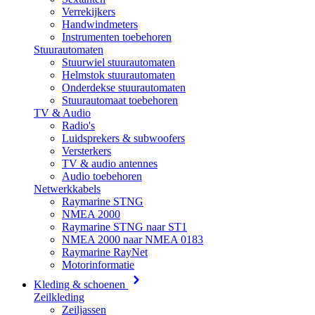
Verrekijkers
Handwindmeters
Instrumenten toebehoren
Stuurautomaten
Stuurwiel stuurautomaten
Helmstok stuurautomaten
Onderdekse stuurautomaten
Stuurautomaat toebehoren
TV & Audio
Radio's
Luidsprekers & subwoofers
Versterkers
TV & audio antennes
Audio toebehoren
Netwerkkabels
Raymarine STNG
NMEA 2000
Raymarine STNG naar ST1
NMEA 2000 naar NMEA 0183
Raymarine RayNet
Motorinformatie
Kleding & schoenen
Zeilkleding
Zeiljassen