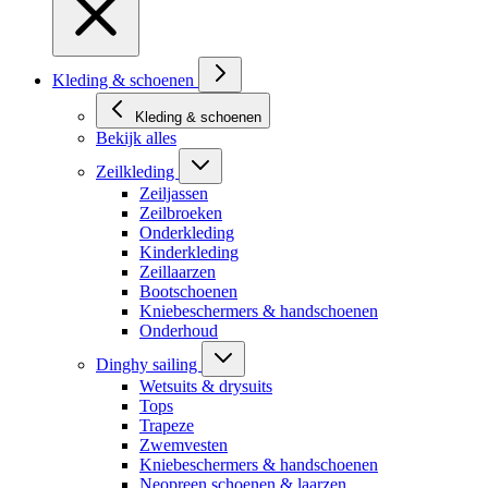
Kleding & schoenen
Kleding & schoenen
Bekijk alles
Zeilkleding
Zeiljassen
Zeilbroeken
Onderkleding
Kinderkleding
Zeillaarzen
Bootschoenen
Kniebeschermers & handschoenen
Onderhoud
Dinghy sailing
Wetsuits & drysuits
Tops
Trapeze
Zwemvesten
Kniebeschermers & handschoenen
Neopreen schoenen & laarzen