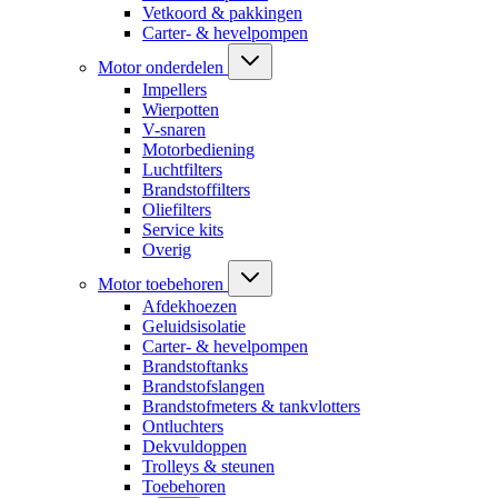
Vetkoord & pakkingen
Carter- & hevelpompen
Motor onderdelen
Impellers
Wierpotten
V-snaren
Motorbediening
Luchtfilters
Brandstoffilters
Oliefilters
Service kits
Overig
Motor toebehoren
Afdekhoezen
Geluidsisolatie
Carter- & hevelpompen
Brandstoftanks
Brandstofslangen
Brandstofmeters & tankvlotters
Ontluchters
Dekvuldoppen
Trolleys & steunen
Toebehoren