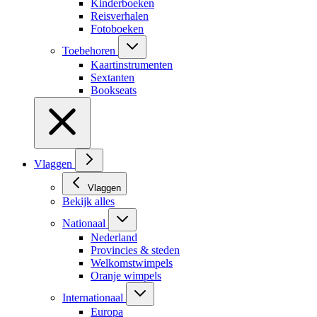
Kinderboeken
Reisverhalen
Fotoboeken
Toebehoren
Kaartinstrumenten
Sextanten
Bookseats
Vlaggen
Vlaggen
Bekijk alles
Nationaal
Nederland
Provincies & steden
Welkomstwimpels
Oranje wimpels
Internationaal
Europa