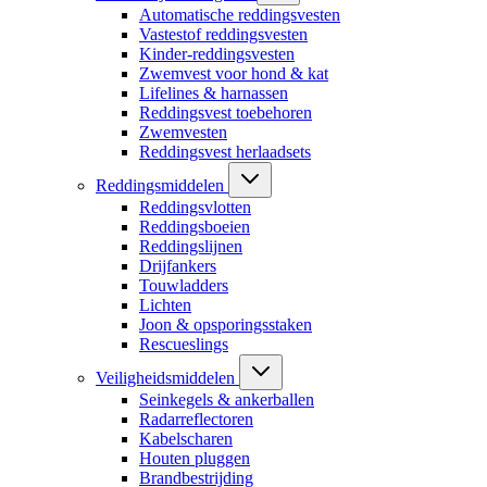
Automatische reddingsvesten
Vastestof reddingsvesten
Kinder-reddingsvesten
Zwemvest voor hond & kat
Lifelines & harnassen
Reddingsvest toebehoren
Zwemvesten
Reddingsvest herlaadsets
Reddingsmiddelen
Reddingsvlotten
Reddingsboeien
Reddingslijnen
Drijfankers
Touwladders
Lichten
Joon & opsporingsstaken
Rescueslings
Veiligheidsmiddelen
Seinkegels & ankerballen
Radarreflectoren
Kabelscharen
Houten pluggen
Brandbestrijding