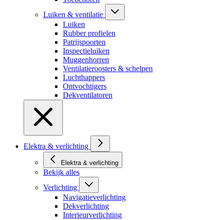
Luiken & ventilatie
Luiken
Rubber profielen
Patrijspoorten
Inspectieluiken
Muggenhorren
Ventilatieroosters & schelpen
Luchthappers
Ontvochtigers
Dekventilatoren
Elektra & verlichting
Elektra & verlichting
Bekijk alles
Verlichting
Navigatieverlichting
Dekverlichting
Interieurverlichting