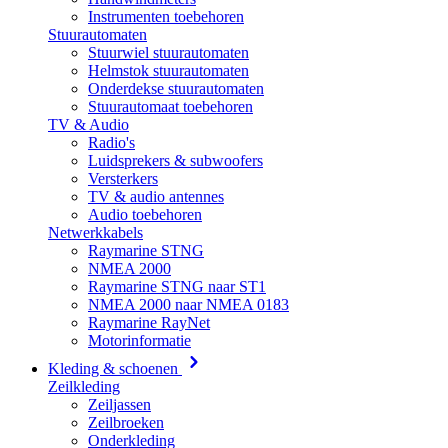
Instrumenten toebehoren
Stuurautomaten
Stuurwiel stuurautomaten
Helmstok stuurautomaten
Onderdekse stuurautomaten
Stuurautomaat toebehoren
TV & Audio
Radio's
Luidsprekers & subwoofers
Versterkers
TV & audio antennes
Audio toebehoren
Netwerkkabels
Raymarine STNG
NMEA 2000
Raymarine STNG naar ST1
NMEA 2000 naar NMEA 0183
Raymarine RayNet
Motorinformatie
Kleding & schoenen
Zeilkleding
Zeiljassen
Zeilbroeken
Onderkleding