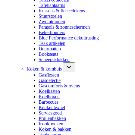
Tafellantaarns
Kussens & fleecedekens
Stuurstoelen
Zwemtrappen
Parasols & zonneschermen
Bekerhouders
Blue Performance dekuitrusting
Teak artikelen
Deurmatten
Bookseats
Scheepsklokken
Koken & kombuis
Gasflessen
Gasdetectie
Gascomforts & ovens
Koelkasten
Koelboxen
Barbecues
Keukentextiel
Serviesgoed
Prullenbakken
Kookboeken
Koken & bakken
Toebehoren