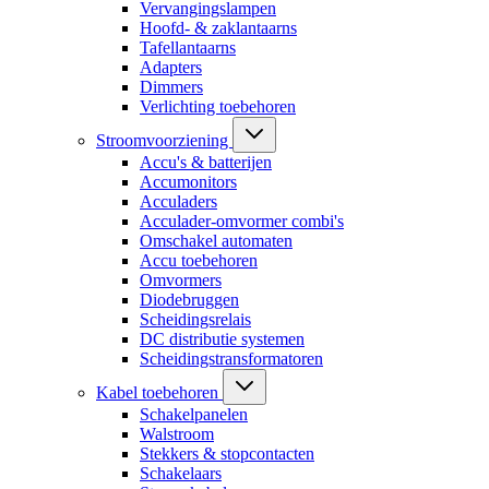
Vervangingslampen
Hoofd- & zaklantaarns
Tafellantaarns
Adapters
Dimmers
Verlichting toebehoren
Stroomvoorziening
Accu's & batterijen
Accumonitors
Acculaders
Acculader-omvormer combi's
Omschakel automaten
Accu toebehoren
Omvormers
Diodebruggen
Scheidingsrelais
DC distributie systemen
Scheidingstransformatoren
Kabel toebehoren
Schakelpanelen
Walstroom
Stekkers & stopcontacten
Schakelaars