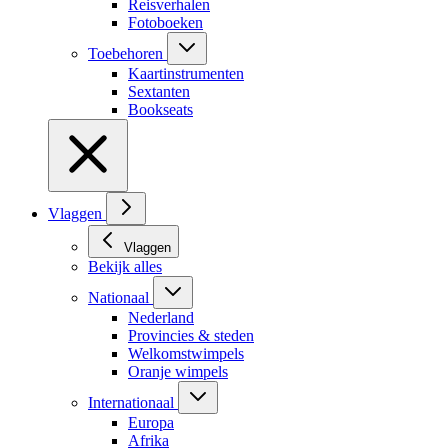
Reisverhalen
Fotoboeken
Toebehoren
Kaartinstrumenten
Sextanten
Bookseats
Vlaggen
Vlaggen
Bekijk alles
Nationaal
Nederland
Provincies & steden
Welkomstwimpels
Oranje wimpels
Internationaal
Europa
Afrika