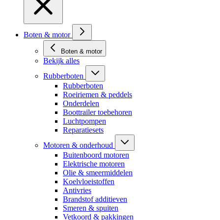
Boten & motor
Boten & motor
Bekijk alles
Rubberboten
Rubberboten
Roeiriemen & peddels
Onderdelen
Boottrailer toebehoren
Luchtpompen
Reparatiesets
Motoren & onderhoud
Buitenboord motoren
Elektrische motoren
Olie & smeermiddelen
Koelvloeistoffen
Antivries
Brandstof additieven
Smeren & spuiten
Vetkoord & pakkingen