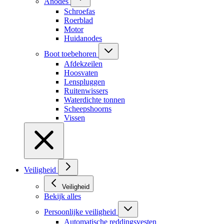
Anodes
Schroefas
Roerblad
Motor
Huidanodes
Boot toebehoren
Afdekzeilen
Hoosvaten
Lenspluggen
Ruitenwissers
Waterdichte tonnen
Scheepshoorns
Vissen
Veiligheid
Veiligheid
Bekijk alles
Persoonlijke veiligheid
Automatische reddingsvesten