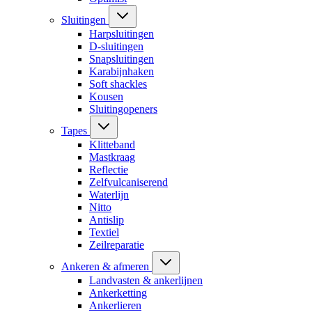
Sluitingen
Harpsluitingen
D-sluitingen
Snapsluitingen
Karabijnhaken
Soft shackles
Kousen
Sluitingopeners
Tapes
Klitteband
Mastkraag
Reflectie
Zelfvulcaniserend
Waterlijn
Nitto
Antislip
Textiel
Zeilreparatie
Ankeren & afmeren
Landvasten & ankerlijnen
Ankerketting
Ankerlieren