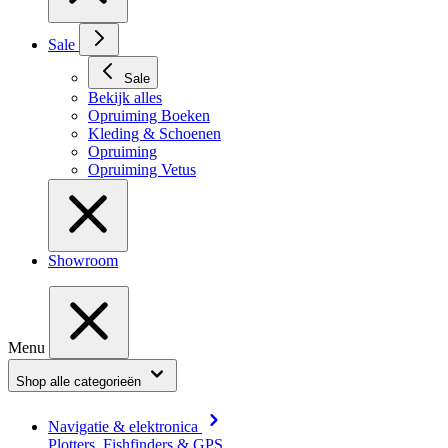
Sale
Sale
Bekijk alles
Opruiming Boeken
Kleding & Schoenen
Opruiming
Opruiming Vetus
Showroom
Menu
Shop alle categorieën
Navigatie & elektronica
Plotters, Fishfinders & GPS