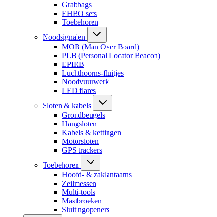
Grabbags
EHBO sets
Toebehoren
Noodsignalen
MOB (Man Over Board)
PLB (Personal Locator Beacon)
EPIRB
Luchthoorns-fluitjes
Noodvuurwerk
LED flares
Sloten & kabels
Grondbeugels
Hangsloten
Kabels & kettingen
Motorsloten
GPS trackers
Toebehoren
Hoofd- & zaklantaarns
Zeilmessen
Multi-tools
Mastbroeken
Sluitingopeners