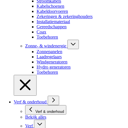
Stroomkabels
Kabelschoenen
Kabeldoorvoeren
Zekeringen & zekeringhouders
Installatiemateriaal
Gereedschappen
Coax
Toebehoren
Zonne- & windenergie
Zonnepanelen
Laadregelaars
Windgeneratoren
Hydro generatoren
Toebehoren
Verf & onderhoud
Verf & onderhoud
Bekijk alles
Verf