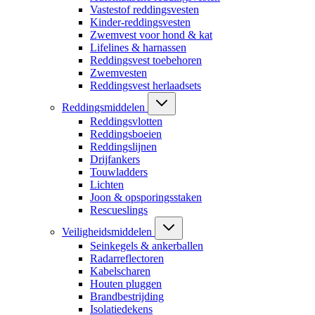
Vastestof reddingsvesten
Kinder-reddingsvesten
Zwemvest voor hond & kat
Lifelines & harnassen
Reddingsvest toebehoren
Zwemvesten
Reddingsvest herlaadsets
Reddingsmiddelen
Reddingsvlotten
Reddingsboeien
Reddingslijnen
Drijfankers
Touwladders
Lichten
Joon & opsporingsstaken
Rescueslings
Veiligheidsmiddelen
Seinkegels & ankerballen
Radarreflectoren
Kabelscharen
Houten pluggen
Brandbestrijding
Isolatiedekens