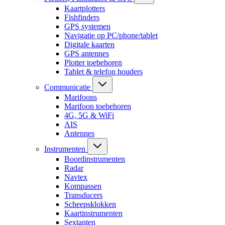
Kaartplotters
Fishfinders
GPS systemen
Navigatie op PC/phone/tablet
Digitale kaarten
GPS antennes
Plotter toebehoren
Tablet & telefon houders
Communicatie
Marifoons
Marifoon toebehoren
4G, 5G & WiFi
AIS
Antennes
Instrumenten
Boordinstrumenten
Radar
Navtex
Kompassen
Transducers
Scheepsklokken
Kaartinstrumenten
Sextanten