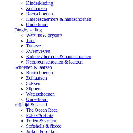
Kinderkleding
Zeillaarzen
Bootschoenen
Kniebeschermers & handschoenen
Onderhoud
Dinghy sailing
Wetsuits & drysuits
Tops
Trapeze
Zwemvesten
Kniebeschermers & handschoenen
Neopreen schoenen & laarzen
Schoenen & laarzen
Bootschoenen
Zeillaarzen
Sokken
Slippers
Waterschoenen
Onderhoud
Vrijetijd & casual
The Ocean Race
Polo's & shirts
Truien & vesten
Softshells & fleece
Jurken & rokken