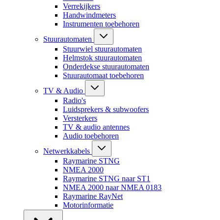
Verrekijkers
Handwindmeters
Instrumenten toebehoren
Stuurautomaten
Stuurwiel stuurautomaten
Helmstok stuurautomaten
Onderdekse stuurautomaten
Stuurautomaat toebehoren
TV & Audio
Radio's
Luidsprekers & subwoofers
Versterkers
TV & audio antennes
Audio toebehoren
Netwerkkabels
Raymarine STNG
NMEA 2000
Raymarine STNG naar ST1
NMEA 2000 naar NMEA 0183
Raymarine RayNet
Motorinformatie