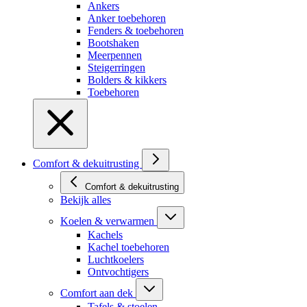
Ankers
Anker toebehoren
Fenders & toebehoren
Bootshaken
Meerpennen
Steigerringen
Bolders & kikkers
Toebehoren
Comfort & dekuitrusting
Comfort & dekuitrusting
Bekijk alles
Koelen & verwarmen
Kachels
Kachel toebehoren
Luchtkoelers
Ontvochtigers
Comfort aan dek
Tafels & stoelen