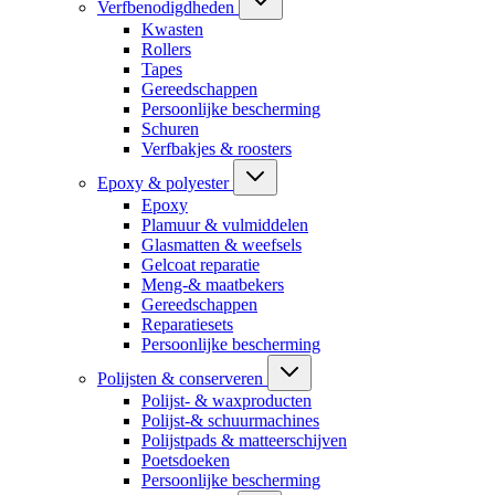
Verfbenodigdheden
Kwasten
Rollers
Tapes
Gereedschappen
Persoonlijke bescherming
Schuren
Verfbakjes & roosters
Epoxy & polyester
Epoxy
Plamuur & vulmiddelen
Glasmatten & weefsels
Gelcoat reparatie
Meng-& maatbekers
Gereedschappen
Reparatiesets
Persoonlijke bescherming
Polijsten & conserveren
Polijst- & waxproducten
Polijst-& schuurmachines
Polijstpads & matteerschijven
Poetsdoeken
Persoonlijke bescherming