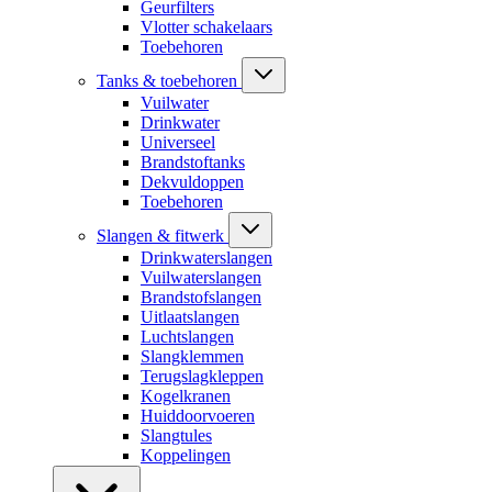
Geurfilters
Vlotter schakelaars
Toebehoren
Tanks & toebehoren
Vuilwater
Drinkwater
Universeel
Brandstoftanks
Dekvuldoppen
Toebehoren
Slangen & fitwerk
Drinkwaterslangen
Vuilwaterslangen
Brandstofslangen
Uitlaatslangen
Luchtslangen
Slangklemmen
Terugslagkleppen
Kogelkranen
Huiddoorvoeren
Slangtules
Koppelingen