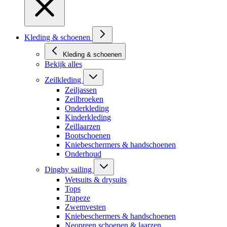
Kleding & schoenen
Kleding & schoenen
Bekijk alles
Zeilkleding
Zeiljassen
Zeilbroeken
Onderkleding
Kinderkleding
Zeillaarzen
Bootschoenen
Kniebeschermers & handschoenen
Onderhoud
Dinghy sailing
Wetsuits & drysuits
Tops
Trapeze
Zwemvesten
Kniebeschermers & handschoenen
Neopreen schoenen & laarzen