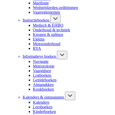
Marifonie
Wedstrijdzeilen-zeiltrimmen
Vaarreglementen
Instructieboeken
Medisch & EHBO
Onderhoud & techniek
Knopen & splitsen
Elektra
Motoronderhoud
RYA
Informatieve boeken
Navigatie
Meteorologie
Vaargidsen
Logboeken
Getijdeboeken
Almanakken
Kookboeken
Kalenders & ontspanning
Kalenders
Leesboeken
Kinderboeken