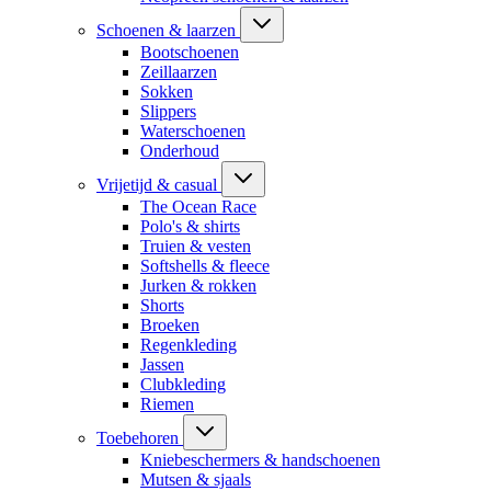
Schoenen & laarzen
Bootschoenen
Zeillaarzen
Sokken
Slippers
Waterschoenen
Onderhoud
Vrijetijd & casual
The Ocean Race
Polo's & shirts
Truien & vesten
Softshells & fleece
Jurken & rokken
Shorts
Broeken
Regenkleding
Jassen
Clubkleding
Riemen
Toebehoren
Kniebeschermers & handschoenen
Mutsen & sjaals