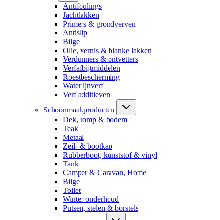
Antifoulings
Jachtlakken
Primers & grondverven
Antislip
Bilge
Olie, vernis & blanke lakken
Verdunners & ontvetters
Verfafbijtmiddelen
Roestbescherming
Waterlijnverf
Verf additieven
Schoonmaakproducten
Dek, romp & bodem
Teak
Metaal
Zeil- & bootkap
Rubberboot, kunststof & vinyl
Tank
Camper & Caravan, Home
Bilge
Toilet
Winter onderhoud
Putsen, stelen & borstels