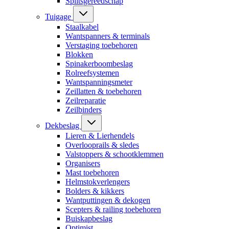
Splitsgereedschap
Tuigage
Staalkabel
Wantspanners & terminals
Verstaging toebehoren
Blokken
Spinakerboombeslag
Rolreefsystemen
Wantspanningsmeter
Zeillatten & toebehoren
Zeilreparatie
Zeilbinders
Dekbeslag
Lieren & Lierhendels
Overlooprails & sledes
Valstoppers & schootklemmen
Organisers
Mast toebehoren
Helmstokverlengers
Bolders & kikkers
Wantputtingen & dekogen
Scepters & railing toebehoren
Buiskapbeslag
Optimist