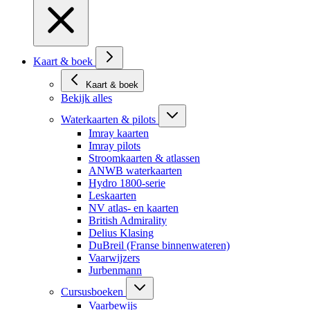
Kaart & boek
Kaart & boek
Bekijk alles
Waterkaarten & pilots
Imray kaarten
Imray pilots
Stroomkaarten & atlassen
ANWB waterkaarten
Hydro 1800-serie
Leskaarten
NV atlas- en kaarten
British Admirality
Delius Klasing
DuBreil (Franse binnenwateren)
Vaarwijzers
Jurbenmann
Cursusboeken
Vaarbewijs