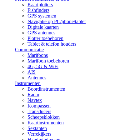
Kaartplotters
Fishfinders
GPS systemen
Navigatie op PC/phone/tablet
Digitale kaarten
GPS antennes
Plotter toebehoren
Tablet & telefon houders
Communicatie
Marifoons
Marifoon toebehoren
4G, 5G & WiFi
AIS
Antennes
Instrumenten
Boordinstrumenten
Radar
Navtex
Kompassen
Transducers
Scheepsklokken
Kaartinstrumenten
Sextanten
Verrekijkers
Handwindmeters