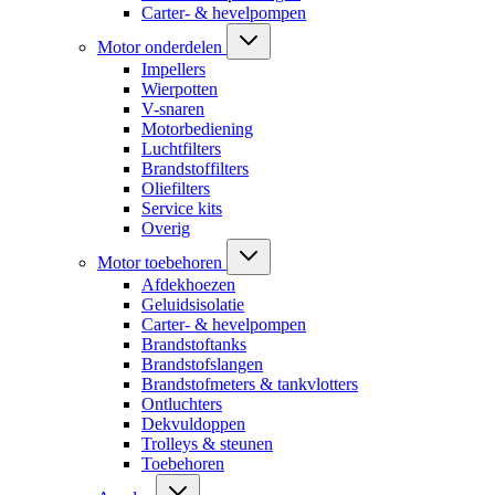
Carter- & hevelpompen
Motor onderdelen
Impellers
Wierpotten
V-snaren
Motorbediening
Luchtfilters
Brandstoffilters
Oliefilters
Service kits
Overig
Motor toebehoren
Afdekhoezen
Geluidsisolatie
Carter- & hevelpompen
Brandstoftanks
Brandstofslangen
Brandstofmeters & tankvlotters
Ontluchters
Dekvuldoppen
Trolleys & steunen
Toebehoren