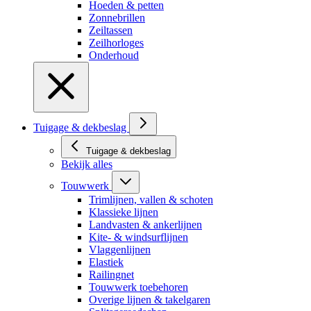
Hoeden & petten
Zonnebrillen
Zeiltassen
Zeilhorloges
Onderhoud
Tuigage & dekbeslag
Tuigage & dekbeslag
Bekijk alles
Touwwerk
Trimlijnen, vallen & schoten
Klassieke lijnen
Landvasten & ankerlijnen
Kite- & windsurflijnen
Vlaggenlijnen
Elastiek
Railingnet
Touwwerk toebehoren
Overige lijnen & takelgaren