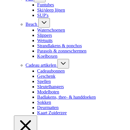
Funtubes
Ski/sleep lijnen
SUP's
Beach
Waterschoenen
Slippers
Wetsuits
Strandlakens & ponchos
Parasols & zonneschermen
Koelboxen
Cadeau artikelen
Cadeaubonnen
Geschenk
Spellen
Sleutelhangers
Modelboten
Badlakens, thee- & handdoeken
Sokken
Deurmatten
Kaart Zuiderzee