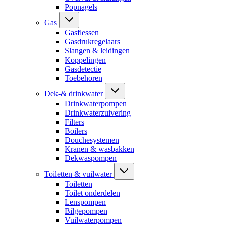
Popnagels
Gas
Gasflessen
Gasdrukregelaars
Slangen & leidingen
Koppelingen
Gasdetectie
Toebehoren
Dek-& drinkwater
Drinkwaterpompen
Drinkwaterzuivering
Filters
Boilers
Douchesystemen
Kranen & wasbakken
Dekwaspompen
Toiletten & vuilwater
Toiletten
Toilet onderdelen
Lenspompen
Bilgepompen
Vuilwaterpompen