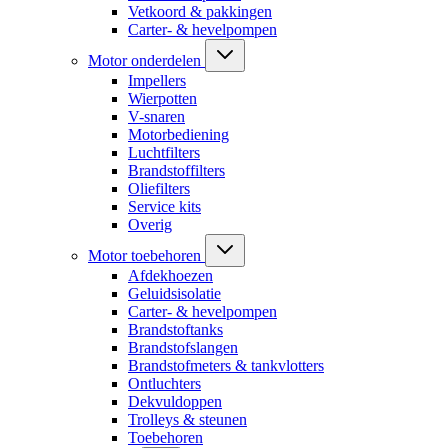
Vetkoord & pakkingen
Carter- & hevelpompen
Motor onderdelen
Impellers
Wierpotten
V-snaren
Motorbediening
Luchtfilters
Brandstoffilters
Oliefilters
Service kits
Overig
Motor toebehoren
Afdekhoezen
Geluidsisolatie
Carter- & hevelpompen
Brandstoftanks
Brandstofslangen
Brandstofmeters & tankvlotters
Ontluchters
Dekvuldoppen
Trolleys & steunen
Toebehoren