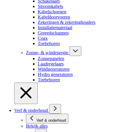
Schakelaars
Stroomkabels
Kabelschoenen
Kabeldoorvoeren
Zekeringen & zekeringhouders
Installatiemateriaal
Gereedschappen
Coax
Toebehoren
Zonne- & windenergie
Zonnepanelen
Laadregelaars
Windgeneratoren
Hydro generatoren
Toebehoren
Verf & onderhoud
Verf & onderhoud
Bekijk alles