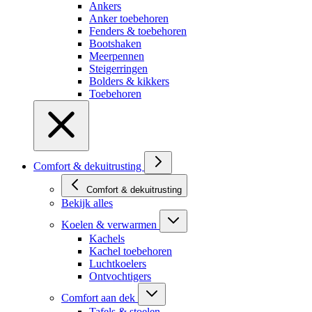
Ankers
Anker toebehoren
Fenders & toebehoren
Bootshaken
Meerpennen
Steigerringen
Bolders & kikkers
Toebehoren
Comfort & dekuitrusting
Comfort & dekuitrusting
Bekijk alles
Koelen & verwarmen
Kachels
Kachel toebehoren
Luchtkoelers
Ontvochtigers
Comfort aan dek
Tafels & stoelen