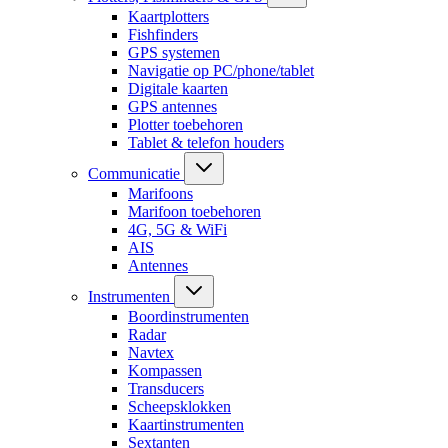
Kaartplotters
Fishfinders
GPS systemen
Navigatie op PC/phone/tablet
Digitale kaarten
GPS antennes
Plotter toebehoren
Tablet & telefon houders
Communicatie
Marifoons
Marifoon toebehoren
4G, 5G & WiFi
AIS
Antennes
Instrumenten
Boordinstrumenten
Radar
Navtex
Kompassen
Transducers
Scheepsklokken
Kaartinstrumenten
Sextanten