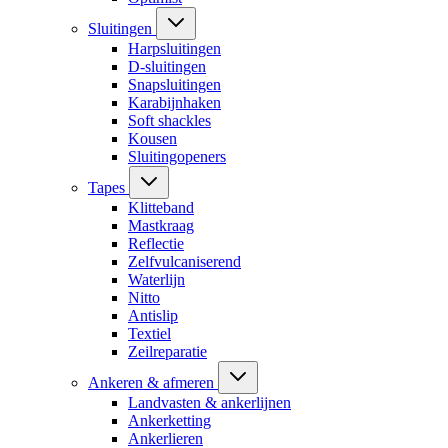
Sluitingen
Harpsluitingen
D-sluitingen
Snapsluitingen
Karabijnhaken
Soft shackles
Kousen
Sluitingopeners
Tapes
Klitteband
Mastkraag
Reflectie
Zelfvulcaniserend
Waterlijn
Nitto
Antislip
Textiel
Zeilreparatie
Ankeren & afmeren
Landvasten & ankerlijnen
Ankerketting
Ankerlieren