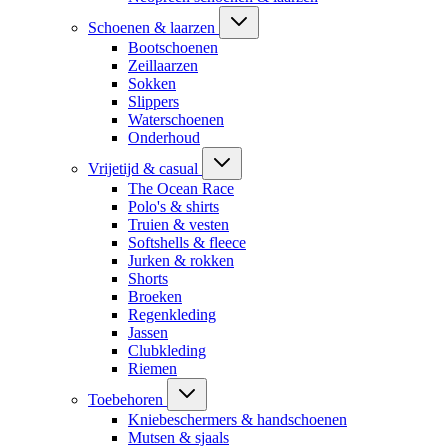
Schoenen & laarzen
Bootschoenen
Zeillaarzen
Sokken
Slippers
Waterschoenen
Onderhoud
Vrijetijd & casual
The Ocean Race
Polo's & shirts
Truien & vesten
Softshells & fleece
Jurken & rokken
Shorts
Broeken
Regenkleding
Jassen
Clubkleding
Riemen
Toebehoren
Kniebeschermers & handschoenen
Mutsen & sjaals