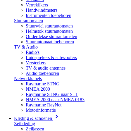
Verrekijkers
Handwindmeters
Instrumenten toebehoren
Stuurautomaten
Stuurwiel stuurautomaten
Helmstok stuurautomaten
Onderdekse stuurautomaten
Stuurautomaat toebehoren
TV & Audio
Radio's
Luidsprekers & subwoofers
Versterkers
TV & audio antennes
Audio toebehoren
Netwerkkabels
Raymarine STNG
NMEA 2000
Raymarine STNG naar ST1
NMEA 2000 naar NMEA 0183
Raymarine RayNet
Motorinformatie
Kleding & schoenen
Zeilkleding
Zeiljassen