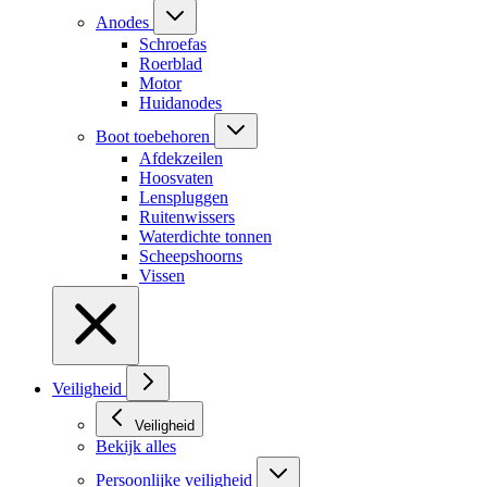
Anodes
Schroefas
Roerblad
Motor
Huidanodes
Boot toebehoren
Afdekzeilen
Hoosvaten
Lenspluggen
Ruitenwissers
Waterdichte tonnen
Scheepshoorns
Vissen
Veiligheid
Veiligheid
Bekijk alles
Persoonlijke veiligheid