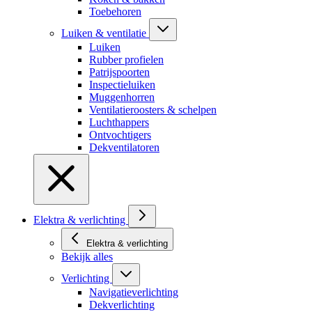
Toebehoren
Luiken & ventilatie
Luiken
Rubber profielen
Patrijspoorten
Inspectieluiken
Muggenhorren
Ventilatieroosters & schelpen
Luchthappers
Ontvochtigers
Dekventilatoren
Elektra & verlichting
Elektra & verlichting
Bekijk alles
Verlichting
Navigatieverlichting
Dekverlichting