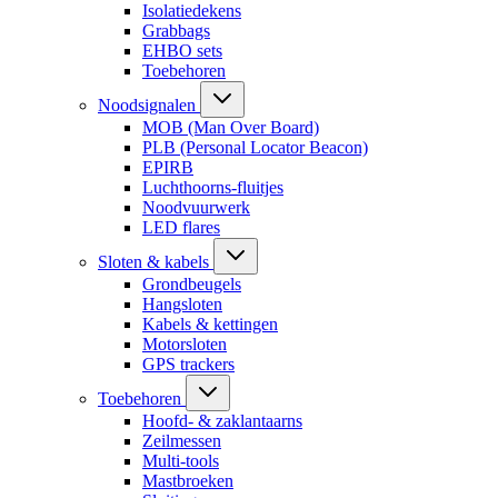
Isolatiedekens
Grabbags
EHBO sets
Toebehoren
Noodsignalen
MOB (Man Over Board)
PLB (Personal Locator Beacon)
EPIRB
Luchthoorns-fluitjes
Noodvuurwerk
LED flares
Sloten & kabels
Grondbeugels
Hangsloten
Kabels & kettingen
Motorsloten
GPS trackers
Toebehoren
Hoofd- & zaklantaarns
Zeilmessen
Multi-tools
Mastbroeken