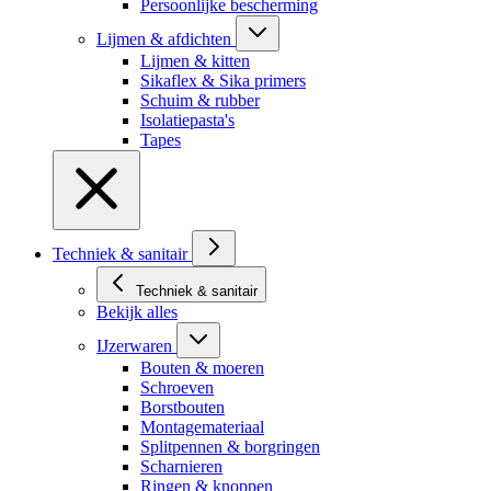
Persoonlijke bescherming
Lijmen & afdichten
Lijmen & kitten
Sikaflex & Sika primers
Schuim & rubber
Isolatiepasta's
Tapes
Techniek & sanitair
Techniek & sanitair
Bekijk alles
IJzerwaren
Bouten & moeren
Schroeven
Borstbouten
Montagemateriaal
Splitpennen & borgringen
Scharnieren
Ringen & knoppen