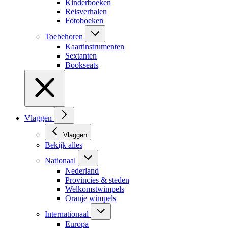
Kinderboeken
Reisverhalen
Fotoboeken
Toebehoren
Kaartinstrumenten
Sextanten
Bookseats
Vlaggen
Vlaggen
Bekijk alles
Nationaal
Nederland
Provincies & steden
Welkomstwimpels
Oranje wimpels
Internationaal
Europa