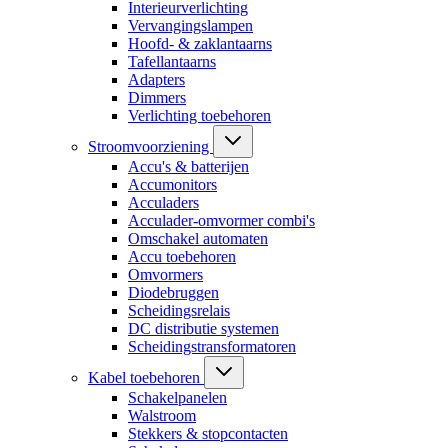
Interieurverlichting
Vervangingslampen
Hoofd- & zaklantaarns
Tafellantaarns
Adapters
Dimmers
Verlichting toebehoren
Stroomvoorziening
Accu's & batterijen
Accumonitors
Acculaders
Acculader-omvormer combi's
Omschakel automaten
Accu toebehoren
Omvormers
Diodebruggen
Scheidingsrelais
DC distributie systemen
Scheidingstransformatoren
Kabel toebehoren
Schakelpanelen
Walstroom
Stekkers & stopcontacten