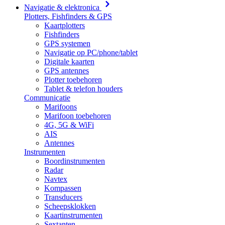
Navigatie & elektronica
Plotters, Fishfinders & GPS
Kaartplotters
Fishfinders
GPS systemen
Navigatie op PC/phone/tablet
Digitale kaarten
GPS antennes
Plotter toebehoren
Tablet & telefon houders
Communicatie
Marifoons
Marifoon toebehoren
4G, 5G & WiFi
AIS
Antennes
Instrumenten
Boordinstrumenten
Radar
Navtex
Kompassen
Transducers
Scheepsklokken
Kaartinstrumenten
Sextanten