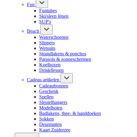
Fun
Funtubes
Ski/sleep lijnen
SUP's
Beach
Waterschoenen
Slippers
Wetsuits
Strandlakens & ponchos
Parasols & zonneschermen
Koelboxen
Drinkflessen
Cadeau artikelen
Cadeaubonnen
Geschenk
Spellen
Sleutelhangers
Modelboten
Badlakens, thee- & handdoeken
Sokken
Deurmatten
Kaart Zuiderzee