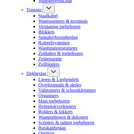
Splitsgereedschap
Tuigage
Staalkabel
Wantspanners & terminals
Verstaging toebehoren
Blokken
Spinakerboombeslag
Rolreefsystemen
Wantspanningsmeter
Zeillatten & toebehoren
Zeilreparatie
Zeilbinders
Dekbeslag
Lieren & Lierhendels
Overlooprails & sledes
Valstoppers & schootklemmen
Organisers
Mast toebehoren
Helmstokverlengers
Bolders & kikkers
Wantputtingen & dekogen
Scepters & railing toebehoren
Buiskapbeslag
Optimist