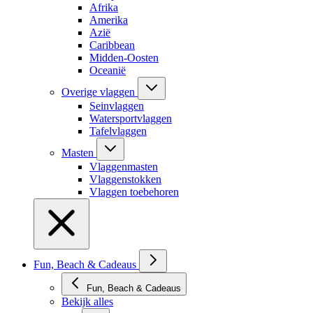
Afrika
Amerika
Azië
Caribbean
Midden-Oosten
Oceanië
Overige vlaggen
Seinvlaggen
Watersportvlaggen
Tafelvlaggen
Masten
Vlaggenmasten
Vlaggenstokken
Vlaggen toebehoren
Fun, Beach & Cadeaus
Fun, Beach & Cadeaus
Bekijk alles