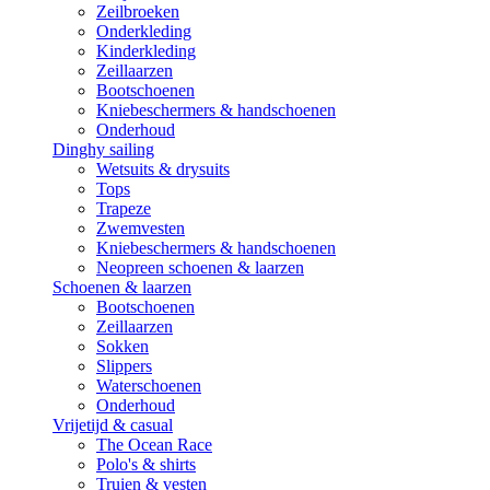
Zeilbroeken
Onderkleding
Kinderkleding
Zeillaarzen
Bootschoenen
Kniebeschermers & handschoenen
Onderhoud
Dinghy sailing
Wetsuits & drysuits
Tops
Trapeze
Zwemvesten
Kniebeschermers & handschoenen
Neopreen schoenen & laarzen
Schoenen & laarzen
Bootschoenen
Zeillaarzen
Sokken
Slippers
Waterschoenen
Onderhoud
Vrijetijd & casual
The Ocean Race
Polo's & shirts
Truien & vesten