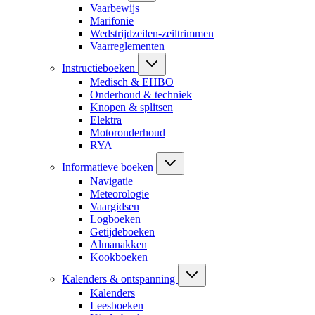
Vaarbewijs
Marifonie
Wedstrijdzeilen-zeiltrimmen
Vaarreglementen
Instructieboeken
Medisch & EHBO
Onderhoud & techniek
Knopen & splitsen
Elektra
Motoronderhoud
RYA
Informatieve boeken
Navigatie
Meteorologie
Vaargidsen
Logboeken
Getijdeboeken
Almanakken
Kookboeken
Kalenders & ontspanning
Kalenders
Leesboeken