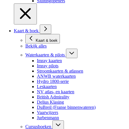
Sluitingopeners
Kaart & boek
Kaart & boek
Bekijk alles
Waterkaarten & pilots
Imray kaarten
Imray pilots
Stroomkaarten & atlassen
ANWB waterkaarten
Hydro 1800-serie
Leskaarten
NV atlas- en kaarten
British Admirality
Delius Klasing
DuBreil (Franse binnenwateren)
Vaarwijzers
Jurbenmann
Cursusboeken