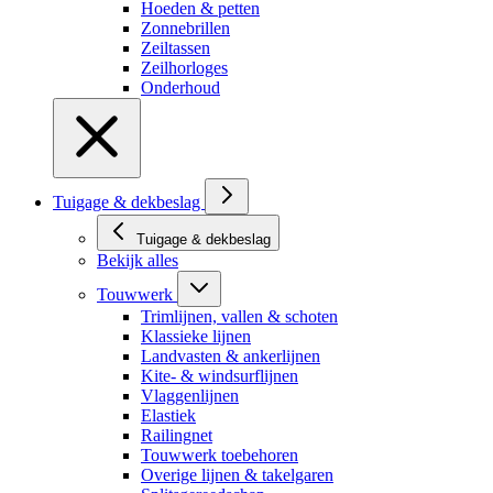
Hoeden & petten
Zonnebrillen
Zeiltassen
Zeilhorloges
Onderhoud
Tuigage & dekbeslag
Tuigage & dekbeslag
Bekijk alles
Touwwerk
Trimlijnen, vallen & schoten
Klassieke lijnen
Landvasten & ankerlijnen
Kite- & windsurflijnen
Vlaggenlijnen
Elastiek
Railingnet
Touwwerk toebehoren
Overige lijnen & takelgaren