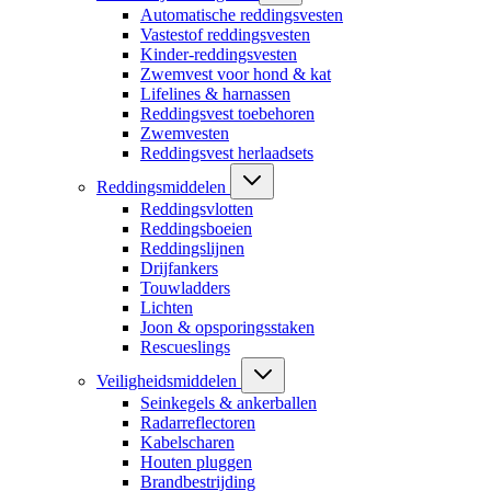
Automatische reddingsvesten
Vastestof reddingsvesten
Kinder-reddingsvesten
Zwemvest voor hond & kat
Lifelines & harnassen
Reddingsvest toebehoren
Zwemvesten
Reddingsvest herlaadsets
Reddingsmiddelen
Reddingsvlotten
Reddingsboeien
Reddingslijnen
Drijfankers
Touwladders
Lichten
Joon & opsporingsstaken
Rescueslings
Veiligheidsmiddelen
Seinkegels & ankerballen
Radarreflectoren
Kabelscharen
Houten pluggen
Brandbestrijding