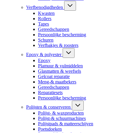
Verfbenodigdheden
Kwasten
Rollers
Tapes
Gereedschappen
Persoonlijke bescherming
Schuren
Verfbakjes & roosters
Epoxy & polyester
Epoxy
Plamuur & vulmiddelen
Glasmatten & weefsels
Gelcoat reparatie
Meng-& maatbekers
Gereedschappen
Reparatiesets
Persoonlijke bescherming
Polijsten & conserveren
Polijst- & waxproducten
Polijst-& schuurmachines
Polijstpads & matteerschijven
Poetsdoeken