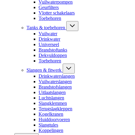
Vuilwaterpompen
Geurfilters
Vlotter schakelaars
Toebehoren
Tanks & toebehoren
Vuilwater
Drinkwater
Universeel
Brandstoftanks
Dekvuldoppen
Toebehoren
Slangen & fitwerk
Drinkwaterslangen
Vuilwaterslangen
Brandstofslangen
Uitlaatslangen
Luchtslangen
Slangklemmen
Terugslagkleppen
Kogelkranen
Huiddoorvoeren
Slangtules
Koppelingen