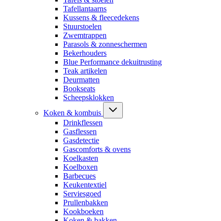
Tafellantaarns
Kussens & fleecedekens
Stuurstoelen
Zwemtrappen
Parasols & zonneschermen
Bekerhouders
Blue Performance dekuitrusting
Teak artikelen
Deurmatten
Bookseats
Scheepsklokken
Koken & kombuis
Drinkflessen
Gasflessen
Gasdetectie
Gascomforts & ovens
Koelkasten
Koelboxen
Barbecues
Keukentextiel
Serviesgoed
Prullenbakken
Kookboeken
Koken & bakken