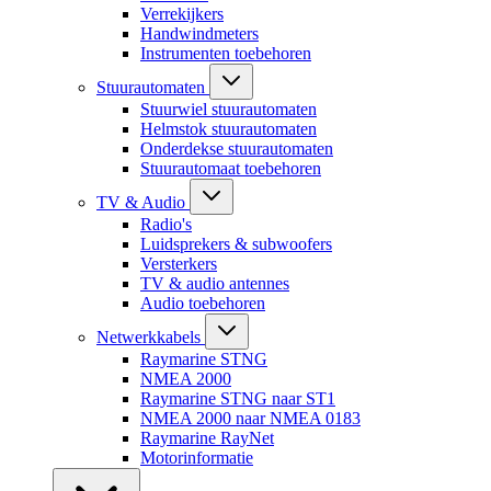
Verrekijkers
Handwindmeters
Instrumenten toebehoren
Stuurautomaten
Stuurwiel stuurautomaten
Helmstok stuurautomaten
Onderdekse stuurautomaten
Stuurautomaat toebehoren
TV & Audio
Radio's
Luidsprekers & subwoofers
Versterkers
TV & audio antennes
Audio toebehoren
Netwerkkabels
Raymarine STNG
NMEA 2000
Raymarine STNG naar ST1
NMEA 2000 naar NMEA 0183
Raymarine RayNet
Motorinformatie