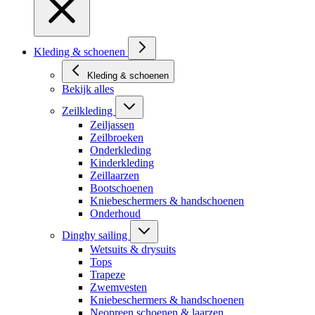
Kleding & schoenen
Kleding & schoenen
Bekijk alles
Zeilkleding
Zeiljassen
Zeilbroeken
Onderkleding
Kinderkleding
Zeillaarzen
Bootschoenen
Kniebeschermers & handschoenen
Onderhoud
Dinghy sailing
Wetsuits & drysuits
Tops
Trapeze
Zwemvesten
Kniebeschermers & handschoenen
Neopreen schoenen & laarzen