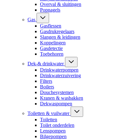
Overval & sluitingen
Popnagels
Gas
Gasflessen
Gasdrukregelaars
Slangen & leidingen
Koppelingen
Gasdetectie
Toebehoren
Dek-& drinkwater
Drinkwaterpompen
Drinkwaterzuivering
Filters
Boilers
Douchesystemen
Kranen & wasbakken
Dekwaspompen
Toiletten & vuilwater
Toiletten
Toilet onderdelen
Lenspompen
Bilgepompen