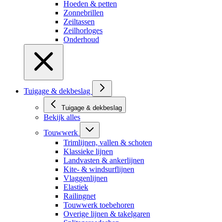
Hoeden & petten
Zonnebrillen
Zeiltassen
Zeilhorloges
Onderhoud
Tuigage & dekbeslag
Tuigage & dekbeslag
Bekijk alles
Touwwerk
Trimlijnen, vallen & schoten
Klassieke lijnen
Landvasten & ankerlijnen
Kite- & windsurflijnen
Vlaggenlijnen
Elastiek
Railingnet
Touwwerk toebehoren
Overige lijnen & takelgaren