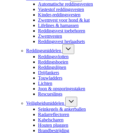
Automatische reddingsvesten
Vastestof reddingsvesten
Kinder-reddingsvesten
Zwemvest voor hond & kat
Lifelines & harnassen
Reddingsvest toebehoren
Zwemvesten
Reddingsvest herlaadsets
Reddingsmiddelen
Reddingsvlotten
Reddingsboeien
Reddingslijnen
Drijfankers
Touwladders
Lichten
Joon & opsporingsstaken
Rescueslings
Veiligheidsmiddelen
Seinkegels & ankerballen
Radarreflectoren
Kabelscharen
Houten pluggen
Brandbestrijding