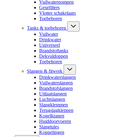
Vuilwaterpompen
Geurfilters
Vlotter schakelaars
Toebehoren
Tanks & toebehoren
Vuilwater
Drinkwater
Universeel
Brandstoftanks
Dekvuldoppen
Toebehoren
Slangen & fitwerk
Drinkwaterslangen
Vuilwaterslangen
Brandstofslangen
Uitlaatslangen
Luchtslangen
Slangklemmen
Terugslagkleppen
Kogelkranen
Huiddoorvoeren
Slangtules
Koppelingen