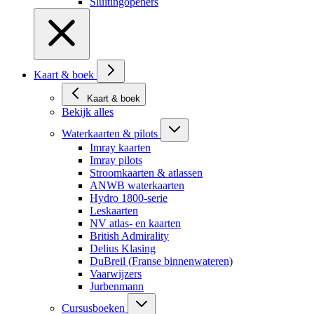
Sluitingopeners
Kaart & boek
Kaart & boek
Bekijk alles
Waterkaarten & pilots
Imray kaarten
Imray pilots
Stroomkaarten & atlassen
ANWB waterkaarten
Hydro 1800-serie
Leskaarten
NV atlas- en kaarten
British Admirality
Delius Klasing
DuBreil (Franse binnenwateren)
Vaarwijzers
Jurbenmann
Cursusboeken