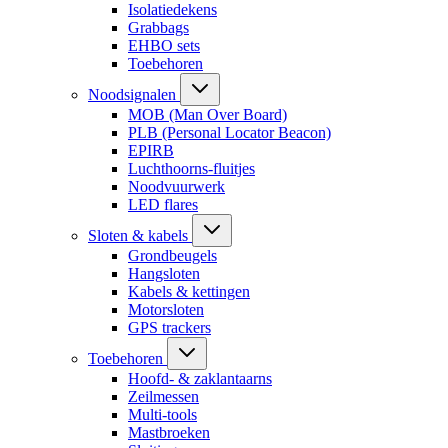
Isolatiedekens
Grabbags
EHBO sets
Toebehoren
Noodsignalen
MOB (Man Over Board)
PLB (Personal Locator Beacon)
EPIRB
Luchthoorns-fluitjes
Noodvuurwerk
LED flares
Sloten & kabels
Grondbeugels
Hangsloten
Kabels & kettingen
Motorsloten
GPS trackers
Toebehoren
Hoofd- & zaklantaarns
Zeilmessen
Multi-tools
Mastbroeken