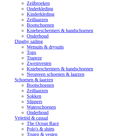
Zeilbroeken
Onderkleding
Kinderkleding
Zeillaarzen
Bootschoenen
Kniebeschermers & handschoenen
Onderhoud
Dinghy sailing
Wetsuits & drysuits
Tops
Trapeze
Zwemvesten
Kniebeschermers & handschoenen
Neopreen schoenen & laarzen
Schoenen & laarzen
Bootschoenen
Zeillaarzen
Sokken
Slippers
Waterschoenen
Onderhoud
Vrijetijd & casual
The Ocean Race
Polo's & shirts
Truien & vesten