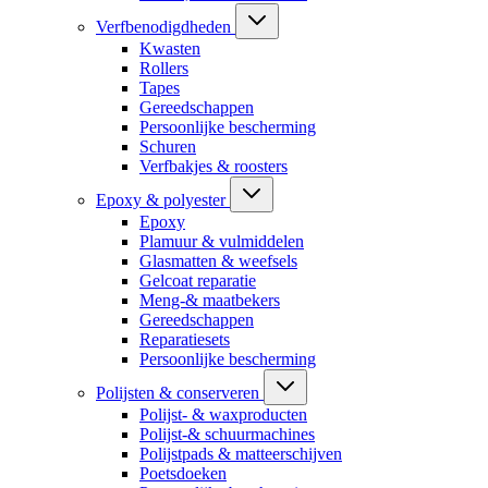
Verfbenodigdheden
Kwasten
Rollers
Tapes
Gereedschappen
Persoonlijke bescherming
Schuren
Verfbakjes & roosters
Epoxy & polyester
Epoxy
Plamuur & vulmiddelen
Glasmatten & weefsels
Gelcoat reparatie
Meng-& maatbekers
Gereedschappen
Reparatiesets
Persoonlijke bescherming
Polijsten & conserveren
Polijst- & waxproducten
Polijst-& schuurmachines
Polijstpads & matteerschijven
Poetsdoeken