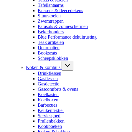
Tafellantaarns
Kussens & fleecedekens
Stuurstoelen
Zwemtrappen
Parasols & zonneschermen
Bekerhouders
Blue Performance dekuitrusting
Teak artikelen
Deurmatten
Bookseats
Scheepsklokken
Koken & kombuis
Drinkflessen
Gasflessen
Gasdetectie
Gascomforts & ovens
Koelkasten
Koelboxen
Barbecues
Keukentextiel
Serviesgoed
Prullenbakken
Kookboeken
Koken & bakken