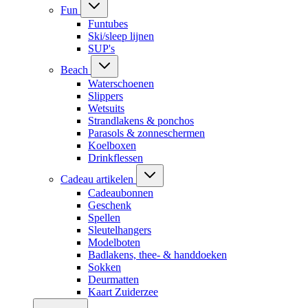
Fun
Funtubes
Ski/sleep lijnen
SUP's
Beach
Waterschoenen
Slippers
Wetsuits
Strandlakens & ponchos
Parasols & zonneschermen
Koelboxen
Drinkflessen
Cadeau artikelen
Cadeaubonnen
Geschenk
Spellen
Sleutelhangers
Modelboten
Badlakens, thee- & handdoeken
Sokken
Deurmatten
Kaart Zuiderzee