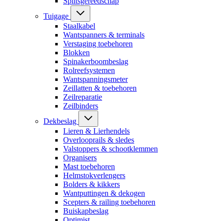
Splitsgereedschap
Tuigage
Staalkabel
Wantspanners & terminals
Verstaging toebehoren
Blokken
Spinakerboombeslag
Rolreefsystemen
Wantspanningsmeter
Zeillatten & toebehoren
Zeilreparatie
Zeilbinders
Dekbeslag
Lieren & Lierhendels
Overlooprails & sledes
Valstoppers & schootklemmen
Organisers
Mast toebehoren
Helmstokverlengers
Bolders & kikkers
Wantputtingen & dekogen
Scepters & railing toebehoren
Buiskapbeslag
Optimist