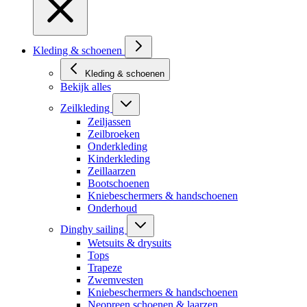
Kleding & schoenen
Kleding & schoenen
Bekijk alles
Zeilkleding
Zeiljassen
Zeilbroeken
Onderkleding
Kinderkleding
Zeillaarzen
Bootschoenen
Kniebeschermers & handschoenen
Onderhoud
Dinghy sailing
Wetsuits & drysuits
Tops
Trapeze
Zwemvesten
Kniebeschermers & handschoenen
Neopreen schoenen & laarzen