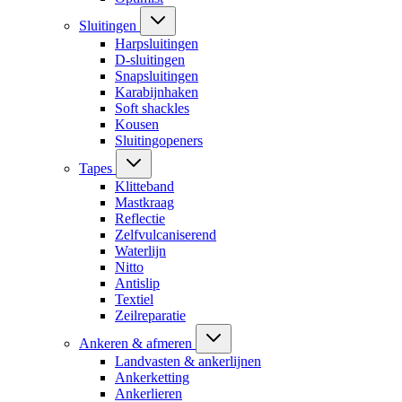
Sluitingen
Harpsluitingen
D-sluitingen
Snapsluitingen
Karabijnhaken
Soft shackles
Kousen
Sluitingopeners
Tapes
Klitteband
Mastkraag
Reflectie
Zelfvulcaniserend
Waterlijn
Nitto
Antislip
Textiel
Zeilreparatie
Ankeren & afmeren
Landvasten & ankerlijnen
Ankerketting
Ankerlieren