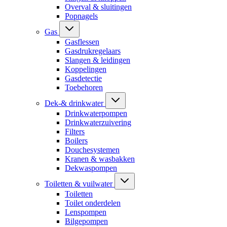
Overval & sluitingen
Popnagels
Gas
Gasflessen
Gasdrukregelaars
Slangen & leidingen
Koppelingen
Gasdetectie
Toebehoren
Dek-& drinkwater
Drinkwaterpompen
Drinkwaterzuivering
Filters
Boilers
Douchesystemen
Kranen & wasbakken
Dekwaspompen
Toiletten & vuilwater
Toiletten
Toilet onderdelen
Lenspompen
Bilgepompen