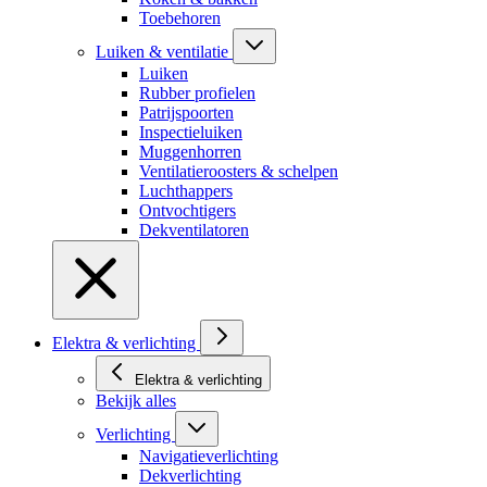
Toebehoren
Luiken & ventilatie
Luiken
Rubber profielen
Patrijspoorten
Inspectieluiken
Muggenhorren
Ventilatieroosters & schelpen
Luchthappers
Ontvochtigers
Dekventilatoren
Elektra & verlichting
Elektra & verlichting
Bekijk alles
Verlichting
Navigatieverlichting
Dekverlichting