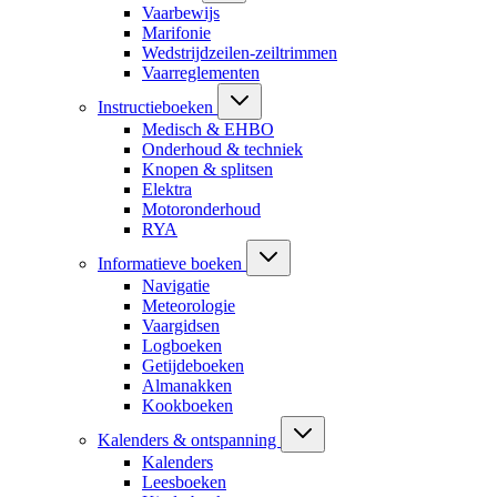
Vaarbewijs
Marifonie
Wedstrijdzeilen-zeiltrimmen
Vaarreglementen
Instructieboeken
Medisch & EHBO
Onderhoud & techniek
Knopen & splitsen
Elektra
Motoronderhoud
RYA
Informatieve boeken
Navigatie
Meteorologie
Vaargidsen
Logboeken
Getijdeboeken
Almanakken
Kookboeken
Kalenders & ontspanning
Kalenders
Leesboeken