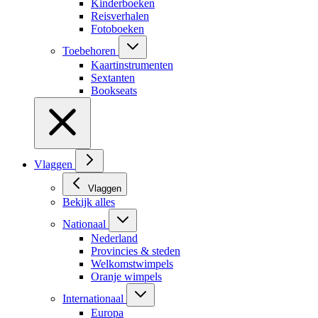
Kinderboeken
Reisverhalen
Fotoboeken
Toebehoren
Kaartinstrumenten
Sextanten
Bookseats
Vlaggen
Vlaggen
Bekijk alles
Nationaal
Nederland
Provincies & steden
Welkomstwimpels
Oranje wimpels
Internationaal
Europa