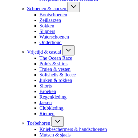
Schoenen & laarzen
Bootschoenen
Zeillaarzen
Sokken
Slippers
Waterschoenen
Onderhoud
Vrijetijd & casual
The Ocean Race
Polo's & shirts
Truien & vesten
Softshells & fleece
Jurken & rokken
Shorts
Broeken
Regenkleding
Jassen
Clubkleding
Riemen
Toebehoren
Kniebeschermers & handschoenen
Mutsen & sjaals