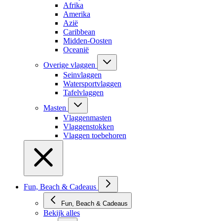
Afrika
Amerika
Azië
Caribbean
Midden-Oosten
Oceanië
Overige vlaggen
Seinvlaggen
Watersportvlaggen
Tafelvlaggen
Masten
Vlaggenmasten
Vlaggenstokken
Vlaggen toebehoren
Fun, Beach & Cadeaus
Fun, Beach & Cadeaus
Bekijk alles