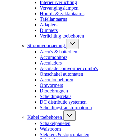
Interieurverlichting
Vervangingslampen
Hoofd- & zaklantaarns
Tafellantaarns
Adapters
Dimmers
Verlichting toebehoren
Stroomvoorziening
Accu's & batterijen
Accumonitors
Acculaders
Acculader-omvormer combi's
Omschakel automaten
Accu toebehoren
Omvormers
Diodebruggen
Scheidingsrelais
DC distributie systemen
Scheidingstransformatoren
Kabel toebehoren
Schakelpanelen
Walstroom
Stekkers & stopcontacten