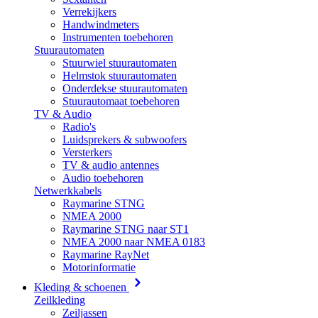
Verrekijkers
Handwindmeters
Instrumenten toebehoren
Stuurautomaten
Stuurwiel stuurautomaten
Helmstok stuurautomaten
Onderdekse stuurautomaten
Stuurautomaat toebehoren
TV & Audio
Radio's
Luidsprekers & subwoofers
Versterkers
TV & audio antennes
Audio toebehoren
Netwerkkabels
Raymarine STNG
NMEA 2000
Raymarine STNG naar ST1
NMEA 2000 naar NMEA 0183
Raymarine RayNet
Motorinformatie
Kleding & schoenen
Zeilkleding
Zeiljassen