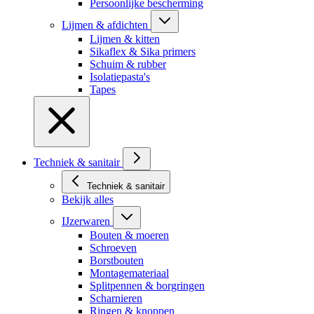
Persoonlijke bescherming
Lijmen & afdichten
Lijmen & kitten
Sikaflex & Sika primers
Schuim & rubber
Isolatiepasta's
Tapes
Techniek & sanitair
Techniek & sanitair
Bekijk alles
IJzerwaren
Bouten & moeren
Schroeven
Borstbouten
Montagemateriaal
Splitpennen & borgringen
Scharnieren
Ringen & knoppen