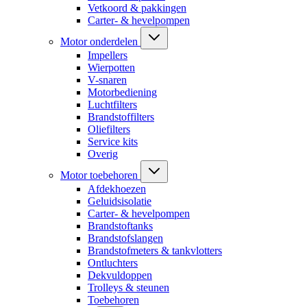
Vetkoord & pakkingen
Carter- & hevelpompen
Motor onderdelen
Impellers
Wierpotten
V-snaren
Motorbediening
Luchtfilters
Brandstoffilters
Oliefilters
Service kits
Overig
Motor toebehoren
Afdekhoezen
Geluidsisolatie
Carter- & hevelpompen
Brandstoftanks
Brandstofslangen
Brandstofmeters & tankvlotters
Ontluchters
Dekvuldoppen
Trolleys & steunen
Toebehoren