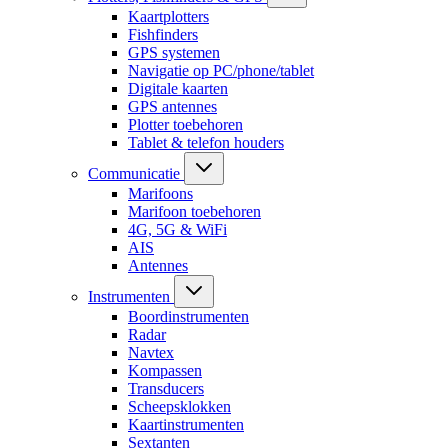
Kaartplotters
Fishfinders
GPS systemen
Navigatie op PC/phone/tablet
Digitale kaarten
GPS antennes
Plotter toebehoren
Tablet & telefon houders
Communicatie
Marifoons
Marifoon toebehoren
4G, 5G & WiFi
AIS
Antennes
Instrumenten
Boordinstrumenten
Radar
Navtex
Kompassen
Transducers
Scheepsklokken
Kaartinstrumenten
Sextanten