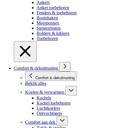
Ankers
Anker toebehoren
Fenders & toebehoren
Bootshaken
Meerpennen
Steigerringen
Bolders & kikkers
Toebehoren
Comfort & dekuitrusting
Comfort & dekuitrusting
Bekijk alles
Koelen & verwarmen
Kachels
Kachel toebehoren
Luchtkoelers
Ontvochtigers
Comfort aan dek
Tafels & stoelen