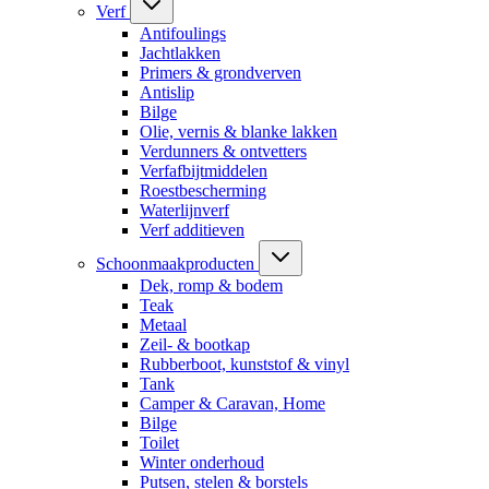
Verf
Antifoulings
Jachtlakken
Primers & grondverven
Antislip
Bilge
Olie, vernis & blanke lakken
Verdunners & ontvetters
Verfafbijtmiddelen
Roestbescherming
Waterlijnverf
Verf additieven
Schoonmaakproducten
Dek, romp & bodem
Teak
Metaal
Zeil- & bootkap
Rubberboot, kunststof & vinyl
Tank
Camper & Caravan, Home
Bilge
Toilet
Winter onderhoud
Putsen, stelen & borstels