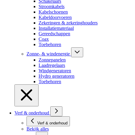
Schakelaars
Stroomkabels
Kabelschoenen
Kabeldoorvoeren
Zekeringen & zekeringhouders
Installatiemateriaal
Gereedschappen
Coax
Toebehoren
Zonne- & windenergie
Zonnepanelen
Laadregelaars
Windgeneratoren
Hydro generatoren
Toebehoren
Verf & onderhoud
Verf & onderhoud
Bekijk alles