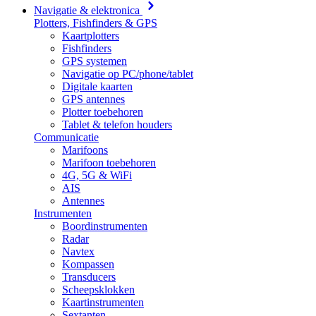
Navigatie & elektronica
Plotters, Fishfinders & GPS
Kaartplotters
Fishfinders
GPS systemen
Navigatie op PC/phone/tablet
Digitale kaarten
GPS antennes
Plotter toebehoren
Tablet & telefon houders
Communicatie
Marifoons
Marifoon toebehoren
4G, 5G & WiFi
AIS
Antennes
Instrumenten
Boordinstrumenten
Radar
Navtex
Kompassen
Transducers
Scheepsklokken
Kaartinstrumenten
Sextanten