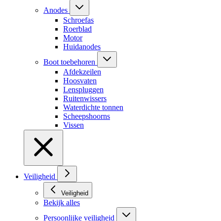
Anodes
Schroefas
Roerblad
Motor
Huidanodes
Boot toebehoren
Afdekzeilen
Hoosvaten
Lenspluggen
Ruitenwissers
Waterdichte tonnen
Scheepshoorns
Vissen
Veiligheid
Veiligheid
Bekijk alles
Persoonlijke veiligheid