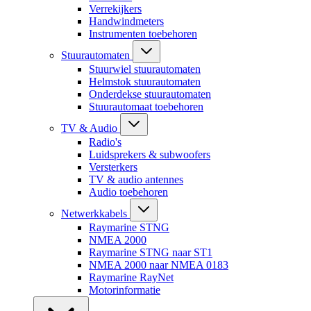
Verrekijkers
Handwindmeters
Instrumenten toebehoren
Stuurautomaten
Stuurwiel stuurautomaten
Helmstok stuurautomaten
Onderdekse stuurautomaten
Stuurautomaat toebehoren
TV & Audio
Radio's
Luidsprekers & subwoofers
Versterkers
TV & audio antennes
Audio toebehoren
Netwerkkabels
Raymarine STNG
NMEA 2000
Raymarine STNG naar ST1
NMEA 2000 naar NMEA 0183
Raymarine RayNet
Motorinformatie