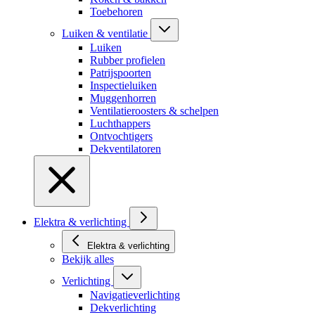
Toebehoren
Luiken & ventilatie
Luiken
Rubber profielen
Patrijspoorten
Inspectieluiken
Muggenhorren
Ventilatieroosters & schelpen
Luchthappers
Ontvochtigers
Dekventilatoren
Elektra & verlichting
Elektra & verlichting
Bekijk alles
Verlichting
Navigatieverlichting
Dekverlichting