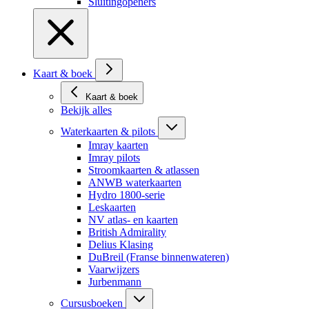
Sluitingopeners
Kaart & boek
Kaart & boek
Bekijk alles
Waterkaarten & pilots
Imray kaarten
Imray pilots
Stroomkaarten & atlassen
ANWB waterkaarten
Hydro 1800-serie
Leskaarten
NV atlas- en kaarten
British Admirality
Delius Klasing
DuBreil (Franse binnenwateren)
Vaarwijzers
Jurbenmann
Cursusboeken