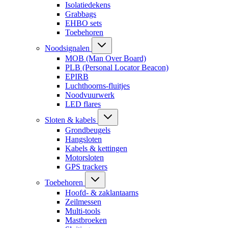
Isolatiedekens
Grabbags
EHBO sets
Toebehoren
Noodsignalen
MOB (Man Over Board)
PLB (Personal Locator Beacon)
EPIRB
Luchthoorns-fluitjes
Noodvuurwerk
LED flares
Sloten & kabels
Grondbeugels
Hangsloten
Kabels & kettingen
Motorsloten
GPS trackers
Toebehoren
Hoofd- & zaklantaarns
Zeilmessen
Multi-tools
Mastbroeken