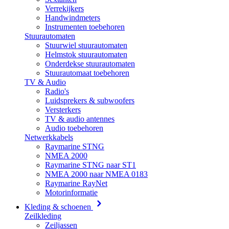
Verrekijkers
Handwindmeters
Instrumenten toebehoren
Stuurautomaten
Stuurwiel stuurautomaten
Helmstok stuurautomaten
Onderdekse stuurautomaten
Stuurautomaat toebehoren
TV & Audio
Radio's
Luidsprekers & subwoofers
Versterkers
TV & audio antennes
Audio toebehoren
Netwerkkabels
Raymarine STNG
NMEA 2000
Raymarine STNG naar ST1
NMEA 2000 naar NMEA 0183
Raymarine RayNet
Motorinformatie
Kleding & schoenen
Zeilkleding
Zeiljassen