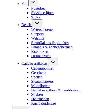
Fun
Funtubes
Ski/sleep lijnen
SUP's
Beach
Waterschoenen
Slippers
Wetsuits
Strandlakens & ponchos
Parasols & zonneschermen
Koelboxen
Drinkflessen
Cadeau artikelen
Cadeaubonnen
Geschenk
Spellen
Sleutelhangers
Modelboten
Badlakens, thee- & handdoeken
Sokken
Deurmatten
Kaart Zuiderzee