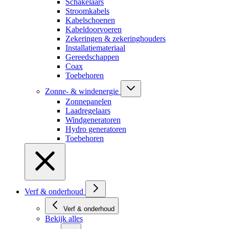
Schakelaars
Stroomkabels
Kabelschoenen
Kabeldoorvoeren
Zekeringen & zekeringhouders
Installatiemateriaal
Gereedschappen
Coax
Toebehoren
Zonne- & windenergie
Zonnepanelen
Laadregelaars
Windgeneratoren
Hydro generatoren
Toebehoren
Verf & onderhoud
Verf & onderhoud
Bekijk alles