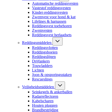
Automatische reddingsvesten
Vastestof reddingsvesten
Kinder-reddingsvesten
Zwemvest voor hond & kat
Lifelines & harnassen
Reddingsvest toebehoren
Zwemvesten
Reddingsvest herlaadsets
Reddingsmiddelen
Reddingsvlotten
Reddingsboeien
Reddingslijnen
Drijfankers
Touwladders
Lichten
Joon & opsporingsstaken
Rescueslings
Veiligheidsmiddelen
Seinkegels & ankerballen
Radarreflectoren
Kabelscharen
Houten pluggen
Brandbestrijding