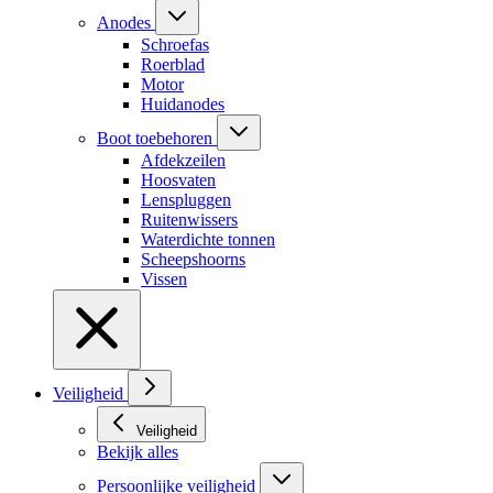
Anodes
Schroefas
Roerblad
Motor
Huidanodes
Boot toebehoren
Afdekzeilen
Hoosvaten
Lenspluggen
Ruitenwissers
Waterdichte tonnen
Scheepshoorns
Vissen
Veiligheid
Veiligheid
Bekijk alles
Persoonlijke veiligheid