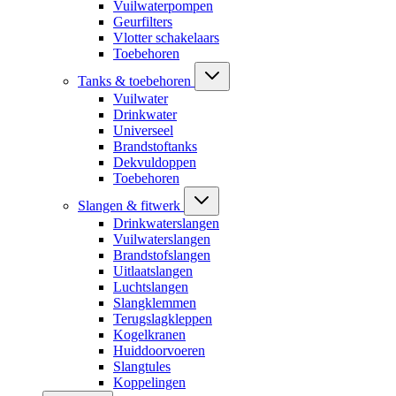
Vuilwaterpompen
Geurfilters
Vlotter schakelaars
Toebehoren
Tanks & toebehoren
Vuilwater
Drinkwater
Universeel
Brandstoftanks
Dekvuldoppen
Toebehoren
Slangen & fitwerk
Drinkwaterslangen
Vuilwaterslangen
Brandstofslangen
Uitlaatslangen
Luchtslangen
Slangklemmen
Terugslagkleppen
Kogelkranen
Huiddoorvoeren
Slangtules
Koppelingen