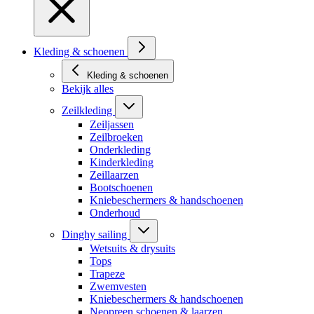
Kleding & schoenen
Kleding & schoenen
Bekijk alles
Zeilkleding
Zeiljassen
Zeilbroeken
Onderkleding
Kinderkleding
Zeillaarzen
Bootschoenen
Kniebeschermers & handschoenen
Onderhoud
Dinghy sailing
Wetsuits & drysuits
Tops
Trapeze
Zwemvesten
Kniebeschermers & handschoenen
Neopreen schoenen & laarzen