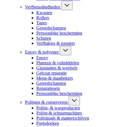
Verfbenodigdheden
Kwasten
Rollers
Tapes
Gereedschappen
Persoonlijke bescherming
Schuren
Verfbakjes & roosters
Epoxy & polyester
Epoxy
Plamuur & vulmiddelen
Glasmatten & weefsels
Gelcoat reparatie
Meng-& maatbekers
Gereedschappen
Reparatiesets
Persoonlijke bescherming
Polijsten & conserveren
Polijst- & waxproducten
Polijst-& schuurmachines
Polijstpads & matteerschijven
Poetsdoeken