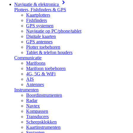
Navigatie & elektronica
Plotters, Fishfinders & GPS
Kaartplotters
Fishfinders
GPS systemen
Navigatie op PC/phone/tablet
Digitale kaarten
GPS antennes
Plotter toebehoren
Tablet & telefon houders
Communicatie
Marifoons
Marifoon toebehoren
4G, 5G & WiFi
AIS
Antennes
Instrumenten
Boordinstrumenten
Radar
Navtex
Kompassen
Transducers
Scheepsklokken
Kaartinstrumenten
Sextanten