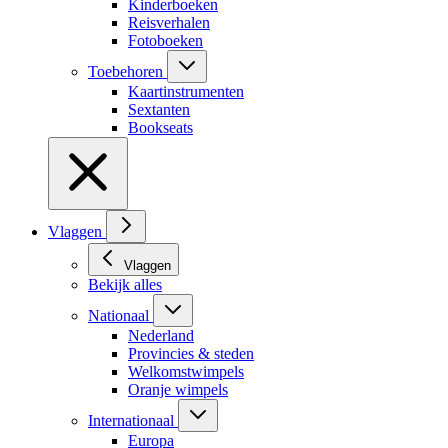
Kinderboeken
Reisverhalen
Fotoboeken
Toebehoren
Kaartinstrumenten
Sextanten
Bookseats
Vlaggen
Vlaggen
Bekijk alles
Nationaal
Nederland
Provincies & steden
Welkomstwimpels
Oranje wimpels
Internationaal
Europa