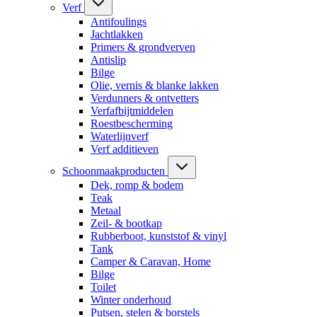
Verf
Antifoulings
Jachtlakken
Primers & grondverven
Antislip
Bilge
Olie, vernis & blanke lakken
Verdunners & ontvetters
Verfafbijtmiddelen
Roestbescherming
Waterlijnverf
Verf additieven
Schoonmaakproducten
Dek, romp & bodem
Teak
Metaal
Zeil- & bootkap
Rubberboot, kunststof & vinyl
Tank
Camper & Caravan, Home
Bilge
Toilet
Winter onderhoud
Putsen, stelen & borstels