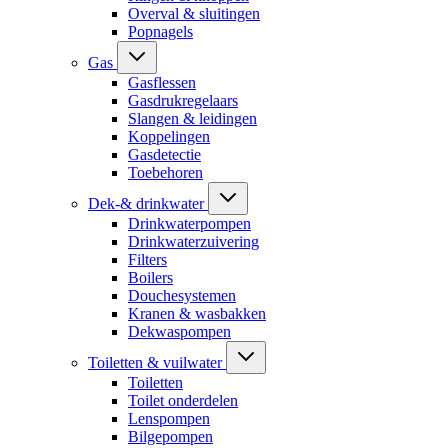
Overval & sluitingen
Popnagels
Gas
Gasflessen
Gasdrukregelaars
Slangen & leidingen
Koppelingen
Gasdetectie
Toebehoren
Dek-& drinkwater
Drinkwaterpompen
Drinkwaterzuivering
Filters
Boilers
Douchesystemen
Kranen & wasbakken
Dekwaspompen
Toiletten & vuilwater
Toiletten
Toilet onderdelen
Lenspompen
Bilgepompen