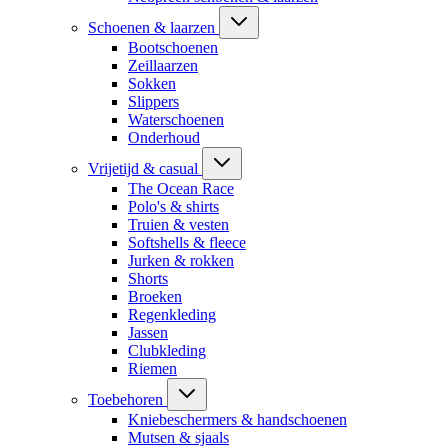
Schoenen & laarzen
Bootschoenen
Zeillaarzen
Sokken
Slippers
Waterschoenen
Onderhoud
Vrijetijd & casual
The Ocean Race
Polo's & shirts
Truien & vesten
Softshells & fleece
Jurken & rokken
Shorts
Broeken
Regenkleding
Jassen
Clubkleding
Riemen
Toebehoren
Kniebeschermers & handschoenen
Mutsen & sjaals