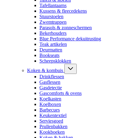
Tafellantaarns
Kussens & fleecedekens
Stuurstoelen
Zwemtrappen
Parasols & zonneschermen
Bekerhouders
Blue Performance dekuitrusting
Teak artikelen
Deurmatten
Bookseats
Scheepsklokken
Koken & kombuis
Drinkflessen
Gasflessen
Gasdetectie
Gascomforts & ovens
Koelkasten
Koelboxen
Barbecues
Keukentextiel
Serviesgoed
Prullenbakken
Kookboeken
Koken & bakken