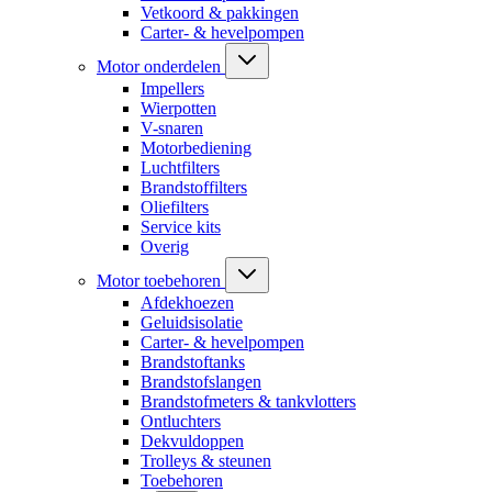
Vetkoord & pakkingen
Carter- & hevelpompen
Motor onderdelen
Impellers
Wierpotten
V-snaren
Motorbediening
Luchtfilters
Brandstoffilters
Oliefilters
Service kits
Overig
Motor toebehoren
Afdekhoezen
Geluidsisolatie
Carter- & hevelpompen
Brandstoftanks
Brandstofslangen
Brandstofmeters & tankvlotters
Ontluchters
Dekvuldoppen
Trolleys & steunen
Toebehoren