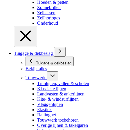
Hoeden & petten
Zonnebrillen
Zeiltassen
Zeilhorloges
Onderhoud
Tuigage & dekbeslag
Tuigage & dekbeslag
Bekijk alles
Touwwerk
Trimlijnen, vallen & schoten
Klassieke lijnen
Landvasten & ankerlijnen
Kite- & windsurflijnen
Vlaggenlijnen
Elastiek
Railingnet
Touwwerk toebehoren
Overige lijnen & takelgaren