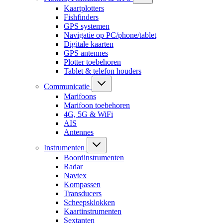
Kaartplotters
Fishfinders
GPS systemen
Navigatie op PC/phone/tablet
Digitale kaarten
GPS antennes
Plotter toebehoren
Tablet & telefon houders
Communicatie
Marifoons
Marifoon toebehoren
4G, 5G & WiFi
AIS
Antennes
Instrumenten
Boordinstrumenten
Radar
Navtex
Kompassen
Transducers
Scheepsklokken
Kaartinstrumenten
Sextanten