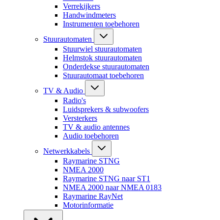
Verrekijkers
Handwindmeters
Instrumenten toebehoren
Stuurautomaten
Stuurwiel stuurautomaten
Helmstok stuurautomaten
Onderdekse stuurautomaten
Stuurautomaat toebehoren
TV & Audio
Radio's
Luidsprekers & subwoofers
Versterkers
TV & audio antennes
Audio toebehoren
Netwerkkabels
Raymarine STNG
NMEA 2000
Raymarine STNG naar ST1
NMEA 2000 naar NMEA 0183
Raymarine RayNet
Motorinformatie