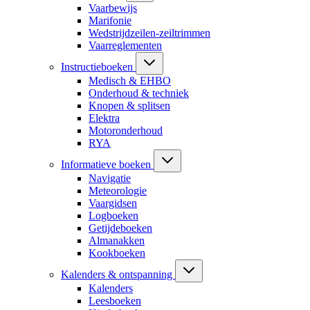
Vaarbewijs
Marifonie
Wedstrijdzeilen-zeiltrimmen
Vaarreglementen
Instructieboeken
Medisch & EHBO
Onderhoud & techniek
Knopen & splitsen
Elektra
Motoronderhoud
RYA
Informatieve boeken
Navigatie
Meteorologie
Vaargidsen
Logboeken
Getijdeboeken
Almanakken
Kookboeken
Kalenders & ontspanning
Kalenders
Leesboeken