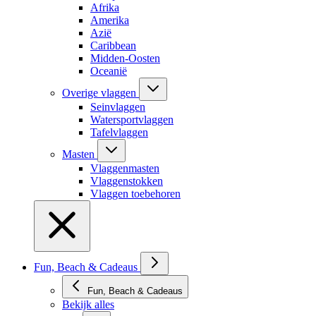
Afrika
Amerika
Azië
Caribbean
Midden-Oosten
Oceanië
Overige vlaggen
Seinvlaggen
Watersportvlaggen
Tafelvlaggen
Masten
Vlaggenmasten
Vlaggenstokken
Vlaggen toebehoren
Fun, Beach & Cadeaus
Fun, Beach & Cadeaus
Bekijk alles