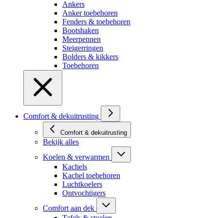
Ankers
Anker toebehoren
Fenders & toebehoren
Bootshaken
Meerpennen
Steigerringen
Bolders & kikkers
Toebehoren
Comfort & dekuitrusting
Comfort & dekuitrusting
Bekijk alles
Koelen & verwarmen
Kachels
Kachel toebehoren
Luchtkoelers
Ontvochtigers
Comfort aan dek
Tafels & stoelen