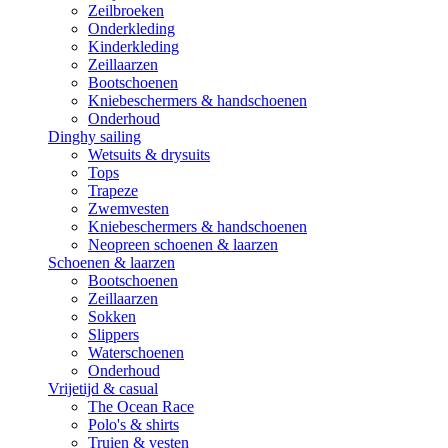
Zeilbroeken
Onderkleding
Kinderkleding
Zeillaarzen
Bootschoenen
Kniebeschermers & handschoenen
Onderhoud
Dinghy sailing
Wetsuits & drysuits
Tops
Trapeze
Zwemvesten
Kniebeschermers & handschoenen
Neopreen schoenen & laarzen
Schoenen & laarzen
Bootschoenen
Zeillaarzen
Sokken
Slippers
Waterschoenen
Onderhoud
Vrijetijd & casual
The Ocean Race
Polo's & shirts
Truien & vesten