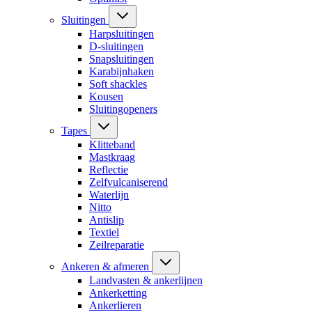
Sluitingen
Harpsluitingen
D-sluitingen
Snapsluitingen
Karabijnhaken
Soft shackles
Kousen
Sluitingopeners
Tapes
Klitteband
Mastkraag
Reflectie
Zelfvulcaniserend
Waterlijn
Nitto
Antislip
Textiel
Zeilreparatie
Ankeren & afmeren
Landvasten & ankerlijnen
Ankerketting
Ankerlieren