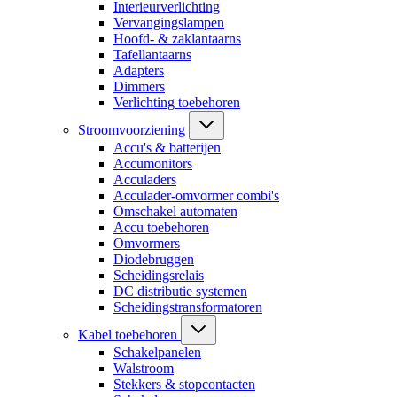
Interieurverlichting
Vervangingslampen
Hoofd- & zaklantaarns
Tafellantaarns
Adapters
Dimmers
Verlichting toebehoren
Stroomvoorziening
Accu's & batterijen
Accumonitors
Acculaders
Acculader-omvormer combi's
Omschakel automaten
Accu toebehoren
Omvormers
Diodebruggen
Scheidingsrelais
DC distributie systemen
Scheidingstransformatoren
Kabel toebehoren
Schakelpanelen
Walstroom
Stekkers & stopcontacten