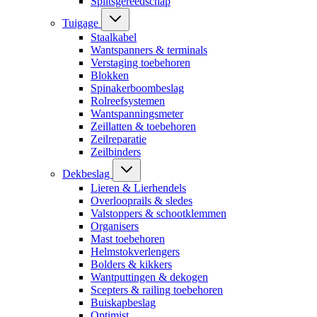
Splitsgereedschap
Tuigage
Staalkabel
Wantspanners & terminals
Verstaging toebehoren
Blokken
Spinakerboombeslag
Rolreefsystemen
Wantspanningsmeter
Zeillatten & toebehoren
Zeilreparatie
Zeilbinders
Dekbeslag
Lieren & Lierhendels
Overlooprails & sledes
Valstoppers & schootklemmen
Organisers
Mast toebehoren
Helmstokverlengers
Bolders & kikkers
Wantputtingen & dekogen
Scepters & railing toebehoren
Buiskapbeslag
Optimist