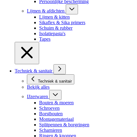
Persoonlijke bescherming
Lijmen & afdichten
Lijmen & kitten
Sikaflex & Sika primers
Schuim & rubber
Isolatiepasta's
Tapes
Techniek & sanitair
Techniek & sanitair
Bekijk alles
IJzerwaren
Bouten & moeren
Schroeven
Borstbouten
Montagemateriaal
Splitpennen & borgringen
Scharnieren
Ringen & knoppen