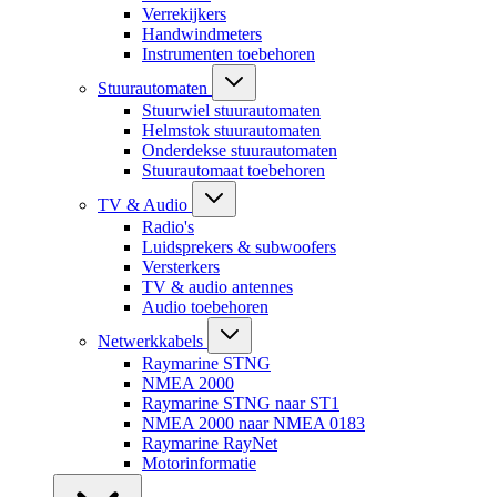
Verrekijkers
Handwindmeters
Instrumenten toebehoren
Stuurautomaten
Stuurwiel stuurautomaten
Helmstok stuurautomaten
Onderdekse stuurautomaten
Stuurautomaat toebehoren
TV & Audio
Radio's
Luidsprekers & subwoofers
Versterkers
TV & audio antennes
Audio toebehoren
Netwerkkabels
Raymarine STNG
NMEA 2000
Raymarine STNG naar ST1
NMEA 2000 naar NMEA 0183
Raymarine RayNet
Motorinformatie