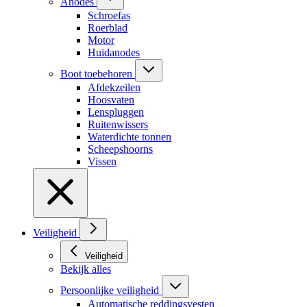
Anodes
Schroefas
Roerblad
Motor
Huidanodes
Boot toebehoren
Afdekzeilen
Hoosvaten
Lenspluggen
Ruitenwissers
Waterdichte tonnen
Scheepshoorns
Vissen
Veiligheid
Veiligheid
Bekijk alles
Persoonlijke veiligheid
Automatische reddingsvesten