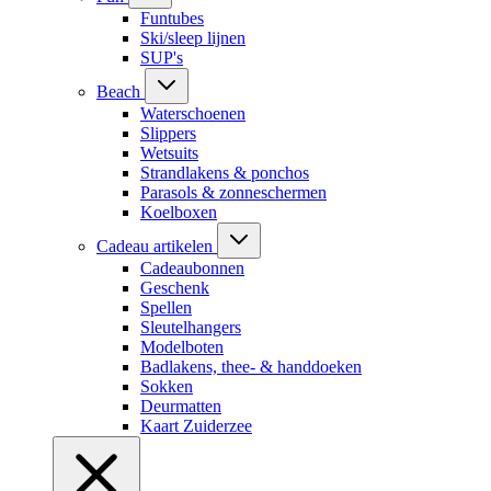
Funtubes
Ski/sleep lijnen
SUP's
Beach
Waterschoenen
Slippers
Wetsuits
Strandlakens & ponchos
Parasols & zonneschermen
Koelboxen
Cadeau artikelen
Cadeaubonnen
Geschenk
Spellen
Sleutelhangers
Modelboten
Badlakens, thee- & handdoeken
Sokken
Deurmatten
Kaart Zuiderzee