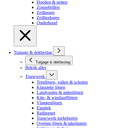
Hoeden & petten
Zonnebrillen
Zeiltassen
Zeilhorloges
Onderhoud
Tuigage & dekbeslag
Tuigage & dekbeslag
Bekijk alles
Touwwerk
Trimlijnen, vallen & schoten
Klassieke lijnen
Landvasten & ankerlijnen
Kite- & windsurflijnen
Vlaggenlijnen
Elastiek
Railingnet
Touwwerk toebehoren
Overige lijnen & takelgaren