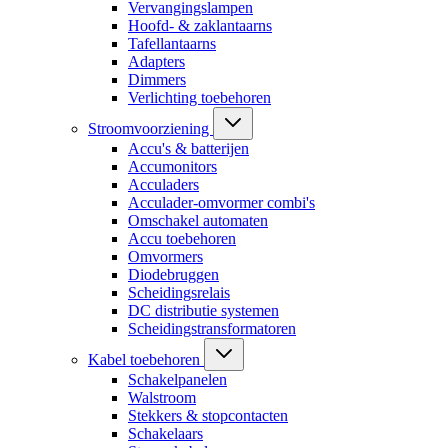
Vervangingslampen
Hoofd- & zaklantaarns
Tafellantaarns
Adapters
Dimmers
Verlichting toebehoren
Stroomvoorziening
Accu's & batterijen
Accumonitors
Acculaders
Acculader-omvormer combi's
Omschakel automaten
Accu toebehoren
Omvormers
Diodebruggen
Scheidingsrelais
DC distributie systemen
Scheidingstransformatoren
Kabel toebehoren
Schakelpanelen
Walstroom
Stekkers & stopcontacten
Schakelaars