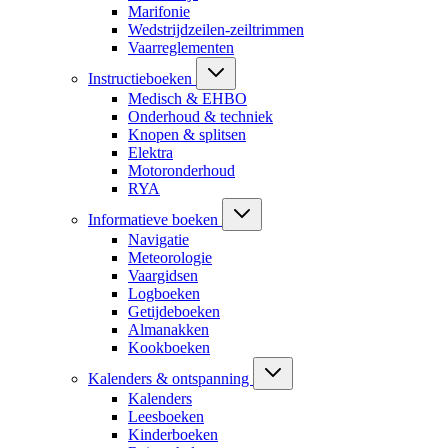
Marifonie
Wedstrijdzeilen-zeiltrimmen
Vaarreglementen
Instructieboeken
Medisch & EHBO
Onderhoud & techniek
Knopen & splitsen
Elektra
Motoronderhoud
RYA
Informatieve boeken
Navigatie
Meteorologie
Vaargidsen
Logboeken
Getijdeboeken
Almanakken
Kookboeken
Kalenders & ontspanning
Kalenders
Leesboeken
Kinderboeken