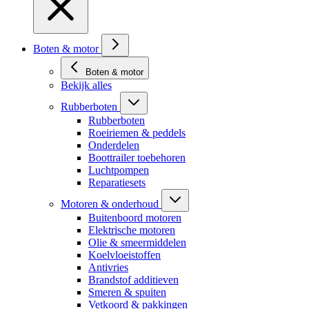
Boten & motor
Boten & motor
Bekijk alles
Rubberboten
Rubberboten
Roeiriemen & peddels
Onderdelen
Boottrailer toebehoren
Luchtpompen
Reparatiesets
Motoren & onderhoud
Buitenboord motoren
Elektrische motoren
Olie & smeermiddelen
Koelvloeistoffen
Antivries
Brandstof additieven
Smeren & spuiten
Vetkoord & pakkingen