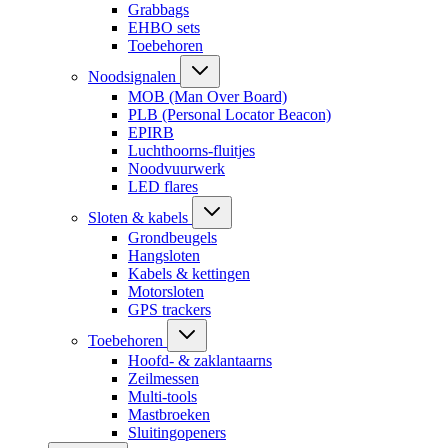
Grabbags
EHBO sets
Toebehoren
Noodsignalen
MOB (Man Over Board)
PLB (Personal Locator Beacon)
EPIRB
Luchthoorns-fluitjes
Noodvuurwerk
LED flares
Sloten & kabels
Grondbeugels
Hangsloten
Kabels & kettingen
Motorsloten
GPS trackers
Toebehoren
Hoofd- & zaklantaarns
Zeilmessen
Multi-tools
Mastbroeken
Sluitingopeners