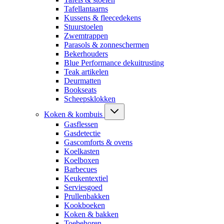
Tafellantaarns
Kussens & fleecedekens
Stuurstoelen
Zwemtrappen
Parasols & zonneschermen
Bekerhouders
Blue Performance dekuitrusting
Teak artikelen
Deurmatten
Bookseats
Scheepsklokken
Koken & kombuis
Gasflessen
Gasdetectie
Gascomforts & ovens
Koelkasten
Koelboxen
Barbecues
Keukentextiel
Serviesgoed
Prullenbakken
Kookboeken
Koken & bakken
Toebehoren