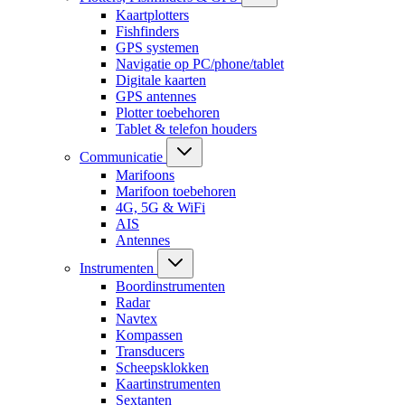
Kaartplotters
Fishfinders
GPS systemen
Navigatie op PC/phone/tablet
Digitale kaarten
GPS antennes
Plotter toebehoren
Tablet & telefon houders
Communicatie
Marifoons
Marifoon toebehoren
4G, 5G & WiFi
AIS
Antennes
Instrumenten
Boordinstrumenten
Radar
Navtex
Kompassen
Transducers
Scheepsklokken
Kaartinstrumenten
Sextanten