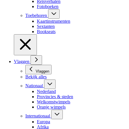
Reisverhalen
Fotoboeken
Toebehoren
Kaartinstrumenten
Sextanten
Bookseats
Vlaggen
Vlaggen
Bekijk alles
Nationaal
Nederland
Provincies & steden
Welkomstwimpels
Oranje wimpels
Internationaal
Europa
Afrika