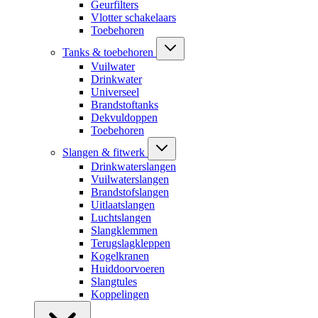
Geurfilters
Vlotter schakelaars
Toebehoren
Tanks & toebehoren
Vuilwater
Drinkwater
Universeel
Brandstoftanks
Dekvuldoppen
Toebehoren
Slangen & fitwerk
Drinkwaterslangen
Vuilwaterslangen
Brandstofslangen
Uitlaatslangen
Luchtslangen
Slangklemmen
Terugslagkleppen
Kogelkranen
Huiddoorvoeren
Slangtules
Koppelingen