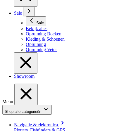
Sale
Sale
Bekijk alles
Opruiming Boeken
Kleding & Schoenen
Opruiming
Opruiming Vetus
Showroom
Menu
Shop alle categorieën
Navigatie & elektronica
Plotters, Fishfinders & GPS