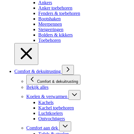
Ankers
Anker toebehoren
Fenders & toebehoren
Bootshaken
Meerpennen
Steigerringen
Bolders & kikkers
Toebehoren
Comfort & dekuitrusting
Comfort & dekuitrusting
Bekijk alles
Koelen & verwarmen
Kachels
Kachel toebehoren
Luchtkoelers
Ontvochtigers
Comfort aan dek
Tafels & stoelen