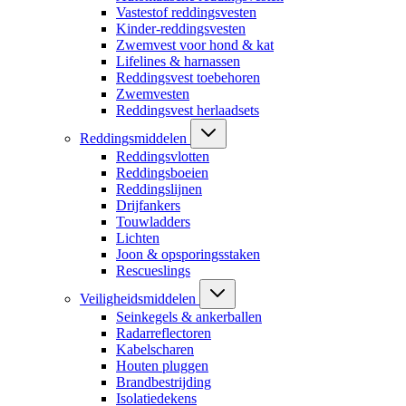
Vastestof reddingsvesten
Kinder-reddingsvesten
Zwemvest voor hond & kat
Lifelines & harnassen
Reddingsvest toebehoren
Zwemvesten
Reddingsvest herlaadsets
Reddingsmiddelen
Reddingsvlotten
Reddingsboeien
Reddingslijnen
Drijfankers
Touwladders
Lichten
Joon & opsporingsstaken
Rescueslings
Veiligheidsmiddelen
Seinkegels & ankerballen
Radarreflectoren
Kabelscharen
Houten pluggen
Brandbestrijding
Isolatiedekens