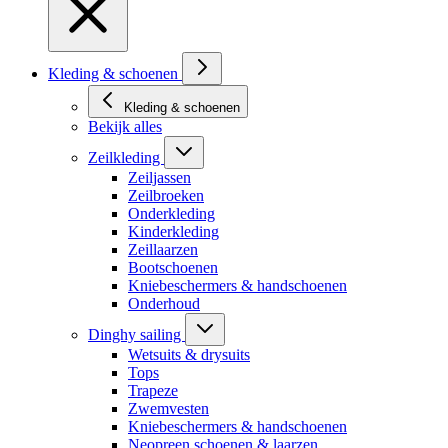
Kleding & schoenen
Kleding & schoenen
Bekijk alles
Zeilkleding
Zeiljassen
Zeilbroeken
Onderkleding
Kinderkleding
Zeillaarzen
Bootschoenen
Kniebeschermers & handschoenen
Onderhoud
Dinghy sailing
Wetsuits & drysuits
Tops
Trapeze
Zwemvesten
Kniebeschermers & handschoenen
Neopreen schoenen & laarzen