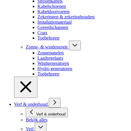
Stroomkabels
Kabelschoenen
Kabeldoorvoeren
Zekeringen & zekeringhouders
Installatiemateriaal
Gereedschappen
Coax
Toebehoren
Zonne- & windenergie
Zonnepanelen
Laadregelaars
Windgeneratoren
Hydro generatoren
Toebehoren
Verf & onderhoud
Verf & onderhoud
Bekijk alles
Verf