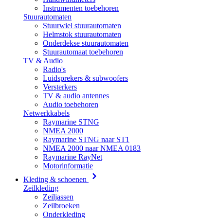
Instrumenten toebehoren
Stuurautomaten
Stuurwiel stuurautomaten
Helmstok stuurautomaten
Onderdekse stuurautomaten
Stuurautomaat toebehoren
TV & Audio
Radio's
Luidsprekers & subwoofers
Versterkers
TV & audio antennes
Audio toebehoren
Netwerkkabels
Raymarine STNG
NMEA 2000
Raymarine STNG naar ST1
NMEA 2000 naar NMEA 0183
Raymarine RayNet
Motorinformatie
Kleding & schoenen
Zeilkleding
Zeiljassen
Zeilbroeken
Onderkleding