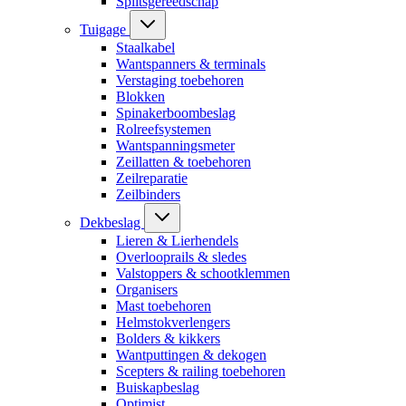
Splitsgereedschap
Tuigage
Staalkabel
Wantspanners & terminals
Verstaging toebehoren
Blokken
Spinakerboombeslag
Rolreefsystemen
Wantspanningsmeter
Zeillatten & toebehoren
Zeilreparatie
Zeilbinders
Dekbeslag
Lieren & Lierhendels
Overlooprails & sledes
Valstoppers & schootklemmen
Organisers
Mast toebehoren
Helmstokverlengers
Bolders & kikkers
Wantputtingen & dekogen
Scepters & railing toebehoren
Buiskapbeslag
Optimist