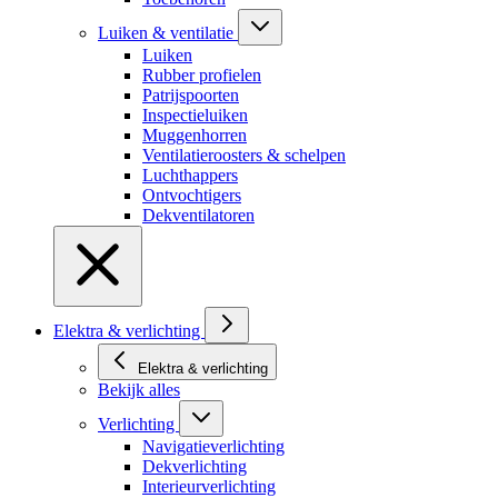
Luiken & ventilatie
Luiken
Rubber profielen
Patrijspoorten
Inspectieluiken
Muggenhorren
Ventilatieroosters & schelpen
Luchthappers
Ontvochtigers
Dekventilatoren
Elektra & verlichting
Elektra & verlichting
Bekijk alles
Verlichting
Navigatieverlichting
Dekverlichting
Interieurverlichting