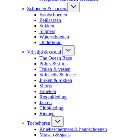
Schoenen & laarzen
Bootschoenen
Zeillaarzen
Sokken
Slippers
Waterschoenen
Onderhoud
Vrijetijd & casual
The Ocean Race
Polo's & shirts
Truien & vesten
Softshells & fleece
Jurken & rokken
Shorts
Broeken
Regenkleding
Jassen
Clubkleding
Riemen
Toebehoren
Kniebeschermers & handschoenen
Mutsen & sjaals