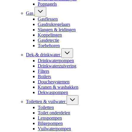
Popnagels
Gas
Gasflessen
Gasdrukregelaars
Slangen & leidingen
Koppelingen
Gasdetectie
Toebehoren
Dek-& drinkwater
Drinkwaterpompen
Drinkwaterzuivering
Filters
Boilers
Douchesystemen
Kranen & wasbakken
Dekwaspompen
Toiletten & vuilwater
Toiletten
Toilet onderdelen
Lenspompen
Bilgepompen
Vuilwaterpompen