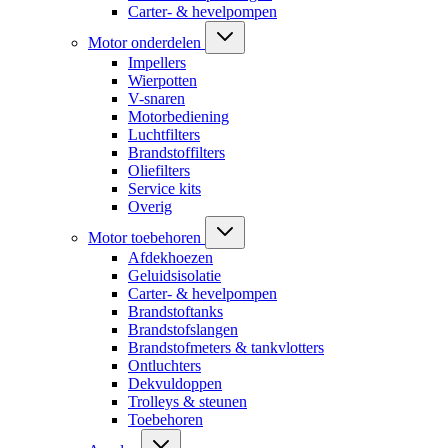
Carter- & hevelpompen
Motor onderdelen
Impellers
Wierpotten
V-snaren
Motorbediening
Luchtfilters
Brandstoffilters
Oliefilters
Service kits
Overig
Motor toebehoren
Afdekhoezen
Geluidsisolatie
Carter- & hevelpompen
Brandstoftanks
Brandstofslangen
Brandstofmeters & tankvlotters
Ontluchters
Dekvuldoppen
Trolleys & steunen
Toebehoren