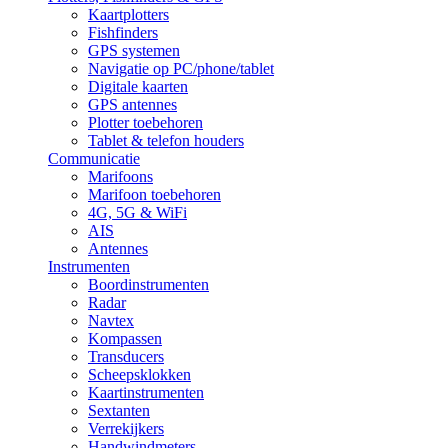
Kaartplotters
Fishfinders
GPS systemen
Navigatie op PC/phone/tablet
Digitale kaarten
GPS antennes
Plotter toebehoren
Tablet & telefon houders
Communicatie
Marifoons
Marifoon toebehoren
4G, 5G & WiFi
AIS
Antennes
Instrumenten
Boordinstrumenten
Radar
Navtex
Kompassen
Transducers
Scheepsklokken
Kaartinstrumenten
Sextanten
Verrekijkers
Handwindmeters