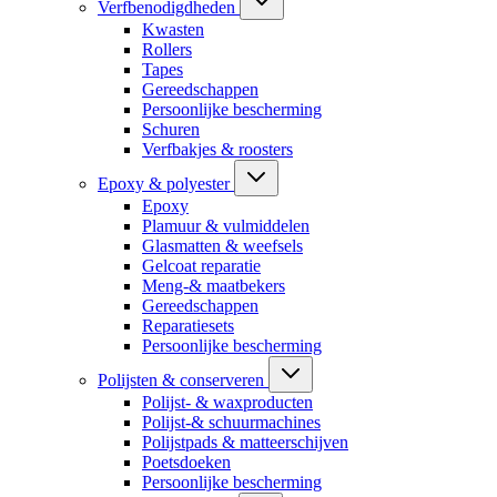
Verfbenodigdheden
Kwasten
Rollers
Tapes
Gereedschappen
Persoonlijke bescherming
Schuren
Verfbakjes & roosters
Epoxy & polyester
Epoxy
Plamuur & vulmiddelen
Glasmatten & weefsels
Gelcoat reparatie
Meng-& maatbekers
Gereedschappen
Reparatiesets
Persoonlijke bescherming
Polijsten & conserveren
Polijst- & waxproducten
Polijst-& schuurmachines
Polijstpads & matteerschijven
Poetsdoeken
Persoonlijke bescherming