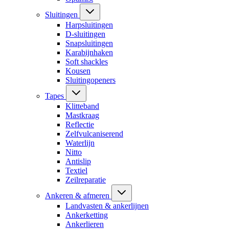
Sluitingen
Harpsluitingen
D-sluitingen
Snapsluitingen
Karabijnhaken
Soft shackles
Kousen
Sluitingopeners
Tapes
Klitteband
Mastkraag
Reflectie
Zelfvulcaniserend
Waterlijn
Nitto
Antislip
Textiel
Zeilreparatie
Ankeren & afmeren
Landvasten & ankerlijnen
Ankerketting
Ankerlieren