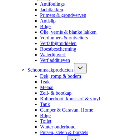
Antifoulings
Jachtlakken
Primers & grondverven
Antislip
Bilge
Olie, vernis & blanke lakken
Verdunners & ontvetters
Verfafbijtmiddelen
Roestbescherming
Waterlijnverf
Verf additieven
Schoonmaakproducten
Dek, romp & bodem
Teak
Metaal
Zeil- & bootkap
Rubberboot, kunststof & vinyl
Tank
Camper & Caravan, Home
Bilge
Toilet
Winter onderhoud
Putsen, stelen & borstels