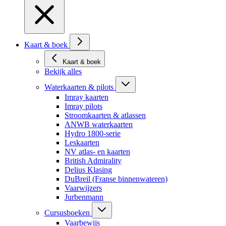
Kaart & boek
Kaart & boek
Bekijk alles
Waterkaarten & pilots
Imray kaarten
Imray pilots
Stroomkaarten & atlassen
ANWB waterkaarten
Hydro 1800-serie
Leskaarten
NV atlas- en kaarten
British Admirality
Delius Klasing
DuBreil (Franse binnenwateren)
Vaarwijzers
Jurbenmann
Cursusboeken
Vaarbewijs