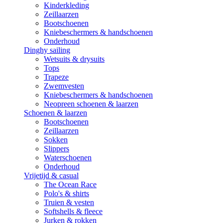
Kinderkleding
Zeillaarzen
Bootschoenen
Kniebeschermers & handschoenen
Onderhoud
Dinghy sailing
Wetsuits & drysuits
Tops
Trapeze
Zwemvesten
Kniebeschermers & handschoenen
Neopreen schoenen & laarzen
Schoenen & laarzen
Bootschoenen
Zeillaarzen
Sokken
Slippers
Waterschoenen
Onderhoud
Vrijetijd & casual
The Ocean Race
Polo's & shirts
Truien & vesten
Softshells & fleece
Jurken & rokken