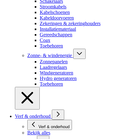
Schakelaars
Stroomkabels
Kabelschoenen
Kabeldoorvoeren
Zekeringen & zekeringhouders
Installatiemateriaal
Gereedschappen
Coax
Toebehoren
Zonne- & windenergie
Zonnepanelen
Laadregelaars
Windgeneratoren
Hydro generatoren
Toebehoren
Verf & onderhoud
Verf & onderhoud
Bekijk alles