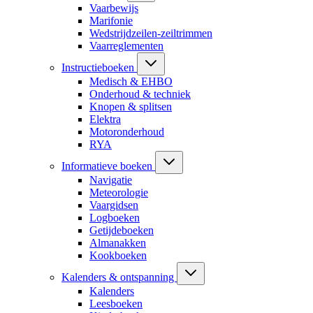
Vaarbewijs
Marifonie
Wedstrijdzeilen-zeiltrimmen
Vaarreglementen
Instructieboeken
Medisch & EHBO
Onderhoud & techniek
Knopen & splitsen
Elektra
Motoronderhoud
RYA
Informatieve boeken
Navigatie
Meteorologie
Vaargidsen
Logboeken
Getijdeboeken
Almanakken
Kookboeken
Kalenders & ontspanning
Kalenders
Leesboeken