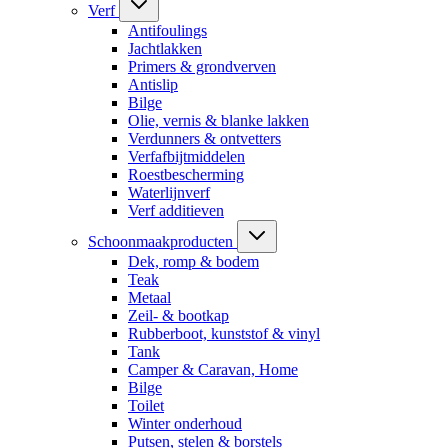
Verf
Antifoulings
Jachtlakken
Primers & grondverven
Antislip
Bilge
Olie, vernis & blanke lakken
Verdunners & ontvetters
Verfafbijtmiddelen
Roestbescherming
Waterlijnverf
Verf additieven
Schoonmaakproducten
Dek, romp & bodem
Teak
Metaal
Zeil- & bootkap
Rubberboot, kunststof & vinyl
Tank
Camper & Caravan, Home
Bilge
Toilet
Winter onderhoud
Putsen, stelen & borstels