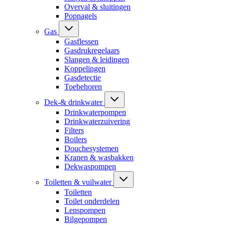
Overval & sluitingen
Popnagels
Gas
Gasflessen
Gasdrukregelaars
Slangen & leidingen
Koppelingen
Gasdetectie
Toebehoren
Dek-& drinkwater
Drinkwaterpompen
Drinkwaterzuivering
Filters
Boilers
Douchesystemen
Kranen & wasbakken
Dekwaspompen
Toiletten & vuilwater
Toiletten
Toilet onderdelen
Lenspompen
Bilgepompen