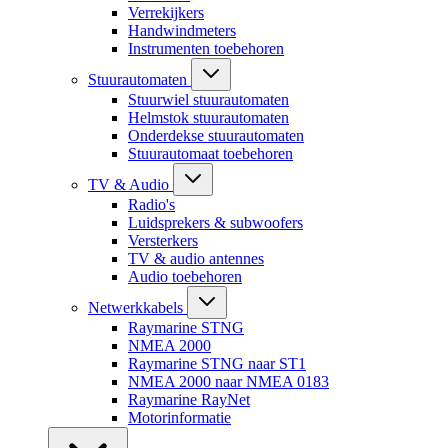
Verrekijkers
Handwindmeters
Instrumenten toebehoren
Stuurautomaten
Stuurwiel stuurautomaten
Helmstok stuurautomaten
Onderdekse stuurautomaten
Stuurautomaat toebehoren
TV & Audio
Radio's
Luidsprekers & subwoofers
Versterkers
TV & audio antennes
Audio toebehoren
Netwerkkabels
Raymarine STNG
NMEA 2000
Raymarine STNG naar ST1
NMEA 2000 naar NMEA 0183
Raymarine RayNet
Motorinformatie