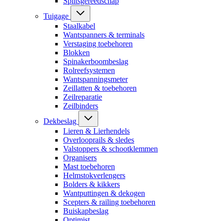
Splitsgereedschap
Tuigage
Staalkabel
Wantspanners & terminals
Verstaging toebehoren
Blokken
Spinakerboombeslag
Rolreefsystemen
Wantspanningsmeter
Zeillatten & toebehoren
Zeilreparatie
Zeilbinders
Dekbeslag
Lieren & Lierhendels
Overlooprails & sledes
Valstoppers & schootklemmen
Organisers
Mast toebehoren
Helmstokverlengers
Bolders & kikkers
Wantputtingen & dekogen
Scepters & railing toebehoren
Buiskapbeslag
Optimist