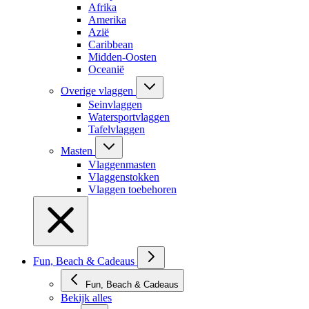
Afrika
Amerika
Azië
Caribbean
Midden-Oosten
Oceanië
Overige vlaggen
Seinvlaggen
Watersportvlaggen
Tafelvlaggen
Masten
Vlaggenmasten
Vlaggenstokken
Vlaggen toebehoren
Fun, Beach & Cadeaus
Fun, Beach & Cadeaus
Bekijk alles