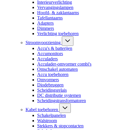
Interieurverlichting
Vervangingslampen
Hoofd- & zaklantaarns
Tafellantaarns
Adapters
Dimmers
Verlichting toebehoren
Stroomvoorziening
Accu's & batterijen
Accumonitors
Acculaders
Acculader-omvormer combi's
Omschakel automaten
Accu toebehoren
Omvormers
Diodebruggen
Scheidingsrelais
DC distributie systemen
Scheidingstransformatoren
Kabel toebehoren
Schakelpanelen
Walstroom
Stekkers & stopcontacten