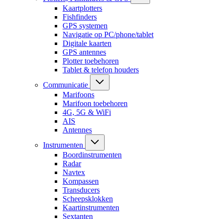
Kaartplotters
Fishfinders
GPS systemen
Navigatie op PC/phone/tablet
Digitale kaarten
GPS antennes
Plotter toebehoren
Tablet & telefon houders
Communicatie
Marifoons
Marifoon toebehoren
4G, 5G & WiFi
AIS
Antennes
Instrumenten
Boordinstrumenten
Radar
Navtex
Kompassen
Transducers
Scheepsklokken
Kaartinstrumenten
Sextanten