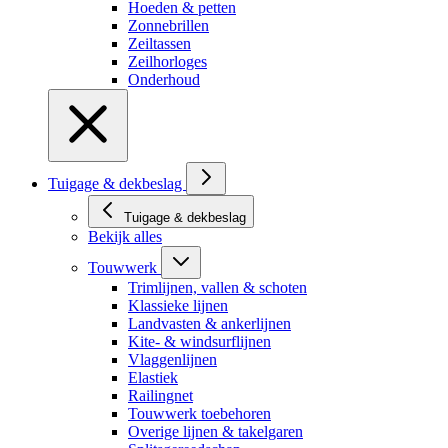
Hoeden & petten
Zonnebrillen
Zeiltassen
Zeilhorloges
Onderhoud
Tuigage & dekbeslag
Tuigage & dekbeslag
Bekijk alles
Touwwerk
Trimlijnen, vallen & schoten
Klassieke lijnen
Landvasten & ankerlijnen
Kite- & windsurflijnen
Vlaggenlijnen
Elastiek
Railingnet
Touwwerk toebehoren
Overige lijnen & takelgaren