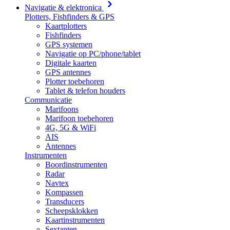
Navigatie & elektronica
Plotters, Fishfinders & GPS
Kaartplotters
Fishfinders
GPS systemen
Navigatie op PC/phone/tablet
Digitale kaarten
GPS antennes
Plotter toebehoren
Tablet & telefon houders
Communicatie
Marifoons
Marifoon toebehoren
4G, 5G & WiFi
AIS
Antennes
Instrumenten
Boordinstrumenten
Radar
Navtex
Kompassen
Transducers
Scheepsklokken
Kaartinstrumenten
Sextanten