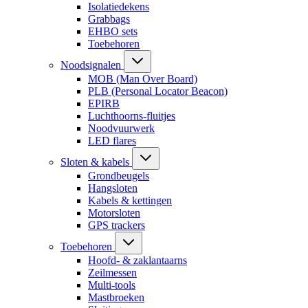
Isolatiedekens
Grabbags
EHBO sets
Toebehoren
Noodsignalen
MOB (Man Over Board)
PLB (Personal Locator Beacon)
EPIRB
Luchthoorns-fluitjes
Noodvuurwerk
LED flares
Sloten & kabels
Grondbeugels
Hangsloten
Kabels & kettingen
Motorsloten
GPS trackers
Toebehoren
Hoofd- & zaklantaarns
Zeilmessen
Multi-tools
Mastbroeken