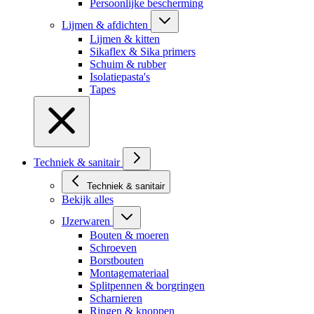
Persoonlijke bescherming
Lijmen & afdichten
Lijmen & kitten
Sikaflex & Sika primers
Schuim & rubber
Isolatiepasta's
Tapes
Techniek & sanitair
Techniek & sanitair
Bekijk alles
IJzerwaren
Bouten & moeren
Schroeven
Borstbouten
Montagemateriaal
Splitpennen & borgringen
Scharnieren
Ringen & knoppen