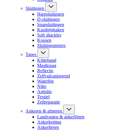
Sluitingen
Harpsluitingen
D-sluitingen
Snapsluitingen
Karabijnhaken
Soft shackles
Kousen
Sluitingopeners
Tapes
Klitteband
Mastkraag
Reflectie
Zelfvulcaniserend
Waterlijn
Nitto
Antislip
Textiel
Zeilreparatie
Ankeren & afmeren
Landvasten & ankerlijnen
Ankerketting
Ankerlieren