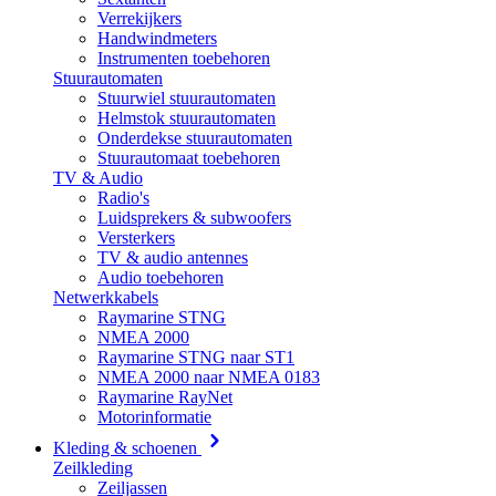
Verrekijkers
Handwindmeters
Instrumenten toebehoren
Stuurautomaten
Stuurwiel stuurautomaten
Helmstok stuurautomaten
Onderdekse stuurautomaten
Stuurautomaat toebehoren
TV & Audio
Radio's
Luidsprekers & subwoofers
Versterkers
TV & audio antennes
Audio toebehoren
Netwerkkabels
Raymarine STNG
NMEA 2000
Raymarine STNG naar ST1
NMEA 2000 naar NMEA 0183
Raymarine RayNet
Motorinformatie
Kleding & schoenen
Zeilkleding
Zeiljassen