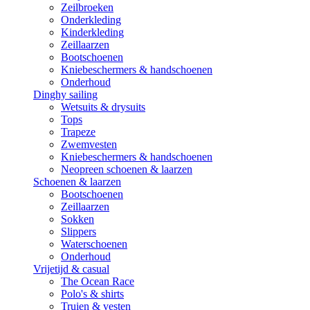
Zeilbroeken
Onderkleding
Kinderkleding
Zeillaarzen
Bootschoenen
Kniebeschermers & handschoenen
Onderhoud
Dinghy sailing
Wetsuits & drysuits
Tops
Trapeze
Zwemvesten
Kniebeschermers & handschoenen
Neopreen schoenen & laarzen
Schoenen & laarzen
Bootschoenen
Zeillaarzen
Sokken
Slippers
Waterschoenen
Onderhoud
Vrijetijd & casual
The Ocean Race
Polo's & shirts
Truien & vesten