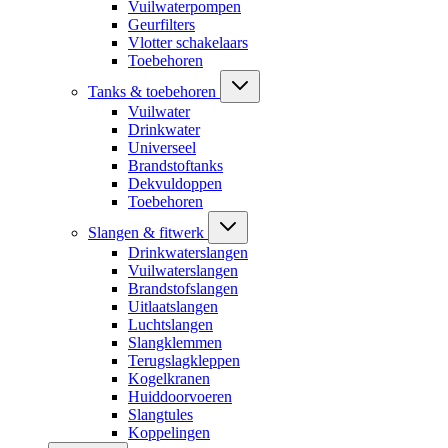
Vuilwaterpompen
Geurfilters
Vlotter schakelaars
Toebehoren
Tanks & toebehoren
Vuilwater
Drinkwater
Universeel
Brandstoftanks
Dekvuldoppen
Toebehoren
Slangen & fitwerk
Drinkwaterslangen
Vuilwaterslangen
Brandstofslangen
Uitlaatslangen
Luchtslangen
Slangklemmen
Terugslagkleppen
Kogelkranen
Huiddoorvoeren
Slangtules
Koppelingen