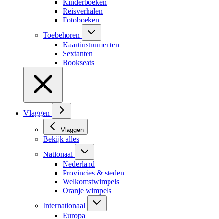
Kinderboeken
Reisverhalen
Fotoboeken
Toebehoren
Kaartinstrumenten
Sextanten
Bookseats
Vlaggen
Vlaggen
Bekijk alles
Nationaal
Nederland
Provincies & steden
Welkomstwimpels
Oranje wimpels
Internationaal
Europa