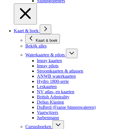
Sluitingopeners
Kaart & boek
Kaart & boek
Bekijk alles
Waterkaarten & pilots
Imray kaarten
Imray pilots
Stroomkaarten & atlassen
ANWB waterkaarten
Hydro 1800-serie
Leskaarten
NV atlas- en kaarten
British Admirality
Delius Klasing
DuBreil (Franse binnenwateren)
Vaarwijzers
Jurbenmann
Cursusboeken