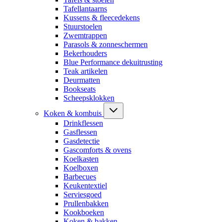
Tafellantaarns
Kussens & fleecedekens
Stuurstoelen
Zwemtrappen
Parasols & zonneschermen
Bekerhouders
Blue Performance dekuitrusting
Teak artikelen
Deurmatten
Bookseats
Scheepsklokken
Koken & kombuis
Drinkflessen
Gasflessen
Gasdetectie
Gascomforts & ovens
Koelkasten
Koelboxen
Barbecues
Keukentextiel
Serviesgoed
Prullenbakken
Kookboeken
Koken & bakken