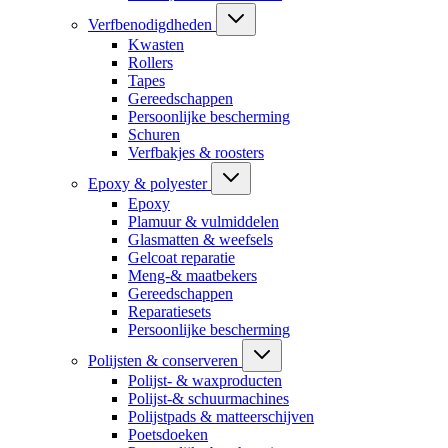
Verfbenodigdheden
Kwasten
Rollers
Tapes
Gereedschappen
Persoonlijke bescherming
Schuren
Verfbakjes & roosters
Epoxy & polyester
Epoxy
Plamuur & vulmiddelen
Glasmatten & weefsels
Gelcoat reparatie
Meng-& maatbekers
Gereedschappen
Reparatiesets
Persoonlijke bescherming
Polijsten & conserveren
Polijst- & waxproducten
Polijst-& schuurmachines
Polijstpads & matteerschijven
Poetsdoeken