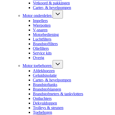
Vetkoord & pakkingen
Carter- & hevelpompen
Motor onderdelen
Impellers
Wierpotten
V-snaren
Motorbediening
Luchtfilters
Brandstoffilters
Oliefilters
Service kits
Overig
Motor toebehoren
Afdekhoezen
Geluidsisolatie
Carter- & hevelpompen
Brandstoftanks
Brandstofslangen
Brandstofmeters & tankvlotters
Ontluchters
Dekvuldoppen
Trolleys & steunen
Toebehoren