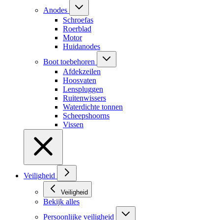
Anodes
Schroefas
Roerblad
Motor
Huidanodes
Boot toebehoren
Afdekzeilen
Hoosvaten
Lenspluggen
Ruitenwissers
Waterdichte tonnen
Scheepshoorns
Vissen
Veiligheid
Veiligheid
Bekijk alles
Persoonlijke veiligheid