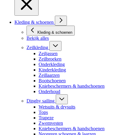
Kleding & schoenen
Kleding & schoenen
Bekijk alles
Zeilkleding
Zeiljassen
Zeilbroeken
Onderkleding
Kinderkleding
Zeillaarzen
Bootschoenen
Kniebeschermers & handschoenen
Onderhoud
Dinghy sailing
Wetsuits & drysuits
Tops
Trapeze
Zwemvesten
Kniebeschermers & handschoenen
Neopreen schoenen & laarzen