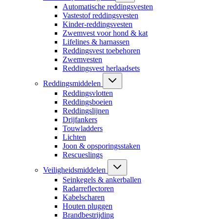
Automatische reddingsvesten
Vastestof reddingsvesten
Kinder-reddingsvesten
Zwemvest voor hond & kat
Lifelines & harnassen
Reddingsvest toebehoren
Zwemvesten
Reddingsvest herlaadsets
Reddingsmiddelen
Reddingsvlotten
Reddingsboeien
Reddingslijnen
Drijfankers
Touwladders
Lichten
Joon & opsporingsstaken
Rescueslings
Veiligheidsmiddelen
Seinkegels & ankerballen
Radarreflectoren
Kabelscharen
Houten pluggen
Brandbestrijding