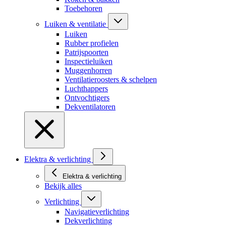
Toebehoren
Luiken & ventilatie
Luiken
Rubber profielen
Patrijspoorten
Inspectieluiken
Muggenhorren
Ventilatieroosters & schelpen
Luchthappers
Ontvochtigers
Dekventilatoren
Elektra & verlichting
Elektra & verlichting
Bekijk alles
Verlichting
Navigatieverlichting
Dekverlichting