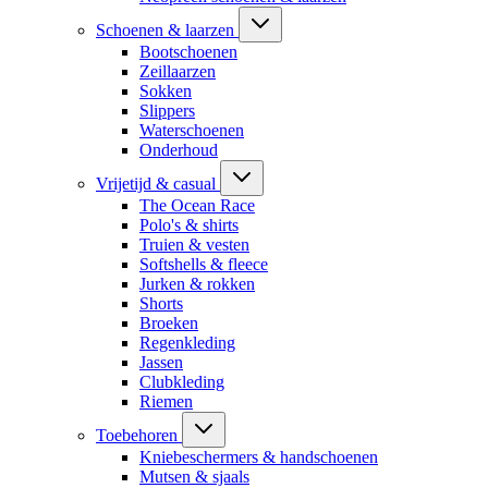
Schoenen & laarzen
Bootschoenen
Zeillaarzen
Sokken
Slippers
Waterschoenen
Onderhoud
Vrijetijd & casual
The Ocean Race
Polo's & shirts
Truien & vesten
Softshells & fleece
Jurken & rokken
Shorts
Broeken
Regenkleding
Jassen
Clubkleding
Riemen
Toebehoren
Kniebeschermers & handschoenen
Mutsen & sjaals