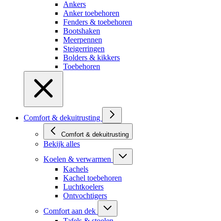
Ankers
Anker toebehoren
Fenders & toebehoren
Bootshaken
Meerpennen
Steigerringen
Bolders & kikkers
Toebehoren
Comfort & dekuitrusting
Comfort & dekuitrusting
Bekijk alles
Koelen & verwarmen
Kachels
Kachel toebehoren
Luchtkoelers
Ontvochtigers
Comfort aan dek
Tafels & stoelen