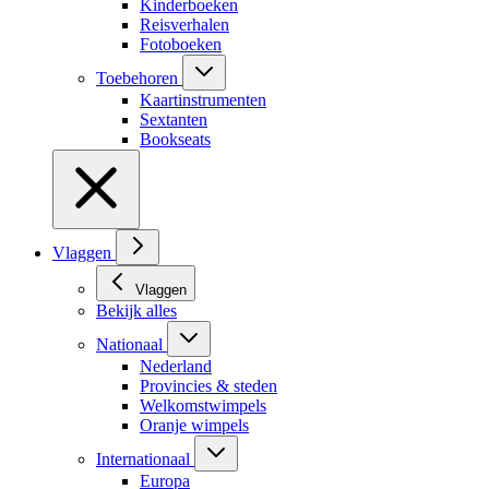
Kinderboeken
Reisverhalen
Fotoboeken
Toebehoren
Kaartinstrumenten
Sextanten
Bookseats
Vlaggen
Vlaggen
Bekijk alles
Nationaal
Nederland
Provincies & steden
Welkomstwimpels
Oranje wimpels
Internationaal
Europa