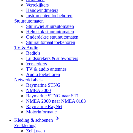
Verrekijkers
Handwindmeters
Instrumenten toebehoren
Stuurautomaten
Stuurwiel stuurautomaten
Helmstok stuurautomaten
Onderdekse stuurautomaten
Stuurautomaat toebehoren
TV & Audio
Radio's
Luidsprekers & subwoofers
Versterkers
TV & audio antennes
Audio toebehoren
Netwerkkabels
Raymarine STNG
NMEA 2000
Raymarine STNG naar ST1
NMEA 2000 naar NMEA 0183
Raymarine RayNet
Motorinformatie
Kleding & schoenen
Zeilkleding
Zeiljassen