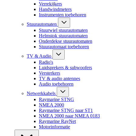
Verrekijkers
Handwindmeters
Instrumenten toebehoren
Stuurautomaten
Stuurwiel stuurautomaten
Helmstok stuurautomaten
Onderdekse stuurautomaten
Stuurautomaat toebehoren
TV & Audio
Radio's
Luidsprekers & subwoofers
Versterkers
TV & audio antennes
Audio toebehoren
Netwerkkabels
Raymarine STNG
NMEA 2000
Raymarine STNG naar ST1
NMEA 2000 naar NMEA 0183
Raymarine RayNet
Motorinformatie