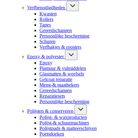
Verfbenodigdheden
Kwasten
Rollers
Tapes
Gereedschappen
Persoonlijke bescherming
Schuren
Verfbakjes & roosters
Epoxy & polyester
Epoxy
Plamuur & vulmiddelen
Glasmatten & weefsels
Gelcoat reparatie
Meng-& maatbekers
Gereedschappen
Reparatiesets
Persoonlijke bescherming
Polijsten & conserveren
Polijst- & waxproducten
Polijst-& schuurmachines
Polijstpads & matteerschijven
Poetsdoeken