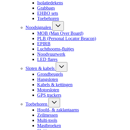
Isolatiedekens
Grabbags
EHBO sets
Toebehoren
Noodsignalen
MOB (Man Over Board)
PLB (Personal Locator Beacon)
EPIRB
Luchthoorns-fluitjes
Noodvuurwerk
LED flares
Sloten & kabels
Grondbeugels
Hangsloten
Kabels & kettingen
Motorsloten
GPS trackers
Toebehoren
Hoofd- & zaklantaarns
Zeilmessen
Multi-tools
Mastbroeken