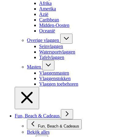
Afrika
Amerika
Azië
Caribbean
Midden-Oosten
Oceanië
Overige vlaggen
Seinvlaggen
Watersportvlaggen
Tafelvlaggen
Masten
Vlaggenmasten
Vlaggenstokken
Vlaggen toebehoren
Fun, Beach & Cadeaus
Fun, Beach & Cadeaus
Bekijk alles