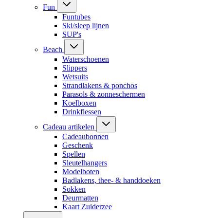
Fun
Funtubes
Ski/sleep lijnen
SUP's
Beach
Waterschoenen
Slippers
Wetsuits
Strandlakens & ponchos
Parasols & zonneschermen
Koelboxen
Drinkflessen
Cadeau artikelen
Cadeaubonnen
Geschenk
Spellen
Sleutelhangers
Modelboten
Badlakens, thee- & handdoeken
Sokken
Deurmatten
Kaart Zuiderzee