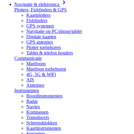
Navigatie & elektronica
Plotters, Fishfinders & GPS
Kaartplotters
Fishfinders
GPS systemen
Navigatie op PC/phone/tablet
Digitale kaarten
GPS antennes
Plotter toebehoren
Tablet & telefon houders
Communicatie
Marifoons
Marifoon toebehoren
4G, 5G & WiFi
AIS
Antennes
Instrumenten
Boordinstrumenten
Radar
Navtex
Kompassen
Transducers
Scheepsklokken
Kaartinstrumenten
Sextanten