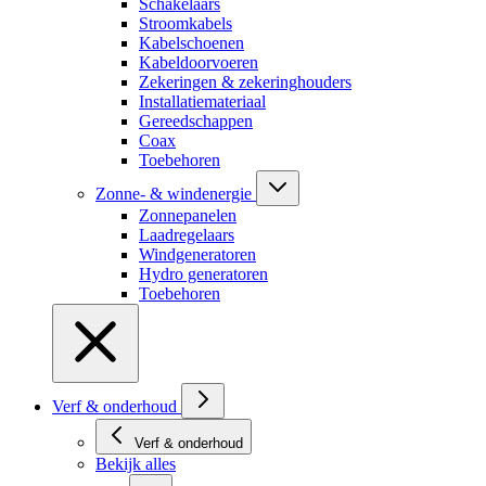
Schakelaars
Stroomkabels
Kabelschoenen
Kabeldoorvoeren
Zekeringen & zekeringhouders
Installatiemateriaal
Gereedschappen
Coax
Toebehoren
Zonne- & windenergie
Zonnepanelen
Laadregelaars
Windgeneratoren
Hydro generatoren
Toebehoren
Verf & onderhoud
Verf & onderhoud
Bekijk alles