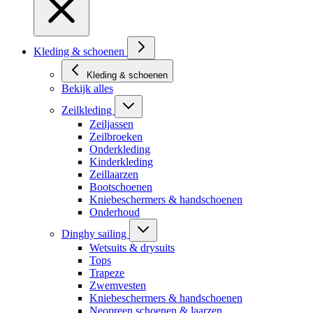
Kleding & schoenen
Kleding & schoenen
Bekijk alles
Zeilkleding
Zeiljassen
Zeilbroeken
Onderkleding
Kinderkleding
Zeillaarzen
Bootschoenen
Kniebeschermers & handschoenen
Onderhoud
Dinghy sailing
Wetsuits & drysuits
Tops
Trapeze
Zwemvesten
Kniebeschermers & handschoenen
Neopreen schoenen & laarzen