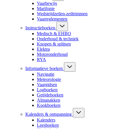
Vaarbewijs
Marifonie
Wedstrijdzeilen-zeiltrimmen
Vaarreglementen
Instructieboeken
Medisch & EHBO
Onderhoud & techniek
Knopen & splitsen
Elektra
Motoronderhoud
RYA
Informatieve boeken
Navigatie
Meteorologie
Vaargidsen
Logboeken
Getijdeboeken
Almanakken
Kookboeken
Kalenders & ontspanning
Kalenders
Leesboeken