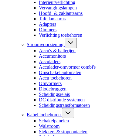
Interieurverlichting
Vervangingslampen
Hoofd- & zaklantaarns
Tafellantaarns
Adapters
Dimmers
Verlichting toebehoren
Stroomvoorziening
Accu's & batterijen
Accumonitors
Acculaders
Acculader-omvormer combi's
Omschakel automaten
Accu toebehoren
Omvormers
Diodebruggen
Scheidingsrelais
DC distributie systemen
Scheidingstransformatoren
Kabel toebehoren
Schakelpanelen
Walstroom
Stekkers & stopcontacten