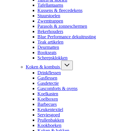
Tafellantaarns
Kussens & fleecedekens
Stuurstoelen
Zwemtrappen
Parasols & zonneschermen
Bekerhouders
Blue Performance dekuitrusting
Teak artikelen
Deurmatten
Bookseats
Scheepsklokken
Koken & kombuis
Drinkflessen
Gasflessen
Gasdetectie
Gascomforts & ovens
Koelkasten
Koelboxen
Barbecues
Keukentextiel
Serviesgoed
Prullenbakken
Kookboeken
Koken & bakken