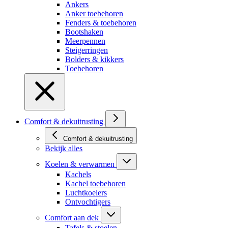
Ankers
Anker toebehoren
Fenders & toebehoren
Bootshaken
Meerpennen
Steigerringen
Bolders & kikkers
Toebehoren
Comfort & dekuitrusting
Comfort & dekuitrusting
Bekijk alles
Koelen & verwarmen
Kachels
Kachel toebehoren
Luchtkoelers
Ontvochtigers
Comfort aan dek
Tafels & stoelen