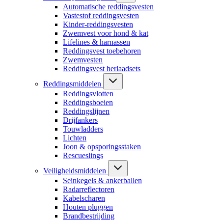
Automatische reddingsvesten
Vastestof reddingsvesten
Kinder-reddingsvesten
Zwemvest voor hond & kat
Lifelines & harnassen
Reddingsvest toebehoren
Zwemvesten
Reddingsvest herlaadsets
Reddingsmiddelen
Reddingsvlotten
Reddingsboeien
Reddingslijnen
Drijfankers
Touwladders
Lichten
Joon & opsporingsstaken
Rescueslings
Veiligheidsmiddelen
Seinkegels & ankerballen
Radarreflectoren
Kabelscharen
Houten pluggen
Brandbestrijding