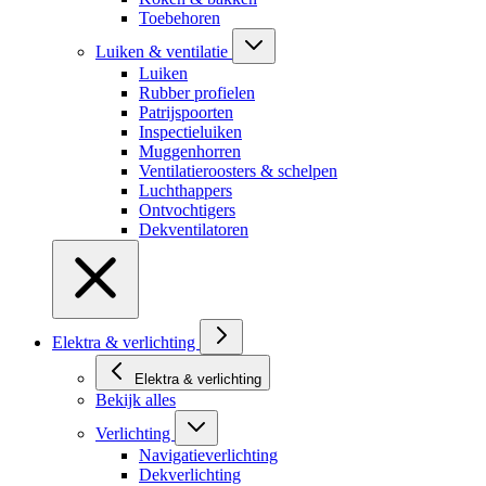
Toebehoren
Luiken & ventilatie
Luiken
Rubber profielen
Patrijspoorten
Inspectieluiken
Muggenhorren
Ventilatieroosters & schelpen
Luchthappers
Ontvochtigers
Dekventilatoren
Elektra & verlichting
Elektra & verlichting
Bekijk alles
Verlichting
Navigatieverlichting
Dekverlichting