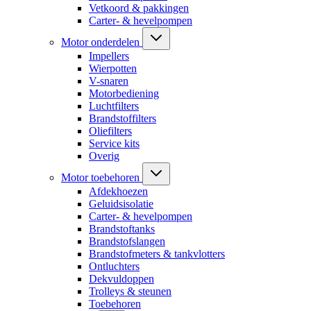
Vetkoord & pakkingen
Carter- & hevelpompen
Motor onderdelen
Impellers
Wierpotten
V-snaren
Motorbediening
Luchtfilters
Brandstoffilters
Oliefilters
Service kits
Overig
Motor toebehoren
Afdekhoezen
Geluidsisolatie
Carter- & hevelpompen
Brandstoftanks
Brandstofslangen
Brandstofmeters & tankvlotters
Ontluchters
Dekvuldoppen
Trolleys & steunen
Toebehoren