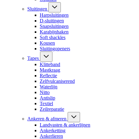
Sluitingen
Harpsluitingen
D-sluitingen
Snapsluitingen
Karabijnhaken
Soft shackles
Kousen
Sluitingopeners
Tapes
Klitteband
Mastkraag
Reflectie
Zelfvulcaniserend
Waterlijn
Nitto
Antislip
Textiel
Zeilreparatie
Ankeren & afmeren
Landvasten & ankerlijnen
Ankerketting
Ankerlieren