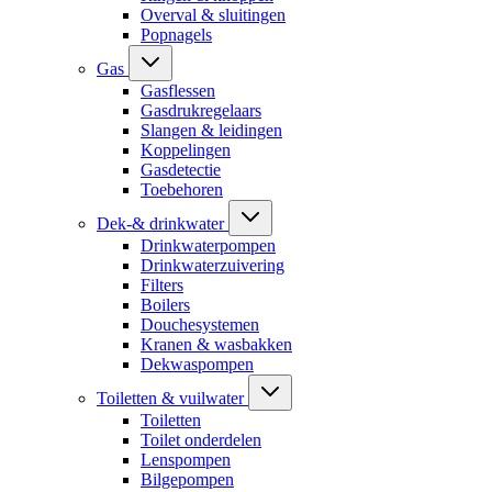
Overval & sluitingen
Popnagels
Gas
Gasflessen
Gasdrukregelaars
Slangen & leidingen
Koppelingen
Gasdetectie
Toebehoren
Dek-& drinkwater
Drinkwaterpompen
Drinkwaterzuivering
Filters
Boilers
Douchesystemen
Kranen & wasbakken
Dekwaspompen
Toiletten & vuilwater
Toiletten
Toilet onderdelen
Lenspompen
Bilgepompen