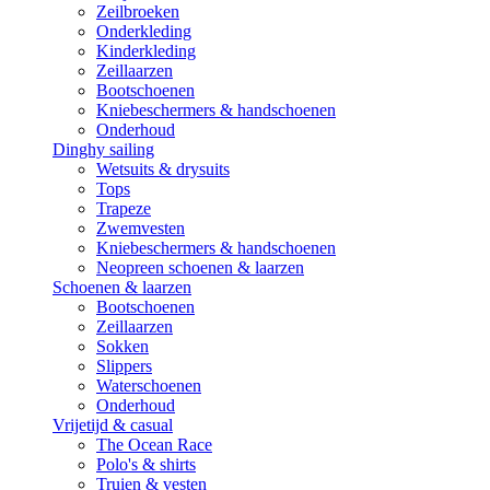
Zeilbroeken
Onderkleding
Kinderkleding
Zeillaarzen
Bootschoenen
Kniebeschermers & handschoenen
Onderhoud
Dinghy sailing
Wetsuits & drysuits
Tops
Trapeze
Zwemvesten
Kniebeschermers & handschoenen
Neopreen schoenen & laarzen
Schoenen & laarzen
Bootschoenen
Zeillaarzen
Sokken
Slippers
Waterschoenen
Onderhoud
Vrijetijd & casual
The Ocean Race
Polo's & shirts
Truien & vesten