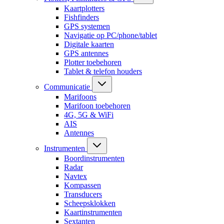
Kaartplotters
Fishfinders
GPS systemen
Navigatie op PC/phone/tablet
Digitale kaarten
GPS antennes
Plotter toebehoren
Tablet & telefon houders
Communicatie
Marifoons
Marifoon toebehoren
4G, 5G & WiFi
AIS
Antennes
Instrumenten
Boordinstrumenten
Radar
Navtex
Kompassen
Transducers
Scheepsklokken
Kaartinstrumenten
Sextanten