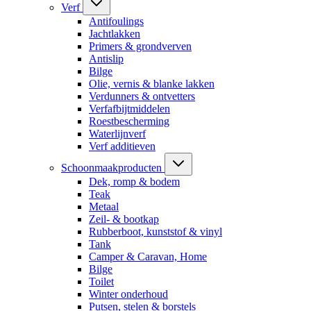
Verf
Antifoulings
Jachtlakken
Primers & grondverven
Antislip
Bilge
Olie, vernis & blanke lakken
Verdunners & ontvetters
Verfafbijtmiddelen
Roestbescherming
Waterlijnverf
Verf additieven
Schoonmaakproducten
Dek, romp & bodem
Teak
Metaal
Zeil- & bootkap
Rubberboot, kunststof & vinyl
Tank
Camper & Caravan, Home
Bilge
Toilet
Winter onderhoud
Putsen, stelen & borstels