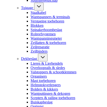
Splitsgereedschap
Tuigage
Staalkabel
Wantspanners & terminals
Verstaging toebehoren
Blokken
Spinakerboombeslag
Rolreefsystemen
Wantspanningsmeter
Zeillatten & toebehoren
Zeilreparatie
Zeilbinders
Dekbeslag
Lieren & Lierhendels
Overlooprails & sledes
Valstoppers & schootklemmen
Organisers
Mast toebehoren
Helmstokverlengers
Bolders & kikkers
Wantputtingen & dekogen
Scepters & railing toebehoren
Buiskapbeslag
Optimist