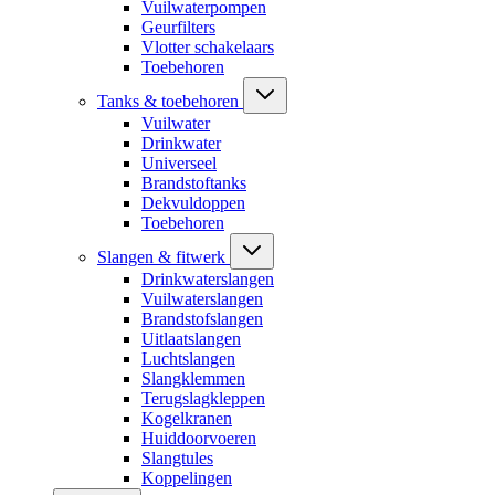
Vuilwaterpompen
Geurfilters
Vlotter schakelaars
Toebehoren
Tanks & toebehoren
Vuilwater
Drinkwater
Universeel
Brandstoftanks
Dekvuldoppen
Toebehoren
Slangen & fitwerk
Drinkwaterslangen
Vuilwaterslangen
Brandstofslangen
Uitlaatslangen
Luchtslangen
Slangklemmen
Terugslagkleppen
Kogelkranen
Huiddoorvoeren
Slangtules
Koppelingen