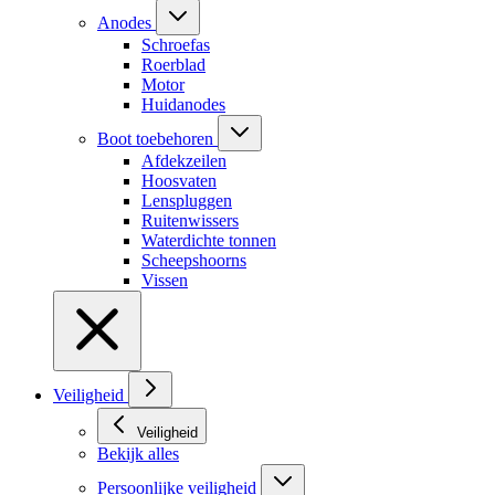
Anodes
Schroefas
Roerblad
Motor
Huidanodes
Boot toebehoren
Afdekzeilen
Hoosvaten
Lenspluggen
Ruitenwissers
Waterdichte tonnen
Scheepshoorns
Vissen
Veiligheid
Veiligheid
Bekijk alles
Persoonlijke veiligheid