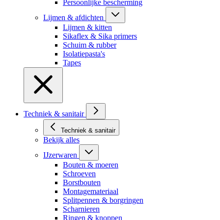
Persoonlijke bescherming
Lijmen & afdichten
Lijmen & kitten
Sikaflex & Sika primers
Schuim & rubber
Isolatiepasta's
Tapes
Techniek & sanitair
Techniek & sanitair
Bekijk alles
IJzerwaren
Bouten & moeren
Schroeven
Borstbouten
Montagemateriaal
Splitpennen & borgringen
Scharnieren
Ringen & knoppen