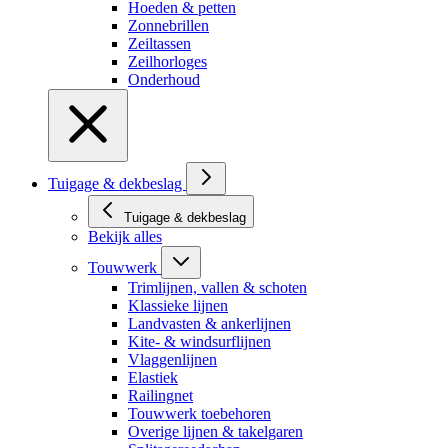
Hoeden & petten
Zonnebrillen
Zeiltassen
Zeilhorloges
Onderhoud
Tuigage & dekbeslag
Tuigage & dekbeslag
Bekijk alles
Touwwerk
Trimlijnen, vallen & schoten
Klassieke lijnen
Landvasten & ankerlijnen
Kite- & windsurflijnen
Vlaggenlijnen
Elastiek
Railingnet
Touwwerk toebehoren
Overige lijnen & takelgaren