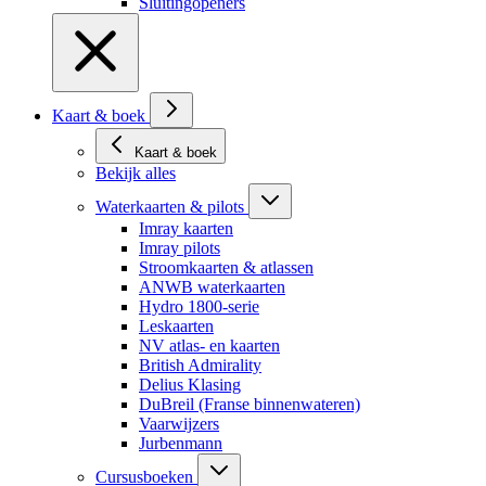
Sluitingopeners
Kaart & boek
Kaart & boek
Bekijk alles
Waterkaarten & pilots
Imray kaarten
Imray pilots
Stroomkaarten & atlassen
ANWB waterkaarten
Hydro 1800-serie
Leskaarten
NV atlas- en kaarten
British Admirality
Delius Klasing
DuBreil (Franse binnenwateren)
Vaarwijzers
Jurbenmann
Cursusboeken