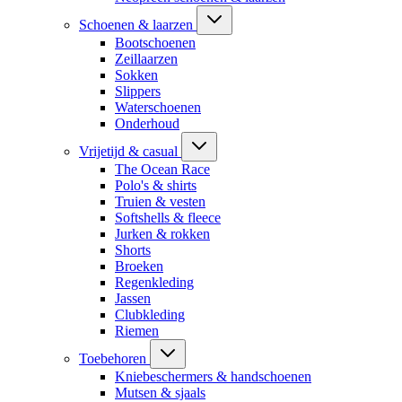
Schoenen & laarzen
Bootschoenen
Zeillaarzen
Sokken
Slippers
Waterschoenen
Onderhoud
Vrijetijd & casual
The Ocean Race
Polo's & shirts
Truien & vesten
Softshells & fleece
Jurken & rokken
Shorts
Broeken
Regenkleding
Jassen
Clubkleding
Riemen
Toebehoren
Kniebeschermers & handschoenen
Mutsen & sjaals