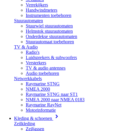
Verrekijkers
Handwindmeters
Instrumenten toebehoren
Stuurautomaten
Stuurwiel stuurautomaten
Helmstok stuurautomaten
Onderdekse stuurautomaten
Stuurautomaat toebehoren
TV & Audio
Radio's
Luidsprekers & subwoofers
Versterkers
TV & audio antennes
Audio toebehoren
Netwerkkabels
Raymarine STNG
NMEA 2000
Raymarine STNG naar ST1
NMEA 2000 naar NMEA 0183
Raymarine RayNet
Motorinformatie
Kleding & schoenen
Zeilkleding
Zeiljassen