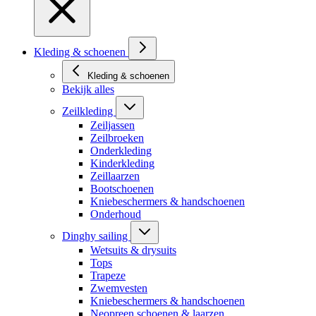
Kleding & schoenen
Kleding & schoenen
Bekijk alles
Zeilkleding
Zeiljassen
Zeilbroeken
Onderkleding
Kinderkleding
Zeillaarzen
Bootschoenen
Kniebeschermers & handschoenen
Onderhoud
Dinghy sailing
Wetsuits & drysuits
Tops
Trapeze
Zwemvesten
Kniebeschermers & handschoenen
Neopreen schoenen & laarzen