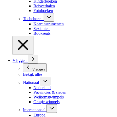
Kinderboeken
Reisverhalen
Fotoboeken
Toebehoren
Kaartinstrumenten
Sextanten
Bookseats
Vlaggen
Vlaggen
Bekijk alles
Nationaal
Nederland
Provincies & steden
Welkomstwimpels
Oranje wimpels
Internationaal
Europa