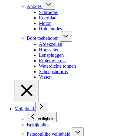
Anodes
Schroefas
Roerblad
Motor
Huidanodes
Boot toebehoren
Afdekzeilen
Hoosvaten
Lenspluggen
Ruitenwissers
Waterdichte tonnen
Scheepshoorns
Vissen
Veiligheid
Veiligheid
Bekijk alles
Persoonlijke veiligheid