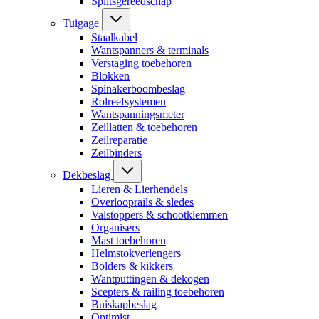
Splitsgereedschap
Tuigage
Staalkabel
Wantspanners & terminals
Verstaging toebehoren
Blokken
Spinakerboombeslag
Rolreefsystemen
Wantspanningsmeter
Zeillatten & toebehoren
Zeilreparatie
Zeilbinders
Dekbeslag
Lieren & Lierhendels
Overlooprails & sledes
Valstoppers & schootklemmen
Organisers
Mast toebehoren
Helmstokverlengers
Bolders & kikkers
Wantputtingen & dekogen
Scepters & railing toebehoren
Buiskapbeslag
Optimist