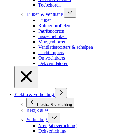
Toebehoren
Luiken & ventilatie
Luiken
Rubber profielen
Patrijspoorten
Inspectieluiken
Muggenhorren
Ventilatieroosters & schelpen
Luchthappers
Ontvochtigers
Dekventilatoren
Elektra & verlichting
Elektra & verlichting
Bekijk alles
Verlichting
Navigatieverlichting
Dekverlichting