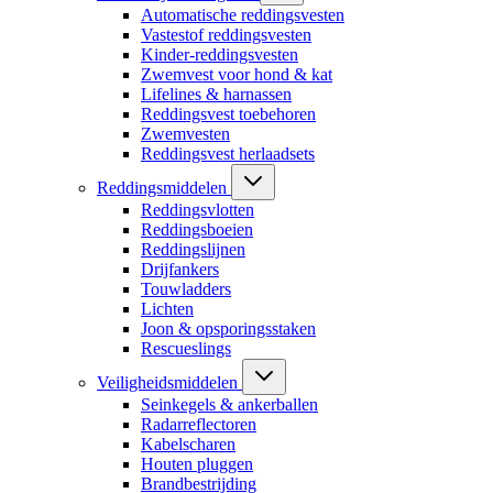
Automatische reddingsvesten
Vastestof reddingsvesten
Kinder-reddingsvesten
Zwemvest voor hond & kat
Lifelines & harnassen
Reddingsvest toebehoren
Zwemvesten
Reddingsvest herlaadsets
Reddingsmiddelen
Reddingsvlotten
Reddingsboeien
Reddingslijnen
Drijfankers
Touwladders
Lichten
Joon & opsporingsstaken
Rescueslings
Veiligheidsmiddelen
Seinkegels & ankerballen
Radarreflectoren
Kabelscharen
Houten pluggen
Brandbestrijding