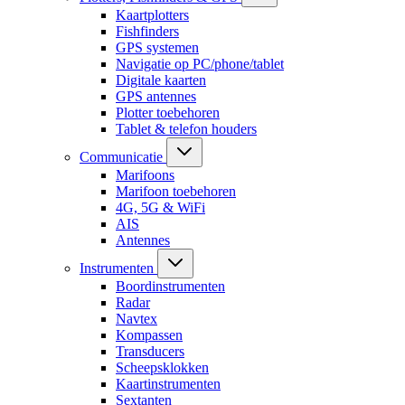
Kaartplotters
Fishfinders
GPS systemen
Navigatie op PC/phone/tablet
Digitale kaarten
GPS antennes
Plotter toebehoren
Tablet & telefon houders
Communicatie
Marifoons
Marifoon toebehoren
4G, 5G & WiFi
AIS
Antennes
Instrumenten
Boordinstrumenten
Radar
Navtex
Kompassen
Transducers
Scheepsklokken
Kaartinstrumenten
Sextanten