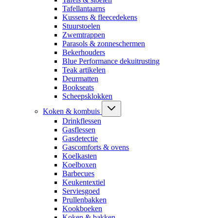
Tafellantaarns
Kussens & fleecedekens
Stuurstoelen
Zwemtrappen
Parasols & zonneschermen
Bekerhouders
Blue Performance dekuitrusting
Teak artikelen
Deurmatten
Bookseats
Scheepsklokken
Koken & kombuis
Drinkflessen
Gasflessen
Gasdetectie
Gascomforts & ovens
Koelkasten
Koelboxen
Barbecues
Keukentextiel
Serviesgoed
Prullenbakken
Kookboeken
Koken & bakken