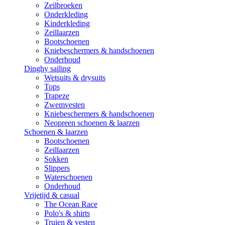
Zeilbroeken
Onderkleding
Kinderkleding
Zeillaarzen
Bootschoenen
Kniebeschermers & handschoenen
Onderhoud
Dinghy sailing
Wetsuits & drysuits
Tops
Trapeze
Zwemvesten
Kniebeschermers & handschoenen
Neopreen schoenen & laarzen
Schoenen & laarzen
Bootschoenen
Zeillaarzen
Sokken
Slippers
Waterschoenen
Onderhoud
Vrijetijd & casual
The Ocean Race
Polo's & shirts
Truien & vesten