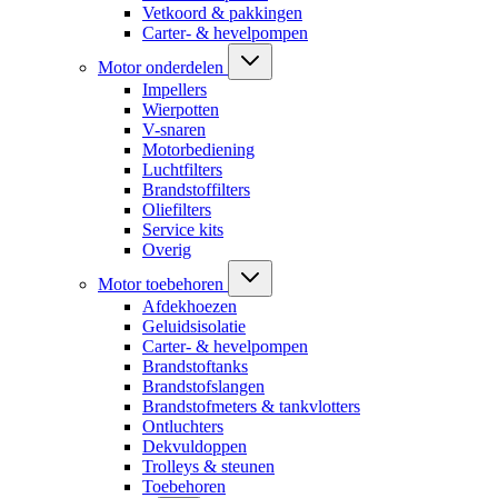
Vetkoord & pakkingen
Carter- & hevelpompen
Motor onderdelen
Impellers
Wierpotten
V-snaren
Motorbediening
Luchtfilters
Brandstoffilters
Oliefilters
Service kits
Overig
Motor toebehoren
Afdekhoezen
Geluidsisolatie
Carter- & hevelpompen
Brandstoftanks
Brandstofslangen
Brandstofmeters & tankvlotters
Ontluchters
Dekvuldoppen
Trolleys & steunen
Toebehoren