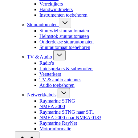
Verrekijkers
Handwindmeters
Instrumenten toebehoren
Stuurautomaten
Stuurwiel stuurautomaten
Helmstok stuurautomaten
Onderdekse stuurautomaten
Stuurautomaat toebehoren
TV & Audio
Radio's
Luidsprekers & subwoofers
Versterkers
TV & audio antennes
Audio toebehoren
Netwerkkabels
Raymarine STNG
NMEA 2000
Raymarine STNG naar ST1
NMEA 2000 naar NMEA 0183
Raymarine RayNet
Motorinformatie