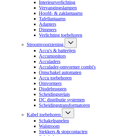
Interieurverlichting
Vervangingslampen
Hoofd- & zaklantaarns
Tafellantaarns
Adapters
Dimmers
Verlichting toebehoren
Stroomvoorziening
Accu's & batterijen
Accumonitors
Acculaders
Acculader-omvormer combi's
Omschakel automaten
Accu toebehoren
Omvormers
Diodebruggen
Scheidingsrelais
DC distributie systemen
Scheidingstransformatoren
Kabel toebehoren
Schakelpanelen
Walstroom
Stekkers & stopcontacten