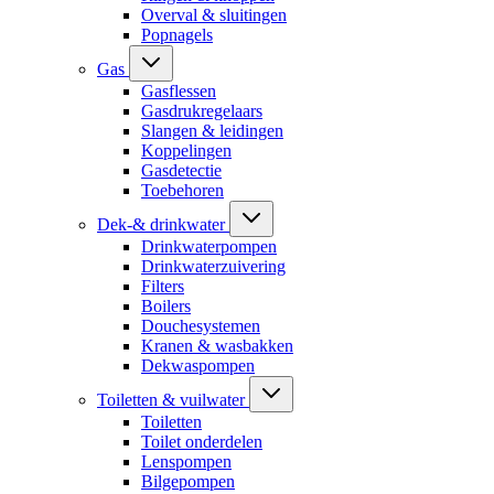
Overval & sluitingen
Popnagels
Gas
Gasflessen
Gasdrukregelaars
Slangen & leidingen
Koppelingen
Gasdetectie
Toebehoren
Dek-& drinkwater
Drinkwaterpompen
Drinkwaterzuivering
Filters
Boilers
Douchesystemen
Kranen & wasbakken
Dekwaspompen
Toiletten & vuilwater
Toiletten
Toilet onderdelen
Lenspompen
Bilgepompen