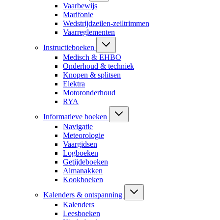
Vaarbewijs
Marifonie
Wedstrijdzeilen-zeiltrimmen
Vaarreglementen
Instructieboeken
Medisch & EHBO
Onderhoud & techniek
Knopen & splitsen
Elektra
Motoronderhoud
RYA
Informatieve boeken
Navigatie
Meteorologie
Vaargidsen
Logboeken
Getijdeboeken
Almanakken
Kookboeken
Kalenders & ontspanning
Kalenders
Leesboeken