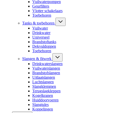
Vuilwaterpompen
Geurfilters
Vlotter schakelaars
Toebehoren
Tanks & toebehoren
Vuilwater
Drinkwater
Universeel
Brandstoftanks
Dekvuldoppen
Toebehoren
Slangen & fitwerk
Drinkwaterslangen
Vuilwaterslangen
Brandstofslangen
Uitlaatslangen
Luchtslangen
Slangklemmen
Terugslagkleppen
Kogelkranen
Huiddoorvoeren
Slangtules
Koppelingen