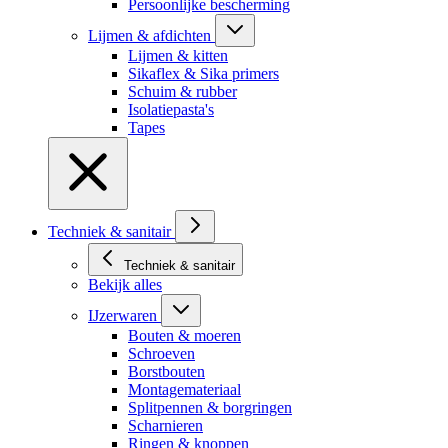
Persoonlijke bescherming
Lijmen & afdichten
Lijmen & kitten
Sikaflex & Sika primers
Schuim & rubber
Isolatiepasta's
Tapes
Techniek & sanitair
Techniek & sanitair
Bekijk alles
IJzerwaren
Bouten & moeren
Schroeven
Borstbouten
Montagemateriaal
Splitpennen & borgringen
Scharnieren
Ringen & knoppen