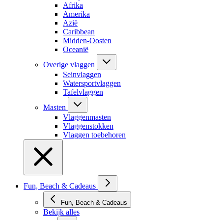
Afrika
Amerika
Azië
Caribbean
Midden-Oosten
Oceanië
Overige vlaggen
Seinvlaggen
Watersportvlaggen
Tafelvlaggen
Masten
Vlaggenmasten
Vlaggenstokken
Vlaggen toebehoren
Fun, Beach & Cadeaus
Fun, Beach & Cadeaus
Bekijk alles