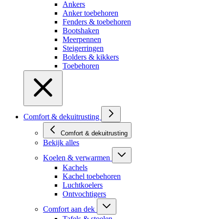
Ankers
Anker toebehoren
Fenders & toebehoren
Bootshaken
Meerpennen
Steigerringen
Bolders & kikkers
Toebehoren
Comfort & dekuitrusting
Comfort & dekuitrusting
Bekijk alles
Koelen & verwarmen
Kachels
Kachel toebehoren
Luchtkoelers
Ontvochtigers
Comfort aan dek
Tafels & stoelen