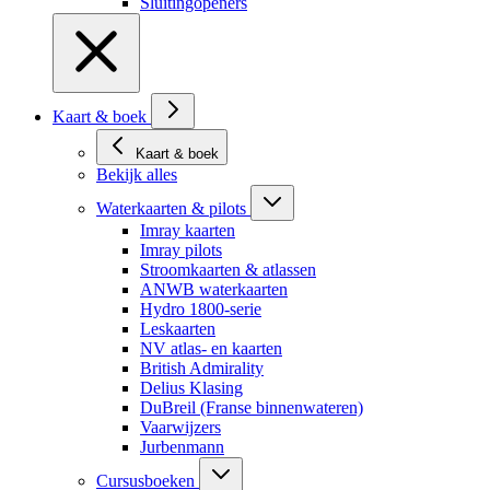
Sluitingopeners
Kaart & boek
Kaart & boek
Bekijk alles
Waterkaarten & pilots
Imray kaarten
Imray pilots
Stroomkaarten & atlassen
ANWB waterkaarten
Hydro 1800-serie
Leskaarten
NV atlas- en kaarten
British Admirality
Delius Klasing
DuBreil (Franse binnenwateren)
Vaarwijzers
Jurbenmann
Cursusboeken