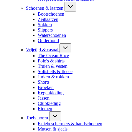
Schoenen & laarzen
Bootschoenen
Zeillaarzen
Sokken
Slippers
Waterschoenen
Onderhoud
Vrijetijd & casual
The Ocean Race
Polo's & shirts
Truien & vesten
Softshells & fleece
Jurken & rokken
Shorts
Broeken
Regenkleding
Jassen
Clubkleding
Riemen
Toebehoren
Kniebeschermers & handschoenen
Mutsen & sjaals