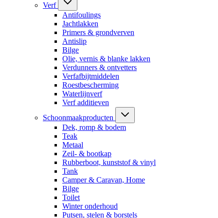
Verf
Antifoulings
Jachtlakken
Primers & grondverven
Antislip
Bilge
Olie, vernis & blanke lakken
Verdunners & ontvetters
Verfafbijtmiddelen
Roestbescherming
Waterlijnverf
Verf additieven
Schoonmaakproducten
Dek, romp & bodem
Teak
Metaal
Zeil- & bootkap
Rubberboot, kunststof & vinyl
Tank
Camper & Caravan, Home
Bilge
Toilet
Winter onderhoud
Putsen, stelen & borstels