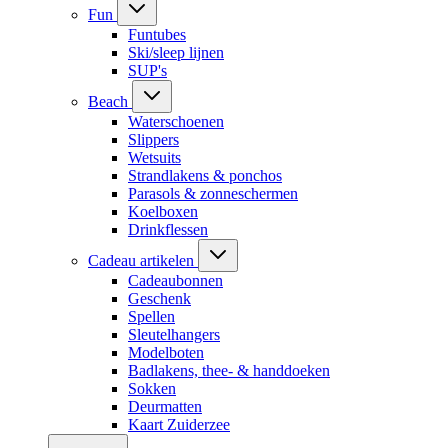
Fun
Funtubes
Ski/sleep lijnen
SUP's
Beach
Waterschoenen
Slippers
Wetsuits
Strandlakens & ponchos
Parasols & zonneschermen
Koelboxen
Drinkflessen
Cadeau artikelen
Cadeaubonnen
Geschenk
Spellen
Sleutelhangers
Modelboten
Badlakens, thee- & handdoeken
Sokken
Deurmatten
Kaart Zuiderzee