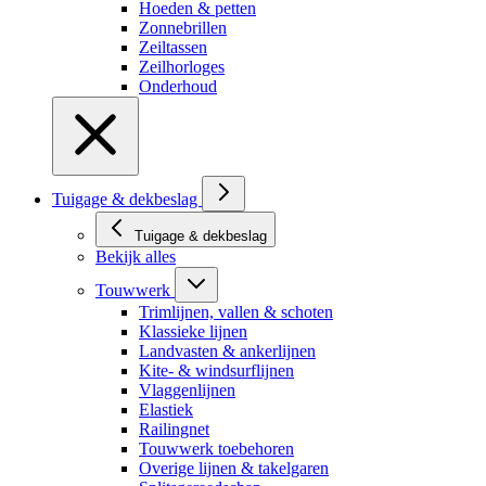
Hoeden & petten
Zonnebrillen
Zeiltassen
Zeilhorloges
Onderhoud
Tuigage & dekbeslag
Tuigage & dekbeslag
Bekijk alles
Touwwerk
Trimlijnen, vallen & schoten
Klassieke lijnen
Landvasten & ankerlijnen
Kite- & windsurflijnen
Vlaggenlijnen
Elastiek
Railingnet
Touwwerk toebehoren
Overige lijnen & takelgaren