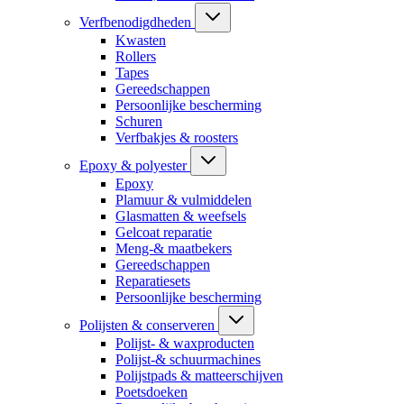
Verfbenodigdheden
Kwasten
Rollers
Tapes
Gereedschappen
Persoonlijke bescherming
Schuren
Verfbakjes & roosters
Epoxy & polyester
Epoxy
Plamuur & vulmiddelen
Glasmatten & weefsels
Gelcoat reparatie
Meng-& maatbekers
Gereedschappen
Reparatiesets
Persoonlijke bescherming
Polijsten & conserveren
Polijst- & waxproducten
Polijst-& schuurmachines
Polijstpads & matteerschijven
Poetsdoeken