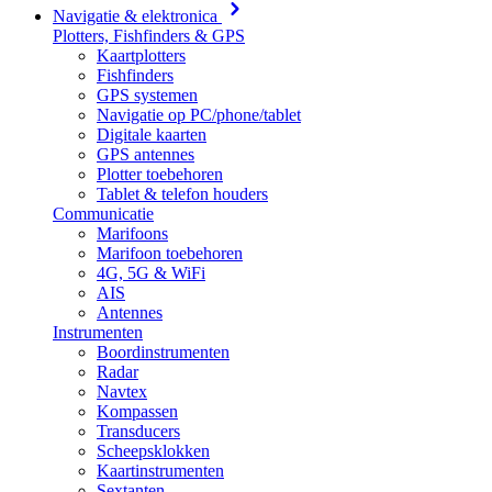
Navigatie & elektronica
Plotters, Fishfinders & GPS
Kaartplotters
Fishfinders
GPS systemen
Navigatie op PC/phone/tablet
Digitale kaarten
GPS antennes
Plotter toebehoren
Tablet & telefon houders
Communicatie
Marifoons
Marifoon toebehoren
4G, 5G & WiFi
AIS
Antennes
Instrumenten
Boordinstrumenten
Radar
Navtex
Kompassen
Transducers
Scheepsklokken
Kaartinstrumenten
Sextanten