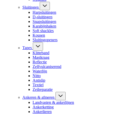
Sluitingen
Harpsluitingen
D-sluitingen
Snapsluitingen
Karabijnhaken
Soft shackles
Kousen
Sluitingopeners
Tapes
Klitteband
Mastkraag
Reflectie
Zelfvulcaniserend
Waterlijn
Nitto
Antislip
Textiel
Zeilreparatie
Ankeren & afmeren
Landvasten & ankerlijnen
Ankerketting
Ankerlieren