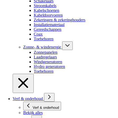
Schakelaars
Stroomkabels
Kabelschoenen
Kabeldoorvoeren
Zekeringen & zekeringhouders
Installatiemateriaal
Gereedschappen
Coax
Toebehoren
Zonne- & windenergie
Zonnepanelen
Laadregelaars
Windgeneratoren
Hydro generatoren
Toebehoren
Verf & onderhoud
Verf & onderhoud
Bekijk alles