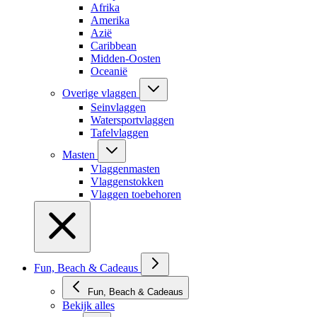
Afrika
Amerika
Azië
Caribbean
Midden-Oosten
Oceanië
Overige vlaggen
Seinvlaggen
Watersportvlaggen
Tafelvlaggen
Masten
Vlaggenmasten
Vlaggenstokken
Vlaggen toebehoren
Fun, Beach & Cadeaus
Fun, Beach & Cadeaus
Bekijk alles