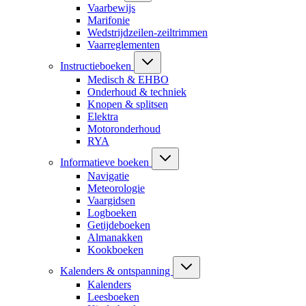
Vaarbewijs
Marifonie
Wedstrijdzeilen-zeiltrimmen
Vaarreglementen
Instructieboeken
Medisch & EHBO
Onderhoud & techniek
Knopen & splitsen
Elektra
Motoronderhoud
RYA
Informatieve boeken
Navigatie
Meteorologie
Vaargidsen
Logboeken
Getijdeboeken
Almanakken
Kookboeken
Kalenders & ontspanning
Kalenders
Leesboeken