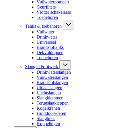
Vuilwaterpompen
Geurfilters
Vlotter schakelaars
Toebehoren
Tanks & toebehoren
Vuilwater
Drinkwater
Universeel
Brandstoftanks
Dekvuldoppen
Toebehoren
Slangen & fitwerk
Drinkwaterslangen
Vuilwaterslangen
Brandstofslangen
Uitlaatslangen
Luchtslangen
Slangklemmen
Terugslagkleppen
Kogelkranen
Huiddoorvoeren
Slangtules
Koppelingen