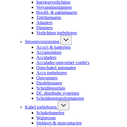
Interieurverlichting
Vervangingslampen
Hoofd- & zaklantaarns
Tafellantaarns
Adapters
Dimmers
Verlichting toebehoren
Stroomvoorziening
Accu's & batterijen
Accumonitors
Acculaders
Acculader-omvormer combi's
Omschakel automaten
Accu toebehoren
Omvormers
Diodebruggen
Scheidingsrelais
DC distributie systemen
Scheidingstransformatoren
Kabel toebehoren
Schakelpanelen
Walstroom
Stekkers & stopcontacten