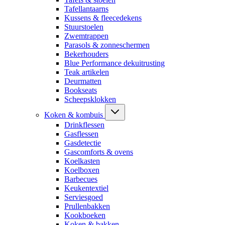
Tafellantaarns
Kussens & fleecedekens
Stuurstoelen
Zwemtrappen
Parasols & zonneschermen
Bekerhouders
Blue Performance dekuitrusting
Teak artikelen
Deurmatten
Bookseats
Scheepsklokken
Koken & kombuis
Drinkflessen
Gasflessen
Gasdetectie
Gascomforts & ovens
Koelkasten
Koelboxen
Barbecues
Keukentextiel
Serviesgoed
Prullenbakken
Kookboeken
Koken & bakken