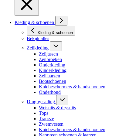
Kleding & schoenen
Kleding & schoenen
Bekijk alles
Zeilkleding
Zeiljassen
Zeilbroeken
Onderkleding
Kinderkleding
Zeillaarzen
Bootschoenen
Kniebeschermers & handschoenen
Onderhoud
Dinghy sailing
Wetsuits & drysuits
Tops
Trapeze
Zwemvesten
Kniebeschermers & handschoenen
Neopreen schoenen & laarzen