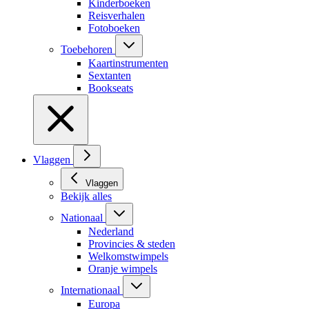
Kinderboeken
Reisverhalen
Fotoboeken
Toebehoren
Kaartinstrumenten
Sextanten
Bookseats
Vlaggen
Vlaggen
Bekijk alles
Nationaal
Nederland
Provincies & steden
Welkomstwimpels
Oranje wimpels
Internationaal
Europa