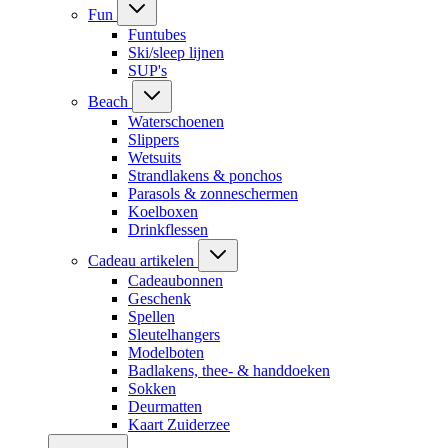
Fun
Funtubes
Ski/sleep lijnen
SUP's
Beach
Waterschoenen
Slippers
Wetsuits
Strandlakens & ponchos
Parasols & zonneschermen
Koelboxen
Drinkflessen
Cadeau artikelen
Cadeaubonnen
Geschenk
Spellen
Sleutelhangers
Modelboten
Badlakens, thee- & handdoeken
Sokken
Deurmatten
Kaart Zuiderzee