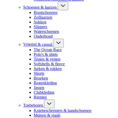
Schoenen & laarzen
Bootschoenen
Zeillaarzen
Sokken
Slippers
Waterschoenen
Onderhoud
Vrijetijd & casual
The Ocean Race
Polo's & shirts
Truien & vesten
Softshells & fleece
Jurken & rokken
Shorts
Broeken
Regenkleding
Jassen
Clubkleding
Riemen
Toebehoren
Kniebeschermers & handschoenen
Mutsen & sjaals