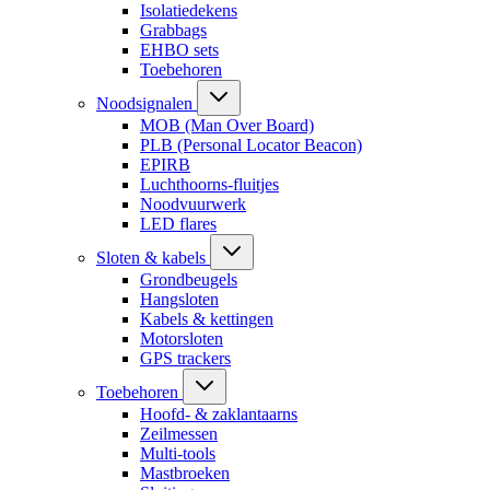
Isolatiedekens
Grabbags
EHBO sets
Toebehoren
Noodsignalen
MOB (Man Over Board)
PLB (Personal Locator Beacon)
EPIRB
Luchthoorns-fluitjes
Noodvuurwerk
LED flares
Sloten & kabels
Grondbeugels
Hangsloten
Kabels & kettingen
Motorsloten
GPS trackers
Toebehoren
Hoofd- & zaklantaarns
Zeilmessen
Multi-tools
Mastbroeken