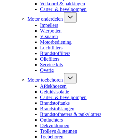
Vetkoord & pakkingen
Carter- & hevelpompen
Motor onderdelen
Impellers
Wierpotten
V-snaren
Motorbediening
Luchtfilters
Brandstoffilters
Oliefilters
Service kits
Overig
Motor toebehoren
Afdekhoezen
Geluidsisolatie
Carter- & hevelpompen
Brandstoftanks
Brandstofslangen
Brandstofmeters & tankvlotters
Ontluchters
Dekvuldoppen
Trolleys & steunen
Toebehoren