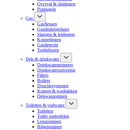
Overval & sluitingen
Popnagels
Gas
Gasflessen
Gasdrukregelaars
Slangen & leidingen
Koppelingen
Gasdetectie
Toebehoren
Dek-& drinkwater
Drinkwaterpompen
Drinkwaterzuivering
Filters
Boilers
Douchesystemen
Kranen & wasbakken
Dekwaspompen
Toiletten & vuilwater
Toiletten
Toilet onderdelen
Lenspompen
Bilgepompen