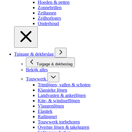
Hoeden & petten
Zonnebrillen
Zeiltassen
Zeilhorloges
Onderhoud
Tuigage & dekbeslag
Tuigage & dekbeslag
Bekijk alles
Touwwerk
Trimlijnen, vallen & schoten
Klassieke lijnen
Landvasten & ankerlijnen
Kite- & windsurflijnen
Vlaggenlijnen
Elastiek
Railingnet
Touwwerk toebehoren
Overige lijnen & takelgaren