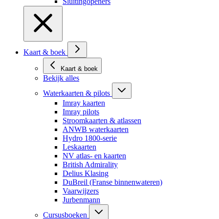
Sluitingopeners
Kaart & boek
Kaart & boek
Bekijk alles
Waterkaarten & pilots
Imray kaarten
Imray pilots
Stroomkaarten & atlassen
ANWB waterkaarten
Hydro 1800-serie
Leskaarten
NV atlas- en kaarten
British Admirality
Delius Klasing
DuBreil (Franse binnenwateren)
Vaarwijzers
Jurbenmann
Cursusboeken