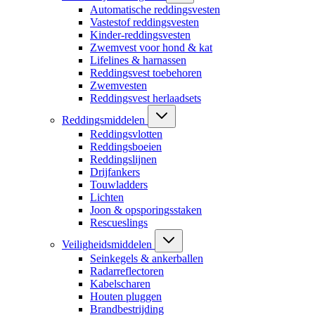
Automatische reddingsvesten
Vastestof reddingsvesten
Kinder-reddingsvesten
Zwemvest voor hond & kat
Lifelines & harnassen
Reddingsvest toebehoren
Zwemvesten
Reddingsvest herlaadsets
Reddingsmiddelen
Reddingsvlotten
Reddingsboeien
Reddingslijnen
Drijfankers
Touwladders
Lichten
Joon & opsporingsstaken
Rescueslings
Veiligheidsmiddelen
Seinkegels & ankerballen
Radarreflectoren
Kabelscharen
Houten pluggen
Brandbestrijding