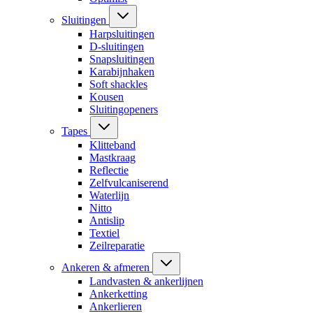
Sluitingen
Harpsluitingen
D-sluitingen
Snapsluitingen
Karabijnhaken
Soft shackles
Kousen
Sluitingopeners
Tapes
Klitteband
Mastkraag
Reflectie
Zelfvulcaniserend
Waterlijn
Nitto
Antislip
Textiel
Zeilreparatie
Ankeren & afmeren
Landvasten & ankerlijnen
Ankerketting
Ankerlieren