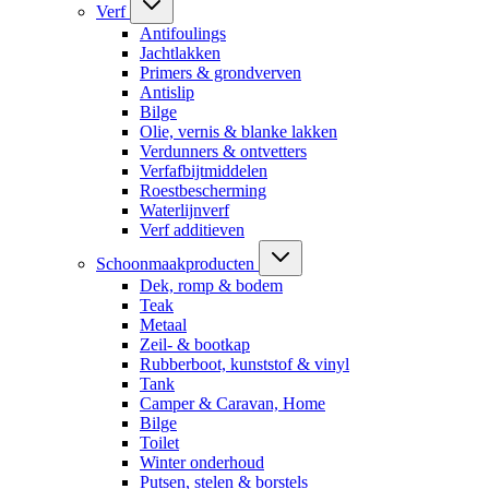
Verf
Antifoulings
Jachtlakken
Primers & grondverven
Antislip
Bilge
Olie, vernis & blanke lakken
Verdunners & ontvetters
Verfafbijtmiddelen
Roestbescherming
Waterlijnverf
Verf additieven
Schoonmaakproducten
Dek, romp & bodem
Teak
Metaal
Zeil- & bootkap
Rubberboot, kunststof & vinyl
Tank
Camper & Caravan, Home
Bilge
Toilet
Winter onderhoud
Putsen, stelen & borstels