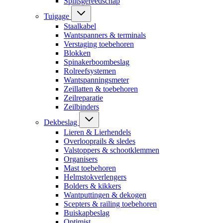
Splitsgereedschap
Tuigage
Staalkabel
Wantspanners & terminals
Verstaging toebehoren
Blokken
Spinakerboombeslag
Rolreefsystemen
Wantspanningsmeter
Zeillatten & toebehoren
Zeilreparatie
Zeilbinders
Dekbeslag
Lieren & Lierhendels
Overlooprails & sledes
Valstoppers & schootklemmen
Organisers
Mast toebehoren
Helmstokverlengers
Bolders & kikkers
Wantputtingen & dekogen
Scepters & railing toebehoren
Buiskapbeslag
Optimist