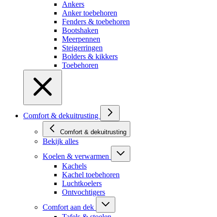
Ankers
Anker toebehoren
Fenders & toebehoren
Bootshaken
Meerpennen
Steigerringen
Bolders & kikkers
Toebehoren
Comfort & dekuitrusting
Comfort & dekuitrusting
Bekijk alles
Koelen & verwarmen
Kachels
Kachel toebehoren
Luchtkoelers
Ontvochtigers
Comfort aan dek
Tafels & stoelen