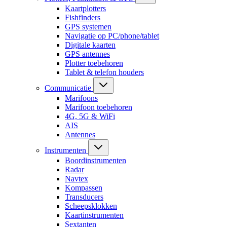
Kaartplotters
Fishfinders
GPS systemen
Navigatie op PC/phone/tablet
Digitale kaarten
GPS antennes
Plotter toebehoren
Tablet & telefon houders
Communicatie
Marifoons
Marifoon toebehoren
4G, 5G & WiFi
AIS
Antennes
Instrumenten
Boordinstrumenten
Radar
Navtex
Kompassen
Transducers
Scheepsklokken
Kaartinstrumenten
Sextanten