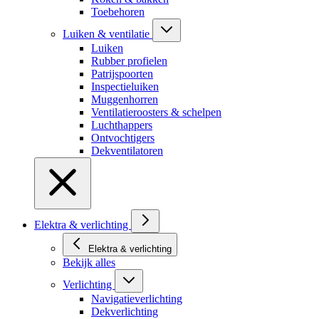
Toebehoren
Luiken & ventilatie
Luiken
Rubber profielen
Patrijspoorten
Inspectieluiken
Muggenhorren
Ventilatieroosters & schelpen
Luchthappers
Ontvochtigers
Dekventilatoren
Elektra & verlichting
Elektra & verlichting
Bekijk alles
Verlichting
Navigatieverlichting
Dekverlichting