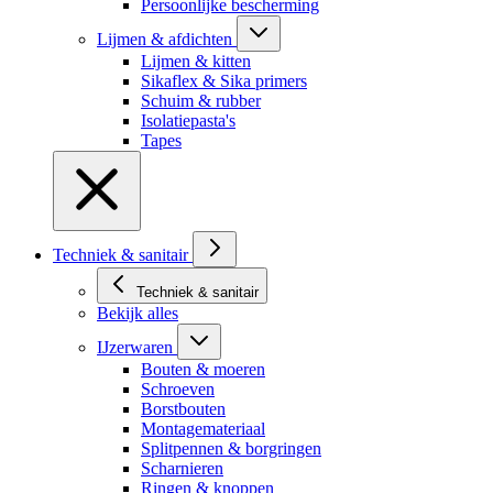
Persoonlijke bescherming
Lijmen & afdichten
Lijmen & kitten
Sikaflex & Sika primers
Schuim & rubber
Isolatiepasta's
Tapes
Techniek & sanitair
Techniek & sanitair
Bekijk alles
IJzerwaren
Bouten & moeren
Schroeven
Borstbouten
Montagemateriaal
Splitpennen & borgringen
Scharnieren
Ringen & knoppen