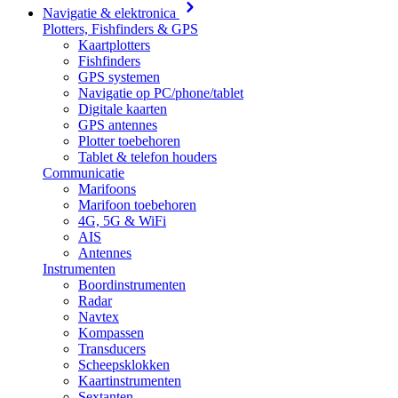
Navigatie & elektronica
Plotters, Fishfinders & GPS
Kaartplotters
Fishfinders
GPS systemen
Navigatie op PC/phone/tablet
Digitale kaarten
GPS antennes
Plotter toebehoren
Tablet & telefon houders
Communicatie
Marifoons
Marifoon toebehoren
4G, 5G & WiFi
AIS
Antennes
Instrumenten
Boordinstrumenten
Radar
Navtex
Kompassen
Transducers
Scheepsklokken
Kaartinstrumenten
Sextanten