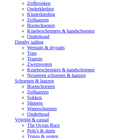
Zeilbroeken
Onderkleding
Kinderkleding
Zeillaarzen
Bootschoenen
Kniebeschermers & handschoenen
Onderhoud
Dinghy sailing
Wetsuits & drysuits
Tops
Trapeze
Zwemvesten
Kniebeschermers & handschoenen
Neopreen schoenen & laarzen
Schoenen & laarzen
Bootschoenen
Zeillaarzen
Sokken
Slippers
Waterschoenen
Onderhoud
Vrijetijd & casual
The Ocean Race
Polo's & shirts
Truien & vesten