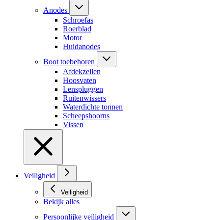
Anodes
Schroefas
Roerblad
Motor
Huidanodes
Boot toebehoren
Afdekzeilen
Hoosvaten
Lenspluggen
Ruitenwissers
Waterdichte tonnen
Scheepshoorns
Vissen
Veiligheid
Veiligheid
Bekijk alles
Persoonlijke veiligheid