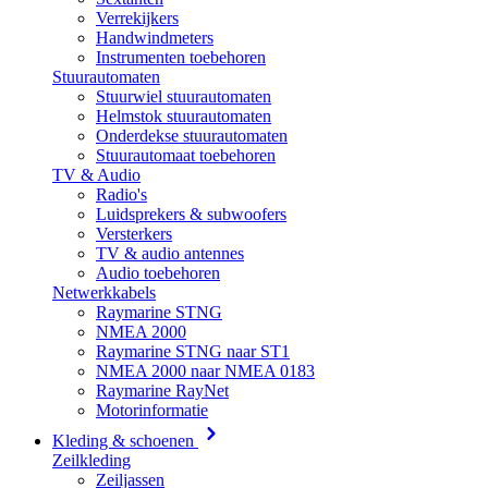
Verrekijkers
Handwindmeters
Instrumenten toebehoren
Stuurautomaten
Stuurwiel stuurautomaten
Helmstok stuurautomaten
Onderdekse stuurautomaten
Stuurautomaat toebehoren
TV & Audio
Radio's
Luidsprekers & subwoofers
Versterkers
TV & audio antennes
Audio toebehoren
Netwerkkabels
Raymarine STNG
NMEA 2000
Raymarine STNG naar ST1
NMEA 2000 naar NMEA 0183
Raymarine RayNet
Motorinformatie
Kleding & schoenen
Zeilkleding
Zeiljassen