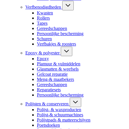
Verfbenodigdheden
Kwasten
Rollers
Tapes
Gereedschappen
Persoonlijke bescherming
Schuren
Verfbakjes & roosters
Epoxy & polyester
Epoxy
Plamuur & vulmiddelen
Glasmatten & weefsels
Gelcoat reparatie
Meng-& maatbekers
Gereedschappen
Reparatiesets
Persoonlijke bescherming
Polijsten & conserveren
Polijst- & waxproducten
Polijst-& schuurmachines
Polijstpads & matteerschijven
Poetsdoeken