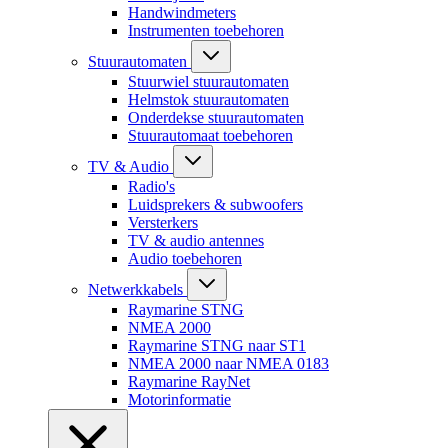
Handwindmeters
Instrumenten toebehoren
Stuurautomaten
Stuurwiel stuurautomaten
Helmstok stuurautomaten
Onderdekse stuurautomaten
Stuurautomaat toebehoren
TV & Audio
Radio's
Luidsprekers & subwoofers
Versterkers
TV & audio antennes
Audio toebehoren
Netwerkkabels
Raymarine STNG
NMEA 2000
Raymarine STNG naar ST1
NMEA 2000 naar NMEA 0183
Raymarine RayNet
Motorinformatie