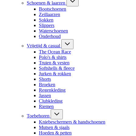
Schoenen & laarzen
Bootschoenen
Zeillaarzen
Sokken
Slippers
Waterschoenen
Onderhoud
Vrijetijd & casual
The Ocean Race
Polo's & shirts
Truien & vesten
Softshells & fleece
Jurken & rokken
Shorts
Broeken
Regenkleding
Jassen
Clubkleding
Riemen
Toebehoren
Kniebeschermers & handschoenen
Mutsen & sjaals
Hoeden & petten