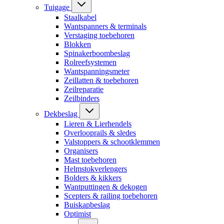
Tuigage
Staalkabel
Wantspanners & terminals
Verstaging toebehoren
Blokken
Spinakerboombeslag
Rolreefsystemen
Wantspanningsmeter
Zeillatten & toebehoren
Zeilreparatie
Zeilbinders
Dekbeslag
Lieren & Lierhendels
Overlooprails & sledes
Valstoppers & schootklemmen
Organisers
Mast toebehoren
Helmstokverlengers
Bolders & kikkers
Wantputtingen & dekogen
Scepters & railing toebehoren
Buiskapbeslag
Optimist