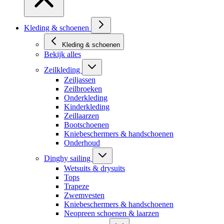
Kleding & schoenen
Kleding & schoenen
Bekijk alles
Zeilkleding
Zeiljassen
Zeilbroeken
Onderkleding
Kinderkleding
Zeillaarzen
Bootschoenen
Kniebeschermers & handschoenen
Onderhoud
Dinghy sailing
Wetsuits & drysuits
Tops
Trapeze
Zwemvesten
Kniebeschermers & handschoenen
Neopreen schoenen & laarzen