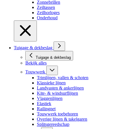
Zonnebrillen
Zeiltassen
Zeilhorloges
Onderhoud
Tuigage & dekbeslag
Tuigage & dekbeslag
Bekijk alles
Touwwerk
Trimlijnen, vallen & schoten
Klassieke lijnen
Landvasten & ankerlijnen
Kite- & windsurflijnen
Vlaggenlijnen
Elastiek
Railingnet
Touwwerk toebehoren
Overige lijnen & takelgaren
Splitsgereedschap