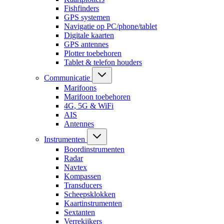
Fishfinders
GPS systemen
Navigatie op PC/phone/tablet
Digitale kaarten
GPS antennes
Plotter toebehoren
Tablet & telefon houders
Communicatie
Marifoons
Marifoon toebehoren
4G, 5G & WiFi
AIS
Antennes
Instrumenten
Boordinstrumenten
Radar
Navtex
Kompassen
Transducers
Scheepsklokken
Kaartinstrumenten
Sextanten
Verrekijkers