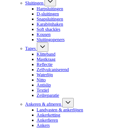
Sluitingen
Harpsluitingen
D-sluitingen
Snapsluitingen
Karabijnhaken
Soft shackles
Kousen
Sluitingopeners
Tapes
Klitteband
Mastkraag
Reflectie
Zelfvulcaniserend
Waterlijn
Nitto
Antislip
Textiel
Zeilreparatie
Ankeren & afmeren
Landvasten & ankerlijnen
Ankerketting
Ankerlieren
Ankers