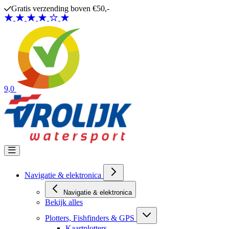
Ga naar de inhoud
Gratis verzending boven €50,-
9,0
Navigatie & elektronica
Navigatie & elektronica
Bekijk alles
Plotters, Fishfinders & GPS
Kaartplotters