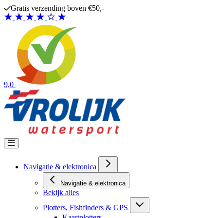
Ga naar de inhoud
Gratis verzending boven €50,-
9,0
Navigatie & elektronica
Navigatie & elektronica
Bekijk alles
Plotters, Fishfinders & GPS
Kaartplotters