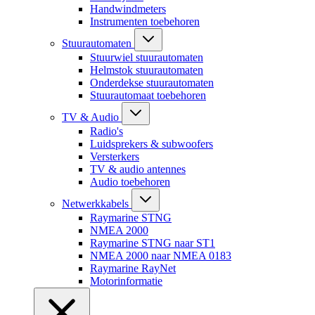
Handwindmeters
Instrumenten toebehoren
Stuurautomaten
Stuurwiel stuurautomaten
Helmstok stuurautomaten
Onderdekse stuurautomaten
Stuurautomaat toebehoren
TV & Audio
Radio's
Luidsprekers & subwoofers
Versterkers
TV & audio antennes
Audio toebehoren
Netwerkkabels
Raymarine STNG
NMEA 2000
Raymarine STNG naar ST1
NMEA 2000 naar NMEA 0183
Raymarine RayNet
Motorinformatie