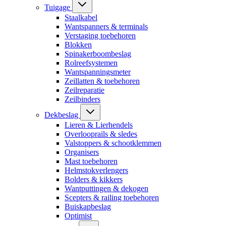
Tuigage
Staalkabel
Wantspanners & terminals
Verstaging toebehoren
Blokken
Spinakerboombeslag
Rolreefsystemen
Wantspanningsmeter
Zeillatten & toebehoren
Zeilreparatie
Zeilbinders
Dekbeslag
Lieren & Lierhendels
Overlooprails & sledes
Valstoppers & schootklemmen
Organisers
Mast toebehoren
Helmstokverlengers
Bolders & kikkers
Wantputtingen & dekogen
Scepters & railing toebehoren
Buiskapbeslag
Optimist