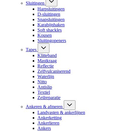
Sluitingen
Harpsluitingen
D-sluitingen
Snapsluitingen
Karabijnhaken
Soft shackles
Kousen
Sluitingopeners
Tapes
Klitteband
Mastkraag
Reflectie
Zelfvulcaniserend
Waterlijn
Nitto
Antislip
Textiel
Zeilreparatie
Ankeren & afmeren
Landvasten & ankerlijnen
Ankerketting
Ankerlieren
Ankers