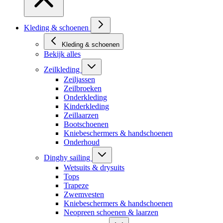
Kleding & schoenen
Kleding & schoenen
Bekijk alles
Zeilkleding
Zeiljassen
Zeilbroeken
Onderkleding
Kinderkleding
Zeillaarzen
Bootschoenen
Kniebeschermers & handschoenen
Onderhoud
Dinghy sailing
Wetsuits & drysuits
Tops
Trapeze
Zwemvesten
Kniebeschermers & handschoenen
Neopreen schoenen & laarzen