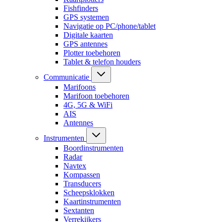
Fishfinders
GPS systemen
Navigatie op PC/phone/tablet
Digitale kaarten
GPS antennes
Plotter toebehoren
Tablet & telefon houders
Communicatie
Marifoons
Marifoon toebehoren
4G, 5G & WiFi
AIS
Antennes
Instrumenten
Boordinstrumenten
Radar
Navtex
Kompassen
Transducers
Scheepsklokken
Kaartinstrumenten
Sextanten
Verrekijkers