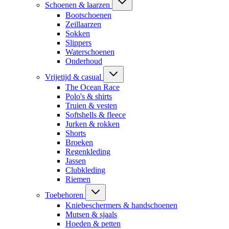
Schoenen & laarzen
Bootschoenen
Zeillaarzen
Sokken
Slippers
Waterschoenen
Onderhoud
Vrijetijd & casual
The Ocean Race
Polo's & shirts
Truien & vesten
Softshells & fleece
Jurken & rokken
Shorts
Broeken
Regenkleding
Jassen
Clubkleding
Riemen
Toebehoren
Kniebeschermers & handschoenen
Mutsen & sjaals
Hoeden & petten