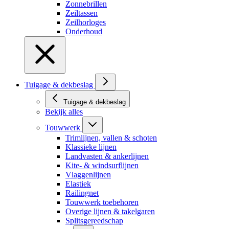
Zonnebrillen
Zeiltassen
Zeilhorloges
Onderhoud
Tuigage & dekbeslag
Tuigage & dekbeslag
Bekijk alles
Touwwerk
Trimlijnen, vallen & schoten
Klassieke lijnen
Landvasten & ankerlijnen
Kite- & windsurflijnen
Vlaggenlijnen
Elastiek
Railingnet
Touwwerk toebehoren
Overige lijnen & takelgaren
Splitsgereedschap