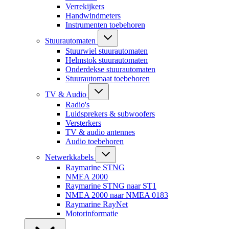
Verrekijkers
Handwindmeters
Instrumenten toebehoren
Stuurautomaten
Stuurwiel stuurautomaten
Helmstok stuurautomaten
Onderdekse stuurautomaten
Stuurautomaat toebehoren
TV & Audio
Radio's
Luidsprekers & subwoofers
Versterkers
TV & audio antennes
Audio toebehoren
Netwerkkabels
Raymarine STNG
NMEA 2000
Raymarine STNG naar ST1
NMEA 2000 naar NMEA 0183
Raymarine RayNet
Motorinformatie