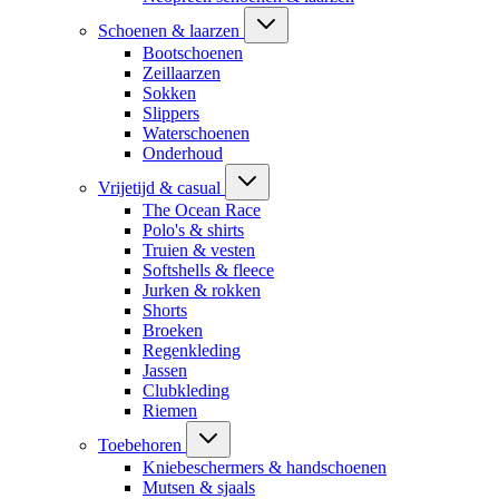
Schoenen & laarzen
Bootschoenen
Zeillaarzen
Sokken
Slippers
Waterschoenen
Onderhoud
Vrijetijd & casual
The Ocean Race
Polo's & shirts
Truien & vesten
Softshells & fleece
Jurken & rokken
Shorts
Broeken
Regenkleding
Jassen
Clubkleding
Riemen
Toebehoren
Kniebeschermers & handschoenen
Mutsen & sjaals