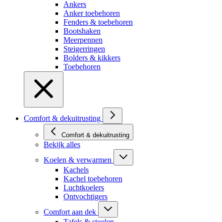
Ankers
Anker toebehoren
Fenders & toebehoren
Bootshaken
Meerpennen
Steigerringen
Bolders & kikkers
Toebehoren
Comfort & dekuitrusting
Comfort & dekuitrusting
Bekijk alles
Koelen & verwarmen
Kachels
Kachel toebehoren
Luchtkoelers
Ontvochtigers
Comfort aan dek
Tafels & stoelen