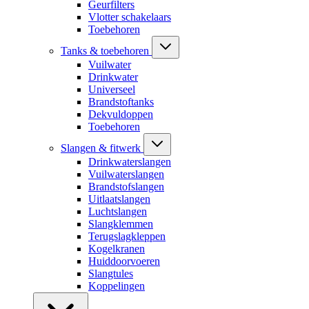
Geurfilters
Vlotter schakelaars
Toebehoren
Tanks & toebehoren
Vuilwater
Drinkwater
Universeel
Brandstoftanks
Dekvuldoppen
Toebehoren
Slangen & fitwerk
Drinkwaterslangen
Vuilwaterslangen
Brandstofslangen
Uitlaatslangen
Luchtslangen
Slangklemmen
Terugslagkleppen
Kogelkranen
Huiddoorvoeren
Slangtules
Koppelingen