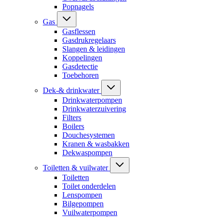
Popnagels
Gas
Gasflessen
Gasdrukregelaars
Slangen & leidingen
Koppelingen
Gasdetectie
Toebehoren
Dek-& drinkwater
Drinkwaterpompen
Drinkwaterzuivering
Filters
Boilers
Douchesystemen
Kranen & wasbakken
Dekwaspompen
Toiletten & vuilwater
Toiletten
Toilet onderdelen
Lenspompen
Bilgepompen
Vuilwaterpompen