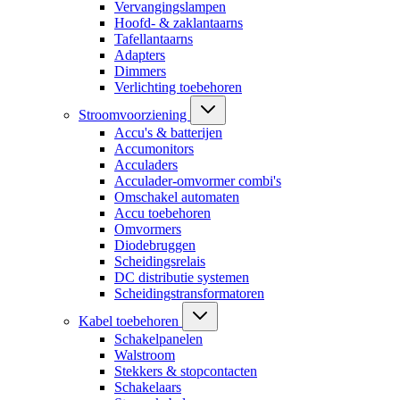
Vervangingslampen
Hoofd- & zaklantaarns
Tafellantaarns
Adapters
Dimmers
Verlichting toebehoren
Stroomvoorziening
Accu's & batterijen
Accumonitors
Acculaders
Acculader-omvormer combi's
Omschakel automaten
Accu toebehoren
Omvormers
Diodebruggen
Scheidingsrelais
DC distributie systemen
Scheidingstransformatoren
Kabel toebehoren
Schakelpanelen
Walstroom
Stekkers & stopcontacten
Schakelaars