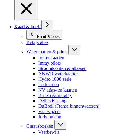
Kaart & boek
Kaart & boek
Bekijk alles
Waterkaarten & pilots
Imray kaarten
Imray pilots
Stroomkaarten & atlassen
ANWB waterkaarten
Hydro 1800-serie
Leskaarten
NV atlas- en kaarten
British Admirality
Delius Klasing
DuBreil (Franse binnenwateren)
Vaarwijzers
Jurbenmann
Cursusboeken
Vaarbewijs