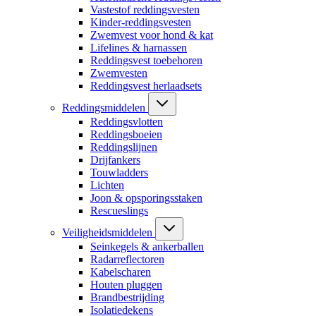
Vastestof reddingsvesten
Kinder-reddingsvesten
Zwemvest voor hond & kat
Lifelines & harnassen
Reddingsvest toebehoren
Zwemvesten
Reddingsvest herlaadsets
Reddingsmiddelen
Reddingsvlotten
Reddingsboeien
Reddingslijnen
Drijfankers
Touwladders
Lichten
Joon & opsporingsstaken
Rescueslings
Veiligheidsmiddelen
Seinkegels & ankerballen
Radarreflectoren
Kabelscharen
Houten pluggen
Brandbestrijding
Isolatiedekens