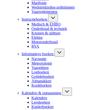
Marifonie
Wedstrijdzeilen-zeiltrimmen
Vaarreglementen
Instructieboeken
Medisch & EHBO
Onderhoud & techniek
Knopen & splitsen
Elektra
Motoronderhoud
RYA
Informatieve boeken
Navigatie
Meteorologie
Vaargidsen
Logboeken
Getijdeboeken
Almanakken
Kookboeken
Kalenders & ontspanning
Kalenders
Leesboeken
Kinderboeken