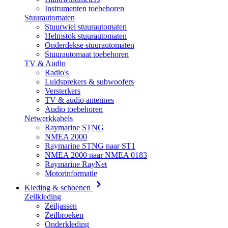
Instrumenten toebehoren
Stuurautomaten
Stuurwiel stuurautomaten
Helmstok stuurautomaten
Onderdekse stuurautomaten
Stuurautomaat toebehoren
TV & Audio
Radio's
Luidsprekers & subwoofers
Versterkers
TV & audio antennes
Audio toebehoren
Netwerkkabels
Raymarine STNG
NMEA 2000
Raymarine STNG naar ST1
NMEA 2000 naar NMEA 0183
Raymarine RayNet
Motorinformatie
Kleding & schoenen
Zeilkleding
Zeiljassen
Zeilbroeken
Onderkleding