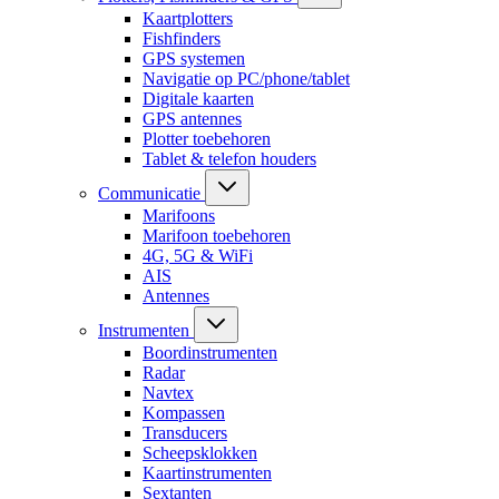
Kaartplotters
Fishfinders
GPS systemen
Navigatie op PC/phone/tablet
Digitale kaarten
GPS antennes
Plotter toebehoren
Tablet & telefon houders
Communicatie
Marifoons
Marifoon toebehoren
4G, 5G & WiFi
AIS
Antennes
Instrumenten
Boordinstrumenten
Radar
Navtex
Kompassen
Transducers
Scheepsklokken
Kaartinstrumenten
Sextanten