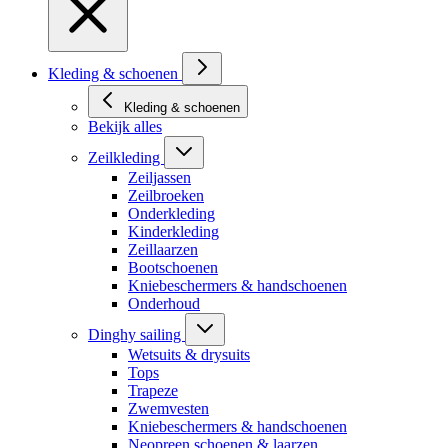
Kleding & schoenen
Kleding & schoenen
Bekijk alles
Zeilkleding
Zeiljassen
Zeilbroeken
Onderkleding
Kinderkleding
Zeillaarzen
Bootschoenen
Kniebeschermers & handschoenen
Onderhoud
Dinghy sailing
Wetsuits & drysuits
Tops
Trapeze
Zwemvesten
Kniebeschermers & handschoenen
Neopreen schoenen & laarzen