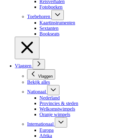
Reisverhalen
Fotoboeken
Toebehoren
Kaartinstrumenten
Sextanten
Bookseats
Vlaggen
Vlaggen
Bekijk alles
Nationaal
Nederland
Provincies & steden
Welkomstwimpels
Oranje wimpels
Internationaal
Europa
Afrika