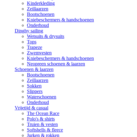
Kinderkleding
Zeillaarzen
Bootschoenen
Kniebeschermers & handschoenen
Onderhoud
Dinghy sailing
Wetsuits & drysuits
Tops
Trapeze
Zwemvesten
Kniebeschermers & handschoenen
Neopreen schoenen & laarzen
Schoenen & laarzen
Bootschoenen
Zeillaarzen
Sokken
Slippers
Waterschoenen
Onderhoud
Vrijetijd & casual
The Ocean Race
Polo's & shirts
Truien & vesten
Softshells & fleece
Jurken & rokken