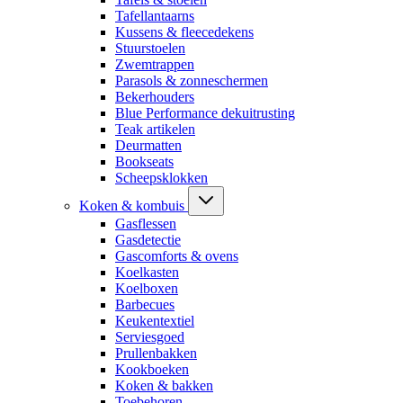
Tafellantaarns
Kussens & fleecedekens
Stuurstoelen
Zwemtrappen
Parasols & zonneschermen
Bekerhouders
Blue Performance dekuitrusting
Teak artikelen
Deurmatten
Bookseats
Scheepsklokken
Koken & kombuis
Gasflessen
Gasdetectie
Gascomforts & ovens
Koelkasten
Koelboxen
Barbecues
Keukentextiel
Serviesgoed
Prullenbakken
Kookboeken
Koken & bakken
Toebehoren