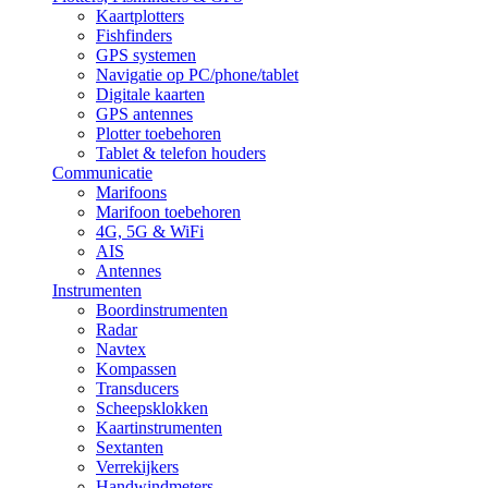
Kaartplotters
Fishfinders
GPS systemen
Navigatie op PC/phone/tablet
Digitale kaarten
GPS antennes
Plotter toebehoren
Tablet & telefon houders
Communicatie
Marifoons
Marifoon toebehoren
4G, 5G & WiFi
AIS
Antennes
Instrumenten
Boordinstrumenten
Radar
Navtex
Kompassen
Transducers
Scheepsklokken
Kaartinstrumenten
Sextanten
Verrekijkers
Handwindmeters