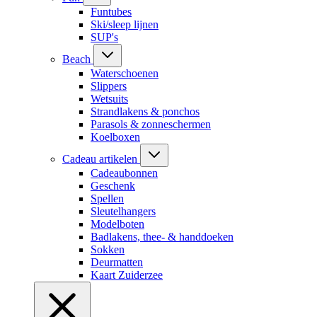
Funtubes
Ski/sleep lijnen
SUP's
Beach
Waterschoenen
Slippers
Wetsuits
Strandlakens & ponchos
Parasols & zonneschermen
Koelboxen
Cadeau artikelen
Cadeaubonnen
Geschenk
Spellen
Sleutelhangers
Modelboten
Badlakens, thee- & handdoeken
Sokken
Deurmatten
Kaart Zuiderzee