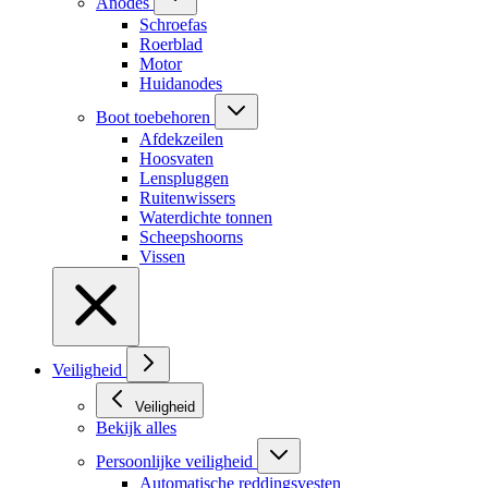
Anodes
Schroefas
Roerblad
Motor
Huidanodes
Boot toebehoren
Afdekzeilen
Hoosvaten
Lenspluggen
Ruitenwissers
Waterdichte tonnen
Scheepshoorns
Vissen
Veiligheid
Veiligheid
Bekijk alles
Persoonlijke veiligheid
Automatische reddingsvesten