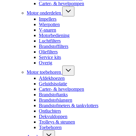
Carter- & hevelpompen
Motor onderdelen
Impellers
Wierpotten
V-snaren
Motorbediening
Luchtfilters
Brandstoffilters
Oliefilters
Service kits
Overig
Motor toebehoren
Afdekhoezen
Geluidsisolatie
Carter- & hevelpompen
Brandstoftanks
Brandstofslangen
Brandstofmeters & tankvlotters
Ontluchters
Dekvuldoppen
Trolleys & steunen
Toebehoren