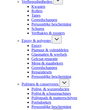
Verfbenodigdheden
Kwasten
Rollers
Tapes
Gereedschappen
Persoonlijke bescherming
Schuren
Verfbakjes & roosters
Epoxy & polyester
Epoxy
Plamuur & vulmiddelen
Glasmatten & weefsels
Gelcoat reparatie
Meng-& maatbekers
Gereedschappen
Reparatiesets
Persoonlijke bescherming
Polijsten & conserveren
Polijst- & waxproducten
Polijst-& schuurmachines
Polijstpads & matteerschijven
Poetsdoeken
Persoonlijke bescherming