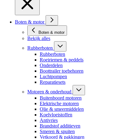
Boten & motor
Boten & motor
Bekijk alles
Rubberboten
Rubberboten
Roeiriemen & peddels
Onderdelen
Boottrailer toebehoren
Luchtpompen
Reparatiesets
Motoren & onderhoud
Buitenboord motoren
Elektrische motoren
Olie & smeermiddelen
Koelvloeistoffen
Antivries
Brandstof additieven
Smeren & spuiten
Vetkoord & pakkingen