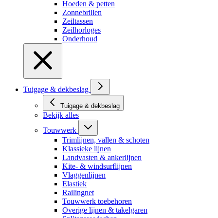
Hoeden & petten
Zonnebrillen
Zeiltassen
Zeilhorloges
Onderhoud
Tuigage & dekbeslag
Tuigage & dekbeslag
Bekijk alles
Touwwerk
Trimlijnen, vallen & schoten
Klassieke lijnen
Landvasten & ankerlijnen
Kite- & windsurflijnen
Vlaggenlijnen
Elastiek
Railingnet
Touwwerk toebehoren
Overige lijnen & takelgaren