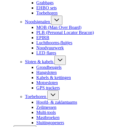
Grabbags
EHBO sets
Toebehoren
Noodsignalen
MOB (Man Over Board)
PLB (Personal Locator Beacon)
EPIRB
Luchthoorns-fluitjes
Noodvuurwerk
LED flares
Sloten & kabels
Grondbeugels
Hangsloten
Kabels & kettingen
Motorsloten
GPS trackers
Toebehoren
Hoofd- & zaklantaarns
Zeilmessen
Multi-tools
Mastbroeken
Sluitingopeners