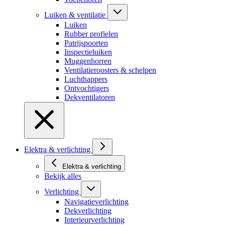
Luiken & ventilatie
Luiken
Rubber profielen
Patrijspoorten
Inspectieluiken
Muggenhorren
Ventilatieroosters & schelpen
Luchthappers
Ontvochtigers
Dekventilatoren
Elektra & verlichting
Elektra & verlichting
Bekijk alles
Verlichting
Navigatieverlichting
Dekverlichting
Interieurverlichting