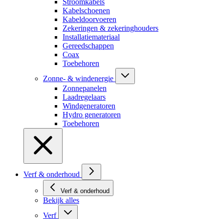
Stroomkabels
Kabelschoenen
Kabeldoorvoeren
Zekeringen & zekeringhouders
Installatiemateriaal
Gereedschappen
Coax
Toebehoren
Zonne- & windenergie
Zonnepanelen
Laadregelaars
Windgeneratoren
Hydro generatoren
Toebehoren
Verf & onderhoud
Verf & onderhoud
Bekijk alles
Verf