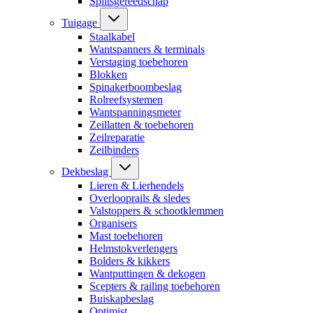
Splitsgereedschap
Tuigage
Staalkabel
Wantspanners & terminals
Verstaging toebehoren
Blokken
Spinakerboombeslag
Rolreefsystemen
Wantspanningsmeter
Zeillatten & toebehoren
Zeilreparatie
Zeilbinders
Dekbeslag
Lieren & Lierhendels
Overlooprails & sledes
Valstoppers & schootklemmen
Organisers
Mast toebehoren
Helmstokverlengers
Bolders & kikkers
Wantputtingen & dekogen
Scepters & railing toebehoren
Buiskapbeslag
Optimist