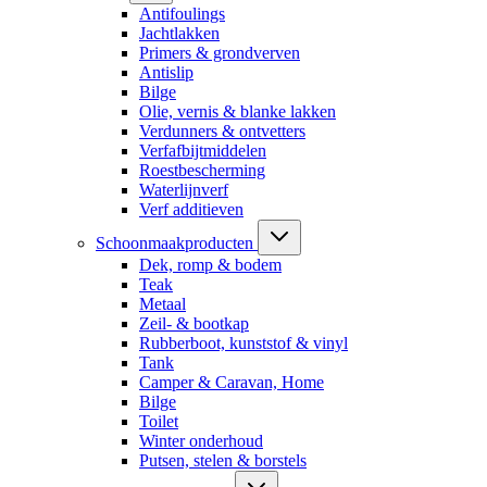
Antifoulings
Jachtlakken
Primers & grondverven
Antislip
Bilge
Olie, vernis & blanke lakken
Verdunners & ontvetters
Verfafbijtmiddelen
Roestbescherming
Waterlijnverf
Verf additieven
Schoonmaakproducten
Dek, romp & bodem
Teak
Metaal
Zeil- & bootkap
Rubberboot, kunststof & vinyl
Tank
Camper & Caravan, Home
Bilge
Toilet
Winter onderhoud
Putsen, stelen & borstels