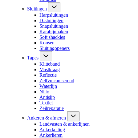
Sluitingen
Harpsluitingen
D-sluitingen
Snapsluitingen
Karabijnhaken
Soft shackles
Kousen
Sluitingopeners
Tapes
Klitteband
Mastkraag
Reflectie
Zelfvulcaniserend
Waterlijn
Nitto
Antislip
Textiel
Zeilreparatie
Ankeren & afmeren
Landvasten & ankerlijnen
Ankerketting
Ankerlieren