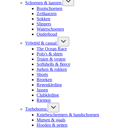
Schoenen & laarzen
Bootschoenen
Zeillaarzen
Sokken
Slippers
Waterschoenen
Onderhoud
Vrijetijd & casual
The Ocean Race
Polo's & shirts
Truien & vesten
Softshells & fleece
Jurken & rokken
Shorts
Broeken
Regenkleding
Jassen
Clubkleding
Riemen
Toebehoren
Kniebeschermers & handschoenen
Mutsen & sjaals
Hoeden & petten