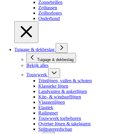
Zonnebrillen
Zeiltassen
Zeilhorloges
Onderhoud
Tuigage & dekbeslag
Tuigage & dekbeslag
Bekijk alles
Touwwerk
Trimlijnen, vallen & schoten
Klassieke lijnen
Landvasten & ankerlijnen
Kite- & windsurflijnen
Vlaggenlijnen
Elastiek
Railingnet
Touwwerk toebehoren
Overige lijnen & takelgaren
Splitsgereedschap