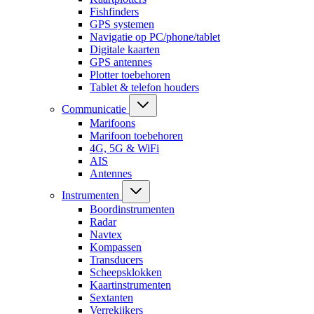
Fishfinders
GPS systemen
Navigatie op PC/phone/tablet
Digitale kaarten
GPS antennes
Plotter toebehoren
Tablet & telefon houders
Communicatie
Marifoons
Marifoon toebehoren
4G, 5G & WiFi
AIS
Antennes
Instrumenten
Boordinstrumenten
Radar
Navtex
Kompassen
Transducers
Scheepsklokken
Kaartinstrumenten
Sextanten
Verrekijkers