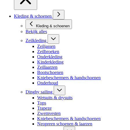
Kleding & schoenen
Kleding & schoenen
Bekijk alles
Zeilkleding
Zeiljassen
Zeilbroeken
Onderkleding
Kinderkleding
Zeillaarzen
Bootschoenen
Kniebeschermers & handschoenen
Onderhoud
Dinghy sailing
Wetsuits & drysuits
Tops
Trapeze
Zwemvesten
Kniebeschermers & handschoenen
Neopreen schoenen & laarzen