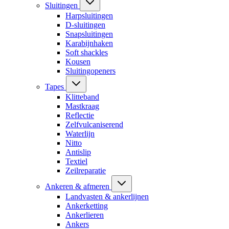
Sluitingen
Harpsluitingen
D-sluitingen
Snapsluitingen
Karabijnhaken
Soft shackles
Kousen
Sluitingopeners
Tapes
Klitteband
Mastkraag
Reflectie
Zelfvulcaniserend
Waterlijn
Nitto
Antislip
Textiel
Zeilreparatie
Ankeren & afmeren
Landvasten & ankerlijnen
Ankerketting
Ankerlieren
Ankers