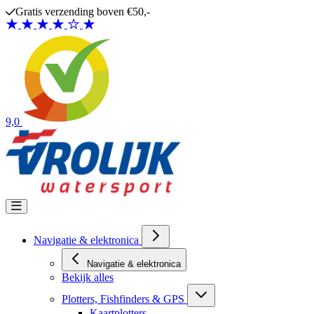
Ga naar de inhoud
Gratis verzending boven €50,-
9,0
Navigatie & elektronica
Navigatie & elektronica
Bekijk alles
Plotters, Fishfinders & GPS
Kaartplotters