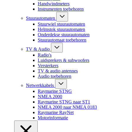
Handwindmeters
Instrumenten toebehoren
Stuurautomaten
Stuurwiel stuurautomaten
Helmstok stuurautomaten
Onderdekse stuurautomaten
Stuurautomaat toebehoren
TV & Audio
Radio's
Luidsprekers & subwoofers
Versterkers
TV & audio antennes
Audio toebehoren
Netwerkkabels
Raymarine STNG
NMEA 2000
Raymarine STNG naar ST1
NMEA 2000 naar NMEA 0183
Raymarine RayNet
Motorinformatie