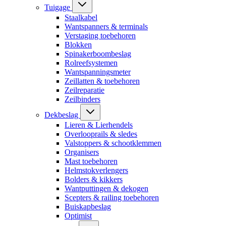
Tuigage
Staalkabel
Wantspanners & terminals
Verstaging toebehoren
Blokken
Spinakerboombeslag
Rolreefsystemen
Wantspanningsmeter
Zeillatten & toebehoren
Zeilreparatie
Zeilbinders
Dekbeslag
Lieren & Lierhendels
Overlooprails & sledes
Valstoppers & schootklemmen
Organisers
Mast toebehoren
Helmstokverlengers
Bolders & kikkers
Wantputtingen & dekogen
Scepters & railing toebehoren
Buiskapbeslag
Optimist