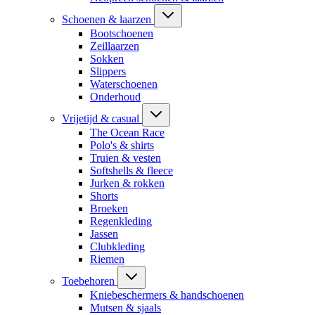
Schoenen & laarzen
Bootschoenen
Zeillaarzen
Sokken
Slippers
Waterschoenen
Onderhoud
Vrijetijd & casual
The Ocean Race
Polo's & shirts
Truien & vesten
Softshells & fleece
Jurken & rokken
Shorts
Broeken
Regenkleding
Jassen
Clubkleding
Riemen
Toebehoren
Kniebeschermers & handschoenen
Mutsen & sjaals