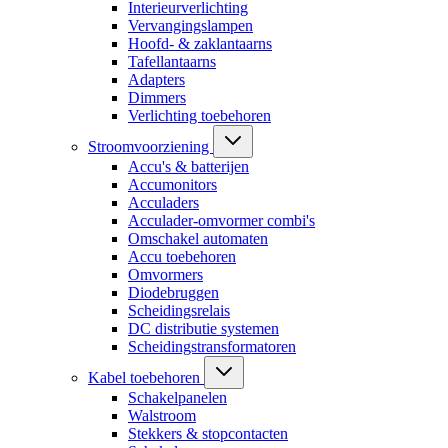
Interieurverlichting
Vervangingslampen
Hoofd- & zaklantaarns
Tafellantaarns
Adapters
Dimmers
Verlichting toebehoren
Stroomvoorziening
Accu's & batterijen
Accumonitors
Acculaders
Acculader-omvormer combi's
Omschakel automaten
Accu toebehoren
Omvormers
Diodebruggen
Scheidingsrelais
DC distributie systemen
Scheidingstransformatoren
Kabel toebehoren
Schakelpanelen
Walstroom
Stekkers & stopcontacten