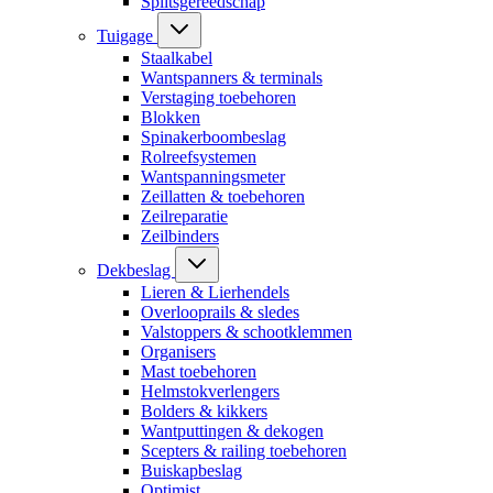
Splitsgereedschap
Tuigage
Staalkabel
Wantspanners & terminals
Verstaging toebehoren
Blokken
Spinakerboombeslag
Rolreefsystemen
Wantspanningsmeter
Zeillatten & toebehoren
Zeilreparatie
Zeilbinders
Dekbeslag
Lieren & Lierhendels
Overlooprails & sledes
Valstoppers & schootklemmen
Organisers
Mast toebehoren
Helmstokverlengers
Bolders & kikkers
Wantputtingen & dekogen
Scepters & railing toebehoren
Buiskapbeslag
Optimist