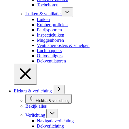
Toebehoren
Luiken & ventilatie
Luiken
Rubber profielen
Patrijspoorten
Inspectieluiken
Muggenhorren
Ventilatieroosters & schelpen
Luchthappers
Ontvochtigers
Dekventilatoren
Elektra & verlichting
Elektra & verlichting
Bekijk alles
Verlichting
Navigatieverlichting
Dekverlichting