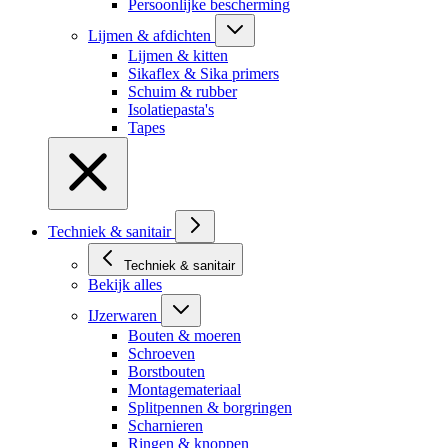
Persoonlijke bescherming
Lijmen & afdichten
Lijmen & kitten
Sikaflex & Sika primers
Schuim & rubber
Isolatiepasta's
Tapes
Techniek & sanitair
Techniek & sanitair
Bekijk alles
IJzerwaren
Bouten & moeren
Schroeven
Borstbouten
Montagemateriaal
Splitpennen & borgringen
Scharnieren
Ringen & knoppen