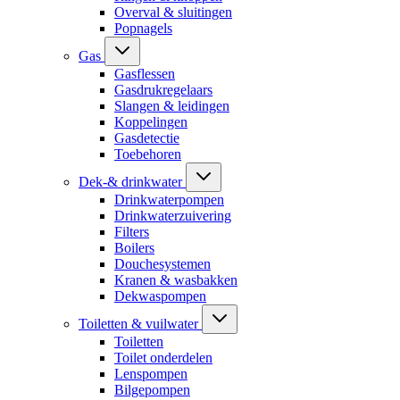
Overval & sluitingen
Popnagels
Gas
Gasflessen
Gasdrukregelaars
Slangen & leidingen
Koppelingen
Gasdetectie
Toebehoren
Dek-& drinkwater
Drinkwaterpompen
Drinkwaterzuivering
Filters
Boilers
Douchesystemen
Kranen & wasbakken
Dekwaspompen
Toiletten & vuilwater
Toiletten
Toilet onderdelen
Lenspompen
Bilgepompen