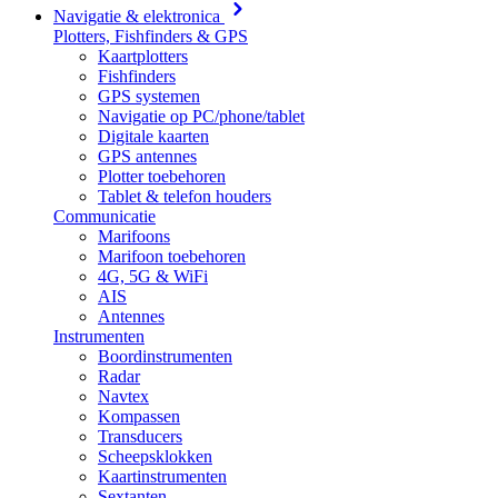
Navigatie & elektronica
Plotters, Fishfinders & GPS
Kaartplotters
Fishfinders
GPS systemen
Navigatie op PC/phone/tablet
Digitale kaarten
GPS antennes
Plotter toebehoren
Tablet & telefon houders
Communicatie
Marifoons
Marifoon toebehoren
4G, 5G & WiFi
AIS
Antennes
Instrumenten
Boordinstrumenten
Radar
Navtex
Kompassen
Transducers
Scheepsklokken
Kaartinstrumenten
Sextanten