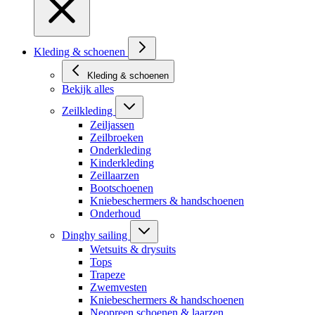
Kleding & schoenen
Kleding & schoenen
Bekijk alles
Zeilkleding
Zeiljassen
Zeilbroeken
Onderkleding
Kinderkleding
Zeillaarzen
Bootschoenen
Kniebeschermers & handschoenen
Onderhoud
Dinghy sailing
Wetsuits & drysuits
Tops
Trapeze
Zwemvesten
Kniebeschermers & handschoenen
Neopreen schoenen & laarzen