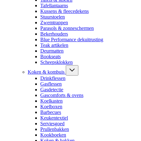
Tafellantaarns
Kussens & fleecedekens
Stuurstoelen
Zwemtrappen
Parasols & zonneschermen
Bekerhouders
Blue Performance dekuitrusting
Teak artikelen
Deurmatten
Bookseats
Scheepsklokken
Koken & kombuis
Drinkflessen
Gasflessen
Gasdetectie
Gascomforts & ovens
Koelkasten
Koelboxen
Barbecues
Keukentextiel
Serviesgoed
Prullenbakken
Kookboeken
Koken & bakken