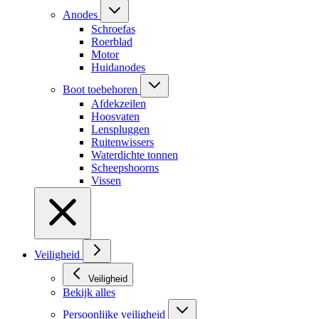
Anodes
Schroefas
Roerblad
Motor
Huidanodes
Boot toebehoren
Afdekzeilen
Hoosvaten
Lenspluggen
Ruitenwissers
Waterdichte tonnen
Scheepshoorns
Vissen
Veiligheid
Veiligheid
Bekijk alles
Persoonlijke veiligheid