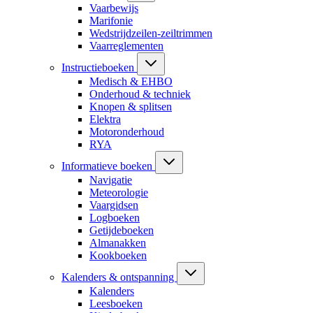
Vaarbewijs
Marifonie
Wedstrijdzeilen-zeiltrimmen
Vaarreglementen
Instructieboeken
Medisch & EHBO
Onderhoud & techniek
Knopen & splitsen
Elektra
Motoronderhoud
RYA
Informatieve boeken
Navigatie
Meteorologie
Vaargidsen
Logboeken
Getijdeboeken
Almanakken
Kookboeken
Kalenders & ontspanning
Kalenders
Leesboeken