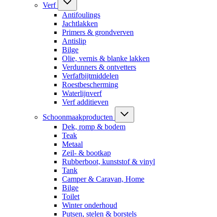
Verf
Antifoulings
Jachtlakken
Primers & grondverven
Antislip
Bilge
Olie, vernis & blanke lakken
Verdunners & ontvetters
Verfafbijtmiddelen
Roestbescherming
Waterlijnverf
Verf additieven
Schoonmaakproducten
Dek, romp & bodem
Teak
Metaal
Zeil- & bootkap
Rubberboot, kunststof & vinyl
Tank
Camper & Caravan, Home
Bilge
Toilet
Winter onderhoud
Putsen, stelen & borstels