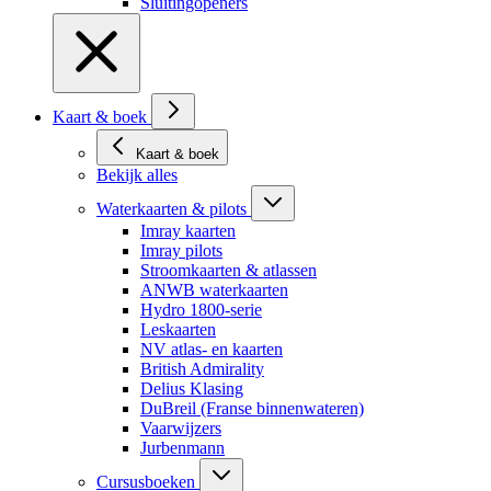
Sluitingopeners
Kaart & boek
Kaart & boek
Bekijk alles
Waterkaarten & pilots
Imray kaarten
Imray pilots
Stroomkaarten & atlassen
ANWB waterkaarten
Hydro 1800-serie
Leskaarten
NV atlas- en kaarten
British Admirality
Delius Klasing
DuBreil (Franse binnenwateren)
Vaarwijzers
Jurbenmann
Cursusboeken