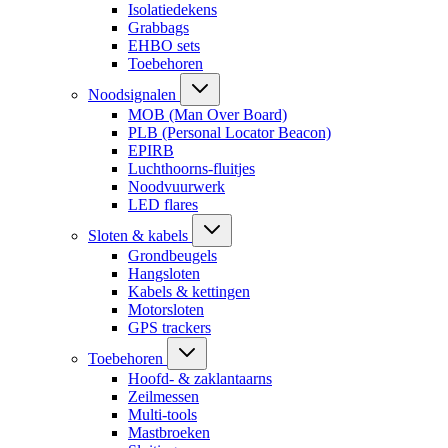
Isolatiedekens
Grabbags
EHBO sets
Toebehoren
Noodsignalen
MOB (Man Over Board)
PLB (Personal Locator Beacon)
EPIRB
Luchthoorns-fluitjes
Noodvuurwerk
LED flares
Sloten & kabels
Grondbeugels
Hangsloten
Kabels & kettingen
Motorsloten
GPS trackers
Toebehoren
Hoofd- & zaklantaarns
Zeilmessen
Multi-tools
Mastbroeken