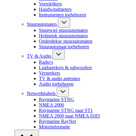
Verrekijkers
Handwindmeters
Instrumenten toebehoren
Stuurautomaten
Stuurwiel stuurautomaten
Helmstok stuurautomaten
Onderdekse stuurautomaten
Stuurautomaat toebehoren
TV & Audio
Radio's
Luidsprekers & subwoofers
Versterkers
TV & audio antennes
Audio toebehoren
Netwerkkabels
Raymarine STNG
NMEA 2000
Raymarine STNG naar ST1
NMEA 2000 naar NMEA 0183
Raymarine RayNet
Motorinformatie