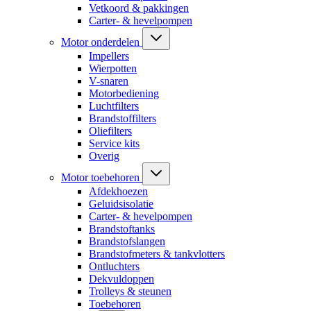
Vetkoord & pakkingen
Carter- & hevelpompen
Motor onderdelen
Impellers
Wierpotten
V-snaren
Motorbediening
Luchtfilters
Brandstoffilters
Oliefilters
Service kits
Overig
Motor toebehoren
Afdekhoezen
Geluidsisolatie
Carter- & hevelpompen
Brandstoftanks
Brandstofslangen
Brandstofmeters & tankvlotters
Ontluchters
Dekvuldoppen
Trolleys & steunen
Toebehoren