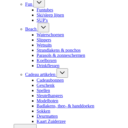
Fun
Funtubes
Ski/sleep lijnen
SUP's
Beach
Waterschoenen
Slippers
Wetsuits
Strandlakens & ponchos
Parasols & zonneschermen
Koelboxen
Drinkflessen
Cadeau artikelen
Cadeaubonnen
Geschenk
Spellen
Sleutelhangers
Modelboten
Badlakens, thee- & handdoeken
Sokken
Deurmatten
Kaart Zuiderzee