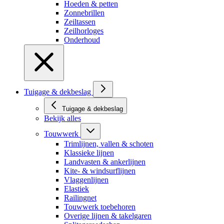
Hoeden & petten
Zonnebrillen
Zeiltassen
Zeilhorloges
Onderhoud
Tuigage & dekbeslag
Tuigage & dekbeslag
Bekijk alles
Touwwerk
Trimlijnen, vallen & schoten
Klassieke lijnen
Landvasten & ankerlijnen
Kite- & windsurflijnen
Vlaggenlijnen
Elastiek
Railingnet
Touwwerk toebehoren
Overige lijnen & takelgaren