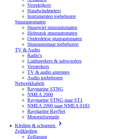
Verrekijkers
Handwindmeters
Instrumenten toebehoren
Stuurautomaten
Stuurwiel stuurautomaten
Helmstok stuurautomaten
Onderdekse stuurautomaten
Stuurautomaat toebehoren
TV & Audio
Radio's
Luidsprekers & subwoofers
Versterkers
TV & audio antennes
Audio toebehoren
Netwerkkabels
Raymarine STNG
NMEA 2000
Raymarine STNG naar ST1
NMEA 2000 naar NMEA 0183
Raymarine RayNet
Motorinformatie
Kleding & schoenen
Zeilkleding
Zeiljassen