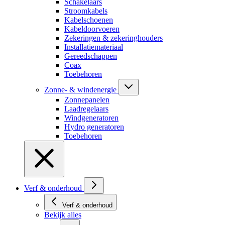
Schakelaars
Stroomkabels
Kabelschoenen
Kabeldoorvoeren
Zekeringen & zekeringhouders
Installatiemateriaal
Gereedschappen
Coax
Toebehoren
Zonne- & windenergie
Zonnepanelen
Laadregelaars
Windgeneratoren
Hydro generatoren
Toebehoren
Verf & onderhoud
Verf & onderhoud
Bekijk alles