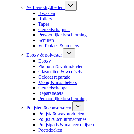
Verfbenodigdheden
Kwasten
Rollers
Tapes
Gereedschappen
Persoonlijke bescherming
Schuren
Verfbakjes & roosters
Epoxy & polyester
Epoxy
Plamuur & vulmiddelen
Glasmatten & weefsels
Gelcoat reparatie
Meng-& maatbekers
Gereedschappen
Reparatiesets
Persoonlijke bescherming
Polijsten & conserveren
Polijst- & waxproducten
Polijst-& schuurmachines
Polijstpads & matteerschijven
Poetsdoeken