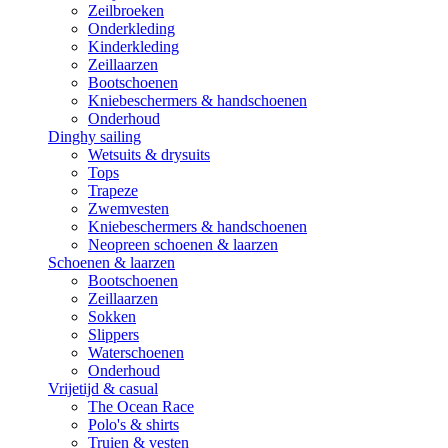
Zeilbroeken
Onderkleding
Kinderkleding
Zeillaarzen
Bootschoenen
Kniebeschermers & handschoenen
Onderhoud
Dinghy sailing
Wetsuits & drysuits
Tops
Trapeze
Zwemvesten
Kniebeschermers & handschoenen
Neopreen schoenen & laarzen
Schoenen & laarzen
Bootschoenen
Zeillaarzen
Sokken
Slippers
Waterschoenen
Onderhoud
Vrijetijd & casual
The Ocean Race
Polo's & shirts
Truien & vesten