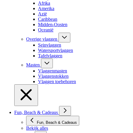
Afrika
Amerika
Azië
Caribbean
Midden-Oosten
Oceanië
Overige vlaggen
Seinvlaggen
Watersportvlaggen
Tafelvlaggen
Masten
Vlaggenmasten
Vlaggenstokken
Vlaggen toebehoren
Fun, Beach & Cadeaus
Fun, Beach & Cadeaus
Bekijk alles