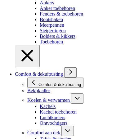
Ankers
Anker toebehoren
Fenders & toebehoren
Bootshaken
Meerpennen
Steigerringen
Bolders & kikkers
Toebehoren
Comfort & dekuitrusting
Comfort & dekuitrusting
Bekijk alles
Koelen & verwarmen
Kachels
Kachel toebehoren
Luchtkoelers
Ontvochtigers
Comfort aan dek
Tafels & stoelen