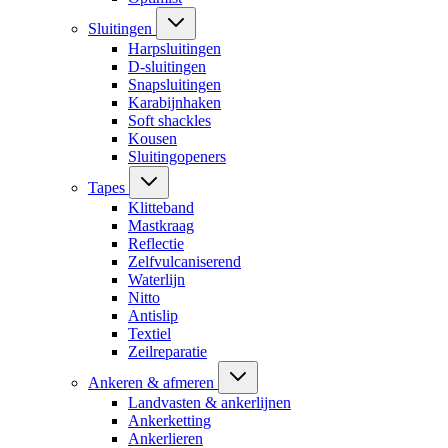
Sluitingen
Harpsluitingen
D-sluitingen
Snapsluitingen
Karabijnhaken
Soft shackles
Kousen
Sluitingopeners
Tapes
Klitteband
Mastkraag
Reflectie
Zelfvulcaniserend
Waterlijn
Nitto
Antislip
Textiel
Zeilreparatie
Ankeren & afmeren
Landvasten & ankerlijnen
Ankerketting
Ankerlieren