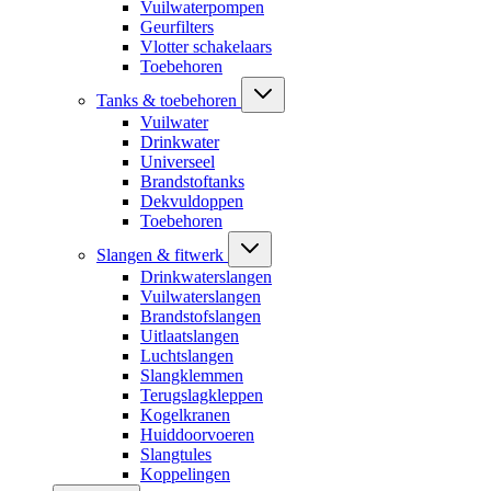
Vuilwaterpompen
Geurfilters
Vlotter schakelaars
Toebehoren
Tanks & toebehoren
Vuilwater
Drinkwater
Universeel
Brandstoftanks
Dekvuldoppen
Toebehoren
Slangen & fitwerk
Drinkwaterslangen
Vuilwaterslangen
Brandstofslangen
Uitlaatslangen
Luchtslangen
Slangklemmen
Terugslagkleppen
Kogelkranen
Huiddoorvoeren
Slangtules
Koppelingen