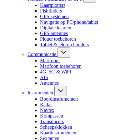
Kaartplotters
Fishfinders
GPS systemen
Navigatie op PC/phone/tablet
Digitale kaarten
GPS antennes
Plotter toebehoren
Tablet & telefon houders
Communicatie
Marifoons
Marifoon toebehoren
4G, 5G & WiFi
AIS
Antennes
Instrumenten
Boordinstrumenten
Radar
Navtex
Kompassen
Transducers
Scheepsklokken
Kaartinstrumenten
Sextanten