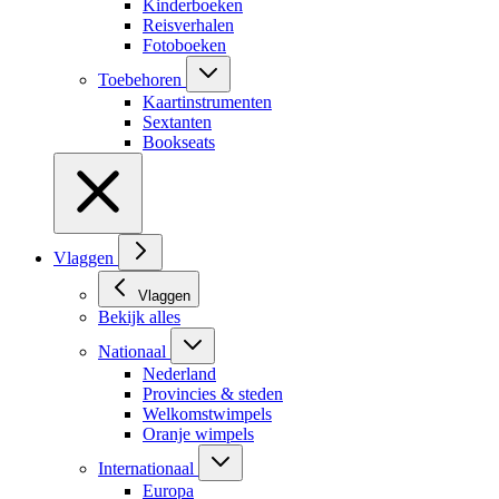
Kinderboeken
Reisverhalen
Fotoboeken
Toebehoren
Kaartinstrumenten
Sextanten
Bookseats
Vlaggen
Vlaggen
Bekijk alles
Nationaal
Nederland
Provincies & steden
Welkomstwimpels
Oranje wimpels
Internationaal
Europa