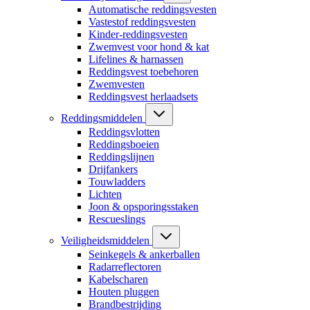
Automatische reddingsvesten
Vastestof reddingsvesten
Kinder-reddingsvesten
Zwemvest voor hond & kat
Lifelines & harnassen
Reddingsvest toebehoren
Zwemvesten
Reddingsvest herlaadsets
Reddingsmiddelen
Reddingsvlotten
Reddingsboeien
Reddingslijnen
Drijfankers
Touwladders
Lichten
Joon & opsporingsstaken
Rescueslings
Veiligheidsmiddelen
Seinkegels & ankerballen
Radarreflectoren
Kabelscharen
Houten pluggen
Brandbestrijding