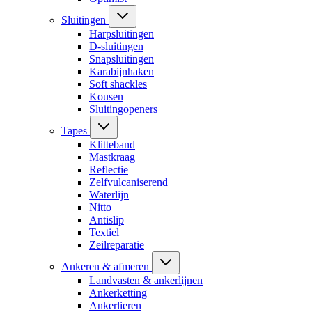
Sluitingen
Harpsluitingen
D-sluitingen
Snapsluitingen
Karabijnhaken
Soft shackles
Kousen
Sluitingopeners
Tapes
Klitteband
Mastkraag
Reflectie
Zelfvulcaniserend
Waterlijn
Nitto
Antislip
Textiel
Zeilreparatie
Ankeren & afmeren
Landvasten & ankerlijnen
Ankerketting
Ankerlieren