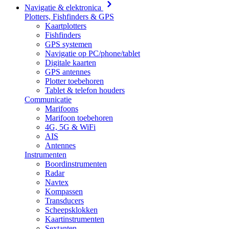
Navigatie & elektronica
Plotters, Fishfinders & GPS
Kaartplotters
Fishfinders
GPS systemen
Navigatie op PC/phone/tablet
Digitale kaarten
GPS antennes
Plotter toebehoren
Tablet & telefon houders
Communicatie
Marifoons
Marifoon toebehoren
4G, 5G & WiFi
AIS
Antennes
Instrumenten
Boordinstrumenten
Radar
Navtex
Kompassen
Transducers
Scheepsklokken
Kaartinstrumenten
Sextanten