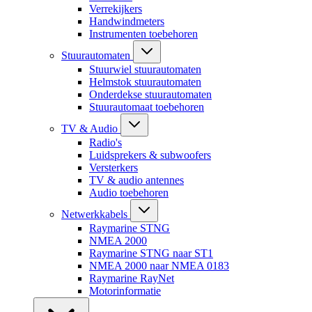
Verrekijkers
Handwindmeters
Instrumenten toebehoren
Stuurautomaten
Stuurwiel stuurautomaten
Helmstok stuurautomaten
Onderdekse stuurautomaten
Stuurautomaat toebehoren
TV & Audio
Radio's
Luidsprekers & subwoofers
Versterkers
TV & audio antennes
Audio toebehoren
Netwerkkabels
Raymarine STNG
NMEA 2000
Raymarine STNG naar ST1
NMEA 2000 naar NMEA 0183
Raymarine RayNet
Motorinformatie