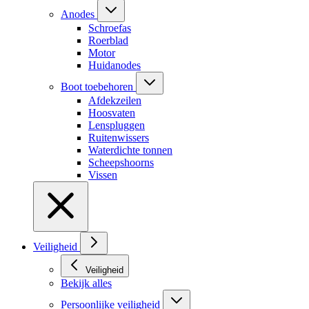
Anodes
Schroefas
Roerblad
Motor
Huidanodes
Boot toebehoren
Afdekzeilen
Hoosvaten
Lenspluggen
Ruitenwissers
Waterdichte tonnen
Scheepshoorns
Vissen
Veiligheid
Veiligheid
Bekijk alles
Persoonlijke veiligheid