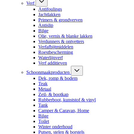
Verf
Antifoulings
Jachtlakken
Primers & grondverven
Antislip
Bilge
Olie, vernis & blanke lakken
Verdunners & ontvetters
Verfafbijtmiddelen
Roestbescherming
Waterlijnverf
Verf additieven
Schoonmaakproducten
Dek, romp & bodem
Teak
Metaal
Zeil- & bootkap
Rubberboot, kunststof & vinyl
Tank
Camper & Caravan, Home
Bilge
Toilet
Winter onderhoud
Putsen, stelen & borstels