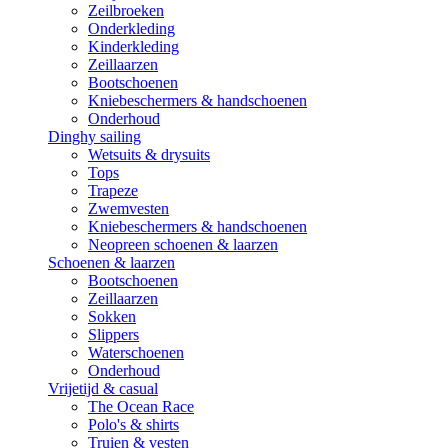
Zeilbroeken
Onderkleding
Kinderkleding
Zeillaarzen
Bootschoenen
Kniebeschermers & handschoenen
Onderhoud
Dinghy sailing
Wetsuits & drysuits
Tops
Trapeze
Zwemvesten
Kniebeschermers & handschoenen
Neopreen schoenen & laarzen
Schoenen & laarzen
Bootschoenen
Zeillaarzen
Sokken
Slippers
Waterschoenen
Onderhoud
Vrijetijd & casual
The Ocean Race
Polo's & shirts
Truien & vesten