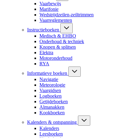
Vaarbewijs
Marifonie
Wedstrijdzeilen-zeiltrimmen
Vaarreglementen
Instructieboeken
Medisch & EHBO
Onderhoud & techniek
Knopen & splitsen
Elektra
Motoronderhoud
RYA
Informatieve boeken
Navigatie
Meteorologie
Vaargidsen
Logboeken
Getijdeboeken
Almanakken
Kookboeken
Kalenders & ontspanning
Kalenders
Leesboeken