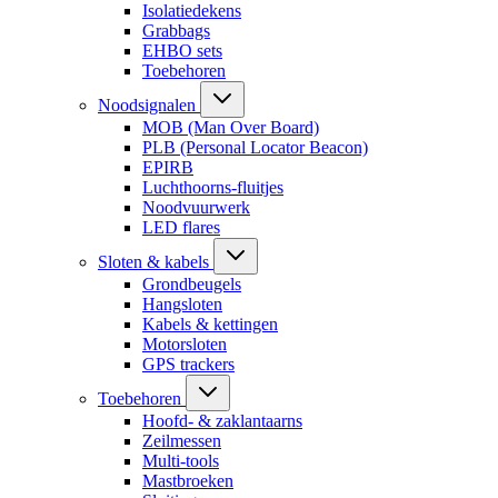
Isolatiedekens
Grabbags
EHBO sets
Toebehoren
Noodsignalen
MOB (Man Over Board)
PLB (Personal Locator Beacon)
EPIRB
Luchthoorns-fluitjes
Noodvuurwerk
LED flares
Sloten & kabels
Grondbeugels
Hangsloten
Kabels & kettingen
Motorsloten
GPS trackers
Toebehoren
Hoofd- & zaklantaarns
Zeilmessen
Multi-tools
Mastbroeken