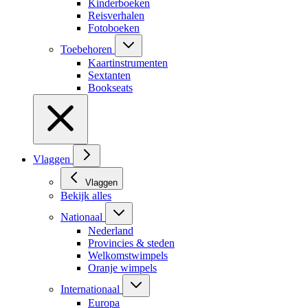
Kinderboeken
Reisverhalen
Fotoboeken
Toebehoren
Kaartinstrumenten
Sextanten
Bookseats
Vlaggen
Vlaggen
Bekijk alles
Nationaal
Nederland
Provincies & steden
Welkomstwimpels
Oranje wimpels
Internationaal
Europa