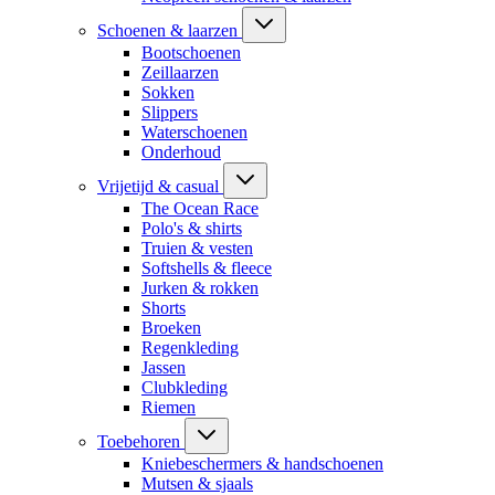
Schoenen & laarzen
Bootschoenen
Zeillaarzen
Sokken
Slippers
Waterschoenen
Onderhoud
Vrijetijd & casual
The Ocean Race
Polo's & shirts
Truien & vesten
Softshells & fleece
Jurken & rokken
Shorts
Broeken
Regenkleding
Jassen
Clubkleding
Riemen
Toebehoren
Kniebeschermers & handschoenen
Mutsen & sjaals