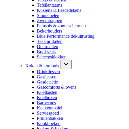
Tafellantaarns
Kussens & fleecedekens
Stuurstoelen
Zwemtrappen
Parasols & zonneschermen
Bekerhouders
Blue Performance dekuitrusting
Teak artikelen
Deurmatten
Bookseats
Scheepsklokken
Koken & kombuis
Drinkflessen
Gasflessen
Gasdetectie
Gascomforts & ovens
Koelkasten
Koelboxen
Barbecues
Keukentextiel
Serviesgoed
Prullenbakken
Kookboeken
Koken & bakken