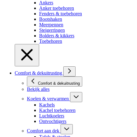
Ankers
Anker toebehoren
Fenders & toebehoren
Bootshaken
Meerpennen
Steigerringen
Bolders & kikkers
Toebehoren
Comfort & dekuitrusting
Comfort & dekuitrusting
Bekijk alles
Koelen & verwarmen
Kachels
Kachel toebehoren
Luchtkoelers
Ontvochtigers
Comfort aan dek
Tafels & stoelen