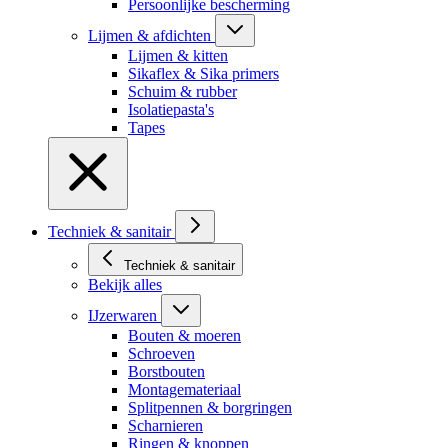
Persoonlijke bescherming
Lijmen & afdichten
Lijmen & kitten
Sikaflex & Sika primers
Schuim & rubber
Isolatiepasta's
Tapes
Techniek & sanitair
Techniek & sanitair
Bekijk alles
IJzerwaren
Bouten & moeren
Schroeven
Borstbouten
Montagemateriaal
Splitpennen & borgringen
Scharnieren
Ringen & knoppen