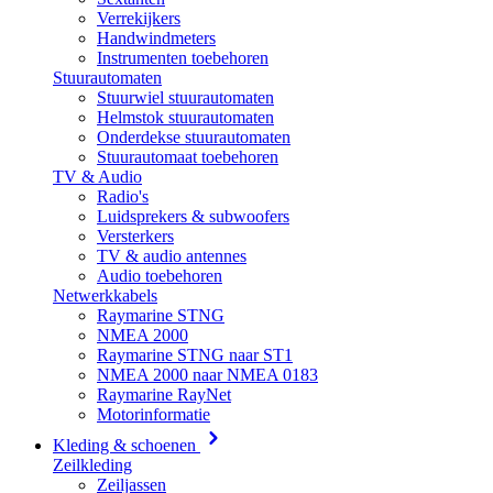
Verrekijkers
Handwindmeters
Instrumenten toebehoren
Stuurautomaten
Stuurwiel stuurautomaten
Helmstok stuurautomaten
Onderdekse stuurautomaten
Stuurautomaat toebehoren
TV & Audio
Radio's
Luidsprekers & subwoofers
Versterkers
TV & audio antennes
Audio toebehoren
Netwerkkabels
Raymarine STNG
NMEA 2000
Raymarine STNG naar ST1
NMEA 2000 naar NMEA 0183
Raymarine RayNet
Motorinformatie
Kleding & schoenen
Zeilkleding
Zeiljassen