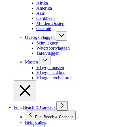
Afrika
Amerika
Azië
Caribbean
Midden-Oosten
Oceanië
Overige vlaggen
Seinvlaggen
Watersportvlaggen
Tafelvlaggen
Masten
Vlaggenmasten
Vlaggenstokken
Vlaggen toebehoren
Fun, Beach & Cadeaus
Fun, Beach & Cadeaus
Bekijk alles