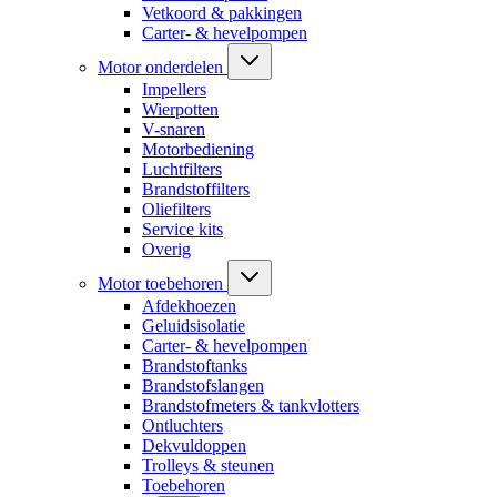
Vetkoord & pakkingen
Carter- & hevelpompen
Motor onderdelen
Impellers
Wierpotten
V-snaren
Motorbediening
Luchtfilters
Brandstoffilters
Oliefilters
Service kits
Overig
Motor toebehoren
Afdekhoezen
Geluidsisolatie
Carter- & hevelpompen
Brandstoftanks
Brandstofslangen
Brandstofmeters & tankvlotters
Ontluchters
Dekvuldoppen
Trolleys & steunen
Toebehoren