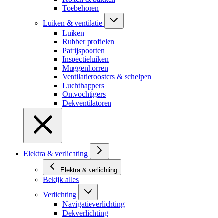
Toebehoren
Luiken & ventilatie
Luiken
Rubber profielen
Patrijspoorten
Inspectieluiken
Muggenhorren
Ventilatieroosters & schelpen
Luchthappers
Ontvochtigers
Dekventilatoren
Elektra & verlichting
Elektra & verlichting
Bekijk alles
Verlichting
Navigatieverlichting
Dekverlichting