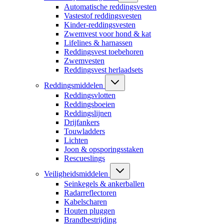
Automatische reddingsvesten
Vastestof reddingsvesten
Kinder-reddingsvesten
Zwemvest voor hond & kat
Lifelines & harnassen
Reddingsvest toebehoren
Zwemvesten
Reddingsvest herlaadsets
Reddingsmiddelen
Reddingsvlotten
Reddingsboeien
Reddingslijnen
Drijfankers
Touwladders
Lichten
Joon & opsporingsstaken
Rescueslings
Veiligheidsmiddelen
Seinkegels & ankerballen
Radarreflectoren
Kabelscharen
Houten pluggen
Brandbestrijding