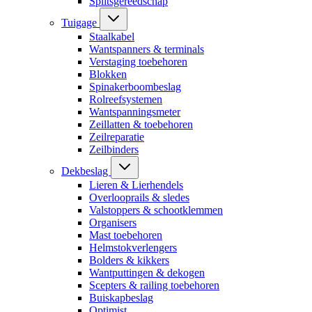
Splitsgereedschap
Tuigage
Staalkabel
Wantspanners & terminals
Verstaging toebehoren
Blokken
Spinakerboombeslag
Rolreefsystemen
Wantspanningsmeter
Zeillatten & toebehoren
Zeilreparatie
Zeilbinders
Dekbeslag
Lieren & Lierhendels
Overlooprails & sledes
Valstoppers & schootklemmen
Organisers
Mast toebehoren
Helmstokverlengers
Bolders & kikkers
Wantputtingen & dekogen
Scepters & railing toebehoren
Buiskapbeslag
Optimist