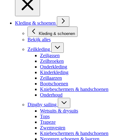
Kleding & schoenen
Kleding & schoenen
Bekijk alles
Zeilkleding
Zeiljassen
Zeilbroeken
Onderkleding
Kinderkleding
Zeillaarzen
Bootschoenen
Kniebeschermers & handschoenen
Onderhoud
Dinghy sailing
Wetsuits & drysuits
Tops
Trapeze
Zwemvesten
Kniebeschermers & handschoenen
Neopreen schoenen & laarzen