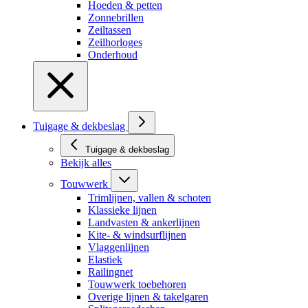
Hoeden & petten
Zonnebrillen
Zeiltassen
Zeilhorloges
Onderhoud
Tuigage & dekbeslag
Tuigage & dekbeslag
Bekijk alles
Touwwerk
Trimlijnen, vallen & schoten
Klassieke lijnen
Landvasten & ankerlijnen
Kite- & windsurflijnen
Vlaggenlijnen
Elastiek
Railingnet
Touwwerk toebehoren
Overige lijnen & takelgaren