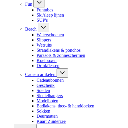
Fun
Funtubes
Ski/sleep lijnen
SUP's
Beach
Waterschoenen
Slippers
Wetsuits
Strandlakens & ponchos
Parasols & zonneschermen
Koelboxen
Drinkflessen
Cadeau artikelen
Cadeaubonnen
Geschenk
Spellen
Sleutelhangers
Modelboten
Badlakens, thee- & handdoeken
Sokken
Deurmatten
Kaart Zuiderzee