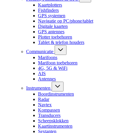
Kaartplotters
Fishfinders
GPS systemen
Navigatie op PC/phone/tablet
Digitale kaarten
GPS antennes
Plotter toebehoren
Tablet & telefon houders
Communicatie
Marifoons
Marifoon toebehoren
4G, 5G & WiFi
AIS
Antennes
Instrumenten
Boordinstrumenten
Radar
Navtex
Kompassen
Transducers
Scheepsklokken
Kaartinstrumenten
Sextanten