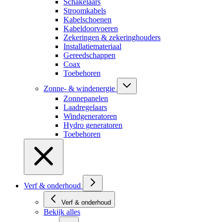
Schakelaars
Stroomkabels
Kabelschoenen
Kabeldoorvoeren
Zekeringen & zekeringhouders
Installatiemateriaal
Gereedschappen
Coax
Toebehoren
Zonne- & windenergie
Zonnepanelen
Laadregelaars
Windgeneratoren
Hydro generatoren
Toebehoren
Verf & onderhoud
Verf & onderhoud
Bekijk alles