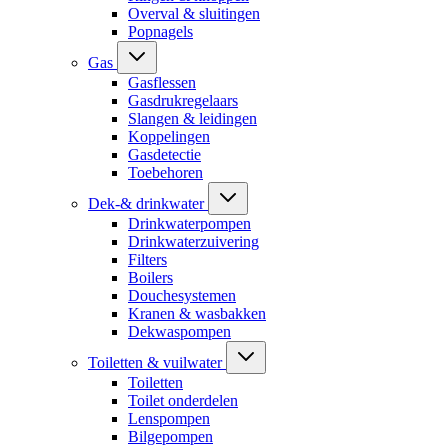
Overval & sluitingen
Popnagels
Gas
Gasflessen
Gasdrukregelaars
Slangen & leidingen
Koppelingen
Gasdetectie
Toebehoren
Dek-& drinkwater
Drinkwaterpompen
Drinkwaterzuivering
Filters
Boilers
Douchesystemen
Kranen & wasbakken
Dekwaspompen
Toiletten & vuilwater
Toiletten
Toilet onderdelen
Lenspompen
Bilgepompen