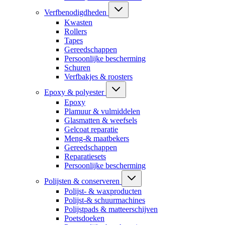
Verfbenodigdheden
Kwasten
Rollers
Tapes
Gereedschappen
Persoonlijke bescherming
Schuren
Verfbakjes & roosters
Epoxy & polyester
Epoxy
Plamuur & vulmiddelen
Glasmatten & weefsels
Gelcoat reparatie
Meng-& maatbekers
Gereedschappen
Reparatiesets
Persoonlijke bescherming
Polijsten & conserveren
Polijst- & waxproducten
Polijst-& schuurmachines
Polijstpads & matteerschijven
Poetsdoeken