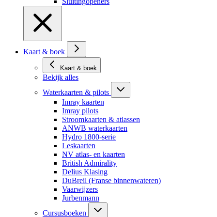
Sluitingopeners
Kaart & boek
Kaart & boek
Bekijk alles
Waterkaarten & pilots
Imray kaarten
Imray pilots
Stroomkaarten & atlassen
ANWB waterkaarten
Hydro 1800-serie
Leskaarten
NV atlas- en kaarten
British Admirality
Delius Klasing
DuBreil (Franse binnenwateren)
Vaarwijzers
Jurbenmann
Cursusboeken