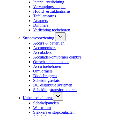
Interieurverlichting
Vervangingslampen
Hoofd- & zaklantaarns
Tafellantaarns
Adapters
Dimmers
Verlichting toebehoren
Stroomvoorziening
Accu's & batterijen
Accumonitors
Acculaders
Acculader-omvormer combi's
Omschakel automaten
Accu toebehoren
Omvormers
Diodebruggen
Scheidingsrelais
DC distributie systemen
Scheidingstransformatoren
Kabel toebehoren
Schakelpanelen
Walstroom
Stekkers & stopcontacten