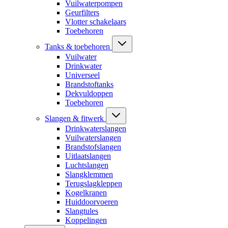
Vuilwaterpompen
Geurfilters
Vlotter schakelaars
Toebehoren
Tanks & toebehoren
Vuilwater
Drinkwater
Universeel
Brandstoftanks
Dekvuldoppen
Toebehoren
Slangen & fitwerk
Drinkwaterslangen
Vuilwaterslangen
Brandstofslangen
Uitlaatslangen
Luchtslangen
Slangklemmen
Terugslagkleppen
Kogelkranen
Huiddoorvoeren
Slangtules
Koppelingen