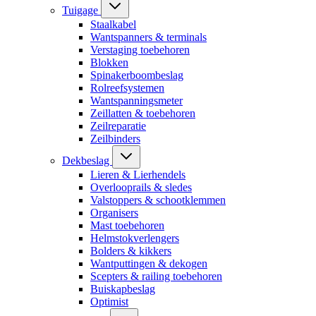
Tuigage
Staalkabel
Wantspanners & terminals
Verstaging toebehoren
Blokken
Spinakerboombeslag
Rolreefsystemen
Wantspanningsmeter
Zeillatten & toebehoren
Zeilreparatie
Zeilbinders
Dekbeslag
Lieren & Lierhendels
Overlooprails & sledes
Valstoppers & schootklemmen
Organisers
Mast toebehoren
Helmstokverlengers
Bolders & kikkers
Wantputtingen & dekogen
Scepters & railing toebehoren
Buiskapbeslag
Optimist