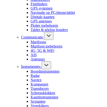
Fishfinders
GPS systemen
Navigatie op PC/phone/tablet
Digitale kaarten
GPS antennes
Plotter toebehoren
Tablet & telefon houders
Communicatie
Marifoons
Marifoon toebehoren
4G, 5G & WiFi
AIS
Antennes
Instrumenten
Boordinstrumenten
Radar
Navtex
Kompassen
Transducers
Scheepsklokken
Kaartinstrumenten
Sextanten
Verrekijkers