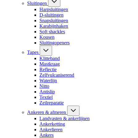
Sluitingen
Harpsluitingen
D-sluitingen
Snapsluitingen
Karabijnhaken
Soft shackles
Kousen
Sluitingopeners
Tapes
Klitteband
Mastkraag
Reflectie
Zelfvulcaniserend
Waterlijn
Nitto
Antislip
Textiel
Zeilreparatie
Ankeren & afmeren
Landvasten & ankerlijnen
Ankerketting
Ankerlieren
Ankers