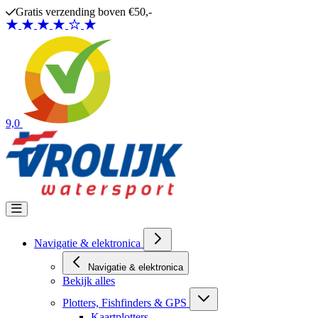
Ga naar de inhoud
Gratis verzending boven €50,-
9,0
Navigatie & elektronica
Navigatie & elektronica
Bekijk alles
Plotters, Fishfinders & GPS
Kaartplotters