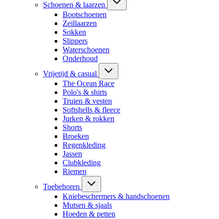
Schoenen & laarzen
Bootschoenen
Zeillaarzen
Sokken
Slippers
Waterschoenen
Onderhoud
Vrijetijd & casual
The Ocean Race
Polo's & shirts
Truien & vesten
Softshells & fleece
Jurken & rokken
Shorts
Broeken
Regenkleding
Jassen
Clubkleding
Riemen
Toebehoren
Kniebeschermers & handschoenen
Mutsen & sjaals
Hoeden & petten