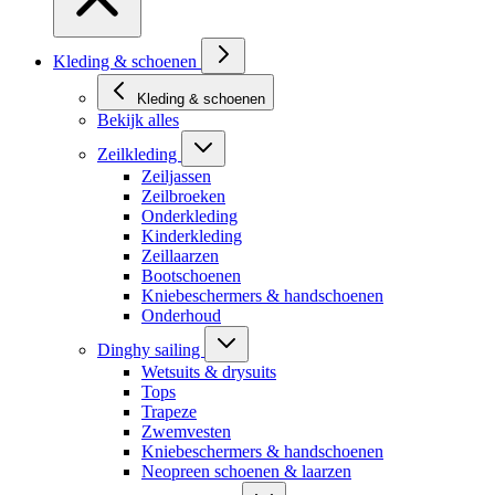
Kleding & schoenen
Kleding & schoenen
Bekijk alles
Zeilkleding
Zeiljassen
Zeilbroeken
Onderkleding
Kinderkleding
Zeillaarzen
Bootschoenen
Kniebeschermers & handschoenen
Onderhoud
Dinghy sailing
Wetsuits & drysuits
Tops
Trapeze
Zwemvesten
Kniebeschermers & handschoenen
Neopreen schoenen & laarzen