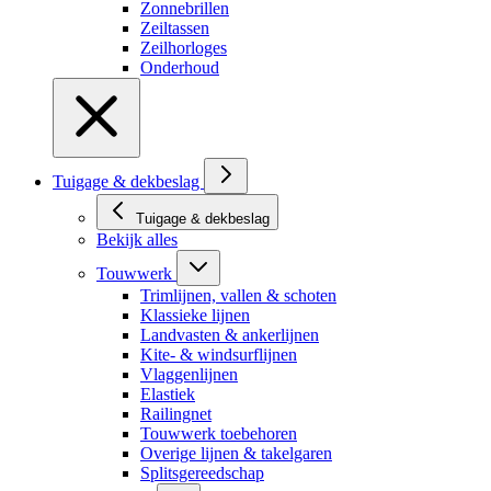
Zonnebrillen
Zeiltassen
Zeilhorloges
Onderhoud
Tuigage & dekbeslag
Tuigage & dekbeslag
Bekijk alles
Touwwerk
Trimlijnen, vallen & schoten
Klassieke lijnen
Landvasten & ankerlijnen
Kite- & windsurflijnen
Vlaggenlijnen
Elastiek
Railingnet
Touwwerk toebehoren
Overige lijnen & takelgaren
Splitsgereedschap