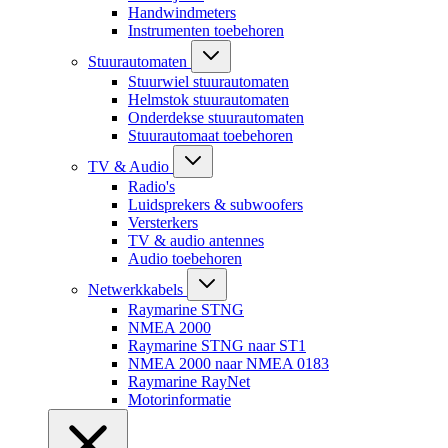
Handwindmeters
Instrumenten toebehoren
Stuurautomaten
Stuurwiel stuurautomaten
Helmstok stuurautomaten
Onderdekse stuurautomaten
Stuurautomaat toebehoren
TV & Audio
Radio's
Luidsprekers & subwoofers
Versterkers
TV & audio antennes
Audio toebehoren
Netwerkkabels
Raymarine STNG
NMEA 2000
Raymarine STNG naar ST1
NMEA 2000 naar NMEA 0183
Raymarine RayNet
Motorinformatie