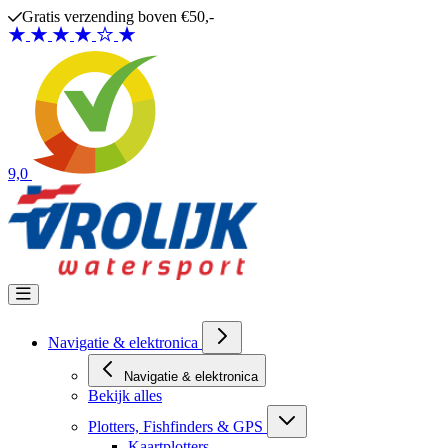
Ga naar de inhoud
Gratis verzending boven €50,-
9,0
Navigatie & elektronica
Navigatie & elektronica
Bekijk alles
Plotters, Fishfinders & GPS
Kaartplotters