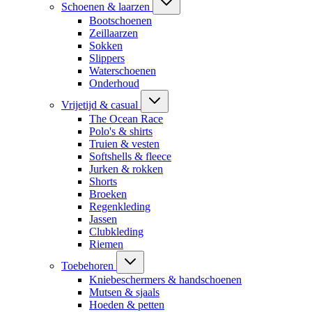
Schoenen & laarzen
Bootschoenen
Zeillaarzen
Sokken
Slippers
Waterschoenen
Onderhoud
Vrijetijd & casual
The Ocean Race
Polo's & shirts
Truien & vesten
Softshells & fleece
Jurken & rokken
Shorts
Broeken
Regenkleding
Jassen
Clubkleding
Riemen
Toebehoren
Kniebeschermers & handschoenen
Mutsen & sjaals
Hoeden & petten