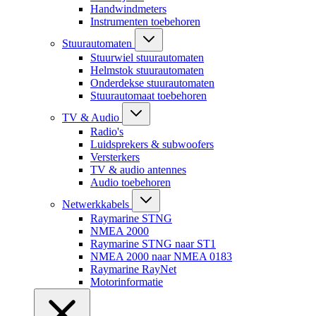
Handwindmeters
Instrumenten toebehoren
Stuurautomaten
Stuurwiel stuurautomaten
Helmstok stuurautomaten
Onderdekse stuurautomaten
Stuurautomaat toebehoren
TV & Audio
Radio's
Luidsprekers & subwoofers
Versterkers
TV & audio antennes
Audio toebehoren
Netwerkkabels
Raymarine STNG
NMEA 2000
Raymarine STNG naar ST1
NMEA 2000 naar NMEA 0183
Raymarine RayNet
Motorinformatie