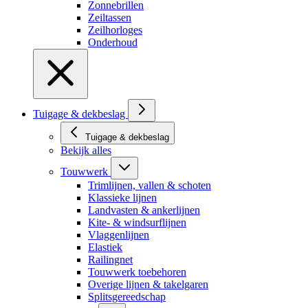
Zonnebrillen
Zeiltassen
Zeilhorloges
Onderhoud
Tuigage & dekbeslag
Tuigage & dekbeslag
Bekijk alles
Touwwerk
Trimlijnen, vallen & schoten
Klassieke lijnen
Landvasten & ankerlijnen
Kite- & windsurflijnen
Vlaggenlijnen
Elastiek
Railingnet
Touwwerk toebehoren
Overige lijnen & takelgaren
Splitsgereedschap