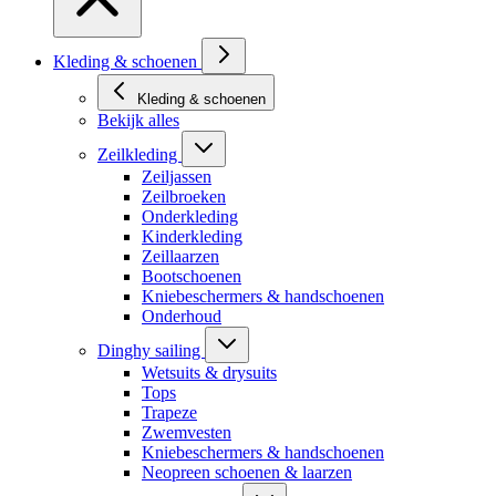
Kleding & schoenen
Kleding & schoenen
Bekijk alles
Zeilkleding
Zeiljassen
Zeilbroeken
Onderkleding
Kinderkleding
Zeillaarzen
Bootschoenen
Kniebeschermers & handschoenen
Onderhoud
Dinghy sailing
Wetsuits & drysuits
Tops
Trapeze
Zwemvesten
Kniebeschermers & handschoenen
Neopreen schoenen & laarzen