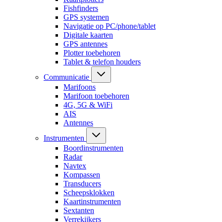
Fishfinders
GPS systemen
Navigatie op PC/phone/tablet
Digitale kaarten
GPS antennes
Plotter toebehoren
Tablet & telefon houders
Communicatie
Marifoons
Marifoon toebehoren
4G, 5G & WiFi
AIS
Antennes
Instrumenten
Boordinstrumenten
Radar
Navtex
Kompassen
Transducers
Scheepsklokken
Kaartinstrumenten
Sextanten
Verrekijkers