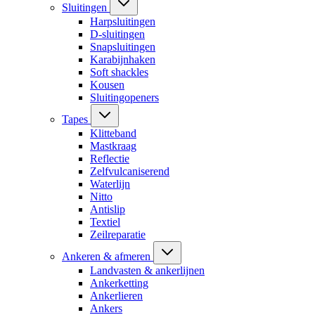
Sluitingen
Harpsluitingen
D-sluitingen
Snapsluitingen
Karabijnhaken
Soft shackles
Kousen
Sluitingopeners
Tapes
Klitteband
Mastkraag
Reflectie
Zelfvulcaniserend
Waterlijn
Nitto
Antislip
Textiel
Zeilreparatie
Ankeren & afmeren
Landvasten & ankerlijnen
Ankerketting
Ankerlieren
Ankers