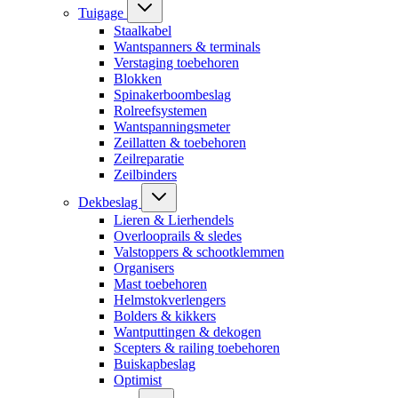
Tuigage
Staalkabel
Wantspanners & terminals
Verstaging toebehoren
Blokken
Spinakerboombeslag
Rolreefsystemen
Wantspanningsmeter
Zeillatten & toebehoren
Zeilreparatie
Zeilbinders
Dekbeslag
Lieren & Lierhendels
Overlooprails & sledes
Valstoppers & schootklemmen
Organisers
Mast toebehoren
Helmstokverlengers
Bolders & kikkers
Wantputtingen & dekogen
Scepters & railing toebehoren
Buiskapbeslag
Optimist