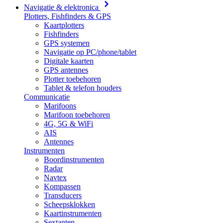
Navigatie & elektronica
Plotters, Fishfinders & GPS
Kaartplotters
Fishfinders
GPS systemen
Navigatie op PC/phone/tablet
Digitale kaarten
GPS antennes
Plotter toebehoren
Tablet & telefon houders
Communicatie
Marifoons
Marifoon toebehoren
4G, 5G & WiFi
AIS
Antennes
Instrumenten
Boordinstrumenten
Radar
Navtex
Kompassen
Transducers
Scheepsklokken
Kaartinstrumenten
Sextanten