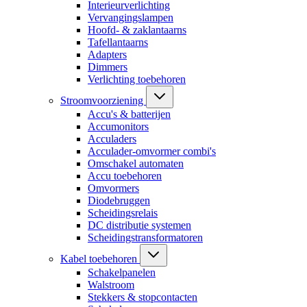
Interieurverlichting
Vervangingslampen
Hoofd- & zaklantaarns
Tafellantaarns
Adapters
Dimmers
Verlichting toebehoren
Stroomvoorziening
Accu's & batterijen
Accumonitors
Acculaders
Acculader-omvormer combi's
Omschakel automaten
Accu toebehoren
Omvormers
Diodebruggen
Scheidingsrelais
DC distributie systemen
Scheidingstransformatoren
Kabel toebehoren
Schakelpanelen
Walstroom
Stekkers & stopcontacten