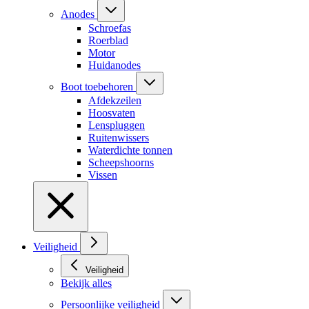
Anodes
Schroefas
Roerblad
Motor
Huidanodes
Boot toebehoren
Afdekzeilen
Hoosvaten
Lenspluggen
Ruitenwissers
Waterdichte tonnen
Scheepshoorns
Vissen
Veiligheid
Veiligheid
Bekijk alles
Persoonlijke veiligheid