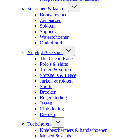
Schoenen & laarzen
Bootschoenen
Zeillaarzen
Sokken
Slippers
Waterschoenen
Onderhoud
Vrijetijd & casual
The Ocean Race
Polo's & shirts
Truien & vesten
Softshells & fleece
Jurken & rokken
Shorts
Broeken
Regenkleding
Jassen
Clubkleding
Riemen
Toebehoren
Kniebeschermers & handschoenen
Mutsen & sjaals