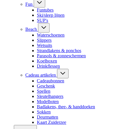
Fun
Funtubes
Ski/sleep lijnen
SUP's
Beach
Waterschoenen
Slippers
Wetsuits
Strandlakens & ponchos
Parasols & zonneschermen
Koelboxen
Drinkflessen
Cadeau artikelen
Cadeaubonnen
Geschenk
Spellen
Sleutelhangers
Modelboten
Badlakens, thee- & handdoeken
Sokken
Deurmatten
Kaart Zuiderzee