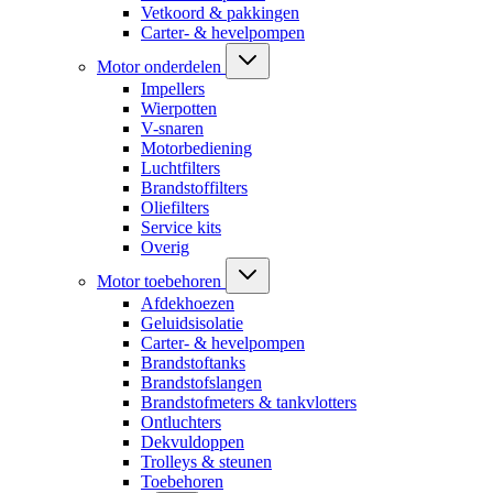
Vetkoord & pakkingen
Carter- & hevelpompen
Motor onderdelen
Impellers
Wierpotten
V-snaren
Motorbediening
Luchtfilters
Brandstoffilters
Oliefilters
Service kits
Overig
Motor toebehoren
Afdekhoezen
Geluidsisolatie
Carter- & hevelpompen
Brandstoftanks
Brandstofslangen
Brandstofmeters & tankvlotters
Ontluchters
Dekvuldoppen
Trolleys & steunen
Toebehoren