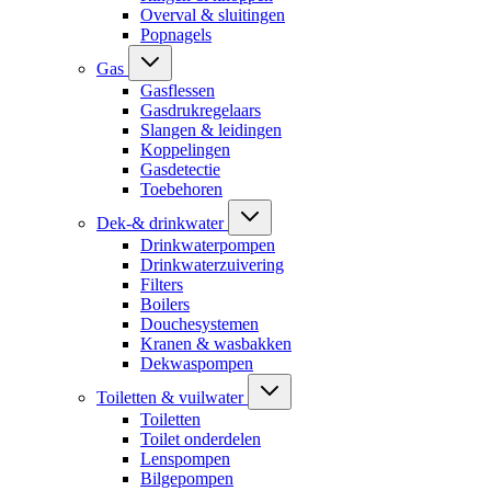
Overval & sluitingen
Popnagels
Gas
Gasflessen
Gasdrukregelaars
Slangen & leidingen
Koppelingen
Gasdetectie
Toebehoren
Dek-& drinkwater
Drinkwaterpompen
Drinkwaterzuivering
Filters
Boilers
Douchesystemen
Kranen & wasbakken
Dekwaspompen
Toiletten & vuilwater
Toiletten
Toilet onderdelen
Lenspompen
Bilgepompen