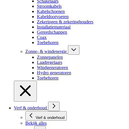
Schakelaars
Stroomkabels
Kabelschoenen
Kabeldoorvoeren
Zekeringen & zekeringhouders
Installatiemateriaal
Gereedschappen
Coax
Toebehoren
Zonne- & windenergie
Zonnepanelen
Laadregelaars
Windgeneratoren
Hydro generatoren
Toebehoren
Verf & onderhoud
Verf & onderhoud
Bekijk alles