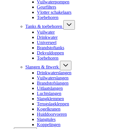
Vuilwaterpompen
Geurfilters
Vlotter schakelaars
Toebehoren
Tanks & toebehoren
Vuilwater
Drinkwater
Universeel
Brandstoftanks
Dekvuldoppen
Toebehoren
Slangen & fitwerk
Drinkwaterslangen
Vuilwaterslangen
Brandstofslangen
Uitlaatslangen
Luchtslangen
Slangklemmen
Terugslagkleppen
Kogelkranen
Huiddoorvoeren
Slangtules
Koppelingen