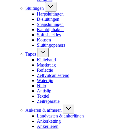
Sluitingen
Harpsluitingen
D-sluitingen
Snapsluitingen
Karabijnhaken
Soft shackles
Kousen
Sluitingopeners
Tapes
Klitteband
Mastkraag
Reflectie
Zelfvulcaniserend
Waterlijn
Nitto
Antislip
Textiel
Zeilreparatie
Ankeren & afmeren
Landvasten & ankerlijnen
Ankerketting
Ankerlieren