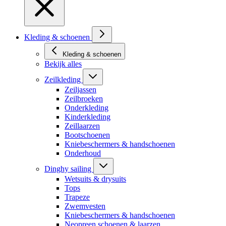
Kleding & schoenen
Kleding & schoenen
Bekijk alles
Zeilkleding
Zeiljassen
Zeilbroeken
Onderkleding
Kinderkleding
Zeillaarzen
Bootschoenen
Kniebeschermers & handschoenen
Onderhoud
Dinghy sailing
Wetsuits & drysuits
Tops
Trapeze
Zwemvesten
Kniebeschermers & handschoenen
Neopreen schoenen & laarzen