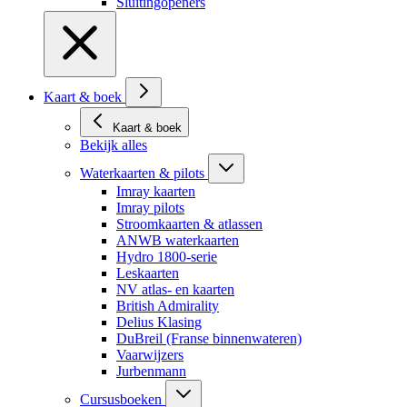
Sluitingopeners
Kaart & boek
Kaart & boek
Bekijk alles
Waterkaarten & pilots
Imray kaarten
Imray pilots
Stroomkaarten & atlassen
ANWB waterkaarten
Hydro 1800-serie
Leskaarten
NV atlas- en kaarten
British Admirality
Delius Klasing
DuBreil (Franse binnenwateren)
Vaarwijzers
Jurbenmann
Cursusboeken