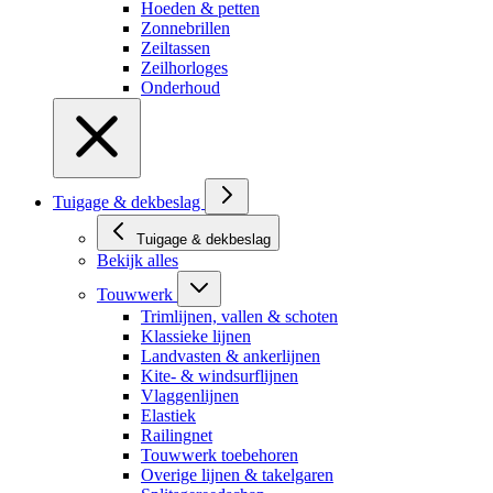
Hoeden & petten
Zonnebrillen
Zeiltassen
Zeilhorloges
Onderhoud
Tuigage & dekbeslag
Tuigage & dekbeslag
Bekijk alles
Touwwerk
Trimlijnen, vallen & schoten
Klassieke lijnen
Landvasten & ankerlijnen
Kite- & windsurflijnen
Vlaggenlijnen
Elastiek
Railingnet
Touwwerk toebehoren
Overige lijnen & takelgaren