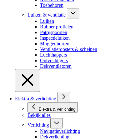
Toebehoren
Luiken & ventilatie
Luiken
Rubber profielen
Patrijspoorten
Inspectieluiken
Muggenhorren
Ventilatieroosters & schelpen
Luchthappers
Ontvochtigers
Dekventilatoren
Elektra & verlichting
Elektra & verlichting
Bekijk alles
Verlichting
Navigatieverlichting
Dekverlichting