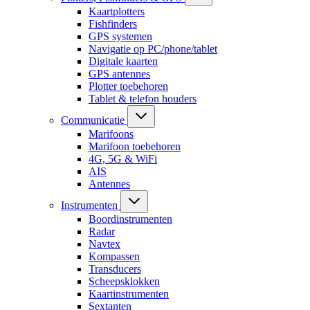
Kaartplotters
Fishfinders
GPS systemen
Navigatie op PC/phone/tablet
Digitale kaarten
GPS antennes
Plotter toebehoren
Tablet & telefon houders
Communicatie
Marifoons
Marifoon toebehoren
4G, 5G & WiFi
AIS
Antennes
Instrumenten
Boordinstrumenten
Radar
Navtex
Kompassen
Transducers
Scheepsklokken
Kaartinstrumenten
Sextanten