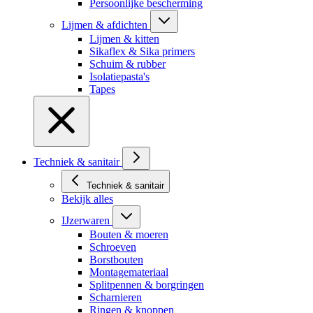
Persoonlijke bescherming
Lijmen & afdichten
Lijmen & kitten
Sikaflex & Sika primers
Schuim & rubber
Isolatiepasta's
Tapes
Techniek & sanitair
Techniek & sanitair
Bekijk alles
IJzerwaren
Bouten & moeren
Schroeven
Borstbouten
Montagemateriaal
Splitpennen & borgringen
Scharnieren
Ringen & knoppen