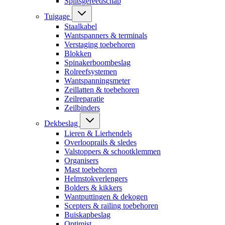
Splitsgereedschap
Tuigage
Staalkabel
Wantspanners & terminals
Verstaging toebehoren
Blokken
Spinakerboombeslag
Rolreefsystemen
Wantspanningsmeter
Zeillatten & toebehoren
Zeilreparatie
Zeilbinders
Dekbeslag
Lieren & Lierhendels
Overlooprails & sledes
Valstoppers & schootklemmen
Organisers
Mast toebehoren
Helmstokverlengers
Bolders & kikkers
Wantputtingen & dekogen
Scepters & railing toebehoren
Buiskapbeslag
Optimist