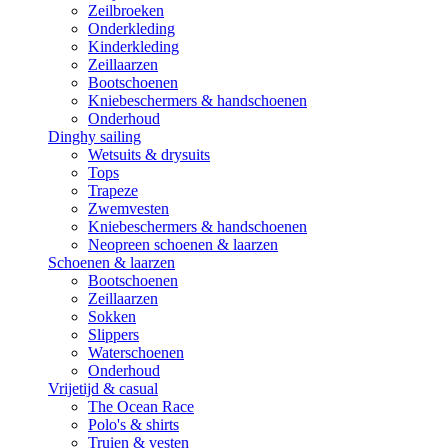
Zeilbroeken
Onderkleding
Kinderkleding
Zeillaarzen
Bootschoenen
Kniebeschermers & handschoenen
Onderhoud
Dinghy sailing
Wetsuits & drysuits
Tops
Trapeze
Zwemvesten
Kniebeschermers & handschoenen
Neopreen schoenen & laarzen
Schoenen & laarzen
Bootschoenen
Zeillaarzen
Sokken
Slippers
Waterschoenen
Onderhoud
Vrijetijd & casual
The Ocean Race
Polo's & shirts
Truien & vesten