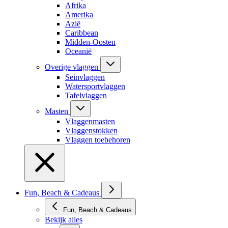
Afrika
Amerika
Azië
Caribbean
Midden-Oosten
Oceanië
Overige vlaggen
Seinvlaggen
Watersportvlaggen
Tafelvlaggen
Masten
Vlaggenmasten
Vlaggenstokken
Vlaggen toebehoren
Fun, Beach & Cadeaus
Fun, Beach & Cadeaus
Bekijk alles