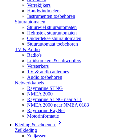
Verrekijkers
Handwindmeters
Instrumenten toebehoren
Stuurautomaten
Stuurwiel stuurautomaten
Helmstok stuurautomaten
Onderdekse stuurautomaten
Stuurautomaat toebehoren
TV & Audio
Radio's
Luidsprekers & subwoofers
Versterkers
TV & audio antennes
Audio toebehoren
Netwerkkabels
Raymarine STNG
NMEA 2000
Raymarine STNG naar ST1
NMEA 2000 naar NMEA 0183
Raymarine RayNet
Motorinformatie
Kleding & schoenen
Zeilkleding
Zeiljassen