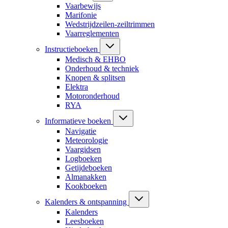
Vaarbewijs
Marifonie
Wedstrijdzeilen-zeiltrimmen
Vaarreglementen
Instructieboeken
Medisch & EHBO
Onderhoud & techniek
Knopen & splitsen
Elektra
Motoronderhoud
RYA
Informatieve boeken
Navigatie
Meteorologie
Vaargidsen
Logboeken
Getijdeboeken
Almanakken
Kookboeken
Kalenders & ontspanning
Kalenders
Leesboeken