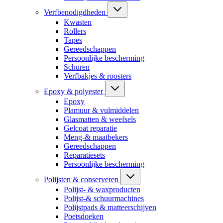
Verfbenodigdheden
Kwasten
Rollers
Tapes
Gereedschappen
Persoonlijke bescherming
Schuren
Verfbakjes & roosters
Epoxy & polyester
Epoxy
Plamuur & vulmiddelen
Glasmatten & weefsels
Gelcoat reparatie
Meng-& maatbekers
Gereedschappen
Reparatiesets
Persoonlijke bescherming
Polijsten & conserveren
Polijst- & waxproducten
Polijst-& schuurmachines
Polijstpads & matteerschijven
Poetsdoeken