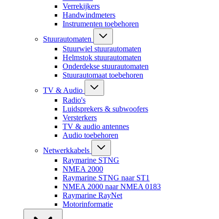
Verrekijkers
Handwindmeters
Instrumenten toebehoren
Stuurautomaten
Stuurwiel stuurautomaten
Helmstok stuurautomaten
Onderdekse stuurautomaten
Stuurautomaat toebehoren
TV & Audio
Radio's
Luidsprekers & subwoofers
Versterkers
TV & audio antennes
Audio toebehoren
Netwerkkabels
Raymarine STNG
NMEA 2000
Raymarine STNG naar ST1
NMEA 2000 naar NMEA 0183
Raymarine RayNet
Motorinformatie