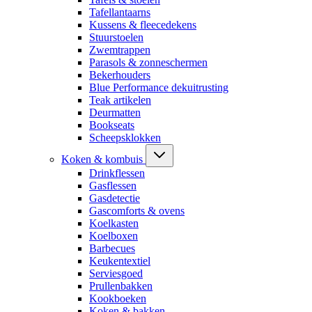
Tafellantaarns
Kussens & fleecedekens
Stuurstoelen
Zwemtrappen
Parasols & zonneschermen
Bekerhouders
Blue Performance dekuitrusting
Teak artikelen
Deurmatten
Bookseats
Scheepsklokken
Koken & kombuis
Drinkflessen
Gasflessen
Gasdetectie
Gascomforts & ovens
Koelkasten
Koelboxen
Barbecues
Keukentextiel
Serviesgoed
Prullenbakken
Kookboeken
Koken & bakken