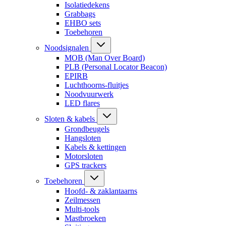
Isolatiedekens
Grabbags
EHBO sets
Toebehoren
Noodsignalen
MOB (Man Over Board)
PLB (Personal Locator Beacon)
EPIRB
Luchthoorns-fluitjes
Noodvuurwerk
LED flares
Sloten & kabels
Grondbeugels
Hangsloten
Kabels & kettingen
Motorsloten
GPS trackers
Toebehoren
Hoofd- & zaklantaarns
Zeilmessen
Multi-tools
Mastbroeken