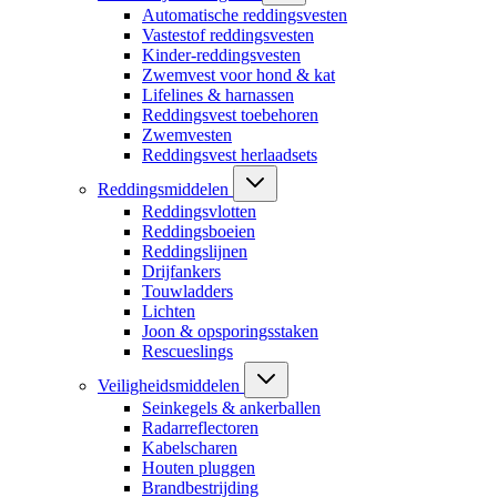
Automatische reddingsvesten
Vastestof reddingsvesten
Kinder-reddingsvesten
Zwemvest voor hond & kat
Lifelines & harnassen
Reddingsvest toebehoren
Zwemvesten
Reddingsvest herlaadsets
Reddingsmiddelen
Reddingsvlotten
Reddingsboeien
Reddingslijnen
Drijfankers
Touwladders
Lichten
Joon & opsporingsstaken
Rescueslings
Veiligheidsmiddelen
Seinkegels & ankerballen
Radarreflectoren
Kabelscharen
Houten pluggen
Brandbestrijding