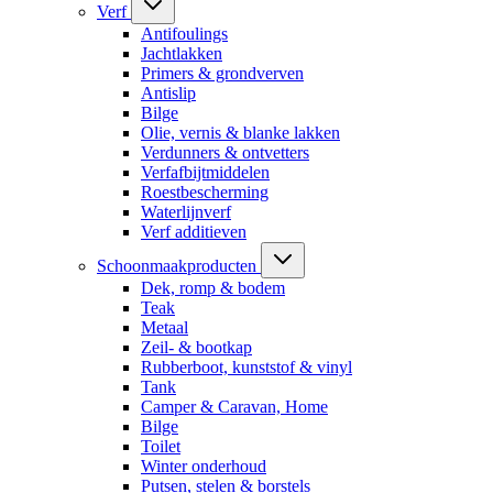
Verf
Antifoulings
Jachtlakken
Primers & grondverven
Antislip
Bilge
Olie, vernis & blanke lakken
Verdunners & ontvetters
Verfafbijtmiddelen
Roestbescherming
Waterlijnverf
Verf additieven
Schoonmaakproducten
Dek, romp & bodem
Teak
Metaal
Zeil- & bootkap
Rubberboot, kunststof & vinyl
Tank
Camper & Caravan, Home
Bilge
Toilet
Winter onderhoud
Putsen, stelen & borstels