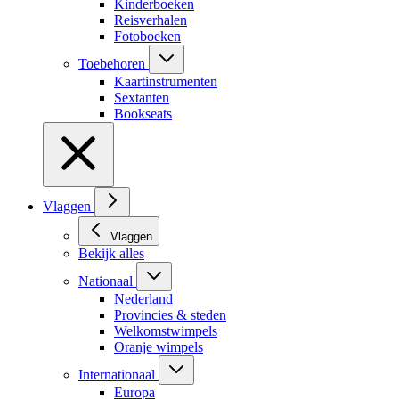
Kinderboeken
Reisverhalen
Fotoboeken
Toebehoren
Kaartinstrumenten
Sextanten
Bookseats
Vlaggen
Vlaggen
Bekijk alles
Nationaal
Nederland
Provincies & steden
Welkomstwimpels
Oranje wimpels
Internationaal
Europa