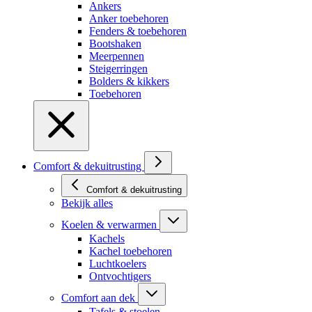
Ankers
Anker toebehoren
Fenders & toebehoren
Bootshaken
Meerpennen
Steigerringen
Bolders & kikkers
Toebehoren
Comfort & dekuitrusting
Comfort & dekuitrusting
Bekijk alles
Koelen & verwarmen
Kachels
Kachel toebehoren
Luchtkoelers
Ontvochtigers
Comfort aan dek
Tafels & stoelen