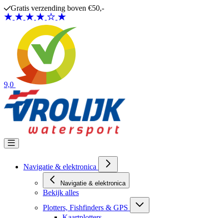
Ga naar de inhoud
Gratis verzending boven €50,-
9,0
Navigatie & elektronica
Navigatie & elektronica
Bekijk alles
Plotters, Fishfinders & GPS
Kaartplotters