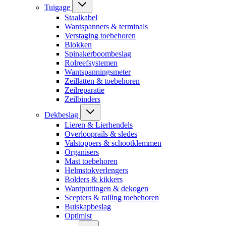
Tuigage
Staalkabel
Wantspanners & terminals
Verstaging toebehoren
Blokken
Spinakerboombeslag
Rolreefsystemen
Wantspanningsmeter
Zeillatten & toebehoren
Zeilreparatie
Zeilbinders
Dekbeslag
Lieren & Lierhendels
Overlooprails & sledes
Valstoppers & schootklemmen
Organisers
Mast toebehoren
Helmstokverlengers
Bolders & kikkers
Wantputtingen & dekogen
Scepters & railing toebehoren
Buiskapbeslag
Optimist