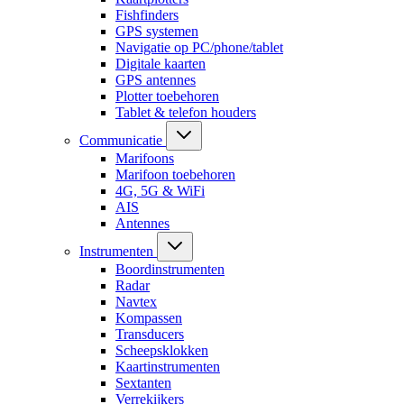
Fishfinders
GPS systemen
Navigatie op PC/phone/tablet
Digitale kaarten
GPS antennes
Plotter toebehoren
Tablet & telefon houders
Communicatie
Marifoons
Marifoon toebehoren
4G, 5G & WiFi
AIS
Antennes
Instrumenten
Boordinstrumenten
Radar
Navtex
Kompassen
Transducers
Scheepsklokken
Kaartinstrumenten
Sextanten
Verrekijkers