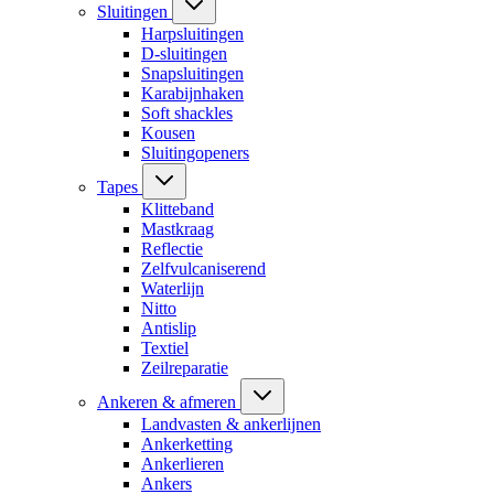
Sluitingen
Harpsluitingen
D-sluitingen
Snapsluitingen
Karabijnhaken
Soft shackles
Kousen
Sluitingopeners
Tapes
Klitteband
Mastkraag
Reflectie
Zelfvulcaniserend
Waterlijn
Nitto
Antislip
Textiel
Zeilreparatie
Ankeren & afmeren
Landvasten & ankerlijnen
Ankerketting
Ankerlieren
Ankers