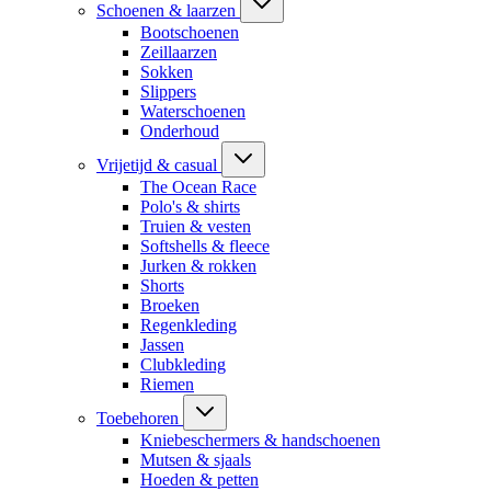
Schoenen & laarzen
Bootschoenen
Zeillaarzen
Sokken
Slippers
Waterschoenen
Onderhoud
Vrijetijd & casual
The Ocean Race
Polo's & shirts
Truien & vesten
Softshells & fleece
Jurken & rokken
Shorts
Broeken
Regenkleding
Jassen
Clubkleding
Riemen
Toebehoren
Kniebeschermers & handschoenen
Mutsen & sjaals
Hoeden & petten