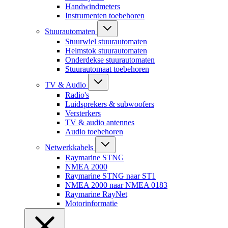
Handwindmeters
Instrumenten toebehoren
Stuurautomaten
Stuurwiel stuurautomaten
Helmstok stuurautomaten
Onderdekse stuurautomaten
Stuurautomaat toebehoren
TV & Audio
Radio's
Luidsprekers & subwoofers
Versterkers
TV & audio antennes
Audio toebehoren
Netwerkkabels
Raymarine STNG
NMEA 2000
Raymarine STNG naar ST1
NMEA 2000 naar NMEA 0183
Raymarine RayNet
Motorinformatie