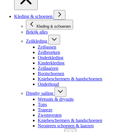
Kleding & schoenen
Kleding & schoenen
Bekijk alles
Zeilkleding
Zeiljassen
Zeilbroeken
Onderkleding
Kinderkleding
Zeillaarzen
Bootschoenen
Kniebeschermers & handschoenen
Onderhoud
Dinghy sailing
Wetsuits & drysuits
Tops
Trapeze
Zwemvesten
Kniebeschermers & handschoenen
Neopreen schoenen & laarzen