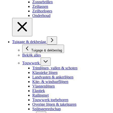
Zonnebrillen
Zeiltassen
Zeilhorloges
Onderhoud
Tuigage & dekbeslag
Tuigage & dekbeslag
Bekijk alles
Touwwerk
Trimlijnen, vallen & schoten
Klassieke lijnen
Landvasten & ankerlijnen
Kite- & windsurflijnen
Vlaggenlijnen
Elastiek
Railingnet
Touwwerk toebehoren
Overige lijnen & takelgaren
Splitsgereedschap