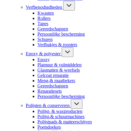
Verfbenodigdheden
Kwasten
Rollers
Tapes
Gereedschappen
Persoonlijke bescherming
Schuren
Verfbakjes & roosters
Epoxy & polyester
Epoxy
Plamuur & vulmiddelen
Glasmatten & weefsels
Gelcoat reparatie
Meng-& maatbekers
Gereedschappen
Reparatiesets
Persoonlijke bescherming
Polijsten & conserveren
Polijst- & waxproducten
Polijst-& schuurmachines
Polijstpads & matteerschijven
Poetsdoeken