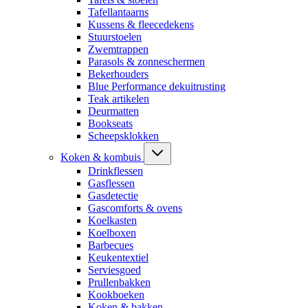
Tafellantaarns
Kussens & fleecedekens
Stuurstoelen
Zwemtrappen
Parasols & zonneschermen
Bekerhouders
Blue Performance dekuitrusting
Teak artikelen
Deurmatten
Bookseats
Scheepsklokken
Koken & kombuis
Drinkflessen
Gasflessen
Gasdetectie
Gascomforts & ovens
Koelkasten
Koelboxen
Barbecues
Keukentextiel
Serviesgoed
Prullenbakken
Kookboeken
Koken & bakken