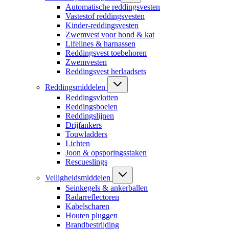
Automatische reddingsvesten
Vastestof reddingsvesten
Kinder-reddingsvesten
Zwemvest voor hond & kat
Lifelines & harnassen
Reddingsvest toebehoren
Zwemvesten
Reddingsvest herlaadsets
Reddingsmiddelen
Reddingsvlotten
Reddingsboeien
Reddingslijnen
Drijfankers
Touwladders
Lichten
Joon & opsporingsstaken
Rescueslings
Veiligheidsmiddelen
Seinkegels & ankerballen
Radarreflectoren
Kabelscharen
Houten pluggen
Brandbestrijding