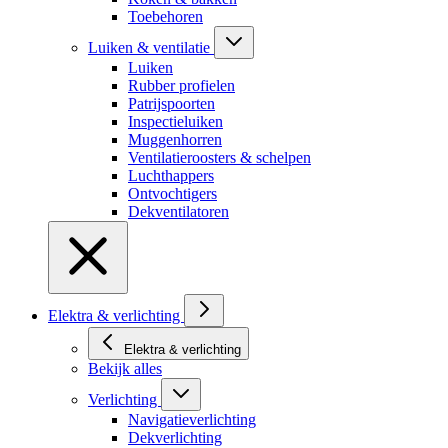
Toebehoren
Luiken & ventilatie
Luiken
Rubber profielen
Patrijspoorten
Inspectieluiken
Muggenhorren
Ventilatieroosters & schelpen
Luchthappers
Ontvochtigers
Dekventilatoren
Elektra & verlichting
Elektra & verlichting
Bekijk alles
Verlichting
Navigatieverlichting
Dekverlichting