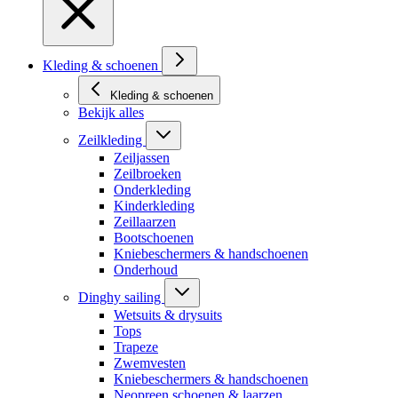
Kleding & schoenen
Kleding & schoenen
Bekijk alles
Zeilkleding
Zeiljassen
Zeilbroeken
Onderkleding
Kinderkleding
Zeillaarzen
Bootschoenen
Kniebeschermers & handschoenen
Onderhoud
Dinghy sailing
Wetsuits & drysuits
Tops
Trapeze
Zwemvesten
Kniebeschermers & handschoenen
Neopreen schoenen & laarzen