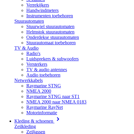
Verrekijkers
Handwindmeters
Instrumenten toebehoren
Stuurautomaten
Stuurwiel stuurautomaten
Helmstok stuurautomaten
Onderdekse stuurautomaten
Stuurautomaat toebehoren
TV & Audio
Radio's
Luidsprekers & subwoofers
Versterkers
TV & audio antennes
Audio toebehoren
Netwerkkabels
Raymarine STNG
NMEA 2000
Raymarine STNG naar ST1
NMEA 2000 naar NMEA 0183
Raymarine RayNet
Motorinformatie
Kleding & schoenen
Zeilkleding
Zeiljassen