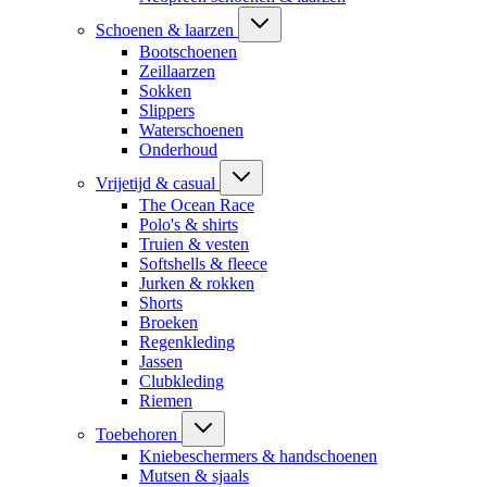
Schoenen & laarzen
Bootschoenen
Zeillaarzen
Sokken
Slippers
Waterschoenen
Onderhoud
Vrijetijd & casual
The Ocean Race
Polo's & shirts
Truien & vesten
Softshells & fleece
Jurken & rokken
Shorts
Broeken
Regenkleding
Jassen
Clubkleding
Riemen
Toebehoren
Kniebeschermers & handschoenen
Mutsen & sjaals