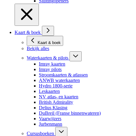
Sluitingopeners
Kaart & boek
Kaart & boek
Bekijk alles
Waterkaarten & pilots
Imray kaarten
Imray pilots
Stroomkaarten & atlassen
ANWB waterkaarten
Hydro 1800-serie
Leskaarten
NV atlas- en kaarten
British Admirality
Delius Klasing
DuBreil (Franse binnenwateren)
Vaarwijzers
Jurbenmann
Cursusboeken