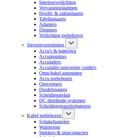
Interieurverlichting
Vervangingslampen
Hoofd- & zaklantaarns
Tafellantaarns
Adapters
Dimmers
Verlichting toebehoren
Stroomvoorziening
Accu's & batterijen
Accumonitors
Acculaders
Acculader-omvormer combi's
Omschakel automaten
Accu toebehoren
Omvormers
Diodebruggen
Scheidingsrelais
DC distributie systemen
Scheidingstransformatoren
Kabel toebehoren
Schakelpanelen
Walstroom
Stekkers & stopcontacten