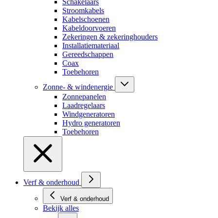
Schakelaars
Stroomkabels
Kabelschoenen
Kabeldoorvoeren
Zekeringen & zekeringhouders
Installatiemateriaal
Gereedschappen
Coax
Toebehoren
Zonne- & windenergie
Zonnepanelen
Laadregelaars
Windgeneratoren
Hydro generatoren
Toebehoren
Verf & onderhoud
Verf & onderhoud
Bekijk alles