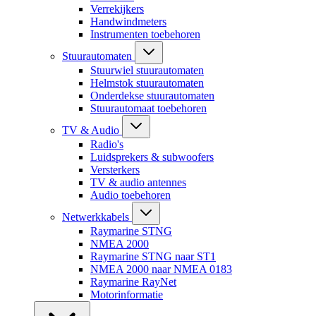
Verrekijkers
Handwindmeters
Instrumenten toebehoren
Stuurautomaten
Stuurwiel stuurautomaten
Helmstok stuurautomaten
Onderdekse stuurautomaten
Stuurautomaat toebehoren
TV & Audio
Radio's
Luidsprekers & subwoofers
Versterkers
TV & audio antennes
Audio toebehoren
Netwerkkabels
Raymarine STNG
NMEA 2000
Raymarine STNG naar ST1
NMEA 2000 naar NMEA 0183
Raymarine RayNet
Motorinformatie