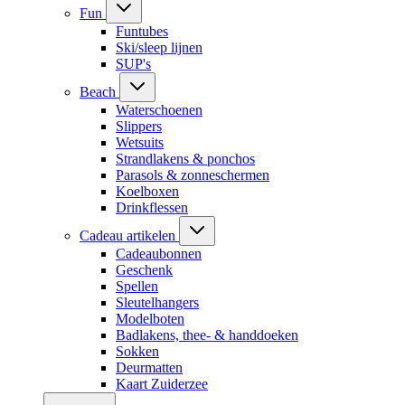
Fun
Funtubes
Ski/sleep lijnen
SUP's
Beach
Waterschoenen
Slippers
Wetsuits
Strandlakens & ponchos
Parasols & zonneschermen
Koelboxen
Drinkflessen
Cadeau artikelen
Cadeaubonnen
Geschenk
Spellen
Sleutelhangers
Modelboten
Badlakens, thee- & handdoeken
Sokken
Deurmatten
Kaart Zuiderzee