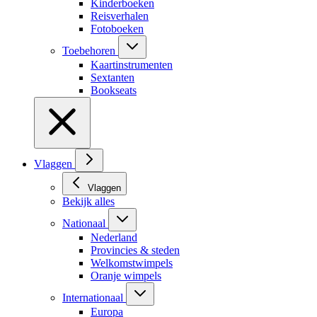
Kinderboeken
Reisverhalen
Fotoboeken
Toebehoren
Kaartinstrumenten
Sextanten
Bookseats
Vlaggen
Vlaggen
Bekijk alles
Nationaal
Nederland
Provincies & steden
Welkomstwimpels
Oranje wimpels
Internationaal
Europa