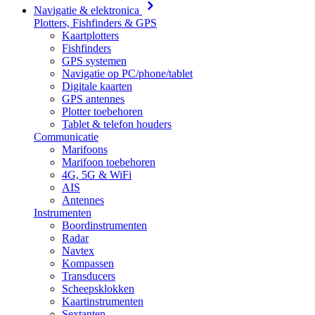
Navigatie & elektronica
Plotters, Fishfinders & GPS
Kaartplotters
Fishfinders
GPS systemen
Navigatie op PC/phone/tablet
Digitale kaarten
GPS antennes
Plotter toebehoren
Tablet & telefon houders
Communicatie
Marifoons
Marifoon toebehoren
4G, 5G & WiFi
AIS
Antennes
Instrumenten
Boordinstrumenten
Radar
Navtex
Kompassen
Transducers
Scheepsklokken
Kaartinstrumenten
Sextanten