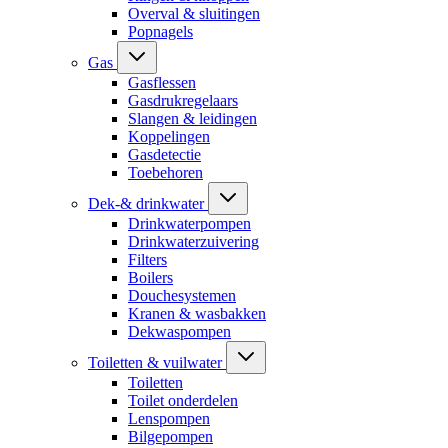
Overval & sluitingen
Popnagels
Gas
Gasflessen
Gasdrukregelaars
Slangen & leidingen
Koppelingen
Gasdetectie
Toebehoren
Dek-& drinkwater
Drinkwaterpompen
Drinkwaterzuivering
Filters
Boilers
Douchesystemen
Kranen & wasbakken
Dekwaspompen
Toiletten & vuilwater
Toiletten
Toilet onderdelen
Lenspompen
Bilgepompen