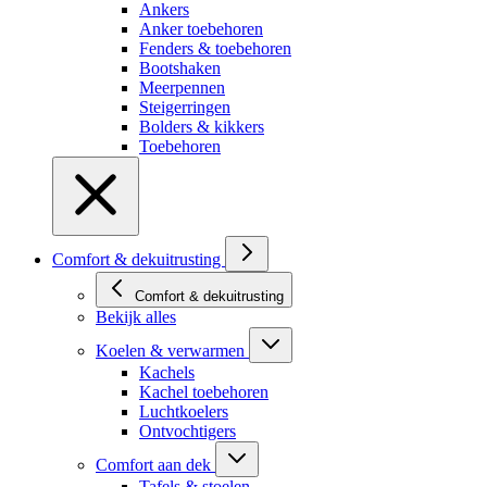
Ankers
Anker toebehoren
Fenders & toebehoren
Bootshaken
Meerpennen
Steigerringen
Bolders & kikkers
Toebehoren
Comfort & dekuitrusting
Comfort & dekuitrusting
Bekijk alles
Koelen & verwarmen
Kachels
Kachel toebehoren
Luchtkoelers
Ontvochtigers
Comfort aan dek
Tafels & stoelen