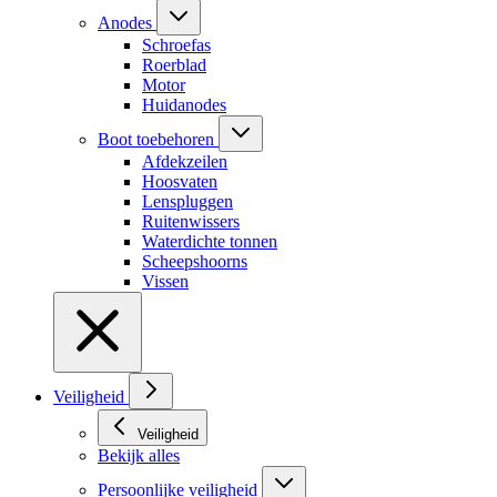
Anodes
Schroefas
Roerblad
Motor
Huidanodes
Boot toebehoren
Afdekzeilen
Hoosvaten
Lenspluggen
Ruitenwissers
Waterdichte tonnen
Scheepshoorns
Vissen
Veiligheid
Veiligheid
Bekijk alles
Persoonlijke veiligheid