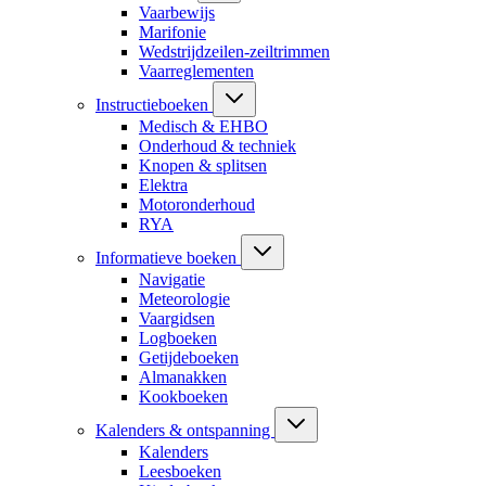
Vaarbewijs
Marifonie
Wedstrijdzeilen-zeiltrimmen
Vaarreglementen
Instructieboeken
Medisch & EHBO
Onderhoud & techniek
Knopen & splitsen
Elektra
Motoronderhoud
RYA
Informatieve boeken
Navigatie
Meteorologie
Vaargidsen
Logboeken
Getijdeboeken
Almanakken
Kookboeken
Kalenders & ontspanning
Kalenders
Leesboeken