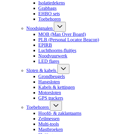
Isolatiedekens
Grabbags
EHBO sets
Toebehoren
Noodsignalen
MOB (Man Over Board)
PLB (Personal Locator Beacon)
EPIRB
Luchthoorns-fluitjes
Noodvuurwerk
LED flares
Sloten & kabels
Grondbeugels
Hangsloten
Kabels & kettingen
Motorsloten
GPS trackers
Toebehoren
Hoofd- & zaklantaarns
Zeilmessen
Multi-tools
Mastbroeken