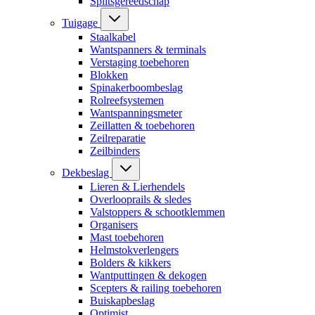
Splitsgereedschap
Tuigage
Staalkabel
Wantspanners & terminals
Verstaging toebehoren
Blokken
Spinakerboombeslag
Rolreefsystemen
Wantspanningsmeter
Zeillatten & toebehoren
Zeilreparatie
Zeilbinders
Dekbeslag
Lieren & Lierhendels
Overlooprails & sledes
Valstoppers & schootklemmen
Organisers
Mast toebehoren
Helmstokverlengers
Bolders & kikkers
Wantputtingen & dekogen
Scepters & railing toebehoren
Buiskapbeslag
Optimist