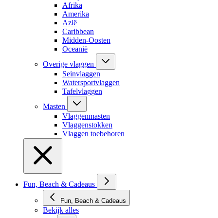
Afrika
Amerika
Azië
Caribbean
Midden-Oosten
Oceanië
Overige vlaggen
Seinvlaggen
Watersportvlaggen
Tafelvlaggen
Masten
Vlaggenmasten
Vlaggenstokken
Vlaggen toebehoren
Fun, Beach & Cadeaus
Fun, Beach & Cadeaus
Bekijk alles