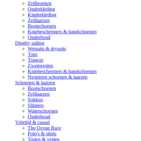
Zeilbroeken
Onderkleding
Kinderkleding
Zeillaarzen
Bootschoenen
Kniebeschermers & handschoenen
Onderhoud
Dinghy sailing
Wetsuits & drysuits
Tops
Trapeze
Zwemvesten
Kniebeschermers & handschoenen
Neopreen schoenen & laarzen
Schoenen & laarzen
Bootschoenen
Zeillaarzen
Sokken
Slippers
Waterschoenen
Onderhoud
Vrijetijd & casual
The Ocean Race
Polo's & shirts
Truien & vesten