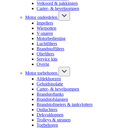
Vetkoord & pakkingen
Carter- & hevelpompen
Motor onderdelen
Impellers
Wierpotten
V-snaren
Motorbediening
Luchtfilters
Brandstoffilters
Oliefilters
Service kits
Overig
Motor toebehoren
Afdekhoezen
Geluidsisolatie
Carter- & hevelpompen
Brandstoftanks
Brandstofslangen
Brandstofmeters & tankvlotters
Ontluchters
Dekvuldoppen
Trolleys & steunen
Toebehoren