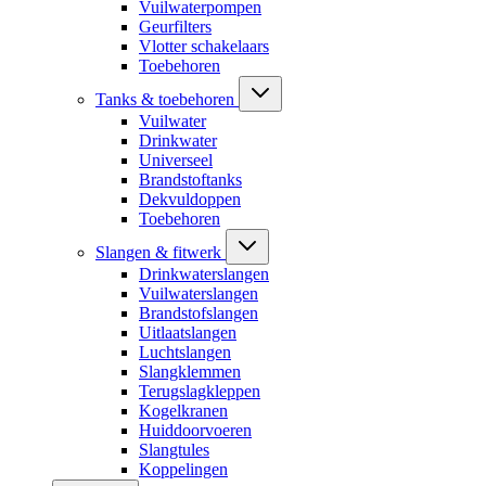
Vuilwaterpompen
Geurfilters
Vlotter schakelaars
Toebehoren
Tanks & toebehoren
Vuilwater
Drinkwater
Universeel
Brandstoftanks
Dekvuldoppen
Toebehoren
Slangen & fitwerk
Drinkwaterslangen
Vuilwaterslangen
Brandstofslangen
Uitlaatslangen
Luchtslangen
Slangklemmen
Terugslagkleppen
Kogelkranen
Huiddoorvoeren
Slangtules
Koppelingen