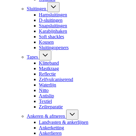
Sluitingen
Harpsluitingen
D-sluitingen
Snapsluitingen
Karabijnhaken
Soft shackles
Kousen
Sluitingopeners
Tapes
Klitteband
Mastkraag
Reflectie
Zelfvulcaniserend
Waterlijn
Nitto
Antislip
Textiel
Zeilreparatie
Ankeren & afmeren
Landvasten & ankerlijnen
Ankerketting
Ankerlieren