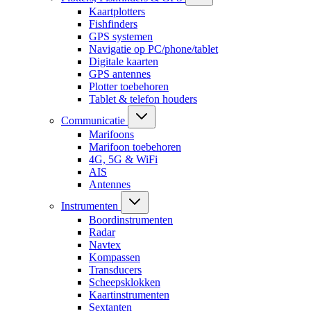
Kaartplotters
Fishfinders
GPS systemen
Navigatie op PC/phone/tablet
Digitale kaarten
GPS antennes
Plotter toebehoren
Tablet & telefon houders
Communicatie
Marifoons
Marifoon toebehoren
4G, 5G & WiFi
AIS
Antennes
Instrumenten
Boordinstrumenten
Radar
Navtex
Kompassen
Transducers
Scheepsklokken
Kaartinstrumenten
Sextanten