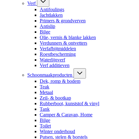
Verf
Antifoulings
Jachtlakken
Primers & grondverven
Antislip
Bilge
Olie, vernis & blanke lakken
Verdunners & ontvetters
Verfafbijtmiddelen
Roestbescherming
Waterlijnverf
Verf additieven
Schoonmaakproducten
Dek, romp & bodem
Teak
Metaal
Zeil- & bootkap
Rubberboot, kunststof & vinyl
Tank
Camper & Caravan, Home
Bilge
Toilet
Winter onderhoud
Putsen, stelen & borstels