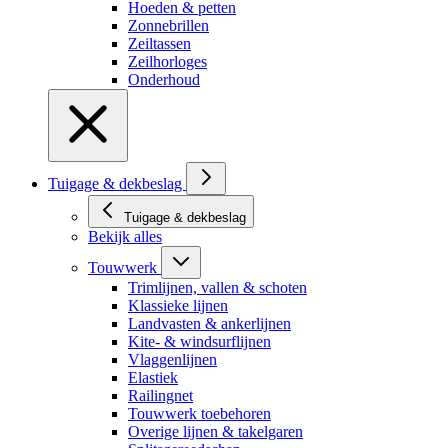
Hoeden & petten
Zonnebrillen
Zeiltassen
Zeilhorloges
Onderhoud
Tuigage & dekbeslag
Tuigage & dekbeslag
Bekijk alles
Touwwerk
Trimlijnen, vallen & schoten
Klassieke lijnen
Landvasten & ankerlijnen
Kite- & windsurflijnen
Vlaggenlijnen
Elastiek
Railingnet
Touwwerk toebehoren
Overige lijnen & takelgaren