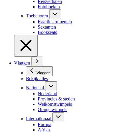
Reisverhalen
Fotoboeken
Toebehoren
Kaartinstrumenten
Sextanten
Bookseats
Vlaggen
Vlaggen
Bekijk alles
Nationaal
Nederland
Provincies & steden
Welkomstwimpels
Oranje wimpels
Internationaal
Europa
Afrika