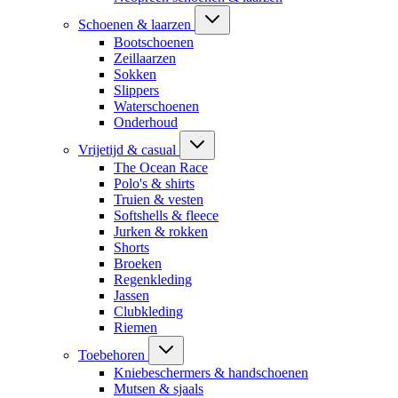
Schoenen & laarzen
Bootschoenen
Zeillaarzen
Sokken
Slippers
Waterschoenen
Onderhoud
Vrijetijd & casual
The Ocean Race
Polo's & shirts
Truien & vesten
Softshells & fleece
Jurken & rokken
Shorts
Broeken
Regenkleding
Jassen
Clubkleding
Riemen
Toebehoren
Kniebeschermers & handschoenen
Mutsen & sjaals