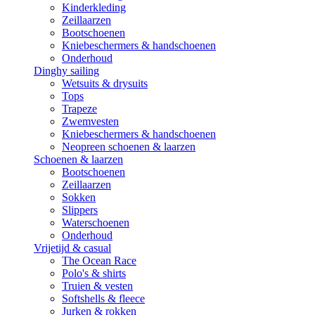
Kinderkleding
Zeillaarzen
Bootschoenen
Kniebeschermers & handschoenen
Onderhoud
Dinghy sailing
Wetsuits & drysuits
Tops
Trapeze
Zwemvesten
Kniebeschermers & handschoenen
Neopreen schoenen & laarzen
Schoenen & laarzen
Bootschoenen
Zeillaarzen
Sokken
Slippers
Waterschoenen
Onderhoud
Vrijetijd & casual
The Ocean Race
Polo's & shirts
Truien & vesten
Softshells & fleece
Jurken & rokken