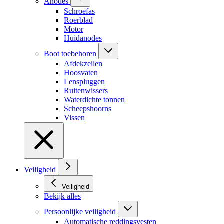
Anodes
Schroefas
Roerblad
Motor
Huidanodes
Boot toebehoren
Afdekzeilen
Hoosvaten
Lenspluggen
Ruitenwissers
Waterdichte tonnen
Scheepshoorns
Vissen
Veiligheid
Veiligheid
Bekijk alles
Persoonlijke veiligheid
Automatische reddingsvesten