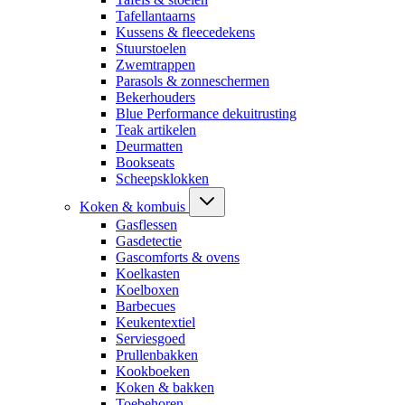
Tafellantaarns
Kussens & fleecedekens
Stuurstoelen
Zwemtrappen
Parasols & zonneschermen
Bekerhouders
Blue Performance dekuitrusting
Teak artikelen
Deurmatten
Bookseats
Scheepsklokken
Koken & kombuis
Gasflessen
Gasdetectie
Gascomforts & ovens
Koelkasten
Koelboxen
Barbecues
Keukentextiel
Serviesgoed
Prullenbakken
Kookboeken
Koken & bakken
Toebehoren