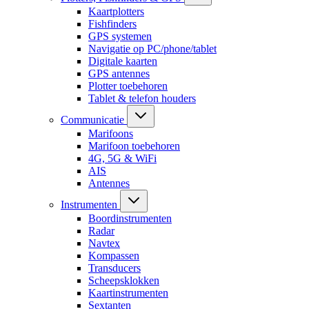
Kaartplotters
Fishfinders
GPS systemen
Navigatie op PC/phone/tablet
Digitale kaarten
GPS antennes
Plotter toebehoren
Tablet & telefon houders
Communicatie
Marifoons
Marifoon toebehoren
4G, 5G & WiFi
AIS
Antennes
Instrumenten
Boordinstrumenten
Radar
Navtex
Kompassen
Transducers
Scheepsklokken
Kaartinstrumenten
Sextanten