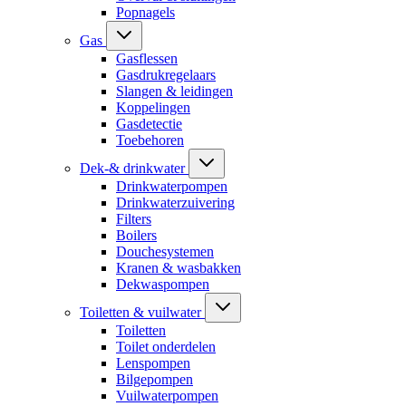
Popnagels
Gas
Gasflessen
Gasdrukregelaars
Slangen & leidingen
Koppelingen
Gasdetectie
Toebehoren
Dek-& drinkwater
Drinkwaterpompen
Drinkwaterzuivering
Filters
Boilers
Douchesystemen
Kranen & wasbakken
Dekwaspompen
Toiletten & vuilwater
Toiletten
Toilet onderdelen
Lenspompen
Bilgepompen
Vuilwaterpompen