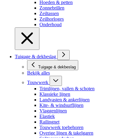
Hoeden & petten
Zonnebrillen
Zeiltassen
Zeilhorloges
Onderhoud
Tuigage & dekbeslag
Tuigage & dekbeslag
Bekijk alles
Touwwerk
Trimlijnen, vallen & schoten
Klassieke lijnen
Landvasten & ankerlijnen
Kite- & windsurflijnen
Vlaggenlijnen
Elastiek
Railingnet
Touwwerk toebehoren
Overige lijnen & takelgaren