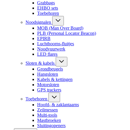
Grabbags
EHBO sets
Toebehoren
Noodsignalen
MOB (Man Over Board)
PLB (Personal Locator Beacon)
EPIRB
Luchthoorns-fluitjes
Noodvuurwerk
LED flares
Sloten & kabels
Grondbeugels
Hangsloten
Kabels & kettingen
Motorsloten
GPS trackers
Toebehoren
Hoofd- & zaklantaarns
Zeilmessen
Multi-tools
Mastbroeken
Sluitingopeners