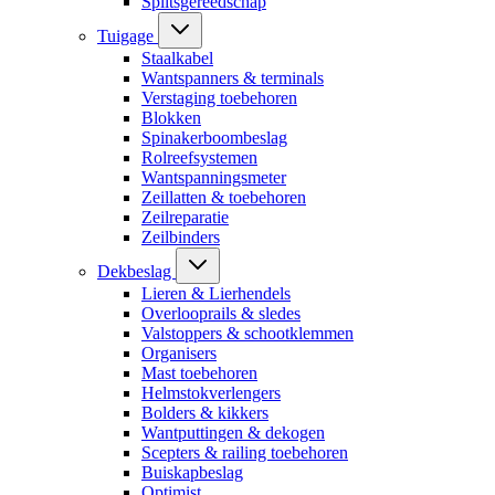
Splitsgereedschap
Tuigage
Staalkabel
Wantspanners & terminals
Verstaging toebehoren
Blokken
Spinakerboombeslag
Rolreefsystemen
Wantspanningsmeter
Zeillatten & toebehoren
Zeilreparatie
Zeilbinders
Dekbeslag
Lieren & Lierhendels
Overlooprails & sledes
Valstoppers & schootklemmen
Organisers
Mast toebehoren
Helmstokverlengers
Bolders & kikkers
Wantputtingen & dekogen
Scepters & railing toebehoren
Buiskapbeslag
Optimist