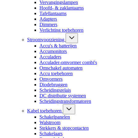
Vervangingslampen
Hoofd- & zaklantaarns
Tafellantaarns
Adapters
Dimmers
Verlichting toebehoren
Stroomvoorziening
Accu's & batterijen
Accumonitors
Acculaders
Acculader-omvormer combi's
Omschakel automaten
Accu toebehoren
Omvormers
Diodebruggen
Scheidingsrelais
DC distributie systemen
Scheidingstransformatoren
Kabel toebehoren
Schakelpanelen
Walstroom
Stekkers & stopcontacten
Schakelaars