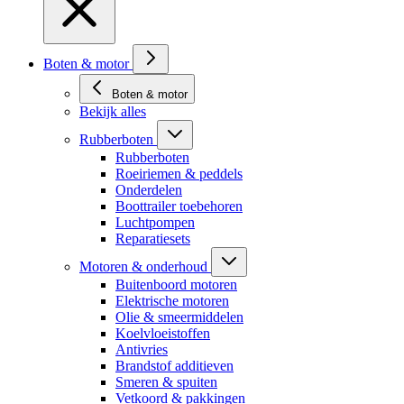
Boten & motor
Boten & motor
Bekijk alles
Rubberboten
Rubberboten
Roeiriemen & peddels
Onderdelen
Boottrailer toebehoren
Luchtpompen
Reparatiesets
Motoren & onderhoud
Buitenboord motoren
Elektrische motoren
Olie & smeermiddelen
Koelvloeistoffen
Antivries
Brandstof additieven
Smeren & spuiten
Vetkoord & pakkingen