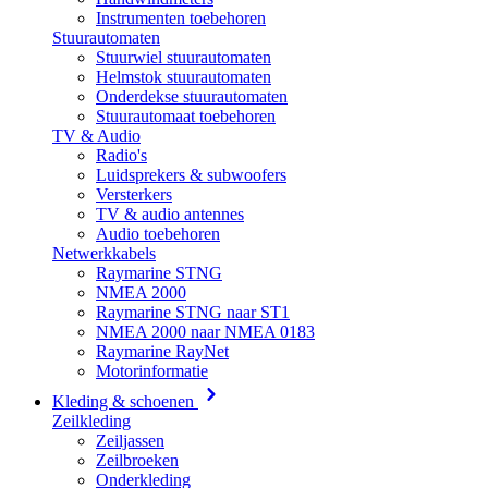
Instrumenten toebehoren
Stuurautomaten
Stuurwiel stuurautomaten
Helmstok stuurautomaten
Onderdekse stuurautomaten
Stuurautomaat toebehoren
TV & Audio
Radio's
Luidsprekers & subwoofers
Versterkers
TV & audio antennes
Audio toebehoren
Netwerkkabels
Raymarine STNG
NMEA 2000
Raymarine STNG naar ST1
NMEA 2000 naar NMEA 0183
Raymarine RayNet
Motorinformatie
Kleding & schoenen
Zeilkleding
Zeiljassen
Zeilbroeken
Onderkleding