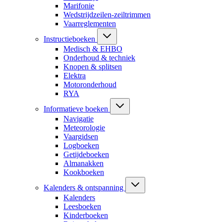
Marifonie
Wedstrijdzeilen-zeiltrimmen
Vaarreglementen
Instructieboeken
Medisch & EHBO
Onderhoud & techniek
Knopen & splitsen
Elektra
Motoronderhoud
RYA
Informatieve boeken
Navigatie
Meteorologie
Vaargidsen
Logboeken
Getijdeboeken
Almanakken
Kookboeken
Kalenders & ontspanning
Kalenders
Leesboeken
Kinderboeken