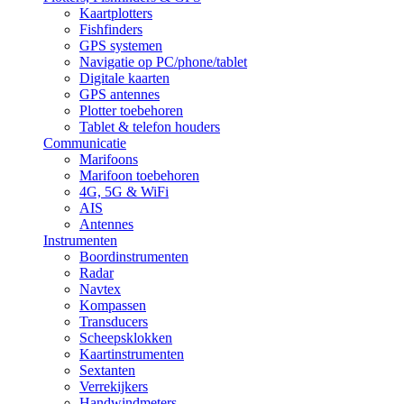
Kaartplotters
Fishfinders
GPS systemen
Navigatie op PC/phone/tablet
Digitale kaarten
GPS antennes
Plotter toebehoren
Tablet & telefon houders
Communicatie
Marifoons
Marifoon toebehoren
4G, 5G & WiFi
AIS
Antennes
Instrumenten
Boordinstrumenten
Radar
Navtex
Kompassen
Transducers
Scheepsklokken
Kaartinstrumenten
Sextanten
Verrekijkers
Handwindmeters