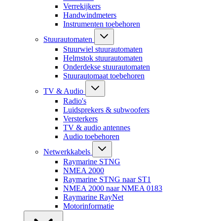
Verrekijkers
Handwindmeters
Instrumenten toebehoren
Stuurautomaten
Stuurwiel stuurautomaten
Helmstok stuurautomaten
Onderdekse stuurautomaten
Stuurautomaat toebehoren
TV & Audio
Radio's
Luidsprekers & subwoofers
Versterkers
TV & audio antennes
Audio toebehoren
Netwerkkabels
Raymarine STNG
NMEA 2000
Raymarine STNG naar ST1
NMEA 2000 naar NMEA 0183
Raymarine RayNet
Motorinformatie