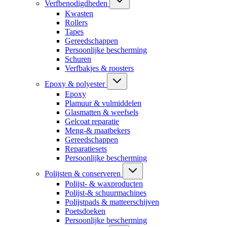
Verfbenodigdheden
Kwasten
Rollers
Tapes
Gereedschappen
Persoonlijke bescherming
Schuren
Verfbakjes & roosters
Epoxy & polyester
Epoxy
Plamuur & vulmiddelen
Glasmatten & weefsels
Gelcoat reparatie
Meng-& maatbekers
Gereedschappen
Reparatiesets
Persoonlijke bescherming
Polijsten & conserveren
Polijst- & waxproducten
Polijst-& schuurmachines
Polijstpads & matteerschijven
Poetsdoeken
Persoonlijke bescherming