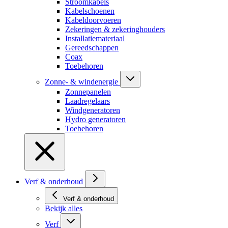
Stroomkabels
Kabelschoenen
Kabeldoorvoeren
Zekeringen & zekeringhouders
Installatiemateriaal
Gereedschappen
Coax
Toebehoren
Zonne- & windenergie
Zonnepanelen
Laadregelaars
Windgeneratoren
Hydro generatoren
Toebehoren
Verf & onderhoud
Verf & onderhoud
Bekijk alles
Verf