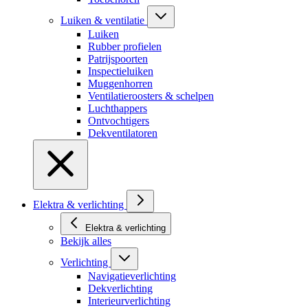
Luiken & ventilatie
Luiken
Rubber profielen
Patrijspoorten
Inspectieluiken
Muggenhorren
Ventilatieroosters & schelpen
Luchthappers
Ontvochtigers
Dekventilatoren
Elektra & verlichting
Elektra & verlichting
Bekijk alles
Verlichting
Navigatieverlichting
Dekverlichting
Interieurverlichting