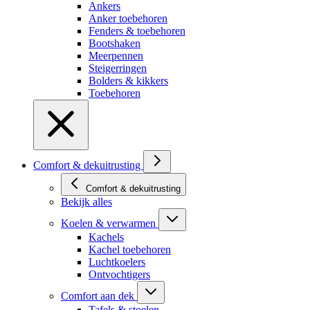
Ankers
Anker toebehoren
Fenders & toebehoren
Bootshaken
Meerpennen
Steigerringen
Bolders & kikkers
Toebehoren
Comfort & dekuitrusting
Comfort & dekuitrusting
Bekijk alles
Koelen & verwarmen
Kachels
Kachel toebehoren
Luchtkoelers
Ontvochtigers
Comfort aan dek
Tafels & stoelen