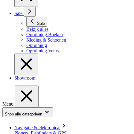
Sale
Sale
Bekijk alles
Opruiming Boeken
Kleding & Schoenen
Opruiming
Opruiming Vetus
Showroom
Menu
Shop alle categorieën
Navigatie & elektronica
Plotters, Fishfinders & GPS