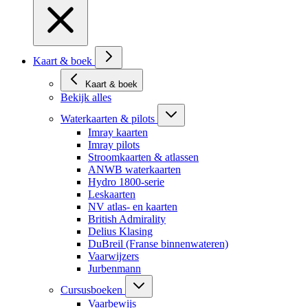
Kaart & boek
Kaart & boek
Bekijk alles
Waterkaarten & pilots
Imray kaarten
Imray pilots
Stroomkaarten & atlassen
ANWB waterkaarten
Hydro 1800-serie
Leskaarten
NV atlas- en kaarten
British Admirality
Delius Klasing
DuBreil (Franse binnenwateren)
Vaarwijzers
Jurbenmann
Cursusboeken
Vaarbewijs