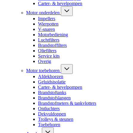
Carter- & hevelpompen
Motor onderdelen
Impellers
Wierpotten
V-snaren
Motorbediening
Luchtfilters
Brandstoffilters
Oliefilters
Service kits
Overig
Motor toebehoren
Afdekhoezen
Geluidsisolatie
Carter- & hevelpompen
Brandstoftanks
Brandstofslangen
Brandstofmeters & tankvlotters
Ontluchters
Dekvuldoppen
Trolleys & steunen
Toebehoren