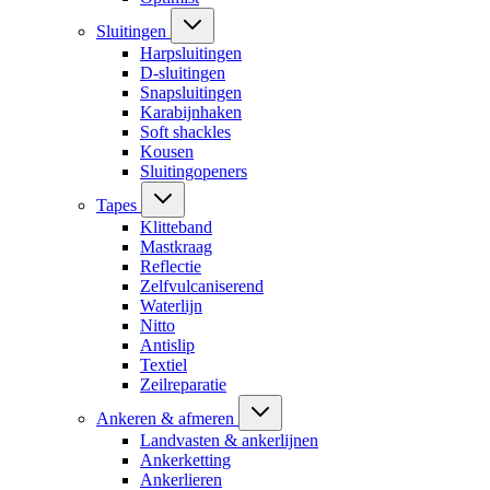
Sluitingen
Harpsluitingen
D-sluitingen
Snapsluitingen
Karabijnhaken
Soft shackles
Kousen
Sluitingopeners
Tapes
Klitteband
Mastkraag
Reflectie
Zelfvulcaniserend
Waterlijn
Nitto
Antislip
Textiel
Zeilreparatie
Ankeren & afmeren
Landvasten & ankerlijnen
Ankerketting
Ankerlieren