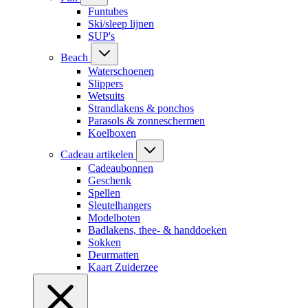
Funtubes
Ski/sleep lijnen
SUP's
Beach
Waterschoenen
Slippers
Wetsuits
Strandlakens & ponchos
Parasols & zonneschermen
Koelboxen
Cadeau artikelen
Cadeaubonnen
Geschenk
Spellen
Sleutelhangers
Modelboten
Badlakens, thee- & handdoeken
Sokken
Deurmatten
Kaart Zuiderzee