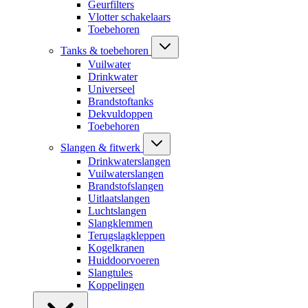
Geurfilters
Vlotter schakelaars
Toebehoren
Tanks & toebehoren
Vuilwater
Drinkwater
Universeel
Brandstoftanks
Dekvuldoppen
Toebehoren
Slangen & fitwerk
Drinkwaterslangen
Vuilwaterslangen
Brandstofslangen
Uitlaatslangen
Luchtslangen
Slangklemmen
Terugslagkleppen
Kogelkranen
Huiddoorvoeren
Slangtules
Koppelingen