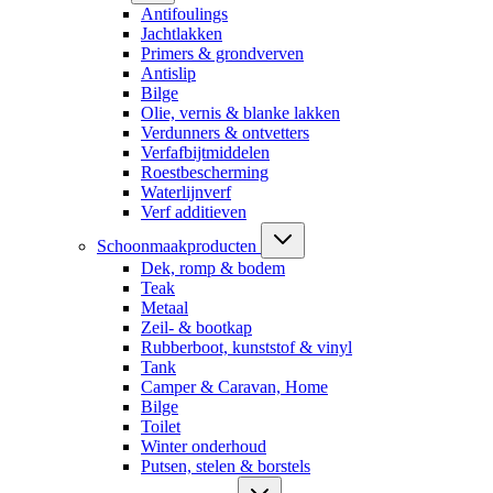
Antifoulings
Jachtlakken
Primers & grondverven
Antislip
Bilge
Olie, vernis & blanke lakken
Verdunners & ontvetters
Verfafbijtmiddelen
Roestbescherming
Waterlijnverf
Verf additieven
Schoonmaakproducten
Dek, romp & bodem
Teak
Metaal
Zeil- & bootkap
Rubberboot, kunststof & vinyl
Tank
Camper & Caravan, Home
Bilge
Toilet
Winter onderhoud
Putsen, stelen & borstels