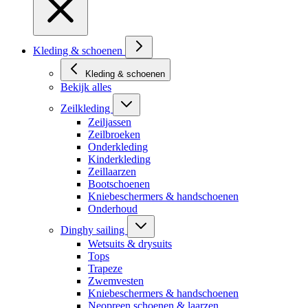
Kleding & schoenen
Kleding & schoenen
Bekijk alles
Zeilkleding
Zeiljassen
Zeilbroeken
Onderkleding
Kinderkleding
Zeillaarzen
Bootschoenen
Kniebeschermers & handschoenen
Onderhoud
Dinghy sailing
Wetsuits & drysuits
Tops
Trapeze
Zwemvesten
Kniebeschermers & handschoenen
Neopreen schoenen & laarzen