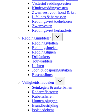
Vastestof reddingsvesten
Kinder-reddingsvesten
Zwemvest voor hond & kat
Lifelines & harnassen
Reddingsvest toebehoren
Zwemvesten
Reddingsvest herlaadsets
Reddingsmiddelen
Reddingsvlotten
Reddingsboeien
Reddingslijnen
Drijfankers
Touwladders
Lichten
Joon & opsporingsstaken
Rescueslings
Veiligheidsmiddelen
Seinkegels & ankerballen
Radarreflectoren
Kabelscharen
Houten pluggen
Brandbestrijding
Isolatiedekens