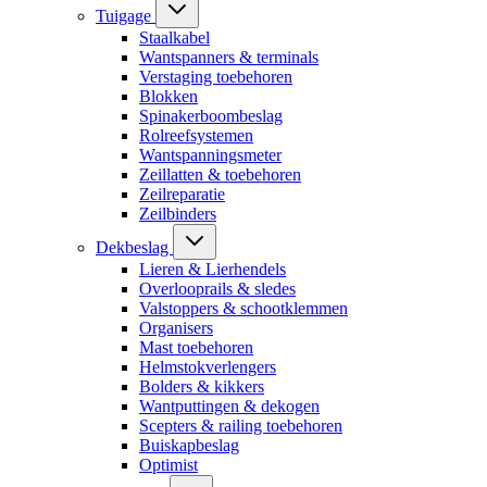
Tuigage
Staalkabel
Wantspanners & terminals
Verstaging toebehoren
Blokken
Spinakerboombeslag
Rolreefsystemen
Wantspanningsmeter
Zeillatten & toebehoren
Zeilreparatie
Zeilbinders
Dekbeslag
Lieren & Lierhendels
Overlooprails & sledes
Valstoppers & schootklemmen
Organisers
Mast toebehoren
Helmstokverlengers
Bolders & kikkers
Wantputtingen & dekogen
Scepters & railing toebehoren
Buiskapbeslag
Optimist