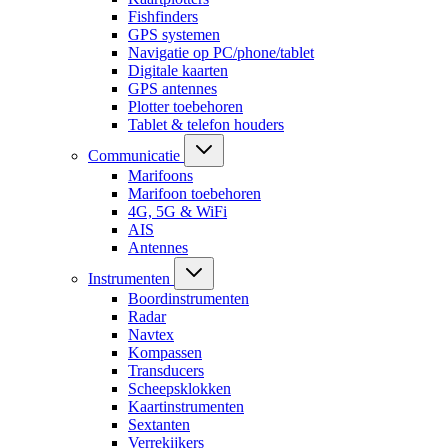
Fishfinders
GPS systemen
Navigatie op PC/phone/tablet
Digitale kaarten
GPS antennes
Plotter toebehoren
Tablet & telefon houders
Communicatie
Marifoons
Marifoon toebehoren
4G, 5G & WiFi
AIS
Antennes
Instrumenten
Boordinstrumenten
Radar
Navtex
Kompassen
Transducers
Scheepsklokken
Kaartinstrumenten
Sextanten
Verrekijkers