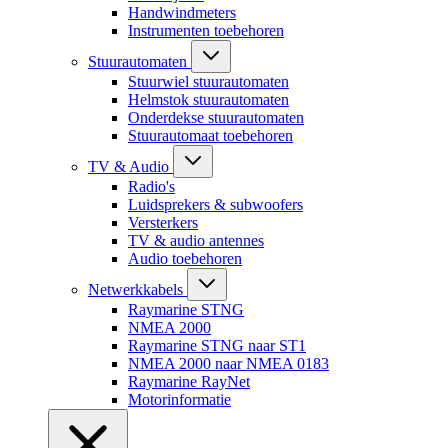
Handwindmeters
Instrumenten toebehoren
Stuurautomaten
Stuurwiel stuurautomaten
Helmstok stuurautomaten
Onderdekse stuurautomaten
Stuurautomaat toebehoren
TV & Audio
Radio's
Luidsprekers & subwoofers
Versterkers
TV & audio antennes
Audio toebehoren
Netwerkkabels
Raymarine STNG
NMEA 2000
Raymarine STNG naar ST1
NMEA 2000 naar NMEA 0183
Raymarine RayNet
Motorinformatie