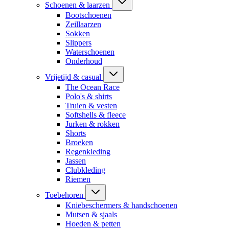
Schoenen & laarzen
Bootschoenen
Zeillaarzen
Sokken
Slippers
Waterschoenen
Onderhoud
Vrijetijd & casual
The Ocean Race
Polo's & shirts
Truien & vesten
Softshells & fleece
Jurken & rokken
Shorts
Broeken
Regenkleding
Jassen
Clubkleding
Riemen
Toebehoren
Kniebeschermers & handschoenen
Mutsen & sjaals
Hoeden & petten