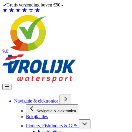
Ga naar de inhoud
Gratis verzending boven €50,-
9,0
Navigatie & elektronica
Navigatie & elektronica
Bekijk alles
Plotters, Fishfinders & GPS
Kaartplotters