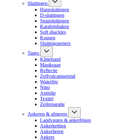
Sluitingen
Harpsluitingen
D-sluitingen
Snapsluitingen
Karabijnhaken
Soft shackles
Kousen
Sluitingopeners
Tapes
Klitteband
Mastkraag
Reflectie
Zelfvulcaniserend
Waterlijn
Nitto
Antislip
Textiel
Zeilreparatie
Ankeren & afmeren
Landvasten & ankerlijnen
Ankerketting
Ankerlieren
Ankers