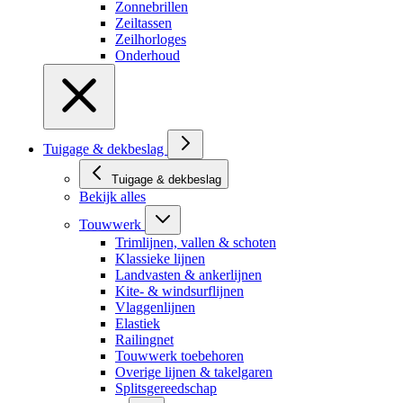
Zonnebrillen
Zeiltassen
Zeilhorloges
Onderhoud
Tuigage & dekbeslag
Tuigage & dekbeslag
Bekijk alles
Touwwerk
Trimlijnen, vallen & schoten
Klassieke lijnen
Landvasten & ankerlijnen
Kite- & windsurflijnen
Vlaggenlijnen
Elastiek
Railingnet
Touwwerk toebehoren
Overige lijnen & takelgaren
Splitsgereedschap