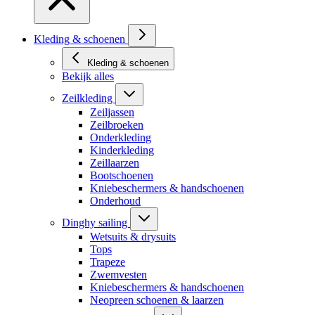
Kleding & schoenen
Kleding & schoenen
Bekijk alles
Zeilkleding
Zeiljassen
Zeilbroeken
Onderkleding
Kinderkleding
Zeillaarzen
Bootschoenen
Kniebeschermers & handschoenen
Onderhoud
Dinghy sailing
Wetsuits & drysuits
Tops
Trapeze
Zwemvesten
Kniebeschermers & handschoenen
Neopreen schoenen & laarzen