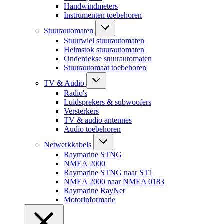
Handwindmeters
Instrumenten toebehoren
Stuurautomaten
Stuurwiel stuurautomaten
Helmstok stuurautomaten
Onderdekse stuurautomaten
Stuurautomaat toebehoren
TV & Audio
Radio's
Luidsprekers & subwoofers
Versterkers
TV & audio antennes
Audio toebehoren
Netwerkkabels
Raymarine STNG
NMEA 2000
Raymarine STNG naar ST1
NMEA 2000 naar NMEA 0183
Raymarine RayNet
Motorinformatie