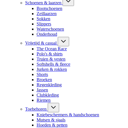
Schoenen & laarzen
Bootschoenen
Zeillaarzen
Sokken
Slippers
Waterschoenen
Onderhoud
Vrijetijd & casual
The Ocean Race
Polo's & shirts
Truien & vesten
Softshells & fleece
Jurken & rokken
Shorts
Broeken
Regenkleding
Jassen
Clubkleding
Riemen
Toebehoren
Kniebeschermers & handschoenen
Mutsen & sjaals
Hoeden & petten