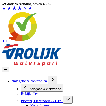
Ga naar de inhoud
Gratis verzending boven €50,-
9,0
Navigatie & elektronica
Navigatie & elektronica
Bekijk alles
Plotters, Fishfinders & GPS
Kaartplotters