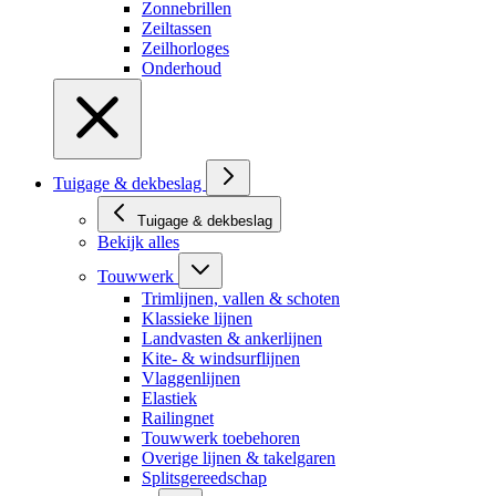
Zonnebrillen
Zeiltassen
Zeilhorloges
Onderhoud
Tuigage & dekbeslag
Tuigage & dekbeslag
Bekijk alles
Touwwerk
Trimlijnen, vallen & schoten
Klassieke lijnen
Landvasten & ankerlijnen
Kite- & windsurflijnen
Vlaggenlijnen
Elastiek
Railingnet
Touwwerk toebehoren
Overige lijnen & takelgaren
Splitsgereedschap