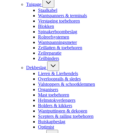
Tuigage
Staalkabel
Wantspanners & terminals
Verstaging toebehoren
Blokken
Spinakerboombeslag
Rolreefsystemen
Wantspanningsmeter
Zeillatten & toebehoren
Zeilreparatie
Zeilbinders
Dekbeslag
Lieren & Lierhendels
Overlooprails & sledes
Valstoppers & schootklemmen
Organisers
Mast toebehoren
Helmstokverlengers
Bolders & kikkers
Wantputtingen & dekogen
Scepters & railing toebehoren
Buiskapbeslag
Optimist