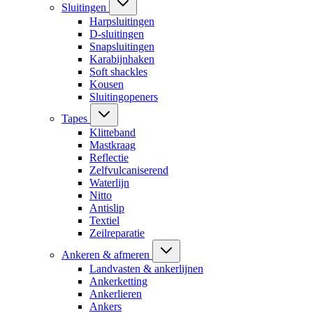
Sluitingen
Harpsluitingen
D-sluitingen
Snapsluitingen
Karabijnhaken
Soft shackles
Kousen
Sluitingopeners
Tapes
Klitteband
Mastkraag
Reflectie
Zelfvulcaniserend
Waterlijn
Nitto
Antislip
Textiel
Zeilreparatie
Ankeren & afmeren
Landvasten & ankerlijnen
Ankerketting
Ankerlieren
Ankers