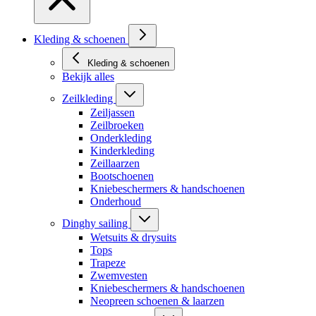
Kleding & schoenen
Kleding & schoenen
Bekijk alles
Zeilkleding
Zeiljassen
Zeilbroeken
Onderkleding
Kinderkleding
Zeillaarzen
Bootschoenen
Kniebeschermers & handschoenen
Onderhoud
Dinghy sailing
Wetsuits & drysuits
Tops
Trapeze
Zwemvesten
Kniebeschermers & handschoenen
Neopreen schoenen & laarzen