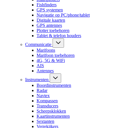
Fishfinders
GPS systemen
Navigatie op PC/phone/tablet
Digitale kaarten
GPS antennes
Plotter toebehoren
Tablet & telefon houders
Communicatie
Marifoons
Marifoon toebehoren
4G, 5G & WiFi
AIS
Antennes
Instrumenten
Boordinstrumenten
Radar
Navtex
Kompassen
Transducers
Scheepsklokken
Kaartinstrumenten
Sextanten
Verrekijkers