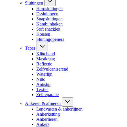
Sluitingen
Harpsluitingen
D-sluitingen
Snapsluitingen
Karabijnhaken
Soft shackles
Kousen
Sluitingopeners
Tapes
Klitteband
Mastkraag
Reflectie
Zelfvulcaniserend
Waterlijn
Nitto
Antislip
Textiel
Zeilreparatie
Ankeren & afmeren
Landvasten & ankerlijnen
Ankerketting
Ankerlieren
Ankers