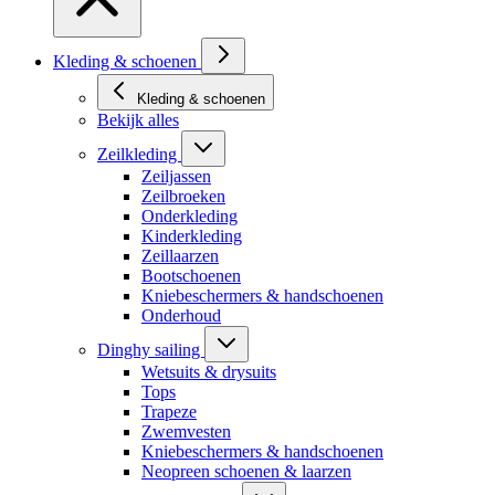
Kleding & schoenen
Kleding & schoenen
Bekijk alles
Zeilkleding
Zeiljassen
Zeilbroeken
Onderkleding
Kinderkleding
Zeillaarzen
Bootschoenen
Kniebeschermers & handschoenen
Onderhoud
Dinghy sailing
Wetsuits & drysuits
Tops
Trapeze
Zwemvesten
Kniebeschermers & handschoenen
Neopreen schoenen & laarzen