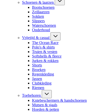
Schoenen & laarzen
Bootschoenen
Zeillaarzen
Sokken
Slippers
Waterschoenen
Onderhoud
Vrijetijd & casual
The Ocean Race
Polo's & shirts
Truien & vesten
Softshells & fleece
Jurken & rokken
Shorts
Broeken
Regenkleding
Jassen
Clubkleding
Riemen
Toebehoren
Kniebeschermers & handschoenen
Mutsen & sjaals
Hoeden & petten