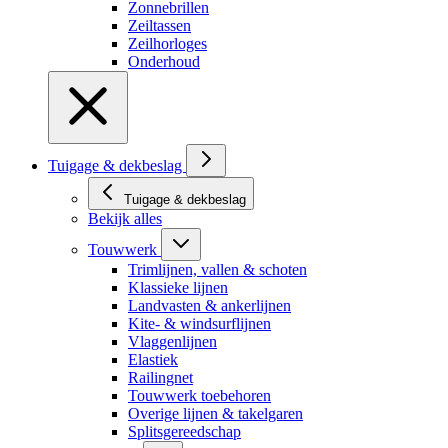
Zonnebrillen
Zeiltassen
Zeilhorloges
Onderhoud
Tuigage & dekbeslag
Tuigage & dekbeslag
Bekijk alles
Touwwerk
Trimlijnen, vallen & schoten
Klassieke lijnen
Landvasten & ankerlijnen
Kite- & windsurflijnen
Vlaggenlijnen
Elastiek
Railingnet
Touwwerk toebehoren
Overige lijnen & takelgaren
Splitsgereedschap