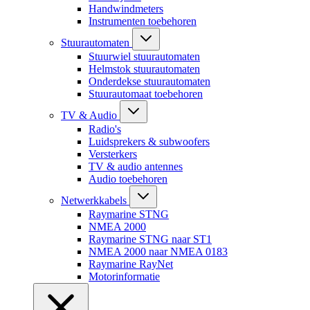
Handwindmeters
Instrumenten toebehoren
Stuurautomaten
Stuurwiel stuurautomaten
Helmstok stuurautomaten
Onderdekse stuurautomaten
Stuurautomaat toebehoren
TV & Audio
Radio's
Luidsprekers & subwoofers
Versterkers
TV & audio antennes
Audio toebehoren
Netwerkkabels
Raymarine STNG
NMEA 2000
Raymarine STNG naar ST1
NMEA 2000 naar NMEA 0183
Raymarine RayNet
Motorinformatie