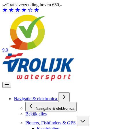
Ga naar de inhoud
Gratis verzending boven €50,-
9,0
Navigatie & elektronica
Navigatie & elektronica
Bekijk alles
Plotters, Fishfinders & GPS
Kaartplotters