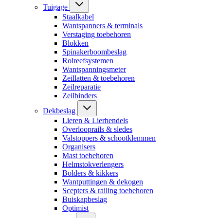
Tuigage
Staalkabel
Wantspanners & terminals
Verstaging toebehoren
Blokken
Spinakerboombeslag
Rolreefsystemen
Wantspanningsmeter
Zeillatten & toebehoren
Zeilreparatie
Zeilbinders
Dekbeslag
Lieren & Lierhendels
Overlooprails & sledes
Valstoppers & schootklemmen
Organisers
Mast toebehoren
Helmstokverlengers
Bolders & kikkers
Wantputtingen & dekogen
Scepters & railing toebehoren
Buiskapbeslag
Optimist