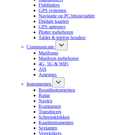
Fishfinders
GPS systemen
Navigatie op PC/phone/tablet
Digitale kaarten
GPS antennes
Plotter toebehoren
Tablet & telefon houders
Communicatie
Marifoons
Marifoon toebehoren
4G, 5G & WiFi
AIS
Antennes
Instrumenten
Boordinstrumenten
Radar
Navtex
Kompassen
Transducers
Scheepsklokken
Kaartinstrumenten
Sextanten
Verrekijkers