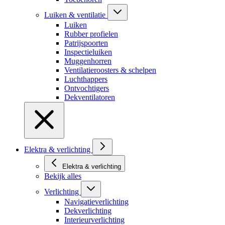
Luiken & ventilatie
Luiken
Rubber profielen
Patrijspoorten
Inspectieluiken
Muggenhorren
Ventilatieroosters & schelpen
Luchthappers
Ontvochtigers
Dekventilatoren
Elektra & verlichting
Elektra & verlichting
Bekijk alles
Verlichting
Navigatieverlichting
Dekverlichting
Interieurverlichting