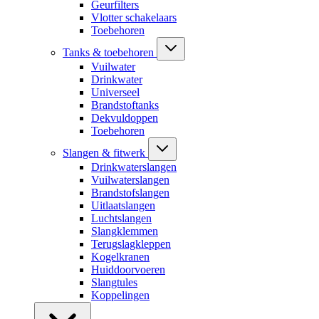
Geurfilters
Vlotter schakelaars
Toebehoren
Tanks & toebehoren
Vuilwater
Drinkwater
Universeel
Brandstoftanks
Dekvuldoppen
Toebehoren
Slangen & fitwerk
Drinkwaterslangen
Vuilwaterslangen
Brandstofslangen
Uitlaatslangen
Luchtslangen
Slangklemmen
Terugslagkleppen
Kogelkranen
Huiddoorvoeren
Slangtules
Koppelingen