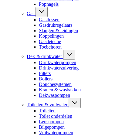
Popnagels
Gas
Gasflessen
Gasdrukregelaars
Slangen & leidingen
Koppelingen
Gasdetectie
Toebehoren
Dek-& drinkwater
Drinkwaterpompen
Drinkwaterzuivering
Filters
Boilers
Douchesystemen
Kranen & wasbakken
Dekwaspompen
Toiletten & vuilwater
Toiletten
Toilet onderdelen
Lenspompen
Bilgepompen
Vuilwaterpompen