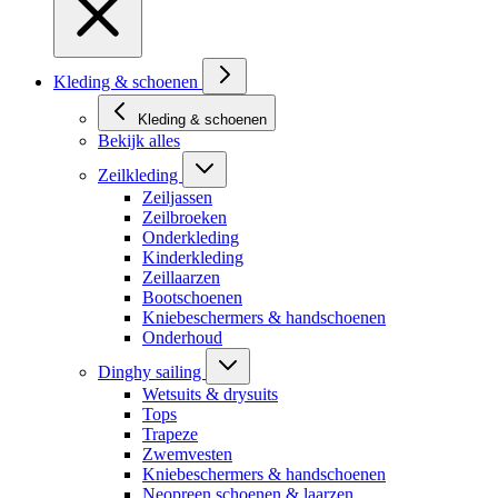
Kleding & schoenen
Kleding & schoenen
Bekijk alles
Zeilkleding
Zeiljassen
Zeilbroeken
Onderkleding
Kinderkleding
Zeillaarzen
Bootschoenen
Kniebeschermers & handschoenen
Onderhoud
Dinghy sailing
Wetsuits & drysuits
Tops
Trapeze
Zwemvesten
Kniebeschermers & handschoenen
Neopreen schoenen & laarzen