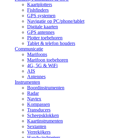
Kaartplotters
Fishfinders
GPS systemen
Navigatie op PC/phone/tablet
Digitale kaarten
GPS antennes
Plotter toebehoren
Tablet & telefon houders
Communicatie
Marifoons
Marifoon toebehoren
4G, 5G & WiFi
AIS
Antennes
Instrumenten
Boordinstrumenten
Radar
Navtex
Kompassen
Transducers
Scheepsklokken
Kaartinstrumenten
Sextanten
Verrekijkers
Handwindmeters