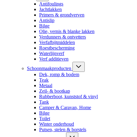
Antifoulings
Jachtlakken
Primers & grondverven
Antislip
Bilge
Olie, vernis & blanke lakken
Verdunners & ontvetters
Verfafbijtmiddelen
Roestbescherming
Waterlijnverf
Verf additieven
Schoonmaakproducten
Dek, romp & bodem
Teak
Metaal
Zeil- & bootkap
Rubberboot, kunststof & vinyl
Tank
Camper & Caravan, Home
Bilge
Toilet
Winter onderhoud
Putsen, stelen & borstels