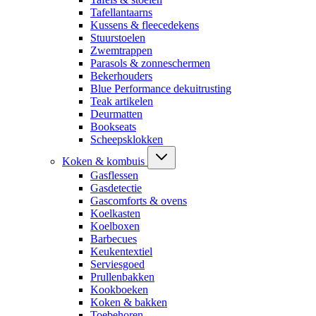
Tafellantaarns
Kussens & fleecedekens
Stuurstoelen
Zwemtrappen
Parasols & zonneschermen
Bekerhouders
Blue Performance dekuitrusting
Teak artikelen
Deurmatten
Bookseats
Scheepsklokken
Koken & kombuis
Gasflessen
Gasdetectie
Gascomforts & ovens
Koelkasten
Koelboxen
Barbecues
Keukentextiel
Serviesgoed
Prullenbakken
Kookboeken
Koken & bakken
Toebehoren