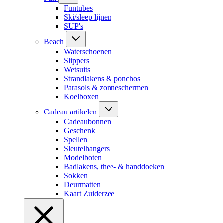
Funtubes
Ski/sleep lijnen
SUP's
Beach
Waterschoenen
Slippers
Wetsuits
Strandlakens & ponchos
Parasols & zonneschermen
Koelboxen
Cadeau artikelen
Cadeaubonnen
Geschenk
Spellen
Sleutelhangers
Modelboten
Badlakens, thee- & handdoeken
Sokken
Deurmatten
Kaart Zuiderzee