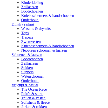
Kinderkleding
Zeillaarzen
Bootschoenen
Kniebeschermers & handschoenen
Onderhoud
Dinghy sailing
Wetsuits & drysuits
Tops
Trapeze
Zwemvesten
Kniebeschermers & handschoenen
Neopreen schoenen & laarzen
Schoenen & laarzen
Bootschoenen
Zeillaarzen
Sokken
Slippers
Waterschoenen
Onderhoud
Vrijetijd & casual
The Ocean Race
Polo's & shirts
Truien & vesten
Softshells & fleece
Jurken & rokken