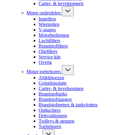
Carter- & hevelpompen
Motor onderdelen
Impellers
Wierpotten
V-snaren
Motorbediening
Luchtfilters
Brandstoffilters
Oliefilters
Service kits
Overig
Motor toebehoren
Afdekhoezen
Geluidsisolatie
Carter- & hevelpompen
Brandstoftanks
Brandstofslangen
Brandstofmeters & tankvlotters
Ontluchters
Dekvuldoppen
Trolleys & steunen
Toebehoren