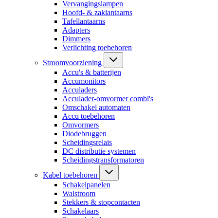
Vervangingslampen
Hoofd- & zaklantaarns
Tafellantaarns
Adapters
Dimmers
Verlichting toebehoren
Stroomvoorziening
Accu's & batterijen
Accumonitors
Acculaders
Acculader-omvormer combi's
Omschakel automaten
Accu toebehoren
Omvormers
Diodebruggen
Scheidingsrelais
DC distributie systemen
Scheidingstransformatoren
Kabel toebehoren
Schakelpanelen
Walstroom
Stekkers & stopcontacten
Schakelaars