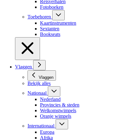
Reisverhalen
Fotoboeken
Toebehoren
Kaartinstrumenten
Sextanten
Bookseats
Vlaggen
Vlaggen
Bekijk alles
Nationaal
Nederland
Provincies & steden
Welkomstwimpels
Oranje wimpels
Internationaal
Europa
Afrika