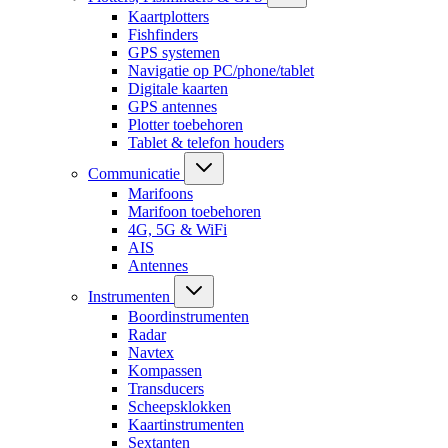
Kaartplotters
Fishfinders
GPS systemen
Navigatie op PC/phone/tablet
Digitale kaarten
GPS antennes
Plotter toebehoren
Tablet & telefon houders
Communicatie
Marifoons
Marifoon toebehoren
4G, 5G & WiFi
AIS
Antennes
Instrumenten
Boordinstrumenten
Radar
Navtex
Kompassen
Transducers
Scheepsklokken
Kaartinstrumenten
Sextanten