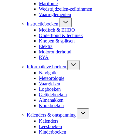
Marifonie
Wedstrijdzeilen-zeiltrimmen
Vaarreglementen
Instructieboeken
Medisch & EHBO
Onderhoud & techniek
Knopen & splitsen
Elektra
Motoronderhoud
RYA
Informatieve boeken
Navigatie
Meteorologie
Vaargidsen
Logboeken
Getijdeboeken
Almanakken
Kookboeken
Kalenders & ontspanning
Kalenders
Leesboeken
Kinderboeken