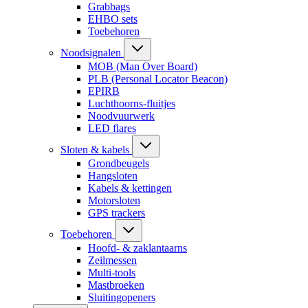
Grabbags
EHBO sets
Toebehoren
Noodsignalen
MOB (Man Over Board)
PLB (Personal Locator Beacon)
EPIRB
Luchthoorns-fluitjes
Noodvuurwerk
LED flares
Sloten & kabels
Grondbeugels
Hangsloten
Kabels & kettingen
Motorsloten
GPS trackers
Toebehoren
Hoofd- & zaklantaarns
Zeilmessen
Multi-tools
Mastbroeken
Sluitingopeners