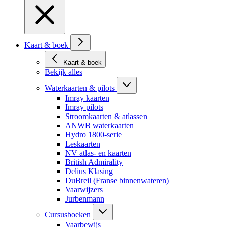
Kaart & boek
Kaart & boek
Bekijk alles
Waterkaarten & pilots
Imray kaarten
Imray pilots
Stroomkaarten & atlassen
ANWB waterkaarten
Hydro 1800-serie
Leskaarten
NV atlas- en kaarten
British Admirality
Delius Klasing
DuBreil (Franse binnenwateren)
Vaarwijzers
Jurbenmann
Cursusboeken
Vaarbewijs