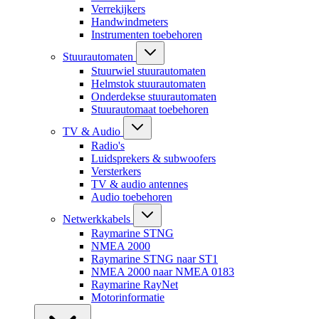
Verrekijkers
Handwindmeters
Instrumenten toebehoren
Stuurautomaten
Stuurwiel stuurautomaten
Helmstok stuurautomaten
Onderdekse stuurautomaten
Stuurautomaat toebehoren
TV & Audio
Radio's
Luidsprekers & subwoofers
Versterkers
TV & audio antennes
Audio toebehoren
Netwerkkabels
Raymarine STNG
NMEA 2000
Raymarine STNG naar ST1
NMEA 2000 naar NMEA 0183
Raymarine RayNet
Motorinformatie