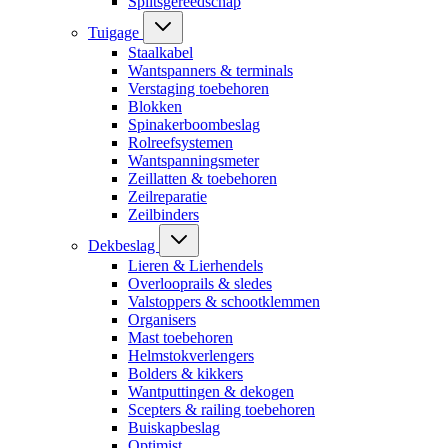
Splitsgereedschap
Tuigage
Staalkabel
Wantspanners & terminals
Verstaging toebehoren
Blokken
Spinakerboombeslag
Rolreefsystemen
Wantspanningsmeter
Zeillatten & toebehoren
Zeilreparatie
Zeilbinders
Dekbeslag
Lieren & Lierhendels
Overlooprails & sledes
Valstoppers & schootklemmen
Organisers
Mast toebehoren
Helmstokverlengers
Bolders & kikkers
Wantputtingen & dekogen
Scepters & railing toebehoren
Buiskapbeslag
Optimist