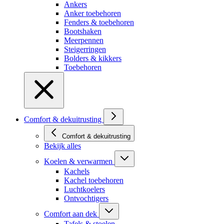
Ankers
Anker toebehoren
Fenders & toebehoren
Bootshaken
Meerpennen
Steigerringen
Bolders & kikkers
Toebehoren
Comfort & dekuitrusting
Comfort & dekuitrusting
Bekijk alles
Koelen & verwarmen
Kachels
Kachel toebehoren
Luchtkoelers
Ontvochtigers
Comfort aan dek
Tafels & stoelen