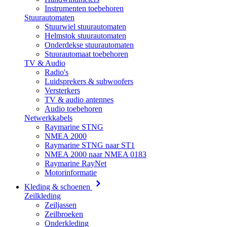
Instrumenten toebehoren
Stuurautomaten
Stuurwiel stuurautomaten
Helmstok stuurautomaten
Onderdekse stuurautomaten
Stuurautomaat toebehoren
TV & Audio
Radio's
Luidsprekers & subwoofers
Versterkers
TV & audio antennes
Audio toebehoren
Netwerkkabels
Raymarine STNG
NMEA 2000
Raymarine STNG naar ST1
NMEA 2000 naar NMEA 0183
Raymarine RayNet
Motorinformatie
Kleding & schoenen
Zeilkleding
Zeiljassen
Zeilbroeken
Onderkleding