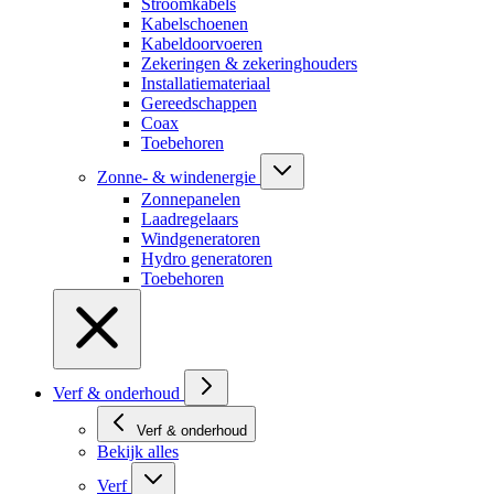
Stroomkabels
Kabelschoenen
Kabeldoorvoeren
Zekeringen & zekeringhouders
Installatiemateriaal
Gereedschappen
Coax
Toebehoren
Zonne- & windenergie
Zonnepanelen
Laadregelaars
Windgeneratoren
Hydro generatoren
Toebehoren
Verf & onderhoud
Verf & onderhoud
Bekijk alles
Verf