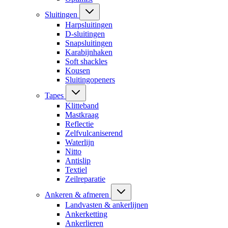
Sluitingen
Harpsluitingen
D-sluitingen
Snapsluitingen
Karabijnhaken
Soft shackles
Kousen
Sluitingopeners
Tapes
Klitteband
Mastkraag
Reflectie
Zelfvulcaniserend
Waterlijn
Nitto
Antislip
Textiel
Zeilreparatie
Ankeren & afmeren
Landvasten & ankerlijnen
Ankerketting
Ankerlieren