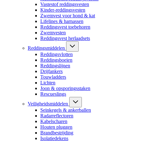
Vastestof reddingsvesten
Kinder-reddingsvesten
Zwemvest voor hond & kat
Lifelines & harnassen
Reddingsvest toebehoren
Zwemvesten
Reddingsvest herlaadsets
Reddingsmiddelen
Reddingsvlotten
Reddingsboeien
Reddingslijnen
Drijfankers
Touwladders
Lichten
Joon & opsporingsstaken
Rescueslings
Veiligheidsmiddelen
Seinkegels & ankerballen
Radarreflectoren
Kabelscharen
Houten pluggen
Brandbestrijding
Isolatiedekens