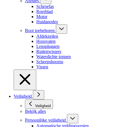
Anodes
Schroefas
Roerblad
Motor
Huidanodes
Boot toebehoren
Afdekzeilen
Hoosvaten
Lenspluggen
Ruitenwissers
Waterdichte tonnen
Scheepshoorns
Vissen
Veiligheid
Veiligheid
Bekijk alles
Persoonlijke veiligheid
Automatische reddingsvesten