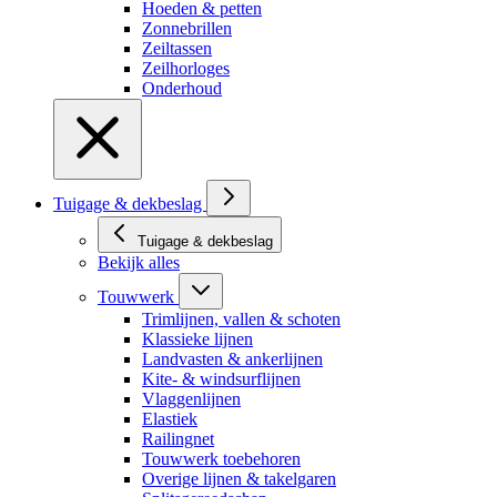
Hoeden & petten
Zonnebrillen
Zeiltassen
Zeilhorloges
Onderhoud
Tuigage & dekbeslag
Tuigage & dekbeslag
Bekijk alles
Touwwerk
Trimlijnen, vallen & schoten
Klassieke lijnen
Landvasten & ankerlijnen
Kite- & windsurflijnen
Vlaggenlijnen
Elastiek
Railingnet
Touwwerk toebehoren
Overige lijnen & takelgaren