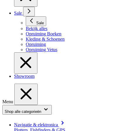
Sale
Sale
Bekijk alles
Opruiming Boeken
Kleding & Schoenen
Opruiming
Opruiming Vetus
Showroom
Menu
Shop alle categorieën
Navigatie & elektronica
Plotters, Fishfinders & GPS