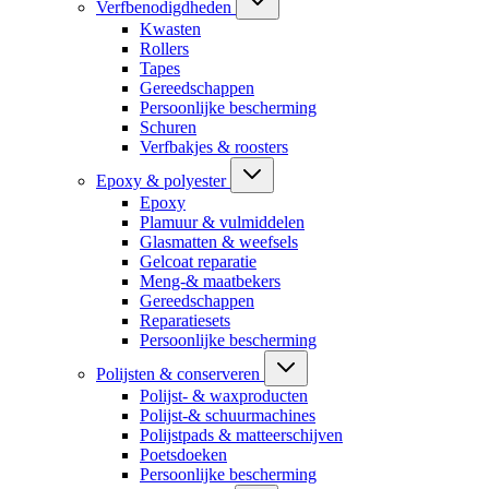
Verfbenodigdheden
Kwasten
Rollers
Tapes
Gereedschappen
Persoonlijke bescherming
Schuren
Verfbakjes & roosters
Epoxy & polyester
Epoxy
Plamuur & vulmiddelen
Glasmatten & weefsels
Gelcoat reparatie
Meng-& maatbekers
Gereedschappen
Reparatiesets
Persoonlijke bescherming
Polijsten & conserveren
Polijst- & waxproducten
Polijst-& schuurmachines
Polijstpads & matteerschijven
Poetsdoeken
Persoonlijke bescherming