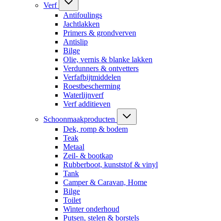
Verf
Antifoulings
Jachtlakken
Primers & grondverven
Antislip
Bilge
Olie, vernis & blanke lakken
Verdunners & ontvetters
Verfafbijtmiddelen
Roestbescherming
Waterlijnverf
Verf additieven
Schoonmaakproducten
Dek, romp & bodem
Teak
Metaal
Zeil- & bootkap
Rubberboot, kunststof & vinyl
Tank
Camper & Caravan, Home
Bilge
Toilet
Winter onderhoud
Putsen, stelen & borstels