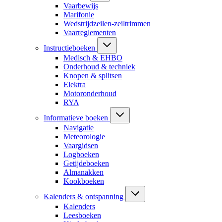
Vaarbewijs
Marifonie
Wedstrijdzeilen-zeiltrimmen
Vaarreglementen
Instructieboeken
Medisch & EHBO
Onderhoud & techniek
Knopen & splitsen
Elektra
Motoronderhoud
RYA
Informatieve boeken
Navigatie
Meteorologie
Vaargidsen
Logboeken
Getijdeboeken
Almanakken
Kookboeken
Kalenders & ontspanning
Kalenders
Leesboeken