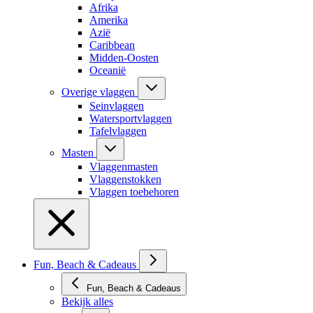
Afrika
Amerika
Azië
Caribbean
Midden-Oosten
Oceanië
Overige vlaggen
Seinvlaggen
Watersportvlaggen
Tafelvlaggen
Masten
Vlaggenmasten
Vlaggenstokken
Vlaggen toebehoren
Fun, Beach & Cadeaus
Fun, Beach & Cadeaus
Bekijk alles