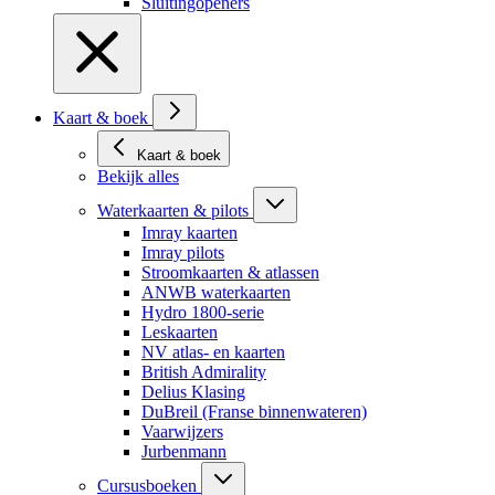
Sluitingopeners
Kaart & boek
Kaart & boek
Bekijk alles
Waterkaarten & pilots
Imray kaarten
Imray pilots
Stroomkaarten & atlassen
ANWB waterkaarten
Hydro 1800-serie
Leskaarten
NV atlas- en kaarten
British Admirality
Delius Klasing
DuBreil (Franse binnenwateren)
Vaarwijzers
Jurbenmann
Cursusboeken