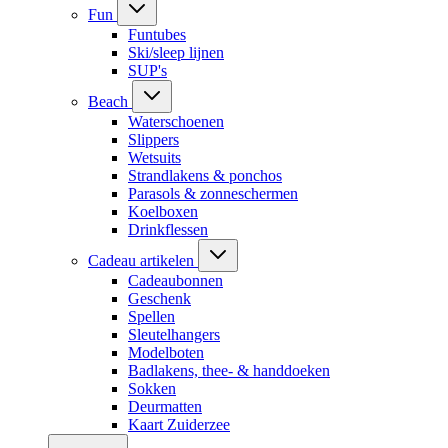
Fun
Funtubes
Ski/sleep lijnen
SUP's
Beach
Waterschoenen
Slippers
Wetsuits
Strandlakens & ponchos
Parasols & zonneschermen
Koelboxen
Drinkflessen
Cadeau artikelen
Cadeaubonnen
Geschenk
Spellen
Sleutelhangers
Modelboten
Badlakens, thee- & handdoeken
Sokken
Deurmatten
Kaart Zuiderzee