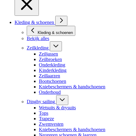
Kleding & schoenen
Kleding & schoenen
Bekijk alles
Zeilkleding
Zeiljassen
Zeilbroeken
Onderkleding
Kinderkleding
Zeillaarzen
Bootschoenen
Kniebeschermers & handschoenen
Onderhoud
Dinghy sailing
Wetsuits & drysuits
Tops
Trapeze
Zwemvesten
Kniebeschermers & handschoenen
Neopreen schoenen & laarzen