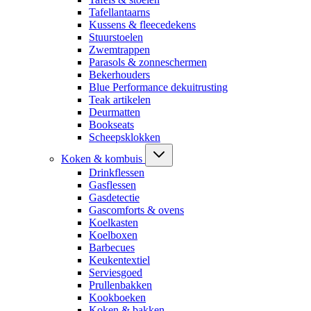
Tafellantaarns
Kussens & fleecedekens
Stuurstoelen
Zwemtrappen
Parasols & zonneschermen
Bekerhouders
Blue Performance dekuitrusting
Teak artikelen
Deurmatten
Bookseats
Scheepsklokken
Koken & kombuis
Drinkflessen
Gasflessen
Gasdetectie
Gascomforts & ovens
Koelkasten
Koelboxen
Barbecues
Keukentextiel
Serviesgoed
Prullenbakken
Kookboeken
Koken & bakken