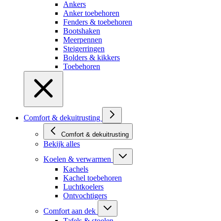
Ankers
Anker toebehoren
Fenders & toebehoren
Bootshaken
Meerpennen
Steigerringen
Bolders & kikkers
Toebehoren
Comfort & dekuitrusting
Comfort & dekuitrusting
Bekijk alles
Koelen & verwarmen
Kachels
Kachel toebehoren
Luchtkoelers
Ontvochtigers
Comfort aan dek
Tafels & stoelen