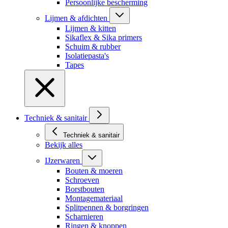
Persoonlijke bescherming
Lijmen & afdichten
Lijmen & kitten
Sikaflex & Sika primers
Schuim & rubber
Isolatiepasta's
Tapes
Techniek & sanitair
Techniek & sanitair
Bekijk alles
IJzerwaren
Bouten & moeren
Schroeven
Borstbouten
Montagemateriaal
Splitpennen & borgringen
Scharnieren
Ringen & knoppen