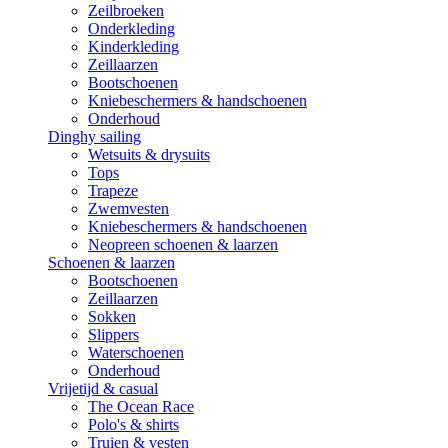
Zeilbroeken
Onderkleding
Kinderkleding
Zeillaarzen
Bootschoenen
Kniebeschermers & handschoenen
Onderhoud
Dinghy sailing
Wetsuits & drysuits
Tops
Trapeze
Zwemvesten
Kniebeschermers & handschoenen
Neopreen schoenen & laarzen
Schoenen & laarzen
Bootschoenen
Zeillaarzen
Sokken
Slippers
Waterschoenen
Onderhoud
Vrijetijd & casual
The Ocean Race
Polo's & shirts
Truien & vesten