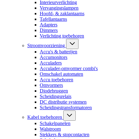
Interieurverlichting
Vervangingslampen
Hoofd- & zaklantaarns
Tafellantaarns
Adapters
Dimmers
Verlichting toebehoren
Stroomvoorziening
Accu's & batterijen
Accumonitors
Acculaders
Acculader-omvormer combi's
Omschakel automaten
Accu toebehoren
Omvormers
Diodebruggen
Scheidingsrelais
DC distributie systemen
Scheidingstransformatoren
Kabel toebehoren
Schakelpanelen
Walstroom
Stekkers & stopcontacten