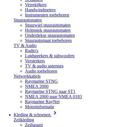
Verrekijkers
Handwindmeters
Instrumenten toebehoren
Stuurautomaten
Stuurwiel stuurautomaten
Helmstok stuurautomaten
Onderdekse stuurautomaten
Stuurautomaat toebehoren
TV & Audio
Radio's
Luidsprekers & subwoofers
Versterkers
TV & audio antennes
Audio toebehoren
Netwerkkabels
Raymarine STNG
NMEA 2000
Raymarine STNG naar ST1
NMEA 2000 naar NMEA 0183
Raymarine RayNet
Motorinformatie
Kleding & schoenen
Zeilkleding
Zeiljassen