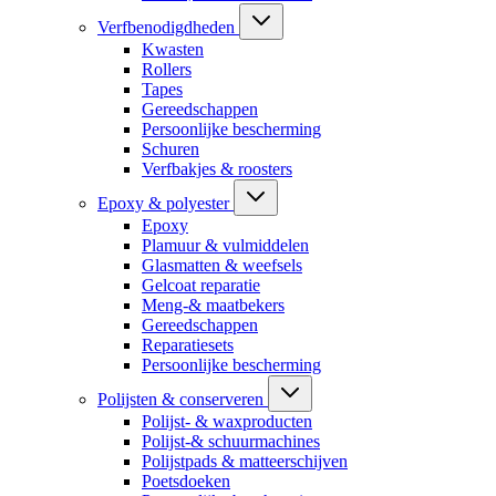
Verfbenodigdheden
Kwasten
Rollers
Tapes
Gereedschappen
Persoonlijke bescherming
Schuren
Verfbakjes & roosters
Epoxy & polyester
Epoxy
Plamuur & vulmiddelen
Glasmatten & weefsels
Gelcoat reparatie
Meng-& maatbekers
Gereedschappen
Reparatiesets
Persoonlijke bescherming
Polijsten & conserveren
Polijst- & waxproducten
Polijst-& schuurmachines
Polijstpads & matteerschijven
Poetsdoeken