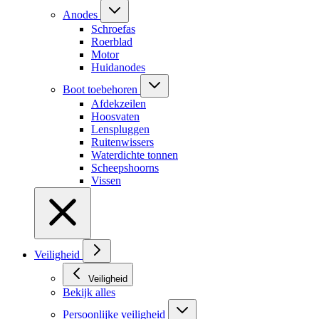
Anodes
Schroefas
Roerblad
Motor
Huidanodes
Boot toebehoren
Afdekzeilen
Hoosvaten
Lenspluggen
Ruitenwissers
Waterdichte tonnen
Scheepshoorns
Vissen
Veiligheid
Veiligheid
Bekijk alles
Persoonlijke veiligheid