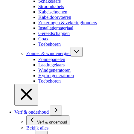
Schakelaars
Stroomkabels
Kabelschoenen
Kabeldoorvoeren
Zekeringen & zekeringhouders
Installatiemateriaal
Gereedschappen
Coax
Toebehoren
Zonne- & windenergie
Zonnepanelen
Laadregelaars
Windgeneratoren
Hydro generatoren
Toebehoren
Verf & onderhoud
Verf & onderhoud
Bekijk alles