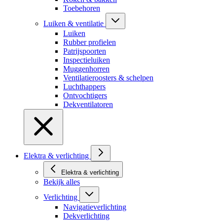
Toebehoren
Luiken & ventilatie
Luiken
Rubber profielen
Patrijspoorten
Inspectieluiken
Muggenhorren
Ventilatieroosters & schelpen
Luchthappers
Ontvochtigers
Dekventilatoren
Elektra & verlichting
Elektra & verlichting
Bekijk alles
Verlichting
Navigatieverlichting
Dekverlichting