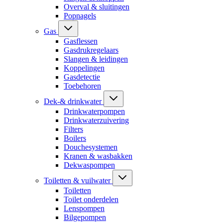
Overval & sluitingen
Popnagels
Gas
Gasflessen
Gasdrukregelaars
Slangen & leidingen
Koppelingen
Gasdetectie
Toebehoren
Dek-& drinkwater
Drinkwaterpompen
Drinkwaterzuivering
Filters
Boilers
Douchesystemen
Kranen & wasbakken
Dekwaspompen
Toiletten & vuilwater
Toiletten
Toilet onderdelen
Lenspompen
Bilgepompen