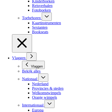
Kinderboeken
Reisverhalen
Fotoboeken
Toebehoren
Kaartinstrumenten
Sextanten
Bookseats
Vlaggen
Vlaggen
Bekijk alles
Nationaal
Nederland
Provincies & steden
Welkomstwimpels
Oranje wimpels
Internationaal
Europa