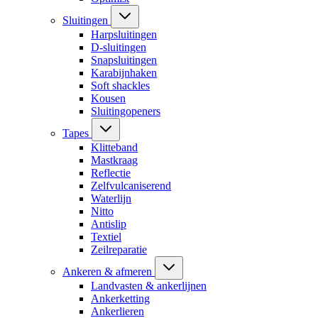
Sluitingen
Harpsluitingen
D-sluitingen
Snapsluitingen
Karabijnhaken
Soft shackles
Kousen
Sluitingopeners
Tapes
Klitteband
Mastkraag
Reflectie
Zelfvulcaniserend
Waterlijn
Nitto
Antislip
Textiel
Zeilreparatie
Ankeren & afmeren
Landvasten & ankerlijnen
Ankerketting
Ankerlieren