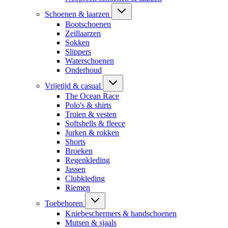
Schoenen & laarzen
Bootschoenen
Zeillaarzen
Sokken
Slippers
Waterschoenen
Onderhoud
Vrijetijd & casual
The Ocean Race
Polo's & shirts
Truien & vesten
Softshells & fleece
Jurken & rokken
Shorts
Broeken
Regenkleding
Jassen
Clubkleding
Riemen
Toebehoren
Kniebeschermers & handschoenen
Mutsen & sjaals