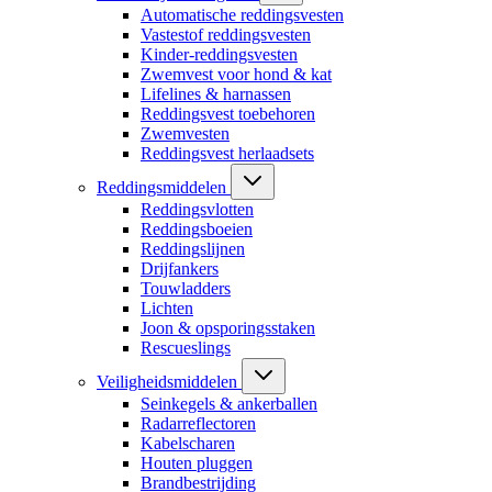
Automatische reddingsvesten
Vastestof reddingsvesten
Kinder-reddingsvesten
Zwemvest voor hond & kat
Lifelines & harnassen
Reddingsvest toebehoren
Zwemvesten
Reddingsvest herlaadsets
Reddingsmiddelen
Reddingsvlotten
Reddingsboeien
Reddingslijnen
Drijfankers
Touwladders
Lichten
Joon & opsporingsstaken
Rescueslings
Veiligheidsmiddelen
Seinkegels & ankerballen
Radarreflectoren
Kabelscharen
Houten pluggen
Brandbestrijding