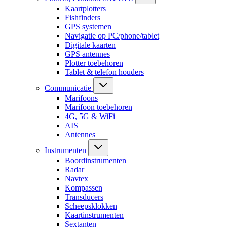
Kaartplotters
Fishfinders
GPS systemen
Navigatie op PC/phone/tablet
Digitale kaarten
GPS antennes
Plotter toebehoren
Tablet & telefon houders
Communicatie
Marifoons
Marifoon toebehoren
4G, 5G & WiFi
AIS
Antennes
Instrumenten
Boordinstrumenten
Radar
Navtex
Kompassen
Transducers
Scheepsklokken
Kaartinstrumenten
Sextanten