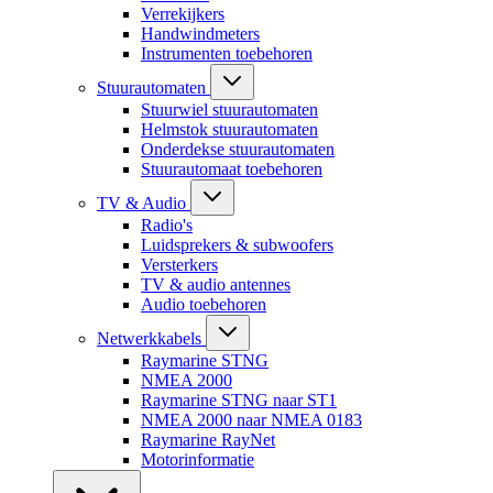
Verrekijkers
Handwindmeters
Instrumenten toebehoren
Stuurautomaten
Stuurwiel stuurautomaten
Helmstok stuurautomaten
Onderdekse stuurautomaten
Stuurautomaat toebehoren
TV & Audio
Radio's
Luidsprekers & subwoofers
Versterkers
TV & audio antennes
Audio toebehoren
Netwerkkabels
Raymarine STNG
NMEA 2000
Raymarine STNG naar ST1
NMEA 2000 naar NMEA 0183
Raymarine RayNet
Motorinformatie