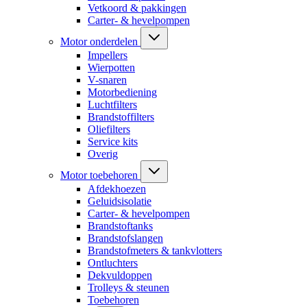
Vetkoord & pakkingen
Carter- & hevelpompen
Motor onderdelen
Impellers
Wierpotten
V-snaren
Motorbediening
Luchtfilters
Brandstoffilters
Oliefilters
Service kits
Overig
Motor toebehoren
Afdekhoezen
Geluidsisolatie
Carter- & hevelpompen
Brandstoftanks
Brandstofslangen
Brandstofmeters & tankvlotters
Ontluchters
Dekvuldoppen
Trolleys & steunen
Toebehoren