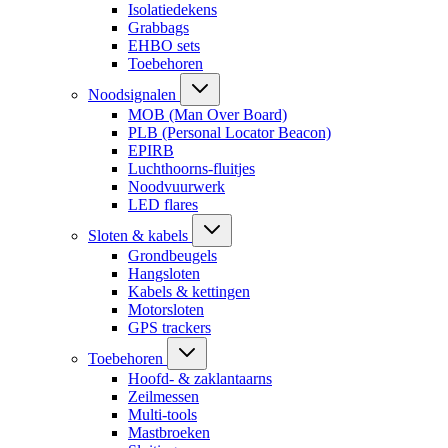
Isolatiedekens
Grabbags
EHBO sets
Toebehoren
Noodsignalen
MOB (Man Over Board)
PLB (Personal Locator Beacon)
EPIRB
Luchthoorns-fluitjes
Noodvuurwerk
LED flares
Sloten & kabels
Grondbeugels
Hangsloten
Kabels & kettingen
Motorsloten
GPS trackers
Toebehoren
Hoofd- & zaklantaarns
Zeilmessen
Multi-tools
Mastbroeken