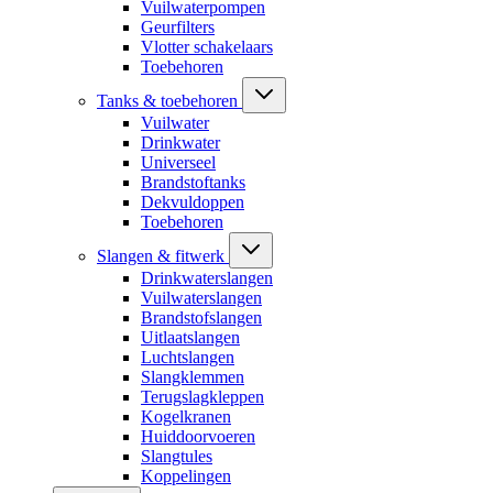
Vuilwaterpompen
Geurfilters
Vlotter schakelaars
Toebehoren
Tanks & toebehoren
Vuilwater
Drinkwater
Universeel
Brandstoftanks
Dekvuldoppen
Toebehoren
Slangen & fitwerk
Drinkwaterslangen
Vuilwaterslangen
Brandstofslangen
Uitlaatslangen
Luchtslangen
Slangklemmen
Terugslagkleppen
Kogelkranen
Huiddoorvoeren
Slangtules
Koppelingen