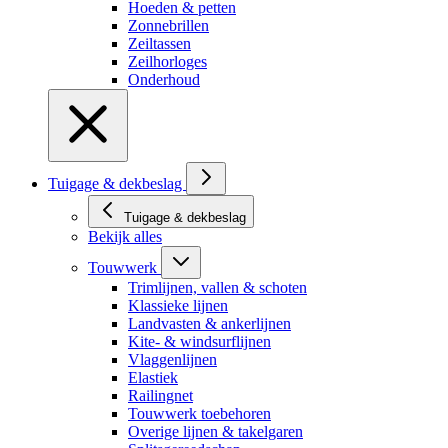
Hoeden & petten
Zonnebrillen
Zeiltassen
Zeilhorloges
Onderhoud
Tuigage & dekbeslag
Tuigage & dekbeslag
Bekijk alles
Touwwerk
Trimlijnen, vallen & schoten
Klassieke lijnen
Landvasten & ankerlijnen
Kite- & windsurflijnen
Vlaggenlijnen
Elastiek
Railingnet
Touwwerk toebehoren
Overige lijnen & takelgaren