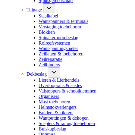
Splitsgereedschap
Tuigage
Staalkabel
Wantspanners & terminals
Verstaging toebehoren
Blokken
Spinakerboombeslag
Rolreefsystemen
Wantspanningsmeter
Zeillatten & toebehoren
Zeilreparatie
Zeilbinders
Dekbeslag
Lieren & Lierhendels
Overlooprails & sledes
Valstoppers & schootklemmen
Organisers
Mast toebehoren
Helmstokverlengers
Bolders & kikkers
Wantputtingen & dekogen
Scepters & railing toebehoren
Buiskapbeslag
Optimist