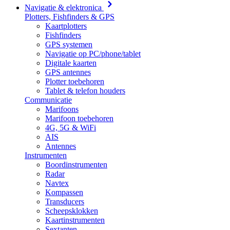
Navigatie & elektronica
Plotters, Fishfinders & GPS
Kaartplotters
Fishfinders
GPS systemen
Navigatie op PC/phone/tablet
Digitale kaarten
GPS antennes
Plotter toebehoren
Tablet & telefon houders
Communicatie
Marifoons
Marifoon toebehoren
4G, 5G & WiFi
AIS
Antennes
Instrumenten
Boordinstrumenten
Radar
Navtex
Kompassen
Transducers
Scheepsklokken
Kaartinstrumenten
Sextanten