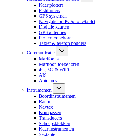
Kaartplotters
Fishfinders
GPS systemen
Navigatie op PC/phone/tablet
Digitale kaarten
GPS antennes
Plotter toebehoren
Tablet & telefon houders
Communicatie
Marifoons
Marifoon toebehoren
4G, 5G & WiFi
AIS
Antennes
Instrumenten
Boordinstrumenten
Radar
Navtex
Kompassen
Transducers
Scheepsklokken
Kaartinstrumenten
Sextanten