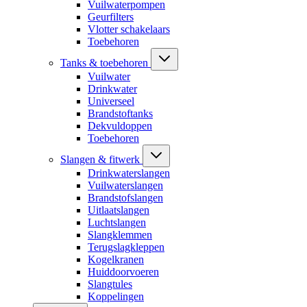
Vuilwaterpompen
Geurfilters
Vlotter schakelaars
Toebehoren
Tanks & toebehoren
Vuilwater
Drinkwater
Universeel
Brandstoftanks
Dekvuldoppen
Toebehoren
Slangen & fitwerk
Drinkwaterslangen
Vuilwaterslangen
Brandstofslangen
Uitlaatslangen
Luchtslangen
Slangklemmen
Terugslagkleppen
Kogelkranen
Huiddoorvoeren
Slangtules
Koppelingen