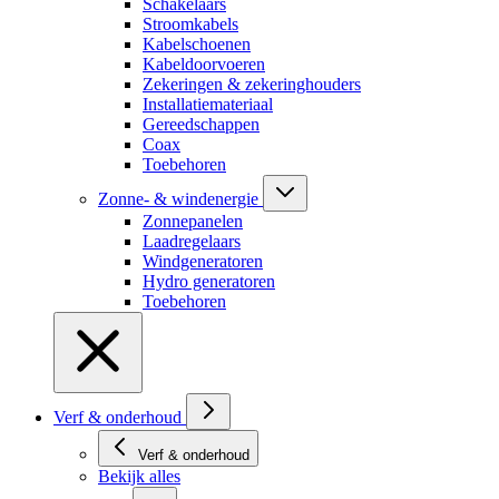
Schakelaars
Stroomkabels
Kabelschoenen
Kabeldoorvoeren
Zekeringen & zekeringhouders
Installatiemateriaal
Gereedschappen
Coax
Toebehoren
Zonne- & windenergie
Zonnepanelen
Laadregelaars
Windgeneratoren
Hydro generatoren
Toebehoren
Verf & onderhoud
Verf & onderhoud
Bekijk alles