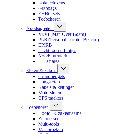
Isolatiedekens
Grabbags
EHBO sets
Toebehoren
Noodsignalen
MOB (Man Over Board)
PLB (Personal Locator Beacon)
EPIRB
Luchthoorns-fluitjes
Noodvuurwerk
LED flares
Sloten & kabels
Grondbeugels
Hangsloten
Kabels & kettingen
Motorsloten
GPS trackers
Toebehoren
Hoofd- & zaklantaarns
Zeilmessen
Multi-tools
Mastbroeken