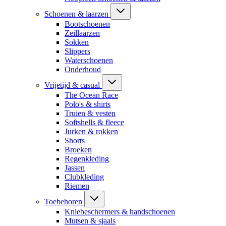
Schoenen & laarzen
Bootschoenen
Zeillaarzen
Sokken
Slippers
Waterschoenen
Onderhoud
Vrijetijd & casual
The Ocean Race
Polo's & shirts
Truien & vesten
Softshells & fleece
Jurken & rokken
Shorts
Broeken
Regenkleding
Jassen
Clubkleding
Riemen
Toebehoren
Kniebeschermers & handschoenen
Mutsen & sjaals