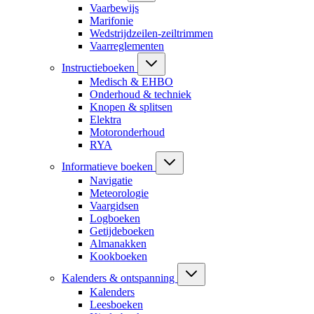
Vaarbewijs
Marifonie
Wedstrijdzeilen-zeiltrimmen
Vaarreglementen
Instructieboeken
Medisch & EHBO
Onderhoud & techniek
Knopen & splitsen
Elektra
Motoronderhoud
RYA
Informatieve boeken
Navigatie
Meteorologie
Vaargidsen
Logboeken
Getijdeboeken
Almanakken
Kookboeken
Kalenders & ontspanning
Kalenders
Leesboeken