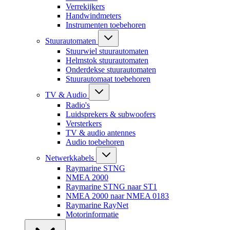
Verrekijkers
Handwindmeters
Instrumenten toebehoren
Stuurautomaten
Stuurwiel stuurautomaten
Helmstok stuurautomaten
Onderdekse stuurautomaten
Stuurautomaat toebehoren
TV & Audio
Radio's
Luidsprekers & subwoofers
Versterkers
TV & audio antennes
Audio toebehoren
Netwerkkabels
Raymarine STNG
NMEA 2000
Raymarine STNG naar ST1
NMEA 2000 naar NMEA 0183
Raymarine RayNet
Motorinformatie