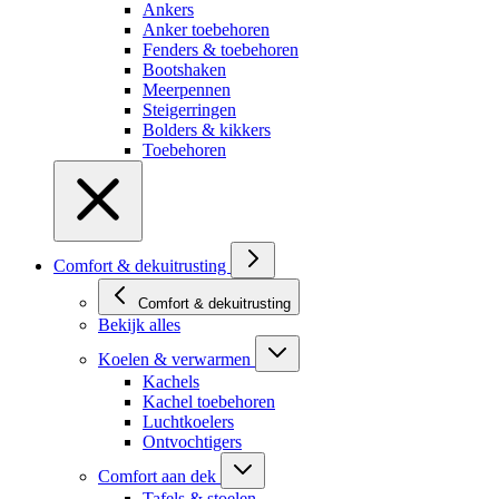
Ankers
Anker toebehoren
Fenders & toebehoren
Bootshaken
Meerpennen
Steigerringen
Bolders & kikkers
Toebehoren
Comfort & dekuitrusting
Comfort & dekuitrusting
Bekijk alles
Koelen & verwarmen
Kachels
Kachel toebehoren
Luchtkoelers
Ontvochtigers
Comfort aan dek
Tafels & stoelen