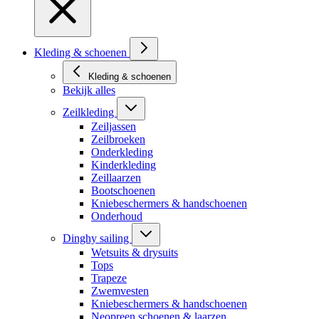
Kleding & schoenen
Kleding & schoenen
Bekijk alles
Zeilkleding
Zeiljassen
Zeilbroeken
Onderkleding
Kinderkleding
Zeillaarzen
Bootschoenen
Kniebeschermers & handschoenen
Onderhoud
Dinghy sailing
Wetsuits & drysuits
Tops
Trapeze
Zwemvesten
Kniebeschermers & handschoenen
Neopreen schoenen & laarzen