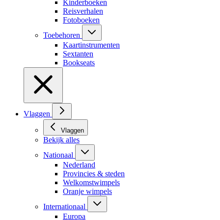
Kinderboeken
Reisverhalen
Fotoboeken
Toebehoren
Kaartinstrumenten
Sextanten
Bookseats
Vlaggen
Vlaggen
Bekijk alles
Nationaal
Nederland
Provincies & steden
Welkomstwimpels
Oranje wimpels
Internationaal
Europa