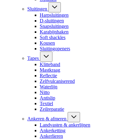
Sluitingen
Harpsluitingen
D-sluitingen
Snapsluitingen
Karabijnhaken
Soft shackles
Kousen
Sluitingopeners
Tapes
Klitteband
Mastkraag
Reflectie
Zelfvulcaniserend
Waterlijn
Nitto
Antislip
Textiel
Zeilreparatie
Ankeren & afmeren
Landvasten & ankerlijnen
Ankerketting
Ankerlieren