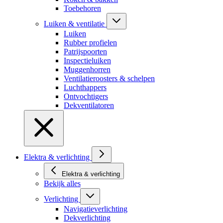
Toebehoren
Luiken & ventilatie
Luiken
Rubber profielen
Patrijspoorten
Inspectieluiken
Muggenhorren
Ventilatieroosters & schelpen
Luchthappers
Ontvochtigers
Dekventilatoren
Elektra & verlichting
Elektra & verlichting
Bekijk alles
Verlichting
Navigatieverlichting
Dekverlichting