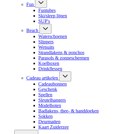
Fun
Funtubes
Ski/sleep lijnen
SUP's
Beach
Waterschoenen
Slippers
Wetsuits
Strandlakens & ponchos
Parasols & zonneschermen
Koelboxen
Drinkflessen
Cadeau artikelen
Cadeaubonnen
Geschenk
Spellen
Sleutelhangers
Modelboten
Badlakens, thee- & handdoeken
Sokken
Deurmatten
Kaart Zuiderzee