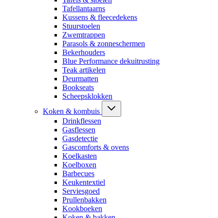
Tafellantaarns
Kussens & fleecedekens
Stuurstoelen
Zwemtrappen
Parasols & zonneschermen
Bekerhouders
Blue Performance dekuitrusting
Teak artikelen
Deurmatten
Bookseats
Scheepsklokken
Koken & kombuis
Drinkflessen
Gasflessen
Gasdetectie
Gascomforts & ovens
Koelkasten
Koelboxen
Barbecues
Keukentextiel
Serviesgoed
Prullenbakken
Kookboeken
Koken & bakken