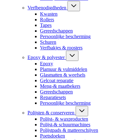
Verfbenodigdheden
Kwasten
Rollers
Tapes
Gereedschappen
Persoonlijke bescherming
Schuren
Verfbakjes & roosters
Epoxy & polyester
Epoxy
Plamuur & vulmiddelen
Glasmatten & weefsels
Gelcoat reparatie
Meng-& maatbekers
Gereedschappen
Reparatiesets
Persoonlijke bescherming
Polijsten & conserveren
Polijst- & waxproducten
Polijst-& schuurmachines
Polijstpads & matteerschijven
Poetsdoeken