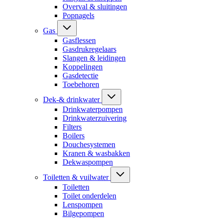
Overval & sluitingen
Popnagels
Gas
Gasflessen
Gasdrukregelaars
Slangen & leidingen
Koppelingen
Gasdetectie
Toebehoren
Dek-& drinkwater
Drinkwaterpompen
Drinkwaterzuivering
Filters
Boilers
Douchesystemen
Kranen & wasbakken
Dekwaspompen
Toiletten & vuilwater
Toiletten
Toilet onderdelen
Lenspompen
Bilgepompen