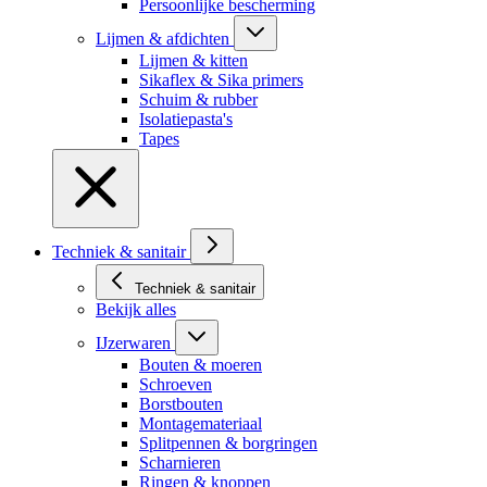
Persoonlijke bescherming
Lijmen & afdichten
Lijmen & kitten
Sikaflex & Sika primers
Schuim & rubber
Isolatiepasta's
Tapes
Techniek & sanitair
Techniek & sanitair
Bekijk alles
IJzerwaren
Bouten & moeren
Schroeven
Borstbouten
Montagemateriaal
Splitpennen & borgringen
Scharnieren
Ringen & knoppen