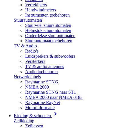
Verrekijkers
Handwindmeters
Instrumenten toebehoren
Stuurautomaten
Stuurwiel stuurautomaten
Helmstok stuurautomaten
Onderdekse stuurautomaten
Stuurautomaat toebehoren
TV & Audio
Radio's
Luidsprekers & subwoofers
Versterkers
TV & audio antennes
Audio toebehoren
Netwerkkabels
Raymarine STNG
NMEA 2000
Raymarine STNG naar ST1
NMEA 2000 naar NMEA 0183
Raymarine RayNet
Motorinformatie
Kleding & schoenen
Zeilkleding
Zeiljassen