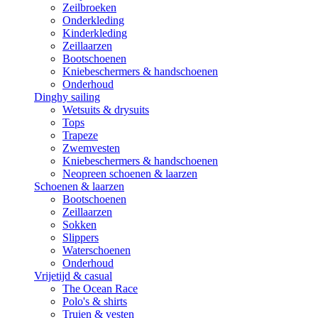
Zeilbroeken
Onderkleding
Kinderkleding
Zeillaarzen
Bootschoenen
Kniebeschermers & handschoenen
Onderhoud
Dinghy sailing
Wetsuits & drysuits
Tops
Trapeze
Zwemvesten
Kniebeschermers & handschoenen
Neopreen schoenen & laarzen
Schoenen & laarzen
Bootschoenen
Zeillaarzen
Sokken
Slippers
Waterschoenen
Onderhoud
Vrijetijd & casual
The Ocean Race
Polo's & shirts
Truien & vesten