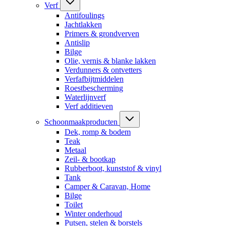
Verf
Antifoulings
Jachtlakken
Primers & grondverven
Antislip
Bilge
Olie, vernis & blanke lakken
Verdunners & ontvetters
Verfafbijtmiddelen
Roestbescherming
Waterlijnverf
Verf additieven
Schoonmaakproducten
Dek, romp & bodem
Teak
Metaal
Zeil- & bootkap
Rubberboot, kunststof & vinyl
Tank
Camper & Caravan, Home
Bilge
Toilet
Winter onderhoud
Putsen, stelen & borstels