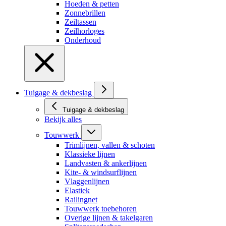
Hoeden & petten
Zonnebrillen
Zeiltassen
Zeilhorloges
Onderhoud
Tuigage & dekbeslag
Tuigage & dekbeslag
Bekijk alles
Touwwerk
Trimlijnen, vallen & schoten
Klassieke lijnen
Landvasten & ankerlijnen
Kite- & windsurflijnen
Vlaggenlijnen
Elastiek
Railingnet
Touwwerk toebehoren
Overige lijnen & takelgaren