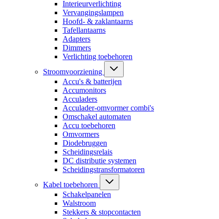
Interieurverlichting
Vervangingslampen
Hoofd- & zaklantaarns
Tafellantaarns
Adapters
Dimmers
Verlichting toebehoren
Stroomvoorziening
Accu's & batterijen
Accumonitors
Acculaders
Acculader-omvormer combi's
Omschakel automaten
Accu toebehoren
Omvormers
Diodebruggen
Scheidingsrelais
DC distributie systemen
Scheidingstransformatoren
Kabel toebehoren
Schakelpanelen
Walstroom
Stekkers & stopcontacten