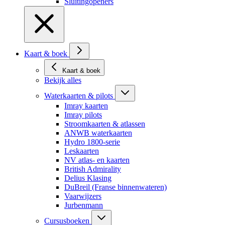
Sluitingopeners
Kaart & boek
Kaart & boek
Bekijk alles
Waterkaarten & pilots
Imray kaarten
Imray pilots
Stroomkaarten & atlassen
ANWB waterkaarten
Hydro 1800-serie
Leskaarten
NV atlas- en kaarten
British Admirality
Delius Klasing
DuBreil (Franse binnenwateren)
Vaarwijzers
Jurbenmann
Cursusboeken