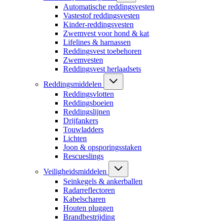
Automatische reddingsvesten
Vastestof reddingsvesten
Kinder-reddingsvesten
Zwemvest voor hond & kat
Lifelines & harnassen
Reddingsvest toebehoren
Zwemvesten
Reddingsvest herlaadsets
Reddingsmiddelen
Reddingsvlotten
Reddingsboeien
Reddingslijnen
Drijfankers
Touwladders
Lichten
Joon & opsporingsstaken
Rescueslings
Veiligheidsmiddelen
Seinkegels & ankerballen
Radarreflectoren
Kabelscharen
Houten pluggen
Brandbestrijding