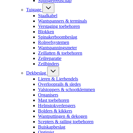
Splitsgereedschap
Tuigage
Staalkabel
Wantspanners & terminals
Verstaging toebehoren
Blokken
Spinakerboombeslag
Rolreefsystemen
Wantspanningsmeter
Zeillatten & toebehoren
Zeilreparatie
Zeilbinders
Dekbeslag
Lieren & Lierhendels
Overlooprails & sledes
Valstoppers & schootklemmen
Organisers
Mast toebehoren
Helmstokverlengers
Bolders & kikkers
Wantputtingen & dekogen
Scepters & railing toebehoren
Buiskapbeslag
Optimist