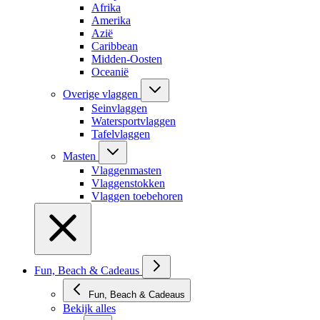
Afrika
Amerika
Azië
Caribbean
Midden-Oosten
Oceanië
Overige vlaggen
Seinvlaggen
Watersportvlaggen
Tafelvlaggen
Masten
Vlaggenmasten
Vlaggenstokken
Vlaggen toebehoren
Fun, Beach & Cadeaus
Fun, Beach & Cadeaus
Bekijk alles