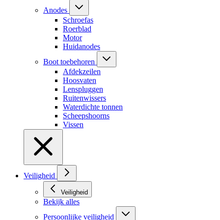
Anodes
Schroefas
Roerblad
Motor
Huidanodes
Boot toebehoren
Afdekzeilen
Hoosvaten
Lenspluggen
Ruitenwissers
Waterdichte tonnen
Scheepshoorns
Vissen
Veiligheid
Veiligheid
Bekijk alles
Persoonlijke veiligheid