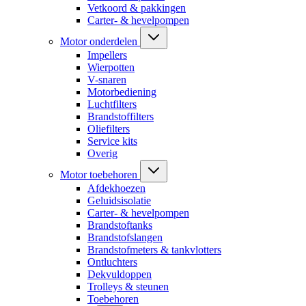
Vetkoord & pakkingen
Carter- & hevelpompen
Motor onderdelen
Impellers
Wierpotten
V-snaren
Motorbediening
Luchtfilters
Brandstoffilters
Oliefilters
Service kits
Overig
Motor toebehoren
Afdekhoezen
Geluidsisolatie
Carter- & hevelpompen
Brandstoftanks
Brandstofslangen
Brandstofmeters & tankvlotters
Ontluchters
Dekvuldoppen
Trolleys & steunen
Toebehoren