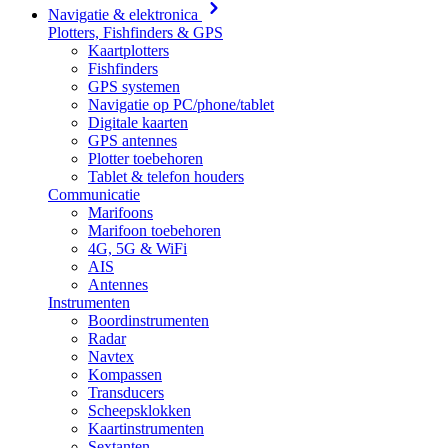
Navigatie & elektronica
Plotters, Fishfinders & GPS
Kaartplotters
Fishfinders
GPS systemen
Navigatie op PC/phone/tablet
Digitale kaarten
GPS antennes
Plotter toebehoren
Tablet & telefon houders
Communicatie
Marifoons
Marifoon toebehoren
4G, 5G & WiFi
AIS
Antennes
Instrumenten
Boordinstrumenten
Radar
Navtex
Kompassen
Transducers
Scheepsklokken
Kaartinstrumenten
Sextanten