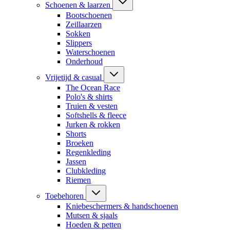
Schoenen & laarzen
Bootschoenen
Zeillaarzen
Sokken
Slippers
Waterschoenen
Onderhoud
Vrijetijd & casual
The Ocean Race
Polo's & shirts
Truien & vesten
Softshells & fleece
Jurken & rokken
Shorts
Broeken
Regenkleding
Jassen
Clubkleding
Riemen
Toebehoren
Kniebeschermers & handschoenen
Mutsen & sjaals
Hoeden & petten