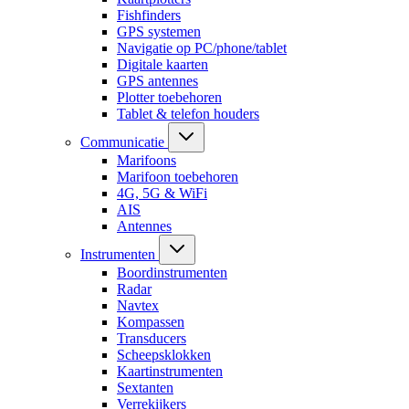
Fishfinders
GPS systemen
Navigatie op PC/phone/tablet
Digitale kaarten
GPS antennes
Plotter toebehoren
Tablet & telefon houders
Communicatie
Marifoons
Marifoon toebehoren
4G, 5G & WiFi
AIS
Antennes
Instrumenten
Boordinstrumenten
Radar
Navtex
Kompassen
Transducers
Scheepsklokken
Kaartinstrumenten
Sextanten
Verrekijkers