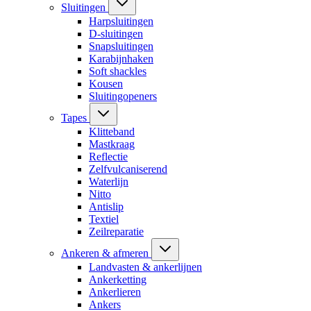
Sluitingen
Harpsluitingen
D-sluitingen
Snapsluitingen
Karabijnhaken
Soft shackles
Kousen
Sluitingopeners
Tapes
Klitteband
Mastkraag
Reflectie
Zelfvulcaniserend
Waterlijn
Nitto
Antislip
Textiel
Zeilreparatie
Ankeren & afmeren
Landvasten & ankerlijnen
Ankerketting
Ankerlieren
Ankers