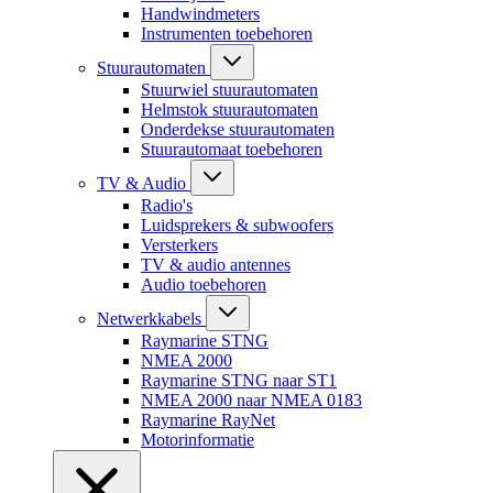
Handwindmeters
Instrumenten toebehoren
Stuurautomaten
Stuurwiel stuurautomaten
Helmstok stuurautomaten
Onderdekse stuurautomaten
Stuurautomaat toebehoren
TV & Audio
Radio's
Luidsprekers & subwoofers
Versterkers
TV & audio antennes
Audio toebehoren
Netwerkkabels
Raymarine STNG
NMEA 2000
Raymarine STNG naar ST1
NMEA 2000 naar NMEA 0183
Raymarine RayNet
Motorinformatie