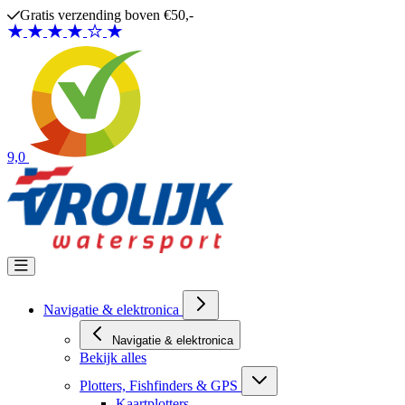
Ga naar de inhoud
Gratis verzending boven €50,-
9,0
Navigatie & elektronica
Navigatie & elektronica
Bekijk alles
Plotters, Fishfinders & GPS
Kaartplotters