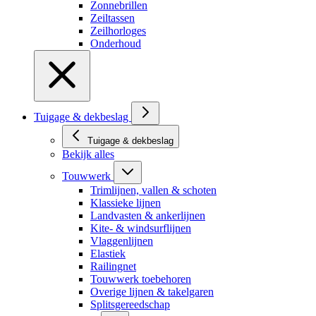
Zonnebrillen
Zeiltassen
Zeilhorloges
Onderhoud
Tuigage & dekbeslag
Tuigage & dekbeslag
Bekijk alles
Touwwerk
Trimlijnen, vallen & schoten
Klassieke lijnen
Landvasten & ankerlijnen
Kite- & windsurflijnen
Vlaggenlijnen
Elastiek
Railingnet
Touwwerk toebehoren
Overige lijnen & takelgaren
Splitsgereedschap