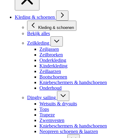
Kleding & schoenen
Kleding & schoenen
Bekijk alles
Zeilkleding
Zeiljassen
Zeilbroeken
Onderkleding
Kinderkleding
Zeillaarzen
Bootschoenen
Kniebeschermers & handschoenen
Onderhoud
Dinghy sailing
Wetsuits & drysuits
Tops
Trapeze
Zwemvesten
Kniebeschermers & handschoenen
Neopreen schoenen & laarzen