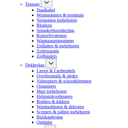
Tuigage
Staalkabel
Wantspanners & terminals
Verstaging toebehoren
Blokken
Spinakerboombeslag
Rolreefsystemen
Wantspanningsmeter
Zeillatten & toebehoren
Zeilreparatie
Zeilbinders
Dekbeslag
Lieren & Lierhendels
Overlooprails & sledes
Valstoppers & schootklemmen
Organisers
Mast toebehoren
Helmstokverlengers
Bolders & kikkers
Wantputtingen & dekogen
Scepters & railing toebehoren
Buiskapbeslag
Optimist