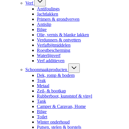
Verf
Antifoulings
Jachtlakken
Primers & grondverven
Antislip
Bilge
Olie, vernis & blanke lakken
Verdunners & ontvetters
Verfafbijtmiddelen
Roestbescherming
Waterlijnverf
Verf additieven
Schoonmaakproducten
Dek, romp & bodem
Teak
Metaal
Zeil- & bootkap
Rubberboot, kunststof & vinyl
Tank
Camper & Caravan, Home
Bilge
Toilet
Winter onderhoud
Putsen, stelen & borstels