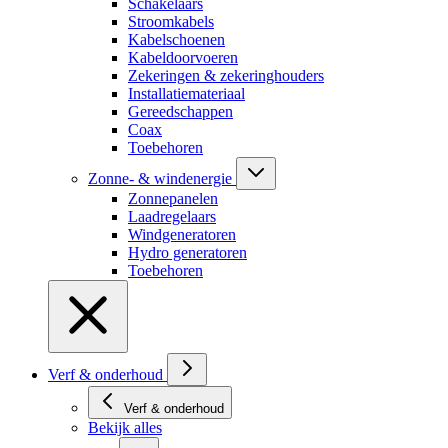
Schakelaars
Stroomkabels
Kabelschoenen
Kabeldoorvoeren
Zekeringen & zekeringhouders
Installatiemateriaal
Gereedschappen
Coax
Toebehoren
Zonne- & windenergie
Zonnepanelen
Laadregelaars
Windgeneratoren
Hydro generatoren
Toebehoren
Verf & onderhoud
Verf & onderhoud
Bekijk alles