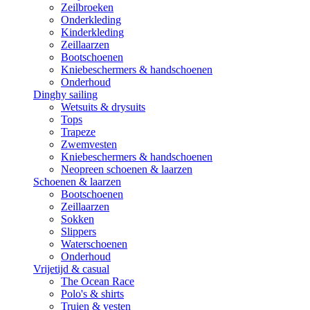
Zeilbroeken
Onderkleding
Kinderkleding
Zeillaarzen
Bootschoenen
Kniebeschermers & handschoenen
Onderhoud
Dinghy sailing
Wetsuits & drysuits
Tops
Trapeze
Zwemvesten
Kniebeschermers & handschoenen
Neopreen schoenen & laarzen
Schoenen & laarzen
Bootschoenen
Zeillaarzen
Sokken
Slippers
Waterschoenen
Onderhoud
Vrijetijd & casual
The Ocean Race
Polo's & shirts
Truien & vesten