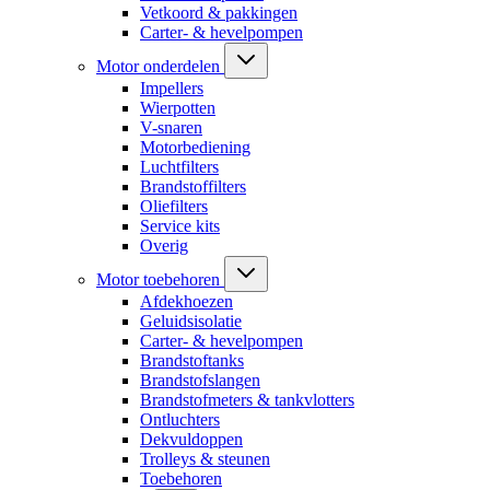
Vetkoord & pakkingen
Carter- & hevelpompen
Motor onderdelen
Impellers
Wierpotten
V-snaren
Motorbediening
Luchtfilters
Brandstoffilters
Oliefilters
Service kits
Overig
Motor toebehoren
Afdekhoezen
Geluidsisolatie
Carter- & hevelpompen
Brandstoftanks
Brandstofslangen
Brandstofmeters & tankvlotters
Ontluchters
Dekvuldoppen
Trolleys & steunen
Toebehoren