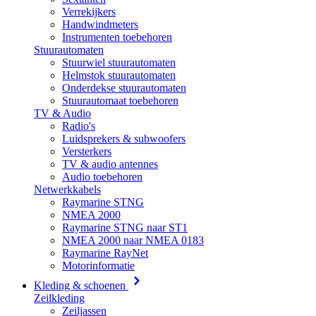
Verrekijkers
Handwindmeters
Instrumenten toebehoren
Stuurautomaten
Stuurwiel stuurautomaten
Helmstok stuurautomaten
Onderdekse stuurautomaten
Stuurautomaat toebehoren
TV & Audio
Radio's
Luidsprekers & subwoofers
Versterkers
TV & audio antennes
Audio toebehoren
Netwerkkabels
Raymarine STNG
NMEA 2000
Raymarine STNG naar ST1
NMEA 2000 naar NMEA 0183
Raymarine RayNet
Motorinformatie
Kleding & schoenen
Zeilkleding
Zeiljassen