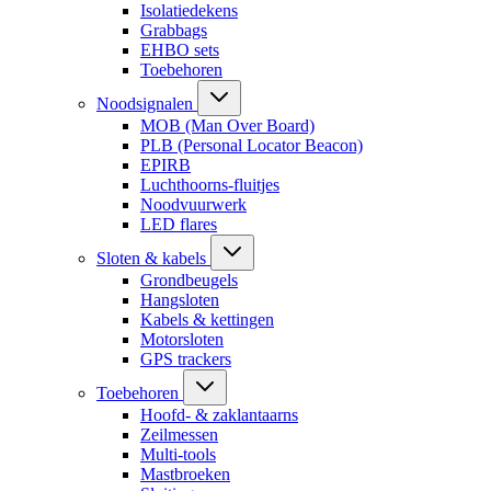
Isolatiedekens
Grabbags
EHBO sets
Toebehoren
Noodsignalen
MOB (Man Over Board)
PLB (Personal Locator Beacon)
EPIRB
Luchthoorns-fluitjes
Noodvuurwerk
LED flares
Sloten & kabels
Grondbeugels
Hangsloten
Kabels & kettingen
Motorsloten
GPS trackers
Toebehoren
Hoofd- & zaklantaarns
Zeilmessen
Multi-tools
Mastbroeken