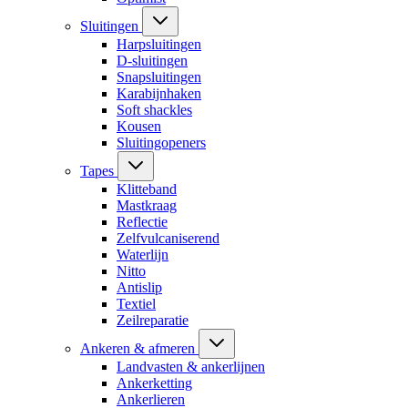
Sluitingen
Harpsluitingen
D-sluitingen
Snapsluitingen
Karabijnhaken
Soft shackles
Kousen
Sluitingopeners
Tapes
Klitteband
Mastkraag
Reflectie
Zelfvulcaniserend
Waterlijn
Nitto
Antislip
Textiel
Zeilreparatie
Ankeren & afmeren
Landvasten & ankerlijnen
Ankerketting
Ankerlieren