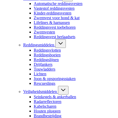
Automatische reddingsvesten
Vastestof reddingsvesten
Kinder-reddingsvesten
Zwemvest voor hond & kat
Lifelines & harnassen
Reddingsvest toebehoren
Zwemvesten
Reddingsvest herlaadsets
Reddingsmiddelen
Reddingsvlotten
Reddingsboeien
Reddingslijnen
Drijfankers
Touwladders
Lichten
Joon & opsporingsstaken
Rescueslings
Veiligheidsmiddelen
Seinkegels & ankerballen
Radarreflectoren
Kabelscharen
Houten pluggen
Brandbestrijding