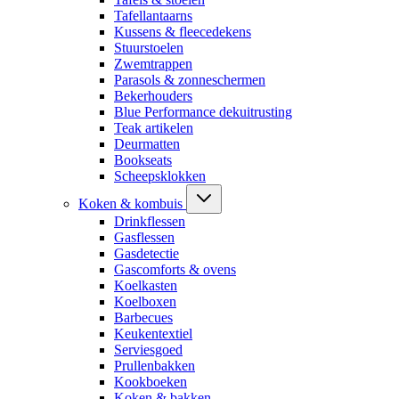
Tafellantaarns
Kussens & fleecedekens
Stuurstoelen
Zwemtrappen
Parasols & zonneschermen
Bekerhouders
Blue Performance dekuitrusting
Teak artikelen
Deurmatten
Bookseats
Scheepsklokken
Koken & kombuis
Drinkflessen
Gasflessen
Gasdetectie
Gascomforts & ovens
Koelkasten
Koelboxen
Barbecues
Keukentextiel
Serviesgoed
Prullenbakken
Kookboeken
Koken & bakken