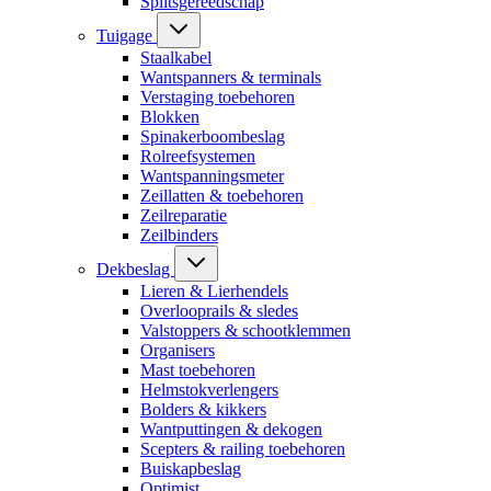
Splitsgereedschap
Tuigage
Staalkabel
Wantspanners & terminals
Verstaging toebehoren
Blokken
Spinakerboombeslag
Rolreefsystemen
Wantspanningsmeter
Zeillatten & toebehoren
Zeilreparatie
Zeilbinders
Dekbeslag
Lieren & Lierhendels
Overlooprails & sledes
Valstoppers & schootklemmen
Organisers
Mast toebehoren
Helmstokverlengers
Bolders & kikkers
Wantputtingen & dekogen
Scepters & railing toebehoren
Buiskapbeslag
Optimist