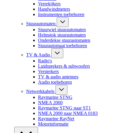
Verrekijkers
Handwindmeters
Instrumenten toebehoren
Stuurautomaten
Stuurwiel stuurautomaten
Helmstok stuurautomaten
Onderdekse stuurautomaten
Stuurautomaat toebehoren
TV & Audio
Radio's
Luidsprekers & subwoofers
Versterkers
TV & audio antennes
Audio toebehoren
Netwerkkabels
Raymarine STNG
NMEA 2000
Raymarine STNG naar ST1
NMEA 2000 naar NMEA 0183
Raymarine RayNet
Motorinformatie