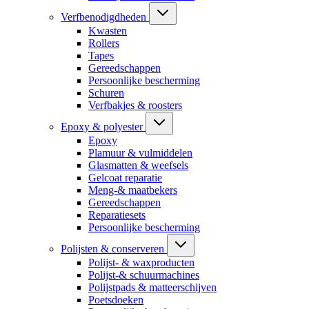
Verfbenodigdheden
Kwasten
Rollers
Tapes
Gereedschappen
Persoonlijke bescherming
Schuren
Verfbakjes & roosters
Epoxy & polyester
Epoxy
Plamuur & vulmiddelen
Glasmatten & weefsels
Gelcoat reparatie
Meng-& maatbekers
Gereedschappen
Reparatiesets
Persoonlijke bescherming
Polijsten & conserveren
Polijst- & waxproducten
Polijst-& schuurmachines
Polijstpads & matteerschijven
Poetsdoeken