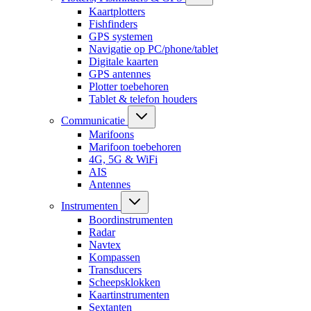
Kaartplotters
Fishfinders
GPS systemen
Navigatie op PC/phone/tablet
Digitale kaarten
GPS antennes
Plotter toebehoren
Tablet & telefon houders
Communicatie
Marifoons
Marifoon toebehoren
4G, 5G & WiFi
AIS
Antennes
Instrumenten
Boordinstrumenten
Radar
Navtex
Kompassen
Transducers
Scheepsklokken
Kaartinstrumenten
Sextanten