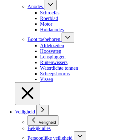
Anodes
Schroefas
Roerblad
Motor
Huidanodes
Boot toebehoren
Afdekzeilen
Hoosvaten
Lenspluggen
Ruitenwissers
Waterdichte tonnen
Scheepshoorns
Vissen
Veiligheid
Veiligheid
Bekijk alles
Persoonlijke veiligheid