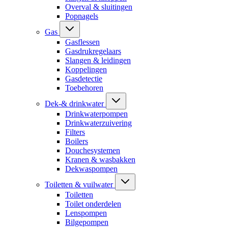
Overval & sluitingen
Popnagels
Gas
Gasflessen
Gasdrukregelaars
Slangen & leidingen
Koppelingen
Gasdetectie
Toebehoren
Dek-& drinkwater
Drinkwaterpompen
Drinkwaterzuivering
Filters
Boilers
Douchesystemen
Kranen & wasbakken
Dekwaspompen
Toiletten & vuilwater
Toiletten
Toilet onderdelen
Lenspompen
Bilgepompen