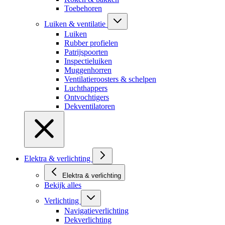
Toebehoren
Luiken & ventilatie
Luiken
Rubber profielen
Patrijspoorten
Inspectieluiken
Muggenhorren
Ventilatieroosters & schelpen
Luchthappers
Ontvochtigers
Dekventilatoren
Elektra & verlichting
Elektra & verlichting
Bekijk alles
Verlichting
Navigatieverlichting
Dekverlichting