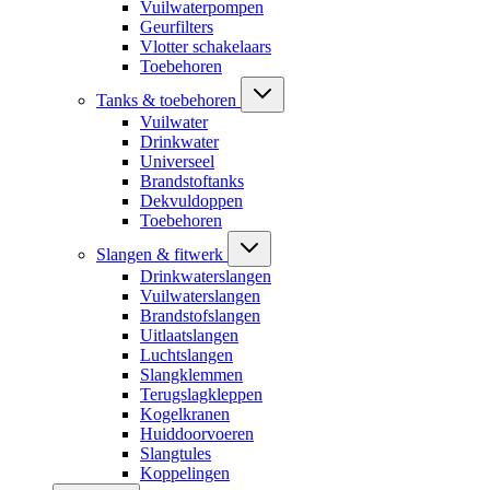
Vuilwaterpompen
Geurfilters
Vlotter schakelaars
Toebehoren
Tanks & toebehoren
Vuilwater
Drinkwater
Universeel
Brandstoftanks
Dekvuldoppen
Toebehoren
Slangen & fitwerk
Drinkwaterslangen
Vuilwaterslangen
Brandstofslangen
Uitlaatslangen
Luchtslangen
Slangklemmen
Terugslagkleppen
Kogelkranen
Huiddoorvoeren
Slangtules
Koppelingen