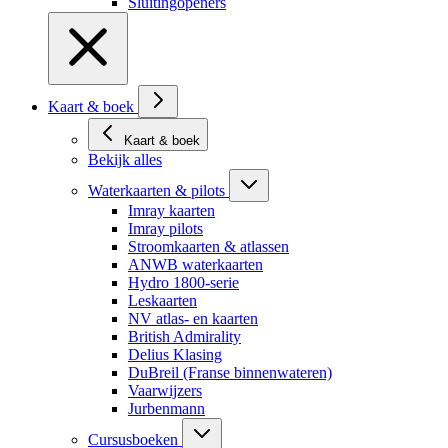
Sluitingopeners
Kaart & boek
Kaart & boek
Bekijk alles
Waterkaarten & pilots
Imray kaarten
Imray pilots
Stroomkaarten & atlassen
ANWB waterkaarten
Hydro 1800-serie
Leskaarten
NV atlas- en kaarten
British Admirality
Delius Klasing
DuBreil (Franse binnenwateren)
Vaarwijzers
Jurbenmann
Cursusboeken