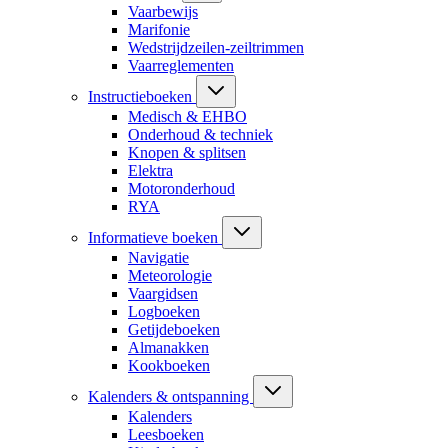
Vaarbewijs
Marifonie
Wedstrijdzeilen-zeiltrimmen
Vaarreglementen
Instructieboeken
Medisch & EHBO
Onderhoud & techniek
Knopen & splitsen
Elektra
Motoronderhoud
RYA
Informatieve boeken
Navigatie
Meteorologie
Vaargidsen
Logboeken
Getijdeboeken
Almanakken
Kookboeken
Kalenders & ontspanning
Kalenders
Leesboeken