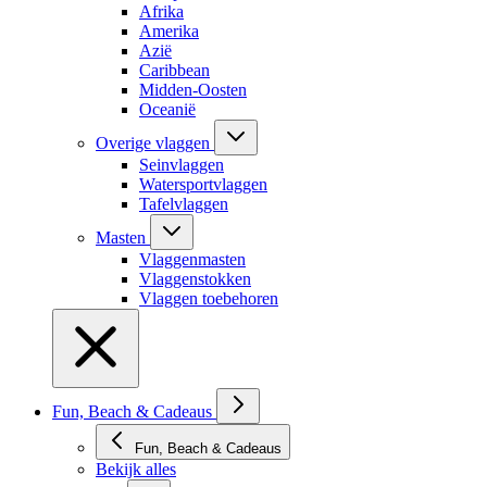
Afrika
Amerika
Azië
Caribbean
Midden-Oosten
Oceanië
Overige vlaggen
Seinvlaggen
Watersportvlaggen
Tafelvlaggen
Masten
Vlaggenmasten
Vlaggenstokken
Vlaggen toebehoren
Fun, Beach & Cadeaus
Fun, Beach & Cadeaus
Bekijk alles