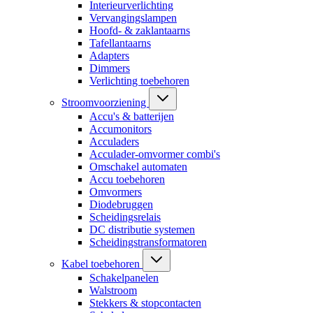
Interieurverlichting
Vervangingslampen
Hoofd- & zaklantaarns
Tafellantaarns
Adapters
Dimmers
Verlichting toebehoren
Stroomvoorziening
Accu's & batterijen
Accumonitors
Acculaders
Acculader-omvormer combi's
Omschakel automaten
Accu toebehoren
Omvormers
Diodebruggen
Scheidingsrelais
DC distributie systemen
Scheidingstransformatoren
Kabel toebehoren
Schakelpanelen
Walstroom
Stekkers & stopcontacten