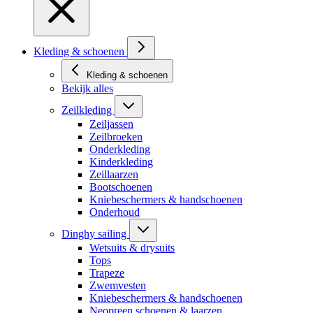
Kleding & schoenen
Kleding & schoenen
Bekijk alles
Zeilkleding
Zeiljassen
Zeilbroeken
Onderkleding
Kinderkleding
Zeillaarzen
Bootschoenen
Kniebeschermers & handschoenen
Onderhoud
Dinghy sailing
Wetsuits & drysuits
Tops
Trapeze
Zwemvesten
Kniebeschermers & handschoenen
Neopreen schoenen & laarzen