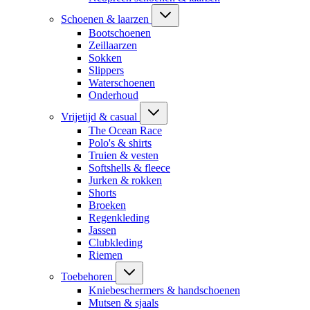
Schoenen & laarzen
Bootschoenen
Zeillaarzen
Sokken
Slippers
Waterschoenen
Onderhoud
Vrijetijd & casual
The Ocean Race
Polo's & shirts
Truien & vesten
Softshells & fleece
Jurken & rokken
Shorts
Broeken
Regenkleding
Jassen
Clubkleding
Riemen
Toebehoren
Kniebeschermers & handschoenen
Mutsen & sjaals