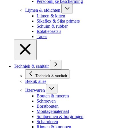
Persoonlijke bescherming
Lijmen & afdichten
Lijmen & kitten
Sikaflex & Sika primers
Schuim & rubber
Isolatiepasta's
Tapes
Techniek & sanitair
Techniek & sanitair
Bekijk alles
IJzerwaren
Bouten & moeren
Schroeven
Borstbouten
Montagemateriaal
Splitpennen & borgringen
Scharnieren
Ringen & knoppen