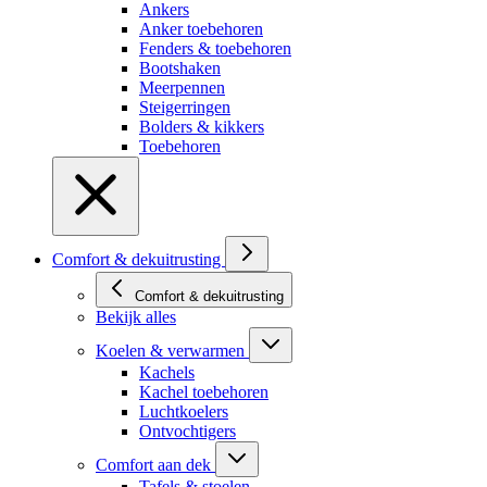
Ankers
Anker toebehoren
Fenders & toebehoren
Bootshaken
Meerpennen
Steigerringen
Bolders & kikkers
Toebehoren
Comfort & dekuitrusting
Comfort & dekuitrusting
Bekijk alles
Koelen & verwarmen
Kachels
Kachel toebehoren
Luchtkoelers
Ontvochtigers
Comfort aan dek
Tafels & stoelen