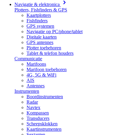
Navigatie & elektronica
Plotters, Fishfinders & GPS
Kaartplotters
Fishfinders
GPS systemen
Navigatie op PC/phone/tablet
Digitale kaarten
GPS antennes
Plotter toebehoren
Tablet & telefon houders
Communicatie
Marifoons
Marifoon toebehoren
4G, 5G & WiFi
AIS
Antennes
Instrumenten
Boordinstrumenten
Radar
Navtex
Kompassen
Transducers
Scheepsklokken
Kaartinstrumenten
Sextanten