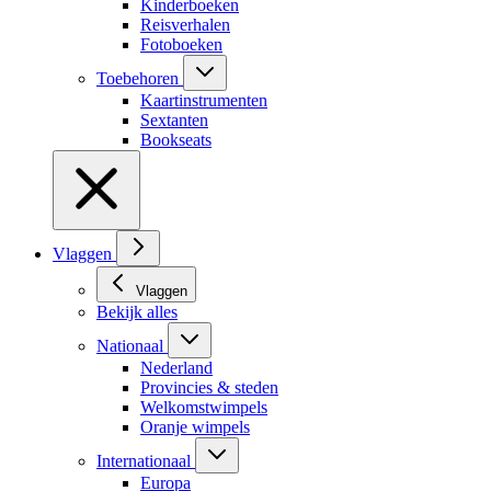
Kinderboeken
Reisverhalen
Fotoboeken
Toebehoren
Kaartinstrumenten
Sextanten
Bookseats
Vlaggen
Vlaggen
Bekijk alles
Nationaal
Nederland
Provincies & steden
Welkomstwimpels
Oranje wimpels
Internationaal
Europa