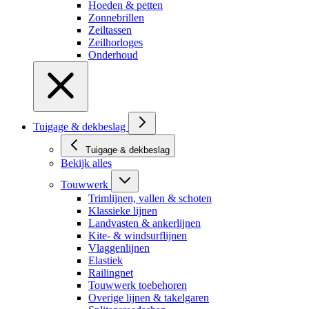
Hoeden & petten
Zonnebrillen
Zeiltassen
Zeilhorloges
Onderhoud
Tuigage & dekbeslag
Tuigage & dekbeslag
Bekijk alles
Touwwerk
Trimlijnen, vallen & schoten
Klassieke lijnen
Landvasten & ankerlijnen
Kite- & windsurflijnen
Vlaggenlijnen
Elastiek
Railingnet
Touwwerk toebehoren
Overige lijnen & takelgaren