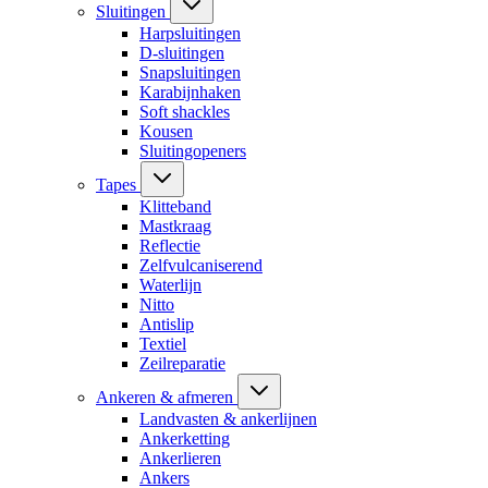
Sluitingen
Harpsluitingen
D-sluitingen
Snapsluitingen
Karabijnhaken
Soft shackles
Kousen
Sluitingopeners
Tapes
Klitteband
Mastkraag
Reflectie
Zelfvulcaniserend
Waterlijn
Nitto
Antislip
Textiel
Zeilreparatie
Ankeren & afmeren
Landvasten & ankerlijnen
Ankerketting
Ankerlieren
Ankers