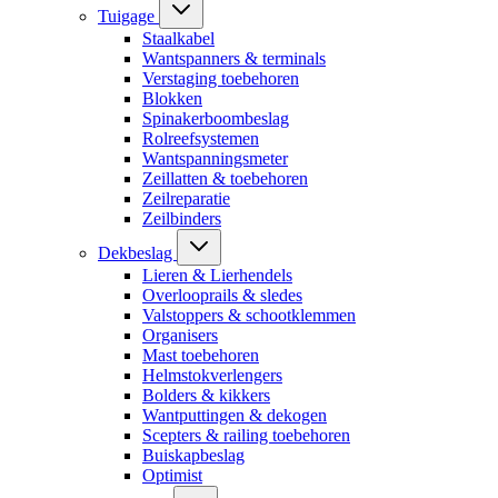
Tuigage
Staalkabel
Wantspanners & terminals
Verstaging toebehoren
Blokken
Spinakerboombeslag
Rolreefsystemen
Wantspanningsmeter
Zeillatten & toebehoren
Zeilreparatie
Zeilbinders
Dekbeslag
Lieren & Lierhendels
Overlooprails & sledes
Valstoppers & schootklemmen
Organisers
Mast toebehoren
Helmstokverlengers
Bolders & kikkers
Wantputtingen & dekogen
Scepters & railing toebehoren
Buiskapbeslag
Optimist