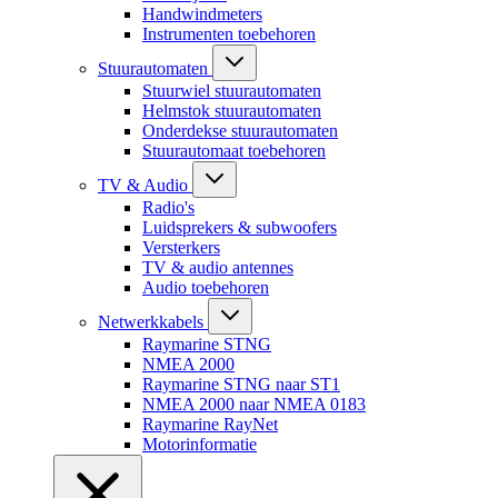
Handwindmeters
Instrumenten toebehoren
Stuurautomaten
Stuurwiel stuurautomaten
Helmstok stuurautomaten
Onderdekse stuurautomaten
Stuurautomaat toebehoren
TV & Audio
Radio's
Luidsprekers & subwoofers
Versterkers
TV & audio antennes
Audio toebehoren
Netwerkkabels
Raymarine STNG
NMEA 2000
Raymarine STNG naar ST1
NMEA 2000 naar NMEA 0183
Raymarine RayNet
Motorinformatie