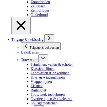
Zonnebrillen
Zeiltassen
Zeilhorloges
Onderhoud
Tuigage & dekbeslag
Tuigage & dekbeslag
Bekijk alles
Touwwerk
Trimlijnen, vallen & schoten
Klassieke lijnen
Landvasten & ankerlijnen
Kite- & windsurflijnen
Vlaggenlijnen
Elastiek
Railingnet
Touwwerk toebehoren
Overige lijnen & takelgaren
Splitsgereedschap