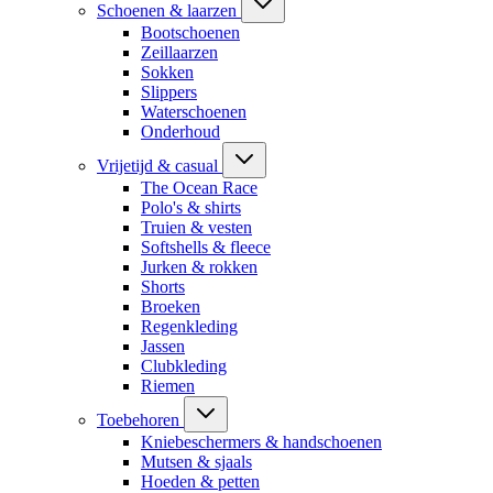
Schoenen & laarzen
Bootschoenen
Zeillaarzen
Sokken
Slippers
Waterschoenen
Onderhoud
Vrijetijd & casual
The Ocean Race
Polo's & shirts
Truien & vesten
Softshells & fleece
Jurken & rokken
Shorts
Broeken
Regenkleding
Jassen
Clubkleding
Riemen
Toebehoren
Kniebeschermers & handschoenen
Mutsen & sjaals
Hoeden & petten