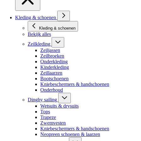
Kleding & schoenen
Kleding & schoenen
Bekijk alles
Zeilkleding
Zeiljassen
Zeilbroeken
Onderkleding
Kinderkleding
Zeillaarzen
Bootschoenen
Kniebeschermers & handschoenen
Onderhoud
Dinghy sailing
Wetsuits & drysuits
Tops
Trapeze
Zwemvesten
Kniebeschermers & handschoenen
Neopreen schoenen & laarzen