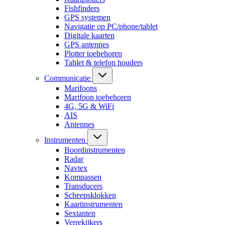
Fishfinders
GPS systemen
Navigatie op PC/phone/tablet
Digitale kaarten
GPS antennes
Plotter toebehoren
Tablet & telefon houders
Communicatie
Marifoons
Marifoon toebehoren
4G, 5G & WiFi
AIS
Antennes
Instrumenten
Boordinstrumenten
Radar
Navtex
Kompassen
Transducers
Scheepsklokken
Kaartinstrumenten
Sextanten
Verrekijkers