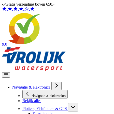
Ga naar de inhoud
Gratis verzending boven €50,-
9,0
Navigatie & elektronica
Navigatie & elektronica
Bekijk alles
Plotters, Fishfinders & GPS
Kaartplotters