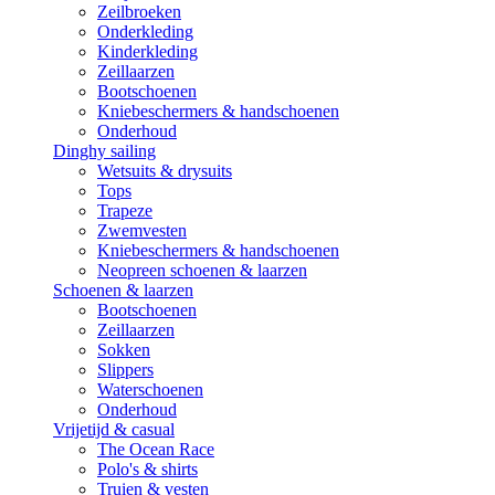
Zeilbroeken
Onderkleding
Kinderkleding
Zeillaarzen
Bootschoenen
Kniebeschermers & handschoenen
Onderhoud
Dinghy sailing
Wetsuits & drysuits
Tops
Trapeze
Zwemvesten
Kniebeschermers & handschoenen
Neopreen schoenen & laarzen
Schoenen & laarzen
Bootschoenen
Zeillaarzen
Sokken
Slippers
Waterschoenen
Onderhoud
Vrijetijd & casual
The Ocean Race
Polo's & shirts
Truien & vesten