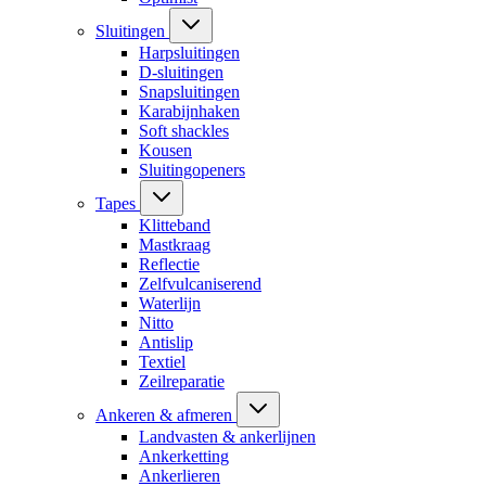
Sluitingen
Harpsluitingen
D-sluitingen
Snapsluitingen
Karabijnhaken
Soft shackles
Kousen
Sluitingopeners
Tapes
Klitteband
Mastkraag
Reflectie
Zelfvulcaniserend
Waterlijn
Nitto
Antislip
Textiel
Zeilreparatie
Ankeren & afmeren
Landvasten & ankerlijnen
Ankerketting
Ankerlieren