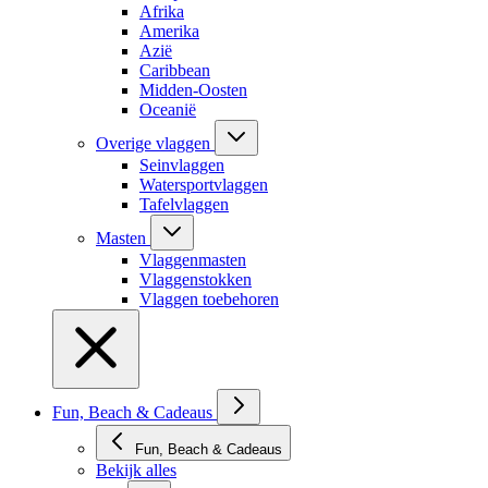
Afrika
Amerika
Azië
Caribbean
Midden-Oosten
Oceanië
Overige vlaggen
Seinvlaggen
Watersportvlaggen
Tafelvlaggen
Masten
Vlaggenmasten
Vlaggenstokken
Vlaggen toebehoren
Fun, Beach & Cadeaus
Fun, Beach & Cadeaus
Bekijk alles