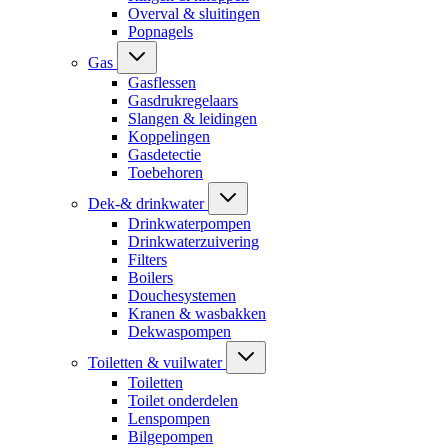
Overval & sluitingen
Popnagels
Gas
Gasflessen
Gasdrukregelaars
Slangen & leidingen
Koppelingen
Gasdetectie
Toebehoren
Dek-& drinkwater
Drinkwaterpompen
Drinkwaterzuivering
Filters
Boilers
Douchesystemen
Kranen & wasbakken
Dekwaspompen
Toiletten & vuilwater
Toiletten
Toilet onderdelen
Lenspompen
Bilgepompen