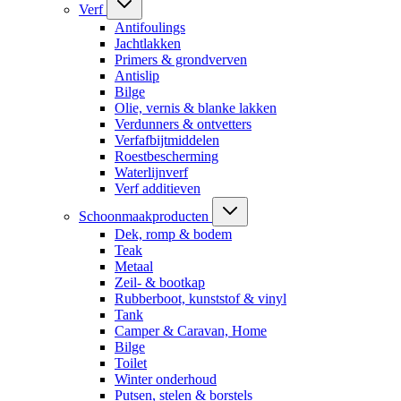
Verf
Antifoulings
Jachtlakken
Primers & grondverven
Antislip
Bilge
Olie, vernis & blanke lakken
Verdunners & ontvetters
Verfafbijtmiddelen
Roestbescherming
Waterlijnverf
Verf additieven
Schoonmaakproducten
Dek, romp & bodem
Teak
Metaal
Zeil- & bootkap
Rubberboot, kunststof & vinyl
Tank
Camper & Caravan, Home
Bilge
Toilet
Winter onderhoud
Putsen, stelen & borstels