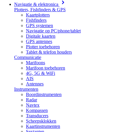
Navigatie & elektronica
Plotters, Fishfinders & GPS
Kaartplotters
Fishfinders
GPS systemen
Navigatie op PC/phone/tablet
Digitale kaarten
GPS antennes
Plotter toebehoren
Tablet & telefon houders
Communicatie
Marifoons
Marifoon toebehoren
4G, 5G & WiFi
AIS
Antennes
Instrumenten
Boordinstrumenten
Radar
Navtex
Kompassen
Transducers
Scheepsklokken
Kaartinstrumenten
Sextanten