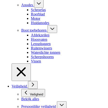
Anodes
Schroefas
Roerblad
Motor
Huidanodes
Boot toebehoren
Afdekzeilen
Hoosvaten
Lenspluggen
Ruitenwissers
Waterdichte tonnen
Scheepshoorns
Vissen
Veiligheid
Veiligheid
Bekijk alles
Persoonlijke veiligheid