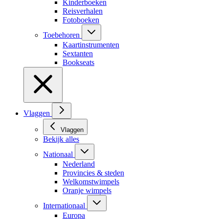
Kinderboeken
Reisverhalen
Fotoboeken
Toebehoren
Kaartinstrumenten
Sextanten
Bookseats
Vlaggen
Vlaggen
Bekijk alles
Nationaal
Nederland
Provincies & steden
Welkomstwimpels
Oranje wimpels
Internationaal
Europa