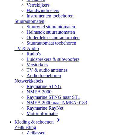
Verrekijkers
Handwindmeters
Instrumenten toebehoren
Stuurautomaten
Stuurwiel stuurautomaten
Helmstok stuurautomaten
Onderdekse stuurautomaten
Stuurautomaat toebehoren
TV & Audio
Radio's
Luidsprekers & subwoofers
Versterkers
TV & audio antennes
Audio toebehoren
Netwerkkabels
Raymarine STNG
NMEA 2000
Raymarine STNG naar ST1
NMEA 2000 naar NMEA 0183
Raymarine RayNet
Motorinformatie
Kleding & schoenen
Zeilkleding
Zeiljassen