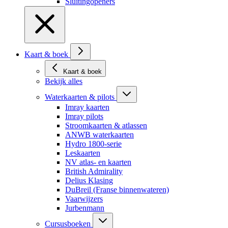
Sluitingopeners
Kaart & boek
Kaart & boek
Bekijk alles
Waterkaarten & pilots
Imray kaarten
Imray pilots
Stroomkaarten & atlassen
ANWB waterkaarten
Hydro 1800-serie
Leskaarten
NV atlas- en kaarten
British Admirality
Delius Klasing
DuBreil (Franse binnenwateren)
Vaarwijzers
Jurbenmann
Cursusboeken