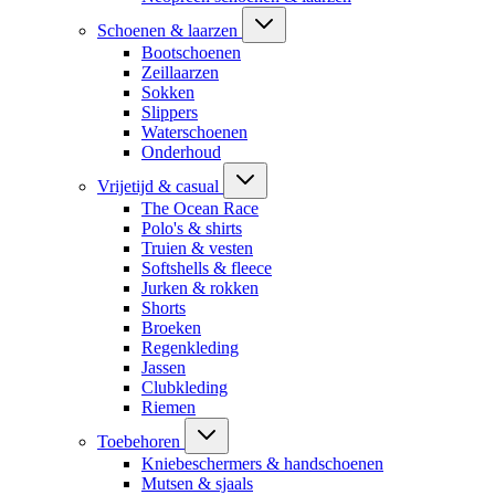
Schoenen & laarzen
Bootschoenen
Zeillaarzen
Sokken
Slippers
Waterschoenen
Onderhoud
Vrijetijd & casual
The Ocean Race
Polo's & shirts
Truien & vesten
Softshells & fleece
Jurken & rokken
Shorts
Broeken
Regenkleding
Jassen
Clubkleding
Riemen
Toebehoren
Kniebeschermers & handschoenen
Mutsen & sjaals