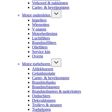
Vetkoord & pakkingen
Carter- & hevelpompen
Motor onderdelen
Impellers
Wierpotten
V-snaren
Motorbediening
Luchtfilters
Brandstoffilters
Oliefilters
Service kits
Overig
Motor toebehoren
Afdekhoezen
Geluidsisolatie
Carter- & hevelpompen
Brandstoftanks
Brandstofslangen
Brandstofmeters & tankvlotters
Ontluchters
Dekvuldoppen
Trolleys & steunen
Toebehoren