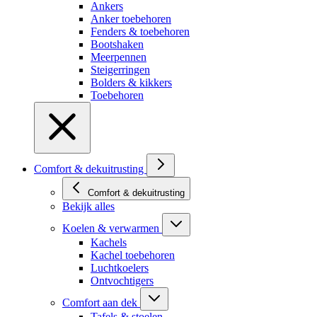
Ankers
Anker toebehoren
Fenders & toebehoren
Bootshaken
Meerpennen
Steigerringen
Bolders & kikkers
Toebehoren
Comfort & dekuitrusting
Comfort & dekuitrusting
Bekijk alles
Koelen & verwarmen
Kachels
Kachel toebehoren
Luchtkoelers
Ontvochtigers
Comfort aan dek
Tafels & stoelen