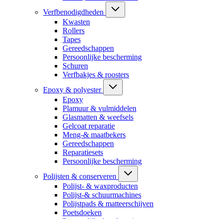
Verfbenodigdheden
Kwasten
Rollers
Tapes
Gereedschappen
Persoonlijke bescherming
Schuren
Verfbakjes & roosters
Epoxy & polyester
Epoxy
Plamuur & vulmiddelen
Glasmatten & weefsels
Gelcoat reparatie
Meng-& maatbekers
Gereedschappen
Reparatiesets
Persoonlijke bescherming
Polijsten & conserveren
Polijst- & waxproducten
Polijst-& schuurmachines
Polijstpads & matteerschijven
Poetsdoeken