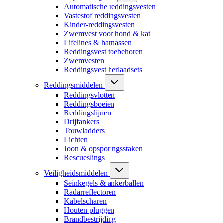
Automatische reddingsvesten
Vastestof reddingsvesten
Kinder-reddingsvesten
Zwemvest voor hond & kat
Lifelines & harnassen
Reddingsvest toebehoren
Zwemvesten
Reddingsvest herlaadsets
Reddingsmiddelen
Reddingsvlotten
Reddingsboeien
Reddingslijnen
Drijfankers
Touwladders
Lichten
Joon & opsporingsstaken
Rescueslings
Veiligheidsmiddelen
Seinkegels & ankerballen
Radarreflectoren
Kabelscharen
Houten pluggen
Brandbestrijding