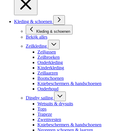
Kleding & schoenen
Kleding & schoenen
Bekijk alles
Zeilkleding
Zeiljassen
Zeilbroeken
Onderkleding
Kinderkleding
Zeillaarzen
Bootschoenen
Kniebeschermers & handschoenen
Onderhoud
Dinghy sailing
Wetsuits & drysuits
Tops
Trapeze
Zwemvesten
Kniebeschermers & handschoenen
Neopreen schoenen & laarzen