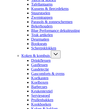
Tafellantaarns
Kussens & fleecedekens
Stuurstoelen
Zwemtrappen
Parasols & zonneschermen
Bekerhouders
Blue Performance dekuitrusting
Teak artikelen
Deurmatten
Bookseats
Scheepsklokken
Koken & kombuis
Drinkflessen
Gasflessen
Gasdetectie
Gascomforts & ovens
Koelkasten
Koelboxen
Barbecues
Keukentextiel
Serviesgoed
Prullenbakken
Kookboeken
Koken & bakken