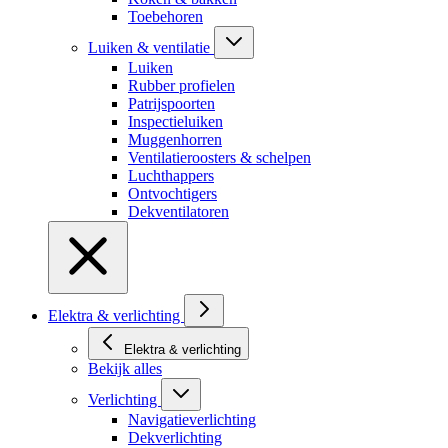
Toebehoren
Luiken & ventilatie
Luiken
Rubber profielen
Patrijspoorten
Inspectieluiken
Muggenhorren
Ventilatieroosters & schelpen
Luchthappers
Ontvochtigers
Dekventilatoren
Elektra & verlichting
Elektra & verlichting
Bekijk alles
Verlichting
Navigatieverlichting
Dekverlichting