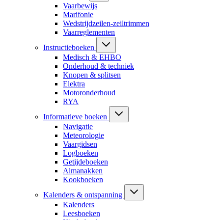
Vaarbewijs
Marifonie
Wedstrijdzeilen-zeiltrimmen
Vaarreglementen
Instructieboeken
Medisch & EHBO
Onderhoud & techniek
Knopen & splitsen
Elektra
Motoronderhoud
RYA
Informatieve boeken
Navigatie
Meteorologie
Vaargidsen
Logboeken
Getijdeboeken
Almanakken
Kookboeken
Kalenders & ontspanning
Kalenders
Leesboeken