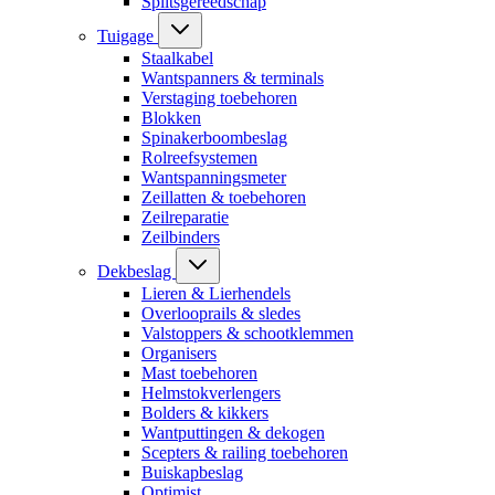
Splitsgereedschap
Tuigage
Staalkabel
Wantspanners & terminals
Verstaging toebehoren
Blokken
Spinakerboombeslag
Rolreefsystemen
Wantspanningsmeter
Zeillatten & toebehoren
Zeilreparatie
Zeilbinders
Dekbeslag
Lieren & Lierhendels
Overlooprails & sledes
Valstoppers & schootklemmen
Organisers
Mast toebehoren
Helmstokverlengers
Bolders & kikkers
Wantputtingen & dekogen
Scepters & railing toebehoren
Buiskapbeslag
Optimist