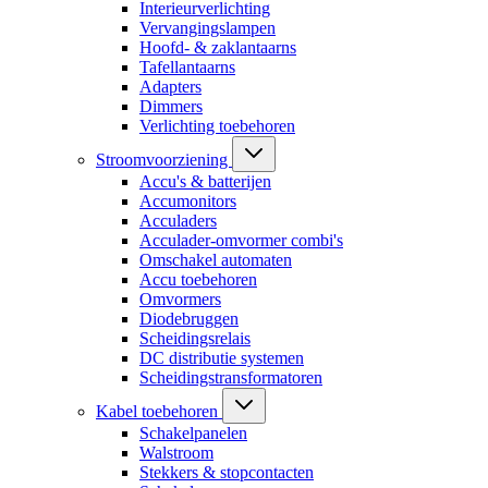
Interieurverlichting
Vervangingslampen
Hoofd- & zaklantaarns
Tafellantaarns
Adapters
Dimmers
Verlichting toebehoren
Stroomvoorziening
Accu's & batterijen
Accumonitors
Acculaders
Acculader-omvormer combi's
Omschakel automaten
Accu toebehoren
Omvormers
Diodebruggen
Scheidingsrelais
DC distributie systemen
Scheidingstransformatoren
Kabel toebehoren
Schakelpanelen
Walstroom
Stekkers & stopcontacten