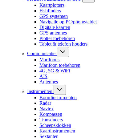
Kaartplotters
Fishfinders
GPS systemen
Navigatie op PC/phone/tablet
Digitale kaarten
GPS antennes
Plotter toebehoren
Tablet & telefon houders
Communicatie
Marifoons
Marifoon toebehoren
4G, 5G & WiFi
AIS
Antennes
Instrumenten
Boordinstrumenten
Radar
Navtex
Kompassen
Transducers
Scheepsklokken
Kaartinstrumenten
Sextanten