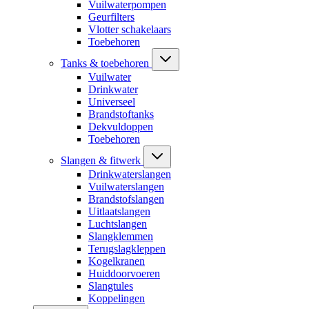
Vuilwaterpompen
Geurfilters
Vlotter schakelaars
Toebehoren
Tanks & toebehoren
Vuilwater
Drinkwater
Universeel
Brandstoftanks
Dekvuldoppen
Toebehoren
Slangen & fitwerk
Drinkwaterslangen
Vuilwaterslangen
Brandstofslangen
Uitlaatslangen
Luchtslangen
Slangklemmen
Terugslagkleppen
Kogelkranen
Huiddoorvoeren
Slangtules
Koppelingen