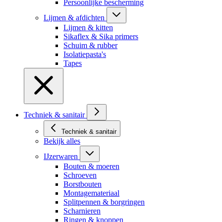
Persoonlijke bescherming
Lijmen & afdichten
Lijmen & kitten
Sikaflex & Sika primers
Schuim & rubber
Isolatiepasta's
Tapes
Techniek & sanitair
Techniek & sanitair
Bekijk alles
IJzerwaren
Bouten & moeren
Schroeven
Borstbouten
Montagemateriaal
Splitpennen & borgringen
Scharnieren
Ringen & knoppen