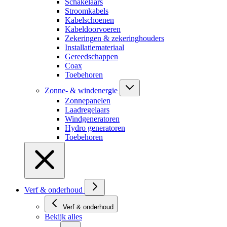
Schakelaars
Stroomkabels
Kabelschoenen
Kabeldoorvoeren
Zekeringen & zekeringhouders
Installatiemateriaal
Gereedschappen
Coax
Toebehoren
Zonne- & windenergie
Zonnepanelen
Laadregelaars
Windgeneratoren
Hydro generatoren
Toebehoren
Verf & onderhoud
Verf & onderhoud
Bekijk alles