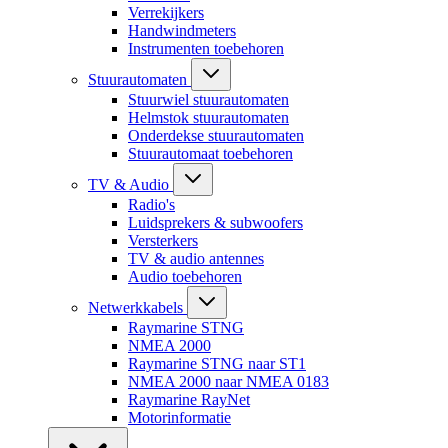
Verrekijkers
Handwindmeters
Instrumenten toebehoren
Stuurautomaten
Stuurwiel stuurautomaten
Helmstok stuurautomaten
Onderdekse stuurautomaten
Stuurautomaat toebehoren
TV & Audio
Radio's
Luidsprekers & subwoofers
Versterkers
TV & audio antennes
Audio toebehoren
Netwerkkabels
Raymarine STNG
NMEA 2000
Raymarine STNG naar ST1
NMEA 2000 naar NMEA 0183
Raymarine RayNet
Motorinformatie