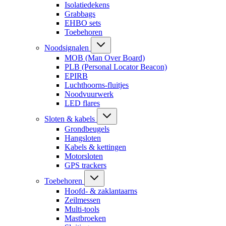
Isolatiedekens
Grabbags
EHBO sets
Toebehoren
Noodsignalen
MOB (Man Over Board)
PLB (Personal Locator Beacon)
EPIRB
Luchthoorns-fluitjes
Noodvuurwerk
LED flares
Sloten & kabels
Grondbeugels
Hangsloten
Kabels & kettingen
Motorsloten
GPS trackers
Toebehoren
Hoofd- & zaklantaarns
Zeilmessen
Multi-tools
Mastbroeken