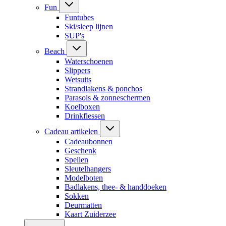
Fun
Funtubes
Ski/sleep lijnen
SUP's
Beach
Waterschoenen
Slippers
Wetsuits
Strandlakens & ponchos
Parasols & zonneschermen
Koelboxen
Drinkflessen
Cadeau artikelen
Cadeaubonnen
Geschenk
Spellen
Sleutelhangers
Modelboten
Badlakens, thee- & handdoeken
Sokken
Deurmatten
Kaart Zuiderzee