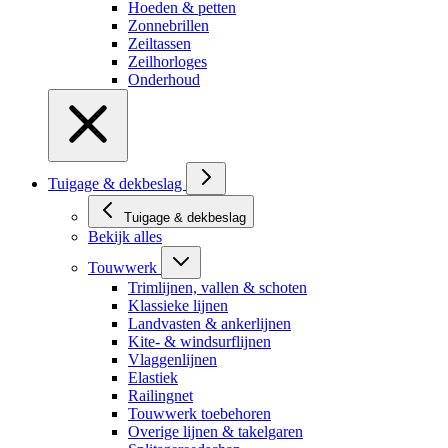
Hoeden & petten
Zonnebrillen
Zeiltassen
Zeilhorloges
Onderhoud
Tuigage & dekbeslag
Tuigage & dekbeslag
Bekijk alles
Touwwerk
Trimlijnen, vallen & schoten
Klassieke lijnen
Landvasten & ankerlijnen
Kite- & windsurflijnen
Vlaggenlijnen
Elastiek
Railingnet
Touwwerk toebehoren
Overige lijnen & takelgaren