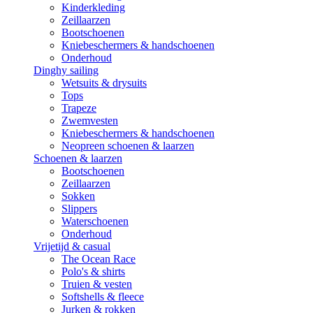
Kinderkleding
Zeillaarzen
Bootschoenen
Kniebeschermers & handschoenen
Onderhoud
Dinghy sailing
Wetsuits & drysuits
Tops
Trapeze
Zwemvesten
Kniebeschermers & handschoenen
Neopreen schoenen & laarzen
Schoenen & laarzen
Bootschoenen
Zeillaarzen
Sokken
Slippers
Waterschoenen
Onderhoud
Vrijetijd & casual
The Ocean Race
Polo's & shirts
Truien & vesten
Softshells & fleece
Jurken & rokken