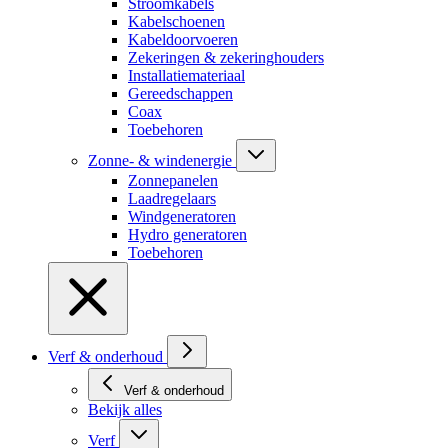
Stroomkabels
Kabelschoenen
Kabeldoorvoeren
Zekeringen & zekeringhouders
Installatiemateriaal
Gereedschappen
Coax
Toebehoren
Zonne- & windenergie
Zonnepanelen
Laadregelaars
Windgeneratoren
Hydro generatoren
Toebehoren
Verf & onderhoud
Verf & onderhoud
Bekijk alles
Verf