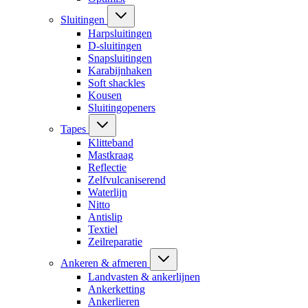
Sluitingen
Harpsluitingen
D-sluitingen
Snapsluitingen
Karabijnhaken
Soft shackles
Kousen
Sluitingopeners
Tapes
Klitteband
Mastkraag
Reflectie
Zelfvulcaniserend
Waterlijn
Nitto
Antislip
Textiel
Zeilreparatie
Ankeren & afmeren
Landvasten & ankerlijnen
Ankerketting
Ankerlieren