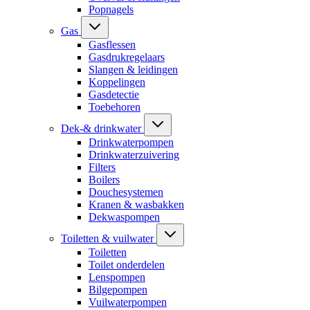
Popnagels
Gas
Gasflessen
Gasdrukregelaars
Slangen & leidingen
Koppelingen
Gasdetectie
Toebehoren
Dek-& drinkwater
Drinkwaterpompen
Drinkwaterzuivering
Filters
Boilers
Douchesystemen
Kranen & wasbakken
Dekwaspompen
Toiletten & vuilwater
Toiletten
Toilet onderdelen
Lenspompen
Bilgepompen
Vuilwaterpompen