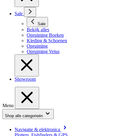
Sale
Sale
Bekijk alles
Opruiming Boeken
Kleding & Schoenen
Opruiming
Opruiming Vetus
Showroom
Menu
Shop alle categorieën
Navigatie & elektronica
Plotters, Fishfinders & GPS