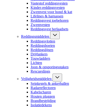
Vastestof reddingsvesten
Kinder-reddingsvesten
Zwemvest voor hond & kat
Lifelines & harnassen
Reddingsvest toebehoren
Zwemvesten
Reddingsvest herlaadsets
Reddingsmiddelen
Reddingsvlotten
Reddingsboeien
Reddingslijnen
Drijfankers
Touwladders
Lichten
Joon & opsporingsstaken
Rescueslings
Veiligheidsmiddelen
Seinkegels & ankerballen
Radarreflectoren
Kabelscharen
Houten pluggen
Brandbestrijding
Isolatiedekens