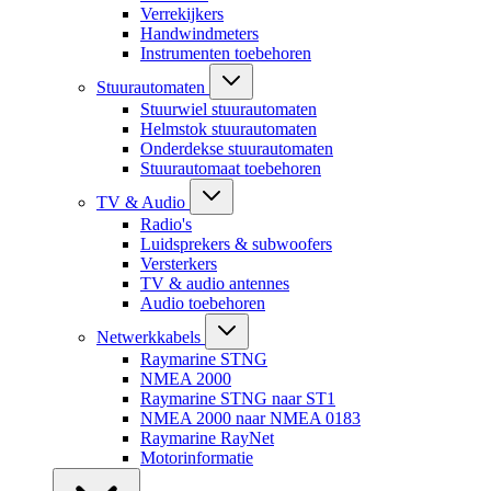
Verrekijkers
Handwindmeters
Instrumenten toebehoren
Stuurautomaten
Stuurwiel stuurautomaten
Helmstok stuurautomaten
Onderdekse stuurautomaten
Stuurautomaat toebehoren
TV & Audio
Radio's
Luidsprekers & subwoofers
Versterkers
TV & audio antennes
Audio toebehoren
Netwerkkabels
Raymarine STNG
NMEA 2000
Raymarine STNG naar ST1
NMEA 2000 naar NMEA 0183
Raymarine RayNet
Motorinformatie