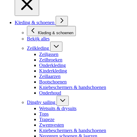
Kleding & schoenen
Kleding & schoenen
Bekijk alles
Zeilkleding
Zeiljassen
Zeilbroeken
Onderkleding
Kinderkleding
Zeillaarzen
Bootschoenen
Kniebeschermers & handschoenen
Onderhoud
Dinghy sailing
Wetsuits & drysuits
Tops
Trapeze
Zwemvesten
Kniebeschermers & handschoenen
Neopreen schoenen & laarzen