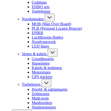
Grabbags
EHBO sets
Toebehoren
Noodsignalen
MOB (Man Over Board)
PLB (Personal Locator Beacon)
EPIRB
Luchthoorns-fluitjes
Noodvuurwerk
LED flares
Sloten & kabels
Grondbeugels
Hangsloten
Kabels & kettingen
Motorsloten
GPS trackers
Toebehoren
Hoofd- & zaklantaarns
Zeilmessen
Multi-tools
Mastbroeken
Sluitingopeners