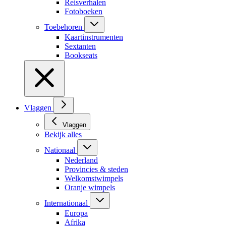
Reisverhalen
Fotoboeken
Toebehoren
Kaartinstrumenten
Sextanten
Bookseats
Vlaggen
Vlaggen
Bekijk alles
Nationaal
Nederland
Provincies & steden
Welkomstwimpels
Oranje wimpels
Internationaal
Europa
Afrika