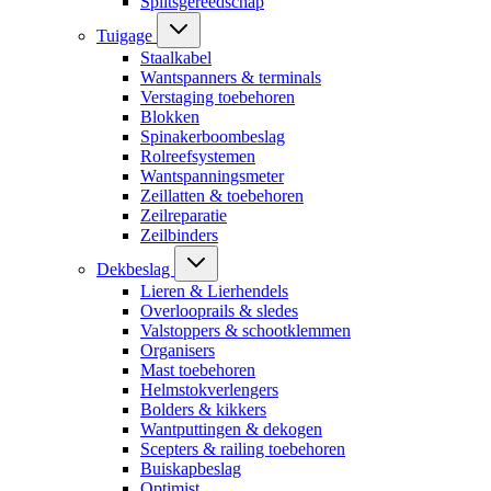
Splitsgereedschap
Tuigage
Staalkabel
Wantspanners & terminals
Verstaging toebehoren
Blokken
Spinakerboombeslag
Rolreefsystemen
Wantspanningsmeter
Zeillatten & toebehoren
Zeilreparatie
Zeilbinders
Dekbeslag
Lieren & Lierhendels
Overlooprails & sledes
Valstoppers & schootklemmen
Organisers
Mast toebehoren
Helmstokverlengers
Bolders & kikkers
Wantputtingen & dekogen
Scepters & railing toebehoren
Buiskapbeslag
Optimist