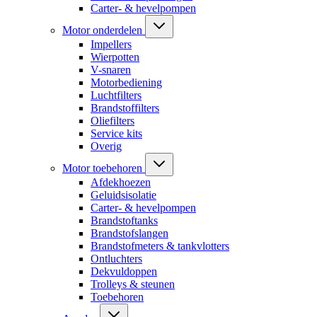
Carter- & hevelpompen
Motor onderdelen
Impellers
Wierpotten
V-snaren
Motorbediening
Luchtfilters
Brandstoffilters
Oliefilters
Service kits
Overig
Motor toebehoren
Afdekhoezen
Geluidsisolatie
Carter- & hevelpompen
Brandstoftanks
Brandstofslangen
Brandstofmeters & tankvlotters
Ontluchters
Dekvuldoppen
Trolleys & steunen
Toebehoren