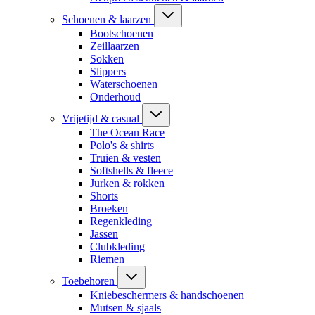
Schoenen & laarzen
Bootschoenen
Zeillaarzen
Sokken
Slippers
Waterschoenen
Onderhoud
Vrijetijd & casual
The Ocean Race
Polo's & shirts
Truien & vesten
Softshells & fleece
Jurken & rokken
Shorts
Broeken
Regenkleding
Jassen
Clubkleding
Riemen
Toebehoren
Kniebeschermers & handschoenen
Mutsen & sjaals