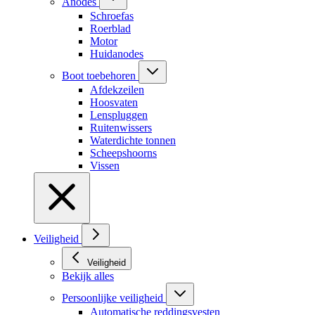
Anodes
Schroefas
Roerblad
Motor
Huidanodes
Boot toebehoren
Afdekzeilen
Hoosvaten
Lenspluggen
Ruitenwissers
Waterdichte tonnen
Scheepshoorns
Vissen
Veiligheid
Veiligheid
Bekijk alles
Persoonlijke veiligheid
Automatische reddingsvesten