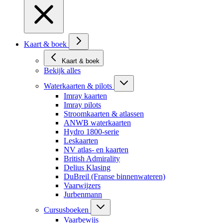
Kaart & boek
Kaart & boek
Bekijk alles
Waterkaarten & pilots
Imray kaarten
Imray pilots
Stroomkaarten & atlassen
ANWB waterkaarten
Hydro 1800-serie
Leskaarten
NV atlas- en kaarten
British Admirality
Delius Klasing
DuBreil (Franse binnenwateren)
Vaarwijzers
Jurbenmann
Cursusboeken
Vaarbewijs