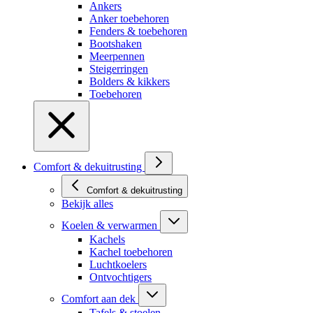
Ankers
Anker toebehoren
Fenders & toebehoren
Bootshaken
Meerpennen
Steigerringen
Bolders & kikkers
Toebehoren
Comfort & dekuitrusting
Comfort & dekuitrusting
Bekijk alles
Koelen & verwarmen
Kachels
Kachel toebehoren
Luchtkoelers
Ontvochtigers
Comfort aan dek
Tafels & stoelen