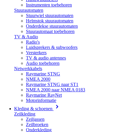
Instrumenten toebehoren
Stuurautomaten
Stuurwiel stuurautomaten
Helmstok stuurautomaten
Onderdekse stuurautomaten
Stuurautomaat toebehoren
TV & Audio
Radio's
Luidsprekers & subwoofers
Versterkers
TV & audio antennes
Audio toebehoren
Netwerkkabels
Raymarine STNG
NMEA 2000
Raymarine STNG naar ST1
NMEA 2000 naar NMEA 0183
Raymarine RayNet
Motorinformatie
Kleding & schoenen
Zeilkleding
Zeiljassen
Zeilbroeken
Onderkleding