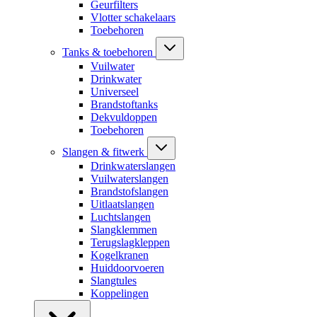
Geurfilters
Vlotter schakelaars
Toebehoren
Tanks & toebehoren
Vuilwater
Drinkwater
Universeel
Brandstoftanks
Dekvuldoppen
Toebehoren
Slangen & fitwerk
Drinkwaterslangen
Vuilwaterslangen
Brandstofslangen
Uitlaatslangen
Luchtslangen
Slangklemmen
Terugslagkleppen
Kogelkranen
Huiddoorvoeren
Slangtules
Koppelingen