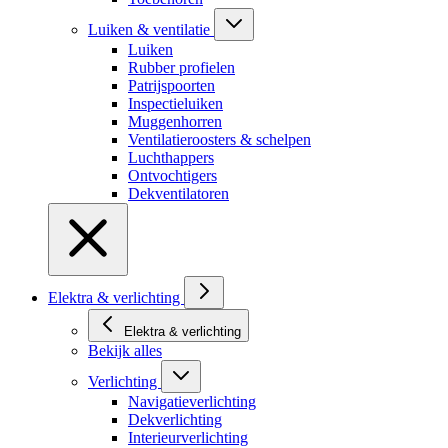
Luiken & ventilatie
Luiken
Rubber profielen
Patrijspoorten
Inspectieluiken
Muggenhorren
Ventilatieroosters & schelpen
Luchthappers
Ontvochtigers
Dekventilatoren
Elektra & verlichting
Elektra & verlichting
Bekijk alles
Verlichting
Navigatieverlichting
Dekverlichting
Interieurverlichting