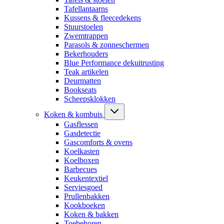
Tafellantaarns
Kussens & fleecedekens
Stuurstoelen
Zwemtrappen
Parasols & zonneschermen
Bekerhouders
Blue Performance dekuitrusting
Teak artikelen
Deurmatten
Bookseats
Scheepsklokken
Koken & kombuis
Gasflessen
Gasdetectie
Gascomforts & ovens
Koelkasten
Koelboxen
Barbecues
Keukentextiel
Serviesgoed
Prullenbakken
Kookboeken
Koken & bakken
Toebehoren