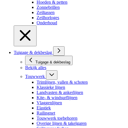
Hoeden & petten
Zonnebrillen
Zeiltassen
Zeilhorloges
Onderhoud
Tuigage & dekbeslag
Tuigage & dekbeslag
Bekijk alles
Touwwerk
Trimlijnen, vallen & schoten
Klassieke lijnen
Landvasten & ankerlijnen
Kite- & windsurflijnen
Vlaggenlijnen
Elastiek
Railingnet
Touwwerk toebehoren
Overige lijnen & takelgaren