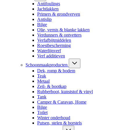
Antifoulings
Jachtlakken
Primers & grondverven
Antislip
Bilge
Olie, vernis & blanke lakken
Verdunners & ontvetters
Verfafbijtmiddelen
Roestbescherming
Waterlijnverf
Verf additieven
Schoonmaakproducten
Dek, romp & bodem
Teak
Metaal
Zeil- & bootkap
Rubberboot, kunststof & vinyl
Tank
Camper & Caravan, Home
Bilge
Toilet
Winter onderhoud
Putsen, stelen & borstels