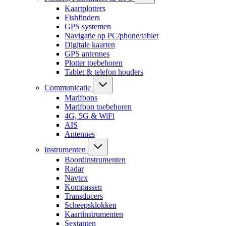
Kaartplotters
Fishfinders
GPS systemen
Navigatie op PC/phone/tablet
Digitale kaarten
GPS antennes
Plotter toebehoren
Tablet & telefon houders
Communicatie
Marifoons
Marifoon toebehoren
4G, 5G & WiFi
AIS
Antennes
Instrumenten
Boordinstrumenten
Radar
Navtex
Kompassen
Transducers
Scheepsklokken
Kaartinstrumenten
Sextanten