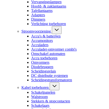
Vervangingslampen
Hoofd- & zaklantaarns
Tafellantaarns
Adapters
Dimmers
Verlichting toebehoren
Stroomvoorziening
Accu's & batterijen
Accumonitors
Acculaders
Acculader-omvormer combi's
Omschakel automaten
Accu toebehoren
Omvormers
Diodebruggen
Scheidingsrelais
DC distributie systemen
Scheidingstransformatoren
Kabel toebehoren
Schakelpanelen
Walstroom
Stekkers & stopcontacten
Schakelaars