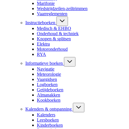
Marifonie
Wedstrijdzeilen-zeiltrimmen
Vaarreglementen
Instructieboeken
Medisch & EHBO
Onderhoud & techniek
Knopen & splitsen
Elektra
Motoronderhoud
RYA
Informatieve boeken
Navigatie
Meteorologie
Vaargidsen
Logboeken
Getijdeboeken
Almanakken
Kookboeken
Kalenders & ontspanning
Kalenders
Leesboeken
Kinderboeken