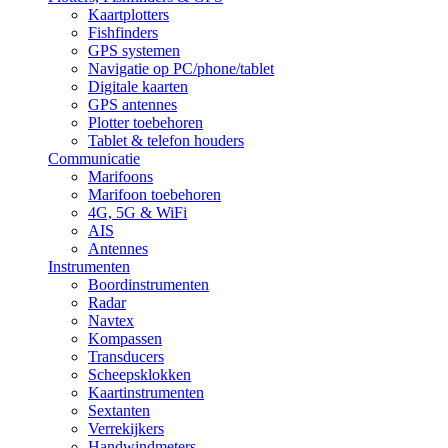
Kaartplotters
Fishfinders
GPS systemen
Navigatie op PC/phone/tablet
Digitale kaarten
GPS antennes
Plotter toebehoren
Tablet & telefon houders
Communicatie
Marifoons
Marifoon toebehoren
4G, 5G & WiFi
AIS
Antennes
Instrumenten
Boordinstrumenten
Radar
Navtex
Kompassen
Transducers
Scheepsklokken
Kaartinstrumenten
Sextanten
Verrekijkers
Handwindmeters