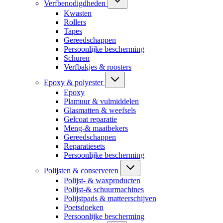
Verfbenodigdheden
Kwasten
Rollers
Tapes
Gereedschappen
Persoonlijke bescherming
Schuren
Verfbakjes & roosters
Epoxy & polyester
Epoxy
Plamuur & vulmiddelen
Glasmatten & weefsels
Gelcoat reparatie
Meng-& maatbekers
Gereedschappen
Reparatiesets
Persoonlijke bescherming
Polijsten & conserveren
Polijst- & waxproducten
Polijst-& schuurmachines
Polijstpads & matteerschijven
Poetsdoeken
Persoonlijke bescherming