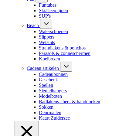
Funtubes
Ski/sleep lijnen
SUP's
Beach
Waterschoenen
Slippers
Wetsuits
Strandlakens & ponchos
Parasols & zonneschermen
Koelboxen
Cadeau artikelen
Cadeaubonnen
Geschenk
Spellen
Sleutelhangers
Modelboten
Badlakens, thee- & handdoeken
Sokken
Deurmatten
Kaart Zuiderzee