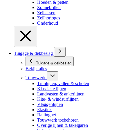
Hoeden & petten
Zonnebrillen
Zeiltassen
Zeilhorloges
Onderhoud
Tuigage & dekbeslag
Tuigage & dekbeslag
Bekijk alles
Touwwerk
Trimlijnen, vallen & schoten
Klassieke lijnen
Landvasten & ankerlijnen
Kite- & windsurflijnen
Vlaggenlijnen
Elastiek
Railingnet
Touwwerk toebehoren
Overige lijnen & takelgaren