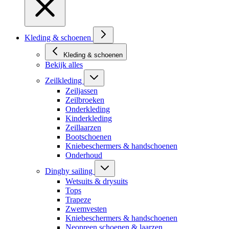
Kleding & schoenen
Kleding & schoenen
Bekijk alles
Zeilkleding
Zeiljassen
Zeilbroeken
Onderkleding
Kinderkleding
Zeillaarzen
Bootschoenen
Kniebeschermers & handschoenen
Onderhoud
Dinghy sailing
Wetsuits & drysuits
Tops
Trapeze
Zwemvesten
Kniebeschermers & handschoenen
Neopreen schoenen & laarzen