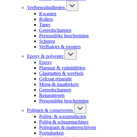
Verfbenodigdheden
Kwasten
Rollers
Tapes
Gereedschappen
Persoonlijke bescherming
Schuren
Verfbakjes & roosters
Epoxy & polyester
Epoxy
Plamuur & vulmiddelen
Glasmatten & weefsels
Gelcoat reparatie
Meng-& maatbekers
Gereedschappen
Reparatiesets
Persoonlijke bescherming
Polijsten & conserveren
Polijst- & waxproducten
Polijst-& schuurmachines
Polijstpads & matteerschijven
Poetsdoeken