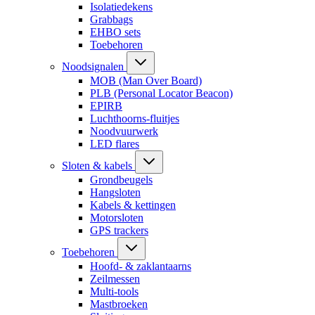
Isolatiedekens
Grabbags
EHBO sets
Toebehoren
Noodsignalen
MOB (Man Over Board)
PLB (Personal Locator Beacon)
EPIRB
Luchthoorns-fluitjes
Noodvuurwerk
LED flares
Sloten & kabels
Grondbeugels
Hangsloten
Kabels & kettingen
Motorsloten
GPS trackers
Toebehoren
Hoofd- & zaklantaarns
Zeilmessen
Multi-tools
Mastbroeken