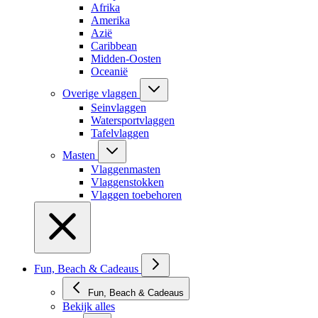
Afrika
Amerika
Azië
Caribbean
Midden-Oosten
Oceanië
Overige vlaggen
Seinvlaggen
Watersportvlaggen
Tafelvlaggen
Masten
Vlaggenmasten
Vlaggenstokken
Vlaggen toebehoren
Fun, Beach & Cadeaus
Fun, Beach & Cadeaus
Bekijk alles