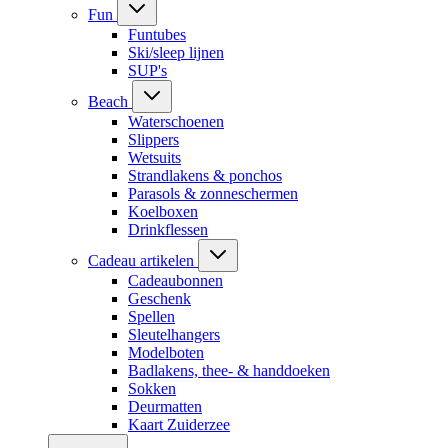
Fun
Funtubes
Ski/sleep lijnen
SUP's
Beach
Waterschoenen
Slippers
Wetsuits
Strandlakens & ponchos
Parasols & zonneschermen
Koelboxen
Drinkflessen
Cadeau artikelen
Cadeaubonnen
Geschenk
Spellen
Sleutelhangers
Modelboten
Badlakens, thee- & handdoeken
Sokken
Deurmatten
Kaart Zuiderzee