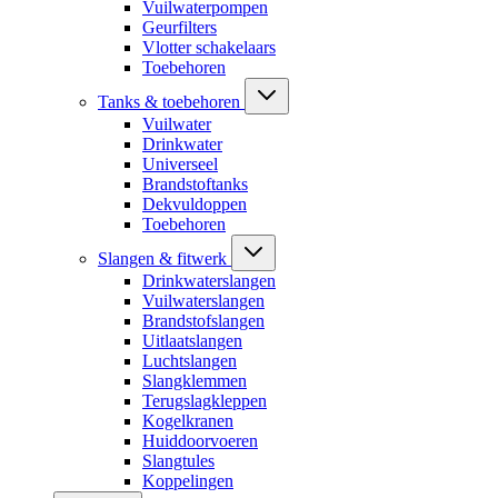
Vuilwaterpompen
Geurfilters
Vlotter schakelaars
Toebehoren
Tanks & toebehoren
Vuilwater
Drinkwater
Universeel
Brandstoftanks
Dekvuldoppen
Toebehoren
Slangen & fitwerk
Drinkwaterslangen
Vuilwaterslangen
Brandstofslangen
Uitlaatslangen
Luchtslangen
Slangklemmen
Terugslagkleppen
Kogelkranen
Huiddoorvoeren
Slangtules
Koppelingen