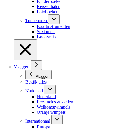
Kinderboeken
Reisverhalen
Fotoboeken
Toebehoren
Kaartinstrumenten
Sextanten
Bookseats
Vlaggen
Vlaggen
Bekijk alles
Nationaal
Nederland
Provincies & steden
Welkomstwimpels
Oranje wimpels
Internationaal
Europa