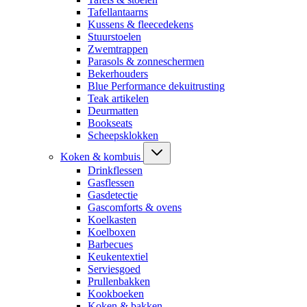
Tafellantaarns
Kussens & fleecedekens
Stuurstoelen
Zwemtrappen
Parasols & zonneschermen
Bekerhouders
Blue Performance dekuitrusting
Teak artikelen
Deurmatten
Bookseats
Scheepsklokken
Koken & kombuis
Drinkflessen
Gasflessen
Gasdetectie
Gascomforts & ovens
Koelkasten
Koelboxen
Barbecues
Keukentextiel
Serviesgoed
Prullenbakken
Kookboeken
Koken & bakken