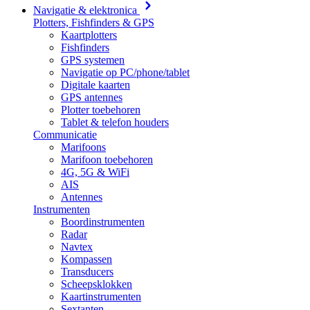
Navigatie & elektronica
Plotters, Fishfinders & GPS
Kaartplotters
Fishfinders
GPS systemen
Navigatie op PC/phone/tablet
Digitale kaarten
GPS antennes
Plotter toebehoren
Tablet & telefon houders
Communicatie
Marifoons
Marifoon toebehoren
4G, 5G & WiFi
AIS
Antennes
Instrumenten
Boordinstrumenten
Radar
Navtex
Kompassen
Transducers
Scheepsklokken
Kaartinstrumenten
Sextanten