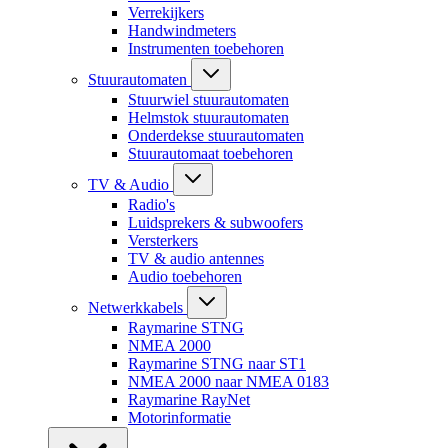
Verrekijkers
Handwindmeters
Instrumenten toebehoren
Stuurautomaten
Stuurwiel stuurautomaten
Helmstok stuurautomaten
Onderdekse stuurautomaten
Stuurautomaat toebehoren
TV & Audio
Radio's
Luidsprekers & subwoofers
Versterkers
TV & audio antennes
Audio toebehoren
Netwerkkabels
Raymarine STNG
NMEA 2000
Raymarine STNG naar ST1
NMEA 2000 naar NMEA 0183
Raymarine RayNet
Motorinformatie