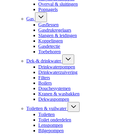
Overval & sluitingen
Popnagels
Gas
Gasflessen
Gasdrukregelaars
Slangen & leidingen
Koppelingen
Gasdetectie
Toebehoren
Dek-& drinkwater
Drinkwaterpompen
Drinkwaterzuivering
Filters
Boilers
Douchesystemen
Kranen & wasbakken
Dekwaspompen
Toiletten & vuilwater
Toiletten
Toilet onderdelen
Lenspompen
Bilgepompen