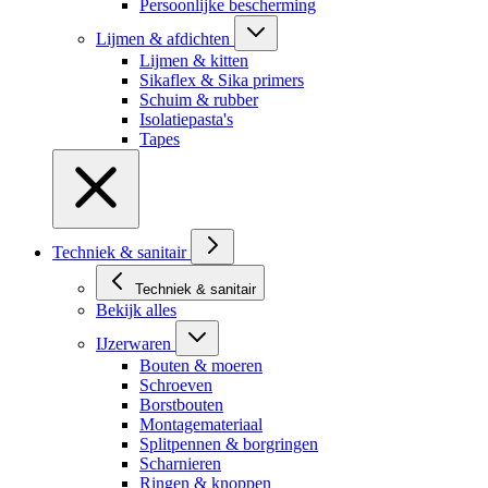
Persoonlijke bescherming
Lijmen & afdichten
Lijmen & kitten
Sikaflex & Sika primers
Schuim & rubber
Isolatiepasta's
Tapes
Techniek & sanitair
Techniek & sanitair
Bekijk alles
IJzerwaren
Bouten & moeren
Schroeven
Borstbouten
Montagemateriaal
Splitpennen & borgringen
Scharnieren
Ringen & knoppen