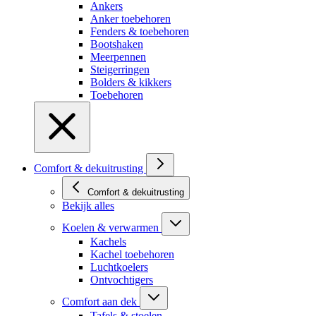
Ankers
Anker toebehoren
Fenders & toebehoren
Bootshaken
Meerpennen
Steigerringen
Bolders & kikkers
Toebehoren
Comfort & dekuitrusting
Comfort & dekuitrusting
Bekijk alles
Koelen & verwarmen
Kachels
Kachel toebehoren
Luchtkoelers
Ontvochtigers
Comfort aan dek
Tafels & stoelen