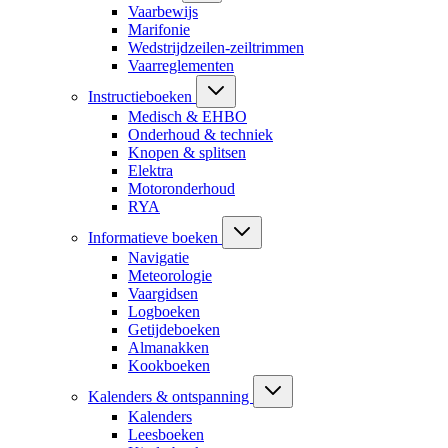
Vaarbewijs
Marifonie
Wedstrijdzeilen-zeiltrimmen
Vaarreglementen
Instructieboeken
Medisch & EHBO
Onderhoud & techniek
Knopen & splitsen
Elektra
Motoronderhoud
RYA
Informatieve boeken
Navigatie
Meteorologie
Vaargidsen
Logboeken
Getijdeboeken
Almanakken
Kookboeken
Kalenders & ontspanning
Kalenders
Leesboeken