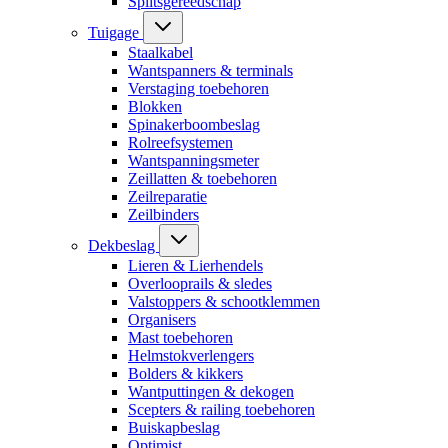
Splitsgereedschap
Tuigage
Staalkabel
Wantspanners & terminals
Verstaging toebehoren
Blokken
Spinakerboombeslag
Rolreefsystemen
Wantspanningsmeter
Zeillatten & toebehoren
Zeilreparatie
Zeilbinders
Dekbeslag
Lieren & Lierhendels
Overlooprails & sledes
Valstoppers & schootklemmen
Organisers
Mast toebehoren
Helmstokverlengers
Bolders & kikkers
Wantputtingen & dekogen
Scepters & railing toebehoren
Buiskapbeslag
Optimist