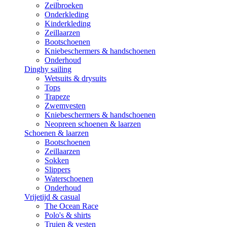
Zeilbroeken
Onderkleding
Kinderkleding
Zeillaarzen
Bootschoenen
Kniebeschermers & handschoenen
Onderhoud
Dinghy sailing
Wetsuits & drysuits
Tops
Trapeze
Zwemvesten
Kniebeschermers & handschoenen
Neopreen schoenen & laarzen
Schoenen & laarzen
Bootschoenen
Zeillaarzen
Sokken
Slippers
Waterschoenen
Onderhoud
Vrijetijd & casual
The Ocean Race
Polo's & shirts
Truien & vesten