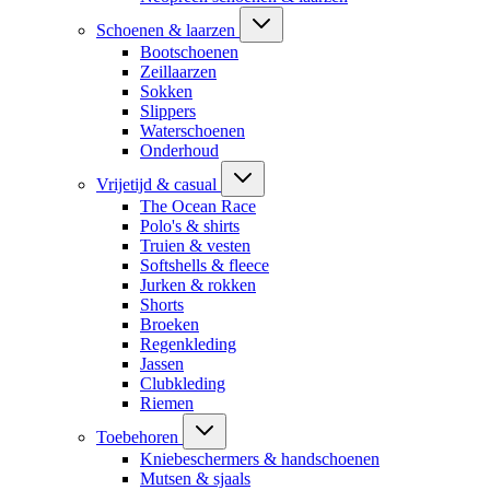
Schoenen & laarzen
Bootschoenen
Zeillaarzen
Sokken
Slippers
Waterschoenen
Onderhoud
Vrijetijd & casual
The Ocean Race
Polo's & shirts
Truien & vesten
Softshells & fleece
Jurken & rokken
Shorts
Broeken
Regenkleding
Jassen
Clubkleding
Riemen
Toebehoren
Kniebeschermers & handschoenen
Mutsen & sjaals