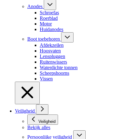
Anodes
Schroefas
Roerblad
Motor
Huidanodes
Boot toebehoren
Afdekzeilen
Hoosvaten
Lenspluggen
Ruitenwissers
Waterdichte tonnen
Scheepshoorns
Vissen
Veiligheid
Veiligheid
Bekijk alles
Persoonlijke veiligheid