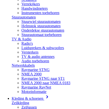
Verrekijkers
Handwindmeters
Instrumenten toebehoren
Stuurautomaten
Stuurwiel stuurautomaten
Helmstok stuurautomaten
Onderdekse stuurautomaten
Stuurautomaat toebehoren
TV & Audio
Radio's
Luidsprekers & subwoofers
Versterkers
TV & audio antennes
Audio toebehoren
Netwerkkabels
Raymarine STNG
NMEA 2000
Raymarine STNG naar ST1
NMEA 2000 naar NMEA 0183
Raymarine RayNet
Motorinformatie
Kleding & schoenen
Zeilkleding
Zeiljassen