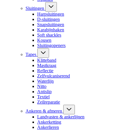
Sluitingen
Harpsluitingen
D-sluitingen
Snapsluitingen
Karabijnhaken
Soft shackles
Kousen
Sluitingopeners
Tapes
Klitteband
Mastkraag
Reflectie
Zelfvulcaniserend
Waterlijn
Nitto
Antislip
Textiel
Zeilreparatie
Ankeren & afmeren
Landvasten & ankerlijnen
Ankerketting
Ankerlieren