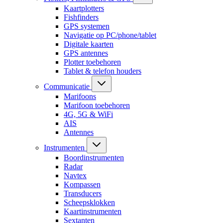
Kaartplotters
Fishfinders
GPS systemen
Navigatie op PC/phone/tablet
Digitale kaarten
GPS antennes
Plotter toebehoren
Tablet & telefon houders
Communicatie
Marifoons
Marifoon toebehoren
4G, 5G & WiFi
AIS
Antennes
Instrumenten
Boordinstrumenten
Radar
Navtex
Kompassen
Transducers
Scheepsklokken
Kaartinstrumenten
Sextanten