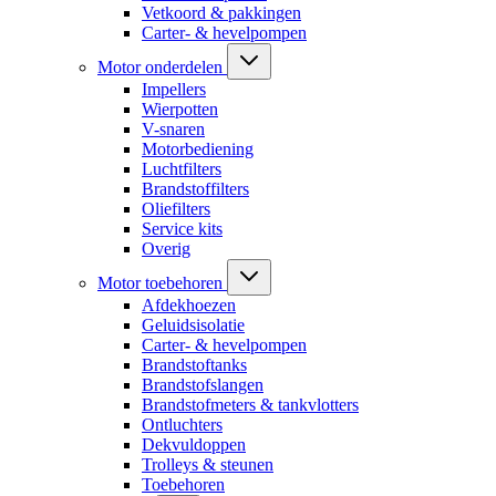
Vetkoord & pakkingen
Carter- & hevelpompen
Motor onderdelen
Impellers
Wierpotten
V-snaren
Motorbediening
Luchtfilters
Brandstoffilters
Oliefilters
Service kits
Overig
Motor toebehoren
Afdekhoezen
Geluidsisolatie
Carter- & hevelpompen
Brandstoftanks
Brandstofslangen
Brandstofmeters & tankvlotters
Ontluchters
Dekvuldoppen
Trolleys & steunen
Toebehoren