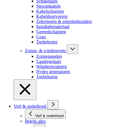
Schakelaars
Stroomkabels
Kabelschoenen
Kabeldoorvoeren
Zekeringen & zekeringhouders
Installatiemateriaal
Gereedschappen
Coax
Toebehoren
Zonne- & windenergie
Zonnepanelen
Laadregelaars
Windgeneratoren
Hydro generatoren
Toebehoren
Verf & onderhoud
Verf & onderhoud
Bekijk alles