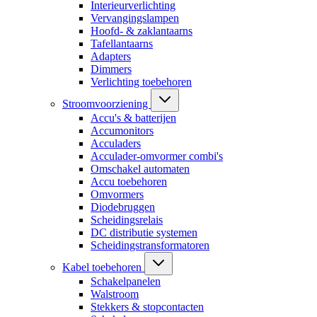
Interieurverlichting
Vervangingslampen
Hoofd- & zaklantaarns
Tafellantaarns
Adapters
Dimmers
Verlichting toebehoren
Stroomvoorziening
Accu's & batterijen
Accumonitors
Acculaders
Acculader-omvormer combi's
Omschakel automaten
Accu toebehoren
Omvormers
Diodebruggen
Scheidingsrelais
DC distributie systemen
Scheidingstransformatoren
Kabel toebehoren
Schakelpanelen
Walstroom
Stekkers & stopcontacten