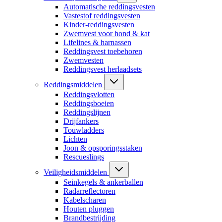
Automatische reddingsvesten
Vastestof reddingsvesten
Kinder-reddingsvesten
Zwemvest voor hond & kat
Lifelines & harnassen
Reddingsvest toebehoren
Zwemvesten
Reddingsvest herlaadsets
Reddingsmiddelen
Reddingsvlotten
Reddingsboeien
Reddingslijnen
Drijfankers
Touwladders
Lichten
Joon & opsporingsstaken
Rescueslings
Veiligheidsmiddelen
Seinkegels & ankerballen
Radarreflectoren
Kabelscharen
Houten pluggen
Brandbestrijding