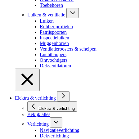
Toebehoren
Luiken & ventilatie
Luiken
Rubber profielen
Patrijspoorten
Inspectieluiken
Muggenhorren
Ventilatieroosters & schelpen
Luchthappers
Ontvochtigers
Dekventilatoren
Elektra & verlichting
Elektra & verlichting
Bekijk alles
Verlichting
Navigatieverlichting
Dekverlichting