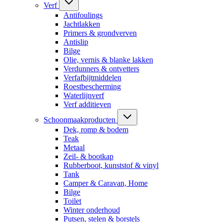
Verf
Antifoulings
Jachtlakken
Primers & grondverven
Antislip
Bilge
Olie, vernis & blanke lakken
Verdunners & ontvetters
Verfafbijtmiddelen
Roestbescherming
Waterlijnverf
Verf additieven
Schoonmaakproducten
Dek, romp & bodem
Teak
Metaal
Zeil- & bootkap
Rubberboot, kunststof & vinyl
Tank
Camper & Caravan, Home
Bilge
Toilet
Winter onderhoud
Putsen, stelen & borstels