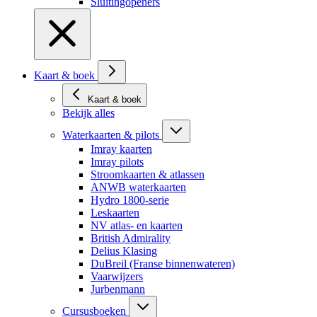
Sluitingopeners
Kaart & boek
Kaart & boek
Bekijk alles
Waterkaarten & pilots
Imray kaarten
Imray pilots
Stroomkaarten & atlassen
ANWB waterkaarten
Hydro 1800-serie
Leskaarten
NV atlas- en kaarten
British Admirality
Delius Klasing
DuBreil (Franse binnenwateren)
Vaarwijzers
Jurbenmann
Cursusboeken