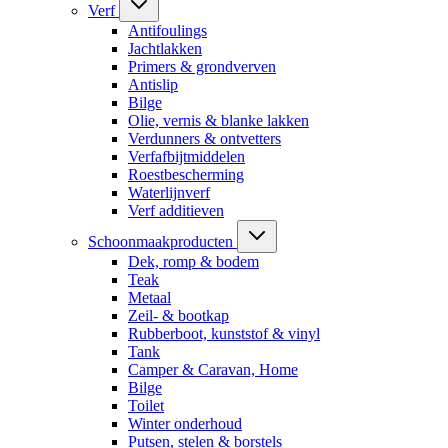
Verf
Antifoulings
Jachtlakken
Primers & grondverven
Antislip
Bilge
Olie, vernis & blanke lakken
Verdunners & ontvetters
Verfafbijtmiddelen
Roestbescherming
Waterlijnverf
Verf additieven
Schoonmaakproducten
Dek, romp & bodem
Teak
Metaal
Zeil- & bootkap
Rubberboot, kunststof & vinyl
Tank
Camper & Caravan, Home
Bilge
Toilet
Winter onderhoud
Putsen, stelen & borstels