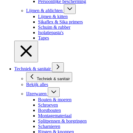
Persoonlijke bescherming
Lijmen & afdichten
Lijmen & kitten
Sikaflex & Sika primers
Schuim & rubber
Isolatiepasta's
Tapes
Techniek & sanitair
Techniek & sanitair
Bekijk alles
IJzerwaren
Bouten & moeren
Schroeven
Borstbouten
Montagemateriaal
Splitpennen & borgringen
Scharnieren
Ringen & knoppen