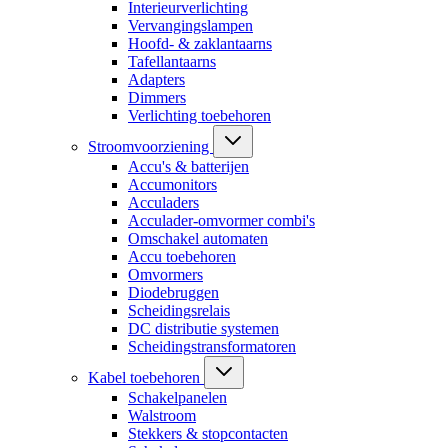
Interieurverlichting
Vervangingslampen
Hoofd- & zaklantaarns
Tafellantaarns
Adapters
Dimmers
Verlichting toebehoren
Stroomvoorziening
Accu's & batterijen
Accumonitors
Acculaders
Acculader-omvormer combi's
Omschakel automaten
Accu toebehoren
Omvormers
Diodebruggen
Scheidingsrelais
DC distributie systemen
Scheidingstransformatoren
Kabel toebehoren
Schakelpanelen
Walstroom
Stekkers & stopcontacten