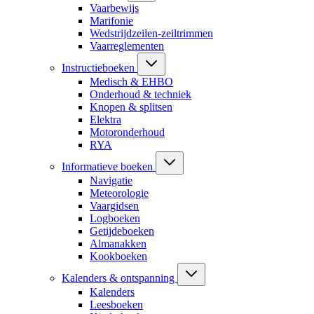
Vaarbewijs
Marifonie
Wedstrijdzeilen-zeiltrimmen
Vaarreglementen
Instructieboeken
Medisch & EHBO
Onderhoud & techniek
Knopen & splitsen
Elektra
Motoronderhoud
RYA
Informatieve boeken
Navigatie
Meteorologie
Vaargidsen
Logboeken
Getijdeboeken
Almanakken
Kookboeken
Kalenders & ontspanning
Kalenders
Leesboeken