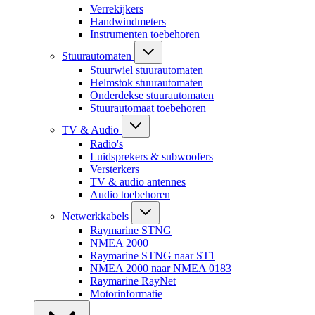
Verrekijkers
Handwindmeters
Instrumenten toebehoren
Stuurautomaten
Stuurwiel stuurautomaten
Helmstok stuurautomaten
Onderdekse stuurautomaten
Stuurautomaat toebehoren
TV & Audio
Radio's
Luidsprekers & subwoofers
Versterkers
TV & audio antennes
Audio toebehoren
Netwerkkabels
Raymarine STNG
NMEA 2000
Raymarine STNG naar ST1
NMEA 2000 naar NMEA 0183
Raymarine RayNet
Motorinformatie