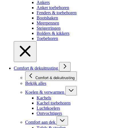
Ankers
Anker toebehoren
Fenders & toebehoren
Bootshaken
Meerpennen
Steigerringen
Bolders & kikkers
Toebehoren
Comfort & dekuitrusting
Comfort & dekuitrusting
Bekijk alles
Koelen & verwarmen
Kachels
Kachel toebehoren
Luchtkoelers
Ontvochtigers
Comfort aan dek
Tafels & stoelen