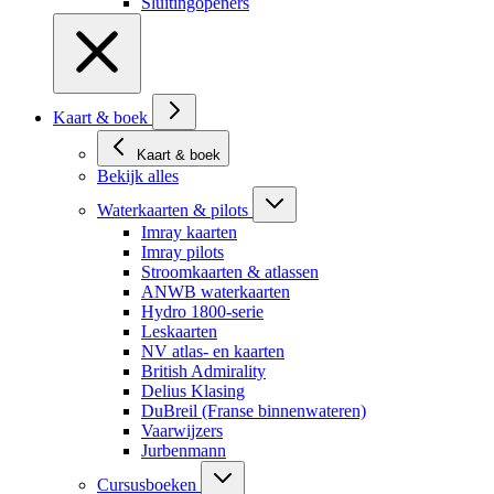
Sluitingopeners
Kaart & boek
Kaart & boek
Bekijk alles
Waterkaarten & pilots
Imray kaarten
Imray pilots
Stroomkaarten & atlassen
ANWB waterkaarten
Hydro 1800-serie
Leskaarten
NV atlas- en kaarten
British Admirality
Delius Klasing
DuBreil (Franse binnenwateren)
Vaarwijzers
Jurbenmann
Cursusboeken