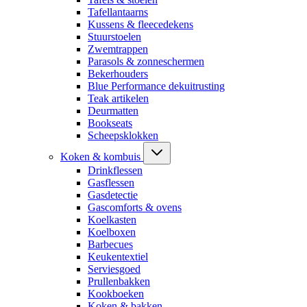
Tafellantaarns
Kussens & fleecedekens
Stuurstoelen
Zwemtrappen
Parasols & zonneschermen
Bekerhouders
Blue Performance dekuitrusting
Teak artikelen
Deurmatten
Bookseats
Scheepsklokken
Koken & kombuis
Drinkflessen
Gasflessen
Gasdetectie
Gascomforts & ovens
Koelkasten
Koelboxen
Barbecues
Keukentextiel
Serviesgoed
Prullenbakken
Kookboeken
Koken & bakken