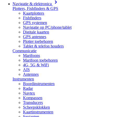
Navigatie & elektronica
Plotters, Fishfinders & GPS
Kaartplotters
Fishfinders
GPS systemen
Navigatie op PC/phone/tablet
Digitale kaarten
GPS antennes
Plotter toebehoren
Tablet & telefon houders
Communicatie
Marifoons
Marifoon toebehoren
4G, 5G & WiFi
AIS
Antennes
Instrumenten
Boordinstrumenten
Radar
Navtex
Kompassen
Transducers
Scheepsklokken
Kaartinstrumenten
Sextanten