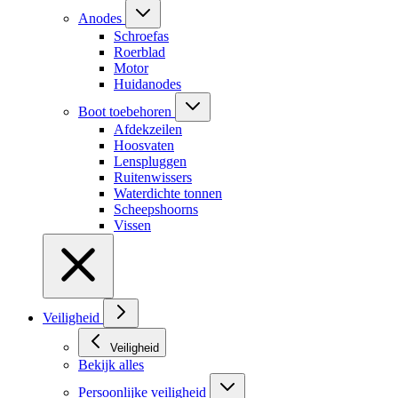
Anodes
Schroefas
Roerblad
Motor
Huidanodes
Boot toebehoren
Afdekzeilen
Hoosvaten
Lenspluggen
Ruitenwissers
Waterdichte tonnen
Scheepshoorns
Vissen
Veiligheid
Veiligheid
Bekijk alles
Persoonlijke veiligheid