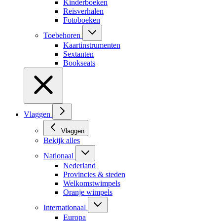
Kinderboeken
Reisverhalen
Fotoboeken
Toebehoren
Kaartinstrumenten
Sextanten
Bookseats
Vlaggen
Vlaggen
Bekijk alles
Nationaal
Nederland
Provincies & steden
Welkomstwimpels
Oranje wimpels
Internationaal
Europa