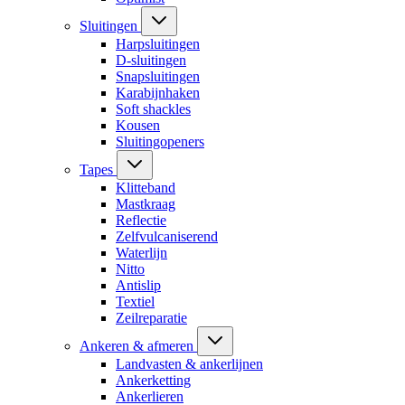
Sluitingen
Harpsluitingen
D-sluitingen
Snapsluitingen
Karabijnhaken
Soft shackles
Kousen
Sluitingopeners
Tapes
Klitteband
Mastkraag
Reflectie
Zelfvulcaniserend
Waterlijn
Nitto
Antislip
Textiel
Zeilreparatie
Ankeren & afmeren
Landvasten & ankerlijnen
Ankerketting
Ankerlieren