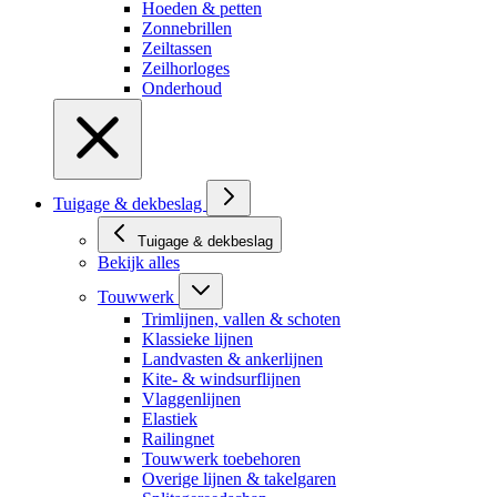
Hoeden & petten
Zonnebrillen
Zeiltassen
Zeilhorloges
Onderhoud
Tuigage & dekbeslag
Tuigage & dekbeslag
Bekijk alles
Touwwerk
Trimlijnen, vallen & schoten
Klassieke lijnen
Landvasten & ankerlijnen
Kite- & windsurflijnen
Vlaggenlijnen
Elastiek
Railingnet
Touwwerk toebehoren
Overige lijnen & takelgaren