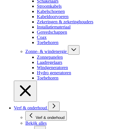
Schakelaars
Stroomkabels
Kabelschoenen
Kabeldoorvoeren
Zekeringen & zekeringhouders
Installatiemateriaal
Gereedschappen
Coax
Toebehoren
Zonne- & windenergie
Zonnepanelen
Laadregelaars
Windgeneratoren
Hydro generatoren
Toebehoren
Verf & onderhoud
Verf & onderhoud
Bekijk alles