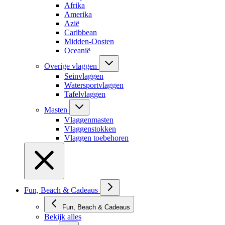
Afrika
Amerika
Azië
Caribbean
Midden-Oosten
Oceanië
Overige vlaggen
Seinvlaggen
Watersportvlaggen
Tafelvlaggen
Masten
Vlaggenmasten
Vlaggenstokken
Vlaggen toebehoren
Fun, Beach & Cadeaus
Fun, Beach & Cadeaus
Bekijk alles