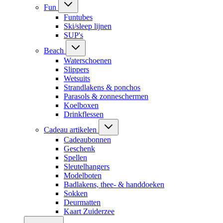
Fun
Funtubes
Ski/sleep lijnen
SUP's
Beach
Waterschoenen
Slippers
Wetsuits
Strandlakens & ponchos
Parasols & zonneschermen
Koelboxen
Drinkflessen
Cadeau artikelen
Cadeaubonnen
Geschenk
Spellen
Sleutelhangers
Modelboten
Badlakens, thee- & handdoeken
Sokken
Deurmatten
Kaart Zuiderzee