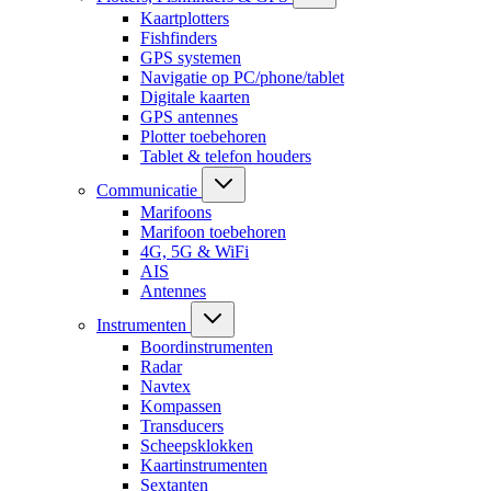
Kaartplotters
Fishfinders
GPS systemen
Navigatie op PC/phone/tablet
Digitale kaarten
GPS antennes
Plotter toebehoren
Tablet & telefon houders
Communicatie
Marifoons
Marifoon toebehoren
4G, 5G & WiFi
AIS
Antennes
Instrumenten
Boordinstrumenten
Radar
Navtex
Kompassen
Transducers
Scheepsklokken
Kaartinstrumenten
Sextanten