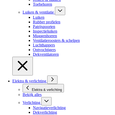
Toebehoren
Luiken & ventilatie
Luiken
Rubber profielen
Patrijspoorten
Inspectieluiken
Muggenhorren
Ventilatieroosters & schelpen
Luchthappers
Ontvochtigers
Dekventilatoren
Elektra & verlichting
Elektra & verlichting
Bekijk alles
Verlichting
Navigatieverlichting
Dekverlichting