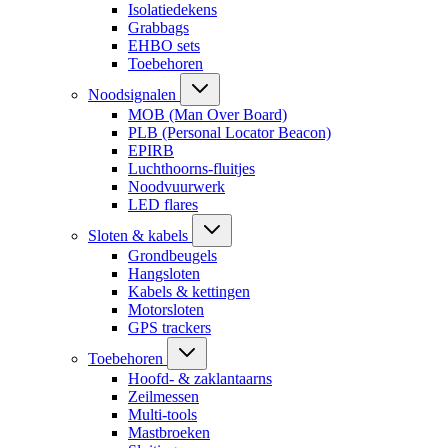
Isolatiedekens
Grabbags
EHBO sets
Toebehoren
Noodsignalen
MOB (Man Over Board)
PLB (Personal Locator Beacon)
EPIRB
Luchthoorns-fluitjes
Noodvuurwerk
LED flares
Sloten & kabels
Grondbeugels
Hangsloten
Kabels & kettingen
Motorsloten
GPS trackers
Toebehoren
Hoofd- & zaklantaarns
Zeilmessen
Multi-tools
Mastbroeken