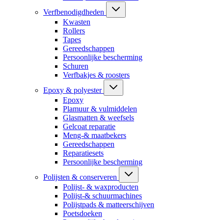
Verfbenodigdheden
Kwasten
Rollers
Tapes
Gereedschappen
Persoonlijke bescherming
Schuren
Verfbakjes & roosters
Epoxy & polyester
Epoxy
Plamuur & vulmiddelen
Glasmatten & weefsels
Gelcoat reparatie
Meng-& maatbekers
Gereedschappen
Reparatiesets
Persoonlijke bescherming
Polijsten & conserveren
Polijst- & waxproducten
Polijst-& schuurmachines
Polijstpads & matteerschijven
Poetsdoeken