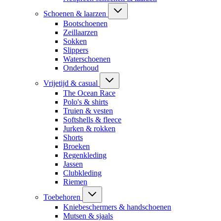
Schoenen & laarzen
Bootschoenen
Zeillaarzen
Sokken
Slippers
Waterschoenen
Onderhoud
Vrijetijd & casual
The Ocean Race
Polo's & shirts
Truien & vesten
Softshells & fleece
Jurken & rokken
Shorts
Broeken
Regenkleding
Jassen
Clubkleding
Riemen
Toebehoren
Kniebeschermers & handschoenen
Mutsen & sjaals