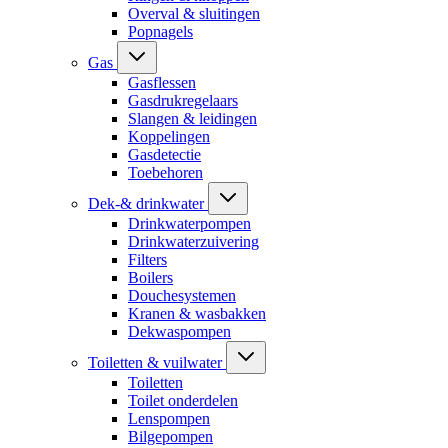
Overval & sluitingen
Popnagels
Gas
Gasflessen
Gasdrukregelaars
Slangen & leidingen
Koppelingen
Gasdetectie
Toebehoren
Dek-& drinkwater
Drinkwaterpompen
Drinkwaterzuivering
Filters
Boilers
Douchesystemen
Kranen & wasbakken
Dekwaspompen
Toiletten & vuilwater
Toiletten
Toilet onderdelen
Lenspompen
Bilgepompen