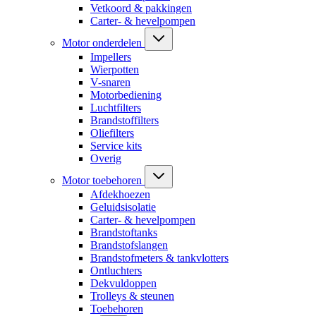
Vetkoord & pakkingen
Carter- & hevelpompen
Motor onderdelen
Impellers
Wierpotten
V-snaren
Motorbediening
Luchtfilters
Brandstoffilters
Oliefilters
Service kits
Overig
Motor toebehoren
Afdekhoezen
Geluidsisolatie
Carter- & hevelpompen
Brandstoftanks
Brandstofslangen
Brandstofmeters & tankvlotters
Ontluchters
Dekvuldoppen
Trolleys & steunen
Toebehoren