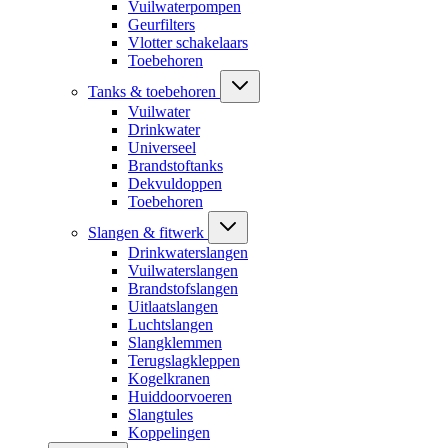
Vuilwaterpompen
Geurfilters
Vlotter schakelaars
Toebehoren
Tanks & toebehoren
Vuilwater
Drinkwater
Universeel
Brandstoftanks
Dekvuldoppen
Toebehoren
Slangen & fitwerk
Drinkwaterslangen
Vuilwaterslangen
Brandstofslangen
Uitlaatslangen
Luchtslangen
Slangklemmen
Terugslagkleppen
Kogelkranen
Huiddoorvoeren
Slangtules
Koppelingen