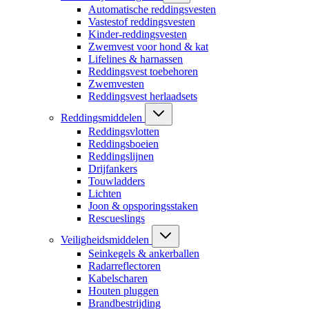
Automatische reddingsvesten
Vastestof reddingsvesten
Kinder-reddingsvesten
Zwemvest voor hond & kat
Lifelines & harnassen
Reddingsvest toebehoren
Zwemvesten
Reddingsvest herlaadsets
Reddingsmiddelen
Reddingsvlotten
Reddingsboeien
Reddingslijnen
Drijfankers
Touwladders
Lichten
Joon & opsporingsstaken
Rescueslings
Veiligheidsmiddelen
Seinkegels & ankerballen
Radarreflectoren
Kabelscharen
Houten pluggen
Brandbestrijding