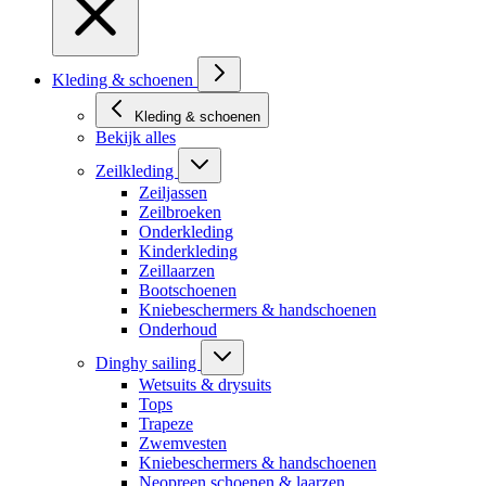
Kleding & schoenen
Kleding & schoenen
Bekijk alles
Zeilkleding
Zeiljassen
Zeilbroeken
Onderkleding
Kinderkleding
Zeillaarzen
Bootschoenen
Kniebeschermers & handschoenen
Onderhoud
Dinghy sailing
Wetsuits & drysuits
Tops
Trapeze
Zwemvesten
Kniebeschermers & handschoenen
Neopreen schoenen & laarzen