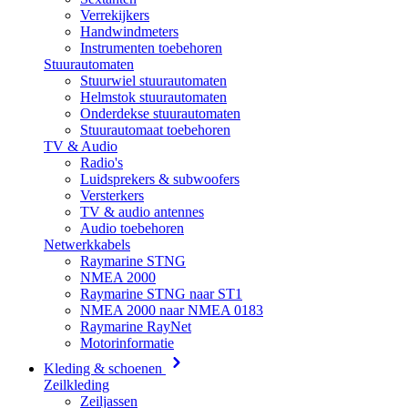
Verrekijkers
Handwindmeters
Instrumenten toebehoren
Stuurautomaten
Stuurwiel stuurautomaten
Helmstok stuurautomaten
Onderdekse stuurautomaten
Stuurautomaat toebehoren
TV & Audio
Radio's
Luidsprekers & subwoofers
Versterkers
TV & audio antennes
Audio toebehoren
Netwerkkabels
Raymarine STNG
NMEA 2000
Raymarine STNG naar ST1
NMEA 2000 naar NMEA 0183
Raymarine RayNet
Motorinformatie
Kleding & schoenen
Zeilkleding
Zeiljassen