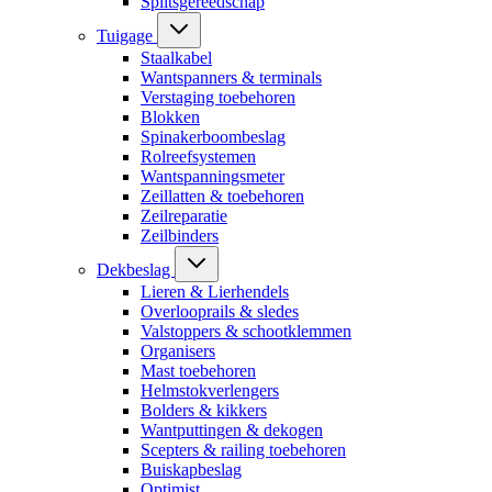
Splitsgereedschap
Tuigage
Staalkabel
Wantspanners & terminals
Verstaging toebehoren
Blokken
Spinakerboombeslag
Rolreefsystemen
Wantspanningsmeter
Zeillatten & toebehoren
Zeilreparatie
Zeilbinders
Dekbeslag
Lieren & Lierhendels
Overlooprails & sledes
Valstoppers & schootklemmen
Organisers
Mast toebehoren
Helmstokverlengers
Bolders & kikkers
Wantputtingen & dekogen
Scepters & railing toebehoren
Buiskapbeslag
Optimist