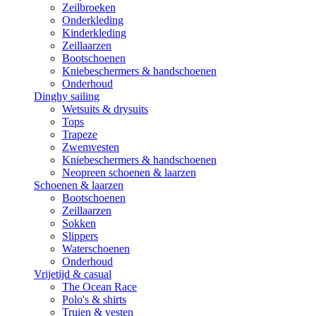
Zeilbroeken
Onderkleding
Kinderkleding
Zeillaarzen
Bootschoenen
Kniebeschermers & handschoenen
Onderhoud
Dinghy sailing
Wetsuits & drysuits
Tops
Trapeze
Zwemvesten
Kniebeschermers & handschoenen
Neopreen schoenen & laarzen
Schoenen & laarzen
Bootschoenen
Zeillaarzen
Sokken
Slippers
Waterschoenen
Onderhoud
Vrijetijd & casual
The Ocean Race
Polo's & shirts
Truien & vesten