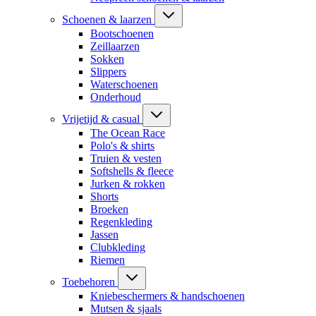
Schoenen & laarzen
Bootschoenen
Zeillaarzen
Sokken
Slippers
Waterschoenen
Onderhoud
Vrijetijd & casual
The Ocean Race
Polo's & shirts
Truien & vesten
Softshells & fleece
Jurken & rokken
Shorts
Broeken
Regenkleding
Jassen
Clubkleding
Riemen
Toebehoren
Kniebeschermers & handschoenen
Mutsen & sjaals