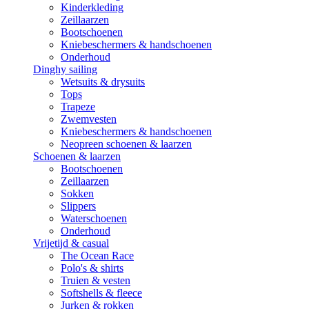
Kinderkleding
Zeillaarzen
Bootschoenen
Kniebeschermers & handschoenen
Onderhoud
Dinghy sailing
Wetsuits & drysuits
Tops
Trapeze
Zwemvesten
Kniebeschermers & handschoenen
Neopreen schoenen & laarzen
Schoenen & laarzen
Bootschoenen
Zeillaarzen
Sokken
Slippers
Waterschoenen
Onderhoud
Vrijetijd & casual
The Ocean Race
Polo's & shirts
Truien & vesten
Softshells & fleece
Jurken & rokken