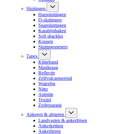
Sluitingen
Harpsluitingen
D-sluitingen
Snapsluitingen
Karabijnhaken
Soft shackles
Kousen
Sluitingopeners
Tapes
Klitteband
Mastkraag
Reflectie
Zelfvulcaniserend
Waterlijn
Nitto
Antislip
Textiel
Zeilreparatie
Ankeren & afmeren
Landvasten & ankerlijnen
Ankerketting
Ankerlieren