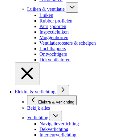
Luiken & ventilatie
Luiken
Rubber profielen
Patrijspoorten
Inspectieluiken
Muggenhorren
Ventilatieroosters & schelpen
Luchthappers
Ontvochtigers
Dekventilatoren
Elektra & verlichting
Elektra & verlichting
Bekijk alles
Verlichting
Navigatieverlichting
Dekverlichting
Interieurverlichting