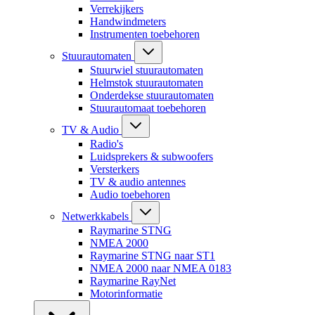
Verrekijkers
Handwindmeters
Instrumenten toebehoren
Stuurautomaten
Stuurwiel stuurautomaten
Helmstok stuurautomaten
Onderdekse stuurautomaten
Stuurautomaat toebehoren
TV & Audio
Radio's
Luidsprekers & subwoofers
Versterkers
TV & audio antennes
Audio toebehoren
Netwerkkabels
Raymarine STNG
NMEA 2000
Raymarine STNG naar ST1
NMEA 2000 naar NMEA 0183
Raymarine RayNet
Motorinformatie