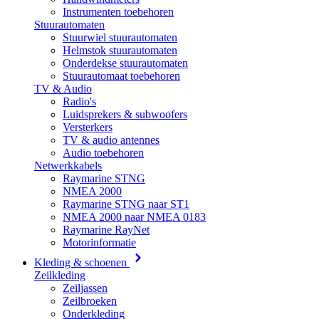
Instrumenten toebehoren
Stuurautomaten
Stuurwiel stuurautomaten
Helmstok stuurautomaten
Onderdekse stuurautomaten
Stuurautomaat toebehoren
TV & Audio
Radio's
Luidsprekers & subwoofers
Versterkers
TV & audio antennes
Audio toebehoren
Netwerkkabels
Raymarine STNG
NMEA 2000
Raymarine STNG naar ST1
NMEA 2000 naar NMEA 0183
Raymarine RayNet
Motorinformatie
Kleding & schoenen
Zeilkleding
Zeiljassen
Zeilbroeken
Onderkleding