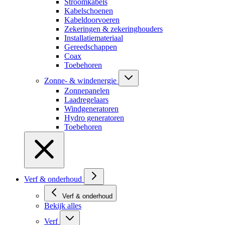
Stroomkabels
Kabelschoenen
Kabeldoorvoeren
Zekeringen & zekeringhouders
Installatiemateriaal
Gereedschappen
Coax
Toebehoren
Zonne- & windenergie
Zonnepanelen
Laadregelaars
Windgeneratoren
Hydro generatoren
Toebehoren
Verf & onderhoud
Verf & onderhoud
Bekijk alles
Verf