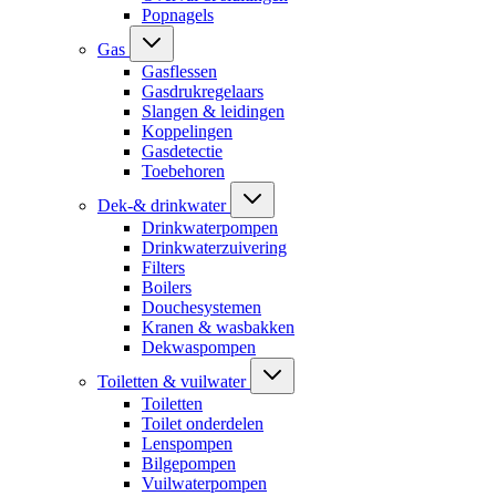
Popnagels
Gas
Gasflessen
Gasdrukregelaars
Slangen & leidingen
Koppelingen
Gasdetectie
Toebehoren
Dek-& drinkwater
Drinkwaterpompen
Drinkwaterzuivering
Filters
Boilers
Douchesystemen
Kranen & wasbakken
Dekwaspompen
Toiletten & vuilwater
Toiletten
Toilet onderdelen
Lenspompen
Bilgepompen
Vuilwaterpompen