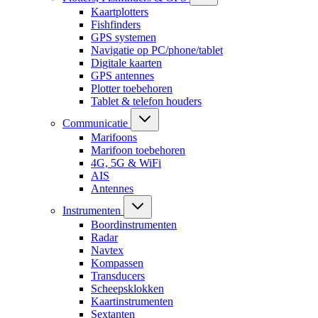
Kaartplotters
Fishfinders
GPS systemen
Navigatie op PC/phone/tablet
Digitale kaarten
GPS antennes
Plotter toebehoren
Tablet & telefon houders
Communicatie
Marifoons
Marifoon toebehoren
4G, 5G & WiFi
AIS
Antennes
Instrumenten
Boordinstrumenten
Radar
Navtex
Kompassen
Transducers
Scheepsklokken
Kaartinstrumenten
Sextanten