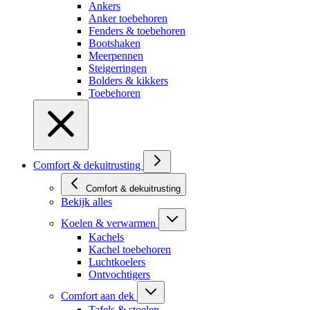
Ankers
Anker toebehoren
Fenders & toebehoren
Bootshaken
Meerpennen
Steigerringen
Bolders & kikkers
Toebehoren
Comfort & dekuitrusting
Comfort & dekuitrusting
Bekijk alles
Koelen & verwarmen
Kachels
Kachel toebehoren
Luchtkoelers
Ontvochtigers
Comfort aan dek
Tafels & stoelen