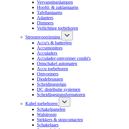
Vervangingslampen
Hoofd- & zaklantaarns
Tafellantaarns
Adapters
Dimmers
Verlichting toebehoren
Stroomvoorziening
Accu's & batterijen
Accumonitors
Acculaders
Acculader-omvormer combi's
Omschakel automaten
Accu toebehoren
Omvormers
Diodebruggen
Scheidingsrelais
DC distributie systemen
Scheidingstransformatoren
Kabel toebehoren
Schakelpanelen
Walstroom
Stekkers & stopcontacten
Schakelaars