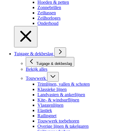
Hoeden & petten
Zonnebrillen
Zeiltassen
Zeilhorloges
Onderhoud
Tuigage & dekbeslag
Tuigage & dekbeslag
Bekijk alles
Touwwerk
Trimlijnen, vallen & schoten
Klassieke lijnen
Landvasten & ankerlijnen
Kite- & windsurflijnen
Vlaggenlijnen
Elastiek
Railingnet
Touwwerk toebehoren
Overige lijnen & takelgaren