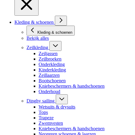
Kleding & schoenen
Kleding & schoenen
Bekijk alles
Zeilkleding
Zeiljassen
Zeilbroeken
Onderkleding
Kinderkleding
Zeillaarzen
Bootschoenen
Kniebeschermers & handschoenen
Onderhoud
Dinghy sailing
Wetsuits & drysuits
Tops
Trapeze
Zwemvesten
Kniebeschermers & handschoenen
Neopreen schoenen & laarzen