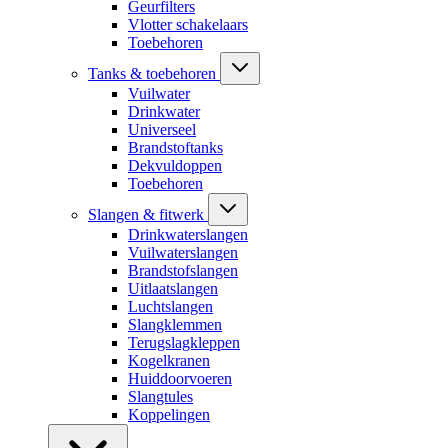
Geurfilters
Vlotter schakelaars
Toebehoren
Tanks & toebehoren
Vuilwater
Drinkwater
Universeel
Brandstoftanks
Dekvuldoppen
Toebehoren
Slangen & fitwerk
Drinkwaterslangen
Vuilwaterslangen
Brandstofslangen
Uitlaatslangen
Luchtslangen
Slangklemmen
Terugslagkleppen
Kogelkranen
Huiddoorvoeren
Slangtules
Koppelingen