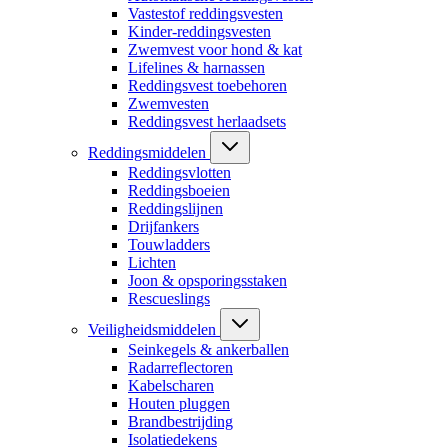
Vastestof reddingsvesten
Kinder-reddingsvesten
Zwemvest voor hond & kat
Lifelines & harnassen
Reddingsvest toebehoren
Zwemvesten
Reddingsvest herlaadsets
Reddingsmiddelen
Reddingsvlotten
Reddingsboeien
Reddingslijnen
Drijfankers
Touwladders
Lichten
Joon & opsporingsstaken
Rescueslings
Veiligheidsmiddelen
Seinkegels & ankerballen
Radarreflectoren
Kabelscharen
Houten pluggen
Brandbestrijding
Isolatiedekens