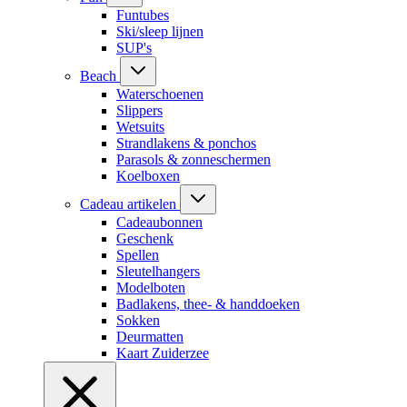
Funtubes
Ski/sleep lijnen
SUP's
Beach
Waterschoenen
Slippers
Wetsuits
Strandlakens & ponchos
Parasols & zonneschermen
Koelboxen
Cadeau artikelen
Cadeaubonnen
Geschenk
Spellen
Sleutelhangers
Modelboten
Badlakens, thee- & handdoeken
Sokken
Deurmatten
Kaart Zuiderzee