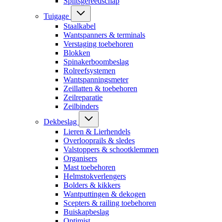
Splitsgereedschap
Tuigage
Staalkabel
Wantspanners & terminals
Verstaging toebehoren
Blokken
Spinakerboombeslag
Rolreefsystemen
Wantspanningsmeter
Zeillatten & toebehoren
Zeilreparatie
Zeilbinders
Dekbeslag
Lieren & Lierhendels
Overlooprails & sledes
Valstoppers & schootklemmen
Organisers
Mast toebehoren
Helmstokverlengers
Bolders & kikkers
Wantputtingen & dekogen
Scepters & railing toebehoren
Buiskapbeslag
Optimist