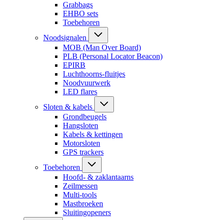
Grabbags
EHBO sets
Toebehoren
Noodsignalen
MOB (Man Over Board)
PLB (Personal Locator Beacon)
EPIRB
Luchthoorns-fluitjes
Noodvuurwerk
LED flares
Sloten & kabels
Grondbeugels
Hangsloten
Kabels & kettingen
Motorsloten
GPS trackers
Toebehoren
Hoofd- & zaklantaarns
Zeilmessen
Multi-tools
Mastbroeken
Sluitingopeners