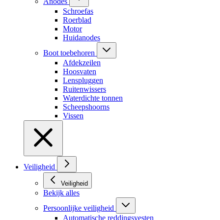
Anodes
Schroefas
Roerblad
Motor
Huidanodes
Boot toebehoren
Afdekzeilen
Hoosvaten
Lenspluggen
Ruitenwissers
Waterdichte tonnen
Scheepshoorns
Vissen
Veiligheid
Veiligheid
Bekijk alles
Persoonlijke veiligheid
Automatische reddingsvesten