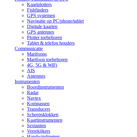
Kaartplotters
Fishfinders
GPS systemen
Navigatie op PC/phone/tablet
Digitale kaarten
GPS antennes
Plotter toebehoren
Tablet & telefon houders
Communicatie
Marifoons
Marifoon toebehoren
4G, 5G & WiFi
AIS
Antennes
Instrumenten
Boordinstrumenten
Radar
Navtex
Kompassen
Transducers
Scheepsklokken
Kaartinstrumenten
Sextanten
Verrekijkers
Handwindmeters