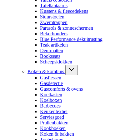
Tafellantaarns
Kussens & fleecedekens
Stuurstoelen
Zwemtrappen
Parasols & zonneschermen
Bekerhouders
Blue Performance dekuitrusting
Teak artikelen
Deurmatten
Bookseats
Scheepsklokken
Koken & kombuis
Gasflessen
Gasdetectie
Gascomforts & ovens
Koelkasten
Koelboxen
Barbecues
Keukentextiel
Serviesgoed
Prullenbakken
Kookboeken
Koken & bakken
Toebehoren