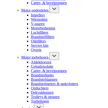
Carter- & hevelpompen
Motor onderdelen
Impellers
Wierpotten
V-snaren
Motorbediening
Luchtfilters
Brandstoffilters
Oliefilters
Service kits
Overig
Motor toebehoren
Afdekhoezen
Geluidsisolatie
Carter- & hevelpompen
Brandstoftanks
Brandstofslangen
Brandstofmeters & tankvlotters
Ontluchters
Dekvuldoppen
Trolleys & steunen
Toebehoren