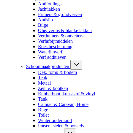
Antifoulings
Jachtlakken
Primers & grondverven
Antislip
Bilge
Olie, vernis & blanke lakken
Verdunners & ontvetters
Verfafbijtmiddelen
Roestbescherming
Waterlijnverf
Verf additieven
Schoonmaakproducten
Dek, romp & bodem
Teak
Metaal
Zeil- & bootkap
Rubberboot, kunststof & vinyl
Tank
Camper & Caravan, Home
Bilge
Toilet
Winter onderhoud
Putsen, stelen & borstels