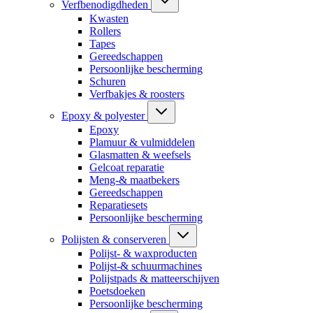
Verfbenodigdheden
Kwasten
Rollers
Tapes
Gereedschappen
Persoonlijke bescherming
Schuren
Verfbakjes & roosters
Epoxy & polyester
Epoxy
Plamuur & vulmiddelen
Glasmatten & weefsels
Gelcoat reparatie
Meng-& maatbekers
Gereedschappen
Reparatiesets
Persoonlijke bescherming
Polijsten & conserveren
Polijst- & waxproducten
Polijst-& schuurmachines
Polijstpads & matteerschijven
Poetsdoeken
Persoonlijke bescherming