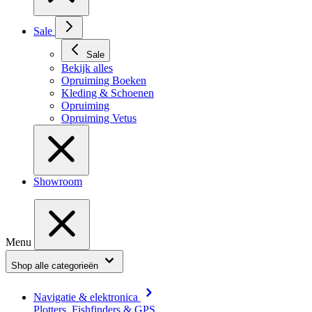
Sale
Sale
Bekijk alles
Opruiming Boeken
Kleding & Schoenen
Opruiming
Opruiming Vetus
Showroom
Menu
Shop alle categorieën
Navigatie & elektronica
Plotters, Fishfinders & GPS