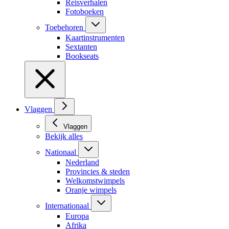
Reisverhalen
Fotoboeken
Toebehoren
Kaartinstrumenten
Sextanten
Bookseats
Vlaggen
Vlaggen
Bekijk alles
Nationaal
Nederland
Provincies & steden
Welkomstwimpels
Oranje wimpels
Internationaal
Europa
Afrika