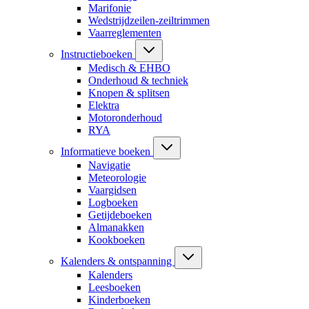
Marifonie
Wedstrijdzeilen-zeiltrimmen
Vaarreglementen
Instructieboeken
Medisch & EHBO
Onderhoud & techniek
Knopen & splitsen
Elektra
Motoronderhoud
RYA
Informatieve boeken
Navigatie
Meteorologie
Vaargidsen
Logboeken
Getijdeboeken
Almanakken
Kookboeken
Kalenders & ontspanning
Kalenders
Leesboeken
Kinderboeken