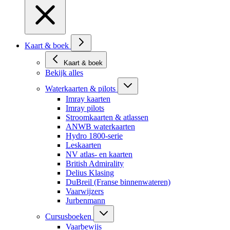
Kaart & boek
Kaart & boek
Bekijk alles
Waterkaarten & pilots
Imray kaarten
Imray pilots
Stroomkaarten & atlassen
ANWB waterkaarten
Hydro 1800-serie
Leskaarten
NV atlas- en kaarten
British Admirality
Delius Klasing
DuBreil (Franse binnenwateren)
Vaarwijzers
Jurbenmann
Cursusboeken
Vaarbewijs