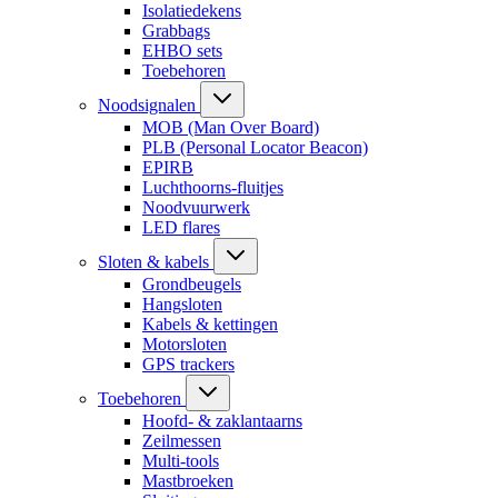
Isolatiedekens
Grabbags
EHBO sets
Toebehoren
Noodsignalen
MOB (Man Over Board)
PLB (Personal Locator Beacon)
EPIRB
Luchthoorns-fluitjes
Noodvuurwerk
LED flares
Sloten & kabels
Grondbeugels
Hangsloten
Kabels & kettingen
Motorsloten
GPS trackers
Toebehoren
Hoofd- & zaklantaarns
Zeilmessen
Multi-tools
Mastbroeken