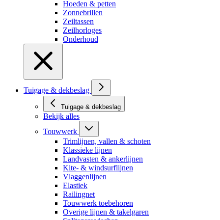
Hoeden & petten
Zonnebrillen
Zeiltassen
Zeilhorloges
Onderhoud
Tuigage & dekbeslag
Tuigage & dekbeslag
Bekijk alles
Touwwerk
Trimlijnen, vallen & schoten
Klassieke lijnen
Landvasten & ankerlijnen
Kite- & windsurflijnen
Vlaggenlijnen
Elastiek
Railingnet
Touwwerk toebehoren
Overige lijnen & takelgaren