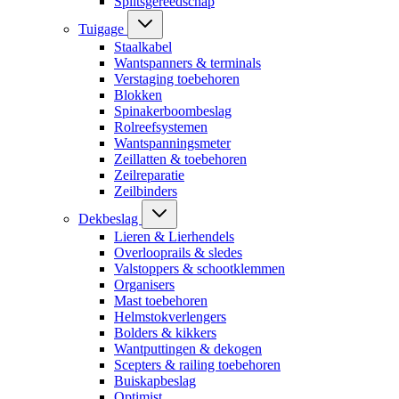
Splitsgereedschap
Tuigage
Staalkabel
Wantspanners & terminals
Verstaging toebehoren
Blokken
Spinakerboombeslag
Rolreefsystemen
Wantspanningsmeter
Zeillatten & toebehoren
Zeilreparatie
Zeilbinders
Dekbeslag
Lieren & Lierhendels
Overlooprails & sledes
Valstoppers & schootklemmen
Organisers
Mast toebehoren
Helmstokverlengers
Bolders & kikkers
Wantputtingen & dekogen
Scepters & railing toebehoren
Buiskapbeslag
Optimist