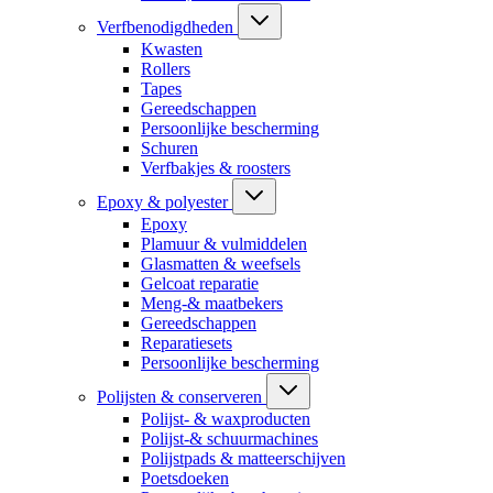
Verfbenodigdheden
Kwasten
Rollers
Tapes
Gereedschappen
Persoonlijke bescherming
Schuren
Verfbakjes & roosters
Epoxy & polyester
Epoxy
Plamuur & vulmiddelen
Glasmatten & weefsels
Gelcoat reparatie
Meng-& maatbekers
Gereedschappen
Reparatiesets
Persoonlijke bescherming
Polijsten & conserveren
Polijst- & waxproducten
Polijst-& schuurmachines
Polijstpads & matteerschijven
Poetsdoeken