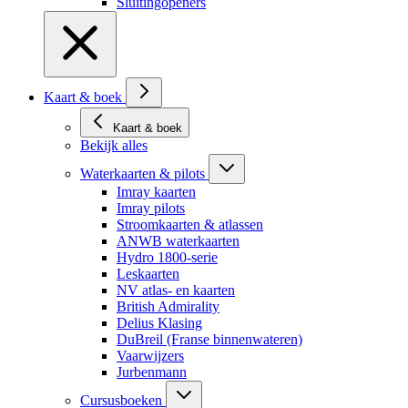
Sluitingopeners
Kaart & boek
Kaart & boek
Bekijk alles
Waterkaarten & pilots
Imray kaarten
Imray pilots
Stroomkaarten & atlassen
ANWB waterkaarten
Hydro 1800-serie
Leskaarten
NV atlas- en kaarten
British Admirality
Delius Klasing
DuBreil (Franse binnenwateren)
Vaarwijzers
Jurbenmann
Cursusboeken