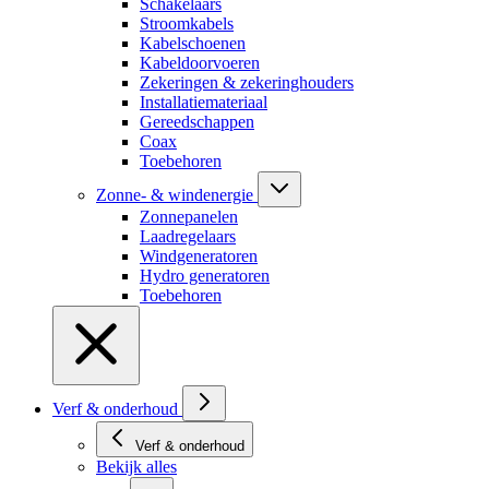
Schakelaars
Stroomkabels
Kabelschoenen
Kabeldoorvoeren
Zekeringen & zekeringhouders
Installatiemateriaal
Gereedschappen
Coax
Toebehoren
Zonne- & windenergie
Zonnepanelen
Laadregelaars
Windgeneratoren
Hydro generatoren
Toebehoren
Verf & onderhoud
Verf & onderhoud
Bekijk alles