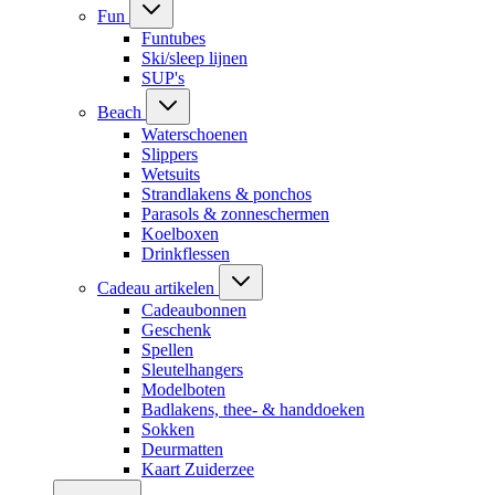
Fun
Funtubes
Ski/sleep lijnen
SUP's
Beach
Waterschoenen
Slippers
Wetsuits
Strandlakens & ponchos
Parasols & zonneschermen
Koelboxen
Drinkflessen
Cadeau artikelen
Cadeaubonnen
Geschenk
Spellen
Sleutelhangers
Modelboten
Badlakens, thee- & handdoeken
Sokken
Deurmatten
Kaart Zuiderzee