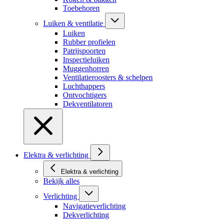
Toebehoren
Luiken & ventilatie
Luiken
Rubber profielen
Patrijspoorten
Inspectieluiken
Muggenhorren
Ventilatieroosters & schelpen
Luchthappers
Ontvochtigers
Dekventilatoren
Elektra & verlichting
Elektra & verlichting
Bekijk alles
Verlichting
Navigatieverlichting
Dekverlichting