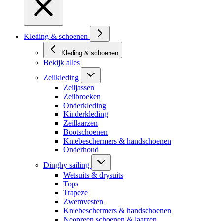
Kleding & schoenen
Kleding & schoenen
Bekijk alles
Zeilkleding
Zeiljassen
Zeilbroeken
Onderkleding
Kinderkleding
Zeillaarzen
Bootschoenen
Kniebeschermers & handschoenen
Onderhoud
Dinghy sailing
Wetsuits & drysuits
Tops
Trapeze
Zwemvesten
Kniebeschermers & handschoenen
Neopreen schoenen & laarzen