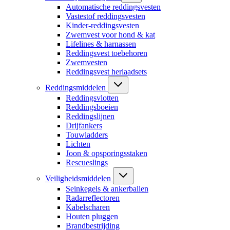
Automatische reddingsvesten
Vastestof reddingsvesten
Kinder-reddingsvesten
Zwemvest voor hond & kat
Lifelines & harnassen
Reddingsvest toebehoren
Zwemvesten
Reddingsvest herlaadsets
Reddingsmiddelen
Reddingsvlotten
Reddingsboeien
Reddingslijnen
Drijfankers
Touwladders
Lichten
Joon & opsporingsstaken
Rescueslings
Veiligheidsmiddelen
Seinkegels & ankerballen
Radarreflectoren
Kabelscharen
Houten pluggen
Brandbestrijding