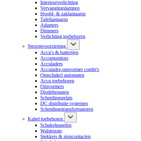
Interieurverlichting
Vervangingslampen
Hoofd- & zaklantaarns
Tafellantaarns
Adapters
Dimmers
Verlichting toebehoren
Stroomvoorziening
Accu's & batterijen
Accumonitors
Acculaders
Acculader-omvormer combi's
Omschakel automaten
Accu toebehoren
Omvormers
Diodebruggen
Scheidingsrelais
DC distributie systemen
Scheidingstransformatoren
Kabel toebehoren
Schakelpanelen
Walstroom
Stekkers & stopcontacten