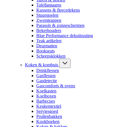
Tafellantaarns
Kussens & fleecedekens
Stuurstoelen
Zwemtrappen
Parasols & zonneschermen
Bekerhouders
Blue Performance dekuitrusting
Teak artikelen
Deurmatten
Bookseats
Scheepsklokken
Koken & kombuis
Drinkflessen
Gasflessen
Gasdetectie
Gascomforts & ovens
Koelkasten
Koelboxen
Barbecues
Keukentextiel
Serviesgoed
Prullenbakken
Kookboeken
Koken & bakken