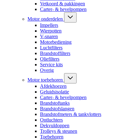
Vetkoord & pakkingen
Carter- & hevelpompen
Motor onderdelen
Impellers
Wierpotten
V-snaren
Motorbediening
Luchtfilters
Brandstoffilters
Oliefilters
Service kits
Overig
Motor toebehoren
Afdekhoezen
Geluidsisolatie
Carter- & hevelpompen
Brandstoftanks
Brandstofslangen
Brandstofmeters & tankvlotters
Ontluchters
Dekvuldoppen
Trolleys & steunen
Toebehoren