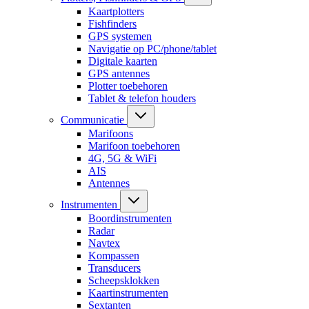
Kaartplotters
Fishfinders
GPS systemen
Navigatie op PC/phone/tablet
Digitale kaarten
GPS antennes
Plotter toebehoren
Tablet & telefon houders
Communicatie
Marifoons
Marifoon toebehoren
4G, 5G & WiFi
AIS
Antennes
Instrumenten
Boordinstrumenten
Radar
Navtex
Kompassen
Transducers
Scheepsklokken
Kaartinstrumenten
Sextanten