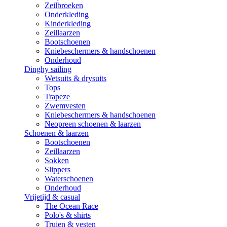
Zeilbroeken
Onderkleding
Kinderkleding
Zeillaarzen
Bootschoenen
Kniebeschermers & handschoenen
Onderhoud
Dinghy sailing
Wetsuits & drysuits
Tops
Trapeze
Zwemvesten
Kniebeschermers & handschoenen
Neopreen schoenen & laarzen
Schoenen & laarzen
Bootschoenen
Zeillaarzen
Sokken
Slippers
Waterschoenen
Onderhoud
Vrijetijd & casual
The Ocean Race
Polo's & shirts
Truien & vesten