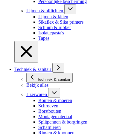
Persoonlijke bescherming
Lijmen & afdichten
Lijmen & kitten
Sikaflex & Sika primers
Schuim & rubber
Isolatiepasta's
Tapes
Techniek & sanitair
Techniek & sanitair
Bekijk alles
IJzerwaren
Bouten & moeren
Schroeven
Borstbouten
Montagemateriaal
Splitpennen & borgringen
Scharnieren
Ringen & knoppen