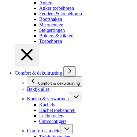
Ankers
Anker toebehoren
Fenders & toebehoren
Bootshaken
Meerpennen
Steigerringen
Bolders & kikkers
Toebehoren
Comfort & dekuitrusting
Comfort & dekuitrusting
Bekijk alles
Koelen & verwarmen
Kachels
Kachel toebehoren
Luchtkoelers
Ontvochtigers
Comfort aan dek
Tafels & stoelen