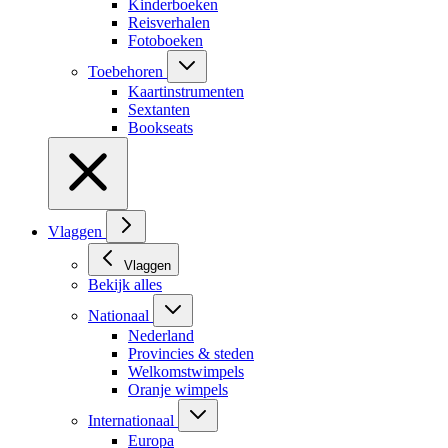
Kinderboeken
Reisverhalen
Fotoboeken
Toebehoren
Kaartinstrumenten
Sextanten
Bookseats
Vlaggen
Vlaggen
Bekijk alles
Nationaal
Nederland
Provincies & steden
Welkomstwimpels
Oranje wimpels
Internationaal
Europa