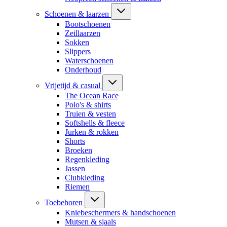
Schoenen & laarzen
Bootschoenen
Zeillaarzen
Sokken
Slippers
Waterschoenen
Onderhoud
Vrijetijd & casual
The Ocean Race
Polo's & shirts
Truien & vesten
Softshells & fleece
Jurken & rokken
Shorts
Broeken
Regenkleding
Jassen
Clubkleding
Riemen
Toebehoren
Kniebeschermers & handschoenen
Mutsen & sjaals