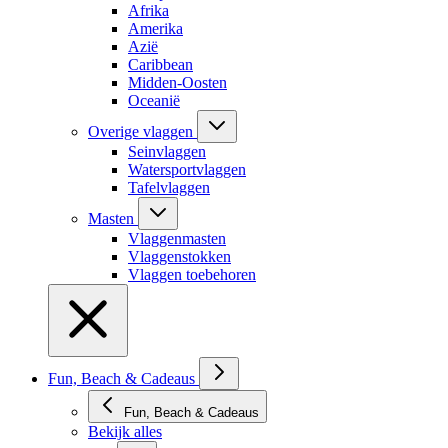
Afrika
Amerika
Azië
Caribbean
Midden-Oosten
Oceanië
Overige vlaggen
Seinvlaggen
Watersportvlaggen
Tafelvlaggen
Masten
Vlaggenmasten
Vlaggenstokken
Vlaggen toebehoren
Fun, Beach & Cadeaus
Fun, Beach & Cadeaus
Bekijk alles