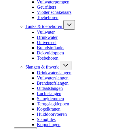
Vuilwaterpompen
Geurfilters
Vlotter schakelaars
Toebehoren
Tanks & toebehoren
Vuilwater
Drinkwater
Universeel
Brandstoftanks
Dekvuldoppen
Toebehoren
Slangen & fitwerk
Drinkwaterslangen
Vuilwaterslangen
Brandstofslangen
Uitlaatslangen
Luchtslangen
Slangklemmen
Terugslagkleppen
Kogelkranen
Huiddoorvoeren
Slangtules
Koppelingen