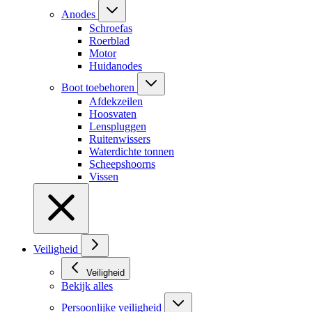
Anodes
Schroefas
Roerblad
Motor
Huidanodes
Boot toebehoren
Afdekzeilen
Hoosvaten
Lenspluggen
Ruitenwissers
Waterdichte tonnen
Scheepshoorns
Vissen
Veiligheid
Veiligheid
Bekijk alles
Persoonlijke veiligheid