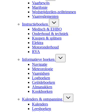
Vaarbewijs
Marifonie
Wedstrijdzeilen-zeiltrimmen
Vaarreglementen
Instructieboeken
Medisch & EHBO
Onderhoud & techniek
Knopen & splitsen
Elektra
Motoronderhoud
RYA
Informatieve boeken
Navigatie
Meteorologie
Vaargidsen
Logboeken
Getijdeboeken
Almanakken
Kookboeken
Kalenders & ontspanning
Kalenders
Leesboeken