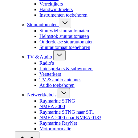
Verrekijkers
Handwindmeters
Instrumenten toebehoren
Stuurautomaten
Stuurwiel stuurautomaten
Helmstok stuurautomaten
Onderdekse stuurautomaten
Stuurautomaat toebehoren
TV & Audio
Radio's
Luidsprekers & subwoofers
Versterkers
TV & audio antennes
Audio toebehoren
Netwerkkabels
Raymarine STNG
NMEA 2000
Raymarine STNG naar ST1
NMEA 2000 naar NMEA 0183
Raymarine RayNet
Motorinformatie