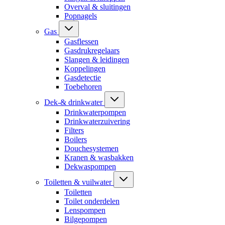
Overval & sluitingen
Popnagels
Gas
Gasflessen
Gasdrukregelaars
Slangen & leidingen
Koppelingen
Gasdetectie
Toebehoren
Dek-& drinkwater
Drinkwaterpompen
Drinkwaterzuivering
Filters
Boilers
Douchesystemen
Kranen & wasbakken
Dekwaspompen
Toiletten & vuilwater
Toiletten
Toilet onderdelen
Lenspompen
Bilgepompen