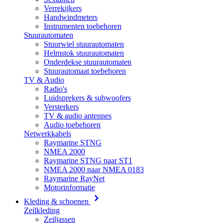
Verrekijkers
Handwindmeters
Instrumenten toebehoren
Stuurautomaten
Stuurwiel stuurautomaten
Helmstok stuurautomaten
Onderdekse stuurautomaten
Stuurautomaat toebehoren
TV & Audio
Radio's
Luidsprekers & subwoofers
Versterkers
TV & audio antennes
Audio toebehoren
Netwerkkabels
Raymarine STNG
NMEA 2000
Raymarine STNG naar ST1
NMEA 2000 naar NMEA 0183
Raymarine RayNet
Motorinformatie
Kleding & schoenen
Zeilkleding
Zeiljassen