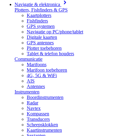
Navigatie & elektronica
Plotters, Fishfinders & GPS
Kaartplotters
Fishfinders
GPS systemen
Navigatie op PC/phone/tablet
Digitale kaarten
GPS antennes
Plotter toebehoren
Tablet & telefon houders
Communicatie
Marifoons
Marifoon toebehoren
4G, 5G & WiFi
AIS
Antennes
Instrumenten
Boordinstrumenten
Radar
Navtex
Kompassen
Transducers
Scheepsklokken
Kaartinstrumenten
Sextanten