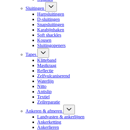
Sluitingen
Harpsluitingen
D-sluitingen
Snapsluitingen
Karabijnhaken
Soft shackles
Kousen
Sluitingopeners
Tapes
Klitteband
Mastkraag
Reflectie
Zelfvulcaniserend
Waterlijn
Nitto
Antislip
Textiel
Zeilreparatie
Ankeren & afmeren
Landvasten & ankerlijnen
Ankerketting
Ankerlieren