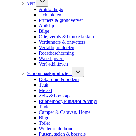
Verf
Antifoulings
Jachtlakken
Primers & grondverven
Antislip
Bilge
Olie, vernis & blanke lakken
Verdunners & ontvetters
Verfafbijtmiddelen
Roestbescherming
Waterlijnverf
Verf additieven
Schoonmaakproducten
Dek, romp & bodem
Teak
Metaal
Zeil- & bootkap
Rubberboot, kunststof & vinyl
Tank
Camper & Caravan, Home
Bilge
Toilet
Winter onderhoud
Putsen, stelen & borstels